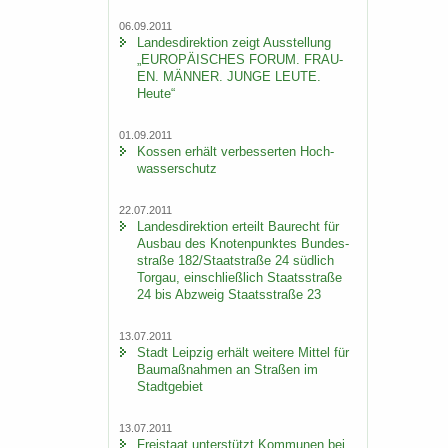
06.09.2011
Lan­des­di­rek­ti­on zeigt Aus­stel­lung
„EU­RO­PÄI­SCHES FORUM. FRAU­
EN. MÄN­NER. JUNGE LEUTE.
Heute“
01.09.2011
Kos­sen er­hält ver­bes­ser­ten Hoch­
was­ser­schutz
22.07.2011
Lan­des­di­rek­ti­on er­teilt Bau­recht für
Aus­bau des Kno­ten­punk­tes Bun­des­
stra­ße 182/Staat­stra­ße 24 süd­lich
Tor­gau, ein­schließ­lich Staats­stra­ße
24 bis Ab­zweig Staats­stra­ße 23
13.07.2011
Stadt Leip­zig er­hält wei­te­re Mit­tel für
Bau­maß­nah­men an Stra­ßen im
Stadt­ge­biet
13.07.2011
Frei­staat un­ter­stützt Kom­mu­nen bei