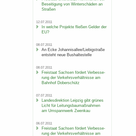
Be­sei­ti­gung von Win­ter­schä­den an
Stra­ßen
12.07.2011
In wel­che Pro­jek­te flie­ßen Gel­der der
EU?
08.07.2011
An Ecke Jo­han­ni­s­al­lee/Lie­big­stra­ße
ent­steht neue Bus­hal­te­stel­le
08.07.2011
Frei­staat Sach­sen för­dert Ver­bes­se­
rung der Ver­kehrs­ver­hält­nis­se am
Bahn­hof Do­ber­schütz
07.07.2011
Lan­des­di­rek­ti­on Leip­zig gibt grü­nes
Licht für Lei­tungs­bau­maß­nah­men
am Um­spann­werk Zwenkau
06.07.2011
Frei­staat Sach­sen för­dert Ver­bes­se­
rung der Ver­kehrs­ver­hält­nis­se am