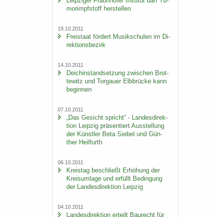
Leip­zi­ger Fraun­ho­fer In­sti­tut darf Tu­
mor­impf­stoff her­stel­len
19.10.2011
Frei­staat för­dert Mu­sik­schu­len im Di­
rek­ti­ons­be­zirk
14.10.2011
Deich­in­stand­set­zung zwi­schen Brot­
te­witz und Tor­gau­er Elb­brü­cke kann
be­gin­nen
07.10.2011
„Das Ge­sicht spricht“ - Lan­des­di­rek­
ti­on Leip­zig prä­sen­tiert Aus­stel­lung
der Künst­ler Beta Sie­bel und Gün­
ther Heil­furth
06.10.2011
Kreis­tag be­schließt Er­hö­hung der
Kreis­um­la­ge und er­füllt Be­din­gung
der Lan­des­di­rek­ti­on Leip­zig
04.10.2011
Lan­des­di­rek­ti­on er­teilt Bau­recht für