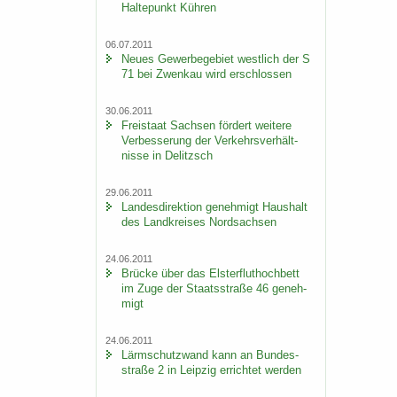
Hal­te­punkt Küh­ren
06.07.2011
Neues Ge­wer­be­ge­biet west­lich der S
71 bei Zwenkau wird er­schlos­sen
30.06.2011
Frei­staat Sach­sen för­dert wei­te­re
Ver­bes­se­rung der Ver­kehrs­ver­hält­
nis­se in De­litzsch
29.06.2011
Lan­des­di­rek­ti­on ge­neh­migt Haus­halt
des Land­krei­ses Nord­sach­sen
24.06.2011
Brü­cke über das Els­ter­flut­hoch­bett
im Zuge der Staats­stra­ße 46 ge­neh­
migt
24.06.2011
Lärm­schutz­wand kann an Bun­des­
stra­ße 2 in Leip­zig er­rich­tet wer­den