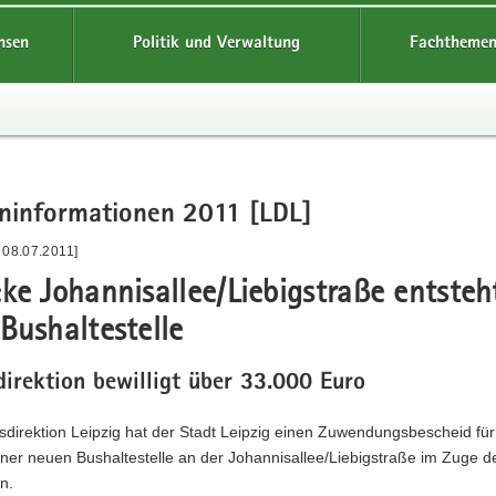
hsen
Politik und Verwaltung
Fachthemen
n­in­for­ma­tio­nen 2011 [LDL]
 08.07.2011]
e Jo­han­ni­s­al­lee/Lie­big­stra­ße ent­steh
us­hal­te­stel­le
di­rek­ti­on be­wil­ligt über 33.000 Euro
­di­rek­ti­on Leip­zig hat der Stadt Leip­zig einen Zu­wen­dungs­be­scheid für
ner neuen Bus­hal­te­stel­le an der Jo­han­ni­s­al­lee/Lie­big­stra­ße im Zuge de
en.