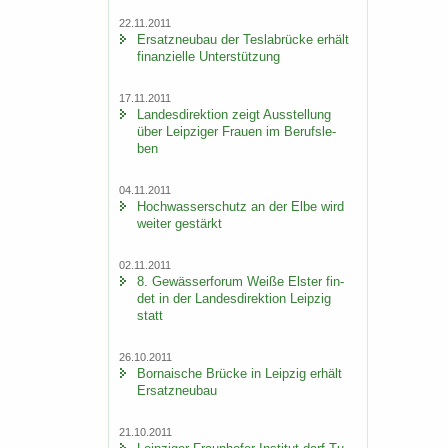
22.11.2011
Er­satz­neu­bau der Tes­la­b­rü­cke er­hält
fi­nan­zi­el­le Un­ter­stüt­zung
17.11.2011
Lan­des­di­rek­ti­on zeigt Aus­stel­lung
über Leip­zi­ger Frau­en im Be­rufs­le­
ben
04.11.2011
Hoch­was­ser­schutz an der Elbe wird
wei­ter ge­stärkt
02.11.2011
8. Ge­wäs­ser­fo­rum Weiße Els­ter fin­
det in der Lan­des­di­rek­ti­on Leip­zig
statt
26.10.2011
Bor­na­i­sche Brü­cke in Leip­zig er­hält
Er­satz­neu­bau
21.10.2011