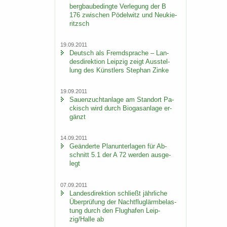
berg­bau­be­ding­te Ver­le­gung der B
176 zwi­schen Pö­del­witz und Neu­kie­
ritzsch
19.09.2011
Deutsch als Fremd­spra­che – Lan­
des­di­rek­ti­on Leip­zig zeigt Aus­stel­
lung des Künst­lers Ste­phan Zinke
19.09.2011
Sauen­zucht­an­la­ge am Stand­ort Pa­
ckisch wird durch Bio­gas­an­la­ge er­
gänzt
14.09.2011
Ge­än­der­te Plan­un­ter­la­gen für Ab­
schnitt 5.1 der A 72 wer­den aus­ge­
legt
07.09.2011
Lan­des­di­rek­ti­on schließt jähr­li­che
Über­prü­fung der Nacht­flug­lärm­be­las­
tung durch den Flug­ha­fen Leip­
zig/Halle ab