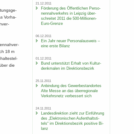
21.12.2011
För­de­rung des Öf­fent­li­chen Per­so­
­tungs­ge­
nen­nah­ver­kehrs in Leip­zig über­
s Vor­ha­
schrei­tet 2011 die 500-​Millionen-
Euro-Grenze
­ver­
06.12.2011
Ein Jahr neuer Per­so­nal­aus­weis –
nen­nah­ver­
eine erste Bi­lanz
auch 18 m
l­te­stel­
01.12.2011
Bund un­ter­stützt Er­halt von Kul­tur­
 über die
denk­ma­len im Di­rek­ti­ons­be­zirk
25.11.2011
An­bin­dung des Ge­wer­be­stand­or­tes
Alte Messe an das über­re­gio­na­le
Ver­kehrs­netz ver­bes­sert sich
24.11.2011
Lan­des­di­rek­ti­on zieht zur Ein­füh­rung
des „Elek­tro­ni­schen Auf­ent­halts­ti­
tels“ im Di­rek­ti­ons­be­zirk po­si­ti­ve Bi­
lanz