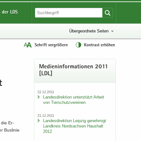
 der LDS
Übergeordnete Seiten
Schrift vergrößern
Kontrast erhöhen
Me­di­en­in­for­ma­tio­nen 2011
[LDL]
t
22.12.2011
Lan­des­di­rek­ti­on un­ter­stützt Ar­beit
von Tier­schutz­ver­ei­nen
21.12.2011
Lan­des­di­rek­ti­on Leip­zig ge­neh­migt
 die Er­
Land­kreis Nord­sach­sen Haus­halt
r Bus­li­nie
2012