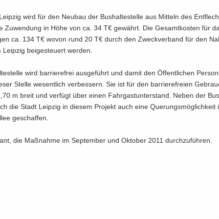
eip­zig wird für den Neu­bau der Bus­hal­te­stel­le aus Mit­teln des Ent­flech
ne Zu­wen­dung in Höhe von ca. 34 T€ ge­währt. Die Ge­samt­kos­ten für da
­gen ca. 134 T€ wovon rund 20 T€ durch den Zweck­ver­band für den Nah
Leip­zig bei­gesteu­ert wer­den.
te­stel­le wird bar­rie­re­frei aus­ge­führt und damit den Öf­fent­li­chen Per­so­
­ser Stel­le we­sent­lich ver­bes­sern. Sie ist für den bar­rie­re­frei­en Ge­br
70 m breit und ver­fügt über einen Fahr­gast­un­ter­stand. Neben der Bus­ha
ch die Stadt Leip­zig in die­sem Pro­jekt auch eine Que­rungs­mög­lich­keit
al­lee ge­schaf­fen.
plant, die Maß­nah­me im Sep­tem­ber und Ok­to­ber 2011 durch­zu­füh­ren.