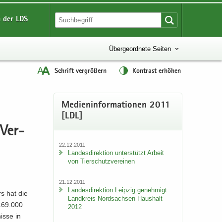
 der LDS
Übergeordnete Seiten
Schrift vergrößern
Kontrast erhöhen
Me­di­en­in­for­ma­tio­nen 2011
[LDL]
 Ver­
22.12.2011
Lan­des­di­rek­ti­on un­ter­stützt Ar­beit
von Tier­schutz­ver­ei­nen
21.12.2011
Lan­des­di­rek­ti­on Leip­zig ge­neh­migt
hrs hat die
Land­kreis Nord­sach­sen Haus­halt
 169.000
2012
is­se in