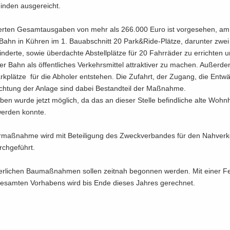
n­den aus­ge­reicht.
lier­ten Ge­samt­aus­ga­ben von mehr als 266.000 Euro ist vor­ge­se­hen, am 
Bahn in Küh­ren im 1. Bau­ab­schnitt 20 Park&Ride-​Plätze, dar­un­ter zwei 
in­der­te, sowie über­dach­te Ab­stell­plät­ze für 20 Fahr­rä­der zu er­rich­ten
r Bahn als öf­fent­li­ches Ver­kehrs­mit­tel at­trak­ti­ver zu ma­chen. Au­ßer­de
ark­plät­ze für die Ab­ho­ler ent­ste­hen. Die Zu­fahrt, der Zu­gang, die Ent­w
ch­tung der An­la­ge sind dabei Be­stand­teil der Maß­nah­me.
ben wurde jetzt mög­lich, da das an die­ser Stel­le be­find­li­che alte Wohn
wer­den konn­te.
r­maß­nah­me wird mit Be­tei­li­gung des Zweck­ver­ban­des für den Nah­ver­
rch­ge­führt.
der­li­chen Bau­maß­nah­men sol­len zeit­nah be­gon­nen wer­den. Mit einer Fer­
e­sam­ten Vor­ha­bens wird bis Ende die­ses Jah­res ge­rech­net.