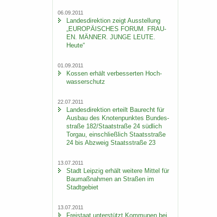
06.09.2011
Lan­des­di­rek­ti­on zeigt Aus­stel­lung
„EU­RO­PÄI­SCHES FORUM. FRAU­
EN. MÄN­NER. JUNGE LEUTE.
Heute“
01.09.2011
Kos­sen er­hält ver­bes­ser­ten Hoch­
was­ser­schutz
22.07.2011
Lan­des­di­rek­ti­on er­teilt Bau­recht für
Aus­bau des Kno­ten­punk­tes Bun­des­
stra­ße 182/Staat­stra­ße 24 süd­lich
Tor­gau, ein­schließ­lich Staats­stra­ße
24 bis Ab­zweig Staats­stra­ße 23
13.07.2011
Stadt Leip­zig er­hält wei­te­re Mit­tel für
Bau­maß­nah­men an Stra­ßen im
Stadt­ge­biet
13.07.2011
Frei­staat un­ter­stützt Kom­mu­nen bei