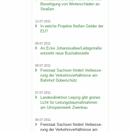
Be­sei­ti­gung von Win­ter­schä­den an
Stra­ßen
12.07.2011
In wel­che Pro­jek­te flie­ßen Gel­der der
EU?
08.07.2011
An Ecke Jo­han­ni­s­al­lee/Lie­big­stra­ße
ent­steht neue Bus­hal­te­stel­le
08.07.2011
Frei­staat Sach­sen för­dert Ver­bes­se­
rung der Ver­kehrs­ver­hält­nis­se am
Bahn­hof Do­ber­schütz
07.07.2011
Lan­des­di­rek­ti­on Leip­zig gibt grü­nes
Licht für Lei­tungs­bau­maß­nah­men
am Um­spann­werk Zwenkau
06.07.2011
Frei­staat Sach­sen för­dert Ver­bes­se­
rung der Ver­kehrs­ver­hält­nis­se am