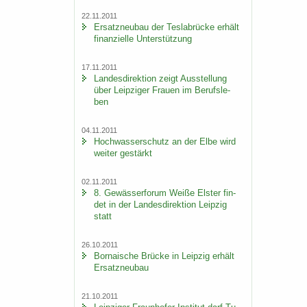
22.11.2011
Er­satz­neu­bau der Tes­la­b­rü­cke er­hält
fi­nan­zi­el­le Un­ter­stüt­zung
17.11.2011
Lan­des­di­rek­ti­on zeigt Aus­stel­lung
über Leip­zi­ger Frau­en im Be­rufs­le­
ben
04.11.2011
Hoch­was­ser­schutz an der Elbe wird
wei­ter ge­stärkt
02.11.2011
8. Ge­wäs­ser­fo­rum Weiße Els­ter fin­
det in der Lan­des­di­rek­ti­on Leip­zig
statt
26.10.2011
Bor­na­i­sche Brü­cke in Leip­zig er­hält
Er­satz­neu­bau
21.10.2011