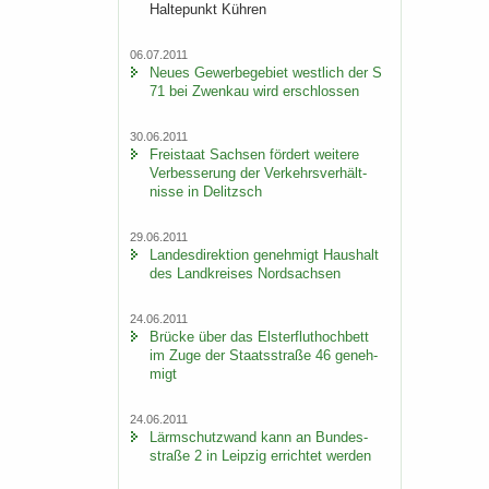
Hal­te­punkt Küh­ren
06.07.2011
Neues Ge­wer­be­ge­biet west­lich der S
71 bei Zwenkau wird er­schlos­sen
30.06.2011
Frei­staat Sach­sen för­dert wei­te­re
Ver­bes­se­rung der Ver­kehrs­ver­hält­
nis­se in De­litzsch
29.06.2011
Lan­des­di­rek­ti­on ge­neh­migt Haus­halt
des Land­krei­ses Nord­sach­sen
24.06.2011
Brü­cke über das Els­ter­flut­hoch­bett
im Zuge der Staats­stra­ße 46 ge­neh­
migt
24.06.2011
Lärm­schutz­wand kann an Bun­des­
stra­ße 2 in Leip­zig er­rich­tet wer­den