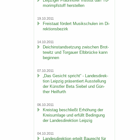
Leip­zi­ger Fraun­ho­fer In­sti­tut darf Tu­
mor­impf­stoff her­stel­len
19.10.2011
Frei­staat för­dert Mu­sik­schu­len im Di­
rek­ti­ons­be­zirk
14.10.2011
Deich­in­stand­set­zung zwi­schen Brot­
te­witz und Tor­gau­er Elb­brü­cke kann
be­gin­nen
07.10.2011
„Das Ge­sicht spricht“ - Lan­des­di­rek­
ti­on Leip­zig prä­sen­tiert Aus­stel­lung
der Künst­ler Beta Sie­bel und Gün­
ther Heil­furth
06.10.2011
Kreis­tag be­schließt Er­hö­hung der
Kreis­um­la­ge und er­füllt Be­din­gung
der Lan­des­di­rek­ti­on Leip­zig
04.10.2011
Lan­des­di­rek­ti­on er­teilt Bau­recht für