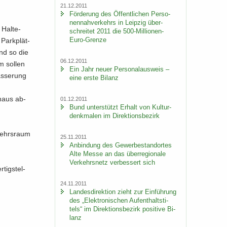
21.12.2011
För­de­rung des Öf­fent­li­chen Per­so­
nen­nah­ver­kehrs in Leip­zig über­
Hal­te­
schrei­tet 2011 die 500-​Millionen-
Euro-Grenze
Park­plät­
 und so die
06.12.2011
m sol­len
Ein Jahr neuer Per­so­nal­aus­weis –
äs­se­rung
eine erste Bi­lanz
­haus ab­
01.12.2011
Bund un­ter­stützt Er­halt von Kul­tur­
denk­ma­len im Di­rek­ti­ons­be­zirk
kehrs­raum
25.11.2011
An­bin­dung des Ge­wer­be­stand­or­tes
Alte Messe an das über­re­gio­na­le
Ver­kehrs­netz ver­bes­sert sich
tig­stel­
24.11.2011
Lan­des­di­rek­ti­on zieht zur Ein­füh­rung
des „Elek­tro­ni­schen Auf­ent­halts­ti­
tels“ im Di­rek­ti­ons­be­zirk po­si­ti­ve Bi­
lanz