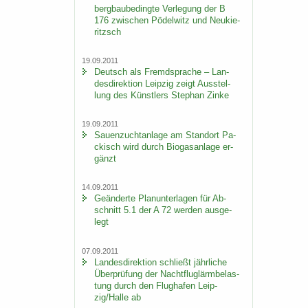
berg­bau­be­ding­te Ver­le­gung der B
176 zwi­schen Pö­del­witz und Neu­kie­
ritzsch
19.09.2011
Deutsch als Fremd­spra­che – Lan­
des­di­rek­ti­on Leip­zig zeigt Aus­stel­
lung des Künst­lers Ste­phan Zinke
19.09.2011
Sauen­zucht­an­la­ge am Stand­ort Pa­
ckisch wird durch Bio­gas­an­la­ge er­
gänzt
14.09.2011
Ge­än­der­te Plan­un­ter­la­gen für Ab­
schnitt 5.1 der A 72 wer­den aus­ge­
legt
07.09.2011
Lan­des­di­rek­ti­on schließt jähr­li­che
Über­prü­fung der Nacht­flug­lärm­be­las­
tung durch den Flug­ha­fen Leip­
zig/Halle ab