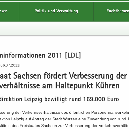
hsen
Politik und Verwaltung
Fachthemen
n­in­for­ma­tio­nen 2011 [LDL]
 06.07.2011]
taat Sach­sen för­dert Ver­bes­se­rung der
ver­hält­nis­se am Hal­te­punkt Küh­ren
di­rek­ti­on Leip­zig be­wil­ligt rund 169.000 Euro
­se­rung der Ver­kehrs­ver­hält­nis­se des öf­fent­li­chen Per­so­nen­nah­ver­ke
­rek­ti­on Leip­zig auf An­trag der Stadt Wur­zen eine Zu­wen­dung von rund
t­teln des Frei­staa­tes Sach­sen zur Ver­bes­se­rung der Ver­kehrs­ver­hält­n