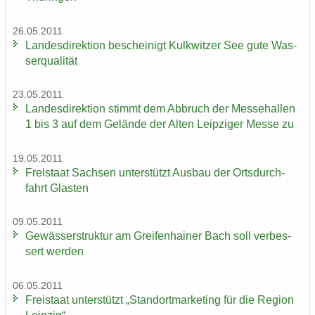
26.05.2011
Lan­des­di­rek­ti­on be­schei­nigt Kulk­wit­zer See gute Was­
ser­qua­li­tät
23.05.2011
Lan­des­di­rek­ti­on stimmt dem Ab­bruch der Mes­se­hal­len
1 bis 3 auf dem Ge­län­de der Alten Leip­zi­ger Messe zu
19.05.2011
Frei­staat Sach­sen un­ter­stützt Aus­bau der Orts­durch­
fahrt Glas­ten
09.05.2011
Ge­wäs­ser­struk­tur am Grei­fen­hai­ner Bach soll ver­bes­
sert wer­den
06.05.2011
Frei­staat un­ter­stützt „Stand­ort­mar­ke­ting für die Re­gi­on