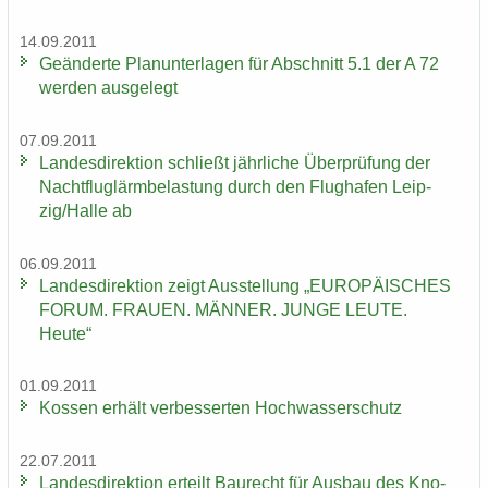
14.09.2011
Ge­än­der­te Plan­un­ter­la­gen für Ab­schnitt 5.1 der A 72
wer­den aus­ge­legt
07.09.2011
Lan­des­di­rek­ti­on schließt jähr­li­che Über­prü­fung der
Nacht­flug­lärm­be­las­tung durch den Flug­ha­fen Leip­
zig/Halle ab
06.09.2011
Lan­des­di­rek­ti­on zeigt Aus­stel­lung „EU­RO­PÄI­SCHES
FORUM. FRAU­EN. MÄN­NER. JUNGE LEUTE.
Heute“
01.09.2011
Kos­sen er­hält ver­bes­ser­ten Hoch­was­ser­schutz
22.07.2011
Lan­des­di­rek­ti­on er­teilt Bau­recht für Aus­bau des Kno­