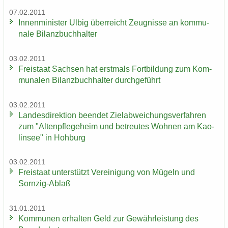
07.02.2011
In­nen­mi­nis­ter Ulbig über­reicht Zeug­nis­se an kom­mu­
na­le Bi­lanz­buch­hal­ter
03.02.2011
Frei­staat Sach­sen hat erst­mals Fort­bil­dung zum Kom­
mu­na­len Bi­lanz­buch­hal­ter durch­ge­führt
03.02.2011
Lan­des­di­rek­ti­on be­en­det Ziel­ab­wei­chungs­ver­fah­ren
zum "Al­ten­pfle­ge­heim und be­treu­tes Woh­nen am Kao­
lin­see" in Hoh­burg
03.02.2011
Frei­staat un­ter­stützt Ver­ei­ni­gung von Mü­geln und
Sornzig-​Ablaß
31.01.2011
Kom­mu­nen er­hal­ten Geld zur Ge­währ­leis­tung des