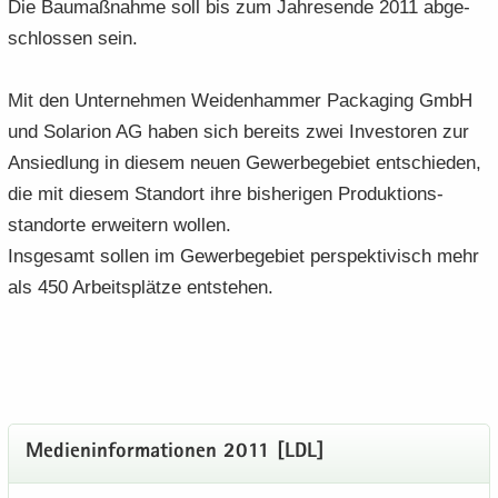
Die Bau­maß­nah­me soll bis zum Jah­res­en­de 2011 ab­ge­
schlos­sen sein.
Mit den Un­ter­neh­men Wei­den­ham­mer Packa­ging GmbH
und So­la­ri­on AG haben sich be­reits zwei In­ves­to­ren zur
An­sied­lung in die­sem neuen Ge­wer­be­ge­biet ent­schie­den,
die mit die­sem Stand­ort ihre bis­he­ri­gen Pro­duk­ti­ons­
stand­or­te er­wei­tern wol­len.
Ins­ge­samt sol­len im Ge­wer­be­ge­biet per­spek­ti­visch mehr
als 450 Ar­beits­plät­ze ent­ste­hen.
Me­di­en­in­for­ma­tio­nen 2011 [LDL]