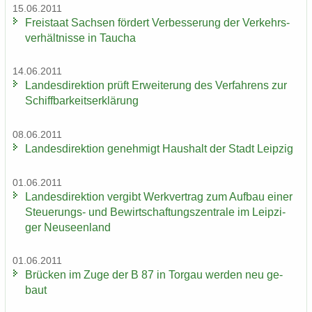
15.06.2011
Frei­staat Sach­sen för­dert Ver­bes­se­rung der Ver­kehrs­
ver­hält­nis­se in Tau­cha
14.06.2011
Lan­des­di­rek­ti­on prüft Er­wei­te­rung des Ver­fah­rens zur
Schiff­bar­keits­er­klä­rung
08.06.2011
Lan­des­di­rek­ti­on ge­neh­migt Haus­halt der Stadt Leip­zig
01.06.2011
Lan­des­di­rek­ti­on ver­gibt Werk­ver­trag zum Auf­bau einer
Steuerungs-​ und Be­wirt­schaf­tungs­zen­tra­le im Leip­zi­
ger Neu­seen­land
01.06.2011
Brü­cken im Zuge der B 87 in Tor­gau wer­den neu ge­
baut