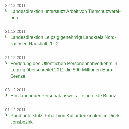
22.12.2011
Lan­des­di­rek­ti­on un­ter­stützt Ar­beit von Tier­schutz­ver­ei­
nen
21.12.2011
Lan­des­di­rek­ti­on Leip­zig ge­neh­migt Land­kreis Nord­
sach­sen Haus­halt 2012
21.12.2011
För­de­rung des Öf­fent­li­chen Per­so­nen­nah­ver­kehrs in
Leip­zig über­schrei­tet 2011 die 500-​Millionen-Euro-
Grenze
06.12.2011
Ein Jahr neuer Per­so­nal­aus­weis – eine erste Bi­lanz
01.12.2011
Bund un­ter­stützt Er­halt von Kul­tur­denk­ma­len im Di­rek­
ti­ons­be­zirk