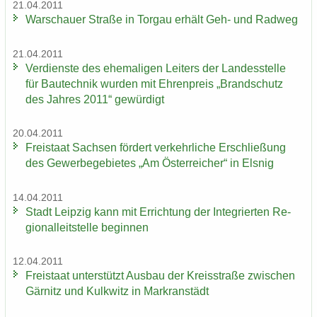
21.04.2011
War­schau­er Stra­ße in Tor­gau er­hält Geh- und Rad­weg
21.04.2011
Ver­diens­te des ehe­ma­li­gen Lei­ters der Lan­des­stel­le
für Bau­tech­nik wur­den mit Eh­ren­preis „Brand­schutz
des Jah­res 2011“ ge­wür­digt
20.04.2011
Frei­staat Sach­sen för­dert ver­kehr­li­che Er­schlie­ßung
des Ge­wer­be­ge­bie­tes „Am Ös­ter­rei­cher“ in Els­nig
14.04.2011
Stadt Leip­zig kann mit Er­rich­tung der In­te­grier­ten Re­
gio­nal­leit­stel­le be­gin­nen
12.04.2011
Frei­staat un­ter­stützt Aus­bau der Kreis­stra­ße zwi­schen
Gär­nitz und Kulk­witz in Markran­städt