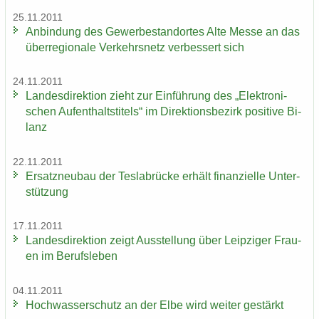
25.11.2011
An­bin­dung des Ge­wer­be­stand­or­tes Alte Messe an das
über­re­gio­na­le Ver­kehrs­netz ver­bes­sert sich
24.11.2011
Lan­des­di­rek­ti­on zieht zur Ein­füh­rung des „Elek­tro­ni­
schen Auf­ent­halts­ti­tels“ im Di­rek­ti­ons­be­zirk po­si­ti­ve Bi­
lanz
22.11.2011
Er­satz­neu­bau der Tes­la­b­rü­cke er­hält fi­nan­zi­el­le Un­ter­
stüt­zung
17.11.2011
Lan­des­di­rek­ti­on zeigt Aus­stel­lung über Leip­zi­ger Frau­
en im Be­rufs­le­ben
04.11.2011
Hoch­was­ser­schutz an der Elbe wird wei­ter ge­stärkt