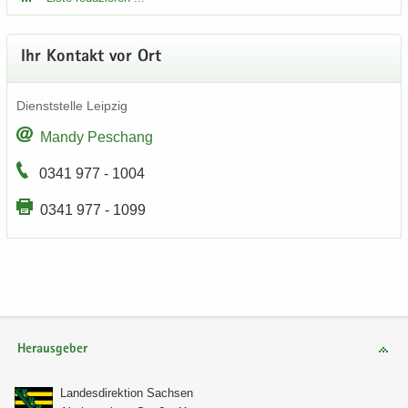
Ihr Kon­takt vor Ort
Dienst­stel­le Leip­zig
Mandy Peschang
0341 977 - 1004
0341 977 - 1099
Herausgeber
Lan­des­di­rek­ti­on Sach­sen