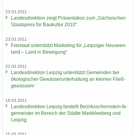
23.03.2011
Lan­des­di­rek­ti­on zeigt Prä­sen­ta­ti­on zum „Säch­si­schen
Staats­preis für Bau­kul­tur 2010“
23.03.2011
Frei­staat un­ter­stützt Mar­ke­ting für „Leip­zi­ger Neu­seen­
land – Land in Be­we­gung“
22.03.2011
Lan­des­di­rek­ti­on Leip­zig un­ter­stützt Ge­mein­den bei
öko­lo­gi­scher Ge­wäs­ser­un­ter­hal­tung an klei­nen Fließ­
ge­wäs­sern
18.03.2011
Lan­des­di­rek­ti­on Leip­zig be­stellt Bezirksschornstein-​ fe­
ger­meis­ter im Be­reich der Städ­te Mark­klee­berg und
Leip­zig
15.03.2011