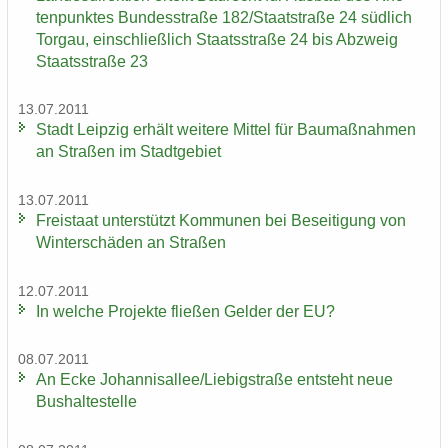
ten­punk­tes Bun­des­stra­ße 182/Staat­stra­ße 24 süd­lich
Tor­gau, ein­schließ­lich Staats­stra­ße 24 bis Ab­zweig
Staats­stra­ße 23
13.07.2011
Stadt Leip­zig er­hält wei­te­re Mit­tel für Bau­maß­nah­men
an Stra­ßen im Stadt­ge­biet
13.07.2011
Frei­staat un­ter­stützt Kom­mu­nen bei Be­sei­ti­gung von
Win­ter­schä­den an Stra­ßen
12.07.2011
In wel­che Pro­jek­te flie­ßen Gel­der der EU?
08.07.2011
An Ecke Jo­han­ni­s­al­lee/Lie­big­stra­ße ent­steht neue
Bus­hal­te­stel­le