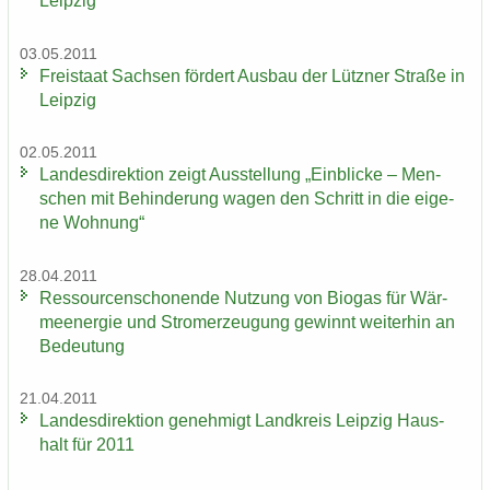
Leip­zig“
03.05.2011
Frei­staat Sach­sen för­dert Aus­bau der Lütz­ner Stra­ße in
Leip­zig
02.05.2011
Lan­des­di­rek­ti­on zeigt Aus­stel­lung „Ein­bli­cke – Men­
schen mit Be­hin­de­rung wagen den Schritt in die ei­ge­
ne Woh­nung“
28.04.2011
Res­sour­cen­scho­nen­de Nut­zung von Bio­gas für Wär­
me­en­er­gie und Strom­erzeu­gung ge­winnt wei­ter­hin an
Be­deu­tung
21.04.2011
Lan­des­di­rek­ti­on ge­neh­migt Land­kreis Leip­zig Haus­
halt für 2011