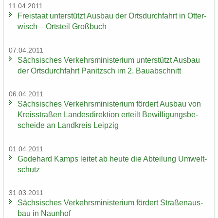
11.04.2011
Frei­staat un­ter­stützt Aus­bau der Orts­durch­fahrt in Ot­ter­
wisch – Orts­teil Groß­buch
07.04.2011
Säch­si­sches Ver­kehrs­mi­nis­te­ri­um un­ter­stützt Aus­bau
der Orts­durch­fahrt Pa­nitzsch im 2. Bau­ab­schnitt
06.04.2011
Säch­si­sches Ver­kehrs­mi­nis­te­ri­um för­dert Aus­bau von
Kreis­stra­ßen Lan­des­di­rek­ti­on er­teilt Be­wil­li­gungs­be­
schei­de an Land­kreis Leip­zig
01.04.2011
Go­de­hard Kamps lei­tet ab heute die Ab­tei­lung Um­welt­
schutz
31.03.2011
Säch­si­sches Ver­kehrs­mi­nis­te­ri­um för­dert Stra­ßen­aus­
bau in Naun­hof