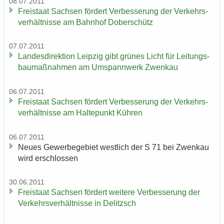
08.07.2011
Frei­staat Sach­sen för­dert Ver­bes­se­rung der Ver­kehrs­
ver­hält­nis­se am Bahn­hof Do­ber­schütz
07.07.2011
Lan­des­di­rek­ti­on Leip­zig gibt grü­nes Licht für Lei­tungs­
bau­maß­nah­men am Um­spann­werk Zwenkau
06.07.2011
Frei­staat Sach­sen för­dert Ver­bes­se­rung der Ver­kehrs­
ver­hält­nis­se am Hal­te­punkt Küh­ren
06.07.2011
Neues Ge­wer­be­ge­biet west­lich der S 71 bei Zwenkau
wird er­schlos­sen
30.06.2011
Frei­staat Sach­sen för­dert wei­te­re Ver­bes­se­rung der
Ver­kehrs­ver­hält­nis­se in De­litzsch