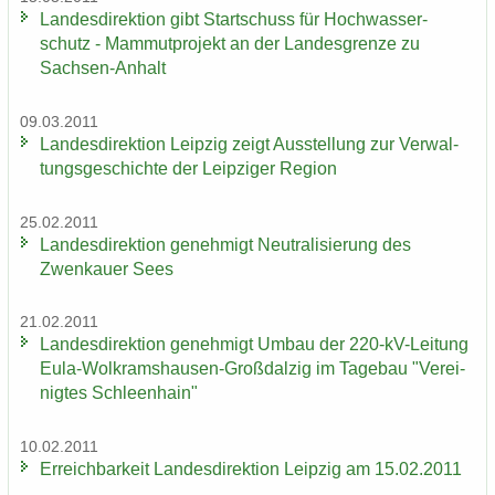
Lan­des­di­rek­ti­on gibt Start­schuss für Hoch­was­ser­
schutz - Mam­mut­pro­jekt an der Lan­des­gren­ze zu
Sachsen-​Anhalt
09.03.2011
Lan­des­di­rek­ti­on Leip­zig zeigt Aus­stel­lung zur Ver­wal­
tungs­ge­schich­te der Leip­zi­ger Re­gi­on
25.02.2011
Lan­des­di­rek­ti­on ge­neh­migt Neu­tra­li­sie­rung des
Zwenkau­er Sees
21.02.2011
Lan­des­di­rek­ti­on ge­neh­migt Umbau der 220-​kV-Leitung
Eula-​Wolkramshausen-Großdalzig im Ta­ge­bau "Ver­ei­
nig­tes Schleen­hain"
10.02.2011
Er­reich­bar­keit Lan­des­di­rek­ti­on Leip­zig am 15.02.2011