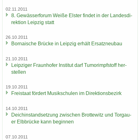
02.11.2011
8. Ge­wäs­ser­fo­rum Weiße Els­ter fin­det in der Lan­des­di­
rek­ti­on Leip­zig statt
26.10.2011
Bor­na­i­sche Brü­cke in Leip­zig er­hält Er­satz­neu­bau
21.10.2011
Leip­zi­ger Fraun­ho­fer In­sti­tut darf Tu­mor­impf­stoff her­
stel­len
19.10.2011
Frei­staat för­dert Mu­sik­schu­len im Di­rek­ti­ons­be­zirk
14.10.2011
Deich­in­stand­set­zung zwi­schen Brot­te­witz und Tor­gau­
er Elb­brü­cke kann be­gin­nen
07.10.2011