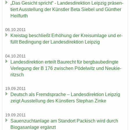
„Das Ge­sicht spricht“ - Lan­des­di­rek­ti­on Leip­zig prä­sen­
tiert Aus­stel­lung der Künst­ler Beta Sie­bel und Gün­ther
Heil­furth
06.10.2011
Kreis­tag be­schließt Er­hö­hung der Kreis­um­la­ge und er­
füllt Be­din­gung der Lan­des­di­rek­ti­on Leip­zig
04.10.2011
Lan­des­di­rek­ti­on er­teilt Bau­recht für berg­bau­be­ding­te
Ver­le­gung der B 176 zwi­schen Pö­del­witz und Neu­kie­
ritzsch
19.09.2011
Deutsch als Fremd­spra­che – Lan­des­di­rek­ti­on Leip­zig
zeigt Aus­stel­lung des Künst­lers Ste­phan Zinke
19.09.2011
Sauen­zucht­an­la­ge am Stand­ort Pa­ckisch wird durch
Bio­gas­an­la­ge er­gänzt