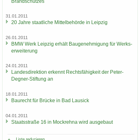
Brand­schut­zes
31.01.2011
20 Jahre staat­li­che Mit­tel­be­hör­de in Leip­zig
26.01.2011
BMW Werk Leip­zig er­hält Bau­ge­neh­mi­gung für Werks­
er­wei­te­rung
24.01.2011
Lan­des­di­rek­ti­on er­kennt Rechts­fä­hig­keit der Peter-​
Degner-Stiftung an
18.01.2011
Bau­recht für Brü­cke in Bad Lau­sick
04.01.2011
Staats­stra­ße 16 in Mock­reh­na wird aus­ge­baut
Liste re­du­zie­ren ...