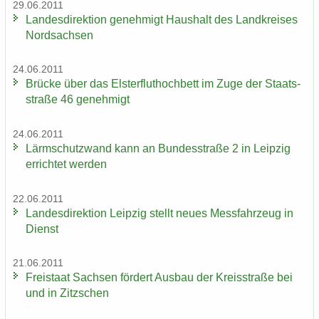
29.06.2011
Lan­des­di­rek­ti­on ge­neh­migt Haus­halt des Land­krei­ses
Nord­sach­sen
24.06.2011
Brü­cke über das Els­ter­flut­hoch­bett im Zuge der Staats­
stra­ße 46 ge­neh­migt
24.06.2011
Lärm­schutz­wand kann an Bun­des­stra­ße 2 in Leip­zig
er­rich­tet wer­den
22.06.2011
Lan­des­di­rek­ti­on Leip­zig stellt neues Mess­fahr­zeug in
Dienst
21.06.2011
Frei­staat Sach­sen för­dert Aus­bau der Kreis­stra­ße bei
und in Zitz­schen