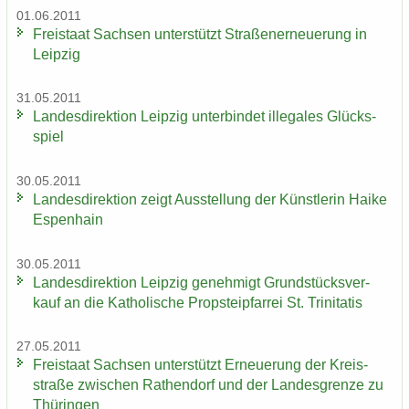
01.06.2011
Frei­staat Sach­sen un­ter­stützt Stra­ßen­er­neue­rung in
Leip­zig
31.05.2011
Lan­des­di­rek­ti­on Leip­zig un­ter­bin­det il­le­ga­les Glücks­
spiel
30.05.2011
Lan­des­di­rek­ti­on zeigt Aus­stel­lung der Künst­le­rin Haike
Es­pen­hain
30.05.2011
Lan­des­di­rek­ti­on Leip­zig ge­neh­migt Grund­stücks­ver­
kauf an die Ka­tho­li­sche Propstei­pfar­rei St. Tri­ni­ta­tis
27.05.2011
Frei­staat Sach­sen un­ter­stützt Er­neue­rung der Kreis­
stra­ße zwi­schen Ra­then­dorf und der Lan­des­gren­ze zu
Thü­rin­gen