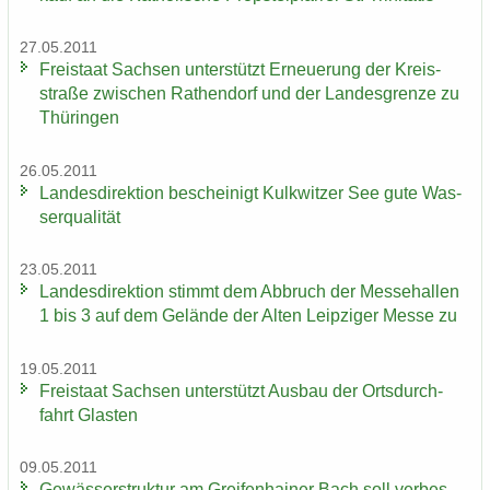
27.05.2011
Frei­staat Sach­sen un­ter­stützt Er­neue­rung der Kreis­
stra­ße zwi­schen Ra­then­dorf und der Lan­des­gren­ze zu
Thü­rin­gen
26.05.2011
Lan­des­di­rek­ti­on be­schei­nigt Kulk­wit­zer See gute Was­
ser­qua­li­tät
23.05.2011
Lan­des­di­rek­ti­on stimmt dem Ab­bruch der Mes­se­hal­len
1 bis 3 auf dem Ge­län­de der Alten Leip­zi­ger Messe zu
19.05.2011
Frei­staat Sach­sen un­ter­stützt Aus­bau der Orts­durch­
fahrt Glas­ten
09.05.2011
Ge­wäs­ser­struk­tur am Grei­fen­hai­ner Bach soll ver­bes­