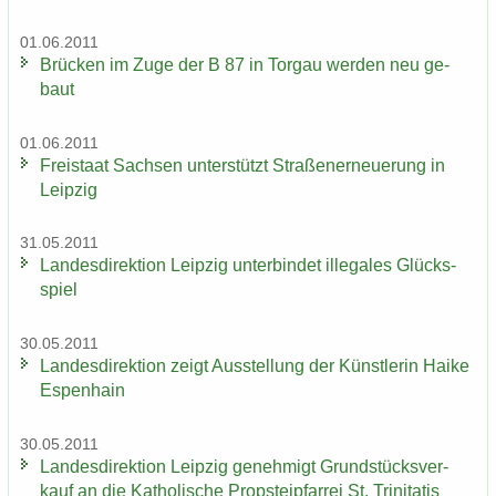
01.06.2011
Brü­cken im Zuge der B 87 in Tor­gau wer­den neu ge­
baut
01.06.2011
Frei­staat Sach­sen un­ter­stützt Stra­ßen­er­neue­rung in
Leip­zig
31.05.2011
Lan­des­di­rek­ti­on Leip­zig un­ter­bin­det il­le­ga­les Glücks­
spiel
30.05.2011
Lan­des­di­rek­ti­on zeigt Aus­stel­lung der Künst­le­rin Haike
Es­pen­hain
30.05.2011
Lan­des­di­rek­ti­on Leip­zig ge­neh­migt Grund­stücks­ver­
kauf an die Ka­tho­li­sche Propstei­pfar­rei St. Tri­ni­ta­tis