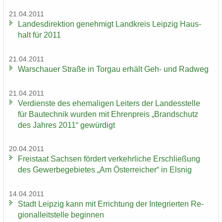
21.04.2011
Lan­des­di­rek­ti­on ge­neh­migt Land­kreis Leip­zig Haus­
halt für 2011
21.04.2011
War­schau­er Stra­ße in Tor­gau er­hält Geh- und Rad­weg
21.04.2011
Ver­diens­te des ehe­ma­li­gen Lei­ters der Lan­des­stel­le
für Bau­tech­nik wur­den mit Eh­ren­preis „Brand­schutz
des Jah­res 2011“ ge­wür­digt
20.04.2011
Frei­staat Sach­sen för­dert ver­kehr­li­che Er­schlie­ßung
des Ge­wer­be­ge­bie­tes „Am Ös­ter­rei­cher“ in Els­nig
14.04.2011
Stadt Leip­zig kann mit Er­rich­tung der In­te­grier­ten Re­
gio­nal­leit­stel­le be­gin­nen