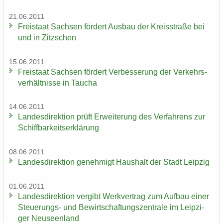
21.06.2011
Frei­staat Sach­sen för­dert Aus­bau der Kreis­stra­ße bei
und in Zitz­schen
15.06.2011
Frei­staat Sach­sen för­dert Ver­bes­se­rung der Ver­kehrs­
ver­hält­nis­se in Tau­cha
14.06.2011
Lan­des­di­rek­ti­on prüft Er­wei­te­rung des Ver­fah­rens zur
Schiff­bar­keits­er­klä­rung
08.06.2011
Lan­des­di­rek­ti­on ge­neh­migt Haus­halt der Stadt Leip­zig
01.06.2011
Lan­des­di­rek­ti­on ver­gibt Werk­ver­trag zum Auf­bau einer
Steuerungs-​ und Be­wirt­schaf­tungs­zen­tra­le im Leip­zi­
ger Neu­seen­land