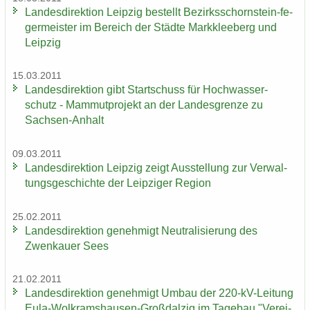
Lan­des­di­rek­ti­on Leip­zig be­stellt Bezirksschornstein-​ fe­
ger­meis­ter im Be­reich der Städ­te Mark­klee­berg und
Leip­zig
15.03.2011
Lan­des­di­rek­ti­on gibt Start­schuss für Hoch­was­ser­
schutz - Mam­mut­pro­jekt an der Lan­des­gren­ze zu
Sachsen-​Anhalt
09.03.2011
Lan­des­di­rek­ti­on Leip­zig zeigt Aus­stel­lung zur Ver­wal­
tungs­ge­schich­te der Leip­zi­ger Re­gi­on
25.02.2011
Lan­des­di­rek­ti­on ge­neh­migt Neu­tra­li­sie­rung des
Zwenkau­er Sees
21.02.2011
Lan­des­di­rek­ti­on ge­neh­migt Umbau der 220-​kV-Leitung
Eula-​Wolkramshausen-Großdalzig im Ta­ge­bau "Ver­ei­