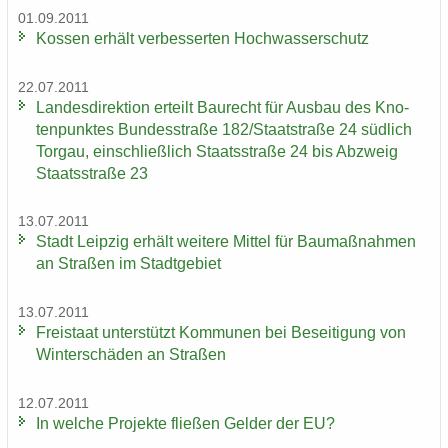
01.09.2011
Kos­sen er­hält ver­bes­ser­ten Hoch­was­ser­schutz
22.07.2011
Lan­des­di­rek­ti­on er­teilt Bau­recht für Aus­bau des Kno­
ten­punk­tes Bun­des­stra­ße 182/Staat­stra­ße 24 süd­lich
Tor­gau, ein­schließ­lich Staats­stra­ße 24 bis Ab­zweig
Staats­stra­ße 23
13.07.2011
Stadt Leip­zig er­hält wei­te­re Mit­tel für Bau­maß­nah­men
an Stra­ßen im Stadt­ge­biet
13.07.2011
Frei­staat un­ter­stützt Kom­mu­nen bei Be­sei­ti­gung von
Win­ter­schä­den an Stra­ßen
12.07.2011
In wel­che Pro­jek­te flie­ßen Gel­der der EU?