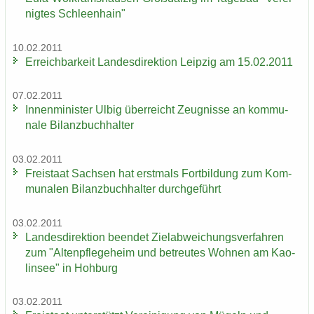
nig­tes Schleen­hain"
10.02.2011
Er­reich­bar­keit Lan­des­di­rek­ti­on Leip­zig am 15.02.2011
07.02.2011
In­nen­mi­nis­ter Ulbig über­reicht Zeug­nis­se an kom­mu­
na­le Bi­lanz­buch­hal­ter
03.02.2011
Frei­staat Sach­sen hat erst­mals Fort­bil­dung zum Kom­
mu­na­len Bi­lanz­buch­hal­ter durch­ge­führt
03.02.2011
Lan­des­di­rek­ti­on be­en­det Ziel­ab­wei­chungs­ver­fah­ren
zum "Al­ten­pfle­ge­heim und be­treu­tes Woh­nen am Kao­
lin­see" in Hoh­burg
03.02.2011