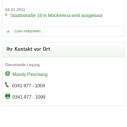
04.01.2011
Staats­stra­ße 16 in Mock­reh­na wird aus­ge­baut
Liste re­du­zie­ren ...
Ihr Kon­takt vor Ort
Dienst­stel­le Leip­zig
Mandy Peschang
0341 977 - 1004
0341 977 - 1099