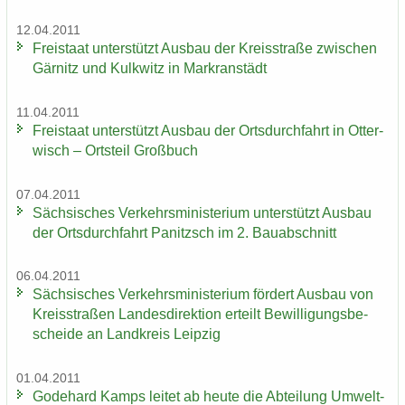
12.04.2011
Frei­staat un­ter­stützt Aus­bau der Kreis­stra­ße zwi­schen
Gär­nitz und Kulk­witz in Markran­städt
11.04.2011
Frei­staat un­ter­stützt Aus­bau der Orts­durch­fahrt in Ot­ter­
wisch – Orts­teil Groß­buch
07.04.2011
Säch­si­sches Ver­kehrs­mi­nis­te­ri­um un­ter­stützt Aus­bau
der Orts­durch­fahrt Pa­nitzsch im 2. Bau­ab­schnitt
06.04.2011
Säch­si­sches Ver­kehrs­mi­nis­te­ri­um för­dert Aus­bau von
Kreis­stra­ßen Lan­des­di­rek­ti­on er­teilt Be­wil­li­gungs­be­
schei­de an Land­kreis Leip­zig
01.04.2011
Go­de­hard Kamps lei­tet ab heute die Ab­tei­lung Um­welt­