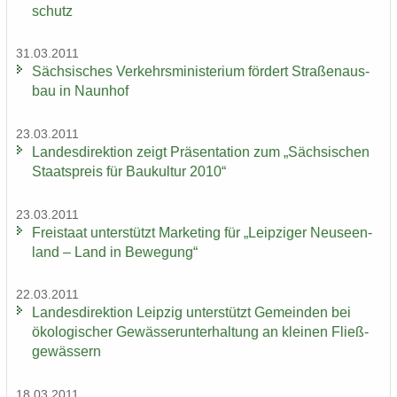
schutz
31.03.2011
Säch­si­sches Ver­kehrs­mi­nis­te­ri­um för­dert Stra­ßen­aus­
bau in Naun­hof
23.03.2011
Lan­des­di­rek­ti­on zeigt Prä­sen­ta­ti­on zum „Säch­si­schen
Staats­preis für Bau­kul­tur 2010“
23.03.2011
Frei­staat un­ter­stützt Mar­ke­ting für „Leip­zi­ger Neu­seen­
land – Land in Be­we­gung“
22.03.2011
Lan­des­di­rek­ti­on Leip­zig un­ter­stützt Ge­mein­den bei
öko­lo­gi­scher Ge­wäs­ser­un­ter­hal­tung an klei­nen Fließ­
ge­wäs­sern
18.03.2011