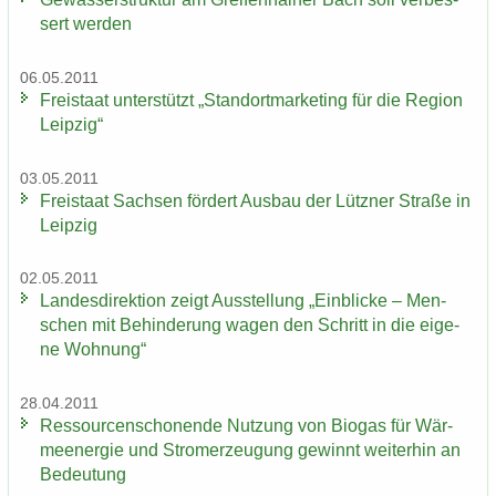
sert wer­den
06.05.2011
Frei­staat un­ter­stützt „Stand­ort­mar­ke­ting für die Re­gi­on
Leip­zig“
03.05.2011
Frei­staat Sach­sen för­dert Aus­bau der Lütz­ner Stra­ße in
Leip­zig
02.05.2011
Lan­des­di­rek­ti­on zeigt Aus­stel­lung „Ein­bli­cke – Men­
schen mit Be­hin­de­rung wagen den Schritt in die ei­ge­
ne Woh­nung“
28.04.2011
Res­sour­cen­scho­nen­de Nut­zung von Bio­gas für Wär­
me­en­er­gie und Strom­erzeu­gung ge­winnt wei­ter­hin an
Be­deu­tung