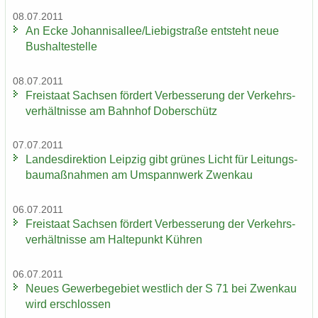
08.07.2011
An Ecke Jo­han­ni­s­al­lee/Lie­big­stra­ße ent­steht neue
Bus­hal­te­stel­le
08.07.2011
Frei­staat Sach­sen för­dert Ver­bes­se­rung der Ver­kehrs­
ver­hält­nis­se am Bahn­hof Do­ber­schütz
07.07.2011
Lan­des­di­rek­ti­on Leip­zig gibt grü­nes Licht für Lei­tungs­
bau­maß­nah­men am Um­spann­werk Zwenkau
06.07.2011
Frei­staat Sach­sen för­dert Ver­bes­se­rung der Ver­kehrs­
ver­hält­nis­se am Hal­te­punkt Küh­ren
06.07.2011
Neues Ge­wer­be­ge­biet west­lich der S 71 bei Zwenkau
wird er­schlos­sen