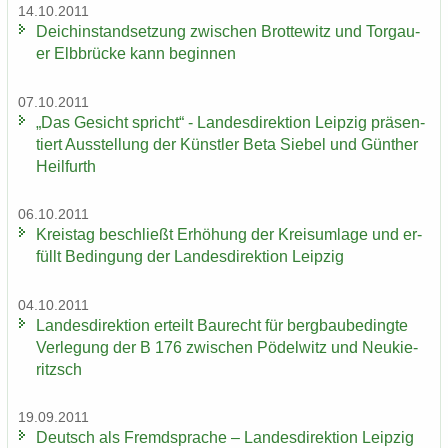
14.10.2011
Deich­in­stand­set­zung zwi­schen Brot­te­witz und Tor­gau­
er Elb­brü­cke kann be­gin­nen
07.10.2011
„Das Ge­sicht spricht“ - Lan­des­di­rek­ti­on Leip­zig prä­sen­
tiert Aus­stel­lung der Künst­ler Beta Sie­bel und Gün­ther
Heil­furth
06.10.2011
Kreis­tag be­schließt Er­hö­hung der Kreis­um­la­ge und er­
füllt Be­din­gung der Lan­des­di­rek­ti­on Leip­zig
04.10.2011
Lan­des­di­rek­ti­on er­teilt Bau­recht für berg­bau­be­ding­te
Ver­le­gung der B 176 zwi­schen Pö­del­witz und Neu­kie­
ritzsch
19.09.2011
Deutsch als Fremd­spra­che – Lan­des­di­rek­ti­on Leip­zig