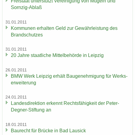
Frei­staat un­ter­stützt Ver­ei­ni­gung von Mü­geln und
Sornzig-​Ablaß
31.01.2011
Kom­mu­nen er­hal­ten Geld zur Ge­währ­leis­tung des
Brand­schut­zes
31.01.2011
20 Jahre staat­li­che Mit­tel­be­hör­de in Leip­zig
26.01.2011
BMW Werk Leip­zig er­hält Bau­ge­neh­mi­gung für Werks­
er­wei­te­rung
24.01.2011
Lan­des­di­rek­ti­on er­kennt Rechts­fä­hig­keit der Peter-​
Degner-Stiftung an
18.01.2011
Bau­recht für Brü­cke in Bad Lau­sick