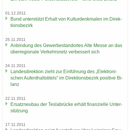
01.12.2011
Bund un­ter­stützt Er­halt von Kul­tur­denk­ma­len im Di­rek­
ti­ons­be­zirk
25.11.2011
An­bin­dung des Ge­wer­be­stand­or­tes Alte Messe an das
über­re­gio­na­le Ver­kehrs­netz ver­bes­sert sich
24.11.2011
Lan­des­di­rek­ti­on zieht zur Ein­füh­rung des „Elek­tro­ni­
schen Auf­ent­halts­ti­tels“ im Di­rek­ti­ons­be­zirk po­si­ti­ve Bi­
lanz
22.11.2011
Er­satz­neu­bau der Tes­la­b­rü­cke er­hält fi­nan­zi­el­le Un­ter­
stüt­zung
17.11.2011