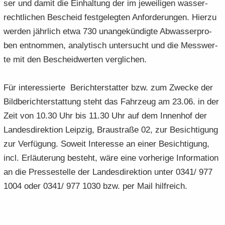
ser und damit die Ein­hal­tung der im je­wei­li­gen was­ser­
recht­li­chen Be­scheid fest­ge­leg­ten An­for­de­run­gen. Hier­zu
wer­den jähr­lich etwa 730 un­an­ge­kün­dig­te Ab­was­ser­pro­
ben ent­nom­men, ana­ly­tisch un­ter­sucht und die Mess­wer­
te mit den Be­scheid­wer­ten ver­gli­chen.
Für in­ter­es­sier­te Be­richt­erstat­ter bzw. zum Zwe­cke der
Bild­be­richt­erstat­tung steht das Fahr­zeug am 23.06. in der
Zeit von 10.30 Uhr bis 11.30 Uhr auf dem In­nen­hof der
Lan­des­di­rek­ti­on Leip­zig, Brau­stra­ße 02, zur Be­sich­ti­gung
zur Ver­fü­gung. So­weit In­ter­es­se an einer Be­sich­ti­gung,
incl. Er­läu­te­rung be­steht, wäre eine vor­he­ri­ge In­for­ma­ti­on
an die Pres­se­stel­le der Lan­des­di­rek­ti­on unter 0341/ 977
1004 oder 0341/ 977 1030 bzw. per Mail hilf­reich.