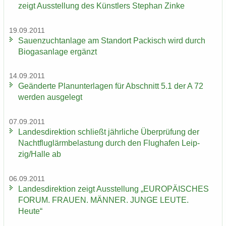
zeigt Aus­stel­lung des Künst­lers Ste­phan Zinke
19.09.2011
Sauen­zucht­an­la­ge am Stand­ort Pa­ckisch wird durch
Bio­gas­an­la­ge er­gänzt
14.09.2011
Ge­än­der­te Plan­un­ter­la­gen für Ab­schnitt 5.1 der A 72
wer­den aus­ge­legt
07.09.2011
Lan­des­di­rek­ti­on schließt jähr­li­che Über­prü­fung der
Nacht­flug­lärm­be­las­tung durch den Flug­ha­fen Leip­
zig/Halle ab
06.09.2011
Lan­des­di­rek­ti­on zeigt Aus­stel­lung „EU­RO­PÄI­SCHES
FORUM. FRAU­EN. MÄN­NER. JUNGE LEUTE.
Heute“