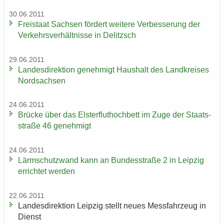
30.06.2011
Frei­staat Sach­sen för­dert wei­te­re Ver­bes­se­rung der
Ver­kehrs­ver­hält­nis­se in De­litzsch
29.06.2011
Lan­des­di­rek­ti­on ge­neh­migt Haus­halt des Land­krei­ses
Nord­sach­sen
24.06.2011
Brü­cke über das Els­ter­flut­hoch­bett im Zuge der Staats­
stra­ße 46 ge­neh­migt
24.06.2011
Lärm­schutz­wand kann an Bun­des­stra­ße 2 in Leip­zig
er­rich­tet wer­den
22.06.2011
Lan­des­di­rek­ti­on Leip­zig stellt neues Mess­fahr­zeug in
Dienst