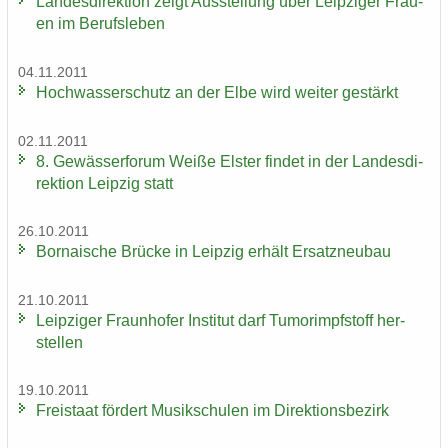
Lan­des­di­rek­ti­on zeigt Aus­stel­lung über Leip­zi­ger Frau­
en im Be­rufs­le­ben
04.11.2011
Hoch­was­ser­schutz an der Elbe wird wei­ter ge­stärkt
02.11.2011
8. Ge­wäs­ser­fo­rum Weiße Els­ter fin­det in der Lan­des­di­
rek­ti­on Leip­zig statt
26.10.2011
Bor­na­i­sche Brü­cke in Leip­zig er­hält Er­satz­neu­bau
21.10.2011
Leip­zi­ger Fraun­ho­fer In­sti­tut darf Tu­mor­impf­stoff her­
stel­len
19.10.2011
Frei­staat för­dert Mu­sik­schu­len im Di­rek­ti­ons­be­zirk