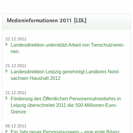
Me­di­en­in­for­ma­tio­nen 2011 [LDL]
22.12.2011
Lan­des­di­rek­ti­on un­ter­stützt Ar­beit von Tier­schutz­ver­ei­
nen
21.12.2011
Lan­des­di­rek­ti­on Leip­zig ge­neh­migt Land­kreis Nord­
sach­sen Haus­halt 2012
21.12.2011
För­de­rung des Öf­fent­li­chen Per­so­nen­nah­ver­kehrs in
Leip­zig über­schrei­tet 2011 die 500-​Millionen-Euro-
Grenze
06.12.2011
Ein Jahr neuer Per­so­nal­aus­weis – eine erste Bi­lanz