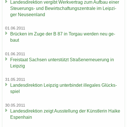
Lan­des­di­rek­ti­on ver­gibt Werk­ver­trag zum Auf­bau einer
Steuerungs-​ und Be­wirt­schaf­tungs­zen­tra­le im Leip­zi­
ger Neu­seen­land
01.06.2011
Brü­cken im Zuge der B 87 in Tor­gau wer­den neu ge­
baut
01.06.2011
Frei­staat Sach­sen un­ter­stützt Stra­ßen­er­neue­rung in
Leip­zig
31.05.2011
Lan­des­di­rek­ti­on Leip­zig un­ter­bin­det il­le­ga­les Glücks­
spiel
30.05.2011
Lan­des­di­rek­ti­on zeigt Aus­stel­lung der Künst­le­rin Haike
Es­pen­hain