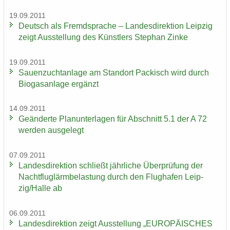
19.09.2011
Deutsch als Fremd­spra­che – Lan­des­di­rek­ti­on Leip­zig
zeigt Aus­stel­lung des Künst­lers Ste­phan Zinke
19.09.2011
Sauen­zucht­an­la­ge am Stand­ort Pa­ckisch wird durch
Bio­gas­an­la­ge er­gänzt
14.09.2011
Ge­än­der­te Plan­un­ter­la­gen für Ab­schnitt 5.1 der A 72
wer­den aus­ge­legt
07.09.2011
Lan­des­di­rek­ti­on schließt jähr­li­che Über­prü­fung der
Nacht­flug­lärm­be­las­tung durch den Flug­ha­fen Leip­
zig/Halle ab
06.09.2011
Lan­des­di­rek­ti­on zeigt Aus­stel­lung „EU­RO­PÄI­SCHES