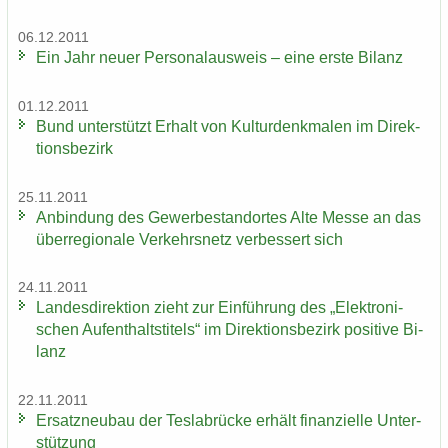
06.12.2011
Ein Jahr neuer Per­so­nal­aus­weis – eine erste Bi­lanz
01.12.2011
Bund un­ter­stützt Er­halt von Kul­tur­denk­ma­len im Di­rek­
ti­ons­be­zirk
25.11.2011
An­bin­dung des Ge­wer­be­stand­or­tes Alte Messe an das
über­re­gio­na­le Ver­kehrs­netz ver­bes­sert sich
24.11.2011
Lan­des­di­rek­ti­on zieht zur Ein­füh­rung des „Elek­tro­ni­
schen Auf­ent­halts­ti­tels“ im Di­rek­ti­ons­be­zirk po­si­ti­ve Bi­
lanz
22.11.2011
Er­satz­neu­bau der Tes­la­b­rü­cke er­hält fi­nan­zi­el­le Un­ter­
stüt­zung