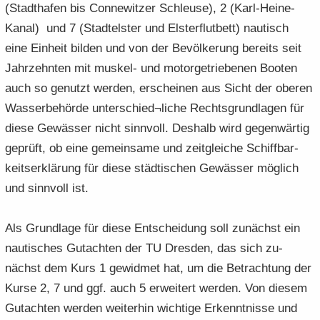
(Stadt­ha­fen bis Con­ne­wit­zer Schleu­se), 2 (Karl-​Heine-
Kanal) und 7 (Stadt­els­ter und Els­ter­flut­bett) nau­tisch
eine Ein­heit bil­den und von der Be­völ­ke­rung be­reits seit
Jahr­zehn­ten mit muskel-​ und mo­tor­ge­trie­be­nen Boo­ten
auch so ge­nutzt wer­den, er­schei­nen aus Sicht der obe­ren
Was­ser­be­hör­de un­ter­schied¬liche Rechts­grund­la­gen für
diese Ge­wäs­ser nicht sinn­voll. Des­halb wird ge­gen­wär­tig
ge­prüft, ob eine ge­mein­sa­me und zeit­glei­che Schiff­bar­
keits­er­klä­rung für diese städ­ti­schen Ge­wäs­ser mög­lich
und sinn­voll ist.
Als Grund­la­ge für diese Ent­schei­dung soll zu­nächst ein
nau­ti­sches Gut­ach­ten der TU Dres­den, das sich zu­
nächst dem Kurs 1 ge­wid­met hat, um die Be­trach­tung der
Kurse 2, 7 und ggf. auch 5 er­wei­tert wer­den. Von die­sem
Gut­ach­ten wer­den wei­ter­hin wich­ti­ge Er­kennt­nis­se und