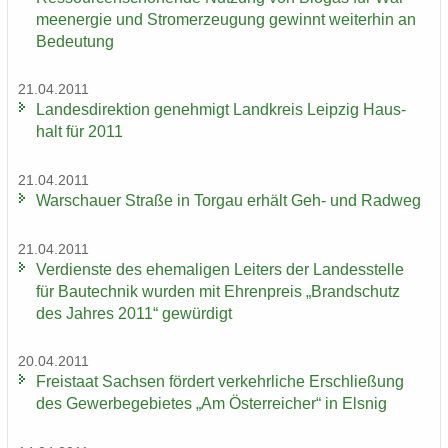
me­en­er­gie und Strom­erzeu­gung ge­winnt wei­ter­hin an
Be­deu­tung
21.04.2011
Lan­des­di­rek­ti­on ge­neh­migt Land­kreis Leip­zig Haus­
halt für 2011
21.04.2011
War­schau­er Stra­ße in Tor­gau er­hält Geh- und Rad­weg
21.04.2011
Ver­diens­te des ehe­ma­li­gen Lei­ters der Lan­des­stel­le
für Bau­tech­nik wur­den mit Eh­ren­preis „Brand­schutz
des Jah­res 2011“ ge­wür­digt
20.04.2011
Frei­staat Sach­sen för­dert ver­kehr­li­che Er­schlie­ßung
des Ge­wer­be­ge­bie­tes „Am Ös­ter­rei­cher“ in Els­nig