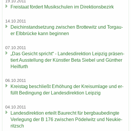
19.10.2011
Frei­staat för­dert Mu­sik­schu­len im Di­rek­ti­ons­be­zirk
14.10.2011
Deich­in­stand­set­zung zwi­schen Brot­te­witz und Tor­gau­
er Elb­brü­cke kann be­gin­nen
07.10.2011
„Das Ge­sicht spricht“ - Lan­des­di­rek­ti­on Leip­zig prä­sen­
tiert Aus­stel­lung der Künst­ler Beta Sie­bel und Gün­ther
Heil­furth
06.10.2011
Kreis­tag be­schließt Er­hö­hung der Kreis­um­la­ge und er­
füllt Be­din­gung der Lan­des­di­rek­ti­on Leip­zig
04.10.2011
Lan­des­di­rek­ti­on er­teilt Bau­recht für berg­bau­be­ding­te
Ver­le­gung der B 176 zwi­schen Pö­del­witz und Neu­kie­
ritzsch