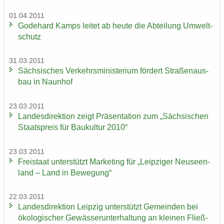
01.04.2011
Go­de­hard Kamps lei­tet ab heute die Ab­tei­lung Um­welt­
schutz
31.03.2011
Säch­si­sches Ver­kehrs­mi­nis­te­ri­um för­dert Stra­ßen­aus­
bau in Naun­hof
23.03.2011
Lan­des­di­rek­ti­on zeigt Prä­sen­ta­ti­on zum „Säch­si­schen
Staats­preis für Bau­kul­tur 2010“
23.03.2011
Frei­staat un­ter­stützt Mar­ke­ting für „Leip­zi­ger Neu­seen­
land – Land in Be­we­gung“
22.03.2011
Lan­des­di­rek­ti­on Leip­zig un­ter­stützt Ge­mein­den bei
öko­lo­gi­scher Ge­wäs­ser­un­ter­hal­tung an klei­nen Fließ­