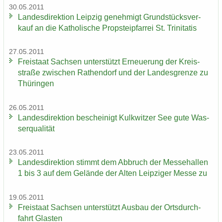
30.05.2011
Lan­des­di­rek­ti­on Leip­zig ge­neh­migt Grund­stücks­ver­
kauf an die Ka­tho­li­sche Propstei­pfar­rei St. Tri­ni­ta­tis
27.05.2011
Frei­staat Sach­sen un­ter­stützt Er­neue­rung der Kreis­
stra­ße zwi­schen Ra­then­dorf und der Lan­des­gren­ze zu
Thü­rin­gen
26.05.2011
Lan­des­di­rek­ti­on be­schei­nigt Kulk­wit­zer See gute Was­
ser­qua­li­tät
23.05.2011
Lan­des­di­rek­ti­on stimmt dem Ab­bruch der Mes­se­hal­len
1 bis 3 auf dem Ge­län­de der Alten Leip­zi­ger Messe zu
19.05.2011
Frei­staat Sach­sen un­ter­stützt Aus­bau der Orts­durch­
fahrt Glas­ten