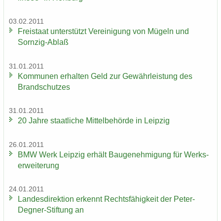
03.02.2011
Frei­staat un­ter­stützt Ver­ei­ni­gung von Mü­geln und
Sornzig-​Ablaß
31.01.2011
Kom­mu­nen er­hal­ten Geld zur Ge­währ­leis­tung des
Brand­schut­zes
31.01.2011
20 Jahre staat­li­che Mit­tel­be­hör­de in Leip­zig
26.01.2011
BMW Werk Leip­zig er­hält Bau­ge­neh­mi­gung für Werks­
er­wei­te­rung
24.01.2011
Lan­des­di­rek­ti­on er­kennt Rechts­fä­hig­keit der Peter-​
Degner-Stiftung an