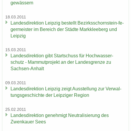
ge­wäs­sern
18.03.2011
Lan­des­di­rek­ti­on Leip­zig be­stellt Bezirksschornstein-​ fe­
ger­meis­ter im Be­reich der Städ­te Mark­klee­berg und
Leip­zig
15.03.2011
Lan­des­di­rek­ti­on gibt Start­schuss für Hoch­was­ser­
schutz - Mam­mut­pro­jekt an der Lan­des­gren­ze zu
Sachsen-​Anhalt
09.03.2011
Lan­des­di­rek­ti­on Leip­zig zeigt Aus­stel­lung zur Ver­wal­
tungs­ge­schich­te der Leip­zi­ger Re­gi­on
25.02.2011
Lan­des­di­rek­ti­on ge­neh­migt Neu­tra­li­sie­rung des
Zwenkau­er Sees