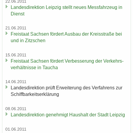
22.06.2011
Lan­des­di­rek­ti­on Leip­zig stellt neues Mess­fahr­zeug in
Dienst
21.06.2011
Frei­staat Sach­sen för­dert Aus­bau der Kreis­stra­ße bei
und in Zitz­schen
15.06.2011
Frei­staat Sach­sen för­dert Ver­bes­se­rung der Ver­kehrs­
ver­hält­nis­se in Tau­cha
14.06.2011
Lan­des­di­rek­ti­on prüft Er­wei­te­rung des Ver­fah­rens zur
Schiff­bar­keits­er­klä­rung
08.06.2011
Lan­des­di­rek­ti­on ge­neh­migt Haus­halt der Stadt Leip­zig
01.06.2011