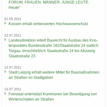
FORUM. FRAU­EN. MÄN­NER. JUNGE LEUTE.
Heute“
01.09.2011
Kos­sen er­hält ver­bes­ser­ten Hoch­was­ser­schutz
22.07.2011
Lan­des­di­rek­ti­on er­teilt Bau­recht für Aus­bau des Kno­
ten­punk­tes Bun­des­stra­ße 182/Staat­stra­ße 24 süd­lich
Tor­gau, ein­schließ­lich Staats­stra­ße 24 bis Ab­zweig
Staats­stra­ße 23
13.07.2011
Stadt Leip­zig er­hält wei­te­re Mit­tel für Bau­maß­nah­men
an Stra­ßen im Stadt­ge­biet
13.07.2011
Frei­staat un­ter­stützt Kom­mu­nen bei Be­sei­ti­gung von
Win­ter­schä­den an Stra­ßen