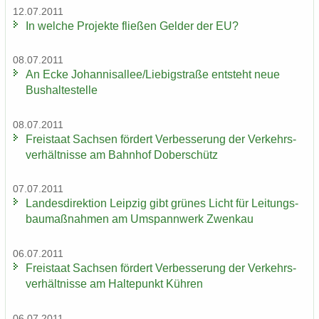
12.07.2011
In wel­che Pro­jek­te flie­ßen Gel­der der EU?
08.07.2011
An Ecke Jo­han­ni­s­al­lee/Lie­big­stra­ße ent­steht neue
Bus­hal­te­stel­le
08.07.2011
Frei­staat Sach­sen för­dert Ver­bes­se­rung der Ver­kehrs­
ver­hält­nis­se am Bahn­hof Do­ber­schütz
07.07.2011
Lan­des­di­rek­ti­on Leip­zig gibt grü­nes Licht für Lei­tungs­
bau­maß­nah­men am Um­spann­werk Zwenkau
06.07.2011
Frei­staat Sach­sen för­dert Ver­bes­se­rung der Ver­kehrs­
ver­hält­nis­se am Hal­te­punkt Küh­ren
06.07.2011