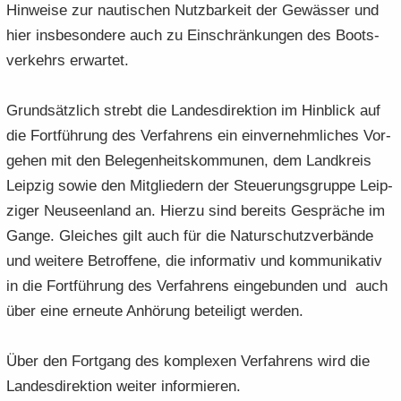
Hin­wei­se zur nau­ti­schen Nutz­bar­keit der Ge­wäs­ser und
hier ins­be­son­de­re auch zu Ein­schrän­kun­gen des Boots­
ver­kehrs er­war­tet.
Grund­sätz­lich strebt die Lan­des­di­rek­ti­on im Hin­blick auf
die Fort­füh­rung des Ver­fah­rens ein ein­ver­nehm­li­ches Vor­
ge­hen mit den Be­le­gen­heits­kom­mu­nen, dem Land­kreis
Leip­zig sowie den Mit­glie­dern der Steue­rungs­grup­pe Leip­
zi­ger Neu­seen­land an. Hier­zu sind be­reits Ge­sprä­che im
Gange. Glei­ches gilt auch für die Na­tur­schutz­ver­bän­de
und wei­te­re Be­trof­fe­ne, die in­for­ma­tiv und kom­mu­ni­ka­tiv
in die Fort­füh­rung des Ver­fah­rens ein­ge­bun­den und auch
über eine er­neu­te An­hö­rung be­tei­ligt wer­den.
Über den Fort­gang des kom­ple­xen Ver­fah­rens wird die
Lan­des­di­rek­ti­on wei­ter in­for­mie­ren.