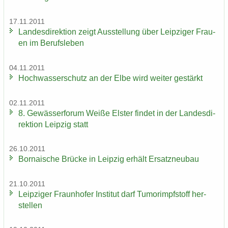
17.11.2011
Lan­des­di­rek­ti­on zeigt Aus­stel­lung über Leip­zi­ger Frau­
en im Be­rufs­le­ben
04.11.2011
Hoch­was­ser­schutz an der Elbe wird wei­ter ge­stärkt
02.11.2011
8. Ge­wäs­ser­fo­rum Weiße Els­ter fin­det in der Lan­des­di­
rek­ti­on Leip­zig statt
26.10.2011
Bor­na­i­sche Brü­cke in Leip­zig er­hält Er­satz­neu­bau
21.10.2011
Leip­zi­ger Fraun­ho­fer In­sti­tut darf Tu­mor­impf­stoff her­
stel­len