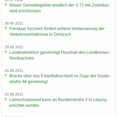
Neues Ge­wer­be­ge­biet west­lich der S 71 bei Zwenkau
wird er­schlos­sen
30.06.2011
Frei­staat Sach­sen för­dert wei­te­re Ver­bes­se­rung der
Ver­kehrs­ver­hält­nis­se in De­litzsch
29.06.2011
Lan­des­di­rek­ti­on ge­neh­migt Haus­halt des Land­krei­ses
Nord­sach­sen
24.06.2011
Brü­cke über das Els­ter­flut­hoch­bett im Zuge der Staats­
stra­ße 46 ge­neh­migt
24.06.2011
Lärm­schutz­wand kann an Bun­des­stra­ße 2 in Leip­zig
er­rich­tet wer­den