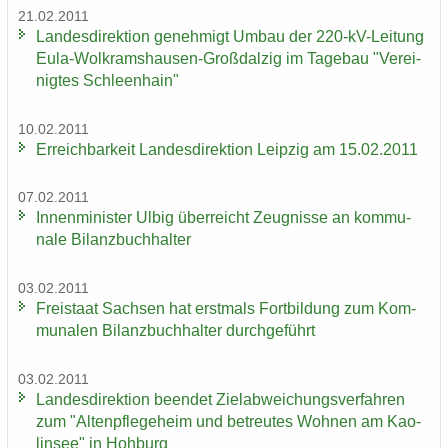
21.02.2011
Lan­des­di­rek­ti­on ge­neh­migt Umbau der 220-​kV-Leitung
Eula-​Wolkramshausen-Großdalzig im Ta­ge­bau "Ver­ei­
nig­tes Schleen­hain"
10.02.2011
Er­reich­bar­keit Lan­des­di­rek­ti­on Leip­zig am 15.02.2011
07.02.2011
In­nen­mi­nis­ter Ulbig über­reicht Zeug­nis­se an kom­mu­
na­le Bi­lanz­buch­hal­ter
03.02.2011
Frei­staat Sach­sen hat erst­mals Fort­bil­dung zum Kom­
mu­na­len Bi­lanz­buch­hal­ter durch­ge­führt
03.02.2011
Lan­des­di­rek­ti­on be­en­det Ziel­ab­wei­chungs­ver­fah­ren
zum "Al­ten­pfle­ge­heim und be­treu­tes Woh­nen am Kao­
lin­see" in Hoh­burg