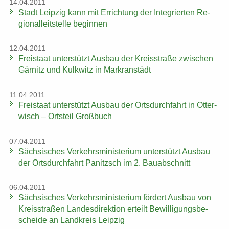
14.04.2011
Stadt Leip­zig kann mit Er­rich­tung der In­te­grier­ten Re­
gio­nal­leit­stel­le be­gin­nen
12.04.2011
Frei­staat un­ter­stützt Aus­bau der Kreis­stra­ße zwi­schen
Gär­nitz und Kulk­witz in Markran­städt
11.04.2011
Frei­staat un­ter­stützt Aus­bau der Orts­durch­fahrt in Ot­ter­
wisch – Orts­teil Groß­buch
07.04.2011
Säch­si­sches Ver­kehrs­mi­nis­te­ri­um un­ter­stützt Aus­bau
der Orts­durch­fahrt Pa­nitzsch im 2. Bau­ab­schnitt
06.04.2011
Säch­si­sches Ver­kehrs­mi­nis­te­ri­um för­dert Aus­bau von
Kreis­stra­ßen Lan­des­di­rek­ti­on er­teilt Be­wil­li­gungs­be­
schei­de an Land­kreis Leip­zig