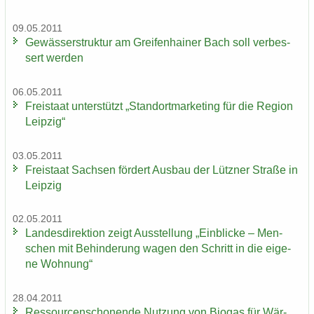
09.05.2011
Ge­wäs­ser­struk­tur am Grei­fen­hai­ner Bach soll ver­bes­
sert wer­den
06.05.2011
Frei­staat un­ter­stützt „Stand­ort­mar­ke­ting für die Re­gi­on
Leip­zig“
03.05.2011
Frei­staat Sach­sen för­dert Aus­bau der Lütz­ner Stra­ße in
Leip­zig
02.05.2011
Lan­des­di­rek­ti­on zeigt Aus­stel­lung „Ein­bli­cke – Men­
schen mit Be­hin­de­rung wagen den Schritt in die ei­ge­
ne Woh­nung“
28.04.2011
Res­sour­cen­scho­nen­de Nut­zung von Bio­gas für Wär­