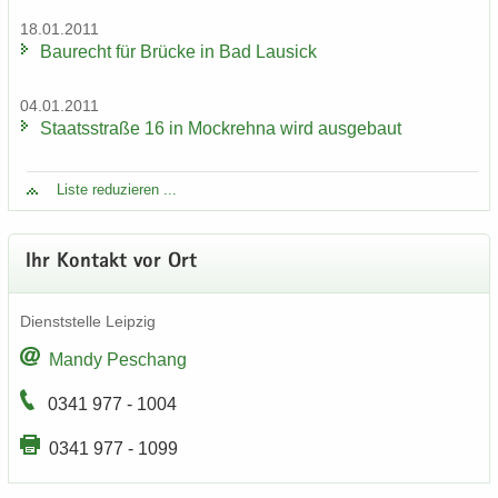
18.01.2011
Bau­recht für Brü­cke in Bad Lau­sick
04.01.2011
Staats­stra­ße 16 in Mock­reh­na wird aus­ge­baut
Liste re­du­zie­ren ...
Ihr Kon­takt vor Ort
Dienst­stel­le Leip­zig
Mandy Peschang
0341 977 - 1004
0341 977 - 1099