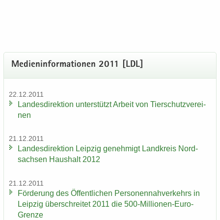
Me­di­en­in­for­ma­tio­nen 2011 [LDL]
22.12.2011
Lan­des­di­rek­ti­on un­ter­stützt Ar­beit von Tier­schutz­ver­ei­
nen
21.12.2011
Lan­des­di­rek­ti­on Leip­zig ge­neh­migt Land­kreis Nord­
sach­sen Haus­halt 2012
21.12.2011
För­de­rung des Öf­fent­li­chen Per­so­nen­nah­ver­kehrs in
Leip­zig über­schrei­tet 2011 die 500-​Millionen-Euro-
Grenze