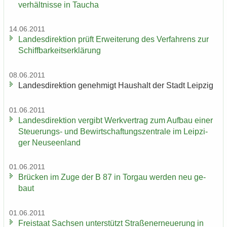
ver­hält­nis­se in Tau­cha
14.06.2011
Lan­des­di­rek­ti­on prüft Er­wei­te­rung des Ver­fah­rens zur
Schiff­bar­keits­er­klä­rung
08.06.2011
Lan­des­di­rek­ti­on ge­neh­migt Haus­halt der Stadt Leip­zig
01.06.2011
Lan­des­di­rek­ti­on ver­gibt Werk­ver­trag zum Auf­bau einer
Steuerungs-​ und Be­wirt­schaf­tungs­zen­tra­le im Leip­zi­
ger Neu­seen­land
01.06.2011
Brü­cken im Zuge der B 87 in Tor­gau wer­den neu ge­
baut
01.06.2011
Frei­staat Sach­sen un­ter­stützt Stra­ßen­er­neue­rung in