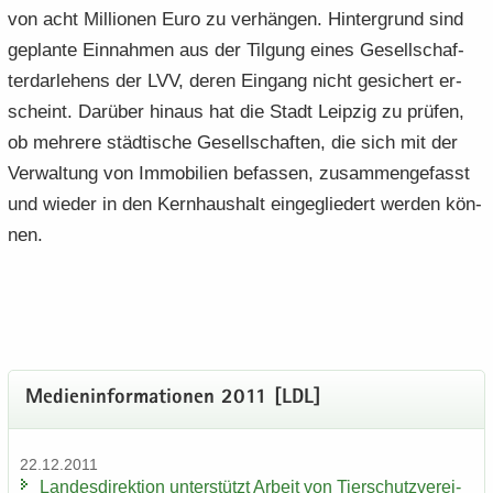
von acht Mil­lio­nen Euro zu ver­hän­gen. Hin­ter­grund sind
ge­plan­te Ein­nah­men aus der Til­gung eines Ge­sell­schaf­
ter­dar­le­hens der LVV, deren Ein­gang nicht ge­si­chert er­
scheint. Dar­über hin­aus hat die Stadt Leip­zig zu prü­fen,
ob meh­re­re städ­ti­sche Ge­sell­schaf­ten, die sich mit der
Ver­wal­tung von Im­mo­bi­li­en be­fas­sen, zu­sam­men­ge­fasst
und wie­der in den Kern­haus­halt ein­ge­glie­dert wer­den kön­
nen.
Me­di­en­in­for­ma­tio­nen 2011 [LDL]
22.12.2011
Lan­des­di­rek­ti­on un­ter­stützt Ar­beit von Tier­schutz­ver­ei­