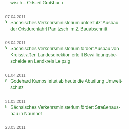
wisch – Orts­teil Groß­buch
07.04.2011
Säch­si­sches Ver­kehrs­mi­nis­te­ri­um un­ter­stützt Aus­bau
der Orts­durch­fahrt Pa­nitzsch im 2. Bau­ab­schnitt
06.04.2011
Säch­si­sches Ver­kehrs­mi­nis­te­ri­um för­dert Aus­bau von
Kreis­stra­ßen Lan­des­di­rek­ti­on er­teilt Be­wil­li­gungs­be­
schei­de an Land­kreis Leip­zig
01.04.2011
Go­de­hard Kamps lei­tet ab heute die Ab­tei­lung Um­welt­
schutz
31.03.2011
Säch­si­sches Ver­kehrs­mi­nis­te­ri­um för­dert Stra­ßen­aus­
bau in Naun­hof
23.03.2011