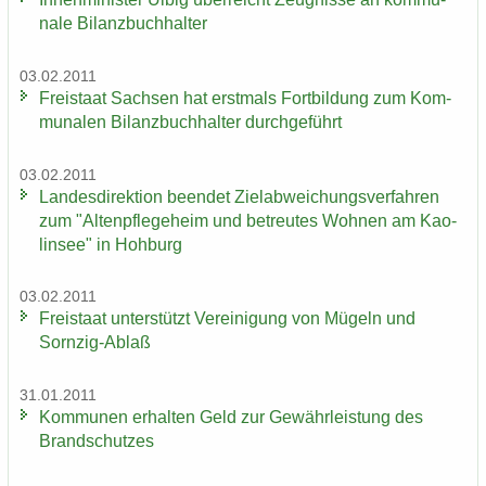
na­le Bi­lanz­buch­hal­ter
03.02.2011
Frei­staat Sach­sen hat erst­mals Fort­bil­dung zum Kom­
mu­na­len Bi­lanz­buch­hal­ter durch­ge­führt
03.02.2011
Lan­des­di­rek­ti­on be­en­det Ziel­ab­wei­chungs­ver­fah­ren
zum "Al­ten­pfle­ge­heim und be­treu­tes Woh­nen am Kao­
lin­see" in Hoh­burg
03.02.2011
Frei­staat un­ter­stützt Ver­ei­ni­gung von Mü­geln und
Sornzig-​Ablaß
31.01.2011
Kom­mu­nen er­hal­ten Geld zur Ge­währ­leis­tung des
Brand­schut­zes