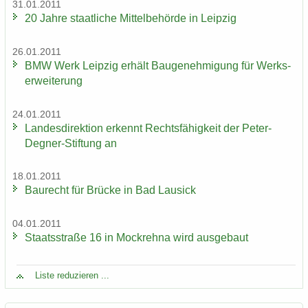
31.01.2011
20 Jahre staat­li­che Mit­tel­be­hör­de in Leip­zig
26.01.2011
BMW Werk Leip­zig er­hält Bau­ge­neh­mi­gung für Werks­
er­wei­te­rung
24.01.2011
Lan­des­di­rek­ti­on er­kennt Rechts­fä­hig­keit der Peter-​
Degner-Stiftung an
18.01.2011
Bau­recht für Brü­cke in Bad Lau­sick
04.01.2011
Staats­stra­ße 16 in Mock­reh­na wird aus­ge­baut
Liste re­du­zie­ren ...