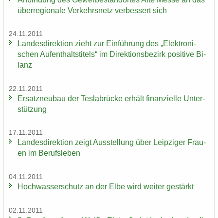
über­re­gio­na­le Ver­kehrs­netz ver­bes­sert sich
24.11.2011
Lan­des­di­rek­ti­on zieht zur Ein­füh­rung des „Elek­tro­ni­
schen Auf­ent­halts­ti­tels“ im Di­rek­ti­ons­be­zirk po­si­ti­ve Bi­
lanz
22.11.2011
Er­satz­neu­bau der Tes­la­b­rü­cke er­hält fi­nan­zi­el­le Un­ter­
stüt­zung
17.11.2011
Lan­des­di­rek­ti­on zeigt Aus­stel­lung über Leip­zi­ger Frau­
en im Be­rufs­le­ben
04.11.2011
Hoch­was­ser­schutz an der Elbe wird wei­ter ge­stärkt
02.11.2011