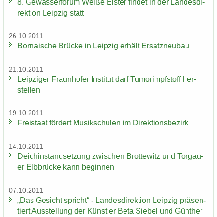
8. Ge­wäs­ser­fo­rum Weiße Els­ter fin­det in der Lan­des­di­
rek­ti­on Leip­zig statt
26.10.2011
Bor­na­i­sche Brü­cke in Leip­zig er­hält Er­satz­neu­bau
21.10.2011
Leip­zi­ger Fraun­ho­fer In­sti­tut darf Tu­mor­impf­stoff her­
stel­len
19.10.2011
Frei­staat för­dert Mu­sik­schu­len im Di­rek­ti­ons­be­zirk
14.10.2011
Deich­in­stand­set­zung zwi­schen Brot­te­witz und Tor­gau­
er Elb­brü­cke kann be­gin­nen
07.10.2011
„Das Ge­sicht spricht“ - Lan­des­di­rek­ti­on Leip­zig prä­sen­
tiert Aus­stel­lung der Künst­ler Beta Sie­bel und Gün­ther