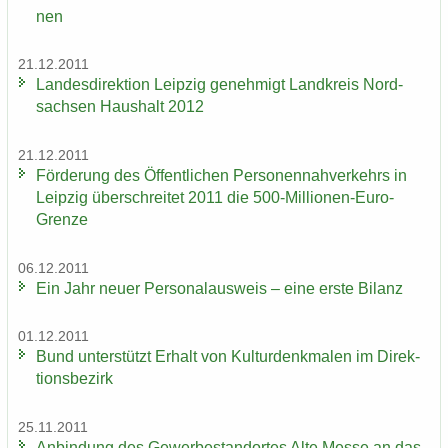
nen
21.12.2011
Lan­des­di­rek­ti­on Leip­zig ge­neh­migt Land­kreis Nord­
sach­sen Haus­halt 2012
21.12.2011
För­de­rung des Öf­fent­li­chen Per­so­nen­nah­ver­kehrs in
Leip­zig über­schrei­tet 2011 die 500-​Millionen-Euro-
Grenze
06.12.2011
Ein Jahr neuer Per­so­nal­aus­weis – eine erste Bi­lanz
01.12.2011
Bund un­ter­stützt Er­halt von Kul­tur­denk­ma­len im Di­rek­
ti­ons­be­zirk
25.11.2011
An­bin­dung des Ge­wer­be­stand­or­tes Alte Messe an das