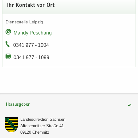
Ihr Kon­takt vor Ort
Dienst­stel­le Leip­zig
Mandy Peschang
0341 977 - 1004
0341 977 - 1099
Herausgeber
Lan­des­di­rek­ti­on Sach­sen
Alt­chem­nit­zer Stra­ße 41
09120 Chem­nitz