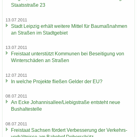
Staats­stra­ße 23
13.07.2011
Stadt Leip­zig er­hält wei­te­re Mit­tel für Bau­maß­nah­men
an Stra­ßen im Stadt­ge­biet
13.07.2011
Frei­staat un­ter­stützt Kom­mu­nen bei Be­sei­ti­gung von
Win­ter­schä­den an Stra­ßen
12.07.2011
In wel­che Pro­jek­te flie­ßen Gel­der der EU?
08.07.2011
An Ecke Jo­han­ni­s­al­lee/Lie­big­stra­ße ent­steht neue
Bus­hal­te­stel­le
08.07.2011
Frei­staat Sach­sen för­dert Ver­bes­se­rung der Ver­kehrs­
ver­hält­nis­se am Bahn­hof Do­ber­schütz