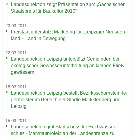
Lan­des­di­rek­ti­on zeigt Prä­sen­ta­ti­on zum „Säch­si­schen
Staats­preis für Bau­kul­tur 2010“
23.03.2011
Frei­staat un­ter­stützt Mar­ke­ting für „Leip­zi­ger Neu­seen­
land – Land in Be­we­gung“
22.03.2011
Lan­des­di­rek­ti­on Leip­zig un­ter­stützt Ge­mein­den bei
öko­lo­gi­scher Ge­wäs­ser­un­ter­hal­tung an klei­nen Fließ­
ge­wäs­sern
18.03.2011
Lan­des­di­rek­ti­on Leip­zig be­stellt Bezirksschornstein-​ fe­
ger­meis­ter im Be­reich der Städ­te Mark­klee­berg und
Leip­zig
15.03.2011
Lan­des­di­rek­ti­on gibt Start­schuss für Hoch­was­ser­
schutz - Mam­mut­pro­jekt an der Lan­des­gren­ze zu