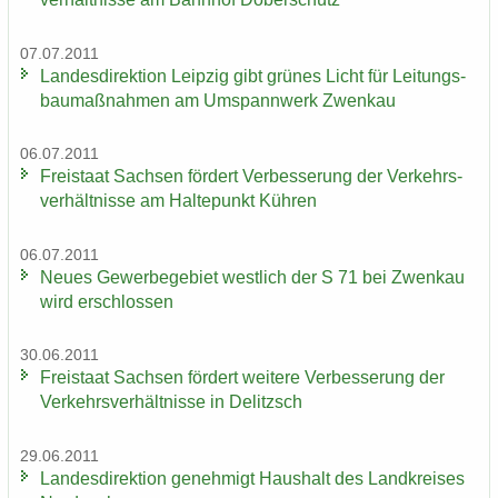
07.07.2011
Lan­des­di­rek­ti­on Leip­zig gibt grü­nes Licht für Lei­tungs­
bau­maß­nah­men am Um­spann­werk Zwenkau
06.07.2011
Frei­staat Sach­sen för­dert Ver­bes­se­rung der Ver­kehrs­
ver­hält­nis­se am Hal­te­punkt Küh­ren
06.07.2011
Neues Ge­wer­be­ge­biet west­lich der S 71 bei Zwenkau
wird er­schlos­sen
30.06.2011
Frei­staat Sach­sen för­dert wei­te­re Ver­bes­se­rung der
Ver­kehrs­ver­hält­nis­se in De­litzsch
29.06.2011
Lan­des­di­rek­ti­on ge­neh­migt Haus­halt des Land­krei­ses