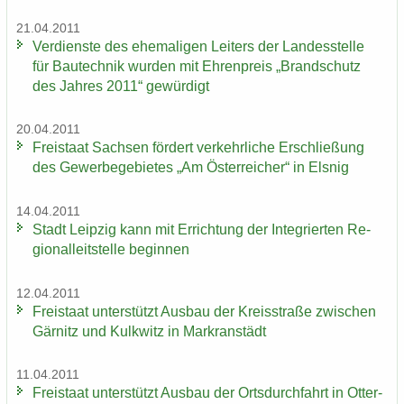
21.04.2011
Ver­diens­te des ehe­ma­li­gen Lei­ters der Lan­des­stel­le
für Bau­tech­nik wur­den mit Eh­ren­preis „Brand­schutz
des Jah­res 2011“ ge­wür­digt
20.04.2011
Frei­staat Sach­sen för­dert ver­kehr­li­che Er­schlie­ßung
des Ge­wer­be­ge­bie­tes „Am Ös­ter­rei­cher“ in Els­nig
14.04.2011
Stadt Leip­zig kann mit Er­rich­tung der In­te­grier­ten Re­
gio­nal­leit­stel­le be­gin­nen
12.04.2011
Frei­staat un­ter­stützt Aus­bau der Kreis­stra­ße zwi­schen
Gär­nitz und Kulk­witz in Markran­städt
11.04.2011
Frei­staat un­ter­stützt Aus­bau der Orts­durch­fahrt in Ot­ter­