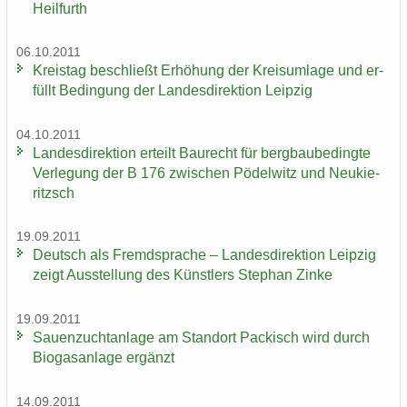
Heil­furth
06.10.2011
Kreis­tag be­schließt Er­hö­hung der Kreis­um­la­ge und er­
füllt Be­din­gung der Lan­des­di­rek­ti­on Leip­zig
04.10.2011
Lan­des­di­rek­ti­on er­teilt Bau­recht für berg­bau­be­ding­te
Ver­le­gung der B 176 zwi­schen Pö­del­witz und Neu­kie­
ritzsch
19.09.2011
Deutsch als Fremd­spra­che – Lan­des­di­rek­ti­on Leip­zig
zeigt Aus­stel­lung des Künst­lers Ste­phan Zinke
19.09.2011
Sauen­zucht­an­la­ge am Stand­ort Pa­ckisch wird durch
Bio­gas­an­la­ge er­gänzt
14.09.2011