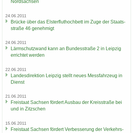
Nord­sach­sen
24.06.2011
Brü­cke über das Els­ter­flut­hoch­bett im Zuge der Staats­
stra­ße 46 ge­neh­migt
24.06.2011
Lärm­schutz­wand kann an Bun­des­stra­ße 2 in Leip­zig
er­rich­tet wer­den
22.06.2011
Lan­des­di­rek­ti­on Leip­zig stellt neues Mess­fahr­zeug in
Dienst
21.06.2011
Frei­staat Sach­sen för­dert Aus­bau der Kreis­stra­ße bei
und in Zitz­schen
15.06.2011
Frei­staat Sach­sen för­dert Ver­bes­se­rung der Ver­kehrs­