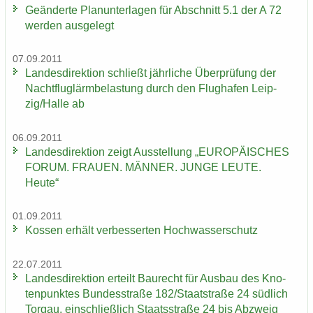
Ge­än­der­te Plan­un­ter­la­gen für Ab­schnitt 5.1 der A 72
wer­den aus­ge­legt
07.09.2011
Lan­des­di­rek­ti­on schließt jähr­li­che Über­prü­fung der
Nacht­flug­lärm­be­las­tung durch den Flug­ha­fen Leip­
zig/Halle ab
06.09.2011
Lan­des­di­rek­ti­on zeigt Aus­stel­lung „EU­RO­PÄI­SCHES
FORUM. FRAU­EN. MÄN­NER. JUNGE LEUTE.
Heute“
01.09.2011
Kos­sen er­hält ver­bes­ser­ten Hoch­was­ser­schutz
22.07.2011
Lan­des­di­rek­ti­on er­teilt Bau­recht für Aus­bau des Kno­
ten­punk­tes Bun­des­stra­ße 182/Staat­stra­ße 24 süd­lich
Tor­gau, ein­schließ­lich Staats­stra­ße 24 bis Ab­zweig