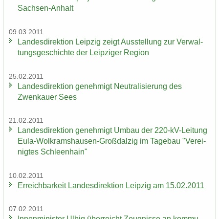
Sachsen-​Anhalt
09.03.2011
Lan­des­di­rek­ti­on Leip­zig zeigt Aus­stel­lung zur Ver­wal­
tungs­ge­schich­te der Leip­zi­ger Re­gi­on
25.02.2011
Lan­des­di­rek­ti­on ge­neh­migt Neu­tra­li­sie­rung des
Zwenkau­er Sees
21.02.2011
Lan­des­di­rek­ti­on ge­neh­migt Umbau der 220-​kV-Leitung
Eula-​Wolkramshausen-Großdalzig im Ta­ge­bau "Ver­ei­
nig­tes Schleen­hain"
10.02.2011
Er­reich­bar­keit Lan­des­di­rek­ti­on Leip­zig am 15.02.2011
07.02.2011
In­nen­mi­nis­ter Ulbig über­reicht Zeug­nis­se an kom­mu­