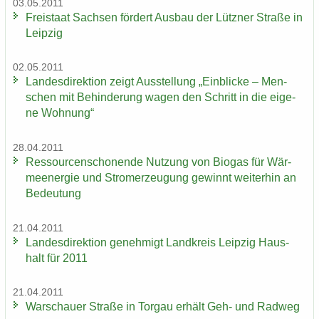
03.05.2011
Frei­staat Sach­sen för­dert Aus­bau der Lütz­ner Stra­ße in
Leip­zig
02.05.2011
Lan­des­di­rek­ti­on zeigt Aus­stel­lung „Ein­bli­cke – Men­
schen mit Be­hin­de­rung wagen den Schritt in die ei­ge­
ne Woh­nung“
28.04.2011
Res­sour­cen­scho­nen­de Nut­zung von Bio­gas für Wär­
me­en­er­gie und Strom­erzeu­gung ge­winnt wei­ter­hin an
Be­deu­tung
21.04.2011
Lan­des­di­rek­ti­on ge­neh­migt Land­kreis Leip­zig Haus­
halt für 2011
21.04.2011
War­schau­er Stra­ße in Tor­gau er­hält Geh- und Rad­weg