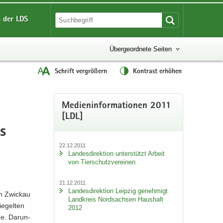
 der LDS
Übergeordnete Seiten
Schrift vergrößern
Kontrast erhöhen
Me­di­en­in­for­ma­tio­nen 2011
[LDL]
es
22.12.2011
Lan­des­di­rek­ti­on un­ter­stützt Ar­beit
von Tier­schutz­ver­ei­nen
21.12.2011
Lan­des­di­rek­ti­on Leip­zig ge­neh­migt
in Zwi­ckau
Land­kreis Nord­sach­sen Haus­halt
ie­gel­ten
2012
de. Dar­un­