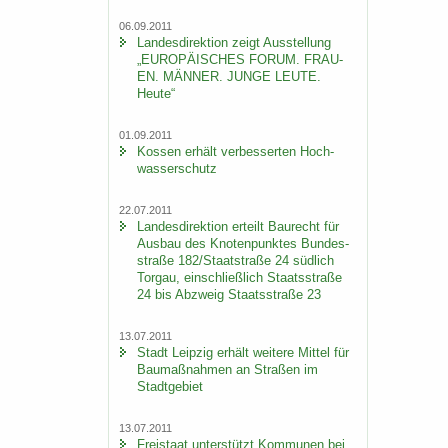
06.09.2011
Lan­des­di­rek­ti­on zeigt Aus­stel­lung
„EU­RO­PÄI­SCHES FORUM. FRAU­
EN. MÄN­NER. JUNGE LEUTE.
Heute“
01.09.2011
Kos­sen er­hält ver­bes­ser­ten Hoch­
was­ser­schutz
22.07.2011
Lan­des­di­rek­ti­on er­teilt Bau­recht für
Aus­bau des Kno­ten­punk­tes Bun­des­
stra­ße 182/Staat­stra­ße 24 süd­lich
Tor­gau, ein­schließ­lich Staats­stra­ße
24 bis Ab­zweig Staats­stra­ße 23
13.07.2011
Stadt Leip­zig er­hält wei­te­re Mit­tel für
Bau­maß­nah­men an Stra­ßen im
Stadt­ge­biet
13.07.2011
Frei­staat un­ter­stützt Kom­mu­nen bei