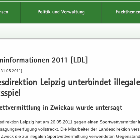
hsen
Politik und Verwaltung
Fachthemen
n­in­for­ma­tio­nen 2011 [LDL]
 31.05.2011]
­di­rek­ti­on Leip­zig un­ter­bin­det il­le­ga­l
s­spiel
ett­ver­mitt­lung in Zwi­ckau wurde un­ter­sagt
­di­rek­ti­on Leip­zig hat am 26.05.2011 gegen einen Sport­wett­ver­mitt­ler 
sa­gungs­ver­fü­gung voll­streckt. Die Mit­ar­bei­ter der Lan­des­di­rek­ti­on ver­s
Zweck die zur il­le­ga­len Sport­wett­ver­mitt­lung ver­wen­de­ten Ge­gen­stän­