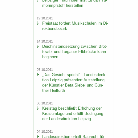
Leip­zi­ger Fraun­ho­fer In­sti­tut darf Tu­
mor­impf­stoff her­stel­len
19.10.2011
Frei­staat för­dert Mu­sik­schu­len im Di­
rek­ti­ons­be­zirk
14.10.2011
Deich­in­stand­set­zung zwi­schen Brot­
te­witz und Tor­gau­er Elb­brü­cke kann
be­gin­nen
07.10.2011
„Das Ge­sicht spricht“ - Lan­des­di­rek­
ti­on Leip­zig prä­sen­tiert Aus­stel­lung
der Künst­ler Beta Sie­bel und Gün­
ther Heil­furth
06.10.2011
Kreis­tag be­schließt Er­hö­hung der
Kreis­um­la­ge und er­füllt Be­din­gung
der Lan­des­di­rek­ti­on Leip­zig
04.10.2011
Lan­des­di­rek­ti­on er­teilt Bau­recht für