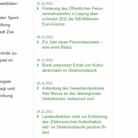
­wett­über­
21.12.2011
För­de­rung des Öf­fent­li­chen Per­so­
nen­nah­ver­kehrs in Leip­zig über­
 der Sport­
schrei­tet 2011 die 500-​Millionen-
Euro-Grenze
tt­lung
adt Zwi­
06.12.2011
Ein Jahr neuer Per­so­nal­aus­weis –
eine erste Bi­lanz
­hör­de zu­
spiel im
01.12.2011
Bund un­ter­stützt Er­halt von Kul­tur­
denk­ma­len im Di­rek­ti­ons­be­zirk
e­ga­le
25.11.2011
An­bin­dung des Ge­wer­be­stand­or­tes
­sagt und
Alte Messe an das über­re­gio­na­le
Wer­bung
Ver­kehrs­netz ver­bes­sert sich
24.11.2011
Lan­des­di­rek­ti­on zieht zur Ein­füh­rung
des „Elek­tro­ni­schen Auf­ent­halts­ti­
tels“ im Di­rek­ti­ons­be­zirk po­si­ti­ve Bi­
lanz