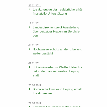
22.11.2011
Er­satz­neu­bau der Tes­la­b­rü­cke er­hält
fi­nan­zi­el­le Un­ter­stüt­zung
17.11.2011
Lan­des­di­rek­ti­on zeigt Aus­stel­lung
über Leip­zi­ger Frau­en im Be­rufs­le­
ben
04.11.2011
Hoch­was­ser­schutz an der Elbe wird
wei­ter ge­stärkt
02.11.2011
8. Ge­wäs­ser­fo­rum Weiße Els­ter fin­
det in der Lan­des­di­rek­ti­on Leip­zig
statt
26.10.2011
Bor­na­i­sche Brü­cke in Leip­zig er­hält
Er­satz­neu­bau
21.10.2011