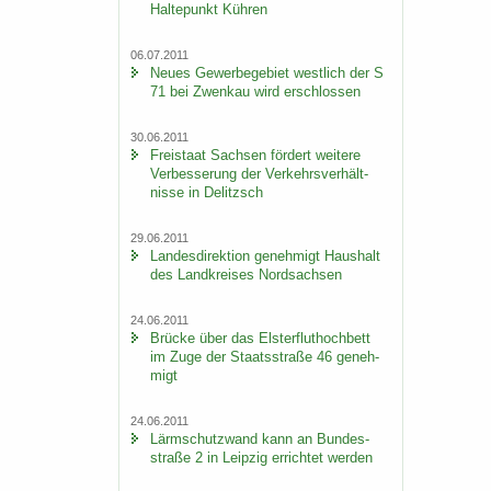
Hal­te­punkt Küh­ren
06.07.2011
Neues Ge­wer­be­ge­biet west­lich der S
71 bei Zwenkau wird er­schlos­sen
30.06.2011
Frei­staat Sach­sen för­dert wei­te­re
Ver­bes­se­rung der Ver­kehrs­ver­hält­
nis­se in De­litzsch
29.06.2011
Lan­des­di­rek­ti­on ge­neh­migt Haus­halt
des Land­krei­ses Nord­sach­sen
24.06.2011
Brü­cke über das Els­ter­flut­hoch­bett
im Zuge der Staats­stra­ße 46 ge­neh­
migt
24.06.2011
Lärm­schutz­wand kann an Bun­des­
stra­ße 2 in Leip­zig er­rich­tet wer­den