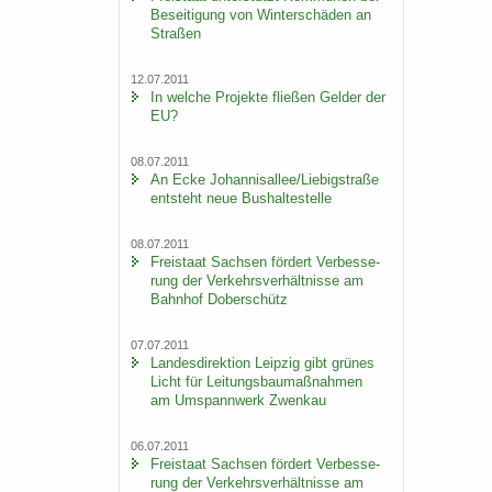
Be­sei­ti­gung von Win­ter­schä­den an
Stra­ßen
12.07.2011
In wel­che Pro­jek­te flie­ßen Gel­der der
EU?
08.07.2011
An Ecke Jo­han­ni­s­al­lee/Lie­big­stra­ße
ent­steht neue Bus­hal­te­stel­le
08.07.2011
Frei­staat Sach­sen för­dert Ver­bes­se­
rung der Ver­kehrs­ver­hält­nis­se am
Bahn­hof Do­ber­schütz
07.07.2011
Lan­des­di­rek­ti­on Leip­zig gibt grü­nes
Licht für Lei­tungs­bau­maß­nah­men
am Um­spann­werk Zwenkau
06.07.2011
Frei­staat Sach­sen för­dert Ver­bes­se­
rung der Ver­kehrs­ver­hält­nis­se am