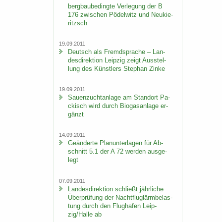
berg­bau­be­ding­te Ver­le­gung der B
176 zwi­schen Pö­del­witz und Neu­kie­
ritzsch
19.09.2011
Deutsch als Fremd­spra­che – Lan­
des­di­rek­ti­on Leip­zig zeigt Aus­stel­
lung des Künst­lers Ste­phan Zinke
19.09.2011
Sauen­zucht­an­la­ge am Stand­ort Pa­
ckisch wird durch Bio­gas­an­la­ge er­
gänzt
14.09.2011
Ge­än­der­te Plan­un­ter­la­gen für Ab­
schnitt 5.1 der A 72 wer­den aus­ge­
legt
07.09.2011
Lan­des­di­rek­ti­on schließt jähr­li­che
Über­prü­fung der Nacht­flug­lärm­be­las­
tung durch den Flug­ha­fen Leip­
zig/Halle ab