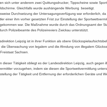
den sich unter an­de­rem zwei Quit­tungs­dru­cker, Tipp­schei­ne sowie Sport
ild­schir­me. Gleich­falls wurde aus­hän­gen­de Wer­bung be­sei­tigt.
wei­se Durch­set­zung der Un­ter­sa­gungs­ver­fü­gung war er­for­der­lich, da
t­ler einer ihm vor­her ge­setz­ten Frist zur Ein­stel­lung der Sport­wett­ver­mi
­ge­kom­men war. Die Maß­nah­me wurde durch das Ord­nungs­amt der St
ch Po­li­zei­be­am­te des Po­li­zei­re­viers Zwi­ckau un­ter­stützt.
di­rek­ti­on Leip­zig ist in ihrer Funk­ti­on als obere Glücks­spiel­auf­sichts­be
r die Über­wa­chung von le­ga­lem und die Ahn­dung von il­le­ga­lem Glücks­
 Frei­staat Sach­sen.
die­ser Tä­tig­keit ob­liegt es der Lan­des­di­rek­ti­on Leip­zig, auch gegen il­l
ver­mitt­ler vor­zu­ge­hen, indem sie die­sen die Sport­wett­ver­mitt­lung un­ter
­stel­lung der Tä­tig­keit und Ent­fer­nung der er­for­der­li­chen Ge­rä­te und 
.