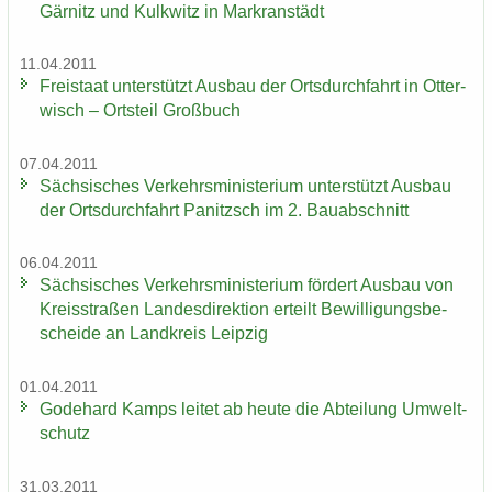
Gär­nitz und Kulk­witz in Markran­städt
11.04.2011
Frei­staat un­ter­stützt Aus­bau der Orts­durch­fahrt in Ot­ter­
wisch – Orts­teil Groß­buch
07.04.2011
Säch­si­sches Ver­kehrs­mi­nis­te­ri­um un­ter­stützt Aus­bau
der Orts­durch­fahrt Pa­nitzsch im 2. Bau­ab­schnitt
06.04.2011
Säch­si­sches Ver­kehrs­mi­nis­te­ri­um för­dert Aus­bau von
Kreis­stra­ßen Lan­des­di­rek­ti­on er­teilt Be­wil­li­gungs­be­
schei­de an Land­kreis Leip­zig
01.04.2011
Go­de­hard Kamps lei­tet ab heute die Ab­tei­lung Um­welt­
schutz
31.03.2011