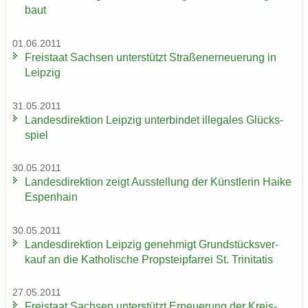
baut
01.06.2011
Frei­staat Sach­sen un­ter­stützt Stra­ßen­er­neue­rung in
Leip­zig
31.05.2011
Lan­des­di­rek­ti­on Leip­zig un­ter­bin­det il­le­ga­les Glücks­
spiel
30.05.2011
Lan­des­di­rek­ti­on zeigt Aus­stel­lung der Künst­le­rin Haike
Es­pen­hain
30.05.2011
Lan­des­di­rek­ti­on Leip­zig ge­neh­migt Grund­stücks­ver­
kauf an die Ka­tho­li­sche Propstei­pfar­rei St. Tri­ni­ta­tis
27.05.2011
Frei­staat Sach­sen un­ter­stützt Er­neue­rung der Kreis­