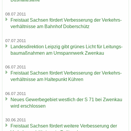
08.07.2011
Frei­staat Sach­sen för­dert Ver­bes­se­rung der Ver­kehrs­
ver­hält­nis­se am Bahn­hof Do­ber­schütz
07.07.2011
Lan­des­di­rek­ti­on Leip­zig gibt grü­nes Licht für Lei­tungs­
bau­maß­nah­men am Um­spann­werk Zwenkau
06.07.2011
Frei­staat Sach­sen för­dert Ver­bes­se­rung der Ver­kehrs­
ver­hält­nis­se am Hal­te­punkt Küh­ren
06.07.2011
Neues Ge­wer­be­ge­biet west­lich der S 71 bei Zwenkau
wird er­schlos­sen
30.06.2011
Frei­staat Sach­sen för­dert wei­te­re Ver­bes­se­rung der