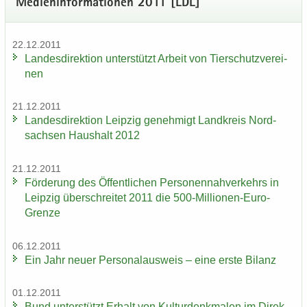
Me­di­en­in­for­ma­tio­nen 2011 [LDL]
22.12.2011
Lan­des­di­rek­ti­on un­ter­stützt Ar­beit von Tier­schutz­ver­ei­
nen
21.12.2011
Lan­des­di­rek­ti­on Leip­zig ge­neh­migt Land­kreis Nord­
sach­sen Haus­halt 2012
21.12.2011
För­de­rung des Öf­fent­li­chen Per­so­nen­nah­ver­kehrs in
Leip­zig über­schrei­tet 2011 die 500-​Millionen-Euro-
Grenze
06.12.2011
Ein Jahr neuer Per­so­nal­aus­weis – eine erste Bi­lanz
01.12.2011
Bund un­ter­stützt Er­halt von Kul­tur­denk­ma­len im Di­rek­