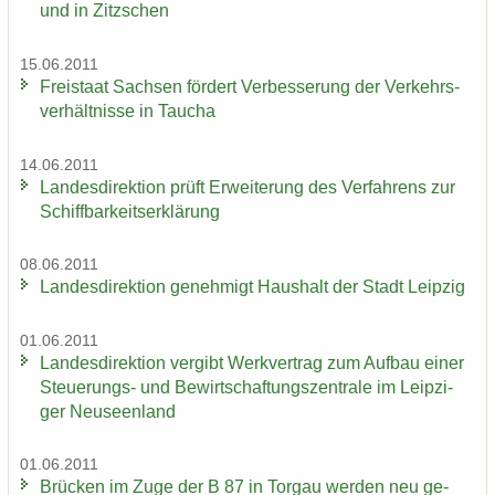
und in Zitz­schen
15.06.2011
Frei­staat Sach­sen för­dert Ver­bes­se­rung der Ver­kehrs­
ver­hält­nis­se in Tau­cha
14.06.2011
Lan­des­di­rek­ti­on prüft Er­wei­te­rung des Ver­fah­rens zur
Schiff­bar­keits­er­klä­rung
08.06.2011
Lan­des­di­rek­ti­on ge­neh­migt Haus­halt der Stadt Leip­zig
01.06.2011
Lan­des­di­rek­ti­on ver­gibt Werk­ver­trag zum Auf­bau einer
Steuerungs-​ und Be­wirt­schaf­tungs­zen­tra­le im Leip­zi­
ger Neu­seen­land
01.06.2011
Brü­cken im Zuge der B 87 in Tor­gau wer­den neu ge­