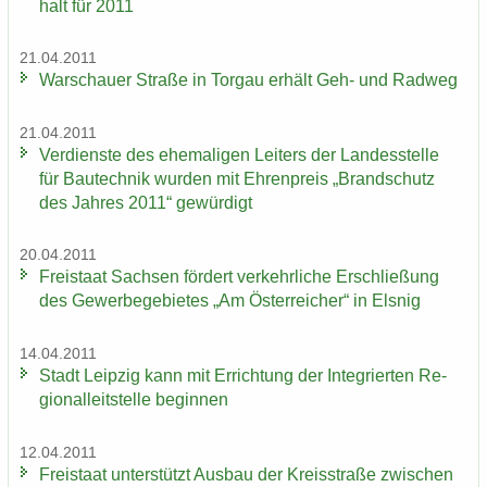
halt für 2011
21.04.2011
War­schau­er Stra­ße in Tor­gau er­hält Geh- und Rad­weg
21.04.2011
Ver­diens­te des ehe­ma­li­gen Lei­ters der Lan­des­stel­le
für Bau­tech­nik wur­den mit Eh­ren­preis „Brand­schutz
des Jah­res 2011“ ge­wür­digt
20.04.2011
Frei­staat Sach­sen för­dert ver­kehr­li­che Er­schlie­ßung
des Ge­wer­be­ge­bie­tes „Am Ös­ter­rei­cher“ in Els­nig
14.04.2011
Stadt Leip­zig kann mit Er­rich­tung der In­te­grier­ten Re­
gio­nal­leit­stel­le be­gin­nen
12.04.2011
Frei­staat un­ter­stützt Aus­bau der Kreis­stra­ße zwi­schen