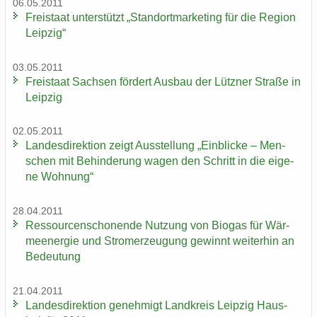
06.05.2011
Frei­staat un­ter­stützt „Stand­ort­mar­ke­ting für die Re­gi­on
Leip­zig“
03.05.2011
Frei­staat Sach­sen för­dert Aus­bau der Lütz­ner Stra­ße in
Leip­zig
02.05.2011
Lan­des­di­rek­ti­on zeigt Aus­stel­lung „Ein­bli­cke – Men­
schen mit Be­hin­de­rung wagen den Schritt in die ei­ge­
ne Woh­nung“
28.04.2011
Res­sour­cen­scho­nen­de Nut­zung von Bio­gas für Wär­
me­en­er­gie und Strom­erzeu­gung ge­winnt wei­ter­hin an
Be­deu­tung
21.04.2011
Lan­des­di­rek­ti­on ge­neh­migt Land­kreis Leip­zig Haus­