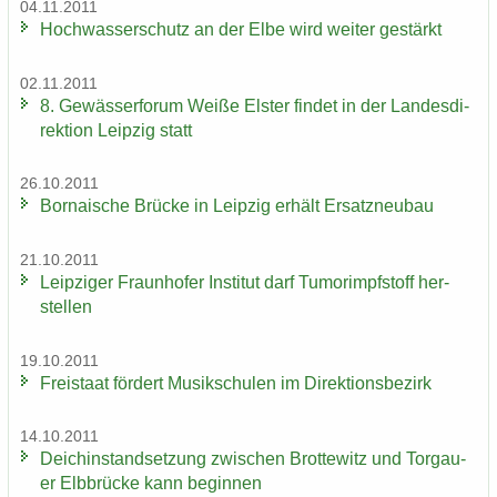
04.11.2011
Hoch­was­ser­schutz an der Elbe wird wei­ter ge­stärkt
02.11.2011
8. Ge­wäs­ser­fo­rum Weiße Els­ter fin­det in der Lan­des­di­
rek­ti­on Leip­zig statt
26.10.2011
Bor­na­i­sche Brü­cke in Leip­zig er­hält Er­satz­neu­bau
21.10.2011
Leip­zi­ger Fraun­ho­fer In­sti­tut darf Tu­mor­impf­stoff her­
stel­len
19.10.2011
Frei­staat för­dert Mu­sik­schu­len im Di­rek­ti­ons­be­zirk
14.10.2011
Deich­in­stand­set­zung zwi­schen Brot­te­witz und Tor­gau­
er Elb­brü­cke kann be­gin­nen