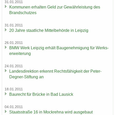
31.01.2011
Kom­mu­nen er­hal­ten Geld zur Ge­währ­leis­tung des
Brand­schut­zes
31.01.2011
20 Jahre staat­li­che Mit­tel­be­hör­de in Leip­zig
26.01.2011
BMW Werk Leip­zig er­hält Bau­ge­neh­mi­gung für Werks­
er­wei­te­rung
24.01.2011
Lan­des­di­rek­ti­on er­kennt Rechts­fä­hig­keit der Peter-​
Degner-Stiftung an
18.01.2011
Bau­recht für Brü­cke in Bad Lau­sick
04.01.2011
Staats­stra­ße 16 in Mock­reh­na wird aus­ge­baut