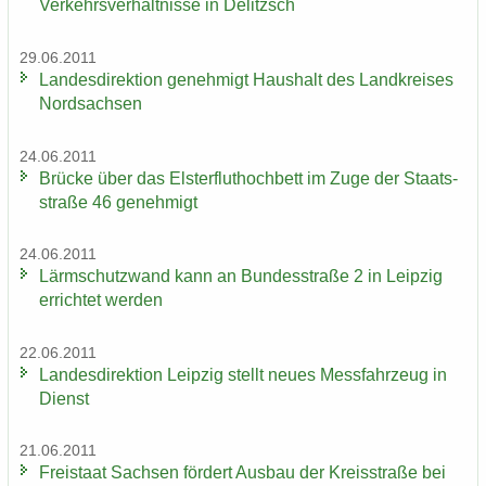
Ver­kehrs­ver­hält­nis­se in De­litzsch
29.06.2011
Lan­des­di­rek­ti­on ge­neh­migt Haus­halt des Land­krei­ses
Nord­sach­sen
24.06.2011
Brü­cke über das Els­ter­flut­hoch­bett im Zuge der Staats­
stra­ße 46 ge­neh­migt
24.06.2011
Lärm­schutz­wand kann an Bun­des­stra­ße 2 in Leip­zig
er­rich­tet wer­den
22.06.2011
Lan­des­di­rek­ti­on Leip­zig stellt neues Mess­fahr­zeug in
Dienst
21.06.2011
Frei­staat Sach­sen för­dert Aus­bau der Kreis­stra­ße bei