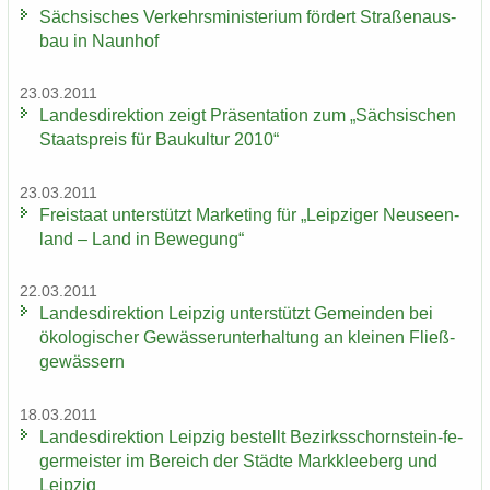
Säch­si­sches Ver­kehrs­mi­nis­te­ri­um för­dert Stra­ßen­aus­
bau in Naun­hof
23.03.2011
Lan­des­di­rek­ti­on zeigt Prä­sen­ta­ti­on zum „Säch­si­schen
Staats­preis für Bau­kul­tur 2010“
23.03.2011
Frei­staat un­ter­stützt Mar­ke­ting für „Leip­zi­ger Neu­seen­
land – Land in Be­we­gung“
22.03.2011
Lan­des­di­rek­ti­on Leip­zig un­ter­stützt Ge­mein­den bei
öko­lo­gi­scher Ge­wäs­ser­un­ter­hal­tung an klei­nen Fließ­
ge­wäs­sern
18.03.2011
Lan­des­di­rek­ti­on Leip­zig be­stellt Bezirksschornstein-​ fe­
ger­meis­ter im Be­reich der Städ­te Mark­klee­berg und
Leip­zig