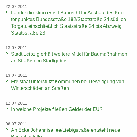
22.07.2011
Lan­des­di­rek­ti­on er­teilt Bau­recht für Aus­bau des Kno­
ten­punk­tes Bun­des­stra­ße 182/Staat­stra­ße 24 süd­lich
Tor­gau, ein­schließ­lich Staats­stra­ße 24 bis Ab­zweig
Staats­stra­ße 23
13.07.2011
Stadt Leip­zig er­hält wei­te­re Mit­tel für Bau­maß­nah­men
an Stra­ßen im Stadt­ge­biet
13.07.2011
Frei­staat un­ter­stützt Kom­mu­nen bei Be­sei­ti­gung von
Win­ter­schä­den an Stra­ßen
12.07.2011
In wel­che Pro­jek­te flie­ßen Gel­der der EU?
08.07.2011
An Ecke Jo­han­ni­s­al­lee/Lie­big­stra­ße ent­steht neue
Bus­hal­te­stel­le