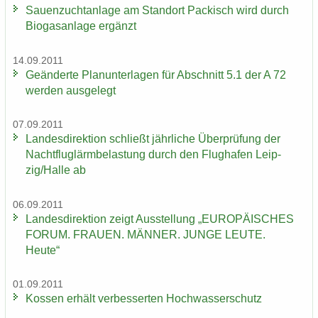
Sauen­zucht­an­la­ge am Stand­ort Pa­ckisch wird durch
Bio­gas­an­la­ge er­gänzt
14.09.2011
Ge­än­der­te Plan­un­ter­la­gen für Ab­schnitt 5.1 der A 72
wer­den aus­ge­legt
07.09.2011
Lan­des­di­rek­ti­on schließt jähr­li­che Über­prü­fung der
Nacht­flug­lärm­be­las­tung durch den Flug­ha­fen Leip­
zig/Halle ab
06.09.2011
Lan­des­di­rek­ti­on zeigt Aus­stel­lung „EU­RO­PÄI­SCHES
FORUM. FRAU­EN. MÄN­NER. JUNGE LEUTE.
Heute“
01.09.2011
Kos­sen er­hält ver­bes­ser­ten Hoch­was­ser­schutz