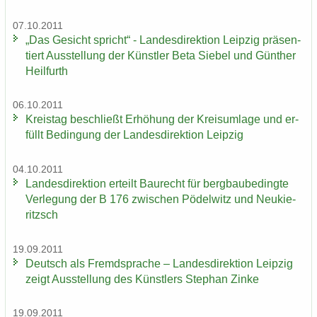
07.10.2011
„Das Ge­sicht spricht“ - Lan­des­di­rek­ti­on Leip­zig prä­sen­
tiert Aus­stel­lung der Künst­ler Beta Sie­bel und Gün­ther
Heil­furth
06.10.2011
Kreis­tag be­schließt Er­hö­hung der Kreis­um­la­ge und er­
füllt Be­din­gung der Lan­des­di­rek­ti­on Leip­zig
04.10.2011
Lan­des­di­rek­ti­on er­teilt Bau­recht für berg­bau­be­ding­te
Ver­le­gung der B 176 zwi­schen Pö­del­witz und Neu­kie­
ritzsch
19.09.2011
Deutsch als Fremd­spra­che – Lan­des­di­rek­ti­on Leip­zig
zeigt Aus­stel­lung des Künst­lers Ste­phan Zinke
19.09.2011