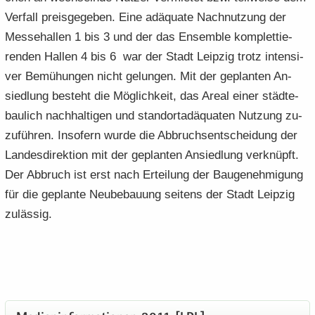
Ver­fall preis­ge­ge­ben. Eine ad­äqua­te Nach­nut­zung der
Mes­se­hal­len 1 bis 3 und der das En­sem­ble kom­plet­tie­
ren­den Hal­len 4 bis 6 war der Stadt Leip­zig trotz in­ten­si­
ver Be­mü­hun­gen nicht ge­lun­gen. Mit der ge­plan­ten An­
sied­lung be­steht die Mög­lich­keit, das Areal einer städ­te­
bau­lich nach­hal­ti­gen und stand­ortad­äqua­ten Nut­zung zu­
zu­füh­ren. In­so­fern wurde die Ab­bruch­s­ent­schei­dung der
Lan­des­di­rek­ti­on mit der ge­plan­ten An­sied­lung ver­knüpft.
Der Ab­bruch ist erst nach Er­tei­lung der Bau­ge­neh­mi­gung
für die ge­plan­te Neu­be­bau­ung sei­tens der Stadt Leip­zig
zu­läs­sig.