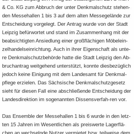
& Co. KG zum Ab­bruch der unter Denk­mal­schutz ste­hen­
den Mes­se­hal­len 1 bis 3 auf dem alten Mes­se­ge­län­de zur
Ent­schei­dung vor­ge­legt. Der An­trag wurde von der Stadt
Leip­zig be­für­wor­tet und stand im Zu­sam­men­hang mit der
be­ab­sich­tig­ten An­sied­lung einer groß­flä­chi­gen Mö­bel­ein­
zel­han­dels­ein­rich­tung. Auch in ihrer Ei­gen­schaft als un­te­
re Denk­mal­schutz­be­hör­de hatte die Stadt Leip­zig den Ab­
bruch­an­trag weit­ge­hend un­ter­stützt, konn­te dies­be­züg­lich
je­doch keine Ei­ni­gung mit dem Lan­des­amt für Denk­mal­
pfle­ge er­zie­len. Das Säch­si­sche Denk­mal­schutz­ge­setz
sieht für die­sen Fall eine ab­schlie­ßen­de Ent­schei­dung der
Lan­des­di­rek­ti­on im so­ge­nann­ten Dissensverfah-​ren vor.
Das En­sem­ble der Mes­se­hal­len 1 bis 6 wurde in den letz­
ten 15 Jah­ren im We­sent­li­chen als preis­wer­te La­ger­flä­
chen an wech­seln­de Nut­zer ver­mie­tet bzw. teil­wei­se dem