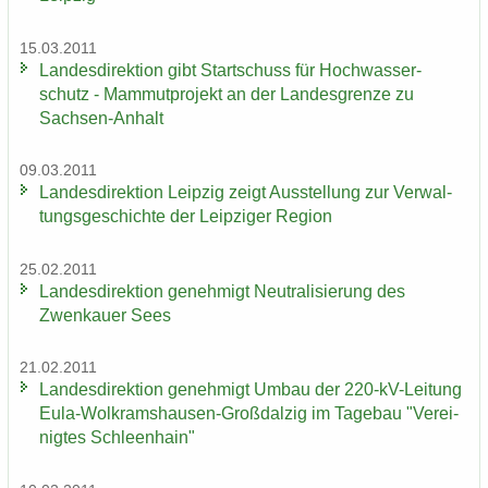
15.03.2011
Lan­des­di­rek­ti­on gibt Start­schuss für Hoch­was­ser­
schutz - Mam­mut­pro­jekt an der Lan­des­gren­ze zu
Sachsen-​Anhalt
09.03.2011
Lan­des­di­rek­ti­on Leip­zig zeigt Aus­stel­lung zur Ver­wal­
tungs­ge­schich­te der Leip­zi­ger Re­gi­on
25.02.2011
Lan­des­di­rek­ti­on ge­neh­migt Neu­tra­li­sie­rung des
Zwenkau­er Sees
21.02.2011
Lan­des­di­rek­ti­on ge­neh­migt Umbau der 220-​kV-Leitung
Eula-​Wolkramshausen-Großdalzig im Ta­ge­bau "Ver­ei­
nig­tes Schleen­hain"