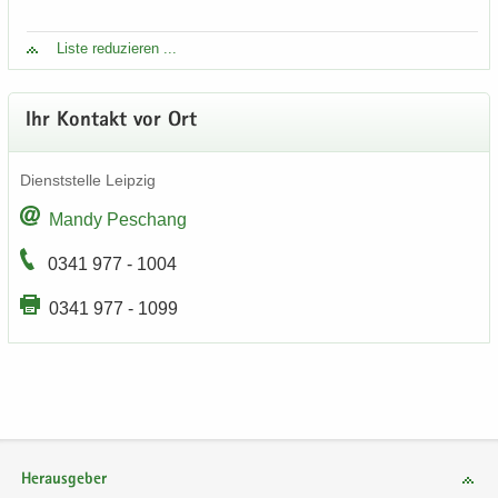
Liste re­du­zie­ren ...
Ihr Kon­takt vor Ort
Dienst­stel­le Leip­zig
Mandy Peschang
0341 977 - 1004
0341 977 - 1099
Herausgeber