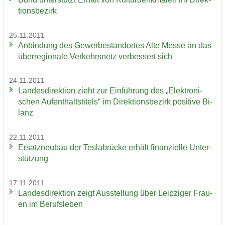
ti­ons­be­zirk
25.11.2011
An­bin­dung des Ge­wer­be­stand­or­tes Alte Messe an das
über­re­gio­na­le Ver­kehrs­netz ver­bes­sert sich
24.11.2011
Lan­des­di­rek­ti­on zieht zur Ein­füh­rung des „Elek­tro­ni­
schen Auf­ent­halts­ti­tels“ im Di­rek­ti­ons­be­zirk po­si­ti­ve Bi­
lanz
22.11.2011
Er­satz­neu­bau der Tes­la­b­rü­cke er­hält fi­nan­zi­el­le Un­ter­
stüt­zung
17.11.2011
Lan­des­di­rek­ti­on zeigt Aus­stel­lung über Leip­zi­ger Frau­
en im Be­rufs­le­ben