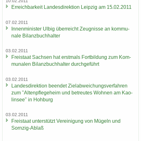
10.02.2011
Er­reich­bar­keit Lan­des­di­rek­ti­on Leip­zig am 15.02.2011
07.02.2011
In­nen­mi­nis­ter Ulbig über­reicht Zeug­nis­se an kom­mu­
na­le Bi­lanz­buch­hal­ter
03.02.2011
Frei­staat Sach­sen hat erst­mals Fort­bil­dung zum Kom­
mu­na­len Bi­lanz­buch­hal­ter durch­ge­führt
03.02.2011
Lan­des­di­rek­ti­on be­en­det Ziel­ab­wei­chungs­ver­fah­ren
zum "Al­ten­pfle­ge­heim und be­treu­tes Woh­nen am Kao­
lin­see" in Hoh­burg
03.02.2011
Frei­staat un­ter­stützt Ver­ei­ni­gung von Mü­geln und
Sornzig-​Ablaß