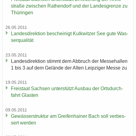
stra­ße zwi­schen Ra­then­dorf und der Lan­des­gren­ze zu
Thü­rin­gen
26.05.2011
Lan­des­di­rek­ti­on be­schei­nigt Kulk­wit­zer See gute Was­
ser­qua­li­tät
23.05.2011
Lan­des­di­rek­ti­on stimmt dem Ab­bruch der Mes­se­hal­len
1 bis 3 auf dem Ge­län­de der Alten Leip­zi­ger Messe zu
19.05.2011
Frei­staat Sach­sen un­ter­stützt Aus­bau der Orts­durch­
fahrt Glas­ten
09.05.2011
Ge­wäs­ser­struk­tur am Grei­fen­hai­ner Bach soll ver­bes­
sert wer­den