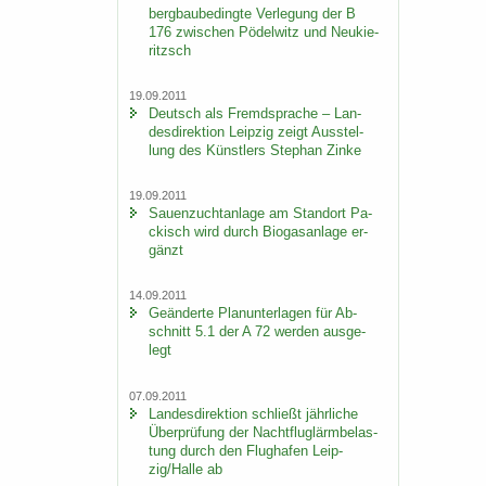
berg­bau­be­ding­te Ver­le­gung der B
176 zwi­schen Pö­del­witz und Neu­kie­
ritzsch
19.09.2011
Deutsch als Fremd­spra­che – Lan­
des­di­rek­ti­on Leip­zig zeigt Aus­stel­
lung des Künst­lers Ste­phan Zinke
19.09.2011
Sauen­zucht­an­la­ge am Stand­ort Pa­
ckisch wird durch Bio­gas­an­la­ge er­
gänzt
14.09.2011
Ge­än­der­te Plan­un­ter­la­gen für Ab­
schnitt 5.1 der A 72 wer­den aus­ge­
legt
07.09.2011
Lan­des­di­rek­ti­on schließt jähr­li­che
Über­prü­fung der Nacht­flug­lärm­be­las­
tung durch den Flug­ha­fen Leip­
zig/Halle ab