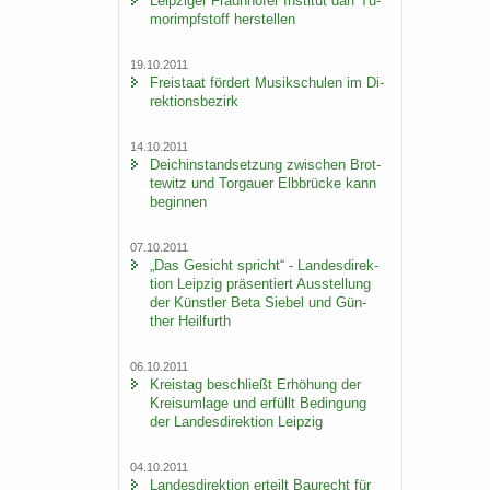
Leip­zi­ger Fraun­ho­fer In­sti­tut darf Tu­
mor­impf­stoff her­stel­len
19.10.2011
Frei­staat för­dert Mu­sik­schu­len im Di­
rek­ti­ons­be­zirk
14.10.2011
Deich­in­stand­set­zung zwi­schen Brot­
te­witz und Tor­gau­er Elb­brü­cke kann
be­gin­nen
07.10.2011
„Das Ge­sicht spricht“ - Lan­des­di­rek­
ti­on Leip­zig prä­sen­tiert Aus­stel­lung
der Künst­ler Beta Sie­bel und Gün­
ther Heil­furth
06.10.2011
Kreis­tag be­schließt Er­hö­hung der
Kreis­um­la­ge und er­füllt Be­din­gung
der Lan­des­di­rek­ti­on Leip­zig
04.10.2011
Lan­des­di­rek­ti­on er­teilt Bau­recht für