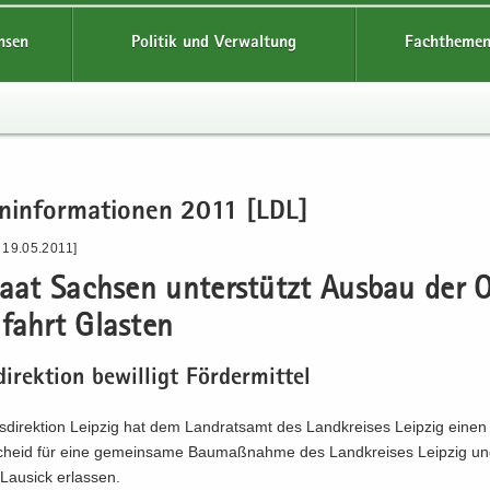
hsen
Politik und Verwaltung
Fachthemen
n­in­for­ma­tio­nen 2011 [LDL]
 19.05.2011]
taat Sach­sen un­ter­stützt Aus­bau der 
­fahrt Glas­ten
i­rek­ti­on be­wil­ligt För­der­mit­tel
­di­rek­ti­on Leip­zig hat dem Land­rats­amt des Land­krei­ses Leip­zig eine
cheid für eine ge­mein­sa­me Bau­maß­nah­me des Land­krei­ses Leip­zig u
au­sick er­las­sen.