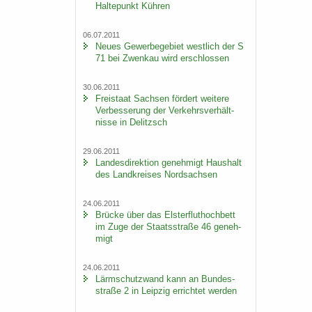
Hal­te­punkt Küh­ren
06.07.2011
Neues Ge­wer­be­ge­biet west­lich der S
71 bei Zwenkau wird er­schlos­sen
30.06.2011
Frei­staat Sach­sen för­dert wei­te­re
Ver­bes­se­rung der Ver­kehrs­ver­hält­
nis­se in De­litzsch
29.06.2011
Lan­des­di­rek­ti­on ge­neh­migt Haus­halt
des Land­krei­ses Nord­sach­sen
24.06.2011
Brü­cke über das Els­ter­flut­hoch­bett
im Zuge der Staats­stra­ße 46 ge­neh­
migt
24.06.2011
Lärm­schutz­wand kann an Bun­des­
stra­ße 2 in Leip­zig er­rich­tet wer­den