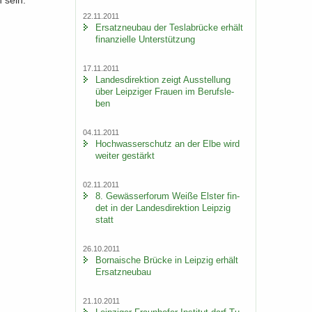
n sein.
22.11.2011
Er­satz­neu­bau der Tes­la­b­rü­cke er­hält
fi­nan­zi­el­le Un­ter­stüt­zung
17.11.2011
Lan­des­di­rek­ti­on zeigt Aus­stel­lung
über Leip­zi­ger Frau­en im Be­rufs­le­
ben
04.11.2011
Hoch­was­ser­schutz an der Elbe wird
wei­ter ge­stärkt
02.11.2011
8. Ge­wäs­ser­fo­rum Weiße Els­ter fin­
det in der Lan­des­di­rek­ti­on Leip­zig
statt
26.10.2011
Bor­na­i­sche Brü­cke in Leip­zig er­hält
Er­satz­neu­bau
21.10.2011