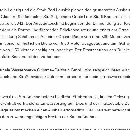
reis Leip­zig und die Stadt Bad Lau­sick pla­nen den grund­haf­ten Aus­bau
t Glas­ten (Schön­ba­cher Stra­ße), einem Orts­teil der Stadt Bad Lau­sick,
tra­ße K 8341. Der Aus­bau­ab­schnitt be­ginnt an der Ein­mün­dung zur Krei
 dem die Par­the über­füh­ren­den Brü­cken­bau­werk und endet am Orts­a
n Rich­tung Schön­bach. Auf einer Ge­samt­län­ge von rund 530 Me­tern wir
mit einer ein­heit­li­chen Brei­te von 5,50 Meter aus­ge­baut und ein Geh­
te von 1,50 Meter ein­sei­tig neu an­ge­legt. Der Er­satz­neu­bau des Brü­ck
n­falls Be­stand­teil des Vor­ha­bens.
­na­le Was­ser­wer­ke Grim­ma–Geit­hain GmbH wird zeit­gleich ihren Misc
 auch das Stra­ßen­was­ser auf­nimmt, er­neu­ern und eine Trink­was­ser­lei­t
weist die Stra­ße eine un­ter­schied­li­che Stra­ßen­brei­te, kei­nen Geh­we
­cken­haft vor­han­de­ne Ent­wäs­se­rung auf. Dies und der in­ak­zep­ta­ble Z
­la­ge selbst ma­chen einen Aus­bau er­for­der­lich. Der Frei­staat be­tei­ligt 
n den zu­wen­dungs­fä­hi­gen Kos­ten der Bau­maß­nah­me.