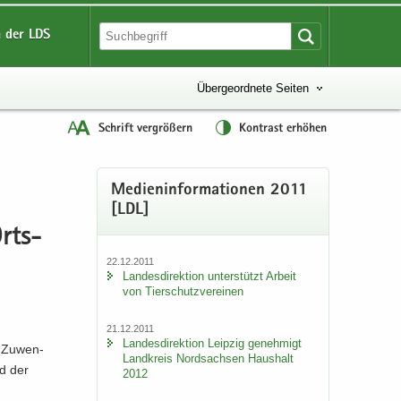
 der LDS
Übergeordnete Seiten
Schrift vergrößern
Kontrast erhöhen
Me­di­en­in­for­ma­tio­nen 2011
[LDL]
Orts­
22.12.2011
Lan­des­di­rek­ti­on un­ter­stützt Ar­beit
von Tier­schutz­ver­ei­nen
21.12.2011
Lan­des­di­rek­ti­on Leip­zig ge­neh­migt
n Zu­wen­
Land­kreis Nord­sach­sen Haus­halt
nd der
2012