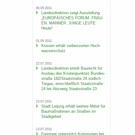
06.09.2011
Lan­des­di­rek­ti­on zeigt Aus­stel­lung
„EU­RO­PÄI­SCHES FORUM. FRAU­
EN. MÄN­NER. JUNGE LEUTE.
Heute“
01.09.2011
Kos­sen er­hält ver­bes­ser­ten Hoch­
was­ser­schutz
22.07.2011
Lan­des­di­rek­ti­on er­teilt Bau­recht für
Aus­bau des Kno­ten­punk­tes Bun­des­
stra­ße 182/Staat­stra­ße 24 süd­lich
Tor­gau, ein­schließ­lich Staats­stra­ße
24 bis Ab­zweig Staats­stra­ße 23
13.07.2011
Stadt Leip­zig er­hält wei­te­re Mit­tel für
Bau­maß­nah­men an Stra­ßen im
Stadt­ge­biet
13.07.2011
Frei­staat un­ter­stützt Kom­mu­nen bei