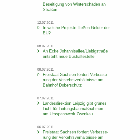
Be­sei­ti­gung von Win­ter­schä­den an
Stra­ßen
12.07.2011
In wel­che Pro­jek­te flie­ßen Gel­der der
EU?
08.07.2011
An Ecke Jo­han­ni­s­al­lee/Lie­big­stra­ße
ent­steht neue Bus­hal­te­stel­le
08.07.2011
Frei­staat Sach­sen för­dert Ver­bes­se­
rung der Ver­kehrs­ver­hält­nis­se am
Bahn­hof Do­ber­schütz
07.07.2011
Lan­des­di­rek­ti­on Leip­zig gibt grü­nes
Licht für Lei­tungs­bau­maß­nah­men
am Um­spann­werk Zwenkau
06.07.2011
Frei­staat Sach­sen för­dert Ver­bes­se­
rung der Ver­kehrs­ver­hält­nis­se am