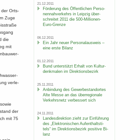
21.12.2011
För­de­rung des Öf­fent­li­chen Per­so­
 der Orts­
nen­nah­ver­kehrs in Leip­zig über­
 im Zuge
schrei­tet 2011 die 500-​Millionen-
Euro-Grenze
s­stra­ße
us­gang
06.12.2011
d die
Ein Jahr neuer Per­so­nal­aus­weis –
weg mit
eine erste Bi­lanz
en­bau­wer­
01.12.2011
Bund un­ter­stützt Er­halt von Kul­tur­
denk­ma­len im Di­rek­ti­ons­be­zirk
h­was­ser­
ung ver­le­
25.11.2011
An­bin­dung des Ge­wer­be­stand­or­tes
Alte Messe an das über­re­gio­na­le
Ver­kehrs­netz ver­bes­sert sich
g sowie
u­stand der
24.11.2011
Lan­des­di­rek­ti­on zieht zur Ein­füh­rung
sich mit 75
des „Elek­tro­ni­schen Auf­ent­halts­ti­
tels“ im Di­rek­ti­ons­be­zirk po­si­ti­ve Bi­
lanz