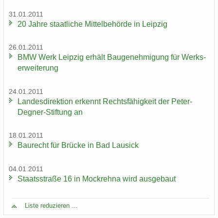
31.01.2011
20 Jahre staat­li­che Mit­tel­be­hör­de in Leip­zig
26.01.2011
BMW Werk Leip­zig er­hält Bau­ge­neh­mi­gung für Werks­
er­wei­te­rung
24.01.2011
Lan­des­di­rek­ti­on er­kennt Rechts­fä­hig­keit der Peter-​
Degner-Stiftung an
18.01.2011
Bau­recht für Brü­cke in Bad Lau­sick
04.01.2011
Staats­stra­ße 16 in Mock­reh­na wird aus­ge­baut
Liste re­du­zie­ren ...