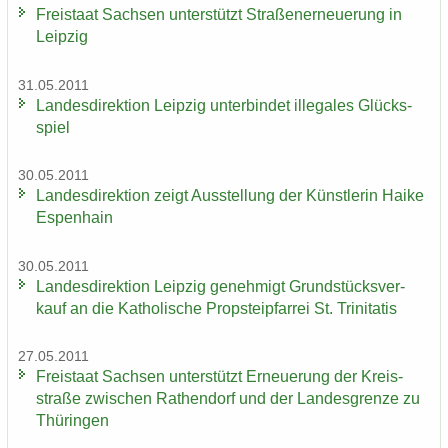
Frei­staat Sach­sen un­ter­stützt Stra­ßen­er­neue­rung in
Leip­zig
31.05.2011
Lan­des­di­rek­ti­on Leip­zig un­ter­bin­det il­le­ga­les Glücks­
spiel
30.05.2011
Lan­des­di­rek­ti­on zeigt Aus­stel­lung der Künst­le­rin Haike
Es­pen­hain
30.05.2011
Lan­des­di­rek­ti­on Leip­zig ge­neh­migt Grund­stücks­ver­
kauf an die Ka­tho­li­sche Propstei­pfar­rei St. Tri­ni­ta­tis
27.05.2011
Frei­staat Sach­sen un­ter­stützt Er­neue­rung der Kreis­
stra­ße zwi­schen Ra­then­dorf und der Lan­des­gren­ze zu
Thü­rin­gen