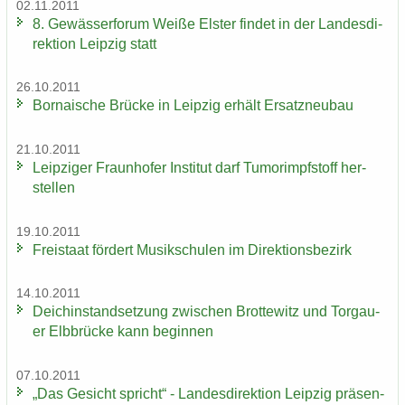
02.11.2011
8. Ge­wäs­ser­fo­rum Weiße Els­ter fin­det in der Lan­des­di­
rek­ti­on Leip­zig statt
26.10.2011
Bor­na­i­sche Brü­cke in Leip­zig er­hält Er­satz­neu­bau
21.10.2011
Leip­zi­ger Fraun­ho­fer In­sti­tut darf Tu­mor­impf­stoff her­
stel­len
19.10.2011
Frei­staat för­dert Mu­sik­schu­len im Di­rek­ti­ons­be­zirk
14.10.2011
Deich­in­stand­set­zung zwi­schen Brot­te­witz und Tor­gau­
er Elb­brü­cke kann be­gin­nen
07.10.2011
„Das Ge­sicht spricht“ - Lan­des­di­rek­ti­on Leip­zig prä­sen­