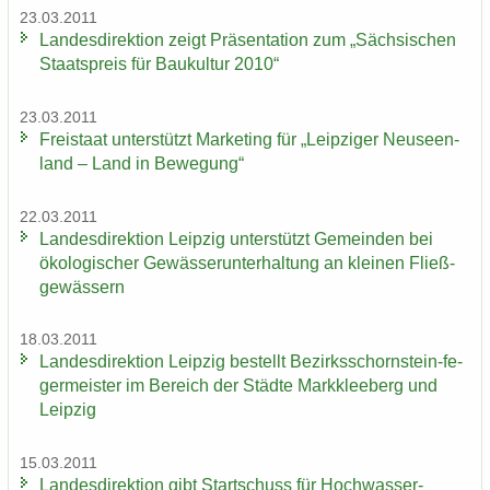
23.03.2011
Lan­des­di­rek­ti­on zeigt Prä­sen­ta­ti­on zum „Säch­si­schen
Staats­preis für Bau­kul­tur 2010“
23.03.2011
Frei­staat un­ter­stützt Mar­ke­ting für „Leip­zi­ger Neu­seen­
land – Land in Be­we­gung“
22.03.2011
Lan­des­di­rek­ti­on Leip­zig un­ter­stützt Ge­mein­den bei
öko­lo­gi­scher Ge­wäs­ser­un­ter­hal­tung an klei­nen Fließ­
ge­wäs­sern
18.03.2011
Lan­des­di­rek­ti­on Leip­zig be­stellt Bezirksschornstein-​ fe­
ger­meis­ter im Be­reich der Städ­te Mark­klee­berg und
Leip­zig
15.03.2011
Lan­des­di­rek­ti­on gibt Start­schuss für Hoch­was­ser­