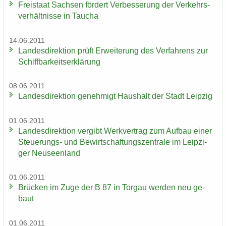
Frei­staat Sach­sen för­dert Ver­bes­se­rung der Ver­kehrs­
ver­hält­nis­se in Tau­cha
14.06.2011
Lan­des­di­rek­ti­on prüft Er­wei­te­rung des Ver­fah­rens zur
Schiff­bar­keits­er­klä­rung
08.06.2011
Lan­des­di­rek­ti­on ge­neh­migt Haus­halt der Stadt Leip­zig
01.06.2011
Lan­des­di­rek­ti­on ver­gibt Werk­ver­trag zum Auf­bau einer
Steuerungs-​ und Be­wirt­schaf­tungs­zen­tra­le im Leip­zi­
ger Neu­seen­land
01.06.2011
Brü­cken im Zuge der B 87 in Tor­gau wer­den neu ge­
baut
01.06.2011