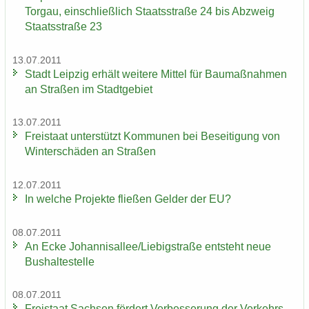
Tor­gau, ein­schließ­lich Staats­stra­ße 24 bis Ab­zweig
Staats­stra­ße 23
13.07.2011
Stadt Leip­zig er­hält wei­te­re Mit­tel für Bau­maß­nah­men
an Stra­ßen im Stadt­ge­biet
13.07.2011
Frei­staat un­ter­stützt Kom­mu­nen bei Be­sei­ti­gung von
Win­ter­schä­den an Stra­ßen
12.07.2011
In wel­che Pro­jek­te flie­ßen Gel­der der EU?
08.07.2011
An Ecke Jo­han­ni­s­al­lee/Lie­big­stra­ße ent­steht neue
Bus­hal­te­stel­le
08.07.2011
Frei­staat Sach­sen för­dert Ver­bes­se­rung der Ver­kehrs­