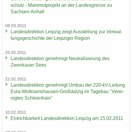
schutz - Mam­mut­pro­jekt an der Lan­des­gren­ze zu
Sachsen-​Anhalt
09.03.2011
Lan­des­di­rek­ti­on Leip­zig zeigt Aus­stel­lung zur Ver­wal­
tungs­ge­schich­te der Leip­zi­ger Re­gi­on
25.02.2011
Lan­des­di­rek­ti­on ge­neh­migt Neu­tra­li­sie­rung des
Zwenkau­er Sees
21.02.2011
Lan­des­di­rek­ti­on ge­neh­migt Umbau der 220-​kV-Leitung
Eula-​Wolkramshausen-Großdalzig im Ta­ge­bau "Ver­ei­
nig­tes Schleen­hain"
10.02.2011
Er­reich­bar­keit Lan­des­di­rek­ti­on Leip­zig am 15.02.2011