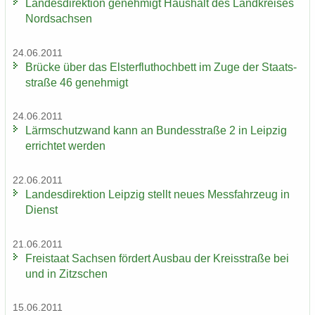
Lan­des­di­rek­ti­on ge­neh­migt Haus­halt des Land­krei­ses
Nord­sach­sen
24.06.2011
Brü­cke über das Els­ter­flut­hoch­bett im Zuge der Staats­
stra­ße 46 ge­neh­migt
24.06.2011
Lärm­schutz­wand kann an Bun­des­stra­ße 2 in Leip­zig
er­rich­tet wer­den
22.06.2011
Lan­des­di­rek­ti­on Leip­zig stellt neues Mess­fahr­zeug in
Dienst
21.06.2011
Frei­staat Sach­sen för­dert Aus­bau der Kreis­stra­ße bei
und in Zitz­schen
15.06.2011