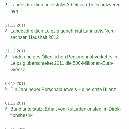
Lan­des­di­rek­ti­on un­ter­stützt Ar­beit von Tier­schutz­ver­ei­
nen
21.12.2011
Lan­des­di­rek­ti­on Leip­zig ge­neh­migt Land­kreis Nord­
sach­sen Haus­halt 2012
21.12.2011
För­de­rung des Öf­fent­li­chen Per­so­nen­nah­ver­kehrs in
Leip­zig über­schrei­tet 2011 die 500-​Millionen-Euro-
Grenze
06.12.2011
Ein Jahr neuer Per­so­nal­aus­weis – eine erste Bi­lanz
01.12.2011
Bund un­ter­stützt Er­halt von Kul­tur­denk­ma­len im Di­rek­
ti­ons­be­zirk