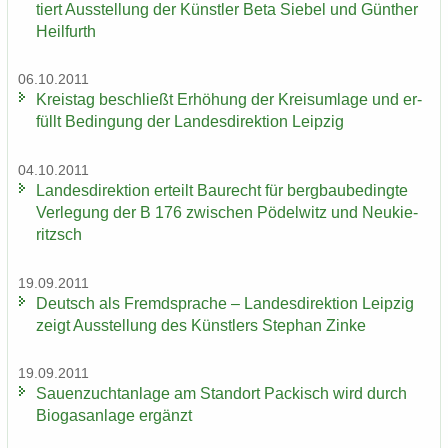
tiert Aus­stel­lung der Künst­ler Beta Sie­bel und Gün­ther
Heil­furth
06.10.2011
Kreis­tag be­schließt Er­hö­hung der Kreis­um­la­ge und er­
füllt Be­din­gung der Lan­des­di­rek­ti­on Leip­zig
04.10.2011
Lan­des­di­rek­ti­on er­teilt Bau­recht für berg­bau­be­ding­te
Ver­le­gung der B 176 zwi­schen Pö­del­witz und Neu­kie­
ritzsch
19.09.2011
Deutsch als Fremd­spra­che – Lan­des­di­rek­ti­on Leip­zig
zeigt Aus­stel­lung des Künst­lers Ste­phan Zinke
19.09.2011
Sauen­zucht­an­la­ge am Stand­ort Pa­ckisch wird durch
Bio­gas­an­la­ge er­gänzt