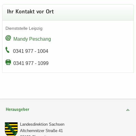
Ihr Kon­takt vor Ort
Dienst­stel­le Leip­zig
Mandy Peschang
0341 977 - 1004
0341 977 - 1099
Herausgeber
Lan­des­di­rek­ti­on Sach­sen
Alt­chem­nit­zer Stra­ße 41