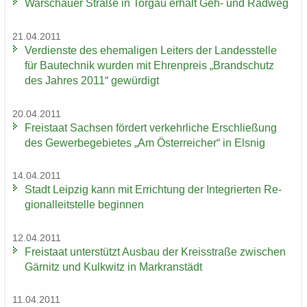
War­schau­er Stra­ße in Tor­gau er­hält Geh- und Rad­weg
21.04.2011
Ver­diens­te des ehe­ma­li­gen Lei­ters der Lan­des­stel­le
für Bau­tech­nik wur­den mit Eh­ren­preis „Brand­schutz
des Jah­res 2011“ ge­wür­digt
20.04.2011
Frei­staat Sach­sen för­dert ver­kehr­li­che Er­schlie­ßung
des Ge­wer­be­ge­bie­tes „Am Ös­ter­rei­cher“ in Els­nig
14.04.2011
Stadt Leip­zig kann mit Er­rich­tung der In­te­grier­ten Re­
gio­nal­leit­stel­le be­gin­nen
12.04.2011
Frei­staat un­ter­stützt Aus­bau der Kreis­stra­ße zwi­schen
Gär­nitz und Kulk­witz in Markran­städt
11.04.2011