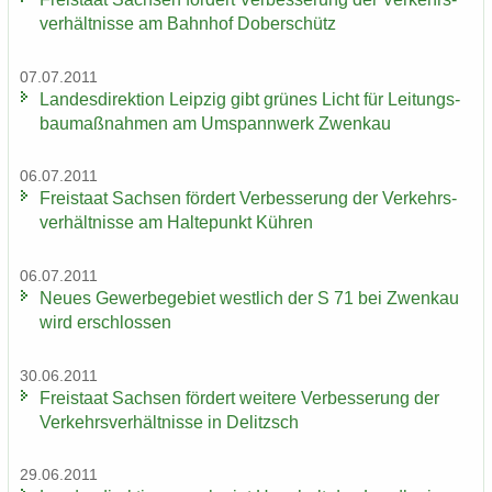
ver­hält­nis­se am Bahn­hof Do­ber­schütz
07.07.2011
Lan­des­di­rek­ti­on Leip­zig gibt grü­nes Licht für Lei­tungs­
bau­maß­nah­men am Um­spann­werk Zwenkau
06.07.2011
Frei­staat Sach­sen för­dert Ver­bes­se­rung der Ver­kehrs­
ver­hält­nis­se am Hal­te­punkt Küh­ren
06.07.2011
Neues Ge­wer­be­ge­biet west­lich der S 71 bei Zwenkau
wird er­schlos­sen
30.06.2011
Frei­staat Sach­sen för­dert wei­te­re Ver­bes­se­rung der
Ver­kehrs­ver­hält­nis­se in De­litzsch
29.06.2011