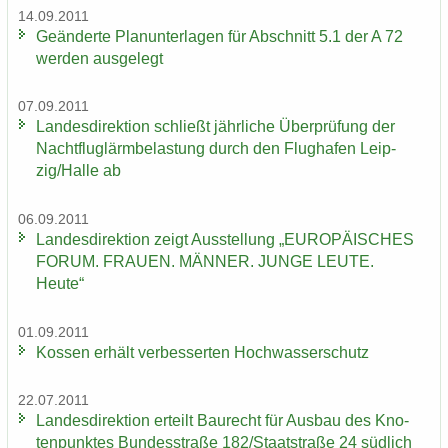
14.09.2011
Ge­än­der­te Plan­un­ter­la­gen für Ab­schnitt 5.1 der A 72
wer­den aus­ge­legt
07.09.2011
Lan­des­di­rek­ti­on schließt jähr­li­che Über­prü­fung der
Nacht­flug­lärm­be­las­tung durch den Flug­ha­fen Leip­
zig/Halle ab
06.09.2011
Lan­des­di­rek­ti­on zeigt Aus­stel­lung „EU­RO­PÄI­SCHES
FORUM. FRAU­EN. MÄN­NER. JUNGE LEUTE.
Heute“
01.09.2011
Kos­sen er­hält ver­bes­ser­ten Hoch­was­ser­schutz
22.07.2011
Lan­des­di­rek­ti­on er­teilt Bau­recht für Aus­bau des Kno­
ten­punk­tes Bun­des­stra­ße 182/Staat­stra­ße 24 süd­lich