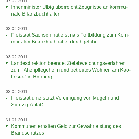
07.02.2011
In­nen­mi­nis­ter Ulbig über­reicht Zeug­nis­se an kom­mu­
na­le Bi­lanz­buch­hal­ter
03.02.2011
Frei­staat Sach­sen hat erst­mals Fort­bil­dung zum Kom­
mu­na­len Bi­lanz­buch­hal­ter durch­ge­führt
03.02.2011
Lan­des­di­rek­ti­on be­en­det Ziel­ab­wei­chungs­ver­fah­ren
zum "Al­ten­pfle­ge­heim und be­treu­tes Woh­nen am Kao­
lin­see" in Hoh­burg
03.02.2011
Frei­staat un­ter­stützt Ver­ei­ni­gung von Mü­geln und
Sornzig-​Ablaß
31.01.2011
Kom­mu­nen er­hal­ten Geld zur Ge­währ­leis­tung des
Brand­schut­zes