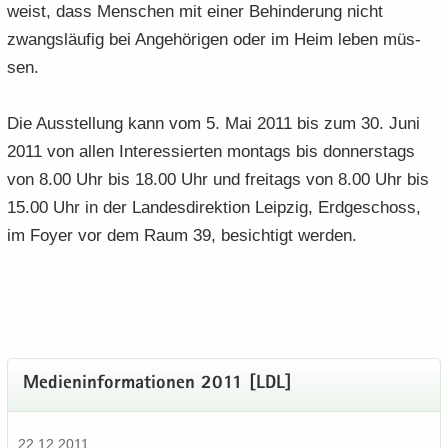
weist, dass Men­schen mit einer Be­hin­de­rung nicht
zwangs­läu­fig bei An­ge­hö­ri­gen oder im Heim leben müs­
sen.
Die Aus­stel­lung kann vom 5. Mai 2011 bis zum 30. Juni
2011 von allen In­ter­es­sier­ten mon­tags bis don­ners­tags
von 8.00 Uhr bis 18.00 Uhr und frei­tags von 8.00 Uhr bis
15.00 Uhr in der Lan­des­di­rek­ti­on Leip­zig, Erd­ge­schoss,
im Foyer vor dem Raum 39, be­sich­tigt wer­den.
Me­di­en­in­for­ma­tio­nen 2011 [LDL]
22.12.2011