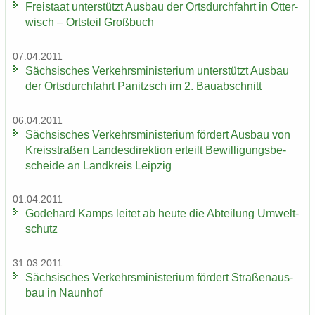
Frei­staat un­ter­stützt Aus­bau der Orts­durch­fahrt in Ot­ter­
wisch – Orts­teil Groß­buch
07.04.2011
Säch­si­sches Ver­kehrs­mi­nis­te­ri­um un­ter­stützt Aus­bau
der Orts­durch­fahrt Pa­nitzsch im 2. Bau­ab­schnitt
06.04.2011
Säch­si­sches Ver­kehrs­mi­nis­te­ri­um för­dert Aus­bau von
Kreis­stra­ßen Lan­des­di­rek­ti­on er­teilt Be­wil­li­gungs­be­
schei­de an Land­kreis Leip­zig
01.04.2011
Go­de­hard Kamps lei­tet ab heute die Ab­tei­lung Um­welt­
schutz
31.03.2011
Säch­si­sches Ver­kehrs­mi­nis­te­ri­um för­dert Stra­ßen­aus­
bau in Naun­hof