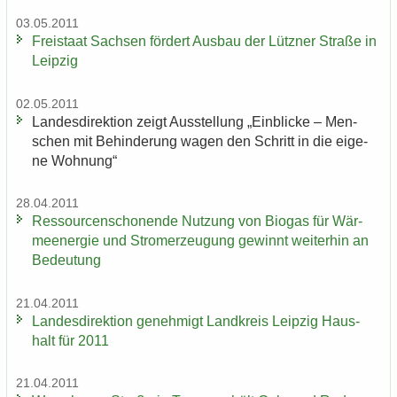
03.05.2011
Frei­staat Sach­sen för­dert Aus­bau der Lütz­ner Stra­ße in
Leip­zig
02.05.2011
Lan­des­di­rek­ti­on zeigt Aus­stel­lung „Ein­bli­cke – Men­
schen mit Be­hin­de­rung wagen den Schritt in die ei­ge­
ne Woh­nung“
28.04.2011
Res­sour­cen­scho­nen­de Nut­zung von Bio­gas für Wär­
me­en­er­gie und Strom­erzeu­gung ge­winnt wei­ter­hin an
Be­deu­tung
21.04.2011
Lan­des­di­rek­ti­on ge­neh­migt Land­kreis Leip­zig Haus­
halt für 2011
21.04.2011