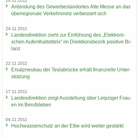
25.11.2011
An­bin­dung des Ge­wer­be­stand­or­tes Alte Messe an das
über­re­gio­na­le Ver­kehrs­netz ver­bes­sert sich
24.11.2011
Lan­des­di­rek­ti­on zieht zur Ein­füh­rung des „Elek­tro­ni­
schen Auf­ent­halts­ti­tels“ im Di­rek­ti­ons­be­zirk po­si­ti­ve Bi­
lanz
22.11.2011
Er­satz­neu­bau der Tes­la­b­rü­cke er­hält fi­nan­zi­el­le Un­ter­
stüt­zung
17.11.2011
Lan­des­di­rek­ti­on zeigt Aus­stel­lung über Leip­zi­ger Frau­
en im Be­rufs­le­ben
04.11.2011
Hoch­was­ser­schutz an der Elbe wird wei­ter ge­stärkt