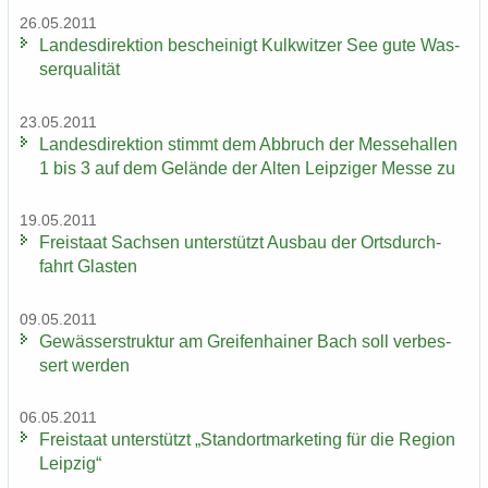
26.05.2011
Lan­des­di­rek­ti­on be­schei­nigt Kulk­wit­zer See gute Was­
ser­qua­li­tät
23.05.2011
Lan­des­di­rek­ti­on stimmt dem Ab­bruch der Mes­se­hal­len
1 bis 3 auf dem Ge­län­de der Alten Leip­zi­ger Messe zu
19.05.2011
Frei­staat Sach­sen un­ter­stützt Aus­bau der Orts­durch­
fahrt Glas­ten
09.05.2011
Ge­wäs­ser­struk­tur am Grei­fen­hai­ner Bach soll ver­bes­
sert wer­den
06.05.2011
Frei­staat un­ter­stützt „Stand­ort­mar­ke­ting für die Re­gi­on
Leip­zig“