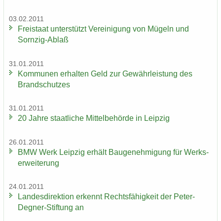
03.02.2011
Frei­staat un­ter­stützt Ver­ei­ni­gung von Mü­geln und
Sornzig-​Ablaß
31.01.2011
Kom­mu­nen er­hal­ten Geld zur Ge­währ­leis­tung des
Brand­schut­zes
31.01.2011
20 Jahre staat­li­che Mit­tel­be­hör­de in Leip­zig
26.01.2011
BMW Werk Leip­zig er­hält Bau­ge­neh­mi­gung für Werks­
er­wei­te­rung
24.01.2011
Lan­des­di­rek­ti­on er­kennt Rechts­fä­hig­keit der Peter-​
Degner-Stiftung an