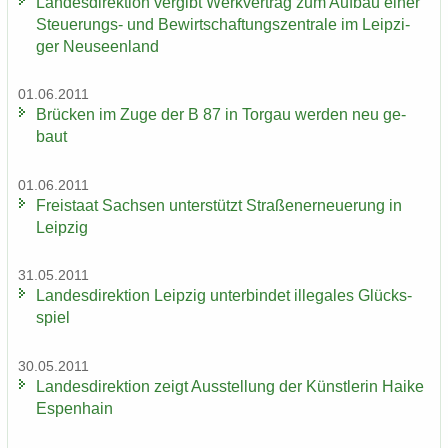
Lan­des­di­rek­ti­on ver­gibt Werk­ver­trag zum Auf­bau einer
Steuerungs-​ und Be­wirt­schaf­tungs­zen­tra­le im Leip­zi­
ger Neu­seen­land
01.06.2011
Brü­cken im Zuge der B 87 in Tor­gau wer­den neu ge­
baut
01.06.2011
Frei­staat Sach­sen un­ter­stützt Stra­ßen­er­neue­rung in
Leip­zig
31.05.2011
Lan­des­di­rek­ti­on Leip­zig un­ter­bin­det il­le­ga­les Glücks­
spiel
30.05.2011
Lan­des­di­rek­ti­on zeigt Aus­stel­lung der Künst­le­rin Haike
Es­pen­hain