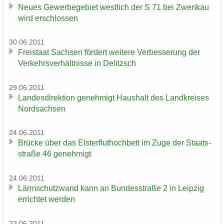
Neues Ge­wer­be­ge­biet west­lich der S 71 bei Zwenkau
wird er­schlos­sen
30.06.2011
Frei­staat Sach­sen för­dert wei­te­re Ver­bes­se­rung der
Ver­kehrs­ver­hält­nis­se in De­litzsch
29.06.2011
Lan­des­di­rek­ti­on ge­neh­migt Haus­halt des Land­krei­ses
Nord­sach­sen
24.06.2011
Brü­cke über das Els­ter­flut­hoch­bett im Zuge der Staats­
stra­ße 46 ge­neh­migt
24.06.2011
Lärm­schutz­wand kann an Bun­des­stra­ße 2 in Leip­zig
er­rich­tet wer­den
22.06.2011