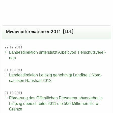
Me­di­en­in­for­ma­tio­nen 2011 [LDL]
22.12.2011
Lan­des­di­rek­ti­on un­ter­stützt Ar­beit von Tier­schutz­ver­ei­
nen
21.12.2011
Lan­des­di­rek­ti­on Leip­zig ge­neh­migt Land­kreis Nord­
sach­sen Haus­halt 2012
21.12.2011
För­de­rung des Öf­fent­li­chen Per­so­nen­nah­ver­kehrs in
Leip­zig über­schrei­tet 2011 die 500-​Millionen-Euro-
Grenze