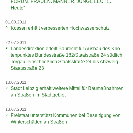
FORUM. FRAU­EN. MÄN­NER. JUNGE LEUTE.
Heute“
01.09.2011
Kos­sen er­hält ver­bes­ser­ten Hoch­was­ser­schutz
22.07.2011
Lan­des­di­rek­ti­on er­teilt Bau­recht für Aus­bau des Kno­
ten­punk­tes Bun­des­stra­ße 182/Staat­stra­ße 24 süd­lich
Tor­gau, ein­schließ­lich Staats­stra­ße 24 bis Ab­zweig
Staats­stra­ße 23
13.07.2011
Stadt Leip­zig er­hält wei­te­re Mit­tel für Bau­maß­nah­men
an Stra­ßen im Stadt­ge­biet
13.07.2011
Frei­staat un­ter­stützt Kom­mu­nen bei Be­sei­ti­gung von
Win­ter­schä­den an Stra­ßen