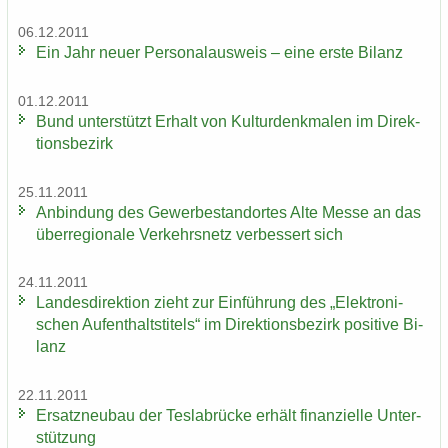
06.12.2011
Ein Jahr neuer Per­so­nal­aus­weis – eine erste Bi­lanz
01.12.2011
Bund un­ter­stützt Er­halt von Kul­tur­denk­ma­len im Di­rek­
ti­ons­be­zirk
25.11.2011
An­bin­dung des Ge­wer­be­stand­or­tes Alte Messe an das
über­re­gio­na­le Ver­kehrs­netz ver­bes­sert sich
24.11.2011
Lan­des­di­rek­ti­on zieht zur Ein­füh­rung des „Elek­tro­ni­
schen Auf­ent­halts­ti­tels“ im Di­rek­ti­ons­be­zirk po­si­ti­ve Bi­
lanz
22.11.2011
Er­satz­neu­bau der Tes­la­b­rü­cke er­hält fi­nan­zi­el­le Un­ter­
stüt­zung