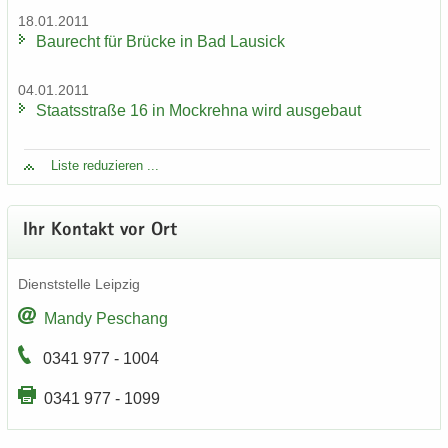
18.01.2011
Bau­recht für Brü­cke in Bad Lau­sick
04.01.2011
Staats­stra­ße 16 in Mock­reh­na wird aus­ge­baut
Liste re­du­zie­ren ...
Ihr Kon­takt vor Ort
Dienst­stel­le Leip­zig
Mandy Peschang
0341 977 - 1004
0341 977 - 1099