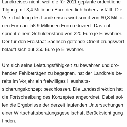
Land­krei­ses nicht, weil die für 2011 ge­plan­te or­dent­li­che
Til­gung mit 3,4 Mil­lio­nen Euro deut­lich höher aus­fällt. Die
Ver­schul­dung des Land­krei­ses wird somit von 60,8 Mil­lio­
nen Euro auf 58,9 Mil­lio­nen Euro re­du­ziert. Das ent­
spricht einem Schul­den­stand von 220 Euro je Ein­woh­ner.
Der für den Frei­staat Sach­sen gel­ten­de Ori­en­tie­rungs­wert
be­läuft sich auf 250 Euro je Ein­woh­ner.
Um sich seine Leis­tungs­fä­hig­keit zu be­wah­ren und dro­
hen­den Fehl­be­trä­gen zu be­geg­nen, hat der Land­kreis be­
reits im Vor­jahr ein frei­wil­li­ges Haushalts-​
sicherungskonzept be­schlos­sen. Die Lan­des­di­rek­ti­on hat
die Fort­schrei­bung des Kon­zep­tes an­ge­ord­net. Dabei sol­
len die Er­geb­nis­se der der­zeit lau­fen­den Un­ter­su­chun­gen
einer Wirt­schafts­be­ra­tungs­ge­sell­schaft Be­rück­sich­ti­gung
fin­den.