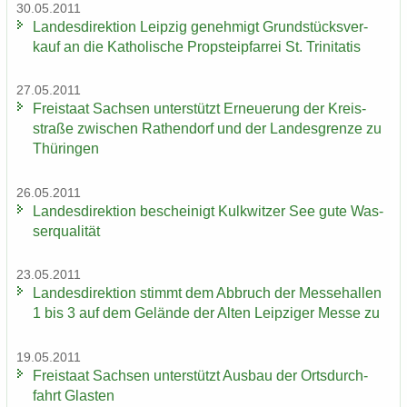
30.05.2011
Lan­des­di­rek­ti­on Leip­zig ge­neh­migt Grund­stücks­ver­
kauf an die Ka­tho­li­sche Propstei­pfar­rei St. Tri­ni­ta­tis
27.05.2011
Frei­staat Sach­sen un­ter­stützt Er­neue­rung der Kreis­
stra­ße zwi­schen Ra­then­dorf und der Lan­des­gren­ze zu
Thü­rin­gen
26.05.2011
Lan­des­di­rek­ti­on be­schei­nigt Kulk­wit­zer See gute Was­
ser­qua­li­tät
23.05.2011
Lan­des­di­rek­ti­on stimmt dem Ab­bruch der Mes­se­hal­len
1 bis 3 auf dem Ge­län­de der Alten Leip­zi­ger Messe zu
19.05.2011
Frei­staat Sach­sen un­ter­stützt Aus­bau der Orts­durch­
fahrt Glas­ten