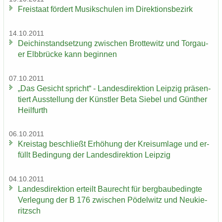
Frei­staat för­dert Mu­sik­schu­len im Di­rek­ti­ons­be­zirk
14.10.2011
Deich­in­stand­set­zung zwi­schen Brot­te­witz und Tor­gau­
er Elb­brü­cke kann be­gin­nen
07.10.2011
„Das Ge­sicht spricht“ - Lan­des­di­rek­ti­on Leip­zig prä­sen­
tiert Aus­stel­lung der Künst­ler Beta Sie­bel und Gün­ther
Heil­furth
06.10.2011
Kreis­tag be­schließt Er­hö­hung der Kreis­um­la­ge und er­
füllt Be­din­gung der Lan­des­di­rek­ti­on Leip­zig
04.10.2011
Lan­des­di­rek­ti­on er­teilt Bau­recht für berg­bau­be­ding­te
Ver­le­gung der B 176 zwi­schen Pö­del­witz und Neu­kie­
ritzsch