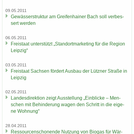
09.05.2011
Ge­wäs­ser­struk­tur am Grei­fen­hai­ner Bach soll ver­bes­
sert wer­den
06.05.2011
Frei­staat un­ter­stützt „Stand­ort­mar­ke­ting für die Re­gi­on
Leip­zig“
03.05.2011
Frei­staat Sach­sen för­dert Aus­bau der Lütz­ner Stra­ße in
Leip­zig
02.05.2011
Lan­des­di­rek­ti­on zeigt Aus­stel­lung „Ein­bli­cke – Men­
schen mit Be­hin­de­rung wagen den Schritt in die ei­ge­
ne Woh­nung“
28.04.2011
Res­sour­cen­scho­nen­de Nut­zung von Bio­gas für Wär­