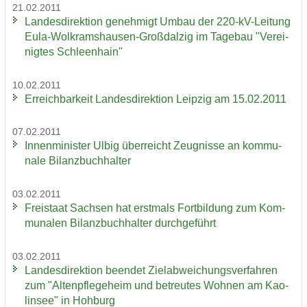
21.02.2011
Lan­des­di­rek­ti­on ge­neh­migt Umbau der 220-​kV-Leitung
Eula-​Wolkramshausen-Großdalzig im Ta­ge­bau "Ver­ei­
nig­tes Schleen­hain"
10.02.2011
Er­reich­bar­keit Lan­des­di­rek­ti­on Leip­zig am 15.02.2011
07.02.2011
In­nen­mi­nis­ter Ulbig über­reicht Zeug­nis­se an kom­mu­
na­le Bi­lanz­buch­hal­ter
03.02.2011
Frei­staat Sach­sen hat erst­mals Fort­bil­dung zum Kom­
mu­na­len Bi­lanz­buch­hal­ter durch­ge­führt
03.02.2011
Lan­des­di­rek­ti­on be­en­det Ziel­ab­wei­chungs­ver­fah­ren
zum "Al­ten­pfle­ge­heim und be­treu­tes Woh­nen am Kao­
lin­see" in Hoh­burg