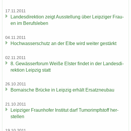
17.11.2011
Lan­des­di­rek­ti­on zeigt Aus­stel­lung über Leip­zi­ger Frau­
en im Be­rufs­le­ben
04.11.2011
Hoch­was­ser­schutz an der Elbe wird wei­ter ge­stärkt
02.11.2011
8. Ge­wäs­ser­fo­rum Weiße Els­ter fin­det in der Lan­des­di­
rek­ti­on Leip­zig statt
26.10.2011
Bor­na­i­sche Brü­cke in Leip­zig er­hält Er­satz­neu­bau
21.10.2011
Leip­zi­ger Fraun­ho­fer In­sti­tut darf Tu­mor­impf­stoff her­
stel­len
19.10.2011