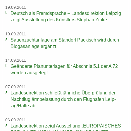
19.09.2011
Deutsch als Fremd­spra­che – Lan­des­di­rek­ti­on Leip­zig
zeigt Aus­stel­lung des Künst­lers Ste­phan Zinke
19.09.2011
Sauen­zucht­an­la­ge am Stand­ort Pa­ckisch wird durch
Bio­gas­an­la­ge er­gänzt
14.09.2011
Ge­än­der­te Plan­un­ter­la­gen für Ab­schnitt 5.1 der A 72
wer­den aus­ge­legt
07.09.2011
Lan­des­di­rek­ti­on schließt jähr­li­che Über­prü­fung der
Nacht­flug­lärm­be­las­tung durch den Flug­ha­fen Leip­
zig/Halle ab
06.09.2011
Lan­des­di­rek­ti­on zeigt Aus­stel­lung „EU­RO­PÄI­SCHES