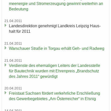
me­en­er­gie und Strom­erzeu­gung ge­winnt wei­ter­hin an
Be­deu­tung
21.04.2011
Lan­des­di­rek­ti­on ge­neh­migt Land­kreis Leip­zig Haus­
halt für 2011
21.04.2011
War­schau­er Stra­ße in Tor­gau er­hält Geh- und Rad­weg
21.04.2011
Ver­diens­te des ehe­ma­li­gen Lei­ters der Lan­des­stel­le
für Bau­tech­nik wur­den mit Eh­ren­preis „Brand­schutz
des Jah­res 2011“ ge­wür­digt
20.04.2011
Frei­staat Sach­sen för­dert ver­kehr­li­che Er­schlie­ßung
des Ge­wer­be­ge­bie­tes „Am Ös­ter­rei­cher“ in Els­nig
14.04.2011