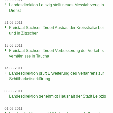
Lan­des­di­rek­ti­on Leip­zig stellt neues Mess­fahr­zeug in
Dienst
21.06.2011
Frei­staat Sach­sen för­dert Aus­bau der Kreis­stra­ße bei
und in Zitz­schen
15.06.2011
Frei­staat Sach­sen för­dert Ver­bes­se­rung der Ver­kehrs­
ver­hält­nis­se in Tau­cha
14.06.2011
Lan­des­di­rek­ti­on prüft Er­wei­te­rung des Ver­fah­rens zur
Schiff­bar­keits­er­klä­rung
08.06.2011
Lan­des­di­rek­ti­on ge­neh­migt Haus­halt der Stadt Leip­zig
01.06.2011