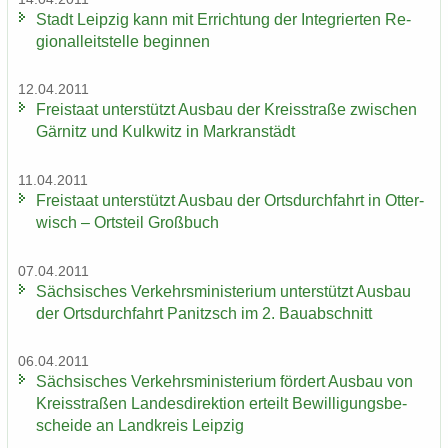
Stadt Leip­zig kann mit Er­rich­tung der In­te­grier­ten Re­
gio­nal­leit­stel­le be­gin­nen
12.04.2011
Frei­staat un­ter­stützt Aus­bau der Kreis­stra­ße zwi­schen
Gär­nitz und Kulk­witz in Markran­städt
11.04.2011
Frei­staat un­ter­stützt Aus­bau der Orts­durch­fahrt in Ot­ter­
wisch – Orts­teil Groß­buch
07.04.2011
Säch­si­sches Ver­kehrs­mi­nis­te­ri­um un­ter­stützt Aus­bau
der Orts­durch­fahrt Pa­nitzsch im 2. Bau­ab­schnitt
06.04.2011
Säch­si­sches Ver­kehrs­mi­nis­te­ri­um för­dert Aus­bau von
Kreis­stra­ßen Lan­des­di­rek­ti­on er­teilt Be­wil­li­gungs­be­
schei­de an Land­kreis Leip­zig