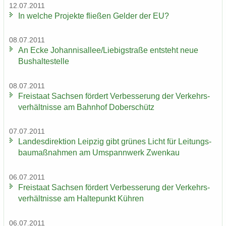
12.07.2011
In wel­che Pro­jek­te flie­ßen Gel­der der EU?
08.07.2011
An Ecke Jo­han­ni­s­al­lee/Lie­big­stra­ße ent­steht neue
Bus­hal­te­stel­le
08.07.2011
Frei­staat Sach­sen för­dert Ver­bes­se­rung der Ver­kehrs­
ver­hält­nis­se am Bahn­hof Do­ber­schütz
07.07.2011
Lan­des­di­rek­ti­on Leip­zig gibt grü­nes Licht für Lei­tungs­
bau­maß­nah­men am Um­spann­werk Zwenkau
06.07.2011
Frei­staat Sach­sen för­dert Ver­bes­se­rung der Ver­kehrs­
ver­hält­nis­se am Hal­te­punkt Küh­ren
06.07.2011