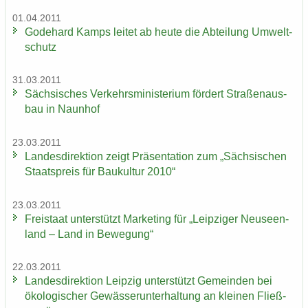
01.04.2011
Go­de­hard Kamps lei­tet ab heute die Ab­tei­lung Um­welt­
schutz
31.03.2011
Säch­si­sches Ver­kehrs­mi­nis­te­ri­um för­dert Stra­ßen­aus­
bau in Naun­hof
23.03.2011
Lan­des­di­rek­ti­on zeigt Prä­sen­ta­ti­on zum „Säch­si­schen
Staats­preis für Bau­kul­tur 2010“
23.03.2011
Frei­staat un­ter­stützt Mar­ke­ting für „Leip­zi­ger Neu­seen­
land – Land in Be­we­gung“
22.03.2011
Lan­des­di­rek­ti­on Leip­zig un­ter­stützt Ge­mein­den bei
öko­lo­gi­scher Ge­wäs­ser­un­ter­hal­tung an klei­nen Fließ­