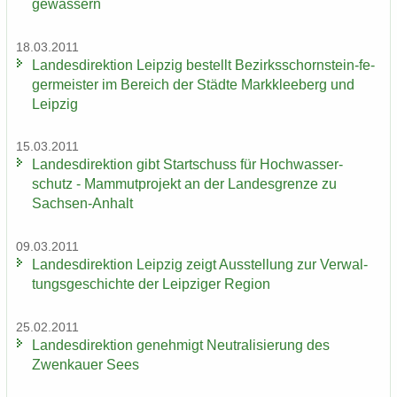
ge­wäs­sern
18.03.2011
Lan­des­di­rek­ti­on Leip­zig be­stellt Bezirksschornstein-​ fe­
ger­meis­ter im Be­reich der Städ­te Mark­klee­berg und
Leip­zig
15.03.2011
Lan­des­di­rek­ti­on gibt Start­schuss für Hoch­was­ser­
schutz - Mam­mut­pro­jekt an der Lan­des­gren­ze zu
Sachsen-​Anhalt
09.03.2011
Lan­des­di­rek­ti­on Leip­zig zeigt Aus­stel­lung zur Ver­wal­
tungs­ge­schich­te der Leip­zi­ger Re­gi­on
25.02.2011
Lan­des­di­rek­ti­on ge­neh­migt Neu­tra­li­sie­rung des
Zwenkau­er Sees