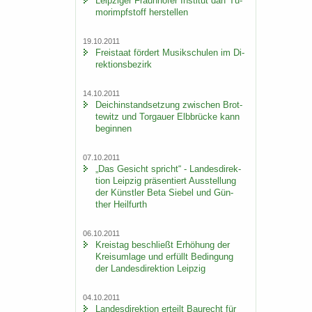
Leip­zi­ger Fraun­ho­fer In­sti­tut darf Tu­
mor­impf­stoff her­stel­len
19.10.2011
Frei­staat för­dert Mu­sik­schu­len im Di­
rek­ti­ons­be­zirk
14.10.2011
Deich­in­stand­set­zung zwi­schen Brot­
te­witz und Tor­gau­er Elb­brü­cke kann
be­gin­nen
07.10.2011
„Das Ge­sicht spricht“ - Lan­des­di­rek­
ti­on Leip­zig prä­sen­tiert Aus­stel­lung
der Künst­ler Beta Sie­bel und Gün­
ther Heil­furth
06.10.2011
Kreis­tag be­schließt Er­hö­hung der
Kreis­um­la­ge und er­füllt Be­din­gung
der Lan­des­di­rek­ti­on Leip­zig
04.10.2011
Lan­des­di­rek­ti­on er­teilt Bau­recht für