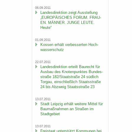
06.09.2011
Lan­des­di­rek­ti­on zeigt Aus­stel­lung
„EU­RO­PÄI­SCHES FORUM. FRAU­
EN. MÄN­NER. JUNGE LEUTE.
Heute“
01.09.2011
Kos­sen er­hält ver­bes­ser­ten Hoch­
was­ser­schutz
22.07.2011
Lan­des­di­rek­ti­on er­teilt Bau­recht für
Aus­bau des Kno­ten­punk­tes Bun­des­
stra­ße 182/Staat­stra­ße 24 süd­lich
Tor­gau, ein­schließ­lich Staats­stra­ße
24 bis Ab­zweig Staats­stra­ße 23
13.07.2011
Stadt Leip­zig er­hält wei­te­re Mit­tel für
Bau­maß­nah­men an Stra­ßen im
Stadt­ge­biet
13.07.2011
Frei­staat un­ter­stützt Kom­mu­nen bei