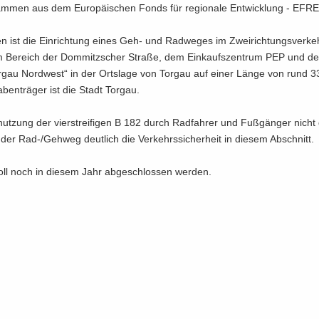
am­men aus dem Eu­ro­päi­schen Fonds für re­gio­na­le Ent­wick­lung - EFRE
en ist die Ein­rich­tung eines Geh- und Rad­we­ges im Zwei­rich­tungs­ver­ke
Be­reich der Dom­mitz­scher Stra­ße, dem Ein­kaufs­zen­trum PEP und 
or­gau Nord­west“ in der Orts­la­ge von Tor­gau auf einer Länge von rund 
a­ben­trä­ger ist die Stadt Tor­gau.
ut­zung der vier­strei­fi­gen B 182 durch Rad­fah­rer und Fuß­gän­ger nicht g
t der Rad-/Geh­weg deut­lich die Ver­kehrs­si­cher­heit in die­sem Ab­schnitt.
ll noch in die­sem Jahr ab­ge­schlos­sen wer­den.