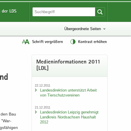
 der LDS
Übergeordnete Seiten
Schrift vergrößern
Kontrast erhöhen
Me­di­en­in­for­ma­tio­nen 2011
[LDL]
und
22.12.2011
Lan­des­di­rek­ti­on un­ter­stützt Ar­beit
von Tier­schutz­ver­ei­nen
21.12.2011
Lan­des­di­rek­ti­on Leip­zig ge­neh­migt
ür den Bau
Land­kreis Nord­sach­sen Haus­halt
2 "War­
2012
s­fä­hi­gen