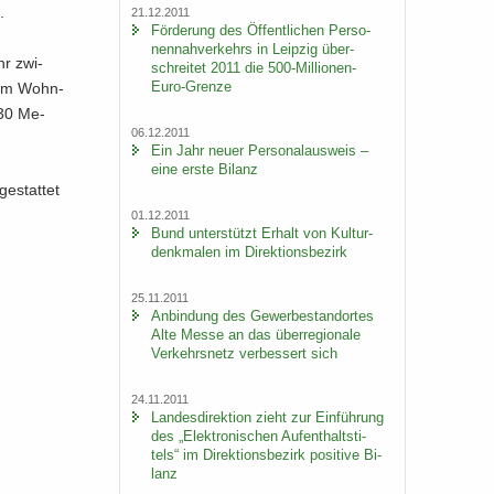
.
21.12.2011
För­de­rung des Öf­fent­li­chen Per­so­
nen­nah­ver­kehrs in Leip­zig über­
hr zwi­
schrei­tet 2011 die 500-​Millionen-
Euro-Grenze
dem Wohn­
330 Me­
06.12.2011
Ein Jahr neuer Per­so­nal­aus­weis –
eine erste Bi­lanz
e­stat­tet
01.12.2011
Bund un­ter­stützt Er­halt von Kul­tur­
denk­ma­len im Di­rek­ti­ons­be­zirk
25.11.2011
An­bin­dung des Ge­wer­be­stand­or­tes
Alte Messe an das über­re­gio­na­le
Ver­kehrs­netz ver­bes­sert sich
24.11.2011
Lan­des­di­rek­ti­on zieht zur Ein­füh­rung
des „Elek­tro­ni­schen Auf­ent­halts­ti­
tels“ im Di­rek­ti­ons­be­zirk po­si­ti­ve Bi­
lanz