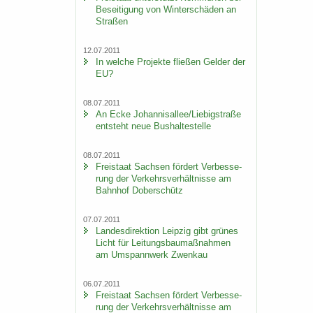
Be­sei­ti­gung von Win­ter­schä­den an
Stra­ßen
12.07.2011
In wel­che Pro­jek­te flie­ßen Gel­der der
EU?
08.07.2011
An Ecke Jo­han­ni­s­al­lee/Lie­big­stra­ße
ent­steht neue Bus­hal­te­stel­le
08.07.2011
Frei­staat Sach­sen för­dert Ver­bes­se­
rung der Ver­kehrs­ver­hält­nis­se am
Bahn­hof Do­ber­schütz
07.07.2011
Lan­des­di­rek­ti­on Leip­zig gibt grü­nes
Licht für Lei­tungs­bau­maß­nah­men
am Um­spann­werk Zwenkau
06.07.2011
Frei­staat Sach­sen för­dert Ver­bes­se­
rung der Ver­kehrs­ver­hält­nis­se am