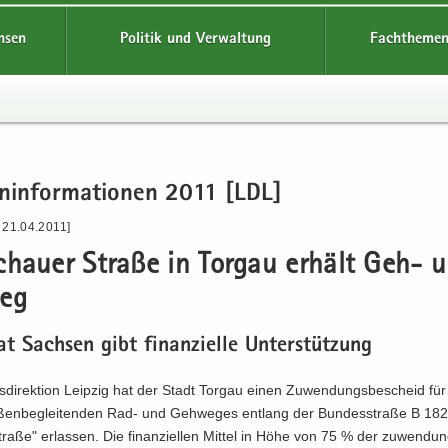
hsen
Politik und Verwaltung
Fachthemen
n­in­for­ma­tio­nen 2011 [LDL]
 21.04.2011]
chau­er Stra­ße in Tor­gau er­hält Geh- 
weg
at Sach­sen gibt fi­nan­zi­el­le Un­ter­stüt­zung
­di­rek­ti­on Leip­zig hat der Stadt Tor­gau einen Zu­wen­dungs­be­scheid f
­ßen­be­glei­ten­den Rad- und Geh­we­ges ent­lang der Bun­des­stra­ße B 18
ra­ße" er­las­sen. Die fi­nan­zi­el­len Mit­tel in Höhe von 75 % der zu­wen­dung