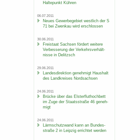
Hal­te­punkt Küh­ren
06.07.2011
Neues Ge­wer­be­ge­biet west­lich der S
71 bei Zwenkau wird er­schlos­sen
30.06.2011
Frei­staat Sach­sen för­dert wei­te­re
Ver­bes­se­rung der Ver­kehrs­ver­hält­
nis­se in De­litzsch
29.06.2011
Lan­des­di­rek­ti­on ge­neh­migt Haus­halt
des Land­krei­ses Nord­sach­sen
24.06.2011
Brü­cke über das Els­ter­flut­hoch­bett
im Zuge der Staats­stra­ße 46 ge­neh­
migt
24.06.2011
Lärm­schutz­wand kann an Bun­des­
stra­ße 2 in Leip­zig er­rich­tet wer­den