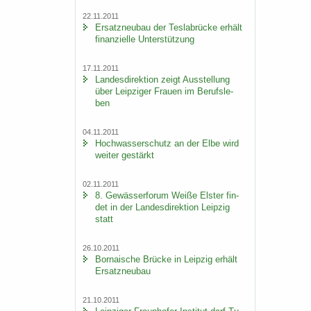
22.11.2011
Er­satz­neu­bau der Tes­la­b­rü­cke er­hält
fi­nan­zi­el­le Un­ter­stüt­zung
17.11.2011
Lan­des­di­rek­ti­on zeigt Aus­stel­lung
über Leip­zi­ger Frau­en im Be­rufs­le­
ben
04.11.2011
Hoch­was­ser­schutz an der Elbe wird
wei­ter ge­stärkt
02.11.2011
8. Ge­wäs­ser­fo­rum Weiße Els­ter fin­
det in der Lan­des­di­rek­ti­on Leip­zig
statt
26.10.2011
Bor­na­i­sche Brü­cke in Leip­zig er­hält
Er­satz­neu­bau
21.10.2011