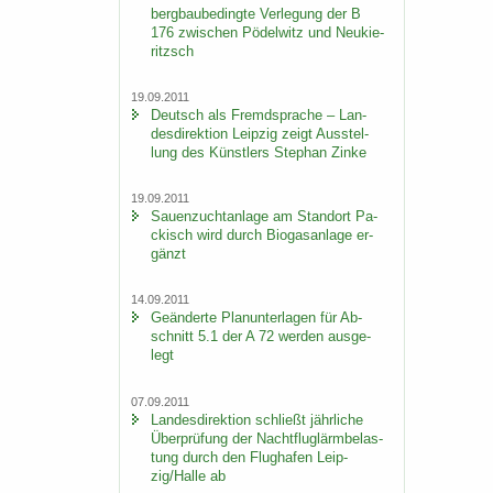
berg­bau­be­ding­te Ver­le­gung der B
176 zwi­schen Pö­del­witz und Neu­kie­
ritzsch
19.09.2011
Deutsch als Fremd­spra­che – Lan­
des­di­rek­ti­on Leip­zig zeigt Aus­stel­
lung des Künst­lers Ste­phan Zinke
19.09.2011
Sauen­zucht­an­la­ge am Stand­ort Pa­
ckisch wird durch Bio­gas­an­la­ge er­
gänzt
14.09.2011
Ge­än­der­te Plan­un­ter­la­gen für Ab­
schnitt 5.1 der A 72 wer­den aus­ge­
legt
07.09.2011
Lan­des­di­rek­ti­on schließt jähr­li­che
Über­prü­fung der Nacht­flug­lärm­be­las­
tung durch den Flug­ha­fen Leip­
zig/Halle ab