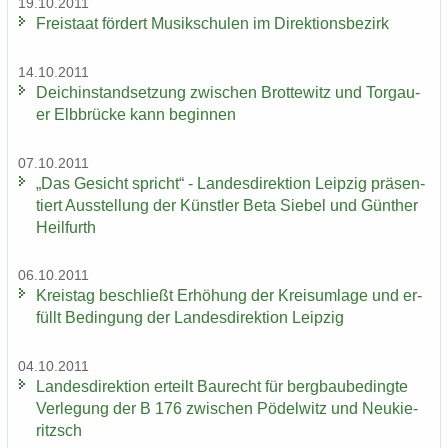
19.10.2011
Frei­staat för­dert Mu­sik­schu­len im Di­rek­ti­ons­be­zirk
14.10.2011
Deich­in­stand­set­zung zwi­schen Brot­te­witz und Tor­gau­
er Elb­brü­cke kann be­gin­nen
07.10.2011
„Das Ge­sicht spricht“ - Lan­des­di­rek­ti­on Leip­zig prä­sen­
tiert Aus­stel­lung der Künst­ler Beta Sie­bel und Gün­ther
Heil­furth
06.10.2011
Kreis­tag be­schließt Er­hö­hung der Kreis­um­la­ge und er­
füllt Be­din­gung der Lan­des­di­rek­ti­on Leip­zig
04.10.2011
Lan­des­di­rek­ti­on er­teilt Bau­recht für berg­bau­be­ding­te
Ver­le­gung der B 176 zwi­schen Pö­del­witz und Neu­kie­
ritzsch