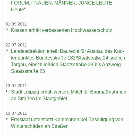
FORUM. FRAU­EN. MÄN­NER. JUNGE LEUTE.
Heute“
01.09.2011
Kos­sen er­hält ver­bes­ser­ten Hoch­was­ser­schutz
22.07.2011
Lan­des­di­rek­ti­on er­teilt Bau­recht für Aus­bau des Kno­
ten­punk­tes Bun­des­stra­ße 182/Staat­stra­ße 24 süd­lich
Tor­gau, ein­schließ­lich Staats­stra­ße 24 bis Ab­zweig
Staats­stra­ße 23
13.07.2011
Stadt Leip­zig er­hält wei­te­re Mit­tel für Bau­maß­nah­men
an Stra­ßen im Stadt­ge­biet
13.07.2011
Frei­staat un­ter­stützt Kom­mu­nen bei Be­sei­ti­gung von
Win­ter­schä­den an Stra­ßen