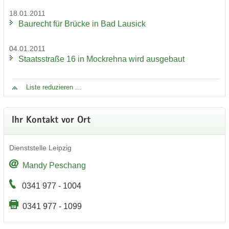
18.01.2011
Bau­recht für Brü­cke in Bad Lau­sick
04.01.2011
Staats­stra­ße 16 in Mock­reh­na wird aus­ge­baut
Liste re­du­zie­ren ...
Ihr Kon­takt vor Ort
Dienst­stel­le Leip­zig
Mandy Peschang
0341 977 - 1004
0341 977 - 1099