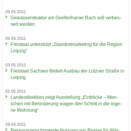
09.05.2011
Ge­wäs­ser­struk­tur am Grei­fen­hai­ner Bach soll ver­bes­
sert wer­den
06.05.2011
Frei­staat un­ter­stützt „Stand­ort­mar­ke­ting für die Re­gi­on
Leip­zig“
03.05.2011
Frei­staat Sach­sen för­dert Aus­bau der Lütz­ner Stra­ße in
Leip­zig
02.05.2011
Lan­des­di­rek­ti­on zeigt Aus­stel­lung „Ein­bli­cke – Men­
schen mit Be­hin­de­rung wagen den Schritt in die ei­ge­
ne Woh­nung“
28.04.2011
Res­sour­cen­scho­nen­de Nut­zung von Bio­gas für Wär­