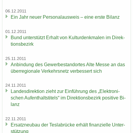
06.12.2011
Ein Jahr neuer Per­so­nal­aus­weis – eine erste Bi­lanz
01.12.2011
Bund un­ter­stützt Er­halt von Kul­tur­denk­ma­len im Di­rek­
ti­ons­be­zirk
25.11.2011
An­bin­dung des Ge­wer­be­stand­or­tes Alte Messe an das
über­re­gio­na­le Ver­kehrs­netz ver­bes­sert sich
24.11.2011
Lan­des­di­rek­ti­on zieht zur Ein­füh­rung des „Elek­tro­ni­
schen Auf­ent­halts­ti­tels“ im Di­rek­ti­ons­be­zirk po­si­ti­ve Bi­
lanz
22.11.2011
Er­satz­neu­bau der Tes­la­b­rü­cke er­hält fi­nan­zi­el­le Un­ter­
stüt­zung