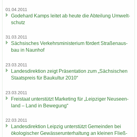
01.04.2011
Go­de­hard Kamps lei­tet ab heute die Ab­tei­lung Um­welt­
schutz
31.03.2011
Säch­si­sches Ver­kehrs­mi­nis­te­ri­um för­dert Stra­ßen­aus­
bau in Naun­hof
23.03.2011
Lan­des­di­rek­ti­on zeigt Prä­sen­ta­ti­on zum „Säch­si­schen
Staats­preis für Bau­kul­tur 2010“
23.03.2011
Frei­staat un­ter­stützt Mar­ke­ting für „Leip­zi­ger Neu­seen­
land – Land in Be­we­gung“
22.03.2011
Lan­des­di­rek­ti­on Leip­zig un­ter­stützt Ge­mein­den bei
öko­lo­gi­scher Ge­wäs­ser­un­ter­hal­tung an klei­nen Fließ­