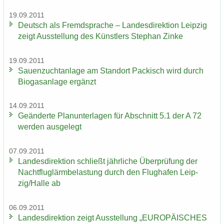
19.09.2011
Deutsch als Fremd­spra­che – Lan­des­di­rek­ti­on Leip­zig
zeigt Aus­stel­lung des Künst­lers Ste­phan Zinke
19.09.2011
Sauen­zucht­an­la­ge am Stand­ort Pa­ckisch wird durch
Bio­gas­an­la­ge er­gänzt
14.09.2011
Ge­än­der­te Plan­un­ter­la­gen für Ab­schnitt 5.1 der A 72
wer­den aus­ge­legt
07.09.2011
Lan­des­di­rek­ti­on schließt jähr­li­che Über­prü­fung der
Nacht­flug­lärm­be­las­tung durch den Flug­ha­fen Leip­
zig/Halle ab
06.09.2011
Lan­des­di­rek­ti­on zeigt Aus­stel­lung „EU­RO­PÄI­SCHES