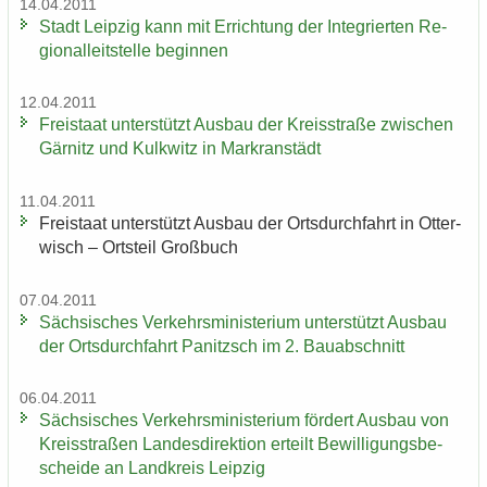
14.04.2011
Stadt Leip­zig kann mit Er­rich­tung der In­te­grier­ten Re­
gio­nal­leit­stel­le be­gin­nen
12.04.2011
Frei­staat un­ter­stützt Aus­bau der Kreis­stra­ße zwi­schen
Gär­nitz und Kulk­witz in Markran­städt
11.04.2011
Frei­staat un­ter­stützt Aus­bau der Orts­durch­fahrt in Ot­ter­
wisch – Orts­teil Groß­buch
07.04.2011
Säch­si­sches Ver­kehrs­mi­nis­te­ri­um un­ter­stützt Aus­bau
der Orts­durch­fahrt Pa­nitzsch im 2. Bau­ab­schnitt
06.04.2011
Säch­si­sches Ver­kehrs­mi­nis­te­ri­um för­dert Aus­bau von
Kreis­stra­ßen Lan­des­di­rek­ti­on er­teilt Be­wil­li­gungs­be­
schei­de an Land­kreis Leip­zig