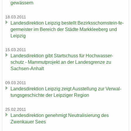
ge­wäs­sern
18.03.2011
Lan­des­di­rek­ti­on Leip­zig be­stellt Bezirksschornstein-​ fe­
ger­meis­ter im Be­reich der Städ­te Mark­klee­berg und
Leip­zig
15.03.2011
Lan­des­di­rek­ti­on gibt Start­schuss für Hoch­was­ser­
schutz - Mam­mut­pro­jekt an der Lan­des­gren­ze zu
Sachsen-​Anhalt
09.03.2011
Lan­des­di­rek­ti­on Leip­zig zeigt Aus­stel­lung zur Ver­wal­
tungs­ge­schich­te der Leip­zi­ger Re­gi­on
25.02.2011
Lan­des­di­rek­ti­on ge­neh­migt Neu­tra­li­sie­rung des
Zwenkau­er Sees