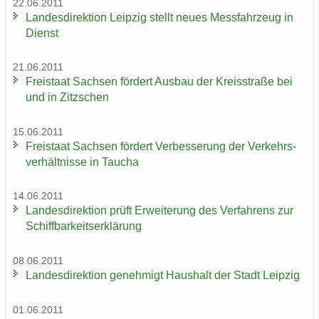
22.06.2011
Lan­des­di­rek­ti­on Leip­zig stellt neues Mess­fahr­zeug in
Dienst
21.06.2011
Frei­staat Sach­sen för­dert Aus­bau der Kreis­stra­ße bei
und in Zitz­schen
15.06.2011
Frei­staat Sach­sen för­dert Ver­bes­se­rung der Ver­kehrs­
ver­hält­nis­se in Tau­cha
14.06.2011
Lan­des­di­rek­ti­on prüft Er­wei­te­rung des Ver­fah­rens zur
Schiff­bar­keits­er­klä­rung
08.06.2011
Lan­des­di­rek­ti­on ge­neh­migt Haus­halt der Stadt Leip­zig
01.06.2011