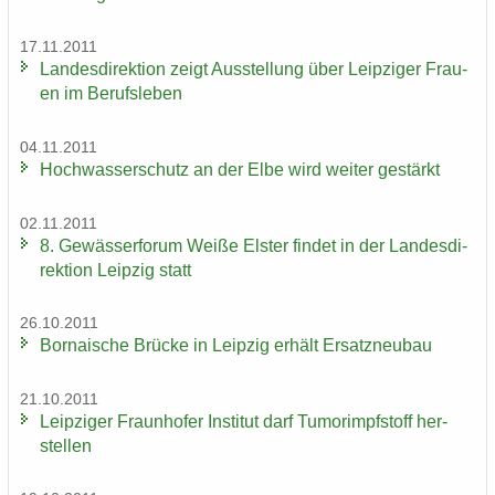
17.11.2011
Lan­des­di­rek­ti­on zeigt Aus­stel­lung über Leip­zi­ger Frau­
en im Be­rufs­le­ben
04.11.2011
Hoch­was­ser­schutz an der Elbe wird wei­ter ge­stärkt
02.11.2011
8. Ge­wäs­ser­fo­rum Weiße Els­ter fin­det in der Lan­des­di­
rek­ti­on Leip­zig statt
26.10.2011
Bor­na­i­sche Brü­cke in Leip­zig er­hält Er­satz­neu­bau
21.10.2011
Leip­zi­ger Fraun­ho­fer In­sti­tut darf Tu­mor­impf­stoff her­
stel­len