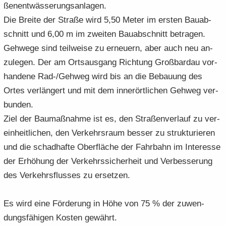
ßen­ent­wäs­se­rungs­an­la­gen.
Die Brei­te der Stra­ße wird 5,50 Meter im ers­ten Bau­ab­
schnitt und 6,00 m im zwei­ten Bau­ab­schnitt be­tra­gen.
Geh­we­ge sind teil­wei­se zu er­neu­ern, aber auch neu an­
zu­le­gen. Der am Orts­aus­gang Rich­tung Groß­bardau vor­
han­de­ne Rad-/Geh­weg wird bis an die Be­bau­ung des
Ortes ver­län­gert und mit dem in­ner­ört­li­chen Geh­weg ver­
bun­den.
Ziel der Bau­maß­nah­me ist es, den Stra­ßen­ver­lauf zu ver­
ein­heit­li­chen, den Ver­kehrs­raum bes­ser zu struk­tu­rie­ren
und die schad­haf­te Ober­flä­che der Fahr­bahn im In­ter­es­se
der Er­hö­hung der Ver­kehrs­si­cher­heit und Ver­bes­se­rung
des Ver­kehrs­flus­ses zu er­set­zen.
Es wird eine För­de­rung in Höhe von 75 % der zu­wen­
dungs­fä­hi­gen Kos­ten ge­währt.