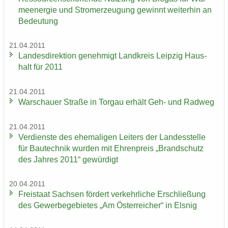
me­en­er­gie und Strom­erzeu­gung ge­winnt wei­ter­hin an
Be­deu­tung
21.04.2011
Lan­des­di­rek­ti­on ge­neh­migt Land­kreis Leip­zig Haus­
halt für 2011
21.04.2011
War­schau­er Stra­ße in Tor­gau er­hält Geh- und Rad­weg
21.04.2011
Ver­diens­te des ehe­ma­li­gen Lei­ters der Lan­des­stel­le
für Bau­tech­nik wur­den mit Eh­ren­preis „Brand­schutz
des Jah­res 2011“ ge­wür­digt
20.04.2011
Frei­staat Sach­sen för­dert ver­kehr­li­che Er­schlie­ßung
des Ge­wer­be­ge­bie­tes „Am Ös­ter­rei­cher“ in Els­nig