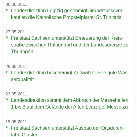
30.05.2011
Lan­des­di­rek­ti­on Leip­zig ge­neh­migt Grund­stücks­ver­
kauf an die Ka­tho­li­sche Propstei­pfar­rei St. Tri­ni­ta­tis
27.05.2011
Frei­staat Sach­sen un­ter­stützt Er­neue­rung der Kreis­
stra­ße zwi­schen Ra­then­dorf und der Lan­des­gren­ze zu
Thü­rin­gen
26.05.2011
Lan­des­di­rek­ti­on be­schei­nigt Kulk­wit­zer See gute Was­
ser­qua­li­tät
23.05.2011
Lan­des­di­rek­ti­on stimmt dem Ab­bruch der Mes­se­hal­len
1 bis 3 auf dem Ge­län­de der Alten Leip­zi­ger Messe zu
19.05.2011
Frei­staat Sach­sen un­ter­stützt Aus­bau der Orts­durch­
fahrt Glas­ten