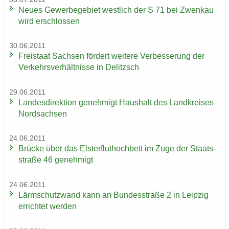
Neues Ge­wer­be­ge­biet west­lich der S 71 bei Zwenkau
wird er­schlos­sen
30.06.2011
Frei­staat Sach­sen för­dert wei­te­re Ver­bes­se­rung der
Ver­kehrs­ver­hält­nis­se in De­litzsch
29.06.2011
Lan­des­di­rek­ti­on ge­neh­migt Haus­halt des Land­krei­ses
Nord­sach­sen
24.06.2011
Brü­cke über das Els­ter­flut­hoch­bett im Zuge der Staats­
stra­ße 46 ge­neh­migt
24.06.2011
Lärm­schutz­wand kann an Bun­des­stra­ße 2 in Leip­zig
er­rich­tet wer­den