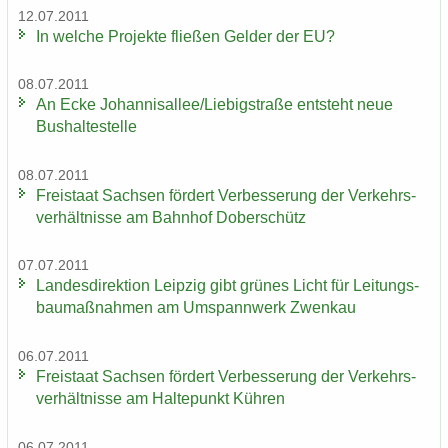
12.07.2011
In wel­che Pro­jek­te flie­ßen Gel­der der EU?
08.07.2011
An Ecke Jo­han­ni­s­al­lee/Lie­big­stra­ße ent­steht neue
Bus­hal­te­stel­le
08.07.2011
Frei­staat Sach­sen för­dert Ver­bes­se­rung der Ver­kehrs­
ver­hält­nis­se am Bahn­hof Do­ber­schütz
07.07.2011
Lan­des­di­rek­ti­on Leip­zig gibt grü­nes Licht für Lei­tungs­
bau­maß­nah­men am Um­spann­werk Zwenkau
06.07.2011
Frei­staat Sach­sen för­dert Ver­bes­se­rung der Ver­kehrs­
ver­hält­nis­se am Hal­te­punkt Küh­ren
06.07.2011