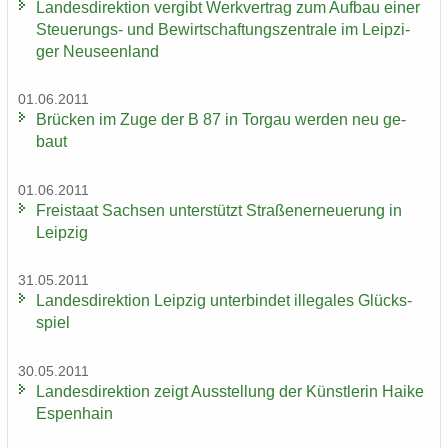
Lan­des­di­rek­ti­on ver­gibt Werk­ver­trag zum Auf­bau einer
Steuerungs-​ und Be­wirt­schaf­tungs­zen­tra­le im Leip­zi­
ger Neu­seen­land
01.06.2011
Brü­cken im Zuge der B 87 in Tor­gau wer­den neu ge­
baut
01.06.2011
Frei­staat Sach­sen un­ter­stützt Stra­ßen­er­neue­rung in
Leip­zig
31.05.2011
Lan­des­di­rek­ti­on Leip­zig un­ter­bin­det il­le­ga­les Glücks­
spiel
30.05.2011
Lan­des­di­rek­ti­on zeigt Aus­stel­lung der Künst­le­rin Haike
Es­pen­hain