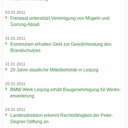
03.02.2011
Frei­staat un­ter­stützt Ver­ei­ni­gung von Mü­geln und
Sornzig-​Ablaß
31.01.2011
Kom­mu­nen er­hal­ten Geld zur Ge­währ­leis­tung des
Brand­schut­zes
31.01.2011
20 Jahre staat­li­che Mit­tel­be­hör­de in Leip­zig
26.01.2011
BMW Werk Leip­zig er­hält Bau­ge­neh­mi­gung für Werks­
er­wei­te­rung
24.01.2011
Lan­des­di­rek­ti­on er­kennt Rechts­fä­hig­keit der Peter-​
Degner-Stiftung an