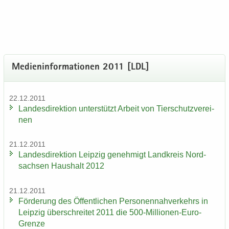
Me­di­en­in­for­ma­tio­nen 2011 [LDL]
22.12.2011
Lan­des­di­rek­ti­on un­ter­stützt Ar­beit von Tier­schutz­ver­ei­
nen
21.12.2011
Lan­des­di­rek­ti­on Leip­zig ge­neh­migt Land­kreis Nord­
sach­sen Haus­halt 2012
21.12.2011
För­de­rung des Öf­fent­li­chen Per­so­nen­nah­ver­kehrs in
Leip­zig über­schrei­tet 2011 die 500-​Millionen-Euro-
Grenze