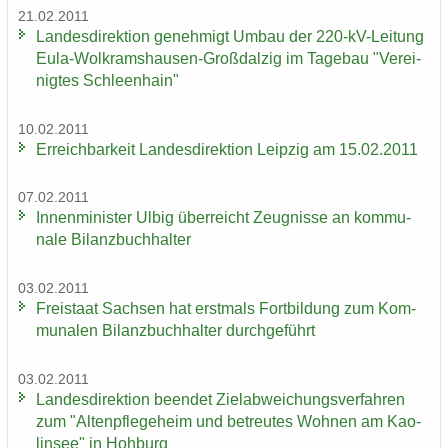
21.02.2011
Lan­des­di­rek­ti­on ge­neh­migt Umbau der 220-​kV-Leitung
Eula-​Wolkramshausen-Großdalzig im Ta­ge­bau "Ver­ei­
nig­tes Schleen­hain"
10.02.2011
Er­reich­bar­keit Lan­des­di­rek­ti­on Leip­zig am 15.02.2011
07.02.2011
In­nen­mi­nis­ter Ulbig über­reicht Zeug­nis­se an kom­mu­
na­le Bi­lanz­buch­hal­ter
03.02.2011
Frei­staat Sach­sen hat erst­mals Fort­bil­dung zum Kom­
mu­na­len Bi­lanz­buch­hal­ter durch­ge­führt
03.02.2011
Lan­des­di­rek­ti­on be­en­det Ziel­ab­wei­chungs­ver­fah­ren
zum "Al­ten­pfle­ge­heim und be­treu­tes Woh­nen am Kao­
lin­see" in Hoh­burg