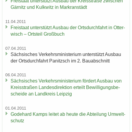
Frei­staat un­ter­stützt Aus­bau der Kreis­stra­ße zwi­schen
Gär­nitz und Kulk­witz in Markran­städt
11.04.2011
Frei­staat un­ter­stützt Aus­bau der Orts­durch­fahrt in Ot­ter­
wisch – Orts­teil Groß­buch
07.04.2011
Säch­si­sches Ver­kehrs­mi­nis­te­ri­um un­ter­stützt Aus­bau
der Orts­durch­fahrt Pa­nitzsch im 2. Bau­ab­schnitt
06.04.2011
Säch­si­sches Ver­kehrs­mi­nis­te­ri­um för­dert Aus­bau von
Kreis­stra­ßen Lan­des­di­rek­ti­on er­teilt Be­wil­li­gungs­be­
schei­de an Land­kreis Leip­zig
01.04.2011
Go­de­hard Kamps lei­tet ab heute die Ab­tei­lung Um­welt­
schutz