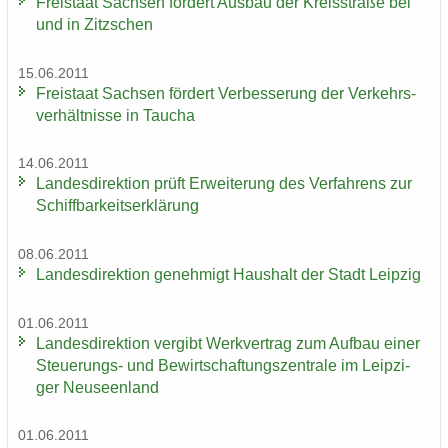
Frei­staat Sach­sen för­dert Aus­bau der Kreis­stra­ße bei
und in Zitz­schen
15.06.2011
Frei­staat Sach­sen för­dert Ver­bes­se­rung der Ver­kehrs­
ver­hält­nis­se in Tau­cha
14.06.2011
Lan­des­di­rek­ti­on prüft Er­wei­te­rung des Ver­fah­rens zur
Schiff­bar­keits­er­klä­rung
08.06.2011
Lan­des­di­rek­ti­on ge­neh­migt Haus­halt der Stadt Leip­zig
01.06.2011
Lan­des­di­rek­ti­on ver­gibt Werk­ver­trag zum Auf­bau einer
Steuerungs-​ und Be­wirt­schaf­tungs­zen­tra­le im Leip­zi­
ger Neu­seen­land
01.06.2011