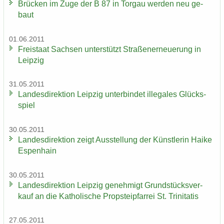
Brü­cken im Zuge der B 87 in Tor­gau wer­den neu ge­
baut
01.06.2011
Frei­staat Sach­sen un­ter­stützt Stra­ßen­er­neue­rung in
Leip­zig
31.05.2011
Lan­des­di­rek­ti­on Leip­zig un­ter­bin­det il­le­ga­les Glücks­
spiel
30.05.2011
Lan­des­di­rek­ti­on zeigt Aus­stel­lung der Künst­le­rin Haike
Es­pen­hain
30.05.2011
Lan­des­di­rek­ti­on Leip­zig ge­neh­migt Grund­stücks­ver­
kauf an die Ka­tho­li­sche Propstei­pfar­rei St. Tri­ni­ta­tis
27.05.2011