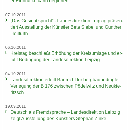
er Elb­brü­cke kann be­gin­nen
07.10.2011
„Das Ge­sicht spricht“ - Lan­des­di­rek­ti­on Leip­zig prä­sen­
tiert Aus­stel­lung der Künst­ler Beta Sie­bel und Gün­ther
Heil­furth
06.10.2011
Kreis­tag be­schließt Er­hö­hung der Kreis­um­la­ge und er­
füllt Be­din­gung der Lan­des­di­rek­ti­on Leip­zig
04.10.2011
Lan­des­di­rek­ti­on er­teilt Bau­recht für berg­bau­be­ding­te
Ver­le­gung der B 176 zwi­schen Pö­del­witz und Neu­kie­
ritzsch
19.09.2011
Deutsch als Fremd­spra­che – Lan­des­di­rek­ti­on Leip­zig
zeigt Aus­stel­lung des Künst­lers Ste­phan Zinke