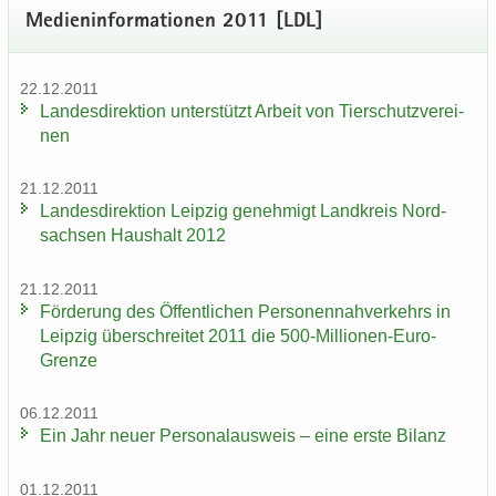
Me­di­en­in­for­ma­tio­nen 2011 [LDL]
22.12.2011
Lan­des­di­rek­ti­on un­ter­stützt Ar­beit von Tier­schutz­ver­ei­
nen
21.12.2011
Lan­des­di­rek­ti­on Leip­zig ge­neh­migt Land­kreis Nord­
sach­sen Haus­halt 2012
21.12.2011
För­de­rung des Öf­fent­li­chen Per­so­nen­nah­ver­kehrs in
Leip­zig über­schrei­tet 2011 die 500-​Millionen-Euro-
Grenze
06.12.2011
Ein Jahr neuer Per­so­nal­aus­weis – eine erste Bi­lanz
01.12.2011