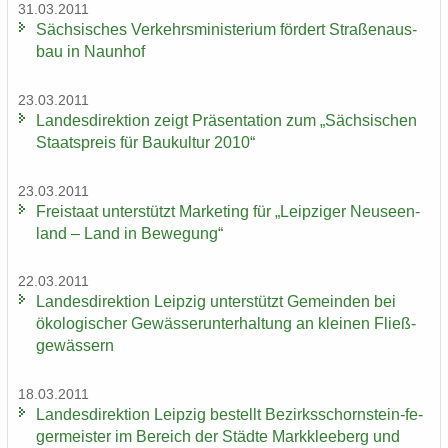
31.03.2011
Säch­si­sches Ver­kehrs­mi­nis­te­ri­um för­dert Stra­ßen­aus­
bau in Naun­hof
23.03.2011
Lan­des­di­rek­ti­on zeigt Prä­sen­ta­ti­on zum „Säch­si­schen
Staats­preis für Bau­kul­tur 2010“
23.03.2011
Frei­staat un­ter­stützt Mar­ke­ting für „Leip­zi­ger Neu­seen­
land – Land in Be­we­gung“
22.03.2011
Lan­des­di­rek­ti­on Leip­zig un­ter­stützt Ge­mein­den bei
öko­lo­gi­scher Ge­wäs­ser­un­ter­hal­tung an klei­nen Fließ­
ge­wäs­sern
18.03.2011
Lan­des­di­rek­ti­on Leip­zig be­stellt Bezirksschornstein-​ fe­
ger­meis­ter im Be­reich der Städ­te Mark­klee­berg und