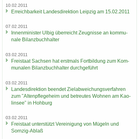
10.02.2011
Er­reich­bar­keit Lan­des­di­rek­ti­on Leip­zig am 15.02.2011
07.02.2011
In­nen­mi­nis­ter Ulbig über­reicht Zeug­nis­se an kom­mu­
na­le Bi­lanz­buch­hal­ter
03.02.2011
Frei­staat Sach­sen hat erst­mals Fort­bil­dung zum Kom­
mu­na­len Bi­lanz­buch­hal­ter durch­ge­führt
03.02.2011
Lan­des­di­rek­ti­on be­en­det Ziel­ab­wei­chungs­ver­fah­ren
zum "Al­ten­pfle­ge­heim und be­treu­tes Woh­nen am Kao­
lin­see" in Hoh­burg
03.02.2011
Frei­staat un­ter­stützt Ver­ei­ni­gung von Mü­geln und
Sornzig-​Ablaß