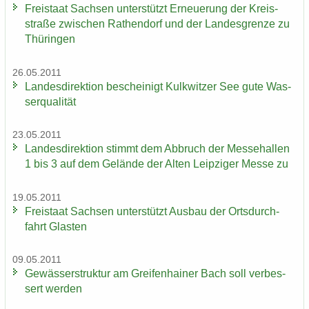
Frei­staat Sach­sen un­ter­stützt Er­neue­rung der Kreis­
stra­ße zwi­schen Ra­then­dorf und der Lan­des­gren­ze zu
Thü­rin­gen
26.05.2011
Lan­des­di­rek­ti­on be­schei­nigt Kulk­wit­zer See gute Was­
ser­qua­li­tät
23.05.2011
Lan­des­di­rek­ti­on stimmt dem Ab­bruch der Mes­se­hal­len
1 bis 3 auf dem Ge­län­de der Alten Leip­zi­ger Messe zu
19.05.2011
Frei­staat Sach­sen un­ter­stützt Aus­bau der Orts­durch­
fahrt Glas­ten
09.05.2011
Ge­wäs­ser­struk­tur am Grei­fen­hai­ner Bach soll ver­bes­
sert wer­den