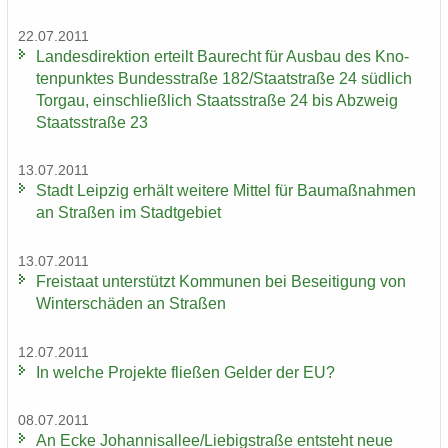
22.07.2011
Lan­des­di­rek­ti­on er­teilt Bau­recht für Aus­bau des Kno­
ten­punk­tes Bun­des­stra­ße 182/Staat­stra­ße 24 süd­lich
Tor­gau, ein­schließ­lich Staats­stra­ße 24 bis Ab­zweig
Staats­stra­ße 23
13.07.2011
Stadt Leip­zig er­hält wei­te­re Mit­tel für Bau­maß­nah­men
an Stra­ßen im Stadt­ge­biet
13.07.2011
Frei­staat un­ter­stützt Kom­mu­nen bei Be­sei­ti­gung von
Win­ter­schä­den an Stra­ßen
12.07.2011
In wel­che Pro­jek­te flie­ßen Gel­der der EU?
08.07.2011
An Ecke Jo­han­ni­s­al­lee/Lie­big­stra­ße ent­steht neue