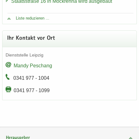
Staats­stra­ße 16 in Mock­reh­na wird aus­ge­baut
Liste re­du­zie­ren ...
Ihr Kon­takt vor Ort
Dienst­stel­le Leip­zig
Mandy Peschang
0341 977 - 1004
0341 977 - 1099
Herausgeber