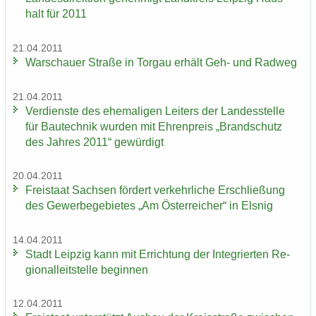
halt für 2011
21.04.2011
War­schau­er Stra­ße in Tor­gau er­hält Geh- und Rad­weg
21.04.2011
Ver­diens­te des ehe­ma­li­gen Lei­ters der Lan­des­stel­le
für Bau­tech­nik wur­den mit Eh­ren­preis „Brand­schutz
des Jah­res 2011“ ge­wür­digt
20.04.2011
Frei­staat Sach­sen för­dert ver­kehr­li­che Er­schlie­ßung
des Ge­wer­be­ge­bie­tes „Am Ös­ter­rei­cher“ in Els­nig
14.04.2011
Stadt Leip­zig kann mit Er­rich­tung der In­te­grier­ten Re­
gio­nal­leit­stel­le be­gin­nen
12.04.2011