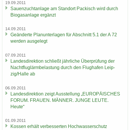
19.09.2011
Sauen­zucht­an­la­ge am Stand­ort Pa­ckisch wird durch
Bio­gas­an­la­ge er­gänzt
14.09.2011
Ge­än­der­te Plan­un­ter­la­gen für Ab­schnitt 5.1 der A 72
wer­den aus­ge­legt
07.09.2011
Lan­des­di­rek­ti­on schließt jähr­li­che Über­prü­fung der
Nacht­flug­lärm­be­las­tung durch den Flug­ha­fen Leip­
zig/Halle ab
06.09.2011
Lan­des­di­rek­ti­on zeigt Aus­stel­lung „EU­RO­PÄI­SCHES
FORUM. FRAU­EN. MÄN­NER. JUNGE LEUTE.
Heute“
01.09.2011
Kos­sen er­hält ver­bes­ser­ten Hoch­was­ser­schutz