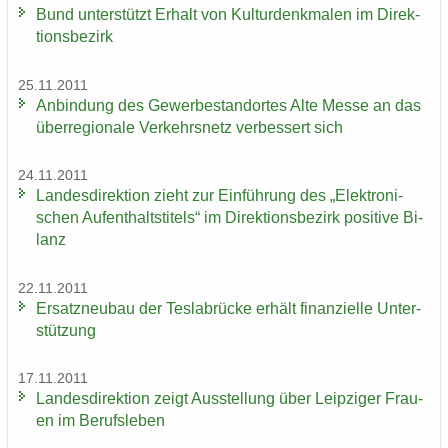
Bund un­ter­stützt Er­halt von Kul­tur­denk­ma­len im Di­rek­
ti­ons­be­zirk
25.11.2011
An­bin­dung des Ge­wer­be­stand­or­tes Alte Messe an das
über­re­gio­na­le Ver­kehrs­netz ver­bes­sert sich
24.11.2011
Lan­des­di­rek­ti­on zieht zur Ein­füh­rung des „Elek­tro­ni­
schen Auf­ent­halts­ti­tels“ im Di­rek­ti­ons­be­zirk po­si­ti­ve Bi­
lanz
22.11.2011
Er­satz­neu­bau der Tes­la­b­rü­cke er­hält fi­nan­zi­el­le Un­ter­
stüt­zung
17.11.2011
Lan­des­di­rek­ti­on zeigt Aus­stel­lung über Leip­zi­ger Frau­
en im Be­rufs­le­ben