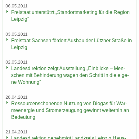
06.05.2011
Frei­staat un­ter­stützt „Stand­ort­mar­ke­ting für die Re­gi­on
Leip­zig“
03.05.2011
Frei­staat Sach­sen för­dert Aus­bau der Lütz­ner Stra­ße in
Leip­zig
02.05.2011
Lan­des­di­rek­ti­on zeigt Aus­stel­lung „Ein­bli­cke – Men­
schen mit Be­hin­de­rung wagen den Schritt in die ei­ge­
ne Woh­nung“
28.04.2011
Res­sour­cen­scho­nen­de Nut­zung von Bio­gas für Wär­
me­en­er­gie und Strom­erzeu­gung ge­winnt wei­ter­hin an
Be­deu­tung
21.04.2011
Lan­des­di­rek­ti­on ge­neh­migt Land­kreis Leip­zig Haus­