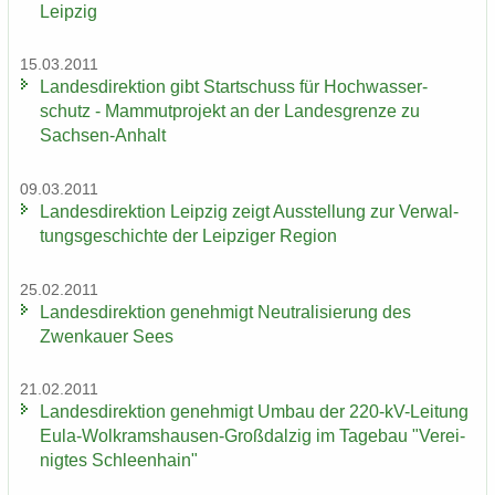
Leip­zig
15.03.2011
Lan­des­di­rek­ti­on gibt Start­schuss für Hoch­was­ser­
schutz - Mam­mut­pro­jekt an der Lan­des­gren­ze zu
Sachsen-​Anhalt
09.03.2011
Lan­des­di­rek­ti­on Leip­zig zeigt Aus­stel­lung zur Ver­wal­
tungs­ge­schich­te der Leip­zi­ger Re­gi­on
25.02.2011
Lan­des­di­rek­ti­on ge­neh­migt Neu­tra­li­sie­rung des
Zwenkau­er Sees
21.02.2011
Lan­des­di­rek­ti­on ge­neh­migt Umbau der 220-​kV-Leitung
Eula-​Wolkramshausen-Großdalzig im Ta­ge­bau "Ver­ei­
nig­tes Schleen­hain"