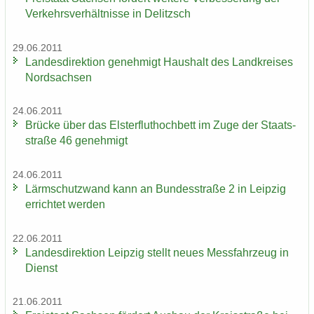
Ver­kehrs­ver­hält­nis­se in De­litzsch
29.06.2011
Lan­des­di­rek­ti­on ge­neh­migt Haus­halt des Land­krei­ses
Nord­sach­sen
24.06.2011
Brü­cke über das Els­ter­flut­hoch­bett im Zuge der Staats­
stra­ße 46 ge­neh­migt
24.06.2011
Lärm­schutz­wand kann an Bun­des­stra­ße 2 in Leip­zig
er­rich­tet wer­den
22.06.2011
Lan­des­di­rek­ti­on Leip­zig stellt neues Mess­fahr­zeug in
Dienst
21.06.2011