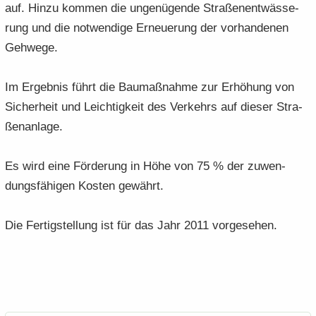
auf. Hinzu kom­men die un­ge­nü­gen­de Stra­ßen­ent­wäs­se­
rung und die not­wen­di­ge Er­neue­rung der vor­han­de­nen
Geh­we­ge.
Im Er­geb­nis führt die Bau­maß­nah­me zur Er­hö­hung von
Si­cher­heit und Leich­tig­keit des Ver­kehrs auf die­ser Stra­
ßen­an­la­ge.
Es wird eine För­de­rung in Höhe von 75 % der zu­wen­
dungs­fä­hi­gen Kos­ten ge­währt.
Die Fer­tig­stel­lung ist für das Jahr 2011 vor­ge­se­hen.