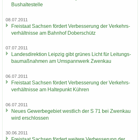
Bus­hal­te­stel­le
08.07.2011
Frei­staat Sach­sen för­dert Ver­bes­se­rung der Ver­kehrs­
ver­hält­nis­se am Bahn­hof Do­ber­schütz
07.07.2011
Lan­des­di­rek­ti­on Leip­zig gibt grü­nes Licht für Lei­tungs­
bau­maß­nah­men am Um­spann­werk Zwenkau
06.07.2011
Frei­staat Sach­sen för­dert Ver­bes­se­rung der Ver­kehrs­
ver­hält­nis­se am Hal­te­punkt Küh­ren
06.07.2011
Neues Ge­wer­be­ge­biet west­lich der S 71 bei Zwenkau
wird er­schlos­sen
30.06.2011
Frei­staat Sach­sen för­dert wei­te­re Ver­bes­se­rung der