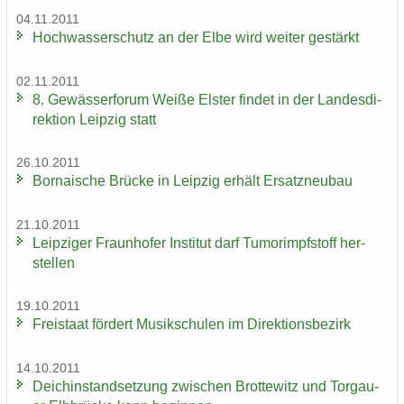
04.11.2011
Hoch­was­ser­schutz an der Elbe wird wei­ter ge­stärkt
02.11.2011
8. Ge­wäs­ser­fo­rum Weiße Els­ter fin­det in der Lan­des­di­
rek­ti­on Leip­zig statt
26.10.2011
Bor­na­i­sche Brü­cke in Leip­zig er­hält Er­satz­neu­bau
21.10.2011
Leip­zi­ger Fraun­ho­fer In­sti­tut darf Tu­mor­impf­stoff her­
stel­len
19.10.2011
Frei­staat för­dert Mu­sik­schu­len im Di­rek­ti­ons­be­zirk
14.10.2011
Deich­in­stand­set­zung zwi­schen Brot­te­witz und Tor­gau­