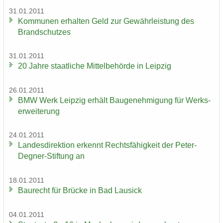
31.01.2011
Kom­mu­nen er­hal­ten Geld zur Ge­währ­leis­tung des
Brand­schut­zes
31.01.2011
20 Jahre staat­li­che Mit­tel­be­hör­de in Leip­zig
26.01.2011
BMW Werk Leip­zig er­hält Bau­ge­neh­mi­gung für Werks­
er­wei­te­rung
24.01.2011
Lan­des­di­rek­ti­on er­kennt Rechts­fä­hig­keit der Peter-​
Degner-Stiftung an
18.01.2011
Bau­recht für Brü­cke in Bad Lau­sick
04.01.2011