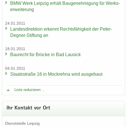
BMW Werk Leip­zig er­hält Bau­ge­neh­mi­gung für Werks­
er­wei­te­rung
24.01.2011
Lan­des­di­rek­ti­on er­kennt Rechts­fä­hig­keit der Peter-​
Degner-Stiftung an
18.01.2011
Bau­recht für Brü­cke in Bad Lau­sick
04.01.2011
Staats­stra­ße 16 in Mock­reh­na wird aus­ge­baut
Liste re­du­zie­ren ...
Ihr Kon­takt vor Ort
Dienst­stel­le Leip­zig