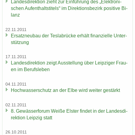
Lan­des­di­rek­ti­on zieht zur Ein­füh­rung des „Elek­tro­ni­
schen Auf­ent­halts­ti­tels“ im Di­rek­ti­ons­be­zirk po­si­ti­ve Bi­
lanz
22.11.2011
Er­satz­neu­bau der Tes­la­b­rü­cke er­hält fi­nan­zi­el­le Un­ter­
stüt­zung
17.11.2011
Lan­des­di­rek­ti­on zeigt Aus­stel­lung über Leip­zi­ger Frau­
en im Be­rufs­le­ben
04.11.2011
Hoch­was­ser­schutz an der Elbe wird wei­ter ge­stärkt
02.11.2011
8. Ge­wäs­ser­fo­rum Weiße Els­ter fin­det in der Lan­des­di­
rek­ti­on Leip­zig statt
26.10.2011