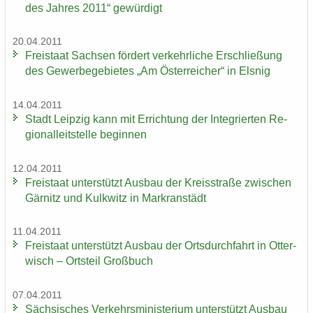
des Jah­res 2011“ ge­wür­digt
20.04.2011
Frei­staat Sach­sen för­dert ver­kehr­li­che Er­schlie­ßung
des Ge­wer­be­ge­bie­tes „Am Ös­ter­rei­cher“ in Els­nig
14.04.2011
Stadt Leip­zig kann mit Er­rich­tung der In­te­grier­ten Re­
gio­nal­leit­stel­le be­gin­nen
12.04.2011
Frei­staat un­ter­stützt Aus­bau der Kreis­stra­ße zwi­schen
Gär­nitz und Kulk­witz in Markran­städt
11.04.2011
Frei­staat un­ter­stützt Aus­bau der Orts­durch­fahrt in Ot­ter­
wisch – Orts­teil Groß­buch
07.04.2011
Säch­si­sches Ver­kehrs­mi­nis­te­ri­um un­ter­stützt Aus­bau