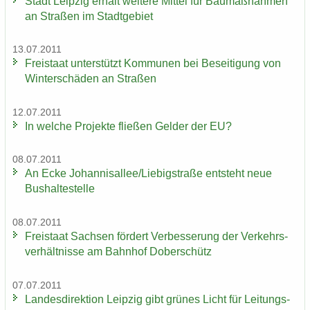
Stadt Leip­zig er­hält wei­te­re Mit­tel für Bau­maß­nah­men
an Stra­ßen im Stadt­ge­biet
13.07.2011
Frei­staat un­ter­stützt Kom­mu­nen bei Be­sei­ti­gung von
Win­ter­schä­den an Stra­ßen
12.07.2011
In wel­che Pro­jek­te flie­ßen Gel­der der EU?
08.07.2011
An Ecke Jo­han­ni­s­al­lee/Lie­big­stra­ße ent­steht neue
Bus­hal­te­stel­le
08.07.2011
Frei­staat Sach­sen för­dert Ver­bes­se­rung der Ver­kehrs­
ver­hält­nis­se am Bahn­hof Do­ber­schütz
07.07.2011
Lan­des­di­rek­ti­on Leip­zig gibt grü­nes Licht für Lei­tungs­