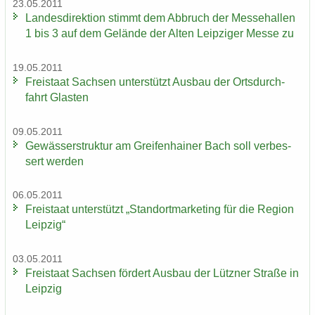
23.05.2011
Lan­des­di­rek­ti­on stimmt dem Ab­bruch der Mes­se­hal­len
1 bis 3 auf dem Ge­län­de der Alten Leip­zi­ger Messe zu
19.05.2011
Frei­staat Sach­sen un­ter­stützt Aus­bau der Orts­durch­
fahrt Glas­ten
09.05.2011
Ge­wäs­ser­struk­tur am Grei­fen­hai­ner Bach soll ver­bes­
sert wer­den
06.05.2011
Frei­staat un­ter­stützt „Stand­ort­mar­ke­ting für die Re­gi­on
Leip­zig“
03.05.2011
Frei­staat Sach­sen för­dert Aus­bau der Lütz­ner Stra­ße in
Leip­zig