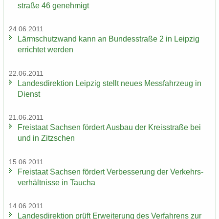
stra­ße 46 ge­neh­migt
24.06.2011
Lärm­schutz­wand kann an Bun­des­stra­ße 2 in Leip­zig
er­rich­tet wer­den
22.06.2011
Lan­des­di­rek­ti­on Leip­zig stellt neues Mess­fahr­zeug in
Dienst
21.06.2011
Frei­staat Sach­sen för­dert Aus­bau der Kreis­stra­ße bei
und in Zitz­schen
15.06.2011
Frei­staat Sach­sen för­dert Ver­bes­se­rung der Ver­kehrs­
ver­hält­nis­se in Tau­cha
14.06.2011
Lan­des­di­rek­ti­on prüft Er­wei­te­rung des Ver­fah­rens zur