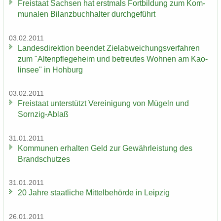
Frei­staat Sach­sen hat erst­mals Fort­bil­dung zum Kom­
mu­na­len Bi­lanz­buch­hal­ter durch­ge­führt
03.02.2011
Lan­des­di­rek­ti­on be­en­det Ziel­ab­wei­chungs­ver­fah­ren
zum "Al­ten­pfle­ge­heim und be­treu­tes Woh­nen am Kao­
lin­see" in Hoh­burg
03.02.2011
Frei­staat un­ter­stützt Ver­ei­ni­gung von Mü­geln und
Sornzig-​Ablaß
31.01.2011
Kom­mu­nen er­hal­ten Geld zur Ge­währ­leis­tung des
Brand­schut­zes
31.01.2011
20 Jahre staat­li­che Mit­tel­be­hör­de in Leip­zig
26.01.2011