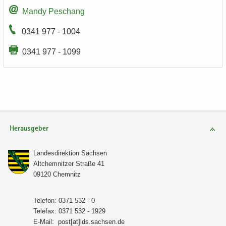
Mandy Peschang
0341 977 - 1004
0341 977 - 1099
Herausgeber
Lan­des­di­rek­ti­on Sach­sen
Alt­chem­nit­zer Stra­ße 41
09120 Chem­nitz
Te­le­fon: 0371 532 - 0
Te­le­fax: 0371 532 - 1929
E-​Mail:
post[at]lds.sach­sen.de