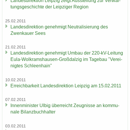
Lan­des­di­rek­ti­on Leip­zig zeigt Aus­stel­lung zur Ver­wal­
tungs­ge­schich­te der Leip­zi­ger Re­gi­on
25.02.2011
Lan­des­di­rek­ti­on ge­neh­migt Neu­tra­li­sie­rung des
Zwenkau­er Sees
21.02.2011
Lan­des­di­rek­ti­on ge­neh­migt Umbau der 220-​kV-Leitung
Eula-​Wolkramshausen-Großdalzig im Ta­ge­bau "Ver­ei­
nig­tes Schleen­hain"
10.02.2011
Er­reich­bar­keit Lan­des­di­rek­ti­on Leip­zig am 15.02.2011
07.02.2011
In­nen­mi­nis­ter Ulbig über­reicht Zeug­nis­se an kom­mu­
na­le Bi­lanz­buch­hal­ter
03.02.2011