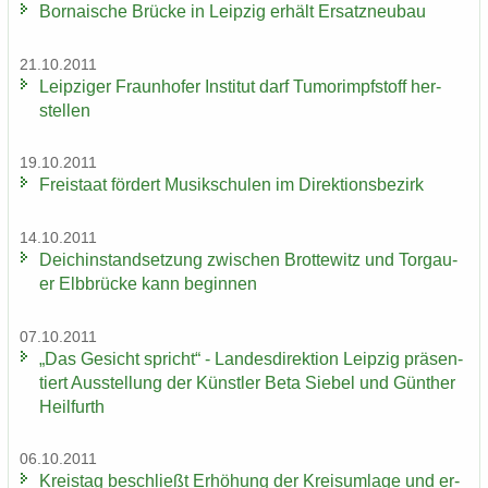
Bor­na­i­sche Brü­cke in Leip­zig er­hält Er­satz­neu­bau
21.10.2011
Leip­zi­ger Fraun­ho­fer In­sti­tut darf Tu­mor­impf­stoff her­
stel­len
19.10.2011
Frei­staat för­dert Mu­sik­schu­len im Di­rek­ti­ons­be­zirk
14.10.2011
Deich­in­stand­set­zung zwi­schen Brot­te­witz und Tor­gau­
er Elb­brü­cke kann be­gin­nen
07.10.2011
„Das Ge­sicht spricht“ - Lan­des­di­rek­ti­on Leip­zig prä­sen­
tiert Aus­stel­lung der Künst­ler Beta Sie­bel und Gün­ther
Heil­furth
06.10.2011
Kreis­tag be­schließt Er­hö­hung der Kreis­um­la­ge und er­