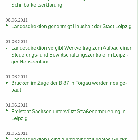
Schiff­bar­keits­er­klä­rung
08.06.2011
Lan­des­di­rek­ti­on ge­neh­migt Haus­halt der Stadt Leip­zig
01.06.2011
Lan­des­di­rek­ti­on ver­gibt Werk­ver­trag zum Auf­bau einer
Steuerungs-​ und Be­wirt­schaf­tungs­zen­tra­le im Leip­zi­
ger Neu­seen­land
01.06.2011
Brü­cken im Zuge der B 87 in Tor­gau wer­den neu ge­
baut
01.06.2011
Frei­staat Sach­sen un­ter­stützt Stra­ßen­er­neue­rung in
Leip­zig
31.05.2011
Lan­des­di­rek­ti­on Leip­zig un­ter­bin­det il­le­ga­les Glücks­