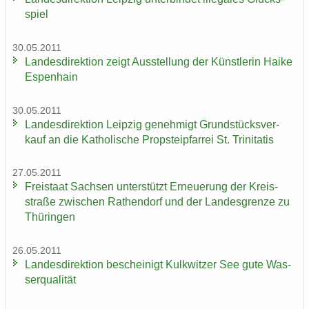
spiel
30.05.2011
Lan­des­di­rek­ti­on zeigt Aus­stel­lung der Künst­le­rin Haike
Es­pen­hain
30.05.2011
Lan­des­di­rek­ti­on Leip­zig ge­neh­migt Grund­stücks­ver­
kauf an die Ka­tho­li­sche Propstei­pfar­rei St. Tri­ni­ta­tis
27.05.2011
Frei­staat Sach­sen un­ter­stützt Er­neue­rung der Kreis­
stra­ße zwi­schen Ra­then­dorf und der Lan­des­gren­ze zu
Thü­rin­gen
26.05.2011
Lan­des­di­rek­ti­on be­schei­nigt Kulk­wit­zer See gute Was­
ser­qua­li­tät