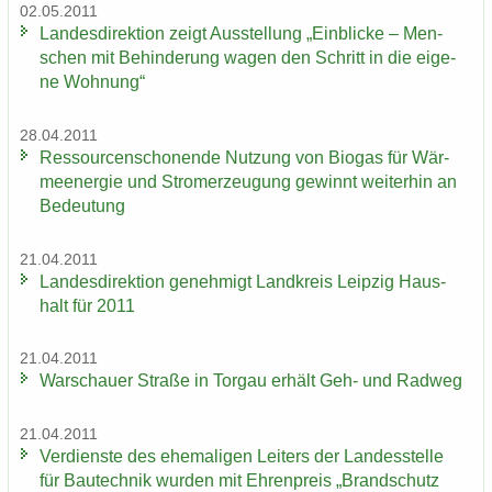
02.05.2011
Lan­des­di­rek­ti­on zeigt Aus­stel­lung „Ein­bli­cke – Men­
schen mit Be­hin­de­rung wagen den Schritt in die ei­ge­
ne Woh­nung“
28.04.2011
Res­sour­cen­scho­nen­de Nut­zung von Bio­gas für Wär­
me­en­er­gie und Strom­erzeu­gung ge­winnt wei­ter­hin an
Be­deu­tung
21.04.2011
Lan­des­di­rek­ti­on ge­neh­migt Land­kreis Leip­zig Haus­
halt für 2011
21.04.2011
War­schau­er Stra­ße in Tor­gau er­hält Geh- und Rad­weg
21.04.2011
Ver­diens­te des ehe­ma­li­gen Lei­ters der Lan­des­stel­le
für Bau­tech­nik wur­den mit Eh­ren­preis „Brand­schutz