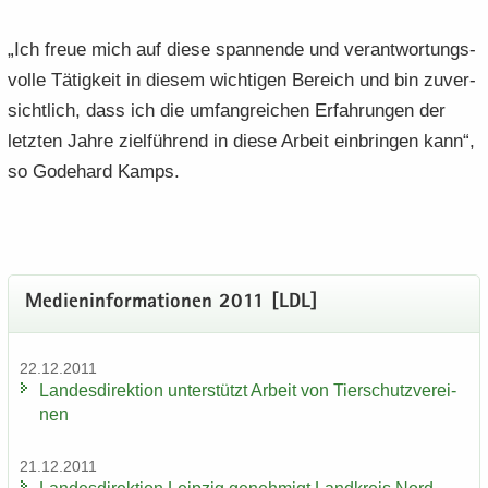
„Ich freue mich auf diese span­nen­de und ver­ant­wor­tungs­
vol­le Tä­tig­keit in die­sem wich­ti­gen Be­reich und bin zu­ver­
sicht­lich, dass ich die um­fang­rei­chen Er­fah­run­gen der
letz­ten Jahre ziel­füh­rend in diese Ar­beit ein­brin­gen kann“,
so Go­de­hard Kamps.
Me­di­en­in­for­ma­tio­nen 2011 [LDL]
22.12.2011
Lan­des­di­rek­ti­on un­ter­stützt Ar­beit von Tier­schutz­ver­ei­
nen
21.12.2011