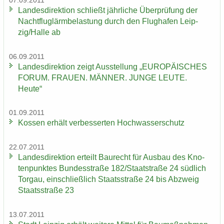
07.09.2011
Lan­des­di­rek­ti­on schließt jähr­li­che Über­prü­fung der
Nacht­flug­lärm­be­las­tung durch den Flug­ha­fen Leip­
zig/Halle ab
06.09.2011
Lan­des­di­rek­ti­on zeigt Aus­stel­lung „EU­RO­PÄI­SCHES
FORUM. FRAU­EN. MÄN­NER. JUNGE LEUTE.
Heute“
01.09.2011
Kos­sen er­hält ver­bes­ser­ten Hoch­was­ser­schutz
22.07.2011
Lan­des­di­rek­ti­on er­teilt Bau­recht für Aus­bau des Kno­
ten­punk­tes Bun­des­stra­ße 182/Staat­stra­ße 24 süd­lich
Tor­gau, ein­schließ­lich Staats­stra­ße 24 bis Ab­zweig
Staats­stra­ße 23
13.07.2011