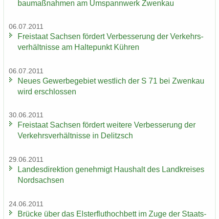
bau­maß­nah­men am Um­spann­werk Zwenkau
06.07.2011
Frei­staat Sach­sen för­dert Ver­bes­se­rung der Ver­kehrs­
ver­hält­nis­se am Hal­te­punkt Küh­ren
06.07.2011
Neues Ge­wer­be­ge­biet west­lich der S 71 bei Zwenkau
wird er­schlos­sen
30.06.2011
Frei­staat Sach­sen för­dert wei­te­re Ver­bes­se­rung der
Ver­kehrs­ver­hält­nis­se in De­litzsch
29.06.2011
Lan­des­di­rek­ti­on ge­neh­migt Haus­halt des Land­krei­ses
Nord­sach­sen
24.06.2011
Brü­cke über das Els­ter­flut­hoch­bett im Zuge der Staats­