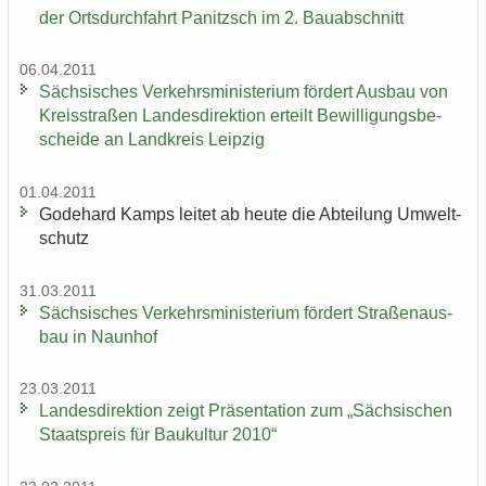
der Orts­durch­fahrt Pa­nitzsch im 2. Bau­ab­schnitt
06.04.2011
Säch­si­sches Ver­kehrs­mi­nis­te­ri­um för­dert Aus­bau von
Kreis­stra­ßen Lan­des­di­rek­ti­on er­teilt Be­wil­li­gungs­be­
schei­de an Land­kreis Leip­zig
01.04.2011
Go­de­hard Kamps lei­tet ab heute die Ab­tei­lung Um­welt­
schutz
31.03.2011
Säch­si­sches Ver­kehrs­mi­nis­te­ri­um för­dert Stra­ßen­aus­
bau in Naun­hof
23.03.2011
Lan­des­di­rek­ti­on zeigt Prä­sen­ta­ti­on zum „Säch­si­schen
Staats­preis für Bau­kul­tur 2010“