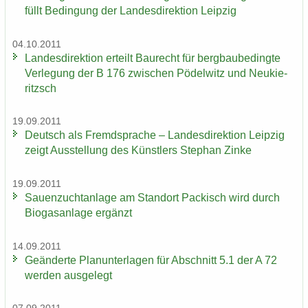
füllt Be­din­gung der Lan­des­di­rek­ti­on Leip­zig
04.10.2011
Lan­des­di­rek­ti­on er­teilt Bau­recht für berg­bau­be­ding­te
Ver­le­gung der B 176 zwi­schen Pö­del­witz und Neu­kie­
ritzsch
19.09.2011
Deutsch als Fremd­spra­che – Lan­des­di­rek­ti­on Leip­zig
zeigt Aus­stel­lung des Künst­lers Ste­phan Zinke
19.09.2011
Sauen­zucht­an­la­ge am Stand­ort Pa­ckisch wird durch
Bio­gas­an­la­ge er­gänzt
14.09.2011
Ge­än­der­te Plan­un­ter­la­gen für Ab­schnitt 5.1 der A 72
wer­den aus­ge­legt