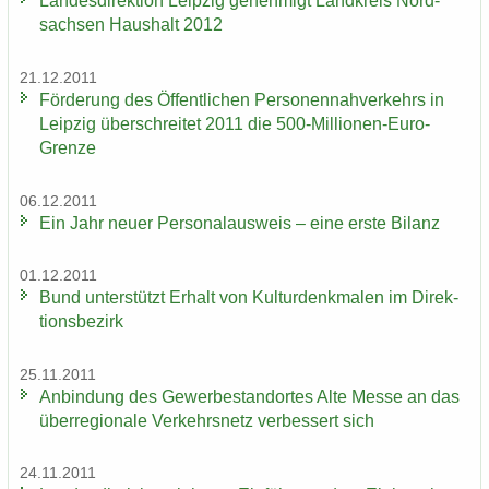
Lan­des­di­rek­ti­on Leip­zig ge­neh­migt Land­kreis Nord­
sach­sen Haus­halt 2012
21.12.2011
För­de­rung des Öf­fent­li­chen Per­so­nen­nah­ver­kehrs in
Leip­zig über­schrei­tet 2011 die 500-​Millionen-Euro-
Grenze
06.12.2011
Ein Jahr neuer Per­so­nal­aus­weis – eine erste Bi­lanz
01.12.2011
Bund un­ter­stützt Er­halt von Kul­tur­denk­ma­len im Di­rek­
ti­ons­be­zirk
25.11.2011
An­bin­dung des Ge­wer­be­stand­or­tes Alte Messe an das
über­re­gio­na­le Ver­kehrs­netz ver­bes­sert sich
24.11.2011