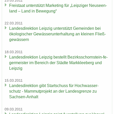
23.03.2011
Frei­staat un­ter­stützt Mar­ke­ting für „Leip­zi­ger Neu­seen­
land – Land in Be­we­gung“
22.03.2011
Lan­des­di­rek­ti­on Leip­zig un­ter­stützt Ge­mein­den bei
öko­lo­gi­scher Ge­wäs­ser­un­ter­hal­tung an klei­nen Fließ­
ge­wäs­sern
18.03.2011
Lan­des­di­rek­ti­on Leip­zig be­stellt Bezirksschornstein-​ fe­
ger­meis­ter im Be­reich der Städ­te Mark­klee­berg und
Leip­zig
15.03.2011
Lan­des­di­rek­ti­on gibt Start­schuss für Hoch­was­ser­
schutz - Mam­mut­pro­jekt an der Lan­des­gren­ze zu
Sachsen-​Anhalt
09.03.2011