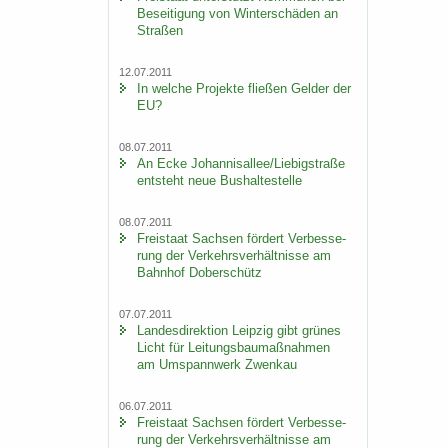
Be­sei­ti­gung von Win­ter­schä­den an
Stra­ßen
12.07.2011
In wel­che Pro­jek­te flie­ßen Gel­der der
EU?
08.07.2011
An Ecke Jo­han­ni­s­al­lee/Lie­big­stra­ße
ent­steht neue Bus­hal­te­stel­le
08.07.2011
Frei­staat Sach­sen för­dert Ver­bes­se­
rung der Ver­kehrs­ver­hält­nis­se am
Bahn­hof Do­ber­schütz
07.07.2011
Lan­des­di­rek­ti­on Leip­zig gibt grü­nes
Licht für Lei­tungs­bau­maß­nah­men
am Um­spann­werk Zwenkau
06.07.2011
Frei­staat Sach­sen för­dert Ver­bes­se­
rung der Ver­kehrs­ver­hält­nis­se am