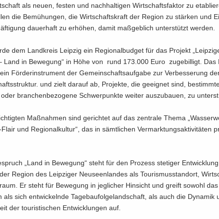
rt­schaft als neuen, fes­ten und nach­hal­ti­gen Wirt­schafts­fak­tor zu eta­blie­
len die Be­mü­hun­gen, die Wirt­schafts­kraft der Re­gi­on zu stär­ken und 
f­ti­gung dau­er­haft zu er­hö­hen, damit maß­geb­lich un­ter­stützt wer­den.
rde dem Land­kreis Leip­zig ein Re­gio­nal­bud­get für das Pro­jekt „Leip­zi­
– Land in Be­we­gung“ in Höhe von rund 173.000 Euro zu­ge­bil­ligt. Das R
 ein För­der­instru­ment der Ge­mein­schafts­auf­ga­be zur Ver­bes­se­rung der
afts­struk­tur. und zielt dar­auf ab, Pro­jek­te, die ge­eig­net sind, be­stimm­te
 oder bran­chen­be­zo­ge­ne Schwer­punk­te wei­ter aus­zu­bau­en, zu un­ter­st
ich­tig­ten Maß­nah­men sind ge­rich­tet auf das zen­tra­le Thema „Was­ser­we
lair und Re­gio­nal­kul­tur“, das in sämt­li­chen Ver­mark­tungs­ak­ti­vi­tä­ten p
­spruch „Land in Be­we­gung“ steht für den Pro­zess ste­ti­ger Ent­wick­lun
der Re­gi­on des Leip­zi­ger Neu­seen­lan­des als Tou­ris­mus­stand­ort, Wirtsc
­raum. Er steht für Be­we­gung in jeg­li­cher Hin­sicht und greift so­wohl da
n als sich ent­wi­ckeln­de Ta­ge­bau­fol­ge­land­schaft, als auch die Dy­na­mik
­keit der tou­ris­ti­schen Ent­wick­lun­gen auf.