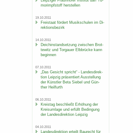
Leip­zi­ger Fraun­ho­fer In­sti­tut darf Tu­
mor­impf­stoff her­stel­len
19.10.2011
Frei­staat för­dert Mu­sik­schu­len im Di­
rek­ti­ons­be­zirk
14.10.2011
Deich­in­stand­set­zung zwi­schen Brot­
te­witz und Tor­gau­er Elb­brü­cke kann
be­gin­nen
07.10.2011
„Das Ge­sicht spricht“ - Lan­des­di­rek­
ti­on Leip­zig prä­sen­tiert Aus­stel­lung
der Künst­ler Beta Sie­bel und Gün­
ther Heil­furth
06.10.2011
Kreis­tag be­schließt Er­hö­hung der
Kreis­um­la­ge und er­füllt Be­din­gung
der Lan­des­di­rek­ti­on Leip­zig
04.10.2011
Lan­des­di­rek­ti­on er­teilt Bau­recht für