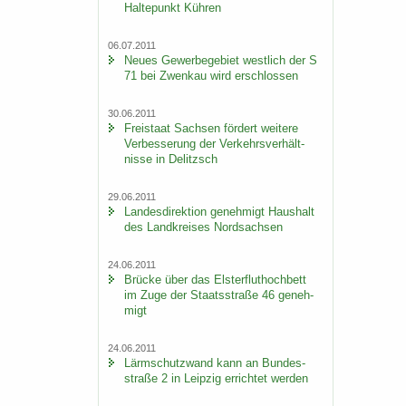
Hal­te­punkt Küh­ren
06.07.2011
Neues Ge­wer­be­ge­biet west­lich der S
71 bei Zwenkau wird er­schlos­sen
30.06.2011
Frei­staat Sach­sen för­dert wei­te­re
Ver­bes­se­rung der Ver­kehrs­ver­hält­
nis­se in De­litzsch
29.06.2011
Lan­des­di­rek­ti­on ge­neh­migt Haus­halt
des Land­krei­ses Nord­sach­sen
24.06.2011
Brü­cke über das Els­ter­flut­hoch­bett
im Zuge der Staats­stra­ße 46 ge­neh­
migt
24.06.2011
Lärm­schutz­wand kann an Bun­des­
stra­ße 2 in Leip­zig er­rich­tet wer­den