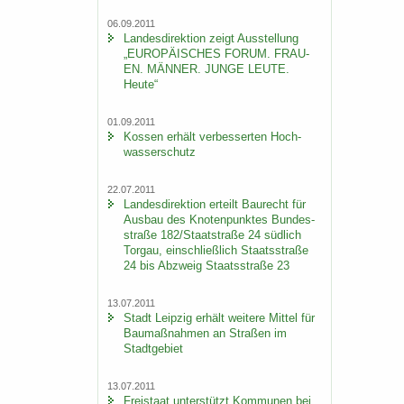
06.09.2011
Lan­des­di­rek­ti­on zeigt Aus­stel­lung
„EU­RO­PÄI­SCHES FORUM. FRAU­
EN. MÄN­NER. JUNGE LEUTE.
Heute“
01.09.2011
Kos­sen er­hält ver­bes­ser­ten Hoch­
was­ser­schutz
22.07.2011
Lan­des­di­rek­ti­on er­teilt Bau­recht für
Aus­bau des Kno­ten­punk­tes Bun­des­
stra­ße 182/Staat­stra­ße 24 süd­lich
Tor­gau, ein­schließ­lich Staats­stra­ße
24 bis Ab­zweig Staats­stra­ße 23
13.07.2011
Stadt Leip­zig er­hält wei­te­re Mit­tel für
Bau­maß­nah­men an Stra­ßen im
Stadt­ge­biet
13.07.2011
Frei­staat un­ter­stützt Kom­mu­nen bei