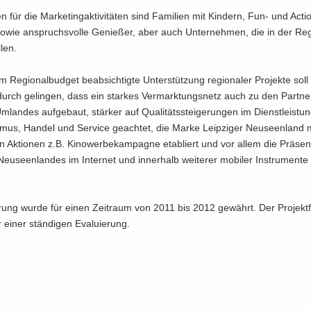
n für die Mar­ke­ting­ak­ti­vi­tä­ten sind Fa­mi­li­en mit Kin­dern, Fun- und Actio
owie an­spruchs­vol­le Ge­nie­ßer, aber auch Un­ter­neh­men, die in der Re­
­len.
Re­gio­nal­bud­get be­ab­sich­tig­te Un­ter­stüt­zung re­gio­na­ler Pro­jek­te sol
durch ge­lin­gen, dass ein star­kes Ver­mark­tungs­netz auch zu den Part­n
m­lan­des auf­ge­baut, stär­ker auf Qua­li­täts­stei­ge­run­gen im Dienst­leis­tu
­mus, Han­del und Ser­vice ge­ach­tet, die Marke Leip­zi­ger Neu­seen­land 
n Ak­tio­nen z.B. Ki­no­wer­be­kam­pa­gne eta­bliert und vor allem die Prä­s
Neu­seen­lan­des im In­ter­net und in­ner­halb wei­te­rer mo­bi­ler In­stru­men­te
rung wurde für einen Zeit­raum von 2011 bis 2012 ge­währt. Der Pro­jekt­fo
 einer stän­di­gen Eva­lu­ie­rung.