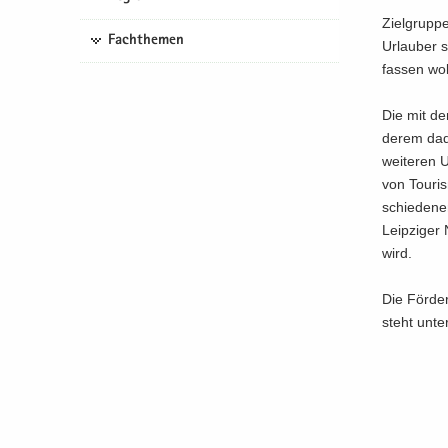
Ziel­grup­pe
Fachthemen
Urlauber s
fas­sen wol
Die mit dem 
de­rem da­
wei­te­ren U
von Tou­ris
schie­de­ne
Leip­zi­ger 
wird.
Die För­de­
steht unter