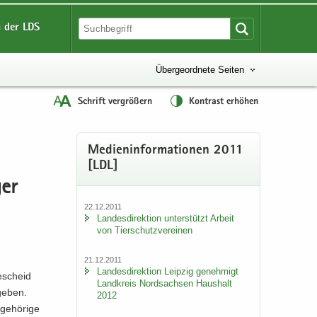
 der LDS
Übergeordnete Seiten
Schrift vergrößern
Kontrast erhöhen
Me­di­en­in­for­ma­tio­nen 2011
[LDL]
ger
22.12.2011
Lan­des­di­rek­ti­on un­ter­stützt Ar­beit
von Tier­schutz­ver­ei­nen
21.12.2011
Lan­des­di­rek­ti­on Leip­zig ge­neh­migt
e­scheid
Land­kreis Nord­sach­sen Haus­halt
ge­ben.
2012
e­hö­ri­ge