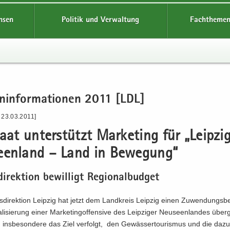
hsen
Politik und Verwaltung
Fachthemen
n­in­for­ma­tio­nen 2011 [LDL]
 23.03.2011]
taat un­ter­stützt Mar­ke­ting für „Leip­zi­
een­land – Land in Be­we­gung“
di­rek­ti­on be­wil­ligt Re­gio­nal­bud­get
­di­rek­ti­on Leip­zig hat jetzt dem Land­kreis Leip­zig einen Zu­wen­dungs­b
­li­sie­rung einer Mar­ke­ting­of­fen­si­ve des Leip­zi­ger Neu­seen­lan­des über­
ins­be­son­de­re das Ziel ver­folgt, den Ge­wäs­ser­tou­ris­mus und die da­zu­g