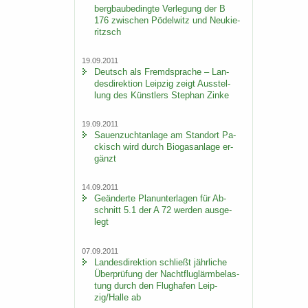
berg­bau­be­ding­te Ver­le­gung der B
176 zwi­schen Pö­del­witz und Neu­kie­
ritzsch
19.09.2011
Deutsch als Fremd­spra­che – Lan­
des­di­rek­ti­on Leip­zig zeigt Aus­stel­
lung des Künst­lers Ste­phan Zinke
19.09.2011
Sauen­zucht­an­la­ge am Stand­ort Pa­
ckisch wird durch Bio­gas­an­la­ge er­
gänzt
14.09.2011
Ge­än­der­te Plan­un­ter­la­gen für Ab­
schnitt 5.1 der A 72 wer­den aus­ge­
legt
07.09.2011
Lan­des­di­rek­ti­on schließt jähr­li­che
Über­prü­fung der Nacht­flug­lärm­be­las­
tung durch den Flug­ha­fen Leip­
zig/Halle ab