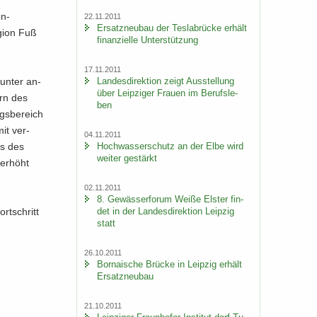
n-​
22.11.2011
Er­satz­neu­bau der Tes­la­b­rü­cke er­hält
gi­on Fuß
fi­nan­zi­el­le Un­ter­stüt­zung
17.11.2011
Lan­des­di­rek­ti­on zeigt Aus­stel­lung
l unter an­
über Leip­zi­ger Frau­en im Be­rufs­le­
ern des
ben
ngs­be­reich
mit ver­
04.11.2011
Hoch­was­ser­schutz an der Elbe wird
ens des
wei­ter ge­stärkt
 er­höht
02.11.2011
8. Ge­wäs­ser­fo­rum Weiße Els­ter fin­
det in der Lan­des­di­rek­ti­on Leip­zig
rt­schritt
statt
26.10.2011
Bor­na­i­sche Brü­cke in Leip­zig er­hält
Er­satz­neu­bau
21.10.2011