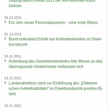
Leip­zig über­schrei­tet 2011 die 500-​Millionen-Euro-
Grenze
06.12.2011
Ein Jahr neuer Per­so­nal­aus­weis – eine erste Bi­lanz
01.12.2011
Bund un­ter­stützt Er­halt von Kul­tur­denk­ma­len im Di­rek­
ti­ons­be­zirk
25.11.2011
An­bin­dung des Ge­wer­be­stand­or­tes Alte Messe an das
über­re­gio­na­le Ver­kehrs­netz ver­bes­sert sich
24.11.2011
Lan­des­di­rek­ti­on zieht zur Ein­füh­rung des „Elek­tro­ni­
schen Auf­ent­halts­ti­tels“ im Di­rek­ti­ons­be­zirk po­si­ti­ve Bi­
lanz
22.11.2011