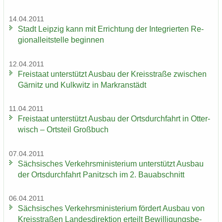
14.04.2011
Stadt Leip­zig kann mit Er­rich­tung der In­te­grier­ten Re­
gio­nal­leit­stel­le be­gin­nen
12.04.2011
Frei­staat un­ter­stützt Aus­bau der Kreis­stra­ße zwi­schen
Gär­nitz und Kulk­witz in Markran­städt
11.04.2011
Frei­staat un­ter­stützt Aus­bau der Orts­durch­fahrt in Ot­ter­
wisch – Orts­teil Groß­buch
07.04.2011
Säch­si­sches Ver­kehrs­mi­nis­te­ri­um un­ter­stützt Aus­bau
der Orts­durch­fahrt Pa­nitzsch im 2. Bau­ab­schnitt
06.04.2011
Säch­si­sches Ver­kehrs­mi­nis­te­ri­um för­dert Aus­bau von
Kreis­stra­ßen Lan­des­di­rek­ti­on er­teilt Be­wil­li­gungs­be­