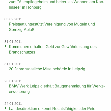
zum "Al­ten­pfle­ge­heim und be­treu­tes Woh­nen am Kao­
lin­see" in Hoh­burg
03.02.2011
Frei­staat un­ter­stützt Ver­ei­ni­gung von Mü­geln und
Sornzig-​Ablaß
31.01.2011
Kom­mu­nen er­hal­ten Geld zur Ge­währ­leis­tung des
Brand­schut­zes
31.01.2011
20 Jahre staat­li­che Mit­tel­be­hör­de in Leip­zig
26.01.2011
BMW Werk Leip­zig er­hält Bau­ge­neh­mi­gung für Werks­
er­wei­te­rung
24.01.2011
Lan­des­di­rek­ti­on er­kennt Rechts­fä­hig­keit der Peter-​