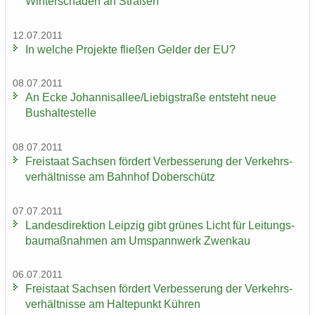
Win­ter­schä­den an Stra­ßen
12.07.2011
In wel­che Pro­jek­te flie­ßen Gel­der der EU?
08.07.2011
An Ecke Jo­han­ni­s­al­lee/Lie­big­stra­ße ent­steht neue
Bus­hal­te­stel­le
08.07.2011
Frei­staat Sach­sen för­dert Ver­bes­se­rung der Ver­kehrs­
ver­hält­nis­se am Bahn­hof Do­ber­schütz
07.07.2011
Lan­des­di­rek­ti­on Leip­zig gibt grü­nes Licht für Lei­tungs­
bau­maß­nah­men am Um­spann­werk Zwenkau
06.07.2011
Frei­staat Sach­sen för­dert Ver­bes­se­rung der Ver­kehrs­
ver­hält­nis­se am Hal­te­punkt Küh­ren