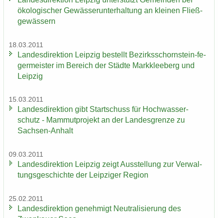
öko­lo­gi­scher Ge­wäs­ser­un­ter­hal­tung an klei­nen Fließ­
ge­wäs­sern
18.03.2011
Lan­des­di­rek­ti­on Leip­zig be­stellt Bezirksschornstein-​ fe­
ger­meis­ter im Be­reich der Städ­te Mark­klee­berg und
Leip­zig
15.03.2011
Lan­des­di­rek­ti­on gibt Start­schuss für Hoch­was­ser­
schutz - Mam­mut­pro­jekt an der Lan­des­gren­ze zu
Sachsen-​Anhalt
09.03.2011
Lan­des­di­rek­ti­on Leip­zig zeigt Aus­stel­lung zur Ver­wal­
tungs­ge­schich­te der Leip­zi­ger Re­gi­on
25.02.2011
Lan­des­di­rek­ti­on ge­neh­migt Neu­tra­li­sie­rung des