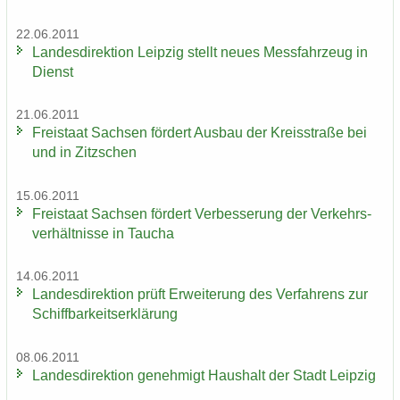
22.06.2011
Lan­des­di­rek­ti­on Leip­zig stellt neues Mess­fahr­zeug in
Dienst
21.06.2011
Frei­staat Sach­sen för­dert Aus­bau der Kreis­stra­ße bei
und in Zitz­schen
15.06.2011
Frei­staat Sach­sen för­dert Ver­bes­se­rung der Ver­kehrs­
ver­hält­nis­se in Tau­cha
14.06.2011
Lan­des­di­rek­ti­on prüft Er­wei­te­rung des Ver­fah­rens zur
Schiff­bar­keits­er­klä­rung
08.06.2011
Lan­des­di­rek­ti­on ge­neh­migt Haus­halt der Stadt Leip­zig