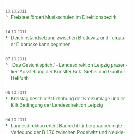
19.10.2011
Frei­staat för­dert Mu­sik­schu­len im Di­rek­ti­ons­be­zirk
14.10.2011
Deich­in­stand­set­zung zwi­schen Brot­te­witz und Tor­gau­
er Elb­brü­cke kann be­gin­nen
07.10.2011
„Das Ge­sicht spricht“ - Lan­des­di­rek­ti­on Leip­zig prä­sen­
tiert Aus­stel­lung der Künst­ler Beta Sie­bel und Gün­ther
Heil­furth
06.10.2011
Kreis­tag be­schließt Er­hö­hung der Kreis­um­la­ge und er­
füllt Be­din­gung der Lan­des­di­rek­ti­on Leip­zig
04.10.2011
Lan­des­di­rek­ti­on er­teilt Bau­recht für berg­bau­be­ding­te
Ver­le­gung der B 176 zwi­schen Pö­del­witz und Neu­kie­