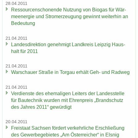
28.04.2011
Res­sour­cen­scho­nen­de Nut­zung von Bio­gas für Wär­
me­en­er­gie und Strom­erzeu­gung ge­winnt wei­ter­hin an
Be­deu­tung
21.04.2011
Lan­des­di­rek­ti­on ge­neh­migt Land­kreis Leip­zig Haus­
halt für 2011
21.04.2011
War­schau­er Stra­ße in Tor­gau er­hält Geh- und Rad­weg
21.04.2011
Ver­diens­te des ehe­ma­li­gen Lei­ters der Lan­des­stel­le
für Bau­tech­nik wur­den mit Eh­ren­preis „Brand­schutz
des Jah­res 2011“ ge­wür­digt
20.04.2011
Frei­staat Sach­sen för­dert ver­kehr­li­che Er­schlie­ßung
des Ge­wer­be­ge­bie­tes „Am Ös­ter­rei­cher“ in Els­nig