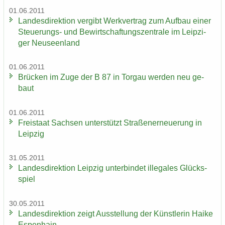
01.06.2011
Lan­des­di­rek­ti­on ver­gibt Werk­ver­trag zum Auf­bau einer
Steuerungs-​ und Be­wirt­schaf­tungs­zen­tra­le im Leip­zi­
ger Neu­seen­land
01.06.2011
Brü­cken im Zuge der B 87 in Tor­gau wer­den neu ge­
baut
01.06.2011
Frei­staat Sach­sen un­ter­stützt Stra­ßen­er­neue­rung in
Leip­zig
31.05.2011
Lan­des­di­rek­ti­on Leip­zig un­ter­bin­det il­le­ga­les Glücks­
spiel
30.05.2011
Lan­des­di­rek­ti­on zeigt Aus­stel­lung der Künst­le­rin Haike
Es­pen­hain