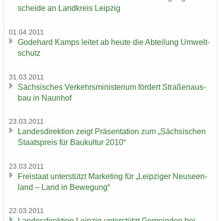
schei­de an Land­kreis Leip­zig
01.04.2011
Go­de­hard Kamps lei­tet ab heute die Ab­tei­lung Um­welt­
schutz
31.03.2011
Säch­si­sches Ver­kehrs­mi­nis­te­ri­um för­dert Stra­ßen­aus­
bau in Naun­hof
23.03.2011
Lan­des­di­rek­ti­on zeigt Prä­sen­ta­ti­on zum „Säch­si­schen
Staats­preis für Bau­kul­tur 2010“
23.03.2011
Frei­staat un­ter­stützt Mar­ke­ting für „Leip­zi­ger Neu­seen­
land – Land in Be­we­gung“
22.03.2011
Lan­des­di­rek­ti­on Leip­zig un­ter­stützt Ge­mein­den bei