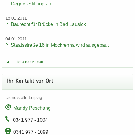
Degner-Stiftung an
18.01.2011
Bau­recht für Brü­cke in Bad Lau­sick
04.01.2011
Staats­stra­ße 16 in Mock­reh­na wird aus­ge­baut
Liste re­du­zie­ren ...
Ihr Kon­takt vor Ort
Dienst­stel­le Leip­zig
Mandy Peschang
0341 977 - 1004
0341 977 - 1099