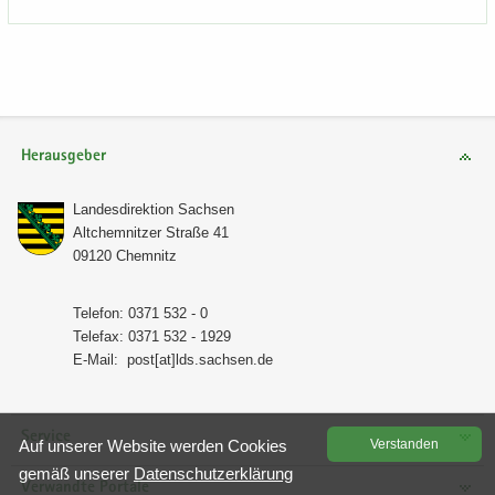
Herausgeber
Lan­des­di­rek­ti­on Sach­sen
Alt­chem­nit­zer Stra­ße 41
09120 Chem­nitz
Te­le­fon: 0371 532 - 0
Te­le­fax: 0371 532 - 1929
E-​Mail:
post[at]lds.sach­sen.de
Service
Auf un­se­rer Web­site wer­den Coo­kies
Ver­stan­den
gemäß un­se­rer
Da­ten­schutz­er­klä­rung
Verwandte Portale