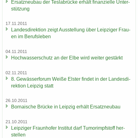
Er­satz­neu­bau der Tes­la­b­rü­cke er­hält fi­nan­zi­el­le Un­ter­
stüt­zung
17.11.2011
Lan­des­di­rek­ti­on zeigt Aus­stel­lung über Leip­zi­ger Frau­
en im Be­rufs­le­ben
04.11.2011
Hoch­was­ser­schutz an der Elbe wird wei­ter ge­stärkt
02.11.2011
8. Ge­wäs­ser­fo­rum Weiße Els­ter fin­det in der Lan­des­di­
rek­ti­on Leip­zig statt
26.10.2011
Bor­na­i­sche Brü­cke in Leip­zig er­hält Er­satz­neu­bau
21.10.2011
Leip­zi­ger Fraun­ho­fer In­sti­tut darf Tu­mor­impf­stoff her­
stel­len