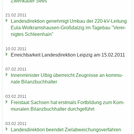
Zwenkau­er Sees
21.02.2011
Lan­des­di­rek­ti­on ge­neh­migt Umbau der 220-​kV-Leitung
Eula-​Wolkramshausen-Großdalzig im Ta­ge­bau "Ver­ei­
nig­tes Schleen­hain"
10.02.2011
Er­reich­bar­keit Lan­des­di­rek­ti­on Leip­zig am 15.02.2011
07.02.2011
In­nen­mi­nis­ter Ulbig über­reicht Zeug­nis­se an kom­mu­
na­le Bi­lanz­buch­hal­ter
03.02.2011
Frei­staat Sach­sen hat erst­mals Fort­bil­dung zum Kom­
mu­na­len Bi­lanz­buch­hal­ter durch­ge­führt
03.02.2011
Lan­des­di­rek­ti­on be­en­det Ziel­ab­wei­chungs­ver­fah­ren