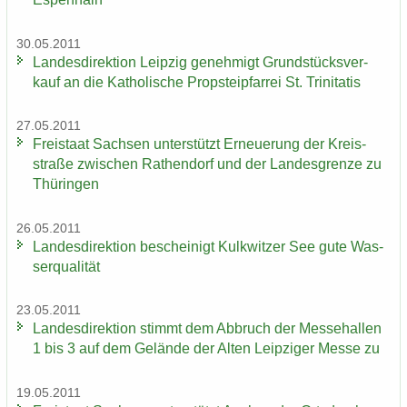
30.05.2011
Lan­des­di­rek­ti­on Leip­zig ge­neh­migt Grund­stücks­ver­
kauf an die Ka­tho­li­sche Propstei­pfar­rei St. Tri­ni­ta­tis
27.05.2011
Frei­staat Sach­sen un­ter­stützt Er­neue­rung der Kreis­
stra­ße zwi­schen Ra­then­dorf und der Lan­des­gren­ze zu
Thü­rin­gen
26.05.2011
Lan­des­di­rek­ti­on be­schei­nigt Kulk­wit­zer See gute Was­
ser­qua­li­tät
23.05.2011
Lan­des­di­rek­ti­on stimmt dem Ab­bruch der Mes­se­hal­len
1 bis 3 auf dem Ge­län­de der Alten Leip­zi­ger Messe zu
19.05.2011