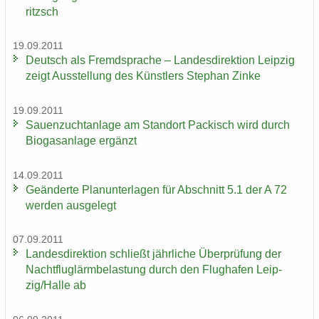
ritzsch
19.09.2011
Deutsch als Fremd­spra­che – Lan­des­di­rek­ti­on Leip­zig
zeigt Aus­stel­lung des Künst­lers Ste­phan Zinke
19.09.2011
Sauen­zucht­an­la­ge am Stand­ort Pa­ckisch wird durch
Bio­gas­an­la­ge er­gänzt
14.09.2011
Ge­än­der­te Plan­un­ter­la­gen für Ab­schnitt 5.1 der A 72
wer­den aus­ge­legt
07.09.2011
Lan­des­di­rek­ti­on schließt jähr­li­che Über­prü­fung der
Nacht­flug­lärm­be­las­tung durch den Flug­ha­fen Leip­
zig/Halle ab