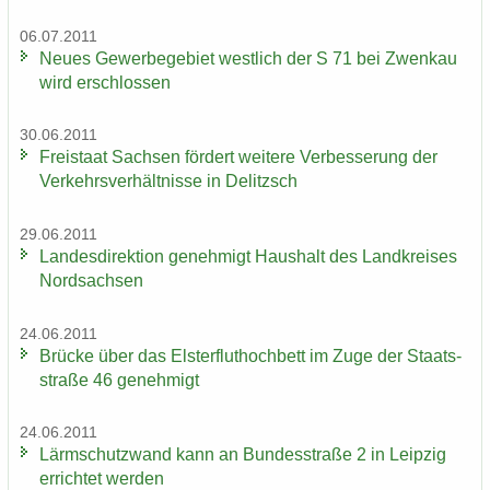
06.07.2011
Neues Ge­wer­be­ge­biet west­lich der S 71 bei Zwenkau
wird er­schlos­sen
30.06.2011
Frei­staat Sach­sen för­dert wei­te­re Ver­bes­se­rung der
Ver­kehrs­ver­hält­nis­se in De­litzsch
29.06.2011
Lan­des­di­rek­ti­on ge­neh­migt Haus­halt des Land­krei­ses
Nord­sach­sen
24.06.2011
Brü­cke über das Els­ter­flut­hoch­bett im Zuge der Staats­
stra­ße 46 ge­neh­migt
24.06.2011
Lärm­schutz­wand kann an Bun­des­stra­ße 2 in Leip­zig
er­rich­tet wer­den