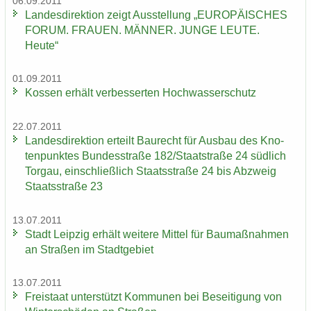
06.09.2011
Lan­des­di­rek­ti­on zeigt Aus­stel­lung „EU­RO­PÄI­SCHES
FORUM. FRAU­EN. MÄN­NER. JUNGE LEUTE.
Heute“
01.09.2011
Kos­sen er­hält ver­bes­ser­ten Hoch­was­ser­schutz
22.07.2011
Lan­des­di­rek­ti­on er­teilt Bau­recht für Aus­bau des Kno­
ten­punk­tes Bun­des­stra­ße 182/Staat­stra­ße 24 süd­lich
Tor­gau, ein­schließ­lich Staats­stra­ße 24 bis Ab­zweig
Staats­stra­ße 23
13.07.2011
Stadt Leip­zig er­hält wei­te­re Mit­tel für Bau­maß­nah­men
an Stra­ßen im Stadt­ge­biet
13.07.2011
Frei­staat un­ter­stützt Kom­mu­nen bei Be­sei­ti­gung von