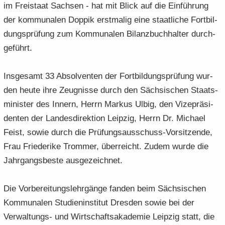
im Frei­staat Sach­sen - hat mit Blick auf die Ein­füh­rung
der kom­mu­na­len Dop­pik erst­ma­lig eine staat­li­che Fort­bil­
dungs­prü­fung zum Kom­mu­na­len Bi­lanz­buch­hal­ter durch­
ge­führt.
Ins­ge­samt 33 Ab­sol­ven­ten der Fort­bil­dungs­prü­fung wur­
den heute ihre Zeug­nis­se durch den Säch­si­schen Staats­
mi­nis­ter des In­nern, Herrn Mar­kus Ulbig, den Vi­ze­prä­si­
den­ten der Lan­des­di­rek­ti­on Leip­zig, Herrn Dr. Mi­cha­el
Feist, sowie durch die Prüfungsausschuss-​Vorsitzende,
Frau Frie­de­ri­ke Trom­mer, über­reicht. Zudem wurde die
Jahr­gangs­bes­te aus­ge­zeich­net.
Die Vor­be­rei­tungs­lehr­gän­ge fan­den beim Säch­si­schen
Kom­mu­na­len Stu­di­en­in­sti­tut Dres­den sowie bei der
Verwaltungs-​ und Wirt­schafts­aka­de­mie Leip­zig statt, die