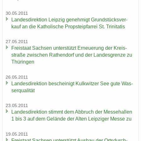
30.05.2011
Lan­des­di­rek­ti­on Leip­zig ge­neh­migt Grund­stücks­ver­
kauf an die Ka­tho­li­sche Propstei­pfar­rei St. Tri­ni­ta­tis
27.05.2011
Frei­staat Sach­sen un­ter­stützt Er­neue­rung der Kreis­
stra­ße zwi­schen Ra­then­dorf und der Lan­des­gren­ze zu
Thü­rin­gen
26.05.2011
Lan­des­di­rek­ti­on be­schei­nigt Kulk­wit­zer See gute Was­
ser­qua­li­tät
23.05.2011
Lan­des­di­rek­ti­on stimmt dem Ab­bruch der Mes­se­hal­len
1 bis 3 auf dem Ge­län­de der Alten Leip­zi­ger Messe zu
19.05.2011
Frei­staat Sach­sen un­ter­stützt Aus­bau der Orts­durch­