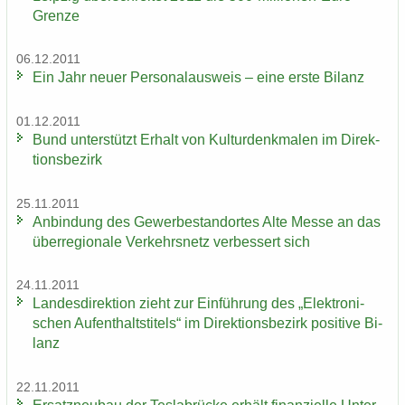
Grenze
06.12.2011
Ein Jahr neuer Per­so­nal­aus­weis – eine erste Bi­lanz
01.12.2011
Bund un­ter­stützt Er­halt von Kul­tur­denk­ma­len im Di­rek­
ti­ons­be­zirk
25.11.2011
An­bin­dung des Ge­wer­be­stand­or­tes Alte Messe an das
über­re­gio­na­le Ver­kehrs­netz ver­bes­sert sich
24.11.2011
Lan­des­di­rek­ti­on zieht zur Ein­füh­rung des „Elek­tro­ni­
schen Auf­ent­halts­ti­tels“ im Di­rek­ti­ons­be­zirk po­si­ti­ve Bi­
lanz
22.11.2011