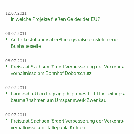
12.07.2011
In wel­che Pro­jek­te flie­ßen Gel­der der EU?
08.07.2011
An Ecke Jo­han­ni­s­al­lee/Lie­big­stra­ße ent­steht neue
Bus­hal­te­stel­le
08.07.2011
Frei­staat Sach­sen för­dert Ver­bes­se­rung der Ver­kehrs­
ver­hält­nis­se am Bahn­hof Do­ber­schütz
07.07.2011
Lan­des­di­rek­ti­on Leip­zig gibt grü­nes Licht für Lei­tungs­
bau­maß­nah­men am Um­spann­werk Zwenkau
06.07.2011
Frei­staat Sach­sen för­dert Ver­bes­se­rung der Ver­kehrs­
ver­hält­nis­se am Hal­te­punkt Küh­ren