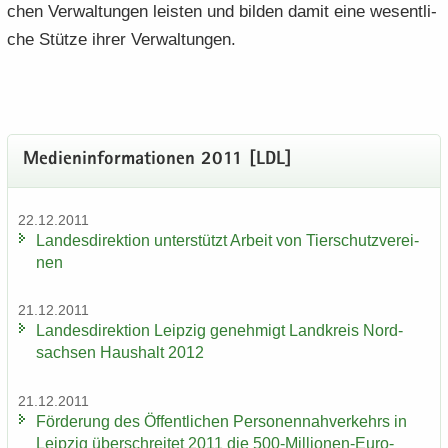
chen Ver­wal­tun­gen leis­ten und bil­den damit eine we­sent­li­
che Stüt­ze ihrer Ver­wal­tun­gen.
Me­di­en­in­for­ma­tio­nen 2011 [LDL]
22.12.2011
Lan­des­di­rek­ti­on un­ter­stützt Ar­beit von Tier­schutz­ver­ei­
nen
21.12.2011
Lan­des­di­rek­ti­on Leip­zig ge­neh­migt Land­kreis Nord­
sach­sen Haus­halt 2012
21.12.2011
För­de­rung des Öf­fent­li­chen Per­so­nen­nah­ver­kehrs in
Leip­zig über­schrei­tet 2011 die 500-​Millionen-Euro-