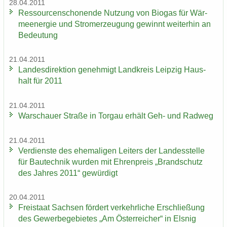
28.04.2011
Res­sour­cen­scho­nen­de Nut­zung von Bio­gas für Wär­
me­en­er­gie und Strom­erzeu­gung ge­winnt wei­ter­hin an
Be­deu­tung
21.04.2011
Lan­des­di­rek­ti­on ge­neh­migt Land­kreis Leip­zig Haus­
halt für 2011
21.04.2011
War­schau­er Stra­ße in Tor­gau er­hält Geh- und Rad­weg
21.04.2011
Ver­diens­te des ehe­ma­li­gen Lei­ters der Lan­des­stel­le
für Bau­tech­nik wur­den mit Eh­ren­preis „Brand­schutz
des Jah­res 2011“ ge­wür­digt
20.04.2011
Frei­staat Sach­sen för­dert ver­kehr­li­che Er­schlie­ßung
des Ge­wer­be­ge­bie­tes „Am Ös­ter­rei­cher“ in Els­nig