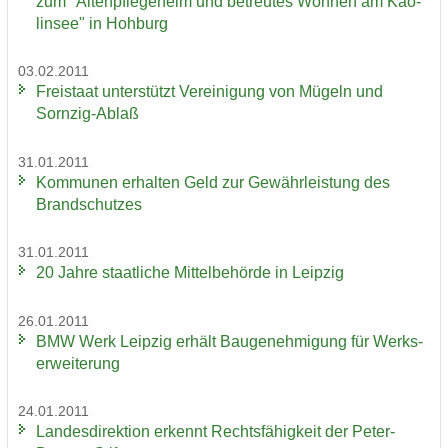
zum "Al­ten­pfle­ge­heim und be­treu­tes Woh­nen am Kao­
lin­see" in Hoh­burg
03.02.2011
Frei­staat un­ter­stützt Ver­ei­ni­gung von Mü­geln und
Sornzig-​Ablaß
31.01.2011
Kom­mu­nen er­hal­ten Geld zur Ge­währ­leis­tung des
Brand­schut­zes
31.01.2011
20 Jahre staat­li­che Mit­tel­be­hör­de in Leip­zig
26.01.2011
BMW Werk Leip­zig er­hält Bau­ge­neh­mi­gung für Werks­
er­wei­te­rung
24.01.2011
Lan­des­di­rek­ti­on er­kennt Rechts­fä­hig­keit der Peter-​