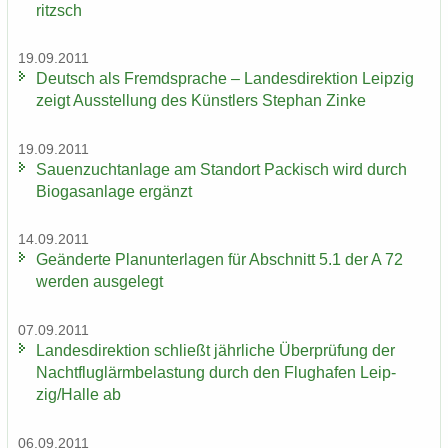
ritzsch
19.09.2011
Deutsch als Fremd­spra­che – Lan­des­di­rek­ti­on Leip­zig
zeigt Aus­stel­lung des Künst­lers Ste­phan Zinke
19.09.2011
Sauen­zucht­an­la­ge am Stand­ort Pa­ckisch wird durch
Bio­gas­an­la­ge er­gänzt
14.09.2011
Ge­än­der­te Plan­un­ter­la­gen für Ab­schnitt 5.1 der A 72
wer­den aus­ge­legt
07.09.2011
Lan­des­di­rek­ti­on schließt jähr­li­che Über­prü­fung der
Nacht­flug­lärm­be­las­tung durch den Flug­ha­fen Leip­
zig/Halle ab
06.09.2011