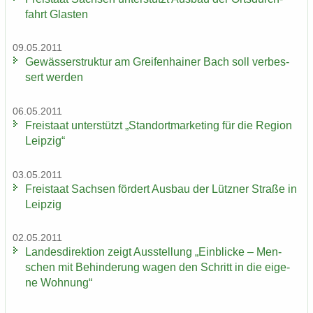
fahrt Glas­ten
09.05.2011
Ge­wäs­ser­struk­tur am Grei­fen­hai­ner Bach soll ver­bes­
sert wer­den
06.05.2011
Frei­staat un­ter­stützt „Stand­ort­mar­ke­ting für die Re­gi­on
Leip­zig“
03.05.2011
Frei­staat Sach­sen för­dert Aus­bau der Lütz­ner Stra­ße in
Leip­zig
02.05.2011
Lan­des­di­rek­ti­on zeigt Aus­stel­lung „Ein­bli­cke – Men­
schen mit Be­hin­de­rung wagen den Schritt in die ei­ge­
ne Woh­nung“