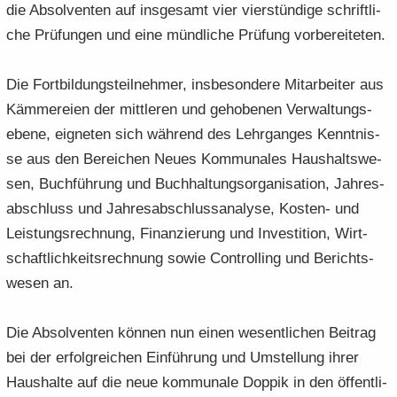
die Ab­sol­ven­ten auf ins­ge­samt vier vier­stün­di­ge schrift­li­
che Prü­fun­gen und eine münd­li­che Prü­fung vor­be­rei­te­ten.
Die Fort­bil­dungs­teil­neh­mer, ins­be­son­de­re Mit­ar­bei­ter aus
Käm­me­rei­en der mitt­le­ren und ge­ho­be­nen Ver­wal­tungs­
ebe­ne, eig­ne­ten sich wäh­rend des Lehr­gan­ges Kennt­nis­
se aus den Be­rei­chen Neues Kom­mu­na­les Haus­halts­we­
sen, Buch­füh­rung und Buch­hal­tungs­or­ga­ni­sa­ti­on, Jah­res­
ab­schluss und Jah­res­ab­schluss­ana­ly­se, Kosten-​ und
Leis­tungs­rech­nung, Fi­nan­zie­rung und In­ves­ti­ti­on, Wirt­
schaft­lich­keits­rech­nung sowie Con­trol­ling und Be­richts­
we­sen an.
Die Ab­sol­ven­ten kön­nen nun einen we­sent­li­chen Bei­trag
bei der er­folg­rei­chen Ein­füh­rung und Um­stel­lung ihrer
Haus­hal­te auf die neue kom­mu­na­le Dop­pik in den öf­fent­li­