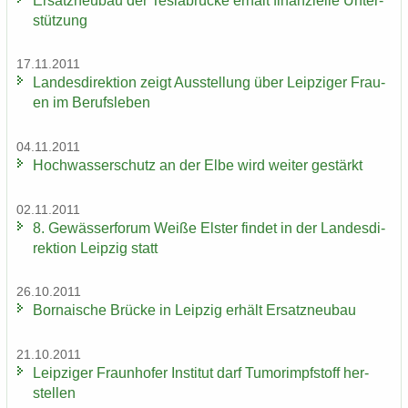
Er­satz­neu­bau der Tes­la­b­rü­cke er­hält fi­nan­zi­el­le Un­ter­
stüt­zung
17.11.2011
Lan­des­di­rek­ti­on zeigt Aus­stel­lung über Leip­zi­ger Frau­
en im Be­rufs­le­ben
04.11.2011
Hoch­was­ser­schutz an der Elbe wird wei­ter ge­stärkt
02.11.2011
8. Ge­wäs­ser­fo­rum Weiße Els­ter fin­det in der Lan­des­di­
rek­ti­on Leip­zig statt
26.10.2011
Bor­na­i­sche Brü­cke in Leip­zig er­hält Er­satz­neu­bau
21.10.2011
Leip­zi­ger Fraun­ho­fer In­sti­tut darf Tu­mor­impf­stoff her­
stel­len