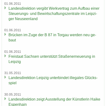
01.06.2011
Lan­des­di­rek­ti­on ver­gibt Werk­ver­trag zum Auf­bau einer
Steuerungs-​ und Be­wirt­schaf­tungs­zen­tra­le im Leip­zi­
ger Neu­seen­land
01.06.2011
Brü­cken im Zuge der B 87 in Tor­gau wer­den neu ge­
baut
01.06.2011
Frei­staat Sach­sen un­ter­stützt Stra­ßen­er­neue­rung in
Leip­zig
31.05.2011
Lan­des­di­rek­ti­on Leip­zig un­ter­bin­det il­le­ga­les Glücks­
spiel
30.05.2011
Lan­des­di­rek­ti­on zeigt Aus­stel­lung der Künst­le­rin Haike
Es­pen­hain