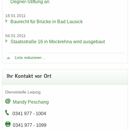
Degner-Stiftung an
18.01.2011
Bau­recht für Brü­cke in Bad Lau­sick
04.01.2011
Staats­stra­ße 16 in Mock­reh­na wird aus­ge­baut
Liste re­du­zie­ren ...
Ihr Kon­takt vor Ort
Dienst­stel­le Leip­zig
Mandy Peschang
0341 977 - 1004
0341 977 - 1099