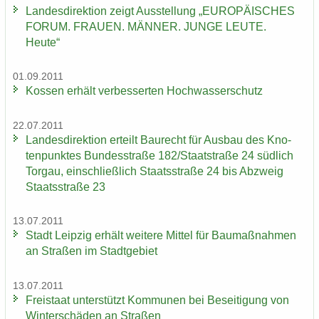
Lan­des­di­rek­ti­on zeigt Aus­stel­lung „EU­RO­PÄI­SCHES
FORUM. FRAU­EN. MÄN­NER. JUNGE LEUTE.
Heute“
01.09.2011
Kos­sen er­hält ver­bes­ser­ten Hoch­was­ser­schutz
22.07.2011
Lan­des­di­rek­ti­on er­teilt Bau­recht für Aus­bau des Kno­
ten­punk­tes Bun­des­stra­ße 182/Staat­stra­ße 24 süd­lich
Tor­gau, ein­schließ­lich Staats­stra­ße 24 bis Ab­zweig
Staats­stra­ße 23
13.07.2011
Stadt Leip­zig er­hält wei­te­re Mit­tel für Bau­maß­nah­men
an Stra­ßen im Stadt­ge­biet
13.07.2011
Frei­staat un­ter­stützt Kom­mu­nen bei Be­sei­ti­gung von
Win­ter­schä­den an Stra­ßen