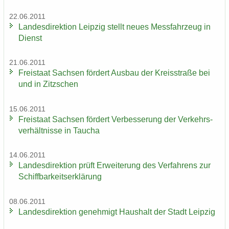
22.06.2011
Lan­des­di­rek­ti­on Leip­zig stellt neues Mess­fahr­zeug in
Dienst
21.06.2011
Frei­staat Sach­sen för­dert Aus­bau der Kreis­stra­ße bei
und in Zitz­schen
15.06.2011
Frei­staat Sach­sen för­dert Ver­bes­se­rung der Ver­kehrs­
ver­hält­nis­se in Tau­cha
14.06.2011
Lan­des­di­rek­ti­on prüft Er­wei­te­rung des Ver­fah­rens zur
Schiff­bar­keits­er­klä­rung
08.06.2011
Lan­des­di­rek­ti­on ge­neh­migt Haus­halt der Stadt Leip­zig