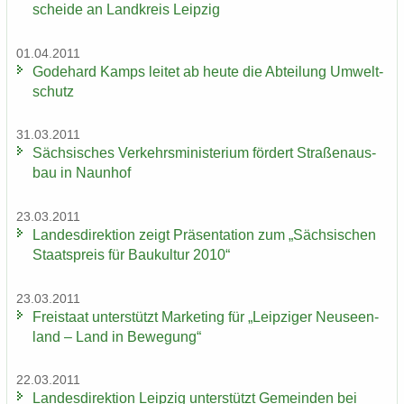
schei­de an Land­kreis Leip­zig
01.04.2011
Go­de­hard Kamps lei­tet ab heute die Ab­tei­lung Um­welt­
schutz
31.03.2011
Säch­si­sches Ver­kehrs­mi­nis­te­ri­um för­dert Stra­ßen­aus­
bau in Naun­hof
23.03.2011
Lan­des­di­rek­ti­on zeigt Prä­sen­ta­ti­on zum „Säch­si­schen
Staats­preis für Bau­kul­tur 2010“
23.03.2011
Frei­staat un­ter­stützt Mar­ke­ting für „Leip­zi­ger Neu­seen­
land – Land in Be­we­gung“
22.03.2011
Lan­des­di­rek­ti­on Leip­zig un­ter­stützt Ge­mein­den bei