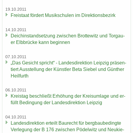
19.10.2011
Frei­staat för­dert Mu­sik­schu­len im Di­rek­ti­ons­be­zirk
14.10.2011
Deich­in­stand­set­zung zwi­schen Brot­te­witz und Tor­gau­
er Elb­brü­cke kann be­gin­nen
07.10.2011
„Das Ge­sicht spricht“ - Lan­des­di­rek­ti­on Leip­zig prä­sen­
tiert Aus­stel­lung der Künst­ler Beta Sie­bel und Gün­ther
Heil­furth
06.10.2011
Kreis­tag be­schließt Er­hö­hung der Kreis­um­la­ge und er­
füllt Be­din­gung der Lan­des­di­rek­ti­on Leip­zig
04.10.2011
Lan­des­di­rek­ti­on er­teilt Bau­recht für berg­bau­be­ding­te
Ver­le­gung der B 176 zwi­schen Pö­del­witz und Neu­kie­