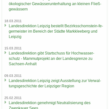
öko­lo­gi­scher Ge­wäs­ser­un­ter­hal­tung an klei­nen Fließ­
ge­wäs­sern
18.03.2011
Lan­des­di­rek­ti­on Leip­zig be­stellt Bezirksschornstein-​ fe­
ger­meis­ter im Be­reich der Städ­te Mark­klee­berg und
Leip­zig
15.03.2011
Lan­des­di­rek­ti­on gibt Start­schuss für Hoch­was­ser­
schutz - Mam­mut­pro­jekt an der Lan­des­gren­ze zu
Sachsen-​Anhalt
09.03.2011
Lan­des­di­rek­ti­on Leip­zig zeigt Aus­stel­lung zur Ver­wal­
tungs­ge­schich­te der Leip­zi­ger Re­gi­on
25.02.2011
Lan­des­di­rek­ti­on ge­neh­migt Neu­tra­li­sie­rung des
Zwenkau­er Sees