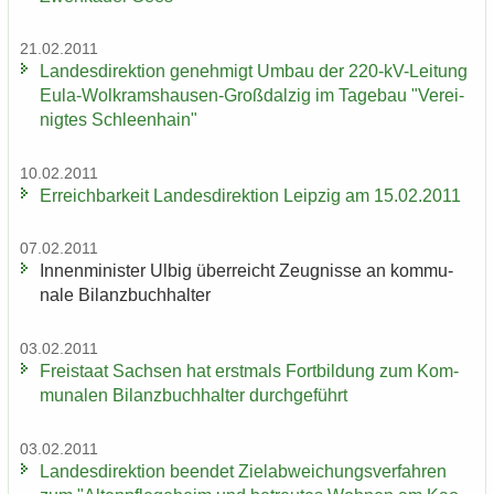
21.02.2011
Lan­des­di­rek­ti­on ge­neh­migt Umbau der 220-​kV-Leitung
Eula-​Wolkramshausen-Großdalzig im Ta­ge­bau "Ver­ei­
nig­tes Schleen­hain"
10.02.2011
Er­reich­bar­keit Lan­des­di­rek­ti­on Leip­zig am 15.02.2011
07.02.2011
In­nen­mi­nis­ter Ulbig über­reicht Zeug­nis­se an kom­mu­
na­le Bi­lanz­buch­hal­ter
03.02.2011
Frei­staat Sach­sen hat erst­mals Fort­bil­dung zum Kom­
mu­na­len Bi­lanz­buch­hal­ter durch­ge­führt
03.02.2011
Lan­des­di­rek­ti­on be­en­det Ziel­ab­wei­chungs­ver­fah­ren