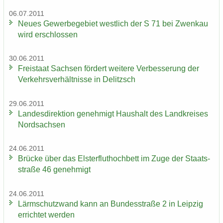
06.07.2011
Neues Ge­wer­be­ge­biet west­lich der S 71 bei Zwenkau
wird er­schlos­sen
30.06.2011
Frei­staat Sach­sen för­dert wei­te­re Ver­bes­se­rung der
Ver­kehrs­ver­hält­nis­se in De­litzsch
29.06.2011
Lan­des­di­rek­ti­on ge­neh­migt Haus­halt des Land­krei­ses
Nord­sach­sen
24.06.2011
Brü­cke über das Els­ter­flut­hoch­bett im Zuge der Staats­
stra­ße 46 ge­neh­migt
24.06.2011
Lärm­schutz­wand kann an Bun­des­stra­ße 2 in Leip­zig
er­rich­tet wer­den