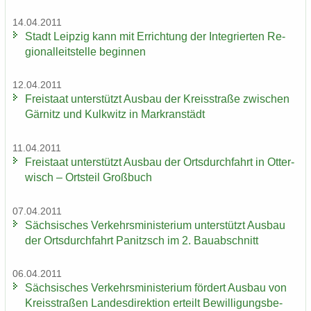
14.04.2011
Stadt Leip­zig kann mit Er­rich­tung der In­te­grier­ten Re­
gio­nal­leit­stel­le be­gin­nen
12.04.2011
Frei­staat un­ter­stützt Aus­bau der Kreis­stra­ße zwi­schen
Gär­nitz und Kulk­witz in Markran­städt
11.04.2011
Frei­staat un­ter­stützt Aus­bau der Orts­durch­fahrt in Ot­ter­
wisch – Orts­teil Groß­buch
07.04.2011
Säch­si­sches Ver­kehrs­mi­nis­te­ri­um un­ter­stützt Aus­bau
der Orts­durch­fahrt Pa­nitzsch im 2. Bau­ab­schnitt
06.04.2011
Säch­si­sches Ver­kehrs­mi­nis­te­ri­um för­dert Aus­bau von
Kreis­stra­ßen Lan­des­di­rek­ti­on er­teilt Be­wil­li­gungs­be­