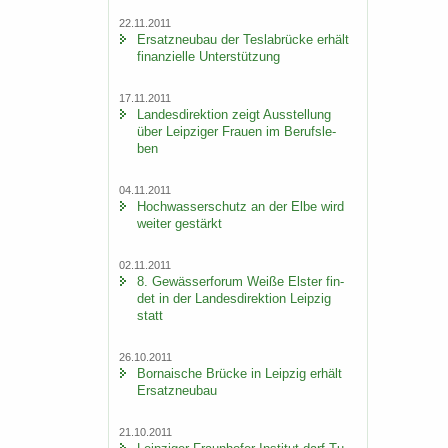
22.11.2011
Er­satz­neu­bau der Tes­la­b­rü­cke er­hält
fi­nan­zi­el­le Un­ter­stüt­zung
17.11.2011
Lan­des­di­rek­ti­on zeigt Aus­stel­lung
über Leip­zi­ger Frau­en im Be­rufs­le­
ben
04.11.2011
Hoch­was­ser­schutz an der Elbe wird
wei­ter ge­stärkt
02.11.2011
8. Ge­wäs­ser­fo­rum Weiße Els­ter fin­
det in der Lan­des­di­rek­ti­on Leip­zig
statt
26.10.2011
Bor­na­i­sche Brü­cke in Leip­zig er­hält
Er­satz­neu­bau
21.10.2011