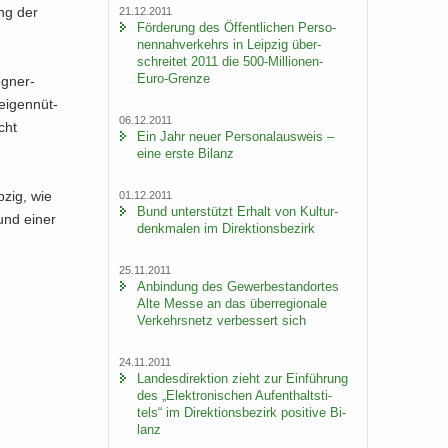
ung der
21.12.2011
För­de­rung des Öf­fent­li­chen Per­so­
nen­nah­ver­kehrs in Leip­zig über­
schrei­tet 2011 die 500-​Millionen-
Euro-Grenze
Degner-
ei­gen­nüt­
06.12.2011
cht
Ein Jahr neuer Per­so­nal­aus­weis –
eine erste Bi­lanz
p­zig, wie
01.12.2011
Bund un­ter­stützt Er­halt von Kul­tur­
 und einer
denk­ma­len im Di­rek­ti­ons­be­zirk
25.11.2011
An­bin­dung des Ge­wer­be­stand­or­tes
Alte Messe an das über­re­gio­na­le
Ver­kehrs­netz ver­bes­sert sich
24.11.2011
Lan­des­di­rek­ti­on zieht zur Ein­füh­rung
des „Elek­tro­ni­schen Auf­ent­halts­ti­
tels“ im Di­rek­ti­ons­be­zirk po­si­ti­ve Bi­
lanz