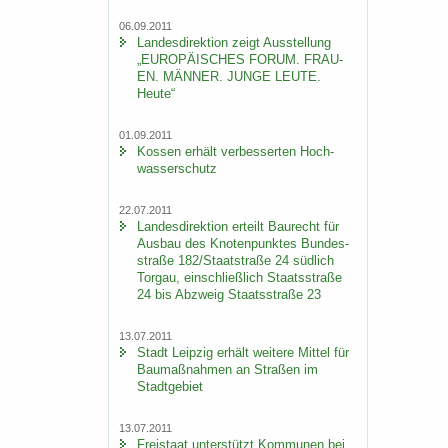
06.09.2011
Lan­des­di­rek­ti­on zeigt Aus­stel­lung
„EU­RO­PÄI­SCHES FORUM. FRAU­
EN. MÄN­NER. JUNGE LEUTE.
Heute“
01.09.2011
Kos­sen er­hält ver­bes­ser­ten Hoch­
was­ser­schutz
22.07.2011
Lan­des­di­rek­ti­on er­teilt Bau­recht für
Aus­bau des Kno­ten­punk­tes Bun­des­
stra­ße 182/Staat­stra­ße 24 süd­lich
Tor­gau, ein­schließ­lich Staats­stra­ße
24 bis Ab­zweig Staats­stra­ße 23
13.07.2011
Stadt Leip­zig er­hält wei­te­re Mit­tel für
Bau­maß­nah­men an Stra­ßen im
Stadt­ge­biet
13.07.2011
Frei­staat un­ter­stützt Kom­mu­nen bei