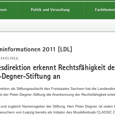
hsen
Politik und Verwaltung
Fachthemen
n­in­for­ma­tio­nen 2011 [LDL]
 24.01.2011]
s­di­rek­ti­on er­kennt Rechts­fä­hig­keit de
-​Degner-Stiftung an
k­ti­on als Stif­tungs­auf­sicht des Frei­staa­tes Sach­sen hat die Lan­des­di­re
tzt der Peter-​Degner-Stiftung die An­er­ken­nung der Rechts­fä­hig­keit er­teil
r und zu­gleich Na­mens­ge­ber der Stif­tung, Herr Peter Deg­ner, ist vie­len L
su­chern von Leip­zig be­reits als In­itia­tor des Mu­sik­fes­ti­vals CLAS­SI