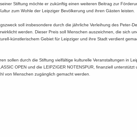
sei­ner Stif­tung möch­te er zu­künf­tig einen wei­te­ren Bei­trag zur För­de­r
 Kul­tur zum Wohle der Leip­zi­ger Be­völ­ke­rung und ihren Gäs­ten leis­ten.
ngs­zweck soll ins­be­son­de­re durch die jähr­li­che Ver­lei­hung des Peter-​
­wirk­licht wer­den. Die­ser Preis soll Men­schen aus­zeich­nen, die sich un­
turell-​künstlerischem Ge­biet für Leip­zi­ger und ihre Stadt ver­dient ge­ma
en sol­len durch die Stif­tung viel­fäl­ti­ge kul­tu­rel­le Ver­an­stal­tun­gen in Lei
LAS­SIC OPEN und die LEIP­ZI­GER NO­TEN­SPUR, fi­nan­zi­ell un­ter­stützt
hl von Men­schen zu­gäng­lich ge­macht wer­den.