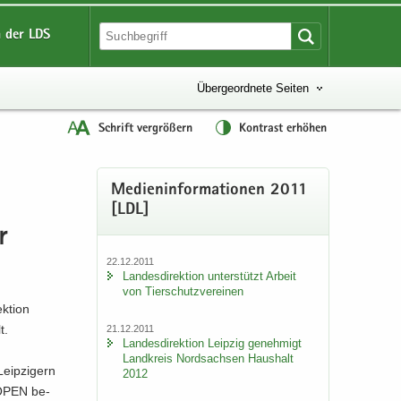
 der LDS
Übergeordnete Seiten
Schrift vergrößern
Kontrast erhöhen
Me­di­en­in­for­ma­tio­nen 2011
[LDL]
r
22.12.2011
Lan­des­di­rek­ti­on un­ter­stützt Ar­beit
von Tier­schutz­ver­ei­nen
k­ti­on
t.
21.12.2011
Lan­des­di­rek­ti­on Leip­zig ge­neh­migt
Land­kreis Nord­sach­sen Haus­halt
eip­zi­gern
2012
C OPEN be­