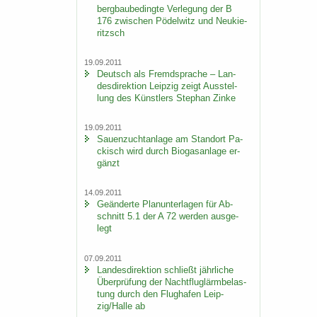
berg­bau­be­ding­te Ver­le­gung der B
176 zwi­schen Pö­del­witz und Neu­kie­
ritzsch
19.09.2011
Deutsch als Fremd­spra­che – Lan­
des­di­rek­ti­on Leip­zig zeigt Aus­stel­
lung des Künst­lers Ste­phan Zinke
19.09.2011
Sauen­zucht­an­la­ge am Stand­ort Pa­
ckisch wird durch Bio­gas­an­la­ge er­
gänzt
14.09.2011
Ge­än­der­te Plan­un­ter­la­gen für Ab­
schnitt 5.1 der A 72 wer­den aus­ge­
legt
07.09.2011
Lan­des­di­rek­ti­on schließt jähr­li­che
Über­prü­fung der Nacht­flug­lärm­be­las­
tung durch den Flug­ha­fen Leip­
zig/Halle ab