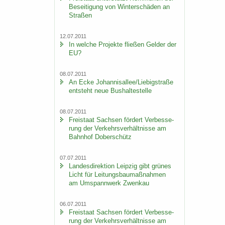
Be­sei­ti­gung von Win­ter­schä­den an
Stra­ßen
12.07.2011
In wel­che Pro­jek­te flie­ßen Gel­der der
EU?
08.07.2011
An Ecke Jo­han­ni­s­al­lee/Lie­big­stra­ße
ent­steht neue Bus­hal­te­stel­le
08.07.2011
Frei­staat Sach­sen för­dert Ver­bes­se­
rung der Ver­kehrs­ver­hält­nis­se am
Bahn­hof Do­ber­schütz
07.07.2011
Lan­des­di­rek­ti­on Leip­zig gibt grü­nes
Licht für Lei­tungs­bau­maß­nah­men
am Um­spann­werk Zwenkau
06.07.2011
Frei­staat Sach­sen för­dert Ver­bes­se­
rung der Ver­kehrs­ver­hält­nis­se am