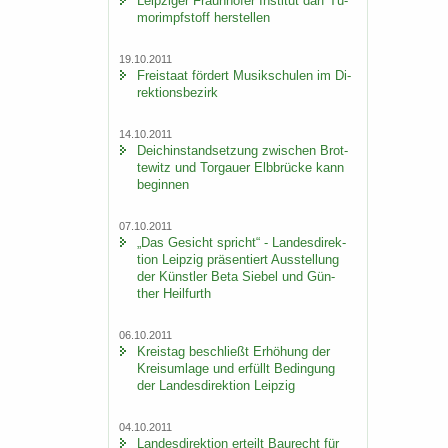
Leip­zi­ger Fraun­ho­fer In­sti­tut darf Tu­
mor­impf­stoff her­stel­len
19.10.2011
Frei­staat för­dert Mu­sik­schu­len im Di­
rek­ti­ons­be­zirk
14.10.2011
Deich­in­stand­set­zung zwi­schen Brot­
te­witz und Tor­gau­er Elb­brü­cke kann
be­gin­nen
07.10.2011
„Das Ge­sicht spricht“ - Lan­des­di­rek­
ti­on Leip­zig prä­sen­tiert Aus­stel­lung
der Künst­ler Beta Sie­bel und Gün­
ther Heil­furth
06.10.2011
Kreis­tag be­schließt Er­hö­hung der
Kreis­um­la­ge und er­füllt Be­din­gung
der Lan­des­di­rek­ti­on Leip­zig
04.10.2011
Lan­des­di­rek­ti­on er­teilt Bau­recht für