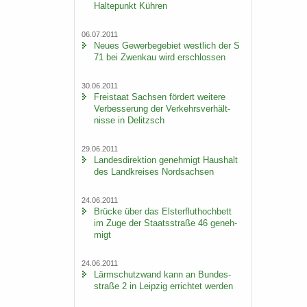
Hal­te­punkt Küh­ren
06.07.2011
Neues Ge­wer­be­ge­biet west­lich der S
71 bei Zwenkau wird er­schlos­sen
30.06.2011
Frei­staat Sach­sen för­dert wei­te­re
Ver­bes­se­rung der Ver­kehrs­ver­hält­
nis­se in De­litzsch
29.06.2011
Lan­des­di­rek­ti­on ge­neh­migt Haus­halt
des Land­krei­ses Nord­sach­sen
24.06.2011
Brü­cke über das Els­ter­flut­hoch­bett
im Zuge der Staats­stra­ße 46 ge­neh­
migt
24.06.2011
Lärm­schutz­wand kann an Bun­des­
stra­ße 2 in Leip­zig er­rich­tet wer­den