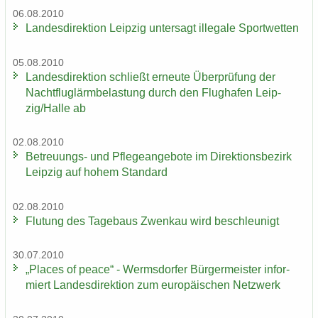
06.08.2010
Lan­des­di­rek­ti­on Leip­zig un­ter­sagt il­le­ga­le Sport­wet­ten
05.08.2010
Lan­des­di­rek­ti­on schließt er­neu­te Über­prü­fung der
Nacht­flug­lärm­be­las­tung durch den Flug­ha­fen Leip­
zig/Halle ab
02.08.2010
Betreuungs-​ und Pfle­ge­an­ge­bo­te im Di­rek­ti­ons­be­zirk
Leip­zig auf hohem Stan­dard
02.08.2010
Flu­tung des Ta­ge­baus Zwenkau wird be­schleu­nigt
30.07.2010
„Places of peace“ - Werms­dor­fer Bür­ger­meis­ter in­for­
miert Lan­des­di­rek­ti­on zum eu­ro­päi­schen Netz­werk