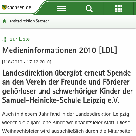
P
P
P
H
W
S
o
o
o
a
e
e
Lan­des­di­rek­ti­on Sach­sen
r
r
r
u
i
r
­
­
­
p
­
­
t
t
t
t
t
v
P
W
S
H
zur Liste
a
a
a
­
e
i
o
e
e
a
Me­di­en­in­for­ma­tio­nen 2010 [LDL]
l
l
l
i
­
c
r
i
r
u
­
­
­
n
r
e
­
­
­
p
[118/2010 - 17.12.2010]
ü
ü
n
­
e
t
t
v
t
b
b
a
h
I
Lan­des­di­rek­ti­on über­gibt er­neut Spen­de
a
e
i
­
e
e
­
a
n
l
­
c
i
an den Ver­ein der Freun­de und För­de­rer
r
r
v
l
­
­
r
e
n
ge­hör­lo­ser und schwer­hö­ri­ger Kin­der der
­
­
i
t
f
n
e
­
g
Samuel-​Heinicke-Schule Leip­zig e.V.
g
­
o
a
I
h
r
r
g
r
­
n
a
e
e
a
­
Auch in die­sem Jahr fand in der Lan­des­di­rek­ti­on Leip­zig
v
­
l
i
i
­
m
i
f
t
wie­der die all­jähr­li­che Kin­der­weih­nachts­fei­er statt. Diese
­
­
t
a
­
o
Weih­nachts­fei­er wird aus­schließ­lich durch die Mit­ar­bei­ter
f
f
i
­
g
r