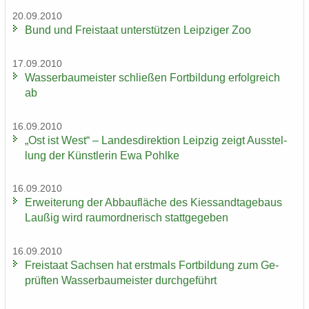
20.09.2010
Bund und Frei­staat un­ter­stüt­zen Leip­zi­ger Zoo
17.09.2010
Was­ser­bau­meis­ter schlie­ßen Fort­bil­dung er­folg­reich
ab
16.09.2010
„Ost ist West“ – Lan­des­di­rek­ti­on Leip­zig zeigt Aus­stel­
lung der Künst­le­rin Ewa Pohl­ke
16.09.2010
Er­wei­te­rung der Ab­bau­flä­che des Kies­sand­ta­ge­baus
Lau­ßig wird raum­ord­ne­risch statt­ge­ge­ben
16.09.2010
Frei­staat Sach­sen hat erst­mals Fort­bil­dung zum Ge­
prüf­ten Was­ser­bau­meis­ter durch­ge­führt