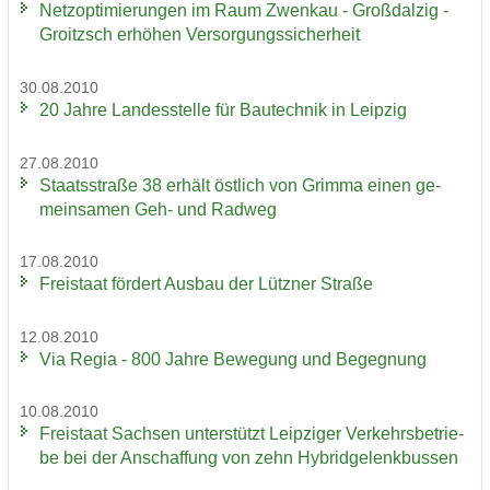
Netz­op­ti­mie­run­gen im Raum Zwenkau - Groß­dal­zig -
Groitzsch er­hö­hen Ver­sor­gungs­si­cher­heit
30.08.2010
20 Jahre Lan­des­stel­le für Bau­tech­nik in Leip­zig
27.08.2010
Staats­stra­ße 38 er­hält öst­lich von Grim­ma einen ge­
mein­sa­men Geh- und Rad­weg
17.08.2010
Frei­staat för­dert Aus­bau der Lütz­ner Stra­ße
12.08.2010
Via Regia - 800 Jahre Be­we­gung und Be­geg­nung
10.08.2010
Frei­staat Sach­sen un­ter­stützt Leip­zi­ger Ver­kehrs­be­trie­
be bei der An­schaf­fung von zehn Hy­brid­ge­lenk­bus­sen