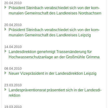
20.04.2010
Prä­si­dent Stein­bach ver­ab­schie­det sich von der kom­
mu­na­len Ge­mein­schaft des Land­krei­ses Nord­sach­sen
20.04.2010
Prä­si­dent Stein­bach ver­ab­schie­det sich von der kom­
mu­na­len Ge­mein­schaft des Land­krei­ses Leip­zig
14.04.2010
Lan­des­di­rek­ti­on ge­neh­migt Tras­sen­än­de­rung für
Hoch­was­ser­schutz­an­la­ge an der Groß­müh­le Grim­ma
08.04.2010
Neuer Vi­ze­prä­si­dent in der Lan­des­di­rek­ti­on Leip­zig
23.03.2010
Lan­des­prä­ven­ti­ons­rat prä­sen­tiert sich in der Lan­des­di­
rek­ti­on
19.03.2010