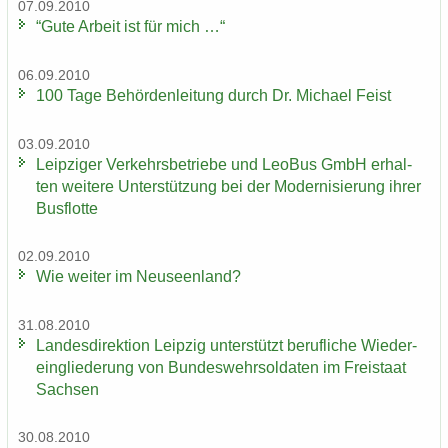
07.09.2010
“Gute Ar­beit ist für mich …“
06.09.2010
100 Tage Be­hör­den­lei­tung durch Dr. Mi­cha­el Feist
03.09.2010
Leip­zi­ger Ver­kehrs­be­trie­be und LeoBus GmbH er­hal­
ten wei­te­re Un­ter­stüt­zung bei der Mo­der­ni­sie­rung ihrer
Bus­flot­te
02.09.2010
Wie wei­ter im Neu­seen­land?
31.08.2010
Lan­des­di­rek­ti­on Leip­zig un­ter­stützt be­ruf­li­che Wie­der­
ein­glie­de­rung von Bun­des­wehr­sol­da­ten im Frei­staat
Sach­sen
30.08.2010