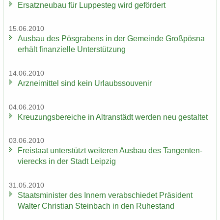
Er­satz­neu­bau für Lup­pe­steg wird ge­för­dert
15.06.2010
Aus­bau des Pös­gra­bens in der Ge­mein­de Groß­pös­na
er­hält fi­nan­zi­el­le Un­ter­stüt­zung
14.06.2010
Arz­nei­mit­tel sind kein Ur­laubs­sou­ve­nir
04.06.2010
Kreu­zungs­be­rei­che in Altran­städt wer­den neu ge­stal­tet
03.06.2010
Frei­staat un­ter­stützt wei­te­ren Aus­bau des Tan­gen­ten­
vier­ecks in der Stadt Leip­zig
31.05.2010
Staats­mi­nis­ter des In­nern ver­ab­schie­det Prä­si­dent
Wal­ter Chris­ti­an Stein­bach in den Ru­he­stand