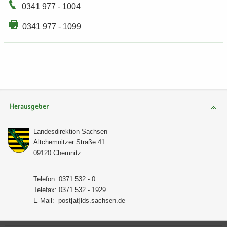
0341 977 - 1004
0341 977 - 1099
Herausgeber
Lan­des­di­rek­ti­on Sach­sen
Alt­chem­nit­zer Stra­ße 41
09120 Chem­nitz
Te­le­fon: 0371 532 - 0
Te­le­fax: 0371 532 - 1929
E-​Mail:
post[at]lds.sach­sen.de