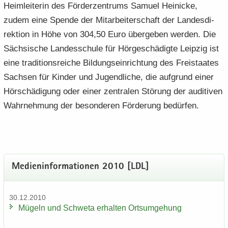
Heim­lei­te­rin des För­der­zen­trums Sa­mu­el Hei­ni­cke,
zudem eine Spen­de der Mit­ar­bei­ter­schaft der Lan­des­di­
rek­ti­on in Höhe von 304,50 Euro über­ge­ben wer­den. Die
Säch­si­sche Lan­des­schu­le für Hör­ge­schä­dig­te Leip­zig ist
eine tra­di­ti­ons­rei­che Bil­dungs­ein­rich­tung des Frei­staa­tes
Sach­sen für Kin­der und Ju­gend­li­che, die auf­grund einer
Hör­schä­di­gung oder einer zen­tra­len Stö­rung der au­di­tiven
Wahr­neh­mung der be­son­de­ren För­de­rung be­dür­fen.
Me­di­en­in­for­ma­tio­nen 2010 [LDL]
30.12.2010
Mü­geln und Schwe­ta er­hal­ten Orts­um­ge­hung