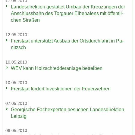
17.05.2010
Lan­des­di­rek­ti­on ge­stat­tet Umbau der Kreu­zun­gen der
An­schluss­bahn des Tor­gau­er El­be­ha­fens mit öf­fent­li­
chen Stra­ßen
12.05.2010
Frei­staat un­ter­stützt Aus­bau der Orts­durch­fahrt in Pa­
nitzsch
10.05.2010
WEV kann Holz­schred­de­r­an­la­ge be­trei­ben
10.05.2010
Frei­staat för­dert In­ves­ti­tio­nen der Feu­er­weh­ren
07.05.2010
Ge­or­gi­sche Fach­ex­per­ten be­su­chen Lan­des­di­rek­ti­on
Leip­zig
06.05.2010