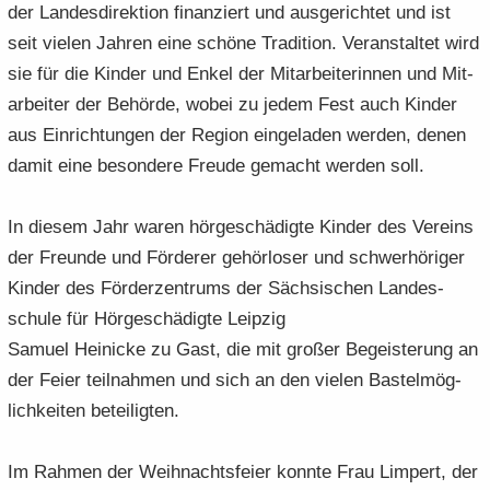
der Lan­des­di­rek­ti­on fi­nan­ziert und aus­ge­rich­tet und ist
e
e
­
t
a
­
seit vie­len Jah­ren eine schö­ne Tra­di­ti­on. Ver­an­stal­tet wird
n
n
o
i
­
m
­
­
n
­
sie für die Kin­der und Enkel der Mit­ar­bei­te­rin­nen und Mit­
t
a
d
d
o
i
­
ar­bei­ter der Be­hör­de, wobei zu jedem Fest auch Kin­der
e
e
n
­
t
aus Ein­rich­tun­gen der Re­gi­on ein­ge­la­den wer­den, denen
N
N
o
i
damit eine be­son­de­re Freu­de ge­macht wer­den soll.
a
a
n
­
­
­
o
v
v
In die­sem Jahr waren hör­ge­schä­dig­te Kin­der des Ver­eins
n
i
i
der Freun­de und För­de­rer ge­hör­lo­ser und schwer­hö­ri­ger
­
­
Kin­der des För­der­zen­trums der Säch­si­schen Lan­des­
g
g
schu­le für Hör­ge­schä­dig­te Leip­zig
a
a
­
­
Sa­mu­el Hei­ni­cke zu Gast, die mit gro­ßer Be­geis­te­rung an
t
t
der Feier teil­nah­men und sich an den vie­len Bas­tel­mög­
i
i
lich­kei­ten be­tei­lig­ten.
­
­
o
o
Im Rah­men der Weih­nachts­fei­er konn­te Frau Lim­pert, der
n
n