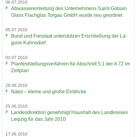
06.07.2010
Ab­was­ser­ein­lei­tung des Un­ter­neh­mens Saint-​Gobain
Glass Flach­glas Tor­gau GmbH wurde neu ge­ord­net
05.07.2010
Bund und Frei­staat un­ter­stüt­zen Er­schlie­ßung der La­
gu­ne Kahns­dorf
02.07.2010
Plan­fest­stel­lungs­ver­fah­ren für Ab­schnitt 5.1 der A 72 im
Zeit­plan
28.06.2010
Natur – klei­ne und große Ein­bli­cke
25.06.2010
Lan­des­di­rek­ti­on ge­neh­migt Haus­halt des Land­krei­ses
Leip­zig für das Jahr 2010
17.06.2010