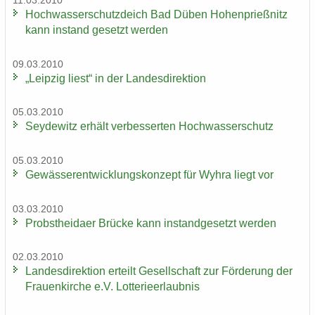
11.03.2010
Hoch­was­ser­schutz­deich Bad Düben Ho­hen­prieß­nitz
kann in­stand ge­setzt wer­den
09.03.2010
„Leip­zig liest“ in der Lan­des­di­rek­ti­on
05.03.2010
Sey­de­witz er­hält ver­bes­ser­ten Hoch­was­ser­schutz
05.03.2010
Ge­wäs­ser­ent­wick­lungs­kon­zept für Wyhra liegt vor
03.03.2010
Probst­hei­da­er Brü­cke kann in­stand­ge­setzt wer­den
02.03.2010
Lan­des­di­rek­ti­on er­teilt Ge­sell­schaft zur För­de­rung der
Frau­en­kir­che e.V. Lot­te­rie­er­laub­nis