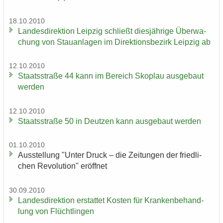
18.10.2010
Lan­des­di­rek­ti­on Leip­zig schließt dies­jäh­ri­ge Über­wa­
chung von Stau­an­la­gen im Di­rek­ti­ons­be­zirk Leip­zig ab
12.10.2010
Staats­stra­ße 44 kann im Be­reich Sko­plau aus­ge­baut
wer­den
12.10.2010
Staats­stra­ße 50 in Deut­zen kann aus­ge­baut wer­den
01.10.2010
Aus­stel­lung "Unter Druck – die Zei­tun­gen der fried­li­
chen Re­vo­lu­ti­on" er­öff­net
30.09.2010
Lan­des­di­rek­ti­on er­stat­tet Kos­ten für Kran­ken­be­hand­
lung von Flücht­lin­gen