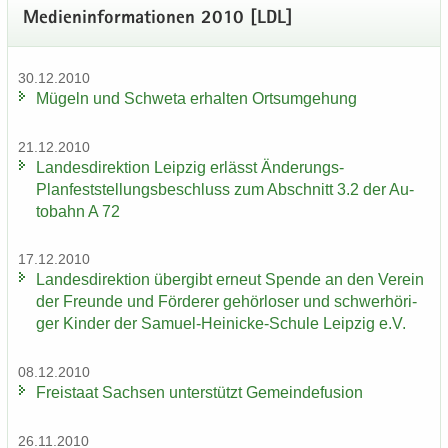
Me­di­en­in­for­ma­tio­nen 2010 [LDL]
30.12.2010
Mü­geln und Schwe­ta er­hal­ten Orts­um­ge­hung
21.12.2010
Lan­des­di­rek­ti­on Leip­zig er­lässt Änderungs-​
Planfeststellungsbeschluss zum Ab­schnitt 3.2 der Au­
to­bahn A 72
17.12.2010
Lan­des­di­rek­ti­on über­gibt er­neut Spen­de an den Ver­ein
der Freun­de und För­de­rer ge­hör­lo­ser und schwer­hö­ri­
ger Kin­der der Samuel-​Heinicke-Schule Leip­zig e.V.
08.12.2010
Frei­staat Sach­sen un­ter­stützt Ge­mein­de­fu­si­on
26.11.2010