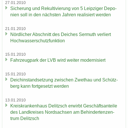
27.01.2010
Si­che­rung und Re­kul­ti­vie­rung von 5 Leip­zi­ger De­po­
nien soll in den nächs­ten Jah­ren rea­li­siert wer­den
21.01.2010
Nörd­li­cher Ab­schnitt des Dei­ches Ser­muth ver­liert
Hoch­was­ser­schutz­funk­ti­on
15.01.2010
Fahr­zeug­park der LVB wird wei­ter mo­der­ni­siert
15.01.2010
Deich­in­stand­set­zung zwi­schen Zwet­hau und Schütz­
berg kann fort­ge­setzt wer­den
13.01.2010
Kreis­kran­ken­haus De­litzsch er­wirbt Ge­schäfts­an­tei­le
des Land­krei­ses Nord­sach­sen am Be­hin­der­ten­zen­
trum De­litzsch