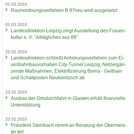
01.03.2010
Raum­ord­nungs­ver­fah­ren B 87neu wird aus­ge­setzt
01.03.2010
Lan­des­di­rek­ti­on Leip­zig zeigt Aus­stel­lung des Frau­en­
kul­tur e. V. "All­täg­li­ches aus 89"
25.02.2010
Lan­des­di­rek­ti­on schließt An­hö­rungs­ver­fah­ren zum Ei­
sen­bahn­bau­vor­ha­ben City-​Tunnel Leip­zig, Netz­er­gän­
zen­de Maß­nah­men, Elek­tri­fi­zie­rung Borna - Geit­hain
und Schalt­pos­ten Neu­kie­ritzsch ab
23.02.2010
Aus­bau der Orts­durch­fahrt in Glas­ten er­hält fi­nan­zi­el­le
Un­ter­stüt­zung
23.02.2010
Prä­si­dent Stein­bach nimmt an Be­ra­tung der Ober­meis­
ter teil