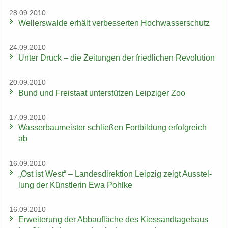
28.09.2010
Wel­ler­s­wal­de er­hält ver­bes­ser­ten Hoch­was­ser­schutz
24.09.2010
Unter Druck – die Zei­tun­gen der fried­li­chen Re­vo­lu­ti­on
20.09.2010
Bund und Frei­staat un­ter­stüt­zen Leip­zi­ger Zoo
17.09.2010
Was­ser­bau­meis­ter schlie­ßen Fort­bil­dung er­folg­reich
ab
16.09.2010
„Ost ist West“ – Lan­des­di­rek­ti­on Leip­zig zeigt Aus­stel­
lung der Künst­le­rin Ewa Pohl­ke
16.09.2010
Er­wei­te­rung der Ab­bau­flä­che des Kies­sand­ta­ge­baus