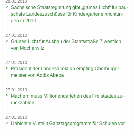
28.01.2010
Säch­si­sche Staats­re­gie­rung gibt „grü­nes Licht“ für pau­
scha­le Lan­des­zu­schüs­se für Kin­der­gar­ten­ein­rich­tun­
gen in 2010
27.01.2010
Grü­nes Licht für Aus­bau der Staats­stra­ße 7 west­lich
von Mo­cher­witz
27.01.2010
Prä­si­dent der Lan­des­di­rek­ti­on emp­fing Ober­bür­ger­
meis­ter von Addis Abeba
27.01.2010
Ma­chern muss Mil­lio­nen­dar­le­hen des Frei­staa­tes zu­
rück­zah­len
27.01.2010
Ha­bicht e.V. stellt Ganz­tags­pro­gramm für Schu­len vor