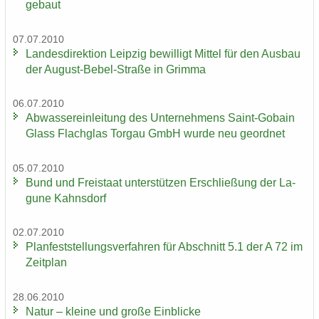
ge­baut
07.07.2010
Lan­des­di­rek­ti­on Leip­zig be­wil­ligt Mit­tel für den Aus­bau
der August-​Bebel-Straße in Grim­ma
06.07.2010
Ab­was­ser­ein­lei­tung des Un­ter­neh­mens Saint-​Gobain
Glass Flach­glas Tor­gau GmbH wurde neu ge­ord­net
05.07.2010
Bund und Frei­staat un­ter­stüt­zen Er­schlie­ßung der La­
gu­ne Kahns­dorf
02.07.2010
Plan­fest­stel­lungs­ver­fah­ren für Ab­schnitt 5.1 der A 72 im
Zeit­plan
28.06.2010
Natur – klei­ne und große Ein­bli­cke