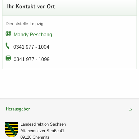
Ihr Kon­takt vor Ort
Dienst­stel­le Leip­zig
Mandy Peschang
0341 977 - 1004
0341 977 - 1099
Herausgeber
Lan­des­di­rek­ti­on Sach­sen
Alt­chem­nit­zer Stra­ße 41
09120 Chem­nitz