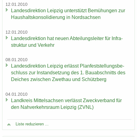
12.01.2010
Lan­des­di­rek­ti­on Leip­zig un­ter­stützt Be­mü­hun­gen zur
Haus­halts­kon­so­li­die­rung in Nord­sach­sen
12.01.2010
Lan­des­di­rek­ti­on hat neuen Ab­tei­lungs­lei­ter für In­fra­
struk­tur und Ver­kehr
08.01.2010
Lan­des­di­rek­ti­on Leip­zig er­lässt Plan­fest­stel­lungs­be­
schluss zur In­stand­set­zung des 1. Bau­ab­schnitts des
Dei­ches zwi­schen Zwet­hau und Schütz­berg
04.01.2010
Land­kreis Mit­tel­sach­sen ver­lässt Zweck­ver­band für
den Nah­ver­kehrs­raum Leip­zig (ZVNL)
Liste re­du­zie­ren ...