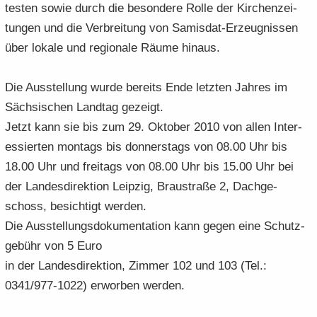
tes­ten sowie durch die be­son­de­re Rolle der Kir­chen­zei­
tun­gen und die Ver­brei­tung von Samisdat-​Erzeugnissen
über lo­ka­le und re­gio­na­le Räume hin­aus.
Die Aus­stel­lung wurde be­reits Ende letz­ten Jah­res im
Säch­si­schen Land­tag ge­zeigt.
Jetzt kann sie bis zum 29. Ok­to­ber 2010 von allen In­ter­
es­sier­ten mon­tags bis don­ners­tags von 08.00 Uhr bis
18.00 Uhr und frei­tags von 08.00 Uhr bis 15.00 Uhr bei
der Lan­des­di­rek­ti­on Leip­zig, Brau­stra­ße 2, Dach­ge­
schoss, be­sich­tigt wer­den.
Die Aus­stel­lungs­do­ku­men­ta­ti­on kann gegen eine Schutz­
ge­bühr von 5 Euro
in der Lan­des­di­rek­ti­on, Zim­mer 102 und 103 (Tel.:
0341/977-1022) er­wor­ben wer­den.