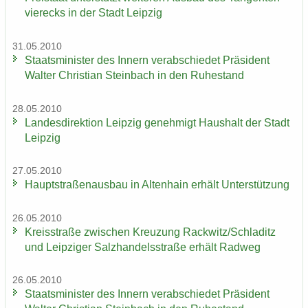
vier­ecks in der Stadt Leip­zig
31.05.2010
Staats­mi­nis­ter des In­nern ver­ab­schie­det Prä­si­dent
Wal­ter Chris­ti­an Stein­bach in den Ru­he­stand
28.05.2010
Lan­des­di­rek­ti­on Leip­zig ge­neh­migt Haus­halt der Stadt
Leip­zig
27.05.2010
Haupt­stra­ßen­aus­bau in Al­ten­hain er­hält Un­ter­stüt­zung
26.05.2010
Kreis­stra­ße zwi­schen Kreu­zung Rack­witz/Schla­ditz
und Leip­zi­ger Salz­han­dels­stra­ße er­hält Rad­weg
26.05.2010
Staats­mi­nis­ter des In­nern ver­ab­schie­det Prä­si­dent