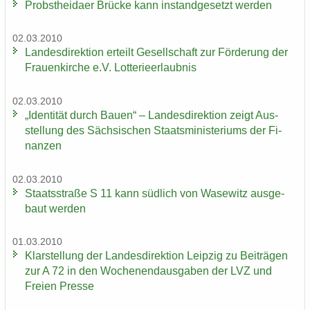
Probst­hei­da­er Brü­cke kann in­stand­ge­setzt wer­den
02.03.2010
Lan­des­di­rek­ti­on er­teilt Ge­sell­schaft zur För­de­rung der
Frau­en­kir­che e.V. Lot­te­rie­er­laub­nis
02.03.2010
„Iden­ti­tät durch Bauen“ – Lan­des­di­rek­ti­on zeigt Aus­
stel­lung des Säch­si­schen Staats­mi­nis­te­ri­ums der Fi­
nan­zen
02.03.2010
Staats­stra­ße S 11 kann süd­lich von Wase­witz aus­ge­
baut wer­den
01.03.2010
Klar­stel­lung der Lan­des­di­rek­ti­on Leip­zig zu Bei­trä­gen
zur A 72 in den Wo­chen­end­aus­ga­ben der LVZ und
Frei­en Pres­se