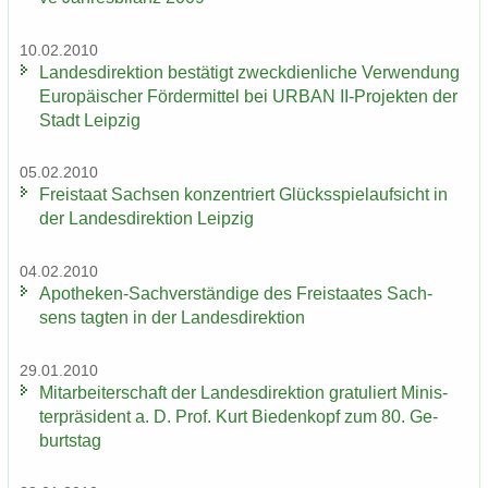
10.02.2010
Lan­des­di­rek­ti­on be­stä­tigt zweck­dien­li­che Ver­wen­dung
Eu­ro­päi­scher För­der­mit­tel bei URBAN II-​Projekten der
Stadt Leip­zig
05.02.2010
Frei­staat Sach­sen kon­zen­triert Glücks­spiel­auf­sicht in
der Lan­des­di­rek­ti­on Leip­zig
04.02.2010
Apotheken-​Sachverständige des Frei­staa­tes Sach­
sens tag­ten in der Lan­des­di­rek­ti­on
29.01.2010
Mit­ar­bei­ter­schaft der Lan­des­di­rek­ti­on gra­tu­liert Mi­nis­
ter­prä­si­dent a. D. Prof. Kurt Bie­den­kopf zum 80. Ge­
burts­tag