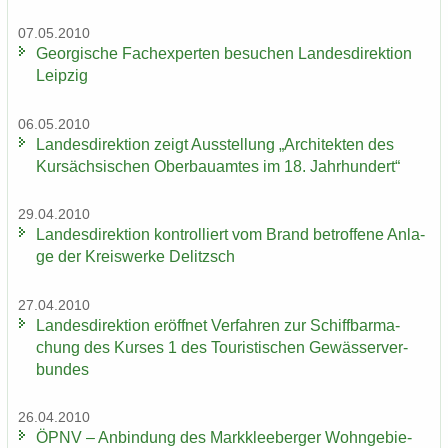
07.05.2010
Ge­or­gi­sche Fach­ex­per­ten be­su­chen Lan­des­di­rek­ti­on
Leip­zig
06.05.2010
Lan­des­di­rek­ti­on zeigt Aus­stel­lung „Ar­chi­tek­ten des
Kur­säch­si­schen Ober­bau­am­tes im 18. Jahr­hun­dert“
29.04.2010
Lan­des­di­rek­ti­on kon­trol­liert vom Brand be­trof­fe­ne An­la­
ge der Kreis­wer­ke De­litzsch
27.04.2010
Lan­des­di­rek­ti­on er­öff­net Ver­fah­ren zur Schiff­bar­ma­
chung des Kur­ses 1 des Tou­ris­ti­schen Ge­wäs­ser­ver­
bun­des
26.04.2010
ÖPNV – An­bin­dung des Mark­klee­ber­ger Wohn­ge­bie­