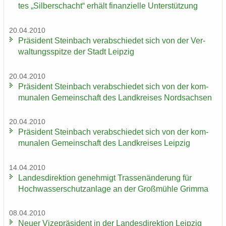
tes „Sil­ber­schacht“ er­hält fi­nan­zi­el­le Un­ter­stüt­zung
20.04.2010
Prä­si­dent Stein­bach ver­ab­schie­det sich von der Ver­
wal­tungs­spit­ze der Stadt Leip­zig
20.04.2010
Prä­si­dent Stein­bach ver­ab­schie­det sich von der kom­
mu­na­len Ge­mein­schaft des Land­krei­ses Nord­sach­sen
20.04.2010
Prä­si­dent Stein­bach ver­ab­schie­det sich von der kom­
mu­na­len Ge­mein­schaft des Land­krei­ses Leip­zig
14.04.2010
Lan­des­di­rek­ti­on ge­neh­migt Tras­sen­än­de­rung für
Hoch­was­ser­schutz­an­la­ge an der Groß­müh­le Grim­ma
08.04.2010
Neuer Vi­ze­prä­si­dent in der Lan­des­di­rek­ti­on Leip­zig