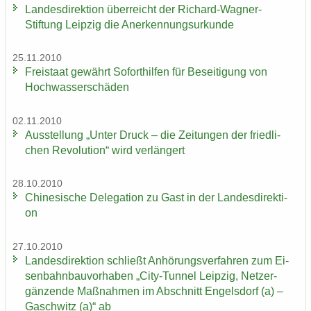
Lan­des­di­rek­ti­on über­reicht der Richard-​Wagner-
Stiftung Leip­zig die An­er­ken­nungs­ur­kun­de
25.11.2010
Frei­staat ge­währt So­fort­hil­fen für Be­sei­ti­gung von
Hoch­was­ser­schä­den
02.11.2010
Aus­stel­lung „Unter Druck – die Zei­tun­gen der fried­li­
chen Re­vo­lu­ti­on“ wird ver­län­gert
28.10.2010
Chi­ne­si­sche De­le­ga­ti­on zu Gast in der Lan­des­di­rek­ti­
on
27.10.2010
Lan­des­di­rek­ti­on schließt An­hö­rungs­ver­fah­ren zum Ei­
sen­bahn­bau­vor­ha­ben „City-​Tunnel Leip­zig, Netz­er­
gän­zen­de Maß­nah­men im Ab­schnitt En­gels­dorf (a) –
Gaschwitz (a)“ ab