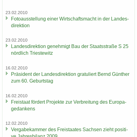
23.02.2010
Fo­to­aus­stel­lung einer Wirt­schafts­macht in der Lan­des­
di­rek­ti­on
23.02.2010
Lan­des­di­rek­ti­on ge­neh­migt Bau der Staats­stra­ße S 25
nörd­lich Tri­es­te­witz
16.02.2010
Prä­si­dent der Lan­des­di­rek­ti­on gra­tu­liert Bernd Gün­ther
zum 60. Ge­burts­tag
16.02.2010
Frei­staat för­dert Pro­jek­te zur Ver­brei­tung des Eu­ro­pa­
ge­dan­kens
12.02.2010
Ver­ga­be­kam­mer des Frei­staa­tes Sach­sen zieht po­si­ti­
ve Jah­res­bi­lanz 2009