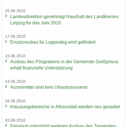
25.06.2010
Lan­des­di­rek­ti­on ge­neh­migt Haus­halt des Land­krei­ses
Leip­zig für das Jahr 2010
17.06.2010
Er­satz­neu­bau für Lup­pe­steg wird ge­för­dert
15.06.2010
Aus­bau des Pös­gra­bens in der Ge­mein­de Groß­pös­na
er­hält fi­nan­zi­el­le Un­ter­stüt­zung
14.06.2010
Arz­nei­mit­tel sind kein Ur­laubs­sou­ve­nir
04.06.2010
Kreu­zungs­be­rei­che in Altran­städt wer­den neu ge­stal­tet
03.06.2010
Frei­staat un­ter­stützt wei­te­ren Aus­bau des Tan­gen­ten­