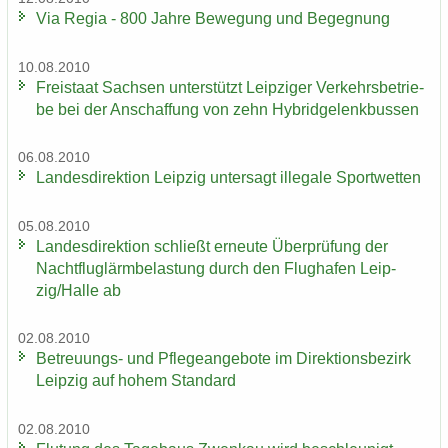
Via Regia - 800 Jahre Be­we­gung und Be­geg­nung
10.08.2010
Frei­staat Sach­sen un­ter­stützt Leip­zi­ger Ver­kehrs­be­trie­
be bei der An­schaf­fung von zehn Hy­brid­ge­lenk­bus­sen
06.08.2010
Lan­des­di­rek­ti­on Leip­zig un­ter­sagt il­le­ga­le Sport­wet­ten
05.08.2010
Lan­des­di­rek­ti­on schließt er­neu­te Über­prü­fung der
Nacht­flug­lärm­be­las­tung durch den Flug­ha­fen Leip­
zig/Halle ab
02.08.2010
Betreuungs-​ und Pfle­ge­an­ge­bo­te im Di­rek­ti­ons­be­zirk
Leip­zig auf hohem Stan­dard
02.08.2010