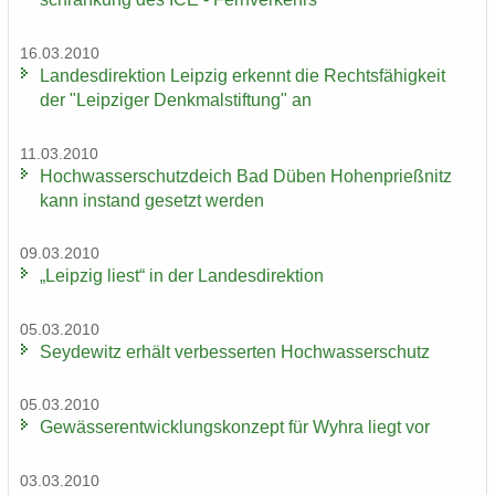
16.03.2010
Lan­des­di­rek­ti­on Leip­zig er­kennt die Rechts­fä­hig­keit
der "Leip­zi­ger Denk­mal­stif­tung" an
11.03.2010
Hoch­was­ser­schutz­deich Bad Düben Ho­hen­prieß­nitz
kann in­stand ge­setzt wer­den
09.03.2010
„Leip­zig liest“ in der Lan­des­di­rek­ti­on
05.03.2010
Sey­de­witz er­hält ver­bes­ser­ten Hoch­was­ser­schutz
05.03.2010
Ge­wäs­ser­ent­wick­lungs­kon­zept für Wyhra liegt vor
03.03.2010