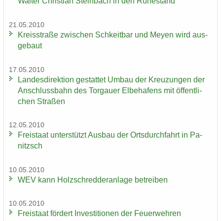
Wal­ter Chris­ti­an Stein­bach in den Ru­he­stand
21.05.2010
Kreis­stra­ße zwi­schen Schkeit­bar und Meyen wird aus­
ge­baut
17.05.2010
Lan­des­di­rek­ti­on ge­stat­tet Umbau der Kreu­zun­gen der
An­schluss­bahn des Tor­gau­er El­be­ha­fens mit öf­fent­li­
chen Stra­ßen
12.05.2010
Frei­staat un­ter­stützt Aus­bau der Orts­durch­fahrt in Pa­
nitzsch
10.05.2010
WEV kann Holz­schred­de­r­an­la­ge be­trei­ben
10.05.2010
Frei­staat för­dert In­ves­ti­tio­nen der Feu­er­weh­ren