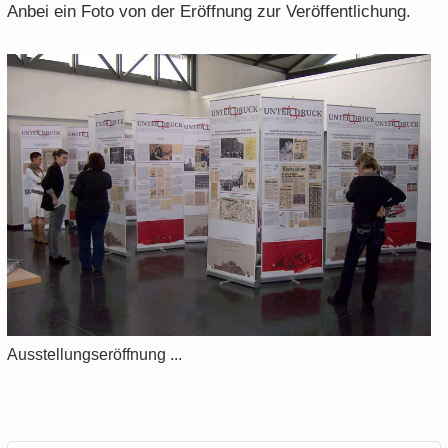
Anbei ein Foto von der Er­öff­nung zur Ver­öf­fent­li­chung.
Aus­stel­lungs­er­öff­nung ...