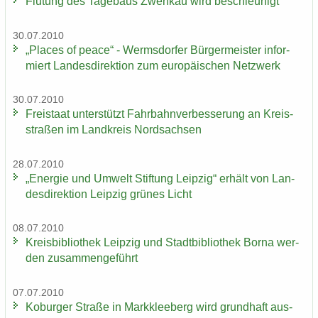
Flu­tung des Ta­ge­baus Zwenkau wird be­schleu­nigt
30.07.2010
„Places of peace“ - Werms­dor­fer Bür­ger­meis­ter in­for­
miert Lan­des­di­rek­ti­on zum eu­ro­päi­schen Netz­werk
30.07.2010
Frei­staat un­ter­stützt Fahr­bahn­ver­bes­se­rung an Kreis­
stra­ßen im Land­kreis Nord­sach­sen
28.07.2010
„En­er­gie und Um­welt Stif­tung Leip­zig“ er­hält von Lan­
des­di­rek­ti­on Leip­zig grü­nes Licht
08.07.2010
Kreis­bi­blio­thek Leip­zig und Stadt­bi­blio­thek Borna wer­
den zu­sam­men­ge­führt
07.07.2010
Ko­bur­ger Stra­ße in Mark­klee­berg wird grund­haft aus­