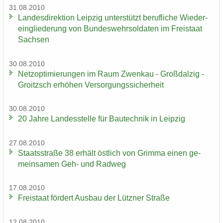
31.08.2010
Lan­des­di­rek­ti­on Leip­zig un­ter­stützt be­ruf­li­che Wie­der­
ein­glie­de­rung von Bun­des­wehr­sol­da­ten im Frei­staat
Sach­sen
30.08.2010
Netz­op­ti­mie­run­gen im Raum Zwenkau - Groß­dal­zig -
Groitzsch er­hö­hen Ver­sor­gungs­si­cher­heit
30.08.2010
20 Jahre Lan­des­stel­le für Bau­tech­nik in Leip­zig
27.08.2010
Staats­stra­ße 38 er­hält öst­lich von Grim­ma einen ge­
mein­sa­men Geh- und Rad­weg
17.08.2010
Frei­staat för­dert Aus­bau der Lütz­ner Stra­ße
12.08.2010