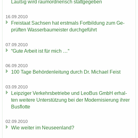
Lau­ßig wird raum­ord­ne­risch statt­ge­ge­ben
16.09.2010
Frei­staat Sach­sen hat erst­mals Fort­bil­dung zum Ge­
prüf­ten Was­ser­bau­meis­ter durch­ge­führt
07.09.2010
“Gute Ar­beit ist für mich …“
06.09.2010
100 Tage Be­hör­den­lei­tung durch Dr. Mi­cha­el Feist
03.09.2010
Leip­zi­ger Ver­kehrs­be­trie­be und LeoBus GmbH er­hal­
ten wei­te­re Un­ter­stüt­zung bei der Mo­der­ni­sie­rung ihrer
Bus­flot­te
02.09.2010
Wie wei­ter im Neu­seen­land?