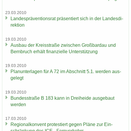
23.03.2010
Lan­des­prä­ven­ti­ons­rat prä­sen­tiert sich in der Lan­des­di­
rek­ti­on
19.03.2010
Aus­bau der Kreis­stra­ße zwi­schen Groß­bardau und
Bern­bruch er­hält fi­nan­zi­el­le Un­ter­stüt­zung
19.03.2010
Plan­un­ter­la­gen für A 72 im Ab­schnitt 5.1. wer­den aus­
ge­legt
19.03.2010
Bun­des­stra­ße B 183 kann in Drei­hei­de aus­ge­baut
wer­den
17.03.2010
Re­gio­nal­kon­vent pro­tes­tiert gegen Pläne zur Ein­
schrän­kung des ICE - Fern­ver­kehrs