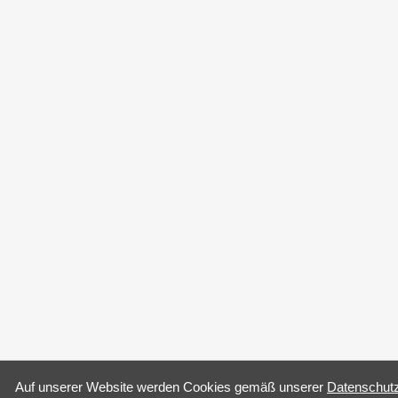
Auf un­se­rer Web­site wer­den Coo­kies gemäß un­se­rer
Da­ten­schutz