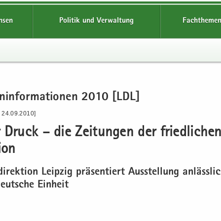
hsen
Politik und Verwaltung
Fachthemen
en­in­for­ma­tio­nen 2010 [LDL]
- 24.09.2010]
 Druck – die Zei­tun­gen der fried­li­che
i­on
di­rek­ti­on Leip­zig prä­sen­tiert Aus­stel­lung an­läss­l
eut­sche Ein­heit