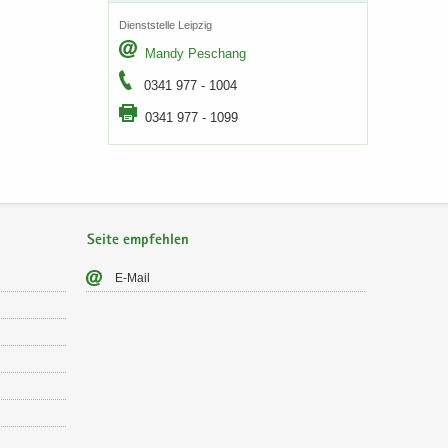
Dienst­stel­le Leip­zig
Mandy Peschang
0341 977 - 1004
0341 977 - 1099
Seite empfehlen
E-​Mail