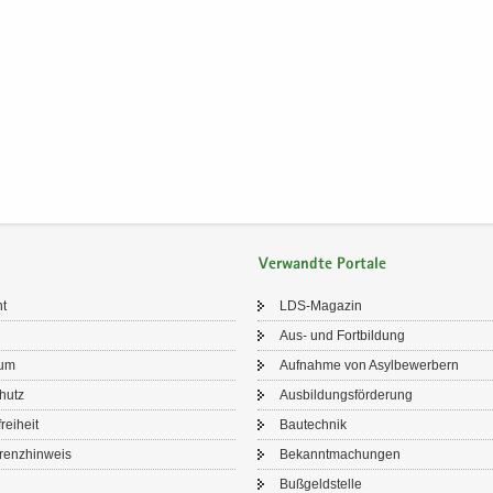
Verwandte Portale
ht
LDS-​Magazin
Aus- und Fort­bil­dung
sum
Auf­nah­me von Asyl­be­wer­bern
chutz
Aus­bil­dungs­för­de­rung
frei­heit
Bau­tech­nik
renz­hin­weis
Be­kannt­ma­chun­gen
Buß­geld­stel­le