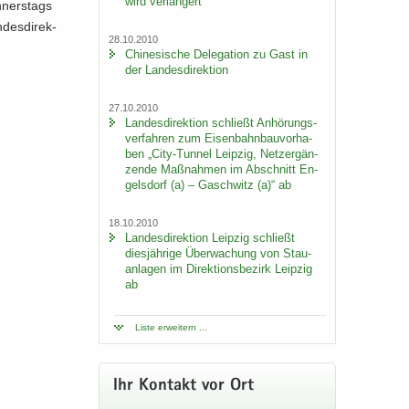
wird ver­län­gert
­ners­tags
des­di­rek­
28.10.2010
Chi­ne­si­sche De­le­ga­ti­on zu Gast in
der Lan­des­di­rek­ti­on
27.10.2010
Lan­des­di­rek­ti­on schließt An­hö­rungs­
ver­fah­ren zum Ei­sen­bahn­bau­vor­ha­
ben „City-​Tunnel Leip­zig, Netz­er­gän­
zen­de Maß­nah­men im Ab­schnitt En­
gels­dorf (a) – Gaschwitz (a)“ ab
18.10.2010
Lan­des­di­rek­ti­on Leip­zig schließt
dies­jäh­ri­ge Über­wa­chung von Stau­
an­la­gen im Di­rek­ti­ons­be­zirk Leip­zig
ab
Liste er­wei­tern ...
Ihr Kon­takt vor Ort