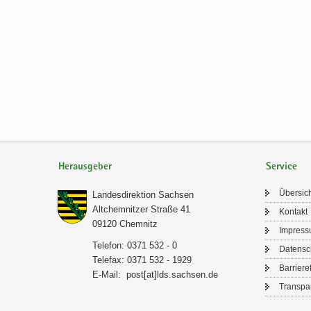
Herausgeber
Service
Über­sic
Lan­des­di­rek­ti­on Sach­sen
Alt­chem­nit­zer Stra­ße 41
Kon­takt
09120 Chem­nitz
Im­pres­
Te­le­fon: 0371 532 - 0
Da­ten­s
Te­le­fax: 0371 532 - 1929
Bar­rie­re­
E-​Mail:
post[at]lds.sach­sen.de
Trans­pa­