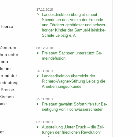
17.12.2010
Lan­des­di­rek­ti­on über­gibt er­neut
Spen­de an den Ver­ein der Freun­de
und För­de­rer ge­hör­lo­ser und schwer­
 Hier­zu
hö­ri­ger Kin­der der Samuel-​Heinicke-
Schule Leip­zig e.V.
g-Zentrum
08.12.2010
Frei­staat Sach­sen un­ter­stützt Ge­
­chen unter
mein­de­fu­si­on
­men.
der im
26.11.2010
h­rend der
Lan­des­di­rek­ti­on über­reicht der
Richard-​Wagner-Stiftung Leip­zig die
Be­deu­tung
An­er­ken­nungs­ur­kun­de
 Pres­se­
Kir­chen­
25.11.2010
a­le
Frei­staat ge­währt So­fort­hil­fen für Be­
sei­ti­gung von Hoch­was­ser­schä­den
02.11.2010
Aus­stel­lung „Unter Druck – die Zei­
gt.
tun­gen der fried­li­chen Re­vo­lu­ti­on“