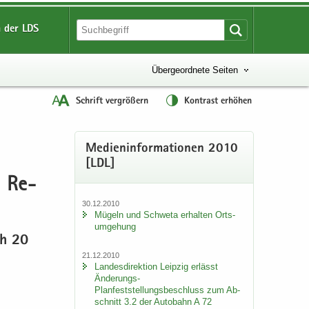
 der LDS
Übergeordnete Seiten
Schrift vergrößern
Kontrast erhöhen
Me­di­en­in­for­ma­tio­nen 2010
[LDL]
n Re­
30.12.2010
Mü­geln und Schwe­ta er­hal­ten Orts­
um­ge­hung
ich 20
21.12.2010
Lan­des­di­rek­ti­on Leip­zig er­lässt
Änderungs-​
Planfeststellungsbeschluss zum Ab­
schnitt 3.2 der Au­to­bahn A 72