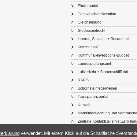
För­der­por­tal
Geld­wä­sche­prä­ven­ti­on
Gleich­stel­lung
Glücks­spiel­recht
In­ne­res, So­zia­les + Ge­sund­heit
Kom­mu­nal21
Kommunal-​Investitions-Budget
Lan­des­prü­fungs­amt
Luft­ver­kehr + Bin­nen­schiff­fahrt
RAPIS
Schorn­stein­fe­ger­we­sen
Trans­pa­renz­por­tal
Um­welt
Markt­über­wa­chung und Ver­brau­che
Zen­tra­le Kon­takt­stel­le Net Zero In­du
­er­klä­rung
ver­wen­det. Mit einem Klick auf die Schalt­flä­che »Ver­stan