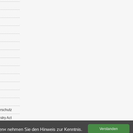
r­schutz
s­try Act
­den« neh­men Sie den Hin­weis zur Kennt­nis.
Ver­stan­den