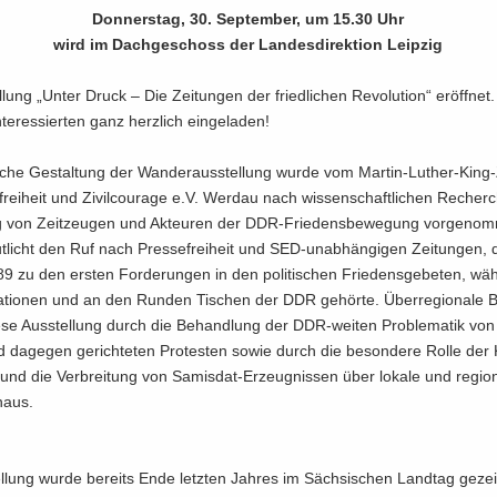
Don­ners­tag, 30. Sep­tem­ber, um 15.30 Uhr
wird im Dach­ge­schoss der Lan­des­di­rek­ti­on Leip­zig
­lung „Unter Druck – Die Zei­tun­gen der fried­li­chen Re­vo­lu­ti­on“ er­öff­net.
­ter­es­sier­ten ganz herz­lich ein­ge­la­den!
­li­che Ge­stal­tung der Wan­der­aus­stel­lung wurde vom Martin-​Luther-Kin
­frei­heit und Zi­vil­cou­ra­ge e.V. Wer­dau nach wis­sen­schaft­li­chen Re­cher
ng von Zeit­zeu­gen und Ak­teu­ren der DDR-​Friedensbewegung vor­ge­nom
ut­licht den Ruf nach Pres­se­frei­heit und SED-​unabhängigen Zei­tun­gen, 
 zu den ers­ten For­de­run­gen in den po­li­ti­schen Frie­dens­ge­be­ten, wä
­tio­nen und an den Run­den Ti­schen der DDR ge­hör­te. Über­re­gio­na­le 
ese Aus­stel­lung durch die Be­hand­lung der DDR-​weiten Pro­ble­ma­tik von
 da­ge­gen ge­rich­te­ten Pro­tes­ten sowie durch die be­son­de­re Rolle der 
 und die Ver­brei­tung von Samisdat-​Erzeugnissen über lo­ka­le und re­gio­n
­aus.
l­lung wurde be­reits Ende letz­ten Jah­res im Säch­si­schen Land­tag ge­zei