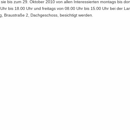
sie bis zum 29. Ok­to­ber 2010 von allen In­ter­es­sier­ten mon­tags bis don
Uhr bis 18.00 Uhr und frei­tags von 08.00 Uhr bis 15.00 Uhr bei der Lan­
zig, Brau­stra­ße 2, Dach­ge­schoss, be­sich­tigt wer­den.