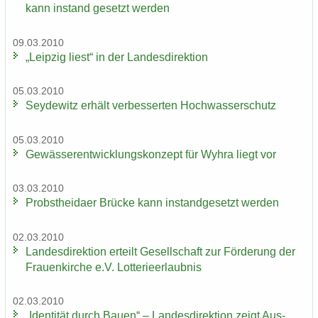
kann in­stand ge­setzt wer­den
09.03.2010
„Leip­zig liest“ in der Lan­des­di­rek­ti­on
05.03.2010
Sey­de­witz er­hält ver­bes­ser­ten Hoch­was­ser­schutz
05.03.2010
Ge­wäs­ser­ent­wick­lungs­kon­zept für Wyhra liegt vor
03.03.2010
Probst­hei­da­er Brü­cke kann in­stand­ge­setzt wer­den
02.03.2010
Lan­des­di­rek­ti­on er­teilt Ge­sell­schaft zur För­de­rung der
Frau­en­kir­che e.V. Lot­te­rie­er­laub­nis
02.03.2010
„Iden­ti­tät durch Bauen“ – Lan­des­di­rek­ti­on zeigt Aus­