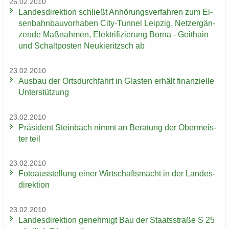
25.02.2010
Lan­des­di­rek­ti­on schließt An­hö­rungs­ver­fah­ren zum Ei­
sen­bahn­bau­vor­ha­ben City-​Tunnel Leip­zig, Netz­er­gän­
zen­de Maß­nah­men, Elek­tri­fi­zie­rung Borna - Geit­hain
und Schalt­pos­ten Neu­kie­ritzsch ab
23.02.2010
Aus­bau der Orts­durch­fahrt in Glas­ten er­hält fi­nan­zi­el­le
Un­ter­stüt­zung
23.02.2010
Prä­si­dent Stein­bach nimmt an Be­ra­tung der Ober­meis­
ter teil
23.02.2010
Fo­to­aus­stel­lung einer Wirt­schafts­macht in der Lan­des­
di­rek­ti­on
23.02.2010
Lan­des­di­rek­ti­on ge­neh­migt Bau der Staats­stra­ße S 25