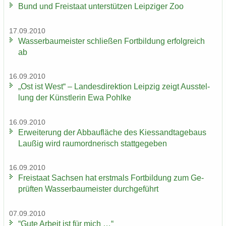
Bund und Frei­staat un­ter­stüt­zen Leip­zi­ger Zoo
17.09.2010
Was­ser­bau­meis­ter schlie­ßen Fort­bil­dung er­folg­reich
ab
16.09.2010
„Ost ist West“ – Lan­des­di­rek­ti­on Leip­zig zeigt Aus­stel­
lung der Künst­le­rin Ewa Pohl­ke
16.09.2010
Er­wei­te­rung der Ab­bau­flä­che des Kies­sand­ta­ge­baus
Lau­ßig wird raum­ord­ne­risch statt­ge­ge­ben
16.09.2010
Frei­staat Sach­sen hat erst­mals Fort­bil­dung zum Ge­
prüf­ten Was­ser­bau­meis­ter durch­ge­führt
07.09.2010
“Gute Ar­beit ist für mich …“