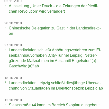
02.11.2010
Aus­stel­lung „Unter Druck – die Zei­tun­gen der fried­li­
chen Re­vo­lu­ti­on“ wird ver­län­gert
28.10.2010
Chi­ne­si­sche De­le­ga­ti­on zu Gast in der Lan­des­di­rek­ti­
on
27.10.2010
Lan­des­di­rek­ti­on schließt An­hö­rungs­ver­fah­ren zum Ei­
sen­bahn­bau­vor­ha­ben „City-​Tunnel Leip­zig, Netz­er­
gän­zen­de Maß­nah­men im Ab­schnitt En­gels­dorf (a) –
Gaschwitz (a)“ ab
18.10.2010
Lan­des­di­rek­ti­on Leip­zig schließt dies­jäh­ri­ge Über­wa­
chung von Stau­an­la­gen im Di­rek­ti­ons­be­zirk Leip­zig ab
12.10.2010
Staats­stra­ße 44 kann im Be­reich Sko­plau aus­ge­baut