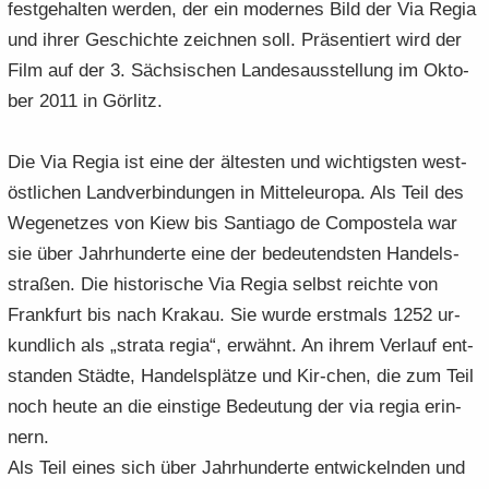
fest­ge­hal­ten wer­den, der ein mo­der­nes Bild der Via Regia
und ihrer Ge­schich­te zeich­nen soll. Prä­sen­tiert wird der
Film auf der 3. Säch­si­schen Lan­des­aus­stel­lung im Ok­to­
ber 2011 in Gör­litz.
Die Via Regia ist eine der äl­tes­ten und wich­tigs­ten west-​
östlichen Land­ver­bin­dun­gen in Mit­tel­eu­ro­pa. Als Teil des
We­ge­net­zes von Kiew bis Sant­ia­go de Com­pos­te­la war
sie über Jahr­hun­der­te eine der be­deu­tends­ten Han­dels­
stra­ßen. Die his­to­ri­sche Via Regia selbst reich­te von
Frank­furt bis nach Kra­kau. Sie wurde erst­mals 1252 ur­
kund­lich als „stra­ta regia“, er­wähnt. An ihrem Ver­lauf ent­
stan­den Städ­te, Han­dels­plät­ze und Kir-​chen, die zum Teil
noch heute an die eins­ti­ge Be­deu­tung der via regia er­in­
nern.
Als Teil eines sich über Jahr­hun­der­te ent­wi­ckeln­den und