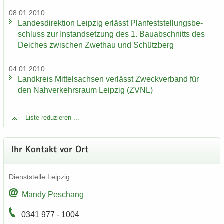
08.01.2010
Lan­des­di­rek­ti­on Leip­zig er­lässt Plan­fest­stel­lungs­be­
schluss zur In­stand­set­zung des 1. Bau­ab­schnitts des
Dei­ches zwi­schen Zwet­hau und Schütz­berg
04.01.2010
Land­kreis Mit­tel­sach­sen ver­lässt Zweck­ver­band für
den Nah­ver­kehrs­raum Leip­zig (ZVNL)
Liste re­du­zie­ren ...
Ihr Kon­takt vor Ort
Dienst­stel­le Leip­zig
Mandy Peschang
0341 977 - 1004