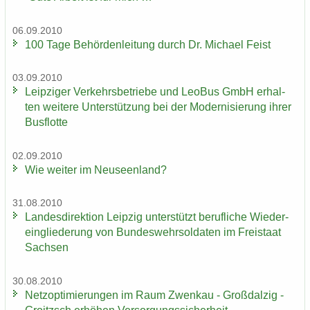
06.09.2010
100 Tage Be­hör­den­lei­tung durch Dr. Mi­cha­el Feist
03.09.2010
Leip­zi­ger Ver­kehrs­be­trie­be und LeoBus GmbH er­hal­
ten wei­te­re Un­ter­stüt­zung bei der Mo­der­ni­sie­rung ihrer
Bus­flot­te
02.09.2010
Wie wei­ter im Neu­seen­land?
31.08.2010
Lan­des­di­rek­ti­on Leip­zig un­ter­stützt be­ruf­li­che Wie­der­
ein­glie­de­rung von Bun­des­wehr­sol­da­ten im Frei­staat
Sach­sen
30.08.2010
Netz­op­ti­mie­run­gen im Raum Zwenkau - Groß­dal­zig -