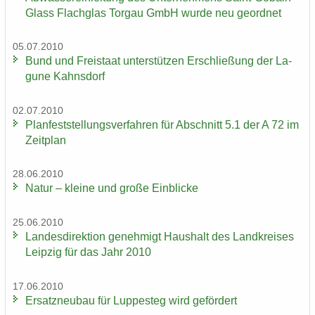
Glass Flach­glas Tor­gau GmbH wurde neu ge­ord­net
05.07.2010
Bund und Frei­staat un­ter­stüt­zen Er­schlie­ßung der La­
gu­ne Kahns­dorf
02.07.2010
Plan­fest­stel­lungs­ver­fah­ren für Ab­schnitt 5.1 der A 72 im
Zeit­plan
28.06.2010
Natur – klei­ne und große Ein­bli­cke
25.06.2010
Lan­des­di­rek­ti­on ge­neh­migt Haus­halt des Land­krei­ses
Leip­zig für das Jahr 2010
17.06.2010
Er­satz­neu­bau für Lup­pe­steg wird ge­för­dert