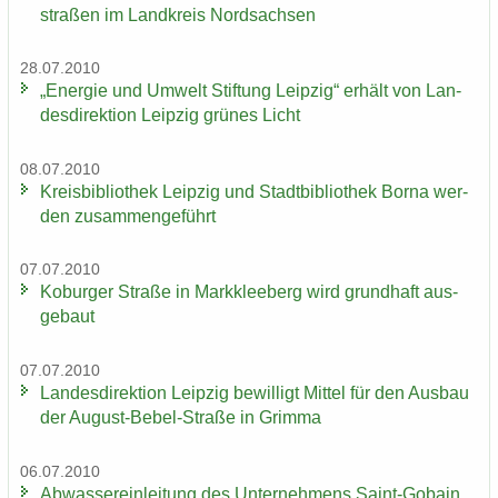
stra­ßen im Land­kreis Nord­sach­sen
28.07.2010
„En­er­gie und Um­welt Stif­tung Leip­zig“ er­hält von Lan­
des­di­rek­ti­on Leip­zig grü­nes Licht
08.07.2010
Kreis­bi­blio­thek Leip­zig und Stadt­bi­blio­thek Borna wer­
den zu­sam­men­ge­führt
07.07.2010
Ko­bur­ger Stra­ße in Mark­klee­berg wird grund­haft aus­
ge­baut
07.07.2010
Lan­des­di­rek­ti­on Leip­zig be­wil­ligt Mit­tel für den Aus­bau
der August-​Bebel-Straße in Grim­ma
06.07.2010
Ab­was­ser­ein­lei­tung des Un­ter­neh­mens Saint-​Gobain