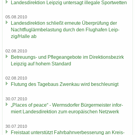
Lan­des­di­rek­ti­on Leip­zig un­ter­sagt il­le­ga­le Sport­wet­ten
05.08.2010
Lan­des­di­rek­ti­on schließt er­neu­te Über­prü­fung der
Nacht­flug­lärm­be­las­tung durch den Flug­ha­fen Leip­
zig/Halle ab
02.08.2010
Betreuungs-​ und Pfle­ge­an­ge­bo­te im Di­rek­ti­ons­be­zirk
Leip­zig auf hohem Stan­dard
02.08.2010
Flu­tung des Ta­ge­baus Zwenkau wird be­schleu­nigt
30.07.2010
„Places of peace“ - Werms­dor­fer Bür­ger­meis­ter in­for­
miert Lan­des­di­rek­ti­on zum eu­ro­päi­schen Netz­werk
30.07.2010
Frei­staat un­ter­stützt Fahr­bahn­ver­bes­se­rung an Kreis­