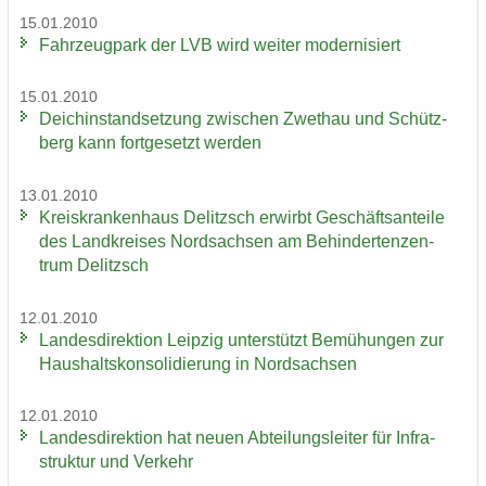
15.01.2010
Fahr­zeug­park der LVB wird wei­ter mo­der­ni­siert
15.01.2010
Deich­in­stand­set­zung zwi­schen Zwet­hau und Schütz­
berg kann fort­ge­setzt wer­den
13.01.2010
Kreis­kran­ken­haus De­litzsch er­wirbt Ge­schäfts­an­tei­le
des Land­krei­ses Nord­sach­sen am Be­hin­der­ten­zen­
trum De­litzsch
12.01.2010
Lan­des­di­rek­ti­on Leip­zig un­ter­stützt Be­mü­hun­gen zur
Haus­halts­kon­so­li­die­rung in Nord­sach­sen
12.01.2010
Lan­des­di­rek­ti­on hat neuen Ab­tei­lungs­lei­ter für In­fra­
struk­tur und Ver­kehr