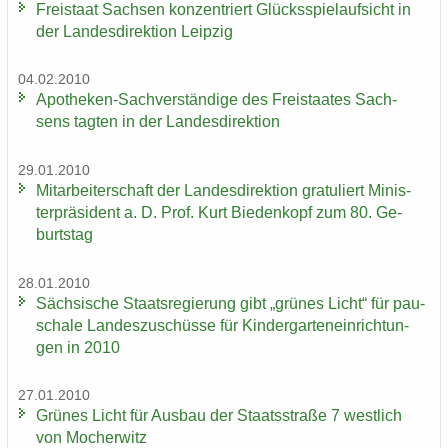
Frei­staat Sach­sen kon­zen­triert Glücks­spiel­auf­sicht in
der Lan­des­di­rek­ti­on Leip­zig
04.02.2010
Apotheken-​Sachverständige des Frei­staa­tes Sach­
sens tag­ten in der Lan­des­di­rek­ti­on
29.01.2010
Mit­ar­bei­ter­schaft der Lan­des­di­rek­ti­on gra­tu­liert Mi­nis­
ter­prä­si­dent a. D. Prof. Kurt Bie­den­kopf zum 80. Ge­
burts­tag
28.01.2010
Säch­si­sche Staats­re­gie­rung gibt „grü­nes Licht“ für pau­
scha­le Lan­des­zu­schüs­se für Kin­der­gar­ten­ein­rich­tun­
gen in 2010
27.01.2010
Grü­nes Licht für Aus­bau der Staats­stra­ße 7 west­lich
von Mo­cher­witz