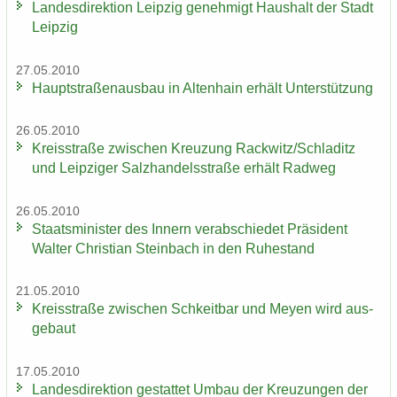
Lan­des­di­rek­ti­on Leip­zig ge­neh­migt Haus­halt der Stadt
Leip­zig
27.05.2010
Haupt­stra­ßen­aus­bau in Al­ten­hain er­hält Un­ter­stüt­zung
26.05.2010
Kreis­stra­ße zwi­schen Kreu­zung Rack­witz/Schla­ditz
und Leip­zi­ger Salz­han­dels­stra­ße er­hält Rad­weg
26.05.2010
Staats­mi­nis­ter des In­nern ver­ab­schie­det Prä­si­dent
Wal­ter Chris­ti­an Stein­bach in den Ru­he­stand
21.05.2010
Kreis­stra­ße zwi­schen Schkeit­bar und Meyen wird aus­
ge­baut
17.05.2010
Lan­des­di­rek­ti­on ge­stat­tet Umbau der Kreu­zun­gen der