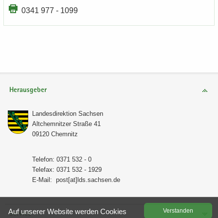
0341 977 - 1099
Herausgeber
Lan­des­di­rek­ti­on Sach­sen
Alt­chem­nit­zer Stra­ße 41
09120 Chem­nitz
Te­le­fon: 0371 532 - 0
Te­le­fax: 0371 532 - 1929
E-​Mail:
post[at]lds.sach­sen.de
Auf un­se­rer Web­site wer­den Coo­kies
Ver­stan­den
Service