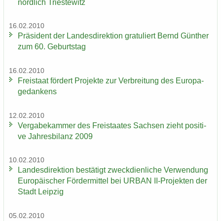
nörd­lich Tri­es­te­witz
16.02.2010
Prä­si­dent der Lan­des­di­rek­ti­on gra­tu­liert Bernd Gün­ther
zum 60. Ge­burts­tag
16.02.2010
Frei­staat för­dert Pro­jek­te zur Ver­brei­tung des Eu­ro­pa­
ge­dan­kens
12.02.2010
Ver­ga­be­kam­mer des Frei­staa­tes Sach­sen zieht po­si­ti­
ve Jah­res­bi­lanz 2009
10.02.2010
Lan­des­di­rek­ti­on be­stä­tigt zweck­dien­li­che Ver­wen­dung
Eu­ro­päi­scher För­der­mit­tel bei URBAN II-​Projekten der
Stadt Leip­zig
05.02.2010