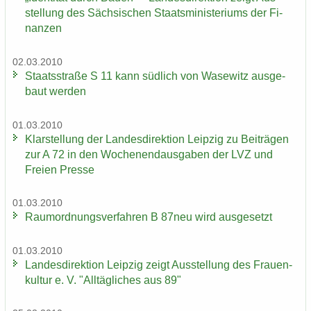
stel­lung des Säch­si­schen Staats­mi­nis­te­ri­ums der Fi­
nan­zen
02.03.2010
Staats­stra­ße S 11 kann süd­lich von Wase­witz aus­ge­
baut wer­den
01.03.2010
Klar­stel­lung der Lan­des­di­rek­ti­on Leip­zig zu Bei­trä­gen
zur A 72 in den Wo­chen­end­aus­ga­ben der LVZ und
Frei­en Pres­se
01.03.2010
Raum­ord­nungs­ver­fah­ren B 87neu wird aus­ge­setzt
01.03.2010
Lan­des­di­rek­ti­on Leip­zig zeigt Aus­stel­lung des Frau­en­
kul­tur e. V. "All­täg­li­ches aus 89"