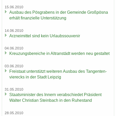
15.06.2010
Aus­bau des Pös­gra­bens in der Ge­mein­de Groß­pös­na
er­hält fi­nan­zi­el­le Un­ter­stüt­zung
14.06.2010
Arz­nei­mit­tel sind kein Ur­laubs­sou­ve­nir
04.06.2010
Kreu­zungs­be­rei­che in Altran­städt wer­den neu ge­stal­tet
03.06.2010
Frei­staat un­ter­stützt wei­te­ren Aus­bau des Tan­gen­ten­
vier­ecks in der Stadt Leip­zig
31.05.2010
Staats­mi­nis­ter des In­nern ver­ab­schie­det Prä­si­dent
Wal­ter Chris­ti­an Stein­bach in den Ru­he­stand
28.05.2010