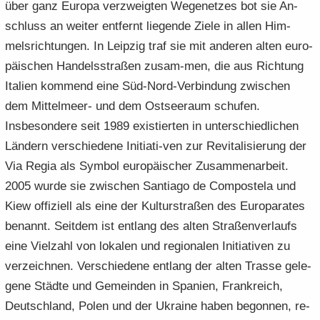
über ganz Eu­ro­pa ver­zweig­ten We­ge­net­zes bot sie An­
schluss an wei­ter ent­fernt lie­gen­de Ziele in allen Him­
mels­rich­tun­gen. In Leip­zig traf sie mit an­de­ren alten eu­ro­
päi­schen Han­dels­stra­ßen zusam-​men, die aus Rich­tung
Ita­li­en kom­mend eine Süd-​Nord-Verbindung zwi­schen
dem Mittelmeer-​ und dem Ost­see­raum schu­fen.
Ins­be­son­de­re seit 1989 exis­tier­ten in un­ter­schied­li­chen
Län­dern ver­schie­de­ne Initiati-​ven zur Re­vi­ta­li­sie­rung der
Via Regia als Sym­bol eu­ro­päi­scher Zu­sam­men­ar­beit.
2005 wurde sie zwi­schen Sant­ia­go de Com­pos­te­la und
Kiew of­fi­zi­ell als eine der Kul­tur­stra­ßen des Eu­ro­pa­ra­tes
be­nannt. Seit­dem ist ent­lang des alten Stra­ßen­ver­laufs
eine Viel­zahl von lo­ka­len und re­gio­na­len In­itia­ti­ven zu
ver­zeich­nen. Ver­schie­de­ne ent­lang der alten Tras­se ge­le­
ge­ne Städ­te und Ge­mein­den in Spa­ni­en, Frank­reich,
Deutsch­land, Polen und der Ukrai­ne haben be­gon­nen, re­