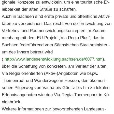
gio­na­le Kon­zep­te zu ent­wi­ckeln, um eine tou­ris­ti­sche Er­
leb­bar­keit der alten Stra­ße zu schaf­fen.
Auch in Sach­sen sind erste pri­va­te und öf­fent­li­che Ak­ti­vi­
tä­ten zu ver­zeich­nen. Das reicht von der Ent­wick­lung von
Verkehrs-​ und Raum­ent­wick­lungs­kon­zep­ten im Zu­sam­
men­hang mit dem EU-​Projekt „Via Regia Plus“, das in
Sach­sen fe­der­füh­rend vom Säch­si­schen Staats­mi­nis­te­ri­
um des In­nern be­treut wird
(
http:/​/​www.​landesentwicklung.​sachsen.​de/​6077.​htm
),
über die Schaf­fung von kon­kre­ten, am Ver­lauf der alten
Via Regia ori­en­tier­ten (Aktiv-​)An­ge­bo­ten wie bspw.
Themenrad-​ und Wan­der­we­ge in Hes­sen, den öko­me­ni­
schen Pil­ger­weg von Vacha bis Gör­litz bis hin zu lo­ka­len
Er­leb­nis­an­ge­bo­ten wie den Via-​Regia-Themenpark in Kö­
nigs­brück.
Wei­te­re In­for­ma­tio­nen zur be­vor­ste­hen­den Lan­des­aus­