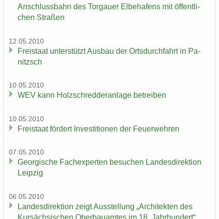
An­schluss­bahn des Tor­gau­er El­be­ha­fens mit öf­fent­li­
chen Stra­ßen
12.05.2010
Frei­staat un­ter­stützt Aus­bau der Orts­durch­fahrt in Pa­
nitzsch
10.05.2010
WEV kann Holz­schred­de­r­an­la­ge be­trei­ben
10.05.2010
Frei­staat för­dert In­ves­ti­tio­nen der Feu­er­weh­ren
07.05.2010
Ge­or­gi­sche Fach­ex­per­ten be­su­chen Lan­des­di­rek­ti­on
Leip­zig
06.05.2010
Lan­des­di­rek­ti­on zeigt Aus­stel­lung „Ar­chi­tek­ten des
Kur­säch­si­schen Ober­bau­am­tes im 18. Jahr­hun­dert“