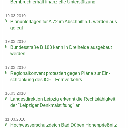
Bern­bruch er­hält fi­nan­zi­el­le Un­ter­stüt­zung
19.03.2010
Plan­un­ter­la­gen für A 72 im Ab­schnitt 5.1. wer­den aus­
ge­legt
19.03.2010
Bun­des­stra­ße B 183 kann in Drei­hei­de aus­ge­baut
wer­den
17.03.2010
Re­gio­nal­kon­vent pro­tes­tiert gegen Pläne zur Ein­
schrän­kung des ICE - Fern­ver­kehrs
16.03.2010
Lan­des­di­rek­ti­on Leip­zig er­kennt die Rechts­fä­hig­keit
der "Leip­zi­ger Denk­mal­stif­tung" an
11.03.2010
Hoch­was­ser­schutz­deich Bad Düben Ho­hen­prieß­nitz