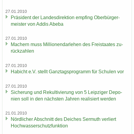
27.01.2010
Prä­si­dent der Lan­des­di­rek­ti­on emp­fing Ober­bür­ger­
meis­ter von Addis Abeba
27.01.2010
Ma­chern muss Mil­lio­nen­dar­le­hen des Frei­staa­tes zu­
rück­zah­len
27.01.2010
Ha­bicht e.V. stellt Ganz­tags­pro­gramm für Schu­len vor
27.01.2010
Si­che­rung und Re­kul­ti­vie­rung von 5 Leip­zi­ger De­po­
nien soll in den nächs­ten Jah­ren rea­li­siert wer­den
21.01.2010
Nörd­li­cher Ab­schnitt des Dei­ches Ser­muth ver­liert
Hoch­was­ser­schutz­funk­ti­on