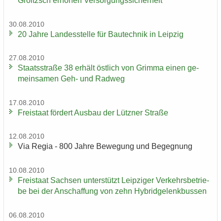
Groitzsch er­hö­hen Ver­sor­gungs­si­cher­heit
30.08.2010
20 Jahre Lan­des­stel­le für Bau­tech­nik in Leip­zig
27.08.2010
Staats­stra­ße 38 er­hält öst­lich von Grim­ma einen ge­
mein­sa­men Geh- und Rad­weg
17.08.2010
Frei­staat för­dert Aus­bau der Lütz­ner Stra­ße
12.08.2010
Via Regia - 800 Jahre Be­we­gung und Be­geg­nung
10.08.2010
Frei­staat Sach­sen un­ter­stützt Leip­zi­ger Ver­kehrs­be­trie­
be bei der An­schaf­fung von zehn Hy­brid­ge­lenk­bus­sen
06.08.2010