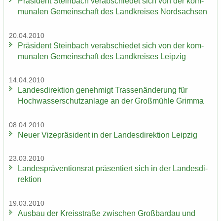
Prä­si­dent Stein­bach ver­ab­schie­det sich von der kom­
mu­na­len Ge­mein­schaft des Land­krei­ses Nord­sach­sen
20.04.2010
Prä­si­dent Stein­bach ver­ab­schie­det sich von der kom­
mu­na­len Ge­mein­schaft des Land­krei­ses Leip­zig
14.04.2010
Lan­des­di­rek­ti­on ge­neh­migt Tras­sen­än­de­rung für
Hoch­was­ser­schutz­an­la­ge an der Groß­müh­le Grim­ma
08.04.2010
Neuer Vi­ze­prä­si­dent in der Lan­des­di­rek­ti­on Leip­zig
23.03.2010
Lan­des­prä­ven­ti­ons­rat prä­sen­tiert sich in der Lan­des­di­
rek­ti­on
19.03.2010
Aus­bau der Kreis­stra­ße zwi­schen Groß­bardau und