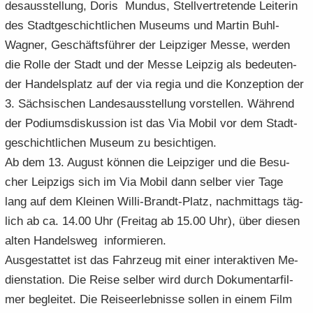
des­aus­stel­lung, Doris Mun­dus, Stell­ver­tre­ten­de Lei­te­rin
des Stadt­ge­schicht­li­chen Mu­se­ums und Mar­tin Buhl-​
Wagner, Ge­schäfts­füh­rer der Leip­zi­ger Messe, wer­den
die Rolle der Stadt und der Messe Leip­zig als be­deu­ten­
der Han­dels­platz auf der via regia und die Kon­zep­ti­on der
3. Säch­si­schen Lan­des­aus­stel­lung vor­stel­len. Wäh­rend
der Po­di­ums­dis­kus­si­on ist das Via Mobil vor dem Stadt­
ge­schicht­li­chen Mu­se­um zu be­sich­ti­gen.
Ab dem 13. Au­gust kön­nen die Leip­zi­ger und die Be­su­
cher Leip­zigs sich im Via Mobil dann sel­ber vier Tage
lang auf dem Klei­nen Willi-​Brandt-Platz, nach­mit­tags täg­
lich ab ca. 14.00 Uhr (Frei­tag ab 15.00 Uhr), über die­sen
alten Han­dels­weg in­for­mie­ren.
Aus­ge­stat­tet ist das Fahr­zeug mit einer in­ter­ak­ti­ven Me­
di­en­sta­ti­on. Die Reise sel­ber wird durch Do­ku­men­tar­fil­
mer be­glei­tet. Die Rei­se­er­leb­nis­se sol­len in einem Film