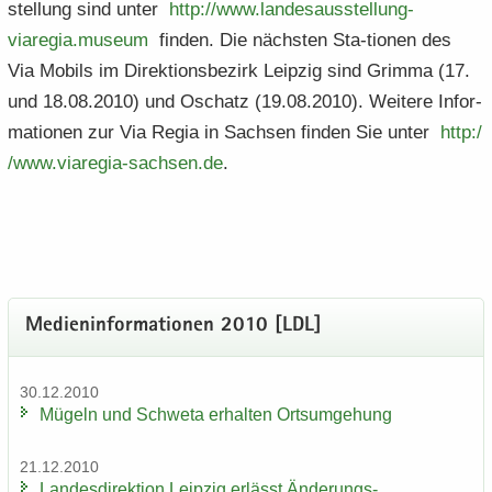
stel­lung sind unter
http:/​/​www.​landesausstellung-​​
viaregia.​museum
fin­den. Die nächs­ten Sta-​tionen des
Via Mo­bils im Di­rek­ti­ons­be­zirk Leip­zig sind Grim­ma (17.
und 18.08.2010) und Oschatz (19.08.2010). Wei­te­re In­for­
ma­tio­nen zur Via Regia in Sach­sen fin­den Sie unter
http:/​
/​www.​viaregia-​​sachsen.​de
.
Me­di­en­in­for­ma­tio­nen 2010 [LDL]
30.12.2010
Mü­geln und Schwe­ta er­hal­ten Orts­um­ge­hung
21.12.2010
Lan­des­di­rek­ti­on Leip­zig er­lässt Änderungs-​