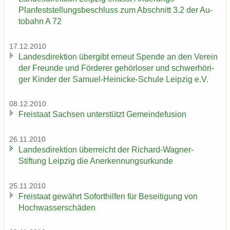
Planfeststellungsbeschluss zum Ab­schnitt 3.2 der Au­
to­bahn A 72
17.12.2010
Lan­des­di­rek­ti­on über­gibt er­neut Spen­de an den Ver­ein
der Freun­de und För­de­rer ge­hör­lo­ser und schwer­hö­ri­
ger Kin­der der Samuel-​Heinicke-Schule Leip­zig e.V.
08.12.2010
Frei­staat Sach­sen un­ter­stützt Ge­mein­de­fu­si­on
26.11.2010
Lan­des­di­rek­ti­on über­reicht der Richard-​Wagner-
Stiftung Leip­zig die An­er­ken­nungs­ur­kun­de
25.11.2010
Frei­staat ge­währt So­fort­hil­fen für Be­sei­ti­gung von
Hoch­was­ser­schä­den