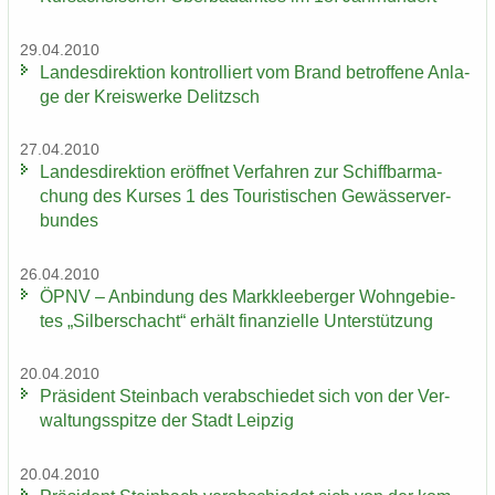
29.04.2010
Lan­des­di­rek­ti­on kon­trol­liert vom Brand be­trof­fe­ne An­la­
ge der Kreis­wer­ke De­litzsch
27.04.2010
Lan­des­di­rek­ti­on er­öff­net Ver­fah­ren zur Schiff­bar­ma­
chung des Kur­ses 1 des Tou­ris­ti­schen Ge­wäs­ser­ver­
bun­des
26.04.2010
ÖPNV – An­bin­dung des Mark­klee­ber­ger Wohn­ge­bie­
tes „Sil­ber­schacht“ er­hält fi­nan­zi­el­le Un­ter­stüt­zung
20.04.2010
Prä­si­dent Stein­bach ver­ab­schie­det sich von der Ver­
wal­tungs­spit­ze der Stadt Leip­zig
20.04.2010