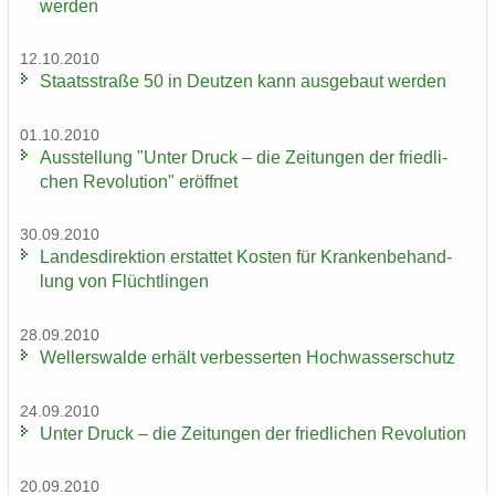
wer­den
12.10.2010
Staats­stra­ße 50 in Deut­zen kann aus­ge­baut wer­den
01.10.2010
Aus­stel­lung "Unter Druck – die Zei­tun­gen der fried­li­
chen Re­vo­lu­ti­on" er­öff­net
30.09.2010
Lan­des­di­rek­ti­on er­stat­tet Kos­ten für Kran­ken­be­hand­
lung von Flücht­lin­gen
28.09.2010
Wel­ler­s­wal­de er­hält ver­bes­ser­ten Hoch­was­ser­schutz
24.09.2010
Unter Druck – die Zei­tun­gen der fried­li­chen Re­vo­lu­ti­on
20.09.2010