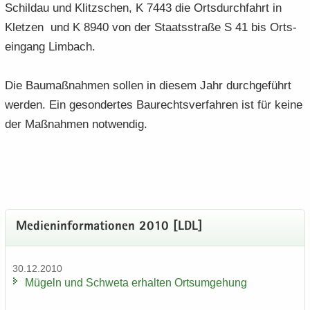
Schildau und Klitz­schen, K 7443 die Orts­durch­fahrt in
Klet­zen und K 8940 von der Staats­stra­ße S 41 bis Orts­
ein­gang Lim­bach.
Die Bau­maß­nah­men sol­len in die­sem Jahr durch­ge­führt
wer­den. Ein ge­son­der­tes Bau­rechts­ver­fah­ren ist für keine
der Maß­nah­men not­wen­dig.
Me­di­en­in­for­ma­tio­nen 2010 [LDL]
30.12.2010
Mü­geln und Schwe­ta er­hal­ten Orts­um­ge­hung