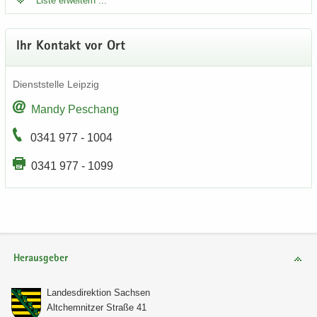
Liste er­wei­tern ...
Ihr Kon­takt vor Ort
Dienst­stel­le Leip­zig
Mandy Peschang
0341 977 - 1004
0341 977 - 1099
Herausgeber
Lan­des­di­rek­ti­on Sach­sen
Alt­chem­nit­zer Stra­ße 41