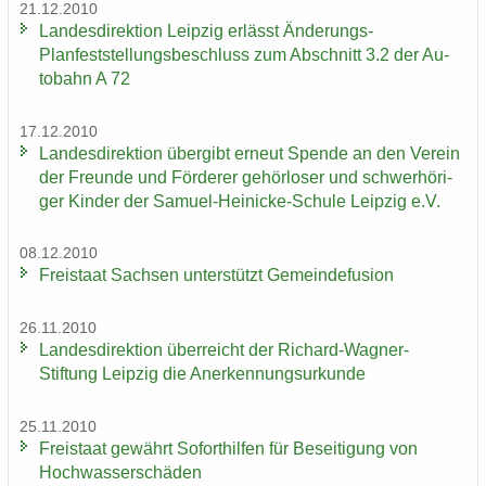
21.12.2010
Lan­des­di­rek­ti­on Leip­zig er­lässt Änderungs-​
Planfeststellungsbeschluss zum Ab­schnitt 3.2 der Au­
to­bahn A 72
17.12.2010
Lan­des­di­rek­ti­on über­gibt er­neut Spen­de an den Ver­ein
der Freun­de und För­de­rer ge­hör­lo­ser und schwer­hö­ri­
ger Kin­der der Samuel-​Heinicke-Schule Leip­zig e.V.
08.12.2010
Frei­staat Sach­sen un­ter­stützt Ge­mein­de­fu­si­on
26.11.2010
Lan­des­di­rek­ti­on über­reicht der Richard-​Wagner-
Stiftung Leip­zig die An­er­ken­nungs­ur­kun­de
25.11.2010
Frei­staat ge­währt So­fort­hil­fen für Be­sei­ti­gung von
Hoch­was­ser­schä­den