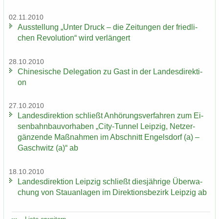
02.11.2010
Aus­stel­lung „Unter Druck – die Zei­tun­gen der fried­li­
chen Re­vo­lu­ti­on“ wird ver­län­gert
28.10.2010
Chi­ne­si­sche De­le­ga­ti­on zu Gast in der Lan­des­di­rek­ti­
on
27.10.2010
Lan­des­di­rek­ti­on schließt An­hö­rungs­ver­fah­ren zum Ei­
sen­bahn­bau­vor­ha­ben „City-​Tunnel Leip­zig, Netz­er­
gän­zen­de Maß­nah­men im Ab­schnitt En­gels­dorf (a) –
Gaschwitz (a)“ ab
18.10.2010
Lan­des­di­rek­ti­on Leip­zig schließt dies­jäh­ri­ge Über­wa­
chung von Stau­an­la­gen im Di­rek­ti­ons­be­zirk Leip­zig ab