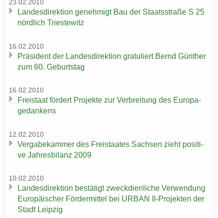
23.02.2010
Lan­des­di­rek­ti­on ge­neh­migt Bau der Staats­stra­ße S 25
nörd­lich Tri­es­te­witz
16.02.2010
Prä­si­dent der Lan­des­di­rek­ti­on gra­tu­liert Bernd Gün­ther
zum 60. Ge­burts­tag
16.02.2010
Frei­staat för­dert Pro­jek­te zur Ver­brei­tung des Eu­ro­pa­
ge­dan­kens
12.02.2010
Ver­ga­be­kam­mer des Frei­staa­tes Sach­sen zieht po­si­ti­
ve Jah­res­bi­lanz 2009
10.02.2010
Lan­des­di­rek­ti­on be­stä­tigt zweck­dien­li­che Ver­wen­dung
Eu­ro­päi­scher För­der­mit­tel bei URBAN II-​Projekten der
Stadt Leip­zig