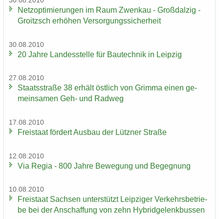
30.08.2010
Netz­op­ti­mie­run­gen im Raum Zwenkau - Groß­dal­zig -
Groitzsch er­hö­hen Ver­sor­gungs­si­cher­heit
30.08.2010
20 Jahre Lan­des­stel­le für Bau­tech­nik in Leip­zig
27.08.2010
Staats­stra­ße 38 er­hält öst­lich von Grim­ma einen ge­
mein­sa­men Geh- und Rad­weg
17.08.2010
Frei­staat för­dert Aus­bau der Lütz­ner Stra­ße
12.08.2010
Via Regia - 800 Jahre Be­we­gung und Be­geg­nung
10.08.2010
Frei­staat Sach­sen un­ter­stützt Leip­zi­ger Ver­kehrs­be­trie­
be bei der An­schaf­fung von zehn Hy­brid­ge­lenk­bus­sen