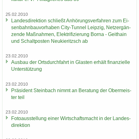
25.02.2010
Lan­des­di­rek­ti­on schließt An­hö­rungs­ver­fah­ren zum Ei­
sen­bahn­bau­vor­ha­ben City-​Tunnel Leip­zig, Netz­er­gän­
zen­de Maß­nah­men, Elek­tri­fi­zie­rung Borna - Geit­hain
und Schalt­pos­ten Neu­kie­ritzsch ab
23.02.2010
Aus­bau der Orts­durch­fahrt in Glas­ten er­hält fi­nan­zi­el­le
Un­ter­stüt­zung
23.02.2010
Prä­si­dent Stein­bach nimmt an Be­ra­tung der Ober­meis­
ter teil
23.02.2010
Fo­to­aus­stel­lung einer Wirt­schafts­macht in der Lan­des­
di­rek­ti­on