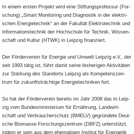
In einem ers­ten Pro­jekt wird eine Stif­tungs­pro­fes­sur (For­
schung) „Smart Mo­ni­to­ring und Dia­gnos­tik in der elek­tri­
schen En­er­gie­tech­nik“ an der Fa­kul­tät Elek­tro­tech­nik und
In­for­ma­ti­ons­tech­nik der Hoch­schu­le für Tech­nik, Wis­sen­
schaft und Kul­tur (HTWK) in Leip­zig fi­nan­ziert.
Der För­der­ver­ein für En­er­gie und Um­welt Leip­zig e.V., der
seit 1993 tätig ist, führt damit seine bis­he­ri­gen Ak­ti­vi­tä­ten
zur Stär­kung des Stand­orts Leip­zig als Kom­pe­tenz­zen­
trum für zu­kunfts­träch­ti­ge En­er­gie­tech­ni­ken fort.
So hat der För­der­ver­ein be­reits im Jahr 2008 das in Leip­
zig vom Bun­des­mi­nis­te­ri­um für Er­näh­rung, Land­wirt­
schaft und Ver­brau­cher­schutz (BMELV) ge­grün­de­te Deut­
sche Bio­mas­se For­schungs­zen­trum (DBFZ) un­ter­stützt,
indem er sein aus dem ehe­ma­li­gen In­sti­tut für En­erge­tik