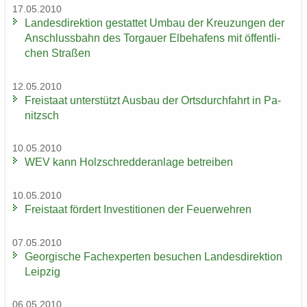
17.05.2010
Lan­des­di­rek­ti­on ge­stat­tet Umbau der Kreu­zun­gen der
An­schluss­bahn des Tor­gau­er El­be­ha­fens mit öf­fent­li­
chen Stra­ßen
12.05.2010
Frei­staat un­ter­stützt Aus­bau der Orts­durch­fahrt in Pa­
nitzsch
10.05.2010
WEV kann Holz­schred­de­r­an­la­ge be­trei­ben
10.05.2010
Frei­staat för­dert In­ves­ti­tio­nen der Feu­er­weh­ren
07.05.2010
Ge­or­gi­sche Fach­ex­per­ten be­su­chen Lan­des­di­rek­ti­on
Leip­zig
06.05.2010