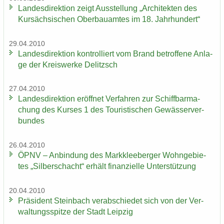
Lan­des­di­rek­ti­on zeigt Aus­stel­lung „Ar­chi­tek­ten des
Kur­säch­si­schen Ober­bau­am­tes im 18. Jahr­hun­dert“
29.04.2010
Lan­des­di­rek­ti­on kon­trol­liert vom Brand be­trof­fe­ne An­la­
ge der Kreis­wer­ke De­litzsch
27.04.2010
Lan­des­di­rek­ti­on er­öff­net Ver­fah­ren zur Schiff­bar­ma­
chung des Kur­ses 1 des Tou­ris­ti­schen Ge­wäs­ser­ver­
bun­des
26.04.2010
ÖPNV – An­bin­dung des Mark­klee­ber­ger Wohn­ge­bie­
tes „Sil­ber­schacht“ er­hält fi­nan­zi­el­le Un­ter­stüt­zung
20.04.2010
Prä­si­dent Stein­bach ver­ab­schie­det sich von der Ver­
wal­tungs­spit­ze der Stadt Leip­zig