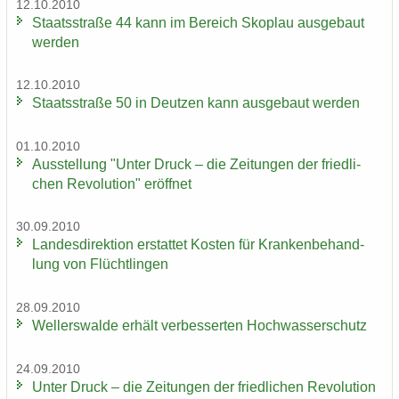
12.10.2010
Staats­stra­ße 44 kann im Be­reich Sko­plau aus­ge­baut
wer­den
12.10.2010
Staats­stra­ße 50 in Deut­zen kann aus­ge­baut wer­den
01.10.2010
Aus­stel­lung "Unter Druck – die Zei­tun­gen der fried­li­
chen Re­vo­lu­ti­on" er­öff­net
30.09.2010
Lan­des­di­rek­ti­on er­stat­tet Kos­ten für Kran­ken­be­hand­
lung von Flücht­lin­gen
28.09.2010
Wel­ler­s­wal­de er­hält ver­bes­ser­ten Hoch­was­ser­schutz
24.09.2010
Unter Druck – die Zei­tun­gen der fried­li­chen Re­vo­lu­ti­on