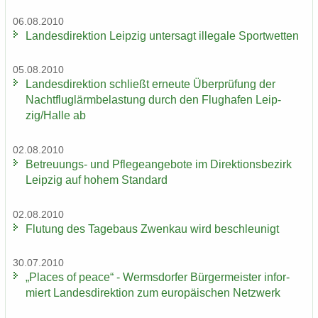
06.08.2010
Lan­des­di­rek­ti­on Leip­zig un­ter­sagt il­le­ga­le Sport­wet­ten
05.08.2010
Lan­des­di­rek­ti­on schließt er­neu­te Über­prü­fung der
Nacht­flug­lärm­be­las­tung durch den Flug­ha­fen Leip­
zig/Halle ab
02.08.2010
Betreuungs-​ und Pfle­ge­an­ge­bo­te im Di­rek­ti­ons­be­zirk
Leip­zig auf hohem Stan­dard
02.08.2010
Flu­tung des Ta­ge­baus Zwenkau wird be­schleu­nigt
30.07.2010
„Places of peace“ - Werms­dor­fer Bür­ger­meis­ter in­for­
miert Lan­des­di­rek­ti­on zum eu­ro­päi­schen Netz­werk