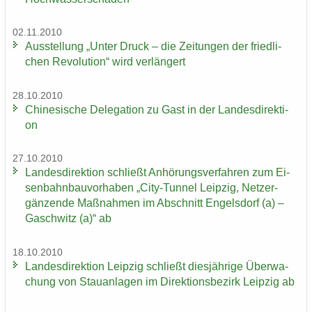
02.11.2010
Aus­stel­lung „Unter Druck – die Zei­tun­gen der fried­li­
chen Re­vo­lu­ti­on“ wird ver­län­gert
28.10.2010
Chi­ne­si­sche De­le­ga­ti­on zu Gast in der Lan­des­di­rek­ti­
on
27.10.2010
Lan­des­di­rek­ti­on schließt An­hö­rungs­ver­fah­ren zum Ei­
sen­bahn­bau­vor­ha­ben „City-​Tunnel Leip­zig, Netz­er­
gän­zen­de Maß­nah­men im Ab­schnitt En­gels­dorf (a) –
Gaschwitz (a)“ ab
18.10.2010
Lan­des­di­rek­ti­on Leip­zig schließt dies­jäh­ri­ge Über­wa­
chung von Stau­an­la­gen im Di­rek­ti­ons­be­zirk Leip­zig ab