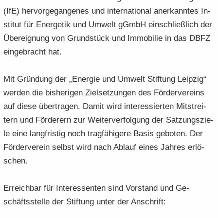
(IfE) her­vor­ge­gan­ge­nes und in­ter­na­tio­nal an­er­kann­tes In­
sti­tut für En­erge­tik und Um­welt gGmbH ein­schließ­lich der
Über­eig­nung von Grund­stück und Im­mo­bi­lie in das DBFZ
ein­ge­bracht hat.
Mit Grün­dung der „En­er­gie und Um­welt Stif­tung Leip­zig“
wer­den die bis­he­ri­gen Ziel­set­zun­gen des För­der­ver­eins
auf diese über­tra­gen. Damit wird in­ter­es­sier­ten Mit­strei­
tern und För­de­rern zur Wei­ter­ver­fol­gung der Sat­zungs­zie­
le eine lang­fris­tig noch trag­fä­hi­ge­re Basis ge­bo­ten. Der
För­der­ver­ein selbst wird nach Ab­lauf eines Jah­res er­lö­
schen.
Er­reich­bar für In­ter­es­sen­ten sind Vor­stand und Ge­
schäfts­stel­le der Stif­tung unter der An­schrift: