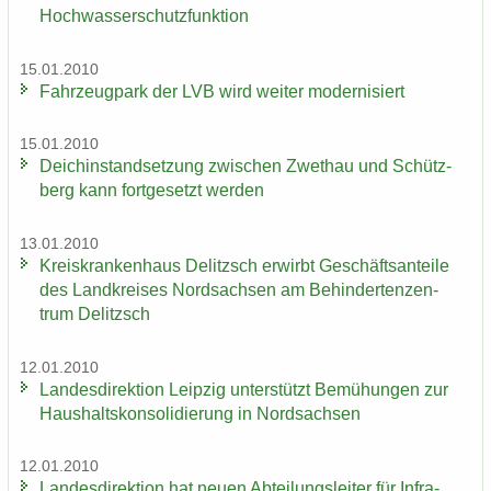
Hoch­was­ser­schutz­funk­ti­on
15.01.2010
Fahr­zeug­park der LVB wird wei­ter mo­der­ni­siert
15.01.2010
Deich­in­stand­set­zung zwi­schen Zwet­hau und Schütz­
berg kann fort­ge­setzt wer­den
13.01.2010
Kreis­kran­ken­haus De­litzsch er­wirbt Ge­schäfts­an­tei­le
des Land­krei­ses Nord­sach­sen am Be­hin­der­ten­zen­
trum De­litzsch
12.01.2010
Lan­des­di­rek­ti­on Leip­zig un­ter­stützt Be­mü­hun­gen zur
Haus­halts­kon­so­li­die­rung in Nord­sach­sen
12.01.2010
Lan­des­di­rek­ti­on hat neuen Ab­tei­lungs­lei­ter für In­fra­