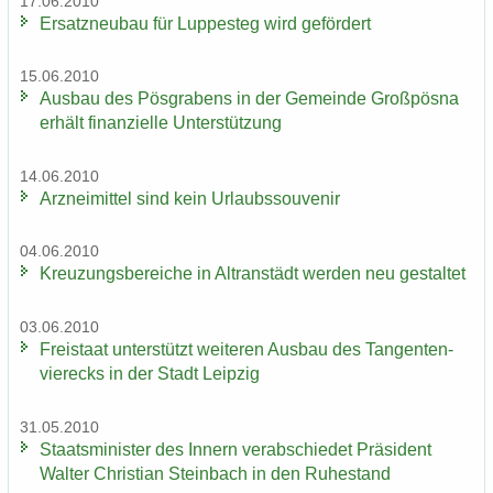
17.06.2010
Er­satz­neu­bau für Lup­pe­steg wird ge­för­dert
15.06.2010
Aus­bau des Pös­gra­bens in der Ge­mein­de Groß­pös­na
er­hält fi­nan­zi­el­le Un­ter­stüt­zung
14.06.2010
Arz­nei­mit­tel sind kein Ur­laubs­sou­ve­nir
04.06.2010
Kreu­zungs­be­rei­che in Altran­städt wer­den neu ge­stal­tet
03.06.2010
Frei­staat un­ter­stützt wei­te­ren Aus­bau des Tan­gen­ten­
vier­ecks in der Stadt Leip­zig
31.05.2010
Staats­mi­nis­ter des In­nern ver­ab­schie­det Prä­si­dent
Wal­ter Chris­ti­an Stein­bach in den Ru­he­stand