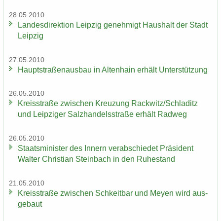
28.05.2010
Lan­des­di­rek­ti­on Leip­zig ge­neh­migt Haus­halt der Stadt
Leip­zig
27.05.2010
Haupt­stra­ßen­aus­bau in Al­ten­hain er­hält Un­ter­stüt­zung
26.05.2010
Kreis­stra­ße zwi­schen Kreu­zung Rack­witz/Schla­ditz
und Leip­zi­ger Salz­han­dels­stra­ße er­hält Rad­weg
26.05.2010
Staats­mi­nis­ter des In­nern ver­ab­schie­det Prä­si­dent
Wal­ter Chris­ti­an Stein­bach in den Ru­he­stand
21.05.2010
Kreis­stra­ße zwi­schen Schkeit­bar und Meyen wird aus­
ge­baut