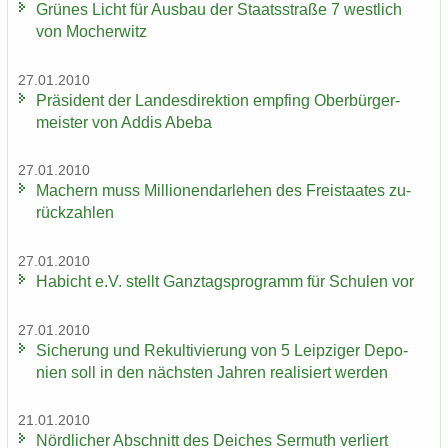
Grü­nes Licht für Aus­bau der Staats­stra­ße 7 west­lich
von Mo­cher­witz
27.01.2010
Prä­si­dent der Lan­des­di­rek­ti­on emp­fing Ober­bür­ger­
meis­ter von Addis Abeba
27.01.2010
Ma­chern muss Mil­lio­nen­dar­le­hen des Frei­staa­tes zu­
rück­zah­len
27.01.2010
Ha­bicht e.V. stellt Ganz­tags­pro­gramm für Schu­len vor
27.01.2010
Si­che­rung und Re­kul­ti­vie­rung von 5 Leip­zi­ger De­po­
nien soll in den nächs­ten Jah­ren rea­li­siert wer­den
21.01.2010
Nörd­li­cher Ab­schnitt des Dei­ches Ser­muth ver­liert