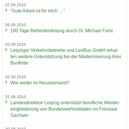
07.09.2010
“Gute Ar­beit ist für mich …“
06.09.2010
100 Tage Be­hör­den­lei­tung durch Dr. Mi­cha­el Feist
03.09.2010
Leip­zi­ger Ver­kehrs­be­trie­be und LeoBus GmbH er­hal­
ten wei­te­re Un­ter­stüt­zung bei der Mo­der­ni­sie­rung ihrer
Bus­flot­te
02.09.2010
Wie wei­ter im Neu­seen­land?
31.08.2010
Lan­des­di­rek­ti­on Leip­zig un­ter­stützt be­ruf­li­che Wie­der­
ein­glie­de­rung von Bun­des­wehr­sol­da­ten im Frei­staat
Sach­sen