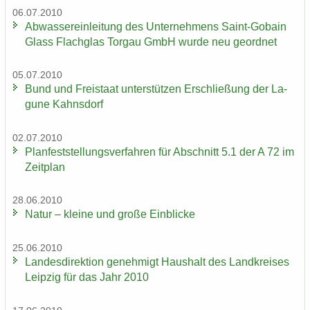
06.07.2010
Ab­was­ser­ein­lei­tung des Un­ter­neh­mens Saint-​Gobain
Glass Flach­glas Tor­gau GmbH wurde neu ge­ord­net
05.07.2010
Bund und Frei­staat un­ter­stüt­zen Er­schlie­ßung der La­
gu­ne Kahns­dorf
02.07.2010
Plan­fest­stel­lungs­ver­fah­ren für Ab­schnitt 5.1 der A 72 im
Zeit­plan
28.06.2010
Natur – klei­ne und große Ein­bli­cke
25.06.2010
Lan­des­di­rek­ti­on ge­neh­migt Haus­halt des Land­krei­ses
Leip­zig für das Jahr 2010