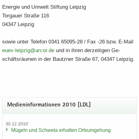
En­er­gie und Um­welt Stif­tung Leip­zig
Tor­gau­er Stra­ße 116
04347 Leip­zig
sowie unter Te­le­fon 0341 65095-28 / Fax -26 bzw. E-​Mail
euev-​​leipzig@arcor.​de
und in ihren der­zei­ti­gen Ge­
schäfts­räu­men in der Bautz­ner Stra­ße 67, 04347 Leip­zig.
Me­di­en­in­for­ma­tio­nen 2010 [LDL]
30.12.2010
Mü­geln und Schwe­ta er­hal­ten Orts­um­ge­hung