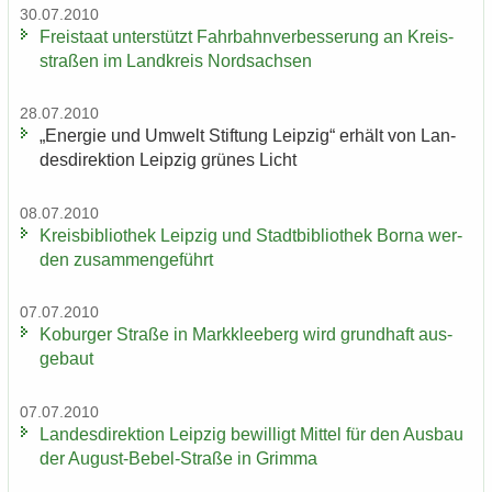
30.07.2010
Frei­staat un­ter­stützt Fahr­bahn­ver­bes­se­rung an Kreis­
stra­ßen im Land­kreis Nord­sach­sen
28.07.2010
„En­er­gie und Um­welt Stif­tung Leip­zig“ er­hält von Lan­
des­di­rek­ti­on Leip­zig grü­nes Licht
08.07.2010
Kreis­bi­blio­thek Leip­zig und Stadt­bi­blio­thek Borna wer­
den zu­sam­men­ge­führt
07.07.2010
Ko­bur­ger Stra­ße in Mark­klee­berg wird grund­haft aus­
ge­baut
07.07.2010
Lan­des­di­rek­ti­on Leip­zig be­wil­ligt Mit­tel für den Aus­bau
der August-​Bebel-Straße in Grim­ma