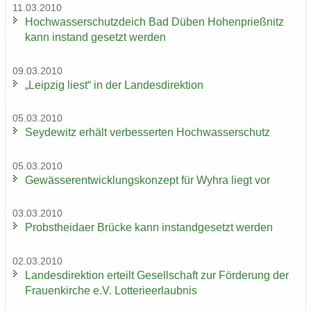
11.03.2010
Hoch­was­ser­schutz­deich Bad Düben Ho­hen­prieß­nitz
kann in­stand ge­setzt wer­den
09.03.2010
„Leip­zig liest“ in der Lan­des­di­rek­ti­on
05.03.2010
Sey­de­witz er­hält ver­bes­ser­ten Hoch­was­ser­schutz
05.03.2010
Ge­wäs­ser­ent­wick­lungs­kon­zept für Wyhra liegt vor
03.03.2010
Probst­hei­da­er Brü­cke kann in­stand­ge­setzt wer­den
02.03.2010
Lan­des­di­rek­ti­on er­teilt Ge­sell­schaft zur För­de­rung der
Frau­en­kir­che e.V. Lot­te­rie­er­laub­nis