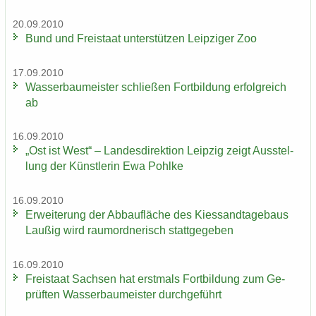
20.09.2010
Bund und Frei­staat un­ter­stüt­zen Leip­zi­ger Zoo
17.09.2010
Was­ser­bau­meis­ter schlie­ßen Fort­bil­dung er­folg­reich
ab
16.09.2010
„Ost ist West“ – Lan­des­di­rek­ti­on Leip­zig zeigt Aus­stel­
lung der Künst­le­rin Ewa Pohl­ke
16.09.2010
Er­wei­te­rung der Ab­bau­flä­che des Kies­sand­ta­ge­baus
Lau­ßig wird raum­ord­ne­risch statt­ge­ge­ben
16.09.2010
Frei­staat Sach­sen hat erst­mals Fort­bil­dung zum Ge­
prüf­ten Was­ser­bau­meis­ter durch­ge­führt