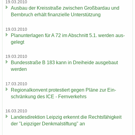
19.03.2010
Aus­bau der Kreis­stra­ße zwi­schen Groß­bardau und
Bern­bruch er­hält fi­nan­zi­el­le Un­ter­stüt­zung
19.03.2010
Plan­un­ter­la­gen für A 72 im Ab­schnitt 5.1. wer­den aus­
ge­legt
19.03.2010
Bun­des­stra­ße B 183 kann in Drei­hei­de aus­ge­baut
wer­den
17.03.2010
Re­gio­nal­kon­vent pro­tes­tiert gegen Pläne zur Ein­
schrän­kung des ICE - Fern­ver­kehrs
16.03.2010
Lan­des­di­rek­ti­on Leip­zig er­kennt die Rechts­fä­hig­keit
der "Leip­zi­ger Denk­mal­stif­tung" an