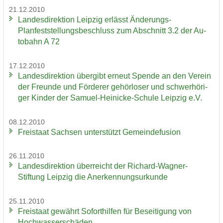
21.12.2010
Lan­des­di­rek­ti­on Leip­zig er­lässt Änderungs-​
Planfeststellungsbeschluss zum Ab­schnitt 3.2 der Au­
to­bahn A 72
17.12.2010
Lan­des­di­rek­ti­on über­gibt er­neut Spen­de an den Ver­ein
der Freun­de und För­de­rer ge­hör­lo­ser und schwer­hö­ri­
ger Kin­der der Samuel-​Heinicke-Schule Leip­zig e.V.
08.12.2010
Frei­staat Sach­sen un­ter­stützt Ge­mein­de­fu­si­on
26.11.2010
Lan­des­di­rek­ti­on über­reicht der Richard-​Wagner-
Stiftung Leip­zig die An­er­ken­nungs­ur­kun­de
25.11.2010
Frei­staat ge­währt So­fort­hil­fen für Be­sei­ti­gung von
Hoch­was­ser­schä­den