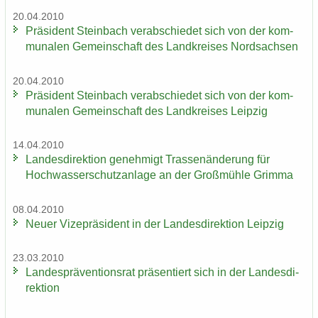
20.04.2010
Prä­si­dent Stein­bach ver­ab­schie­det sich von der kom­
mu­na­len Ge­mein­schaft des Land­krei­ses Nord­sach­sen
20.04.2010
Prä­si­dent Stein­bach ver­ab­schie­det sich von der kom­
mu­na­len Ge­mein­schaft des Land­krei­ses Leip­zig
14.04.2010
Lan­des­di­rek­ti­on ge­neh­migt Tras­sen­än­de­rung für
Hoch­was­ser­schutz­an­la­ge an der Groß­müh­le Grim­ma
08.04.2010
Neuer Vi­ze­prä­si­dent in der Lan­des­di­rek­ti­on Leip­zig
23.03.2010
Lan­des­prä­ven­ti­ons­rat prä­sen­tiert sich in der Lan­des­di­
rek­ti­on