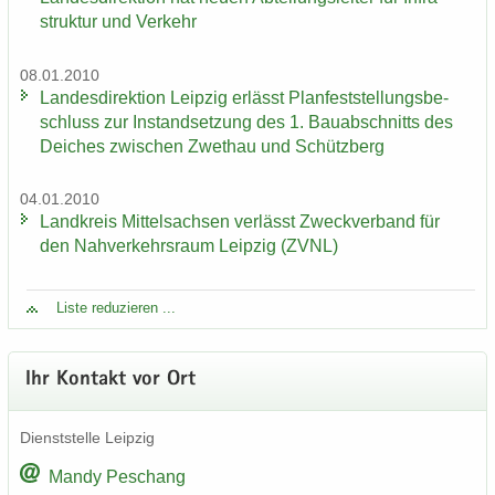
struk­tur und Ver­kehr
08.01.2010
Lan­des­di­rek­ti­on Leip­zig er­lässt Plan­fest­stel­lungs­be­
schluss zur In­stand­set­zung des 1. Bau­ab­schnitts des
Dei­ches zwi­schen Zwet­hau und Schütz­berg
04.01.2010
Land­kreis Mit­tel­sach­sen ver­lässt Zweck­ver­band für
den Nah­ver­kehrs­raum Leip­zig (ZVNL)
Liste re­du­zie­ren ...
Ihr Kon­takt vor Ort
Dienst­stel­le Leip­zig
Mandy Peschang