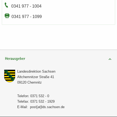
0341 977 - 1004
0341 977 - 1099
Herausgeber
Lan­des­di­rek­ti­on Sach­sen
Alt­chem­nit­zer Stra­ße 41
09120 Chem­nitz
Te­le­fon: 0371 532 - 0
Te­le­fax: 0371 532 - 1929
E-​Mail:
post[at]lds.sach­sen.de