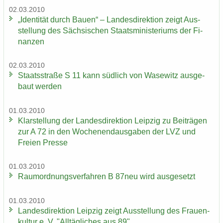
02.03.2010
„Iden­ti­tät durch Bauen“ – Lan­des­di­rek­ti­on zeigt Aus­
stel­lung des Säch­si­schen Staats­mi­nis­te­ri­ums der Fi­
nan­zen
02.03.2010
Staats­stra­ße S 11 kann süd­lich von Wase­witz aus­ge­
baut wer­den
01.03.2010
Klar­stel­lung der Lan­des­di­rek­ti­on Leip­zig zu Bei­trä­gen
zur A 72 in den Wo­chen­end­aus­ga­ben der LVZ und
Frei­en Pres­se
01.03.2010
Raum­ord­nungs­ver­fah­ren B 87neu wird aus­ge­setzt
01.03.2010
Lan­des­di­rek­ti­on Leip­zig zeigt Aus­stel­lung des Frau­en­
kul­tur e. V. "All­täg­li­ches aus 89"