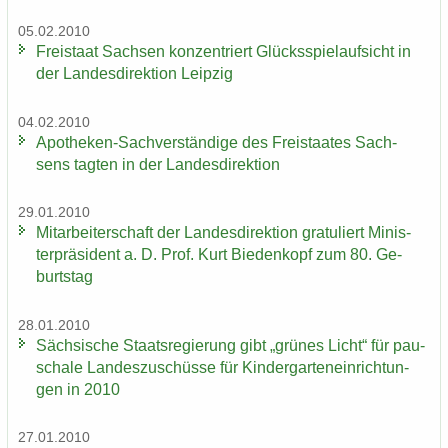
05.02.2010
Frei­staat Sach­sen kon­zen­triert Glücks­spiel­auf­sicht in
der Lan­des­di­rek­ti­on Leip­zig
04.02.2010
Apotheken-​Sachverständige des Frei­staa­tes Sach­
sens tag­ten in der Lan­des­di­rek­ti­on
29.01.2010
Mit­ar­bei­ter­schaft der Lan­des­di­rek­ti­on gra­tu­liert Mi­nis­
ter­prä­si­dent a. D. Prof. Kurt Bie­den­kopf zum 80. Ge­
burts­tag
28.01.2010
Säch­si­sche Staats­re­gie­rung gibt „grü­nes Licht“ für pau­
scha­le Lan­des­zu­schüs­se für Kin­der­gar­ten­ein­rich­tun­
gen in 2010
27.01.2010