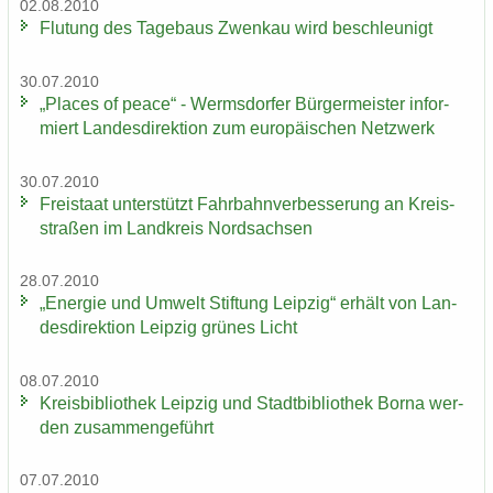
02.08.2010
Flu­tung des Ta­ge­baus Zwenkau wird be­schleu­nigt
30.07.2010
„Places of peace“ - Werms­dor­fer Bür­ger­meis­ter in­for­
miert Lan­des­di­rek­ti­on zum eu­ro­päi­schen Netz­werk
30.07.2010
Frei­staat un­ter­stützt Fahr­bahn­ver­bes­se­rung an Kreis­
stra­ßen im Land­kreis Nord­sach­sen
28.07.2010
„En­er­gie und Um­welt Stif­tung Leip­zig“ er­hält von Lan­
des­di­rek­ti­on Leip­zig grü­nes Licht
08.07.2010
Kreis­bi­blio­thek Leip­zig und Stadt­bi­blio­thek Borna wer­
den zu­sam­men­ge­führt
07.07.2010