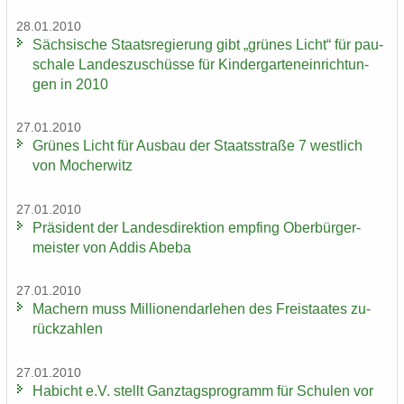
28.01.2010
Säch­si­sche Staats­re­gie­rung gibt „grü­nes Licht“ für pau­
scha­le Lan­des­zu­schüs­se für Kin­der­gar­ten­ein­rich­tun­
gen in 2010
27.01.2010
Grü­nes Licht für Aus­bau der Staats­stra­ße 7 west­lich
von Mo­cher­witz
27.01.2010
Prä­si­dent der Lan­des­di­rek­ti­on emp­fing Ober­bür­ger­
meis­ter von Addis Abeba
27.01.2010
Ma­chern muss Mil­lio­nen­dar­le­hen des Frei­staa­tes zu­
rück­zah­len
27.01.2010
Ha­bicht e.V. stellt Ganz­tags­pro­gramm für Schu­len vor