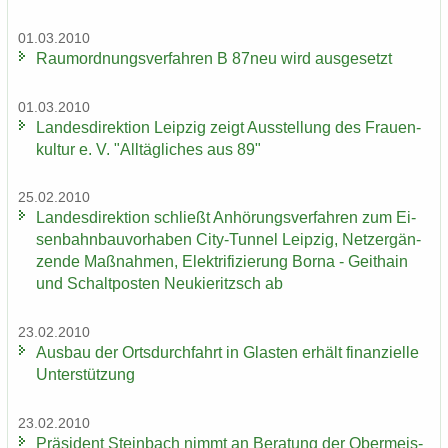
01.03.2010
Raum­ord­nungs­ver­fah­ren B 87neu wird aus­ge­setzt
01.03.2010
Lan­des­di­rek­ti­on Leip­zig zeigt Aus­stel­lung des Frau­en­
kul­tur e. V. "All­täg­li­ches aus 89"
25.02.2010
Lan­des­di­rek­ti­on schließt An­hö­rungs­ver­fah­ren zum Ei­
sen­bahn­bau­vor­ha­ben City-​Tunnel Leip­zig, Netz­er­gän­
zen­de Maß­nah­men, Elek­tri­fi­zie­rung Borna - Geit­hain
und Schalt­pos­ten Neu­kie­ritzsch ab
23.02.2010
Aus­bau der Orts­durch­fahrt in Glas­ten er­hält fi­nan­zi­el­le
Un­ter­stüt­zung
23.02.2010
Prä­si­dent Stein­bach nimmt an Be­ra­tung der Ober­meis­