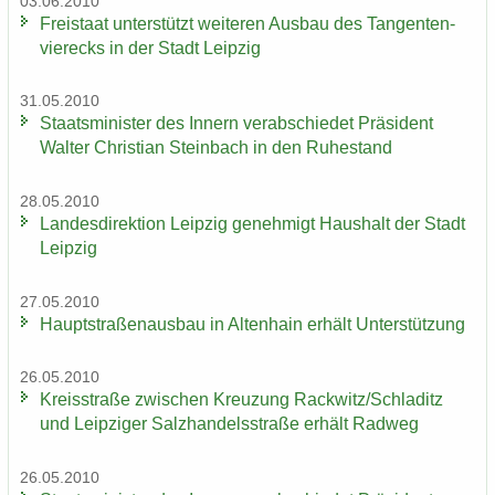
03.06.2010
Frei­staat un­ter­stützt wei­te­ren Aus­bau des Tan­gen­ten­
vier­ecks in der Stadt Leip­zig
31.05.2010
Staats­mi­nis­ter des In­nern ver­ab­schie­det Prä­si­dent
Wal­ter Chris­ti­an Stein­bach in den Ru­he­stand
28.05.2010
Lan­des­di­rek­ti­on Leip­zig ge­neh­migt Haus­halt der Stadt
Leip­zig
27.05.2010
Haupt­stra­ßen­aus­bau in Al­ten­hain er­hält Un­ter­stüt­zung
26.05.2010
Kreis­stra­ße zwi­schen Kreu­zung Rack­witz/Schla­ditz
und Leip­zi­ger Salz­han­dels­stra­ße er­hält Rad­weg
26.05.2010