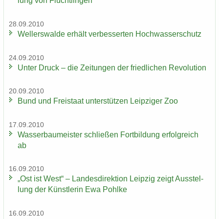
lung von Flücht­lin­gen
28.09.2010
Wel­ler­s­wal­de er­hält ver­bes­ser­ten Hoch­was­ser­schutz
24.09.2010
Unter Druck – die Zei­tun­gen der fried­li­chen Re­vo­lu­ti­on
20.09.2010
Bund und Frei­staat un­ter­stüt­zen Leip­zi­ger Zoo
17.09.2010
Was­ser­bau­meis­ter schlie­ßen Fort­bil­dung er­folg­reich
ab
16.09.2010
„Ost ist West“ – Lan­des­di­rek­ti­on Leip­zig zeigt Aus­stel­
lung der Künst­le­rin Ewa Pohl­ke
16.09.2010