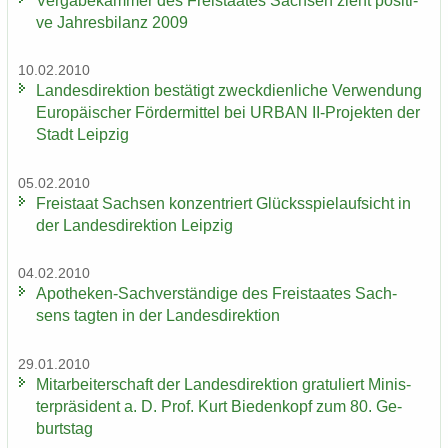
Ver­ga­be­kam­mer des Frei­staa­tes Sach­sen zieht po­si­ti­
ve Jah­res­bi­lanz 2009
10.02.2010
Lan­des­di­rek­ti­on be­stä­tigt zweck­dien­li­che Ver­wen­dung
Eu­ro­päi­scher För­der­mit­tel bei URBAN II-​Projekten der
Stadt Leip­zig
05.02.2010
Frei­staat Sach­sen kon­zen­triert Glücks­spiel­auf­sicht in
der Lan­des­di­rek­ti­on Leip­zig
04.02.2010
Apotheken-​Sachverständige des Frei­staa­tes Sach­
sens tag­ten in der Lan­des­di­rek­ti­on
29.01.2010
Mit­ar­bei­ter­schaft der Lan­des­di­rek­ti­on gra­tu­liert Mi­nis­
ter­prä­si­dent a. D. Prof. Kurt Bie­den­kopf zum 80. Ge­
burts­tag