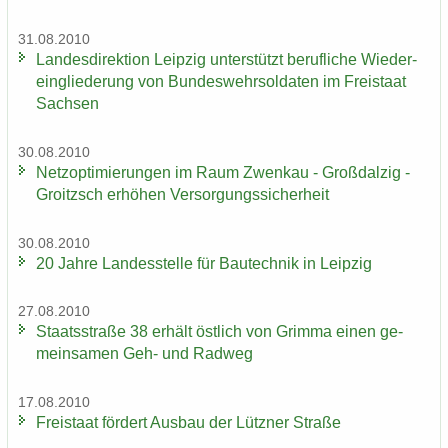
31.08.2010
Lan­des­di­rek­ti­on Leip­zig un­ter­stützt be­ruf­li­che Wie­der­
ein­glie­de­rung von Bun­des­wehr­sol­da­ten im Frei­staat
Sach­sen
30.08.2010
Netz­op­ti­mie­run­gen im Raum Zwenkau - Groß­dal­zig -
Groitzsch er­hö­hen Ver­sor­gungs­si­cher­heit
30.08.2010
20 Jahre Lan­des­stel­le für Bau­tech­nik in Leip­zig
27.08.2010
Staats­stra­ße 38 er­hält öst­lich von Grim­ma einen ge­
mein­sa­men Geh- und Rad­weg
17.08.2010
Frei­staat för­dert Aus­bau der Lütz­ner Stra­ße