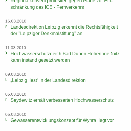
Re­gio­nal­kon­vent pro­tes­tiert gegen Pläne zur Ein­
schrän­kung des ICE - Fern­ver­kehrs
16.03.2010
Lan­des­di­rek­ti­on Leip­zig er­kennt die Rechts­fä­hig­keit
der "Leip­zi­ger Denk­mal­stif­tung" an
11.03.2010
Hoch­was­ser­schutz­deich Bad Düben Ho­hen­prieß­nitz
kann in­stand ge­setzt wer­den
09.03.2010
„Leip­zig liest“ in der Lan­des­di­rek­ti­on
05.03.2010
Sey­de­witz er­hält ver­bes­ser­ten Hoch­was­ser­schutz
05.03.2010
Ge­wäs­ser­ent­wick­lungs­kon­zept für Wyhra liegt vor