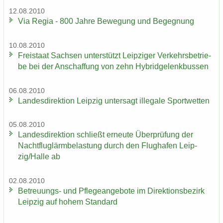
12.08.2010
Via Regia - 800 Jahre Be­we­gung und Be­geg­nung
10.08.2010
Frei­staat Sach­sen un­ter­stützt Leip­zi­ger Ver­kehrs­be­trie­
be bei der An­schaf­fung von zehn Hy­brid­ge­lenk­bus­sen
06.08.2010
Lan­des­di­rek­ti­on Leip­zig un­ter­sagt il­le­ga­le Sport­wet­ten
05.08.2010
Lan­des­di­rek­ti­on schließt er­neu­te Über­prü­fung der
Nacht­flug­lärm­be­las­tung durch den Flug­ha­fen Leip­
zig/Halle ab
02.08.2010
Betreuungs-​ und Pfle­ge­an­ge­bo­te im Di­rek­ti­ons­be­zirk
Leip­zig auf hohem Stan­dard