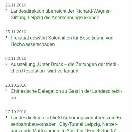
26.11.2010
Lan­des­di­rek­ti­on über­reicht der Richard-​Wagner-
Stiftung Leip­zig die An­er­ken­nungs­ur­kun­de
25.11.2010
Frei­staat ge­währt So­fort­hil­fen für Be­sei­ti­gung von
Hoch­was­ser­schä­den
02.11.2010
Aus­stel­lung „Unter Druck – die Zei­tun­gen der fried­li­
chen Re­vo­lu­ti­on“ wird ver­län­gert
28.10.2010
Chi­ne­si­sche De­le­ga­ti­on zu Gast in der Lan­des­di­rek­ti­
on
27.10.2010
Lan­des­di­rek­ti­on schließt An­hö­rungs­ver­fah­ren zum Ei­
sen­bahn­bau­vor­ha­ben „City-​Tunnel Leip­zig, Netz­er­
gän­zen­de Maß­nah­men im Ab­schnitt En­gels­dorf (a) –