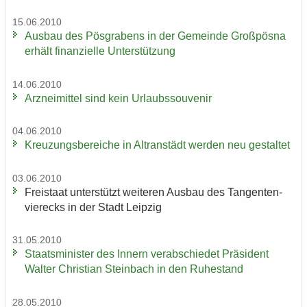
15.06.2010
Aus­bau des Pös­gra­bens in der Ge­mein­de Groß­pös­na
er­hält fi­nan­zi­el­le Un­ter­stüt­zung
14.06.2010
Arz­nei­mit­tel sind kein Ur­laubs­sou­ve­nir
04.06.2010
Kreu­zungs­be­rei­che in Altran­städt wer­den neu ge­stal­tet
03.06.2010
Frei­staat un­ter­stützt wei­te­ren Aus­bau des Tan­gen­ten­
vier­ecks in der Stadt Leip­zig
31.05.2010
Staats­mi­nis­ter des In­nern ver­ab­schie­det Prä­si­dent
Wal­ter Chris­ti­an Stein­bach in den Ru­he­stand
28.05.2010