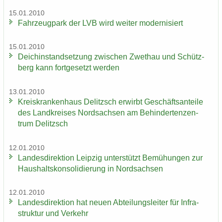
15.01.2010
Fahr­zeug­park der LVB wird wei­ter mo­der­ni­siert
15.01.2010
Deich­in­stand­set­zung zwi­schen Zwet­hau und Schütz­
berg kann fort­ge­setzt wer­den
13.01.2010
Kreis­kran­ken­haus De­litzsch er­wirbt Ge­schäfts­an­tei­le
des Land­krei­ses Nord­sach­sen am Be­hin­der­ten­zen­
trum De­litzsch
12.01.2010
Lan­des­di­rek­ti­on Leip­zig un­ter­stützt Be­mü­hun­gen zur
Haus­halts­kon­so­li­die­rung in Nord­sach­sen
12.01.2010
Lan­des­di­rek­ti­on hat neuen Ab­tei­lungs­lei­ter für In­fra­
struk­tur und Ver­kehr