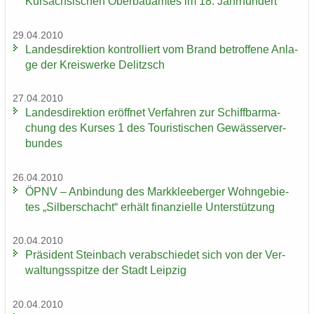
Kur­säch­si­schen Ober­bau­am­tes im 18. Jahr­hun­dert“
29.04.2010
Lan­des­di­rek­ti­on kon­trol­liert vom Brand be­trof­fe­ne An­la­
ge der Kreis­wer­ke De­litzsch
27.04.2010
Lan­des­di­rek­ti­on er­öff­net Ver­fah­ren zur Schiff­bar­ma­
chung des Kur­ses 1 des Tou­ris­ti­schen Ge­wäs­ser­ver­
bun­des
26.04.2010
ÖPNV – An­bin­dung des Mark­klee­ber­ger Wohn­ge­bie­
tes „Sil­ber­schacht“ er­hält fi­nan­zi­el­le Un­ter­stüt­zung
20.04.2010
Prä­si­dent Stein­bach ver­ab­schie­det sich von der Ver­
wal­tungs­spit­ze der Stadt Leip­zig
20.04.2010