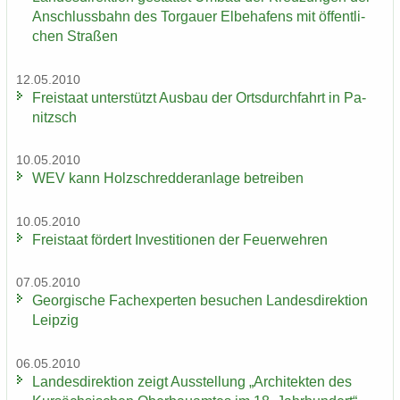
An­schluss­bahn des Tor­gau­er El­be­ha­fens mit öf­fent­li­
chen Stra­ßen
12.05.2010
Frei­staat un­ter­stützt Aus­bau der Orts­durch­fahrt in Pa­
nitzsch
10.05.2010
WEV kann Holz­schred­de­r­an­la­ge be­trei­ben
10.05.2010
Frei­staat för­dert In­ves­ti­tio­nen der Feu­er­weh­ren
07.05.2010
Ge­or­gi­sche Fach­ex­per­ten be­su­chen Lan­des­di­rek­ti­on
Leip­zig
06.05.2010
Lan­des­di­rek­ti­on zeigt Aus­stel­lung „Ar­chi­tek­ten des