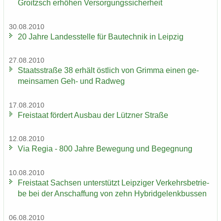
Groitzsch er­hö­hen Ver­sor­gungs­si­cher­heit
30.08.2010
20 Jahre Lan­des­stel­le für Bau­tech­nik in Leip­zig
27.08.2010
Staats­stra­ße 38 er­hält öst­lich von Grim­ma einen ge­
mein­sa­men Geh- und Rad­weg
17.08.2010
Frei­staat för­dert Aus­bau der Lütz­ner Stra­ße
12.08.2010
Via Regia - 800 Jahre Be­we­gung und Be­geg­nung
10.08.2010
Frei­staat Sach­sen un­ter­stützt Leip­zi­ger Ver­kehrs­be­trie­
be bei der An­schaf­fung von zehn Hy­brid­ge­lenk­bus­sen
06.08.2010