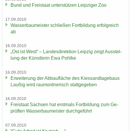
Bund und Frei­staat un­ter­stüt­zen Leip­zi­ger Zoo
17.09.2010
Was­ser­bau­meis­ter schlie­ßen Fort­bil­dung er­folg­reich
ab
16.09.2010
„Ost ist West“ – Lan­des­di­rek­ti­on Leip­zig zeigt Aus­stel­
lung der Künst­le­rin Ewa Pohl­ke
16.09.2010
Er­wei­te­rung der Ab­bau­flä­che des Kies­sand­ta­ge­baus
Lau­ßig wird raum­ord­ne­risch statt­ge­ge­ben
16.09.2010
Frei­staat Sach­sen hat erst­mals Fort­bil­dung zum Ge­
prüf­ten Was­ser­bau­meis­ter durch­ge­führt
07.09.2010