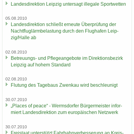
Lan­des­di­rek­ti­on Leip­zig un­ter­sagt il­le­ga­le Sport­wet­ten
05.08.2010
Lan­des­di­rek­ti­on schließt er­neu­te Über­prü­fung der
Nacht­flug­lärm­be­las­tung durch den Flug­ha­fen Leip­
zig/Halle ab
02.08.2010
Betreuungs-​ und Pfle­ge­an­ge­bo­te im Di­rek­ti­ons­be­zirk
Leip­zig auf hohem Stan­dard
02.08.2010
Flu­tung des Ta­ge­baus Zwenkau wird be­schleu­nigt
30.07.2010
„Places of peace“ - Werms­dor­fer Bür­ger­meis­ter in­for­
miert Lan­des­di­rek­ti­on zum eu­ro­päi­schen Netz­werk
30.07.2010
Frei­staat un­ter­stützt Fahr­bahn­ver­bes­se­rung an Kreis­