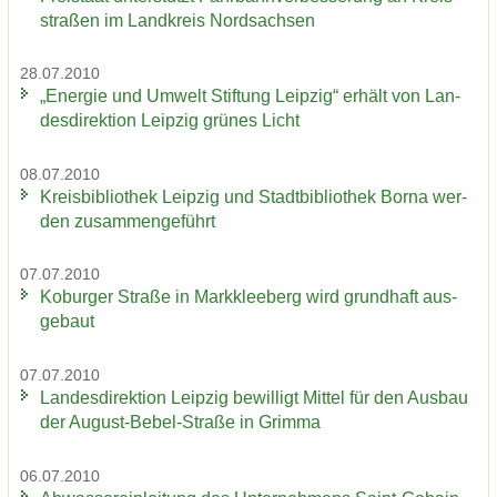
stra­ßen im Land­kreis Nord­sach­sen
28.07.2010
„En­er­gie und Um­welt Stif­tung Leip­zig“ er­hält von Lan­
des­di­rek­ti­on Leip­zig grü­nes Licht
08.07.2010
Kreis­bi­blio­thek Leip­zig und Stadt­bi­blio­thek Borna wer­
den zu­sam­men­ge­führt
07.07.2010
Ko­bur­ger Stra­ße in Mark­klee­berg wird grund­haft aus­
ge­baut
07.07.2010
Lan­des­di­rek­ti­on Leip­zig be­wil­ligt Mit­tel für den Aus­bau
der August-​Bebel-Straße in Grim­ma
06.07.2010