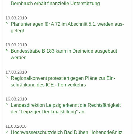
Bern­bruch er­hält fi­nan­zi­el­le Un­ter­stüt­zung
19.03.2010
Plan­un­ter­la­gen für A 72 im Ab­schnitt 5.1. wer­den aus­
ge­legt
19.03.2010
Bun­des­stra­ße B 183 kann in Drei­hei­de aus­ge­baut
wer­den
17.03.2010
Re­gio­nal­kon­vent pro­tes­tiert gegen Pläne zur Ein­
schrän­kung des ICE - Fern­ver­kehrs
16.03.2010
Lan­des­di­rek­ti­on Leip­zig er­kennt die Rechts­fä­hig­keit
der "Leip­zi­ger Denk­mal­stif­tung" an
11.03.2010
Hoch­was­ser­schutz­deich Bad Düben Ho­hen­prieß­nitz