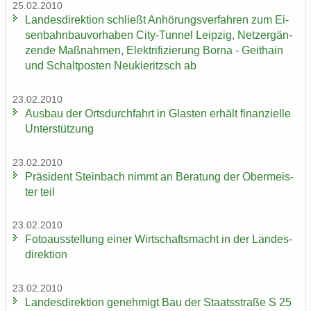
25.02.2010
Lan­des­di­rek­ti­on schließt An­hö­rungs­ver­fah­ren zum Ei­
sen­bahn­bau­vor­ha­ben City-​Tunnel Leip­zig, Netz­er­gän­
zen­de Maß­nah­men, Elek­tri­fi­zie­rung Borna - Geit­hain
und Schalt­pos­ten Neu­kie­ritzsch ab
23.02.2010
Aus­bau der Orts­durch­fahrt in Glas­ten er­hält fi­nan­zi­el­le
Un­ter­stüt­zung
23.02.2010
Prä­si­dent Stein­bach nimmt an Be­ra­tung der Ober­meis­
ter teil
23.02.2010
Fo­to­aus­stel­lung einer Wirt­schafts­macht in der Lan­des­
di­rek­ti­on
23.02.2010
Lan­des­di­rek­ti­on ge­neh­migt Bau der Staats­stra­ße S 25