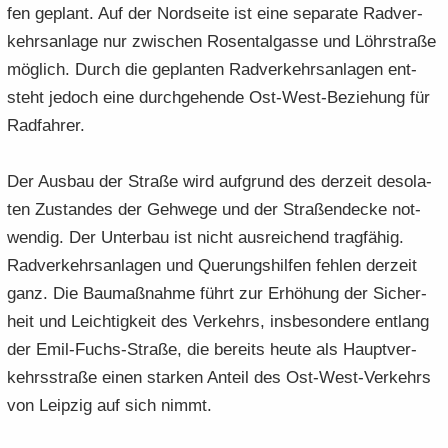
fen ge­plant. Auf der Nord­sei­te ist eine se­pa­ra­te Rad­ver­
kehrs­an­la­ge nur zwi­schen Ro­sen­tal­gas­se und Löhr­stra­ße
mög­lich. Durch die ge­plan­ten Rad­ver­kehrs­an­la­gen ent­
steht je­doch eine durch­ge­hen­de Ost-​West-Beziehung für
Rad­fah­rer.
Der Aus­bau der Stra­ße wird auf­grund des der­zeit de­so­la­
ten Zu­stan­des der Geh­we­ge und der Stra­ßen­de­cke not­
wen­dig. Der Un­ter­bau ist nicht aus­rei­chend trag­fä­hig.
Rad­ver­kehrs­an­la­gen und Que­rungs­hil­fen feh­len der­zeit
ganz. Die Bau­maß­nah­me führt zur Er­hö­hung der Si­cher­
heit und Leich­tig­keit des Ver­kehrs, ins­be­son­de­re ent­lang
der Emil-​Fuchs-Straße, die be­reits heute als Haupt­ver­
kehrs­stra­ße einen star­ken An­teil des Ost-​West-Verkehrs
von Leip­zig auf sich nimmt.