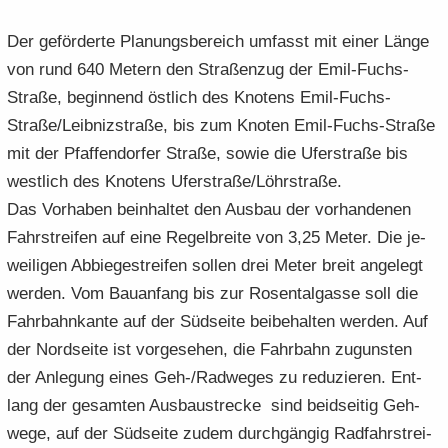
Der ge­för­der­te Pla­nungs­be­reich um­fasst mit einer Länge
von rund 640 Me­tern den Stra­ßen­zug der Emil-​Fuchs-
Straße, be­gin­nend öst­lich des Kno­tens Emil-​Fuchs-
Straße/Leib­niz­stra­ße, bis zum Kno­ten Emil-​Fuchs-Straße
mit der Pfaf­fen­dor­fer Stra­ße, sowie die Ufer­stra­ße bis
west­lich des Kno­tens Ufer­stra­ße/Löhr­stra­ße.
Das Vor­ha­ben be­inhal­tet den Aus­bau der vor­han­de­nen
Fahr­strei­fen auf eine Re­gel­brei­te von 3,25 Meter. Die je­
wei­li­gen Ab­bie­ge­strei­fen sol­len drei Meter breit an­ge­legt
wer­den. Vom Bau­an­fang bis zur Ro­sen­tal­gas­se soll die
Fahr­bahn­kan­te auf der Süd­sei­te bei­be­hal­ten wer­den. Auf
der Nord­sei­te ist vor­ge­se­hen, die Fahr­bahn zu­guns­ten
der An­le­gung eines Geh-/Rad­we­ges zu re­du­zie­ren. Ent­
lang der ge­sam­ten Aus­bau­stre­cke sind beid­sei­tig Geh­
we­ge, auf der Süd­sei­te zudem durch­gän­gig Rad­fahr­strei­