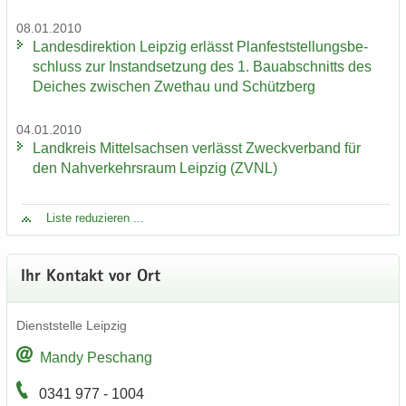
08.01.2010
Lan­des­di­rek­ti­on Leip­zig er­lässt Plan­fest­stel­lungs­be­
schluss zur In­stand­set­zung des 1. Bau­ab­schnitts des
Dei­ches zwi­schen Zwet­hau und Schütz­berg
04.01.2010
Land­kreis Mit­tel­sach­sen ver­lässt Zweck­ver­band für
den Nah­ver­kehrs­raum Leip­zig (ZVNL)
Liste re­du­zie­ren ...
Ihr Kon­takt vor Ort
Dienst­stel­le Leip­zig
Mandy Peschang
0341 977 - 1004