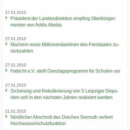
27.01.2010
Prä­si­dent der Lan­des­di­rek­ti­on emp­fing Ober­bür­ger­
meis­ter von Addis Abeba
27.01.2010
Ma­chern muss Mil­lio­nen­dar­le­hen des Frei­staa­tes zu­
rück­zah­len
27.01.2010
Ha­bicht e.V. stellt Ganz­tags­pro­gramm für Schu­len vor
27.01.2010
Si­che­rung und Re­kul­ti­vie­rung von 5 Leip­zi­ger De­po­
nien soll in den nächs­ten Jah­ren rea­li­siert wer­den
21.01.2010
Nörd­li­cher Ab­schnitt des Dei­ches Ser­muth ver­liert
Hoch­was­ser­schutz­funk­ti­on