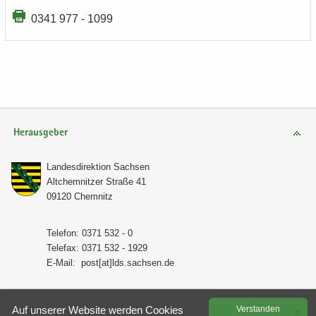
0341 977 - 1099
Herausgeber
Lan­des­di­rek­ti­on Sach­sen
Alt­chem­nit­zer Stra­ße 41
09120 Chem­nitz
Te­le­fon: 0371 532 - 0
Te­le­fax: 0371 532 - 1929
E-​Mail:
post[at]lds.sach­sen.de
Auf un­se­rer Web­site wer­den Coo­kies
Ver­stan­den
Service