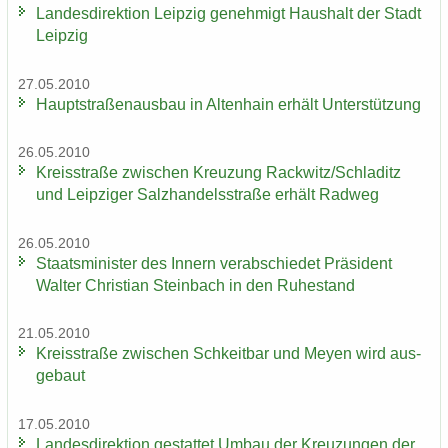
Lan­des­di­rek­ti­on Leip­zig ge­neh­migt Haus­halt der Stadt
Leip­zig
27.05.2010
Haupt­stra­ßen­aus­bau in Al­ten­hain er­hält Un­ter­stüt­zung
26.05.2010
Kreis­stra­ße zwi­schen Kreu­zung Rack­witz/Schla­ditz
und Leip­zi­ger Salz­han­dels­stra­ße er­hält Rad­weg
26.05.2010
Staats­mi­nis­ter des In­nern ver­ab­schie­det Prä­si­dent
Wal­ter Chris­ti­an Stein­bach in den Ru­he­stand
21.05.2010
Kreis­stra­ße zwi­schen Schkeit­bar und Meyen wird aus­
ge­baut
17.05.2010
Lan­des­di­rek­ti­on ge­stat­tet Umbau der Kreu­zun­gen der