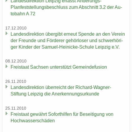
Lan­des­di­rek­ti­on Leip­zig er­lässt Änderungs-​
Planfeststellungsbeschluss zum Ab­schnitt 3.2 der Au­
to­bahn A 72
17.12.2010
Lan­des­di­rek­ti­on über­gibt er­neut Spen­de an den Ver­ein
der Freun­de und För­de­rer ge­hör­lo­ser und schwer­hö­ri­
ger Kin­der der Samuel-​Heinicke-Schule Leip­zig e.V.
08.12.2010
Frei­staat Sach­sen un­ter­stützt Ge­mein­de­fu­si­on
26.11.2010
Lan­des­di­rek­ti­on über­reicht der Richard-​Wagner-
Stiftung Leip­zig die An­er­ken­nungs­ur­kun­de
25.11.2010
Frei­staat ge­währt So­fort­hil­fen für Be­sei­ti­gung von
Hoch­was­ser­schä­den