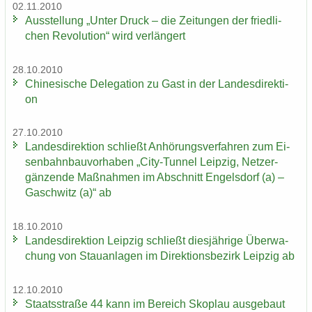
02.11.2010
Aus­stel­lung „Unter Druck – die Zei­tun­gen der fried­li­
chen Re­vo­lu­ti­on“ wird ver­län­gert
28.10.2010
Chi­ne­si­sche De­le­ga­ti­on zu Gast in der Lan­des­di­rek­ti­
on
27.10.2010
Lan­des­di­rek­ti­on schließt An­hö­rungs­ver­fah­ren zum Ei­
sen­bahn­bau­vor­ha­ben „City-​Tunnel Leip­zig, Netz­er­
gän­zen­de Maß­nah­men im Ab­schnitt En­gels­dorf (a) –
Gaschwitz (a)“ ab
18.10.2010
Lan­des­di­rek­ti­on Leip­zig schließt dies­jäh­ri­ge Über­wa­
chung von Stau­an­la­gen im Di­rek­ti­ons­be­zirk Leip­zig ab
12.10.2010
Staats­stra­ße 44 kann im Be­reich Sko­plau aus­ge­baut