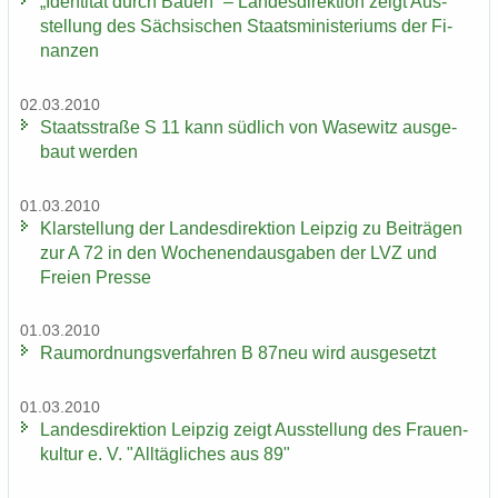
„Iden­ti­tät durch Bauen“ – Lan­des­di­rek­ti­on zeigt Aus­
stel­lung des Säch­si­schen Staats­mi­nis­te­ri­ums der Fi­
nan­zen
02.03.2010
Staats­stra­ße S 11 kann süd­lich von Wase­witz aus­ge­
baut wer­den
01.03.2010
Klar­stel­lung der Lan­des­di­rek­ti­on Leip­zig zu Bei­trä­gen
zur A 72 in den Wo­chen­end­aus­ga­ben der LVZ und
Frei­en Pres­se
01.03.2010
Raum­ord­nungs­ver­fah­ren B 87neu wird aus­ge­setzt
01.03.2010
Lan­des­di­rek­ti­on Leip­zig zeigt Aus­stel­lung des Frau­en­
kul­tur e. V. "All­täg­li­ches aus 89"