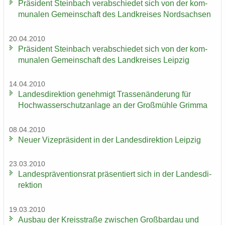
Prä­si­dent Stein­bach ver­ab­schie­det sich von der kom­
mu­na­len Ge­mein­schaft des Land­krei­ses Nord­sach­sen
20.04.2010
Prä­si­dent Stein­bach ver­ab­schie­det sich von der kom­
mu­na­len Ge­mein­schaft des Land­krei­ses Leip­zig
14.04.2010
Lan­des­di­rek­ti­on ge­neh­migt Tras­sen­än­de­rung für
Hoch­was­ser­schutz­an­la­ge an der Groß­müh­le Grim­ma
08.04.2010
Neuer Vi­ze­prä­si­dent in der Lan­des­di­rek­ti­on Leip­zig
23.03.2010
Lan­des­prä­ven­ti­ons­rat prä­sen­tiert sich in der Lan­des­di­
rek­ti­on
19.03.2010
Aus­bau der Kreis­stra­ße zwi­schen Groß­bardau und