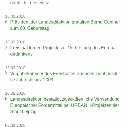
nörd­lich Tri­es­te­witz
16.02.2010
Prä­si­dent der Lan­des­di­rek­ti­on gra­tu­liert Bernd Gün­ther
zum 60. Ge­burts­tag
16.02.2010
Frei­staat för­dert Pro­jek­te zur Ver­brei­tung des Eu­ro­pa­
ge­dan­kens
12.02.2010
Ver­ga­be­kam­mer des Frei­staa­tes Sach­sen zieht po­si­ti­
ve Jah­res­bi­lanz 2009
10.02.2010
Lan­des­di­rek­ti­on be­stä­tigt zweck­dien­li­che Ver­wen­dung
Eu­ro­päi­scher För­der­mit­tel bei URBAN II-​Projekten der
Stadt Leip­zig
05.02.2010