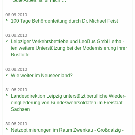
“Gute Ar­beit ist für mich …“
06.09.2010
100 Tage Be­hör­den­lei­tung durch Dr. Mi­cha­el Feist
03.09.2010
Leip­zi­ger Ver­kehrs­be­trie­be und LeoBus GmbH er­hal­
ten wei­te­re Un­ter­stüt­zung bei der Mo­der­ni­sie­rung ihrer
Bus­flot­te
02.09.2010
Wie wei­ter im Neu­seen­land?
31.08.2010
Lan­des­di­rek­ti­on Leip­zig un­ter­stützt be­ruf­li­che Wie­der­
ein­glie­de­rung von Bun­des­wehr­sol­da­ten im Frei­staat
Sach­sen
30.08.2010
Netz­op­ti­mie­run­gen im Raum Zwenkau - Groß­dal­zig -