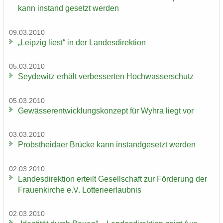
kann in­stand ge­setzt wer­den
09.03.2010
„Leip­zig liest“ in der Lan­des­di­rek­ti­on
05.03.2010
Sey­de­witz er­hält ver­bes­ser­ten Hoch­was­ser­schutz
05.03.2010
Ge­wäs­ser­ent­wick­lungs­kon­zept für Wyhra liegt vor
03.03.2010
Probst­hei­da­er Brü­cke kann in­stand­ge­setzt wer­den
02.03.2010
Lan­des­di­rek­ti­on er­teilt Ge­sell­schaft zur För­de­rung der
Frau­en­kir­che e.V. Lot­te­rie­er­laub­nis
02.03.2010