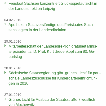
Frei­staat Sach­sen kon­zen­triert Glücks­spiel­auf­sicht in
der Lan­des­di­rek­ti­on Leip­zig
04.02.2010
Apotheken-​Sachverständige des Frei­staa­tes Sach­
sens tag­ten in der Lan­des­di­rek­ti­on
29.01.2010
Mit­ar­bei­ter­schaft der Lan­des­di­rek­ti­on gra­tu­liert Mi­nis­
ter­prä­si­dent a. D. Prof. Kurt Bie­den­kopf zum 80. Ge­
burts­tag
28.01.2010
Säch­si­sche Staats­re­gie­rung gibt „grü­nes Licht“ für pau­
scha­le Lan­des­zu­schüs­se für Kin­der­gar­ten­ein­rich­tun­
gen in 2010
27.01.2010
Grü­nes Licht für Aus­bau der Staats­stra­ße 7 west­lich
von Mo­cher­witz