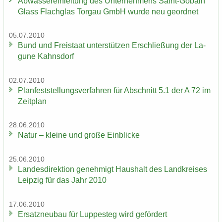
Ab­was­ser­ein­lei­tung des Un­ter­neh­mens Saint-​Gobain
Glass Flach­glas Tor­gau GmbH wurde neu ge­ord­net
05.07.2010
Bund und Frei­staat un­ter­stüt­zen Er­schlie­ßung der La­
gu­ne Kahns­dorf
02.07.2010
Plan­fest­stel­lungs­ver­fah­ren für Ab­schnitt 5.1 der A 72 im
Zeit­plan
28.06.2010
Natur – klei­ne und große Ein­bli­cke
25.06.2010
Lan­des­di­rek­ti­on ge­neh­migt Haus­halt des Land­krei­ses
Leip­zig für das Jahr 2010
17.06.2010
Er­satz­neu­bau für Lup­pe­steg wird ge­för­dert