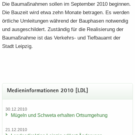
Die Bau­maß­nah­men sol­len im Sep­tem­ber 2010 be­gin­nen.
Die Bau­zeit wird etwa zehn Mo­na­te be­tra­gen. Es wer­den
ört­li­che Um­lei­tun­gen wäh­rend der Bau­pha­sen not­wen­dig
und aus­ge­schil­dert. Zu­stän­dig für die Rea­li­sie­rung der
Bau­maß­nah­me ist das Verkehrs-​ und Tief­bau­amt der
Stadt Leip­zig.
Me­di­en­in­for­ma­tio­nen 2010 [LDL]
30.12.2010
Mü­geln und Schwe­ta er­hal­ten Orts­um­ge­hung
21.12.2010