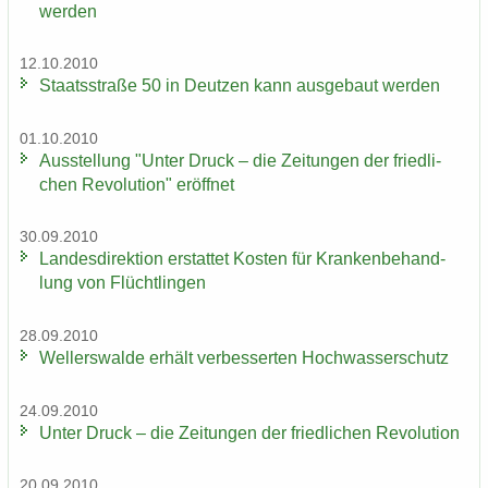
wer­den
12.10.2010
Staats­stra­ße 50 in Deut­zen kann aus­ge­baut wer­den
01.10.2010
Aus­stel­lung "Unter Druck – die Zei­tun­gen der fried­li­
chen Re­vo­lu­ti­on" er­öff­net
30.09.2010
Lan­des­di­rek­ti­on er­stat­tet Kos­ten für Kran­ken­be­hand­
lung von Flücht­lin­gen
28.09.2010
Wel­ler­s­wal­de er­hält ver­bes­ser­ten Hoch­was­ser­schutz
24.09.2010
Unter Druck – die Zei­tun­gen der fried­li­chen Re­vo­lu­ti­on
20.09.2010