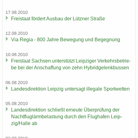
17.08.2010
Frei­staat för­dert Aus­bau der Lütz­ner Stra­ße
12.08.2010
Via Regia - 800 Jahre Be­we­gung und Be­geg­nung
10.08.2010
Frei­staat Sach­sen un­ter­stützt Leip­zi­ger Ver­kehrs­be­trie­
be bei der An­schaf­fung von zehn Hy­brid­ge­lenk­bus­sen
06.08.2010
Lan­des­di­rek­ti­on Leip­zig un­ter­sagt il­le­ga­le Sport­wet­ten
05.08.2010
Lan­des­di­rek­ti­on schließt er­neu­te Über­prü­fung der
Nacht­flug­lärm­be­las­tung durch den Flug­ha­fen Leip­
zig/Halle ab