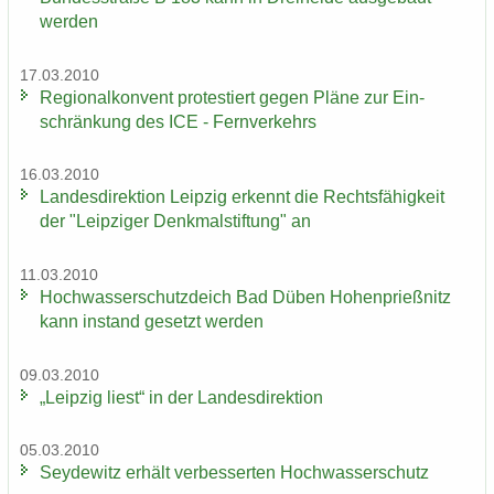
wer­den
17.03.2010
Re­gio­nal­kon­vent pro­tes­tiert gegen Pläne zur Ein­
schrän­kung des ICE - Fern­ver­kehrs
16.03.2010
Lan­des­di­rek­ti­on Leip­zig er­kennt die Rechts­fä­hig­keit
der "Leip­zi­ger Denk­mal­stif­tung" an
11.03.2010
Hoch­was­ser­schutz­deich Bad Düben Ho­hen­prieß­nitz
kann in­stand ge­setzt wer­den
09.03.2010
„Leip­zig liest“ in der Lan­des­di­rek­ti­on
05.03.2010
Sey­de­witz er­hält ver­bes­ser­ten Hoch­was­ser­schutz