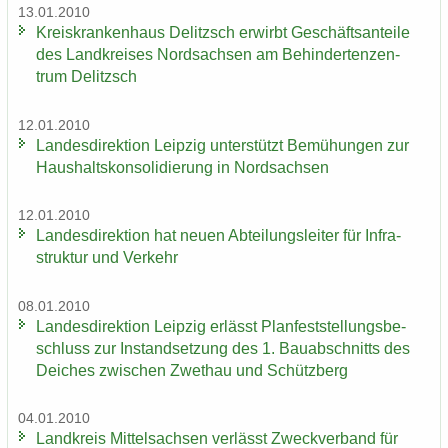
13.01.2010
Kreis­kran­ken­haus De­litzsch er­wirbt Ge­schäfts­an­tei­le
des Land­krei­ses Nord­sach­sen am Be­hin­der­ten­zen­
trum De­litzsch
12.01.2010
Lan­des­di­rek­ti­on Leip­zig un­ter­stützt Be­mü­hun­gen zur
Haus­halts­kon­so­li­die­rung in Nord­sach­sen
12.01.2010
Lan­des­di­rek­ti­on hat neuen Ab­tei­lungs­lei­ter für In­fra­
struk­tur und Ver­kehr
08.01.2010
Lan­des­di­rek­ti­on Leip­zig er­lässt Plan­fest­stel­lungs­be­
schluss zur In­stand­set­zung des 1. Bau­ab­schnitts des
Dei­ches zwi­schen Zwet­hau und Schütz­berg
04.01.2010
Land­kreis Mit­tel­sach­sen ver­lässt Zweck­ver­band für