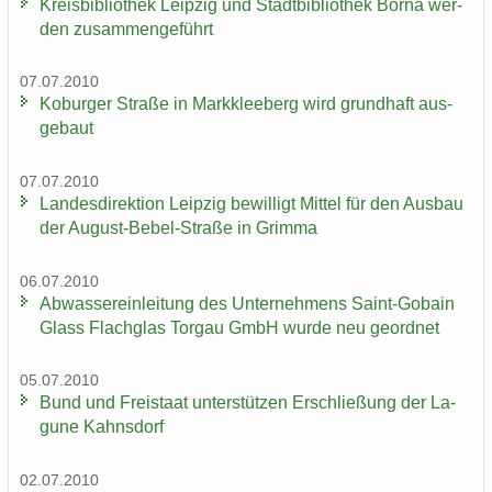
Kreis­bi­blio­thek Leip­zig und Stadt­bi­blio­thek Borna wer­
den zu­sam­men­ge­führt
07.07.2010
Ko­bur­ger Stra­ße in Mark­klee­berg wird grund­haft aus­
ge­baut
07.07.2010
Lan­des­di­rek­ti­on Leip­zig be­wil­ligt Mit­tel für den Aus­bau
der August-​Bebel-Straße in Grim­ma
06.07.2010
Ab­was­ser­ein­lei­tung des Un­ter­neh­mens Saint-​Gobain
Glass Flach­glas Tor­gau GmbH wurde neu ge­ord­net
05.07.2010
Bund und Frei­staat un­ter­stüt­zen Er­schlie­ßung der La­
gu­ne Kahns­dorf
02.07.2010