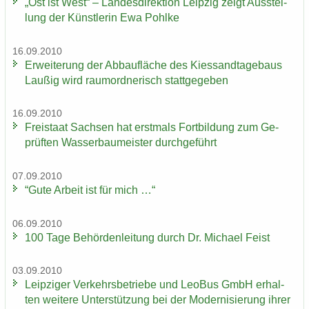
„Ost ist West“ – Lan­des­di­rek­ti­on Leip­zig zeigt Aus­stel­
lung der Künst­le­rin Ewa Pohl­ke
16.09.2010
Er­wei­te­rung der Ab­bau­flä­che des Kies­sand­ta­ge­baus
Lau­ßig wird raum­ord­ne­risch statt­ge­ge­ben
16.09.2010
Frei­staat Sach­sen hat erst­mals Fort­bil­dung zum Ge­
prüf­ten Was­ser­bau­meis­ter durch­ge­führt
07.09.2010
“Gute Ar­beit ist für mich …“
06.09.2010
100 Tage Be­hör­den­lei­tung durch Dr. Mi­cha­el Feist
03.09.2010
Leip­zi­ger Ver­kehrs­be­trie­be und LeoBus GmbH er­hal­
ten wei­te­re Un­ter­stüt­zung bei der Mo­der­ni­sie­rung ihrer