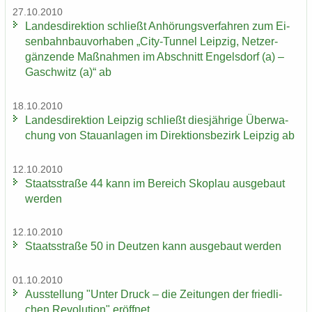
27.10.2010
Lan­des­di­rek­ti­on schließt An­hö­rungs­ver­fah­ren zum Ei­
sen­bahn­bau­vor­ha­ben „City-​Tunnel Leip­zig, Netz­er­
gän­zen­de Maß­nah­men im Ab­schnitt En­gels­dorf (a) –
Gaschwitz (a)“ ab
18.10.2010
Lan­des­di­rek­ti­on Leip­zig schließt dies­jäh­ri­ge Über­wa­
chung von Stau­an­la­gen im Di­rek­ti­ons­be­zirk Leip­zig ab
12.10.2010
Staats­stra­ße 44 kann im Be­reich Sko­plau aus­ge­baut
wer­den
12.10.2010
Staats­stra­ße 50 in Deut­zen kann aus­ge­baut wer­den
01.10.2010
Aus­stel­lung "Unter Druck – die Zei­tun­gen der fried­li­
chen Re­vo­lu­ti­on" er­öff­net