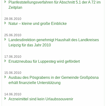
Plan­fest­stel­lungs­ver­fah­ren für Ab­schnitt 5.1 der A 72 im
Zeit­plan
28.06.2010
Natur – klei­ne und große Ein­bli­cke
25.06.2010
Lan­des­di­rek­ti­on ge­neh­migt Haus­halt des Land­krei­ses
Leip­zig für das Jahr 2010
17.06.2010
Er­satz­neu­bau für Lup­pe­steg wird ge­för­dert
15.06.2010
Aus­bau des Pös­gra­bens in der Ge­mein­de Groß­pös­na
er­hält fi­nan­zi­el­le Un­ter­stüt­zung
14.06.2010
Arz­nei­mit­tel sind kein Ur­laubs­sou­ve­nir