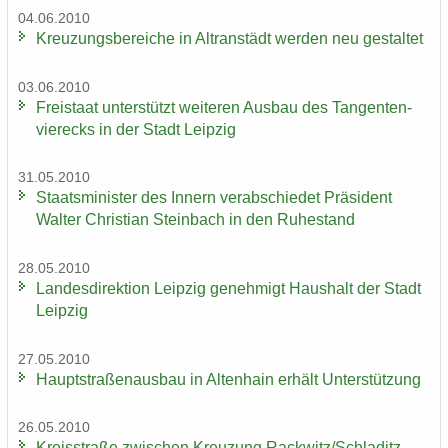
04.06.2010
Kreu­zungs­be­rei­che in Altran­städt wer­den neu ge­stal­tet
03.06.2010
Frei­staat un­ter­stützt wei­te­ren Aus­bau des Tan­gen­ten­
vier­ecks in der Stadt Leip­zig
31.05.2010
Staats­mi­nis­ter des In­nern ver­ab­schie­det Prä­si­dent
Wal­ter Chris­ti­an Stein­bach in den Ru­he­stand
28.05.2010
Lan­des­di­rek­ti­on Leip­zig ge­neh­migt Haus­halt der Stadt
Leip­zig
27.05.2010
Haupt­stra­ßen­aus­bau in Al­ten­hain er­hält Un­ter­stüt­zung
26.05.2010
Kreis­stra­ße zwi­schen Kreu­zung Rack­witz/Schla­ditz