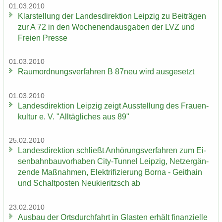
01.03.2010
Klar­stel­lung der Lan­des­di­rek­ti­on Leip­zig zu Bei­trä­gen
zur A 72 in den Wo­chen­end­aus­ga­ben der LVZ und
Frei­en Pres­se
01.03.2010
Raum­ord­nungs­ver­fah­ren B 87neu wird aus­ge­setzt
01.03.2010
Lan­des­di­rek­ti­on Leip­zig zeigt Aus­stel­lung des Frau­en­
kul­tur e. V. "All­täg­li­ches aus 89"
25.02.2010
Lan­des­di­rek­ti­on schließt An­hö­rungs­ver­fah­ren zum Ei­
sen­bahn­bau­vor­ha­ben City-​Tunnel Leip­zig, Netz­er­gän­
zen­de Maß­nah­men, Elek­tri­fi­zie­rung Borna - Geit­hain
und Schalt­pos­ten Neu­kie­ritzsch ab
23.02.2010
Aus­bau der Orts­durch­fahrt in Glas­ten er­hält fi­nan­zi­el­le