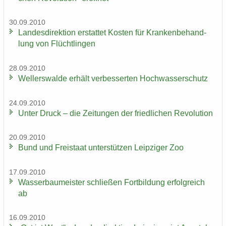
30.09.2010
Lan­des­di­rek­ti­on er­stat­tet Kos­ten für Kran­ken­be­hand­
lung von Flücht­lin­gen
28.09.2010
Wel­ler­s­wal­de er­hält ver­bes­ser­ten Hoch­was­ser­schutz
24.09.2010
Unter Druck – die Zei­tun­gen der fried­li­chen Re­vo­lu­ti­on
20.09.2010
Bund und Frei­staat un­ter­stüt­zen Leip­zi­ger Zoo
17.09.2010
Was­ser­bau­meis­ter schlie­ßen Fort­bil­dung er­folg­reich
ab
16.09.2010