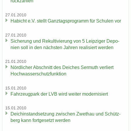
rück­zah­len
27.01.2010
Ha­bicht e.V. stellt Ganz­tags­pro­gramm für Schu­len vor
27.01.2010
Si­che­rung und Re­kul­ti­vie­rung von 5 Leip­zi­ger De­po­
nien soll in den nächs­ten Jah­ren rea­li­siert wer­den
21.01.2010
Nörd­li­cher Ab­schnitt des Dei­ches Ser­muth ver­liert
Hoch­was­ser­schutz­funk­ti­on
15.01.2010
Fahr­zeug­park der LVB wird wei­ter mo­der­ni­siert
15.01.2010
Deich­in­stand­set­zung zwi­schen Zwet­hau und Schütz­
berg kann fort­ge­setzt wer­den