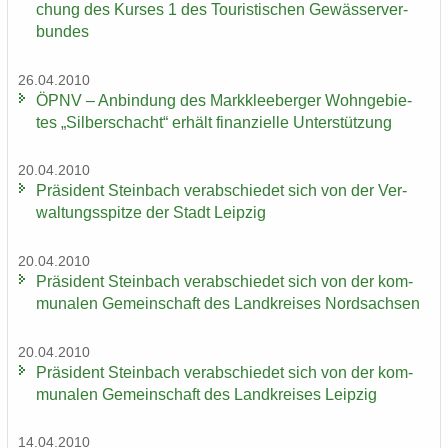
chung des Kur­ses 1 des Tou­ris­ti­schen Ge­wäs­ser­ver­
bun­des
26.04.2010
ÖPNV – An­bin­dung des Mark­klee­ber­ger Wohn­ge­bie­
tes „Sil­ber­schacht“ er­hält fi­nan­zi­el­le Un­ter­stüt­zung
20.04.2010
Prä­si­dent Stein­bach ver­ab­schie­det sich von der Ver­
wal­tungs­spit­ze der Stadt Leip­zig
20.04.2010
Prä­si­dent Stein­bach ver­ab­schie­det sich von der kom­
mu­na­len Ge­mein­schaft des Land­krei­ses Nord­sach­sen
20.04.2010
Prä­si­dent Stein­bach ver­ab­schie­det sich von der kom­
mu­na­len Ge­mein­schaft des Land­krei­ses Leip­zig
14.04.2010