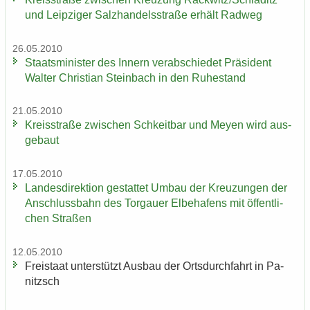
und Leip­zi­ger Salz­han­dels­stra­ße er­hält Rad­weg
26.05.2010
Staats­mi­nis­ter des In­nern ver­ab­schie­det Prä­si­dent
Wal­ter Chris­ti­an Stein­bach in den Ru­he­stand
21.05.2010
Kreis­stra­ße zwi­schen Schkeit­bar und Meyen wird aus­
ge­baut
17.05.2010
Lan­des­di­rek­ti­on ge­stat­tet Umbau der Kreu­zun­gen der
An­schluss­bahn des Tor­gau­er El­be­ha­fens mit öf­fent­li­
chen Stra­ßen
12.05.2010
Frei­staat un­ter­stützt Aus­bau der Orts­durch­fahrt in Pa­
nitzsch