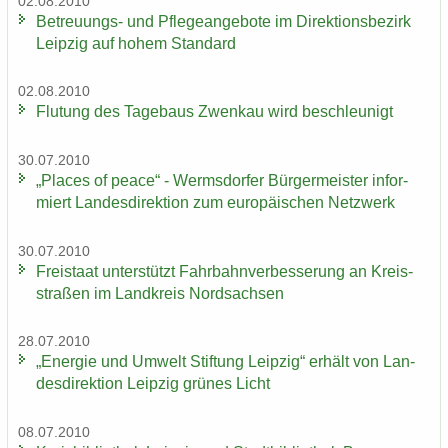
02.08.2010
Betreuungs-​ und Pfle­ge­an­ge­bo­te im Di­rek­ti­ons­be­zirk
Leip­zig auf hohem Stan­dard
02.08.2010
Flu­tung des Ta­ge­baus Zwenkau wird be­schleu­nigt
30.07.2010
„Places of peace“ - Werms­dor­fer Bür­ger­meis­ter in­for­
miert Lan­des­di­rek­ti­on zum eu­ro­päi­schen Netz­werk
30.07.2010
Frei­staat un­ter­stützt Fahr­bahn­ver­bes­se­rung an Kreis­
stra­ßen im Land­kreis Nord­sach­sen
28.07.2010
„En­er­gie und Um­welt Stif­tung Leip­zig“ er­hält von Lan­
des­di­rek­ti­on Leip­zig grü­nes Licht
08.07.2010