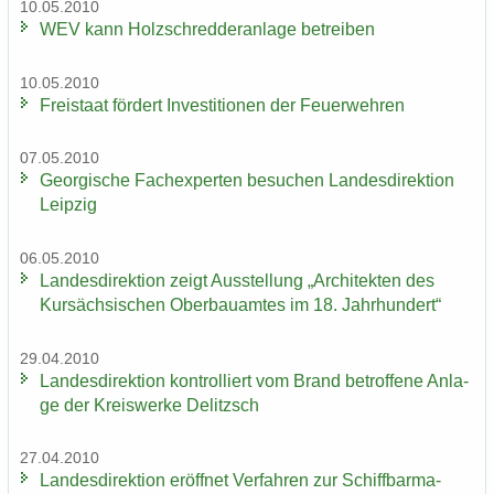
10.05.2010
WEV kann Holz­schred­de­r­an­la­ge be­trei­ben
10.05.2010
Frei­staat för­dert In­ves­ti­tio­nen der Feu­er­weh­ren
07.05.2010
Ge­or­gi­sche Fach­ex­per­ten be­su­chen Lan­des­di­rek­ti­on
Leip­zig
06.05.2010
Lan­des­di­rek­ti­on zeigt Aus­stel­lung „Ar­chi­tek­ten des
Kur­säch­si­schen Ober­bau­am­tes im 18. Jahr­hun­dert“
29.04.2010
Lan­des­di­rek­ti­on kon­trol­liert vom Brand be­trof­fe­ne An­la­
ge der Kreis­wer­ke De­litzsch
27.04.2010
Lan­des­di­rek­ti­on er­öff­net Ver­fah­ren zur Schiff­bar­ma­