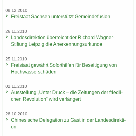
08.12.2010
Frei­staat Sach­sen un­ter­stützt Ge­mein­de­fu­si­on
26.11.2010
Lan­des­di­rek­ti­on über­reicht der Richard-​Wagner-
Stiftung Leip­zig die An­er­ken­nungs­ur­kun­de
25.11.2010
Frei­staat ge­währt So­fort­hil­fen für Be­sei­ti­gung von
Hoch­was­ser­schä­den
02.11.2010
Aus­stel­lung „Unter Druck – die Zei­tun­gen der fried­li­
chen Re­vo­lu­ti­on“ wird ver­län­gert
28.10.2010
Chi­ne­si­sche De­le­ga­ti­on zu Gast in der Lan­des­di­rek­ti­
on