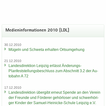
Me­di­en­in­for­ma­tio­nen 2010 [LDL]
30.12.2010
Mü­geln und Schwe­ta er­hal­ten Orts­um­ge­hung
21.12.2010
Lan­des­di­rek­ti­on Leip­zig er­lässt Änderungs-​
Planfeststellungsbeschluss zum Ab­schnitt 3.2 der Au­
to­bahn A 72
17.12.2010
Lan­des­di­rek­ti­on über­gibt er­neut Spen­de an den Ver­ein
der Freun­de und För­de­rer ge­hör­lo­ser und schwer­hö­ri­
ger Kin­der der Samuel-​Heinicke-Schule Leip­zig e.V.