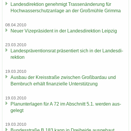
Lan­des­di­rek­ti­on ge­neh­migt Tras­sen­än­de­rung für
Hoch­was­ser­schutz­an­la­ge an der Groß­müh­le Grim­ma
08.04.2010
Neuer Vi­ze­prä­si­dent in der Lan­des­di­rek­ti­on Leip­zig
23.03.2010
Lan­des­prä­ven­ti­ons­rat prä­sen­tiert sich in der Lan­des­di­
rek­ti­on
19.03.2010
Aus­bau der Kreis­stra­ße zwi­schen Groß­bardau und
Bern­bruch er­hält fi­nan­zi­el­le Un­ter­stüt­zung
19.03.2010
Plan­un­ter­la­gen für A 72 im Ab­schnitt 5.1. wer­den aus­
ge­legt
19.03.2010
Bun­des­stra­ße B 183 kann in Drei­hei­de aus­ge­baut