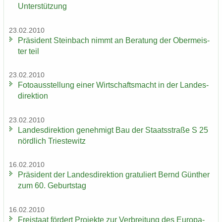
Un­ter­stüt­zung
23.02.2010
Prä­si­dent Stein­bach nimmt an Be­ra­tung der Ober­meis­
ter teil
23.02.2010
Fo­to­aus­stel­lung einer Wirt­schafts­macht in der Lan­des­
di­rek­ti­on
23.02.2010
Lan­des­di­rek­ti­on ge­neh­migt Bau der Staats­stra­ße S 25
nörd­lich Tri­es­te­witz
16.02.2010
Prä­si­dent der Lan­des­di­rek­ti­on gra­tu­liert Bernd Gün­ther
zum 60. Ge­burts­tag
16.02.2010
Frei­staat för­dert Pro­jek­te zur Ver­brei­tung des Eu­ro­pa­