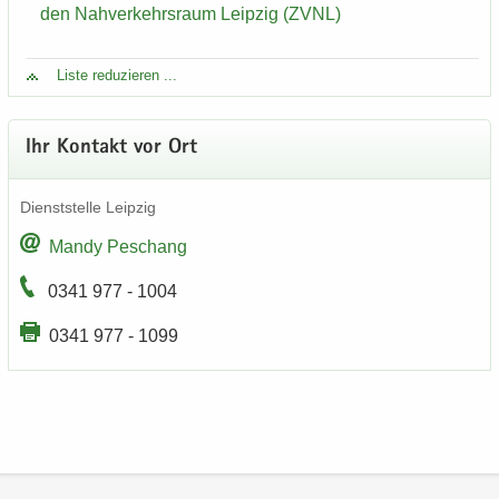
den Nah­ver­kehrs­raum Leip­zig (ZVNL)
Liste re­du­zie­ren ...
Ihr Kon­takt vor Ort
Dienst­stel­le Leip­zig
Mandy Peschang
0341 977 - 1004
0341 977 - 1099