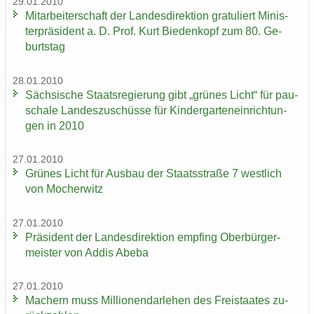
29.01.2010
Mit­ar­bei­ter­schaft der Lan­des­di­rek­ti­on gra­tu­liert Mi­nis­
ter­prä­si­dent a. D. Prof. Kurt Bie­den­kopf zum 80. Ge­
burts­tag
28.01.2010
Säch­si­sche Staats­re­gie­rung gibt „grü­nes Licht“ für pau­
scha­le Lan­des­zu­schüs­se für Kin­der­gar­ten­ein­rich­tun­
gen in 2010
27.01.2010
Grü­nes Licht für Aus­bau der Staats­stra­ße 7 west­lich
von Mo­cher­witz
27.01.2010
Prä­si­dent der Lan­des­di­rek­ti­on emp­fing Ober­bür­ger­
meis­ter von Addis Abeba
27.01.2010
Ma­chern muss Mil­lio­nen­dar­le­hen des Frei­staa­tes zu­