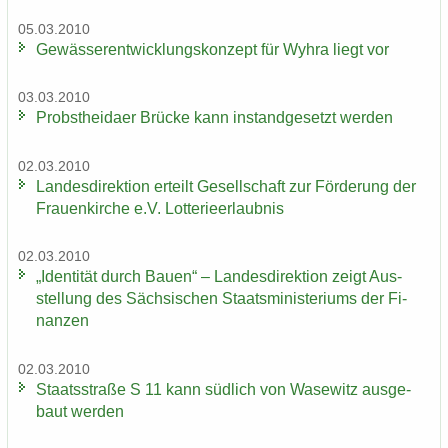
05.03.2010
Ge­wäs­ser­ent­wick­lungs­kon­zept für Wyhra liegt vor
03.03.2010
Probst­hei­da­er Brü­cke kann in­stand­ge­setzt wer­den
02.03.2010
Lan­des­di­rek­ti­on er­teilt Ge­sell­schaft zur För­de­rung der
Frau­en­kir­che e.V. Lot­te­rie­er­laub­nis
02.03.2010
„Iden­ti­tät durch Bauen“ – Lan­des­di­rek­ti­on zeigt Aus­
stel­lung des Säch­si­schen Staats­mi­nis­te­ri­ums der Fi­
nan­zen
02.03.2010
Staats­stra­ße S 11 kann süd­lich von Wase­witz aus­ge­
baut wer­den