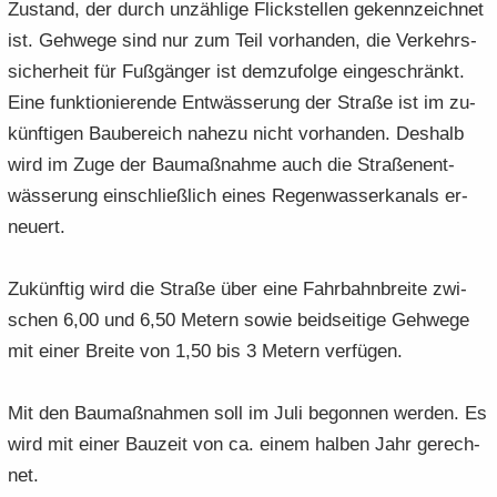
Zu­stand, der durch un­zäh­li­ge Flick­stel­len ge­kenn­zeich­net
ist. Geh­we­ge sind nur zum Teil vor­han­den, die Ver­kehrs­
si­cher­heit für Fuß­gän­ger ist dem­zu­fol­ge ein­ge­schränkt.
Eine funk­tio­nie­ren­de Ent­wäs­se­rung der Stra­ße ist im zu­
künf­ti­gen Bau­be­reich na­he­zu nicht vor­han­den. Des­halb
wird im Zuge der Bau­maß­nah­me auch die Stra­ßen­ent­
wäs­se­rung ein­schließ­lich eines Re­gen­was­ser­ka­nals er­
neu­ert.
Zu­künf­tig wird die Stra­ße über eine Fahr­bahn­brei­te zwi­
schen 6,00 und 6,50 Me­tern sowie beid­sei­ti­ge Geh­we­ge
mit einer Brei­te von 1,50 bis 3 Me­tern ver­fü­gen.
Mit den Bau­maß­nah­men soll im Juli be­gon­nen wer­den. Es
wird mit einer Bau­zeit von ca. einem hal­ben Jahr ge­rech­
net.