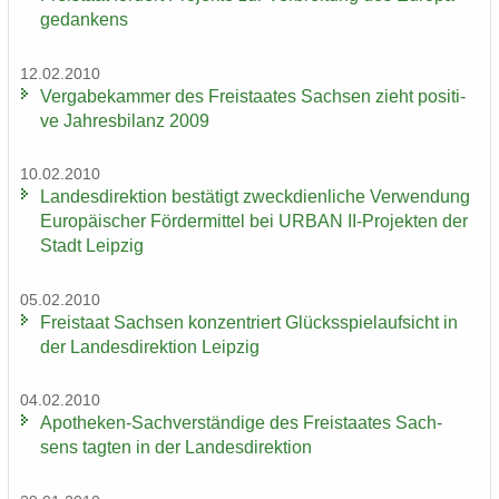
ge­dan­kens
12.02.2010
Ver­ga­be­kam­mer des Frei­staa­tes Sach­sen zieht po­si­ti­
ve Jah­res­bi­lanz 2009
10.02.2010
Lan­des­di­rek­ti­on be­stä­tigt zweck­dien­li­che Ver­wen­dung
Eu­ro­päi­scher För­der­mit­tel bei URBAN II-​Projekten der
Stadt Leip­zig
05.02.2010
Frei­staat Sach­sen kon­zen­triert Glücks­spiel­auf­sicht in
der Lan­des­di­rek­ti­on Leip­zig
04.02.2010
Apotheken-​Sachverständige des Frei­staa­tes Sach­
sens tag­ten in der Lan­des­di­rek­ti­on