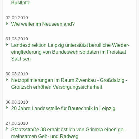
Bus­flot­te
02.09.2010
Wie wei­ter im Neu­seen­land?
31.08.2010
Lan­des­di­rek­ti­on Leip­zig un­ter­stützt be­ruf­li­che Wie­der­
ein­glie­de­rung von Bun­des­wehr­sol­da­ten im Frei­staat
Sach­sen
30.08.2010
Netz­op­ti­mie­run­gen im Raum Zwenkau - Groß­dal­zig -
Groitzsch er­hö­hen Ver­sor­gungs­si­cher­heit
30.08.2010
20 Jahre Lan­des­stel­le für Bau­tech­nik in Leip­zig
27.08.2010
Staats­stra­ße 38 er­hält öst­lich von Grim­ma einen ge­
mein­sa­men Geh- und Rad­weg