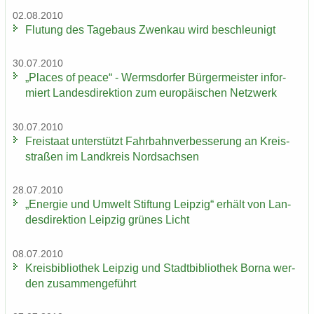
02.08.2010
Flu­tung des Ta­ge­baus Zwenkau wird be­schleu­nigt
30.07.2010
„Places of peace“ - Werms­dor­fer Bür­ger­meis­ter in­for­
miert Lan­des­di­rek­ti­on zum eu­ro­päi­schen Netz­werk
30.07.2010
Frei­staat un­ter­stützt Fahr­bahn­ver­bes­se­rung an Kreis­
stra­ßen im Land­kreis Nord­sach­sen
28.07.2010
„En­er­gie und Um­welt Stif­tung Leip­zig“ er­hält von Lan­
des­di­rek­ti­on Leip­zig grü­nes Licht
08.07.2010
Kreis­bi­blio­thek Leip­zig und Stadt­bi­blio­thek Borna wer­
den zu­sam­men­ge­führt