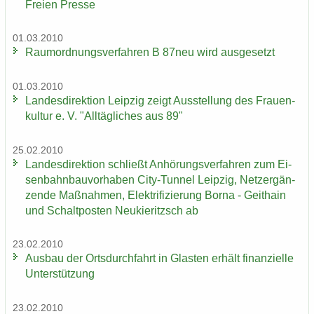
Frei­en Pres­se
01.03.2010
Raum­ord­nungs­ver­fah­ren B 87neu wird aus­ge­setzt
01.03.2010
Lan­des­di­rek­ti­on Leip­zig zeigt Aus­stel­lung des Frau­en­
kul­tur e. V. "All­täg­li­ches aus 89"
25.02.2010
Lan­des­di­rek­ti­on schließt An­hö­rungs­ver­fah­ren zum Ei­
sen­bahn­bau­vor­ha­ben City-​Tunnel Leip­zig, Netz­er­gän­
zen­de Maß­nah­men, Elek­tri­fi­zie­rung Borna - Geit­hain
und Schalt­pos­ten Neu­kie­ritzsch ab
23.02.2010
Aus­bau der Orts­durch­fahrt in Glas­ten er­hält fi­nan­zi­el­le
Un­ter­stüt­zung
23.02.2010