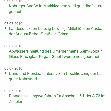
07.07.2010
Ko­bur­ger Stra­ße in Mark­klee­berg wird grund­haft aus­
ge­baut
07.07.2010
Lan­des­di­rek­ti­on Leip­zig be­wil­ligt Mit­tel für den Aus­bau
der August-​Bebel-Straße in Grim­ma
06.07.2010
Ab­was­ser­ein­lei­tung des Un­ter­neh­mens Saint-​Gobain
Glass Flach­glas Tor­gau GmbH wurde neu ge­ord­net
05.07.2010
Bund und Frei­staat un­ter­stüt­zen Er­schlie­ßung der La­
gu­ne Kahns­dorf
02.07.2010
Plan­fest­stel­lungs­ver­fah­ren für Ab­schnitt 5.1 der A 72 im
Zeit­plan