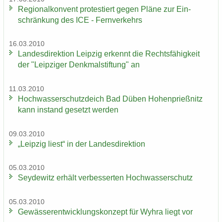
Re­gio­nal­kon­vent pro­tes­tiert gegen Pläne zur Ein­
schrän­kung des ICE - Fern­ver­kehrs
16.03.2010
Lan­des­di­rek­ti­on Leip­zig er­kennt die Rechts­fä­hig­keit
der "Leip­zi­ger Denk­mal­stif­tung" an
11.03.2010
Hoch­was­ser­schutz­deich Bad Düben Ho­hen­prieß­nitz
kann in­stand ge­setzt wer­den
09.03.2010
„Leip­zig liest“ in der Lan­des­di­rek­ti­on
05.03.2010
Sey­de­witz er­hält ver­bes­ser­ten Hoch­was­ser­schutz
05.03.2010
Ge­wäs­ser­ent­wick­lungs­kon­zept für Wyhra liegt vor