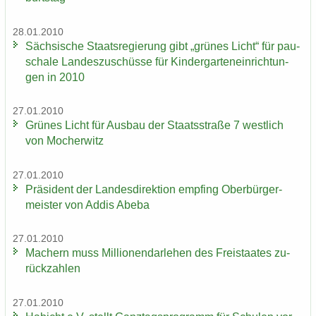
28.01.2010
Säch­si­sche Staats­re­gie­rung gibt „grü­nes Licht“ für pau­
scha­le Lan­des­zu­schüs­se für Kin­der­gar­ten­ein­rich­tun­
gen in 2010
27.01.2010
Grü­nes Licht für Aus­bau der Staats­stra­ße 7 west­lich
von Mo­cher­witz
27.01.2010
Prä­si­dent der Lan­des­di­rek­ti­on emp­fing Ober­bür­ger­
meis­ter von Addis Abeba
27.01.2010
Ma­chern muss Mil­lio­nen­dar­le­hen des Frei­staa­tes zu­
rück­zah­len
27.01.2010