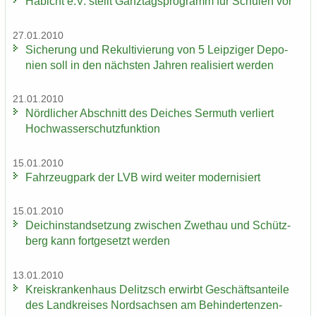
Ha­bicht e.V. stellt Ganz­tags­pro­gramm für Schu­len vor
27.01.2010
Si­che­rung und Re­kul­ti­vie­rung von 5 Leip­zi­ger De­po­
nien soll in den nächs­ten Jah­ren rea­li­siert wer­den
21.01.2010
Nörd­li­cher Ab­schnitt des Dei­ches Ser­muth ver­liert
Hoch­was­ser­schutz­funk­ti­on
15.01.2010
Fahr­zeug­park der LVB wird wei­ter mo­der­ni­siert
15.01.2010
Deich­in­stand­set­zung zwi­schen Zwet­hau und Schütz­
berg kann fort­ge­setzt wer­den
13.01.2010
Kreis­kran­ken­haus De­litzsch er­wirbt Ge­schäfts­an­tei­le
des Land­krei­ses Nord­sach­sen am Be­hin­der­ten­zen­