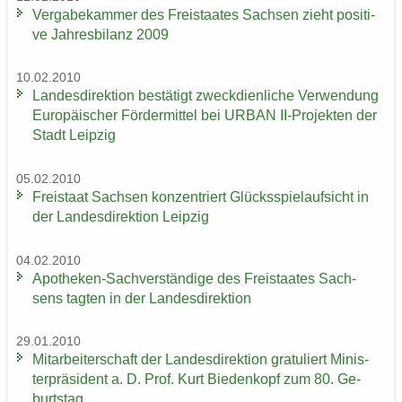
Ver­ga­be­kam­mer des Frei­staa­tes Sach­sen zieht po­si­ti­
ve Jah­res­bi­lanz 2009
10.02.2010
Lan­des­di­rek­ti­on be­stä­tigt zweck­dien­li­che Ver­wen­dung
Eu­ro­päi­scher För­der­mit­tel bei URBAN II-​Projekten der
Stadt Leip­zig
05.02.2010
Frei­staat Sach­sen kon­zen­triert Glücks­spiel­auf­sicht in
der Lan­des­di­rek­ti­on Leip­zig
04.02.2010
Apotheken-​Sachverständige des Frei­staa­tes Sach­
sens tag­ten in der Lan­des­di­rek­ti­on
29.01.2010
Mit­ar­bei­ter­schaft der Lan­des­di­rek­ti­on gra­tu­liert Mi­nis­
ter­prä­si­dent a. D. Prof. Kurt Bie­den­kopf zum 80. Ge­
burts­tag