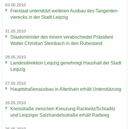
03.06.2010
Frei­staat un­ter­stützt wei­te­ren Aus­bau des Tan­gen­ten­
vier­ecks in der Stadt Leip­zig
31.05.2010
Staats­mi­nis­ter des In­nern ver­ab­schie­det Prä­si­dent
Wal­ter Chris­ti­an Stein­bach in den Ru­he­stand
28.05.2010
Lan­des­di­rek­ti­on Leip­zig ge­neh­migt Haus­halt der Stadt
Leip­zig
27.05.2010
Haupt­stra­ßen­aus­bau in Al­ten­hain er­hält Un­ter­stüt­zung
26.05.2010
Kreis­stra­ße zwi­schen Kreu­zung Rack­witz/Schla­ditz
und Leip­zi­ger Salz­han­dels­stra­ße er­hält Rad­weg