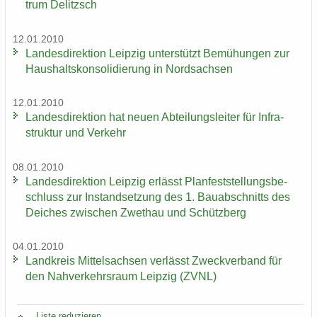
trum De­litzsch
12.01.2010
Lan­des­di­rek­ti­on Leip­zig un­ter­stützt Be­mü­hun­gen zur
Haus­halts­kon­so­li­die­rung in Nord­sach­sen
12.01.2010
Lan­des­di­rek­ti­on hat neuen Ab­tei­lungs­lei­ter für In­fra­
struk­tur und Ver­kehr
08.01.2010
Lan­des­di­rek­ti­on Leip­zig er­lässt Plan­fest­stel­lungs­be­
schluss zur In­stand­set­zung des 1. Bau­ab­schnitts des
Dei­ches zwi­schen Zwet­hau und Schütz­berg
04.01.2010
Land­kreis Mit­tel­sach­sen ver­lässt Zweck­ver­band für
den Nah­ver­kehrs­raum Leip­zig (ZVNL)
Liste re­du­zie­ren ...