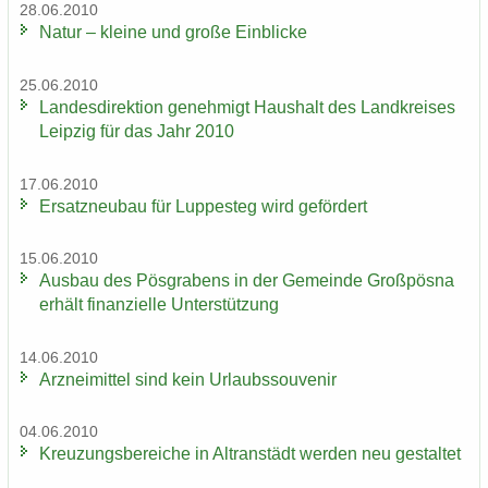
28.06.2010
Natur – klei­ne und große Ein­bli­cke
25.06.2010
Lan­des­di­rek­ti­on ge­neh­migt Haus­halt des Land­krei­ses
Leip­zig für das Jahr 2010
17.06.2010
Er­satz­neu­bau für Lup­pe­steg wird ge­för­dert
15.06.2010
Aus­bau des Pös­gra­bens in der Ge­mein­de Groß­pös­na
er­hält fi­nan­zi­el­le Un­ter­stüt­zung
14.06.2010
Arz­nei­mit­tel sind kein Ur­laubs­sou­ve­nir
04.06.2010
Kreu­zungs­be­rei­che in Altran­städt wer­den neu ge­stal­tet