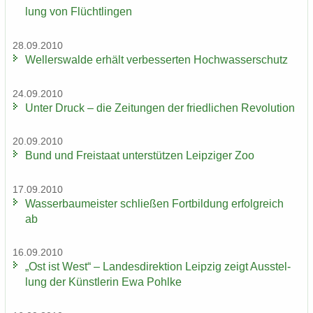
lung von Flücht­lin­gen
28.09.2010
Wel­ler­s­wal­de er­hält ver­bes­ser­ten Hoch­was­ser­schutz
24.09.2010
Unter Druck – die Zei­tun­gen der fried­li­chen Re­vo­lu­ti­on
20.09.2010
Bund und Frei­staat un­ter­stüt­zen Leip­zi­ger Zoo
17.09.2010
Was­ser­bau­meis­ter schlie­ßen Fort­bil­dung er­folg­reich
ab
16.09.2010
„Ost ist West“ – Lan­des­di­rek­ti­on Leip­zig zeigt Aus­stel­
lung der Künst­le­rin Ewa Pohl­ke