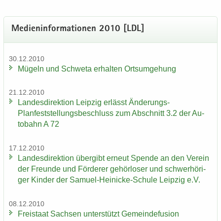
Me­di­en­in­for­ma­tio­nen 2010 [LDL]
30.12.2010
Mü­geln und Schwe­ta er­hal­ten Orts­um­ge­hung
21.12.2010
Lan­des­di­rek­ti­on Leip­zig er­lässt Änderungs-​
Planfeststellungsbeschluss zum Ab­schnitt 3.2 der Au­
to­bahn A 72
17.12.2010
Lan­des­di­rek­ti­on über­gibt er­neut Spen­de an den Ver­ein
der Freun­de und För­de­rer ge­hör­lo­ser und schwer­hö­ri­
ger Kin­der der Samuel-​Heinicke-Schule Leip­zig e.V.
08.12.2010
Frei­staat Sach­sen un­ter­stützt Ge­mein­de­fu­si­on