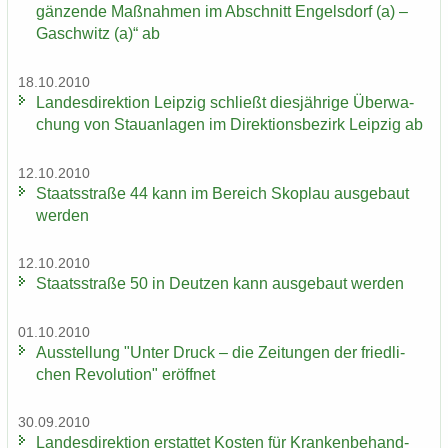
gän­zen­de Maß­nah­men im Ab­schnitt En­gels­dorf (a) –
Gaschwitz (a)“ ab
18.10.2010
Lan­des­di­rek­ti­on Leip­zig schließt dies­jäh­ri­ge Über­wa­
chung von Stau­an­la­gen im Di­rek­ti­ons­be­zirk Leip­zig ab
12.10.2010
Staats­stra­ße 44 kann im Be­reich Sko­plau aus­ge­baut
wer­den
12.10.2010
Staats­stra­ße 50 in Deut­zen kann aus­ge­baut wer­den
01.10.2010
Aus­stel­lung "Unter Druck – die Zei­tun­gen der fried­li­
chen Re­vo­lu­ti­on" er­öff­net
30.09.2010
Lan­des­di­rek­ti­on er­stat­tet Kos­ten für Kran­ken­be­hand­