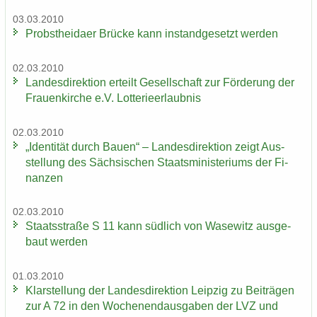
03.03.2010
Probst­hei­da­er Brü­cke kann in­stand­ge­setzt wer­den
02.03.2010
Lan­des­di­rek­ti­on er­teilt Ge­sell­schaft zur För­de­rung der
Frau­en­kir­che e.V. Lot­te­rie­er­laub­nis
02.03.2010
„Iden­ti­tät durch Bauen“ – Lan­des­di­rek­ti­on zeigt Aus­
stel­lung des Säch­si­schen Staats­mi­nis­te­ri­ums der Fi­
nan­zen
02.03.2010
Staats­stra­ße S 11 kann süd­lich von Wase­witz aus­ge­
baut wer­den
01.03.2010
Klar­stel­lung der Lan­des­di­rek­ti­on Leip­zig zu Bei­trä­gen
zur A 72 in den Wo­chen­end­aus­ga­ben der LVZ und