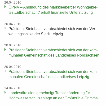
26.04.2010
ÖPNV – An­bin­dung des Mark­klee­ber­ger Wohn­ge­bie­
tes „Sil­ber­schacht“ er­hält fi­nan­zi­el­le Un­ter­stüt­zung
20.04.2010
Prä­si­dent Stein­bach ver­ab­schie­det sich von der Ver­
wal­tungs­spit­ze der Stadt Leip­zig
20.04.2010
Prä­si­dent Stein­bach ver­ab­schie­det sich von der kom­
mu­na­len Ge­mein­schaft des Land­krei­ses Nord­sach­sen
20.04.2010
Prä­si­dent Stein­bach ver­ab­schie­det sich von der kom­
mu­na­len Ge­mein­schaft des Land­krei­ses Leip­zig
14.04.2010
Lan­des­di­rek­ti­on ge­neh­migt Tras­sen­än­de­rung für
Hoch­was­ser­schutz­an­la­ge an der Groß­müh­le Grim­ma