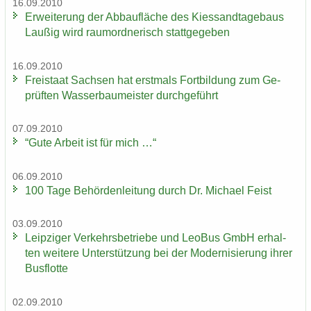
16.09.2010
Er­wei­te­rung der Ab­bau­flä­che des Kies­sand­ta­ge­baus
Lau­ßig wird raum­ord­ne­risch statt­ge­ge­ben
16.09.2010
Frei­staat Sach­sen hat erst­mals Fort­bil­dung zum Ge­
prüf­ten Was­ser­bau­meis­ter durch­ge­führt
07.09.2010
“Gute Ar­beit ist für mich …“
06.09.2010
100 Tage Be­hör­den­lei­tung durch Dr. Mi­cha­el Feist
03.09.2010
Leip­zi­ger Ver­kehrs­be­trie­be und LeoBus GmbH er­hal­
ten wei­te­re Un­ter­stüt­zung bei der Mo­der­ni­sie­rung ihrer
Bus­flot­te
02.09.2010