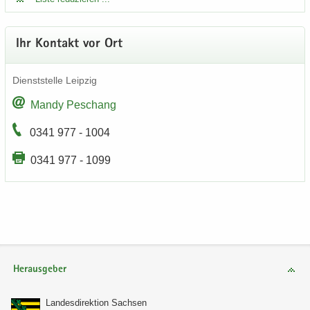
Ihr Kon­takt vor Ort
Dienst­stel­le Leip­zig
Mandy Peschang
0341 977 - 1004
0341 977 - 1099
Herausgeber
Lan­des­di­rek­ti­on Sach­sen