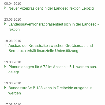
08.04.2010
Neuer Vi­ze­prä­si­dent in der Lan­des­di­rek­ti­on Leip­zig
23.03.2010
Lan­des­prä­ven­ti­ons­rat prä­sen­tiert sich in der Lan­des­di­
rek­ti­on
19.03.2010
Aus­bau der Kreis­stra­ße zwi­schen Groß­bardau und
Bern­bruch er­hält fi­nan­zi­el­le Un­ter­stüt­zung
19.03.2010
Plan­un­ter­la­gen für A 72 im Ab­schnitt 5.1. wer­den aus­
ge­legt
19.03.2010
Bun­des­stra­ße B 183 kann in Drei­hei­de aus­ge­baut
wer­den
17.03.2010