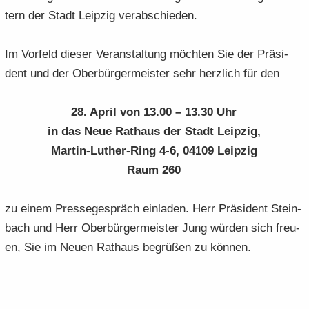
e
e
­
t
tern der Stadt Leip­zig ver­ab­schie­den.
a
­
n
n
o
i
­
m
­
­
n
­
t
a
Im Vor­feld die­ser Ver­an­stal­tung möch­ten Sie der Prä­si­
d
d
o
i
­
dent und der Ober­bür­ger­meis­ter sehr herz­lich für den
e
e
n
­
t
N
N
o
i
a
a
n
­
28. April von 13.00 – 13.30 Uhr
­
­
o
in das Neue Rat­haus der Stadt Leip­zig,
v
v
n
Martin-​Luther-Ring 4-6, 04109 Leip­zig
i
i
Raum 260
­
­
g
g
a
a
zu einem Pres­se­ge­spräch ein­la­den. Herr Prä­si­dent Stein­
­
­
bach und Herr Ober­bür­ger­meis­ter Jung wür­den sich freu­
t
t
en, Sie im Neuen Rat­haus be­grü­ßen zu kön­nen.
i
i
­
­
o
o
n
n