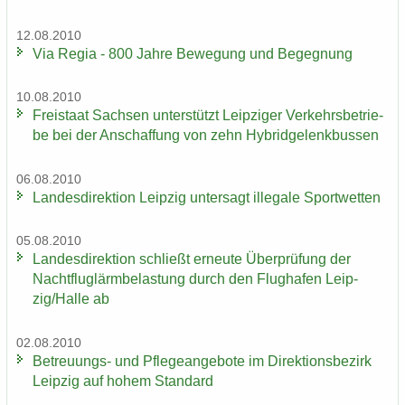
12.08.2010
Via Regia - 800 Jahre Be­we­gung und Be­geg­nung
10.08.2010
Frei­staat Sach­sen un­ter­stützt Leip­zi­ger Ver­kehrs­be­trie­
be bei der An­schaf­fung von zehn Hy­brid­ge­lenk­bus­sen
06.08.2010
Lan­des­di­rek­ti­on Leip­zig un­ter­sagt il­le­ga­le Sport­wet­ten
05.08.2010
Lan­des­di­rek­ti­on schließt er­neu­te Über­prü­fung der
Nacht­flug­lärm­be­las­tung durch den Flug­ha­fen Leip­
zig/Halle ab
02.08.2010
Betreuungs-​ und Pfle­ge­an­ge­bo­te im Di­rek­ti­ons­be­zirk
Leip­zig auf hohem Stan­dard