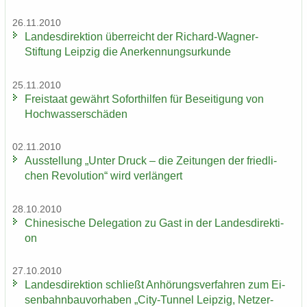
26.11.2010
Lan­des­di­rek­ti­on über­reicht der Richard-​Wagner-
Stiftung Leip­zig die An­er­ken­nungs­ur­kun­de
25.11.2010
Frei­staat ge­währt So­fort­hil­fen für Be­sei­ti­gung von
Hoch­was­ser­schä­den
02.11.2010
Aus­stel­lung „Unter Druck – die Zei­tun­gen der fried­li­
chen Re­vo­lu­ti­on“ wird ver­län­gert
28.10.2010
Chi­ne­si­sche De­le­ga­ti­on zu Gast in der Lan­des­di­rek­ti­
on
27.10.2010
Lan­des­di­rek­ti­on schließt An­hö­rungs­ver­fah­ren zum Ei­
sen­bahn­bau­vor­ha­ben „City-​Tunnel Leip­zig, Netz­er­