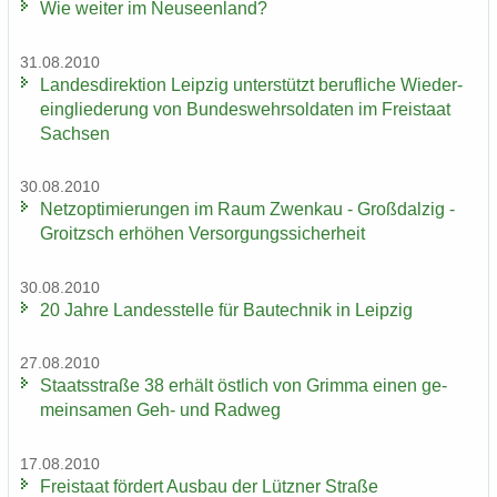
Wie wei­ter im Neu­seen­land?
31.08.2010
Lan­des­di­rek­ti­on Leip­zig un­ter­stützt be­ruf­li­che Wie­der­
ein­glie­de­rung von Bun­des­wehr­sol­da­ten im Frei­staat
Sach­sen
30.08.2010
Netz­op­ti­mie­run­gen im Raum Zwenkau - Groß­dal­zig -
Groitzsch er­hö­hen Ver­sor­gungs­si­cher­heit
30.08.2010
20 Jahre Lan­des­stel­le für Bau­tech­nik in Leip­zig
27.08.2010
Staats­stra­ße 38 er­hält öst­lich von Grim­ma einen ge­
mein­sa­men Geh- und Rad­weg
17.08.2010
Frei­staat för­dert Aus­bau der Lütz­ner Stra­ße