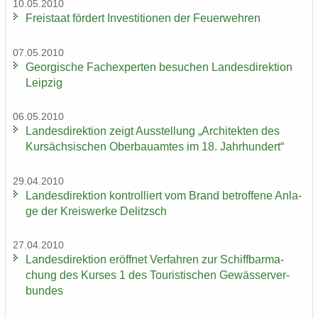
10.05.2010
Frei­staat för­dert In­ves­ti­tio­nen der Feu­er­weh­ren
07.05.2010
Ge­or­gi­sche Fach­ex­per­ten be­su­chen Lan­des­di­rek­ti­on
Leip­zig
06.05.2010
Lan­des­di­rek­ti­on zeigt Aus­stel­lung „Ar­chi­tek­ten des
Kur­säch­si­schen Ober­bau­am­tes im 18. Jahr­hun­dert“
29.04.2010
Lan­des­di­rek­ti­on kon­trol­liert vom Brand be­trof­fe­ne An­la­
ge der Kreis­wer­ke De­litzsch
27.04.2010
Lan­des­di­rek­ti­on er­öff­net Ver­fah­ren zur Schiff­bar­ma­
chung des Kur­ses 1 des Tou­ris­ti­schen Ge­wäs­ser­ver­
bun­des