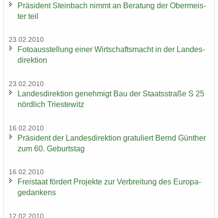
Prä­si­dent Stein­bach nimmt an Be­ra­tung der Ober­meis­
ter teil
23.02.2010
Fo­to­aus­stel­lung einer Wirt­schafts­macht in der Lan­des­
di­rek­ti­on
23.02.2010
Lan­des­di­rek­ti­on ge­neh­migt Bau der Staats­stra­ße S 25
nörd­lich Tri­es­te­witz
16.02.2010
Prä­si­dent der Lan­des­di­rek­ti­on gra­tu­liert Bernd Gün­ther
zum 60. Ge­burts­tag
16.02.2010
Frei­staat för­dert Pro­jek­te zur Ver­brei­tung des Eu­ro­pa­
ge­dan­kens
12.02.2010