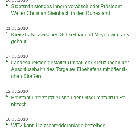
26.05.2010
Staats­mi­nis­ter des In­nern ver­ab­schie­det Prä­si­dent
Wal­ter Chris­ti­an Stein­bach in den Ru­he­stand
21.05.2010
Kreis­stra­ße zwi­schen Schkeit­bar und Meyen wird aus­
ge­baut
17.05.2010
Lan­des­di­rek­ti­on ge­stat­tet Umbau der Kreu­zun­gen der
An­schluss­bahn des Tor­gau­er El­be­ha­fens mit öf­fent­li­
chen Stra­ßen
12.05.2010
Frei­staat un­ter­stützt Aus­bau der Orts­durch­fahrt in Pa­
nitzsch
10.05.2010
WEV kann Holz­schred­de­r­an­la­ge be­trei­ben