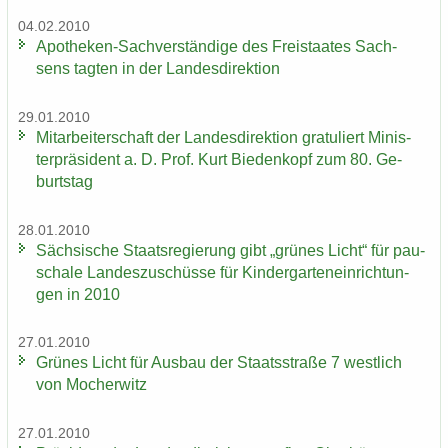
04.02.2010
Apotheken-​Sachverständige des Frei­staa­tes Sach­
sens tag­ten in der Lan­des­di­rek­ti­on
29.01.2010
Mit­ar­bei­ter­schaft der Lan­des­di­rek­ti­on gra­tu­liert Mi­nis­
ter­prä­si­dent a. D. Prof. Kurt Bie­den­kopf zum 80. Ge­
burts­tag
28.01.2010
Säch­si­sche Staats­re­gie­rung gibt „grü­nes Licht“ für pau­
scha­le Lan­des­zu­schüs­se für Kin­der­gar­ten­ein­rich­tun­
gen in 2010
27.01.2010
Grü­nes Licht für Aus­bau der Staats­stra­ße 7 west­lich
von Mo­cher­witz
27.01.2010