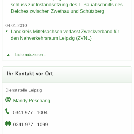
schluss zur In­stand­set­zung des 1. Bau­ab­schnitts des
Dei­ches zwi­schen Zwet­hau und Schütz­berg
04.01.2010
Land­kreis Mit­tel­sach­sen ver­lässt Zweck­ver­band für
den Nah­ver­kehrs­raum Leip­zig (ZVNL)
Liste re­du­zie­ren ...
Ihr Kon­takt vor Ort
Dienst­stel­le Leip­zig
Mandy Peschang
0341 977 - 1004
0341 977 - 1099