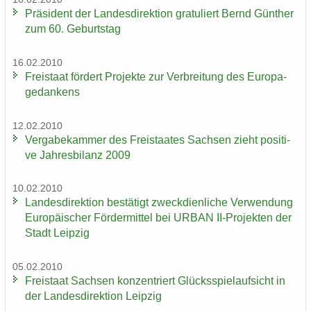
Prä­si­dent der Lan­des­di­rek­ti­on gra­tu­liert Bernd Gün­ther
zum 60. Ge­burts­tag
16.02.2010
Frei­staat för­dert Pro­jek­te zur Ver­brei­tung des Eu­ro­pa­
ge­dan­kens
12.02.2010
Ver­ga­be­kam­mer des Frei­staa­tes Sach­sen zieht po­si­ti­
ve Jah­res­bi­lanz 2009
10.02.2010
Lan­des­di­rek­ti­on be­stä­tigt zweck­dien­li­che Ver­wen­dung
Eu­ro­päi­scher För­der­mit­tel bei URBAN II-​Projekten der
Stadt Leip­zig
05.02.2010
Frei­staat Sach­sen kon­zen­triert Glücks­spiel­auf­sicht in
der Lan­des­di­rek­ti­on Leip­zig