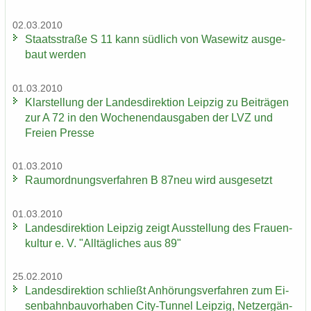
02.03.2010
Staats­stra­ße S 11 kann süd­lich von Wase­witz aus­ge­
baut wer­den
01.03.2010
Klar­stel­lung der Lan­des­di­rek­ti­on Leip­zig zu Bei­trä­gen
zur A 72 in den Wo­chen­end­aus­ga­ben der LVZ und
Frei­en Pres­se
01.03.2010
Raum­ord­nungs­ver­fah­ren B 87neu wird aus­ge­setzt
01.03.2010
Lan­des­di­rek­ti­on Leip­zig zeigt Aus­stel­lung des Frau­en­
kul­tur e. V. "All­täg­li­ches aus 89"
25.02.2010
Lan­des­di­rek­ti­on schließt An­hö­rungs­ver­fah­ren zum Ei­
sen­bahn­bau­vor­ha­ben City-​Tunnel Leip­zig, Netz­er­gän­