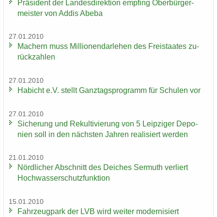
Prä­si­dent der Lan­des­di­rek­ti­on emp­fing Ober­bür­ger­
meis­ter von Addis Abeba
27.01.2010
Ma­chern muss Mil­lio­nen­dar­le­hen des Frei­staa­tes zu­
rück­zah­len
27.01.2010
Ha­bicht e.V. stellt Ganz­tags­pro­gramm für Schu­len vor
27.01.2010
Si­che­rung und Re­kul­ti­vie­rung von 5 Leip­zi­ger De­po­
nien soll in den nächs­ten Jah­ren rea­li­siert wer­den
21.01.2010
Nörd­li­cher Ab­schnitt des Dei­ches Ser­muth ver­liert
Hoch­was­ser­schutz­funk­ti­on
15.01.2010
Fahr­zeug­park der LVB wird wei­ter mo­der­ni­siert