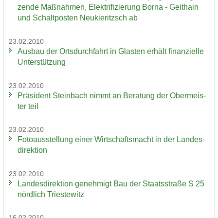
zen­de Maß­nah­men, Elek­tri­fi­zie­rung Borna - Geit­hain
und Schalt­pos­ten Neu­kie­ritzsch ab
23.02.2010
Aus­bau der Orts­durch­fahrt in Glas­ten er­hält fi­nan­zi­el­le
Un­ter­stüt­zung
23.02.2010
Prä­si­dent Stein­bach nimmt an Be­ra­tung der Ober­meis­
ter teil
23.02.2010
Fo­to­aus­stel­lung einer Wirt­schafts­macht in der Lan­des­
di­rek­ti­on
23.02.2010
Lan­des­di­rek­ti­on ge­neh­migt Bau der Staats­stra­ße S 25
nörd­lich Tri­es­te­witz
16.02.2010