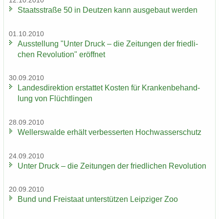
12.10.2010
Staats­stra­ße 50 in Deut­zen kann aus­ge­baut wer­den
01.10.2010
Aus­stel­lung "Unter Druck – die Zei­tun­gen der fried­li­
chen Re­vo­lu­ti­on" er­öff­net
30.09.2010
Lan­des­di­rek­ti­on er­stat­tet Kos­ten für Kran­ken­be­hand­
lung von Flücht­lin­gen
28.09.2010
Wel­ler­s­wal­de er­hält ver­bes­ser­ten Hoch­was­ser­schutz
24.09.2010
Unter Druck – die Zei­tun­gen der fried­li­chen Re­vo­lu­ti­on
20.09.2010
Bund und Frei­staat un­ter­stüt­zen Leip­zi­ger Zoo