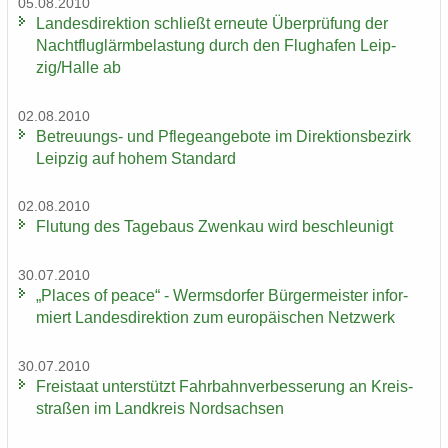
05.08.2010
Lan­des­di­rek­ti­on schließt er­neu­te Über­prü­fung der
Nacht­flug­lärm­be­las­tung durch den Flug­ha­fen Leip­
zig/Halle ab
02.08.2010
Betreuungs-​ und Pfle­ge­an­ge­bo­te im Di­rek­ti­ons­be­zirk
Leip­zig auf hohem Stan­dard
02.08.2010
Flu­tung des Ta­ge­baus Zwenkau wird be­schleu­nigt
30.07.2010
„Places of peace“ - Werms­dor­fer Bür­ger­meis­ter in­for­
miert Lan­des­di­rek­ti­on zum eu­ro­päi­schen Netz­werk
30.07.2010
Frei­staat un­ter­stützt Fahr­bahn­ver­bes­se­rung an Kreis­
stra­ßen im Land­kreis Nord­sach­sen