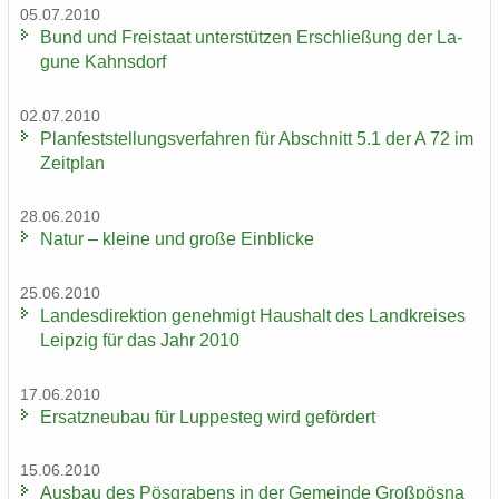
05.07.2010
Bund und Frei­staat un­ter­stüt­zen Er­schlie­ßung der La­
gu­ne Kahns­dorf
02.07.2010
Plan­fest­stel­lungs­ver­fah­ren für Ab­schnitt 5.1 der A 72 im
Zeit­plan
28.06.2010
Natur – klei­ne und große Ein­bli­cke
25.06.2010
Lan­des­di­rek­ti­on ge­neh­migt Haus­halt des Land­krei­ses
Leip­zig für das Jahr 2010
17.06.2010
Er­satz­neu­bau für Lup­pe­steg wird ge­för­dert
15.06.2010
Aus­bau des Pös­gra­bens in der Ge­mein­de Groß­pös­na