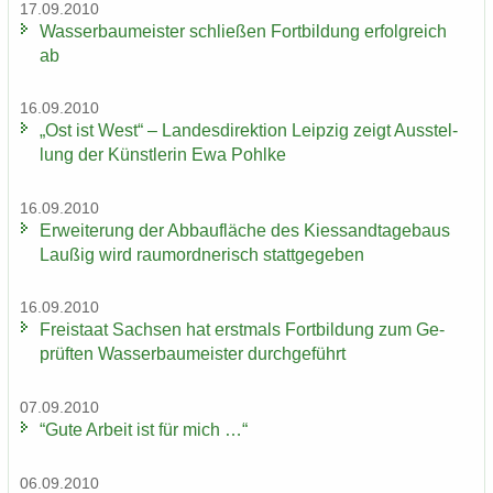
17.09.2010
Was­ser­bau­meis­ter schlie­ßen Fort­bil­dung er­folg­reich
ab
16.09.2010
„Ost ist West“ – Lan­des­di­rek­ti­on Leip­zig zeigt Aus­stel­
lung der Künst­le­rin Ewa Pohl­ke
16.09.2010
Er­wei­te­rung der Ab­bau­flä­che des Kies­sand­ta­ge­baus
Lau­ßig wird raum­ord­ne­risch statt­ge­ge­ben
16.09.2010
Frei­staat Sach­sen hat erst­mals Fort­bil­dung zum Ge­
prüf­ten Was­ser­bau­meis­ter durch­ge­führt
07.09.2010
“Gute Ar­beit ist für mich …“
06.09.2010