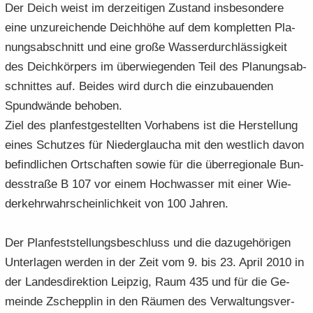
Der Deich weist im der­zei­ti­gen Zu­stand ins­be­son­de­re
eine un­zu­rei­chen­de Deich­hö­he auf dem kom­plet­ten Pla­
nungs­ab­schnitt und eine große Was­ser­durch­läs­sig­keit
des Deich­kör­pers im über­wie­gen­den Teil des Pla­nungs­ab­
schnit­tes auf. Bei­des wird durch die ein­zu­bau­en­den
Spund­wän­de be­ho­ben.
Ziel des plan­fest­ge­stell­ten Vor­ha­bens ist die Her­stel­lung
eines Schut­zes für Nie­der­g­lau­cha mit den west­lich davon
be­find­li­chen Ort­schaf­ten sowie für die über­re­gio­na­le Bun­
des­stra­ße B 107 vor einem Hoch­was­ser mit einer Wie­
der­kehr­wahr­schein­lich­keit von 100 Jah­ren.
Der Plan­fest­stel­lungs­be­schluss und die da­zu­ge­hö­ri­gen
Un­ter­la­gen wer­den in der Zeit vom 9. bis 23. April 2010 in
der Lan­des­di­rek­ti­on Leip­zig, Raum 435 und für die Ge­
mein­de Zschepp­lin in den Räu­men des Ver­wal­tungs­ver­