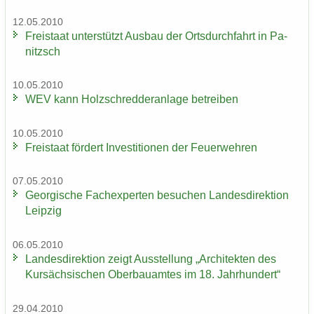
12.05.2010
Frei­staat un­ter­stützt Aus­bau der Orts­durch­fahrt in Pa­
nitzsch
10.05.2010
WEV kann Holz­schred­de­r­an­la­ge be­trei­ben
10.05.2010
Frei­staat för­dert In­ves­ti­tio­nen der Feu­er­weh­ren
07.05.2010
Ge­or­gi­sche Fach­ex­per­ten be­su­chen Lan­des­di­rek­ti­on
Leip­zig
06.05.2010
Lan­des­di­rek­ti­on zeigt Aus­stel­lung „Ar­chi­tek­ten des
Kur­säch­si­schen Ober­bau­am­tes im 18. Jahr­hun­dert“
29.04.2010