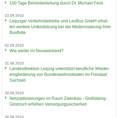
100 Tage Be­hör­den­lei­tung durch Dr. Mi­cha­el Feist
03.09.2010
Leip­zi­ger Ver­kehrs­be­trie­be und LeoBus GmbH er­hal­
ten wei­te­re Un­ter­stüt­zung bei der Mo­der­ni­sie­rung ihrer
Bus­flot­te
02.09.2010
Wie wei­ter im Neu­seen­land?
31.08.2010
Lan­des­di­rek­ti­on Leip­zig un­ter­stützt be­ruf­li­che Wie­der­
ein­glie­de­rung von Bun­des­wehr­sol­da­ten im Frei­staat
Sach­sen
30.08.2010
Netz­op­ti­mie­run­gen im Raum Zwenkau - Groß­dal­zig -
Groitzsch er­hö­hen Ver­sor­gungs­si­cher­heit
30.08.2010