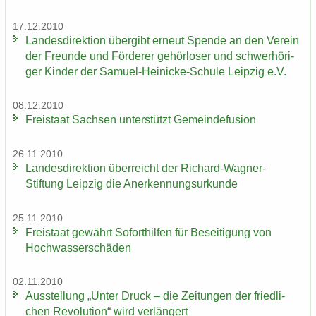
17.12.2010
Lan­des­di­rek­ti­on über­gibt er­neut Spen­de an den Ver­ein
der Freun­de und För­de­rer ge­hör­lo­ser und schwer­hö­ri­
ger Kin­der der Samuel-​Heinicke-Schule Leip­zig e.V.
08.12.2010
Frei­staat Sach­sen un­ter­stützt Ge­mein­de­fu­si­on
26.11.2010
Lan­des­di­rek­ti­on über­reicht der Richard-​Wagner-
Stiftung Leip­zig die An­er­ken­nungs­ur­kun­de
25.11.2010
Frei­staat ge­währt So­fort­hil­fen für Be­sei­ti­gung von
Hoch­was­ser­schä­den
02.11.2010
Aus­stel­lung „Unter Druck – die Zei­tun­gen der fried­li­
chen Re­vo­lu­ti­on“ wird ver­län­gert