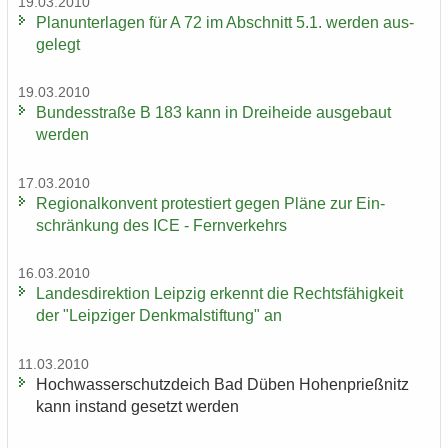
19.03.2010
Plan­un­ter­la­gen für A 72 im Ab­schnitt 5.1. wer­den aus­
ge­legt
19.03.2010
Bun­des­stra­ße B 183 kann in Drei­hei­de aus­ge­baut
wer­den
17.03.2010
Re­gio­nal­kon­vent pro­tes­tiert gegen Pläne zur Ein­
schrän­kung des ICE - Fern­ver­kehrs
16.03.2010
Lan­des­di­rek­ti­on Leip­zig er­kennt die Rechts­fä­hig­keit
der "Leip­zi­ger Denk­mal­stif­tung" an
11.03.2010
Hoch­was­ser­schutz­deich Bad Düben Ho­hen­prieß­nitz
kann in­stand ge­setzt wer­den