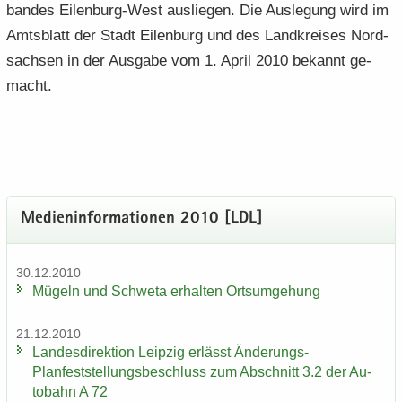
ban­des Eilenburg-​West aus­lie­gen. Die Aus­le­gung wird im
Amts­blatt der Stadt Ei­len­burg und des Land­krei­ses Nord­
sach­sen in der Aus­ga­be vom 1. April 2010 be­kannt ge­
macht.
Me­di­en­in­for­ma­tio­nen 2010 [LDL]
30.12.2010
Mü­geln und Schwe­ta er­hal­ten Orts­um­ge­hung
21.12.2010
Lan­des­di­rek­ti­on Leip­zig er­lässt Änderungs-​
Planfeststellungsbeschluss zum Ab­schnitt 3.2 der Au­
to­bahn A 72