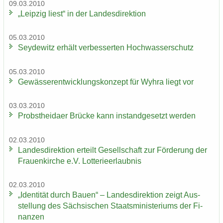
09.03.2010
„Leip­zig liest“ in der Lan­des­di­rek­ti­on
05.03.2010
Sey­de­witz er­hält ver­bes­ser­ten Hoch­was­ser­schutz
05.03.2010
Ge­wäs­ser­ent­wick­lungs­kon­zept für Wyhra liegt vor
03.03.2010
Probst­hei­da­er Brü­cke kann in­stand­ge­setzt wer­den
02.03.2010
Lan­des­di­rek­ti­on er­teilt Ge­sell­schaft zur För­de­rung der
Frau­en­kir­che e.V. Lot­te­rie­er­laub­nis
02.03.2010
„Iden­ti­tät durch Bauen“ – Lan­des­di­rek­ti­on zeigt Aus­
stel­lung des Säch­si­schen Staats­mi­nis­te­ri­ums der Fi­
nan­zen