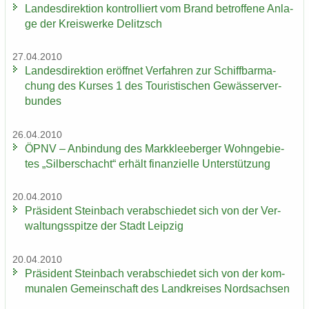
Lan­des­di­rek­ti­on kon­trol­liert vom Brand be­trof­fe­ne An­la­
ge der Kreis­wer­ke De­litzsch
27.04.2010
Lan­des­di­rek­ti­on er­öff­net Ver­fah­ren zur Schiff­bar­ma­
chung des Kur­ses 1 des Tou­ris­ti­schen Ge­wäs­ser­ver­
bun­des
26.04.2010
ÖPNV – An­bin­dung des Mark­klee­ber­ger Wohn­ge­bie­
tes „Sil­ber­schacht“ er­hält fi­nan­zi­el­le Un­ter­stüt­zung
20.04.2010
Prä­si­dent Stein­bach ver­ab­schie­det sich von der Ver­
wal­tungs­spit­ze der Stadt Leip­zig
20.04.2010
Prä­si­dent Stein­bach ver­ab­schie­det sich von der kom­
mu­na­len Ge­mein­schaft des Land­krei­ses Nord­sach­sen