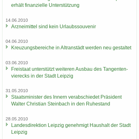
er­hält fi­nan­zi­el­le Un­ter­stüt­zung
14.06.2010
Arz­nei­mit­tel sind kein Ur­laubs­sou­ve­nir
04.06.2010
Kreu­zungs­be­rei­che in Altran­städt wer­den neu ge­stal­tet
03.06.2010
Frei­staat un­ter­stützt wei­te­ren Aus­bau des Tan­gen­ten­
vier­ecks in der Stadt Leip­zig
31.05.2010
Staats­mi­nis­ter des In­nern ver­ab­schie­det Prä­si­dent
Wal­ter Chris­ti­an Stein­bach in den Ru­he­stand
28.05.2010
Lan­des­di­rek­ti­on Leip­zig ge­neh­migt Haus­halt der Stadt
Leip­zig