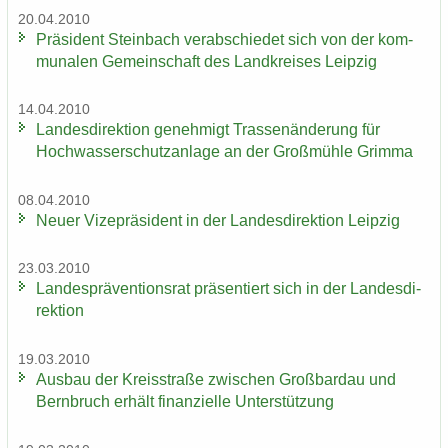
20.04.2010
Prä­si­dent Stein­bach ver­ab­schie­det sich von der kom­
mu­na­len Ge­mein­schaft des Land­krei­ses Leip­zig
14.04.2010
Lan­des­di­rek­ti­on ge­neh­migt Tras­sen­än­de­rung für
Hoch­was­ser­schutz­an­la­ge an der Groß­müh­le Grim­ma
08.04.2010
Neuer Vi­ze­prä­si­dent in der Lan­des­di­rek­ti­on Leip­zig
23.03.2010
Lan­des­prä­ven­ti­ons­rat prä­sen­tiert sich in der Lan­des­di­
rek­ti­on
19.03.2010
Aus­bau der Kreis­stra­ße zwi­schen Groß­bardau und
Bern­bruch er­hält fi­nan­zi­el­le Un­ter­stüt­zung