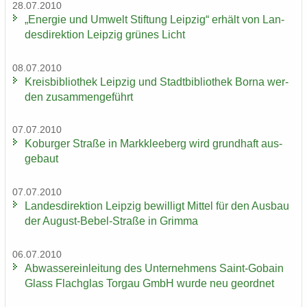
28.07.2010
„En­er­gie und Um­welt Stif­tung Leip­zig“ er­hält von Lan­
des­di­rek­ti­on Leip­zig grü­nes Licht
08.07.2010
Kreis­bi­blio­thek Leip­zig und Stadt­bi­blio­thek Borna wer­
den zu­sam­men­ge­führt
07.07.2010
Ko­bur­ger Stra­ße in Mark­klee­berg wird grund­haft aus­
ge­baut
07.07.2010
Lan­des­di­rek­ti­on Leip­zig be­wil­ligt Mit­tel für den Aus­bau
der August-​Bebel-Straße in Grim­ma
06.07.2010
Ab­was­ser­ein­lei­tung des Un­ter­neh­mens Saint-​Gobain
Glass Flach­glas Tor­gau GmbH wurde neu ge­ord­net