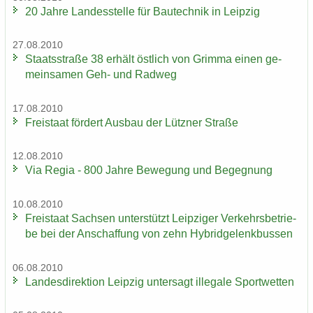
20 Jahre Lan­des­stel­le für Bau­tech­nik in Leip­zig
27.08.2010
Staats­stra­ße 38 er­hält öst­lich von Grim­ma einen ge­
mein­sa­men Geh- und Rad­weg
17.08.2010
Frei­staat för­dert Aus­bau der Lütz­ner Stra­ße
12.08.2010
Via Regia - 800 Jahre Be­we­gung und Be­geg­nung
10.08.2010
Frei­staat Sach­sen un­ter­stützt Leip­zi­ger Ver­kehrs­be­trie­
be bei der An­schaf­fung von zehn Hy­brid­ge­lenk­bus­sen
06.08.2010
Lan­des­di­rek­ti­on Leip­zig un­ter­sagt il­le­ga­le Sport­wet­ten