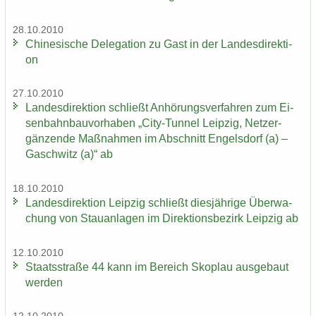
28.10.2010
Chi­ne­si­sche De­le­ga­ti­on zu Gast in der Lan­des­di­rek­ti­
on
27.10.2010
Lan­des­di­rek­ti­on schließt An­hö­rungs­ver­fah­ren zum Ei­
sen­bahn­bau­vor­ha­ben „City-​Tunnel Leip­zig, Netz­er­
gän­zen­de Maß­nah­men im Ab­schnitt En­gels­dorf (a) –
Gaschwitz (a)“ ab
18.10.2010
Lan­des­di­rek­ti­on Leip­zig schließt dies­jäh­ri­ge Über­wa­
chung von Stau­an­la­gen im Di­rek­ti­ons­be­zirk Leip­zig ab
12.10.2010
Staats­stra­ße 44 kann im Be­reich Sko­plau aus­ge­baut
wer­den