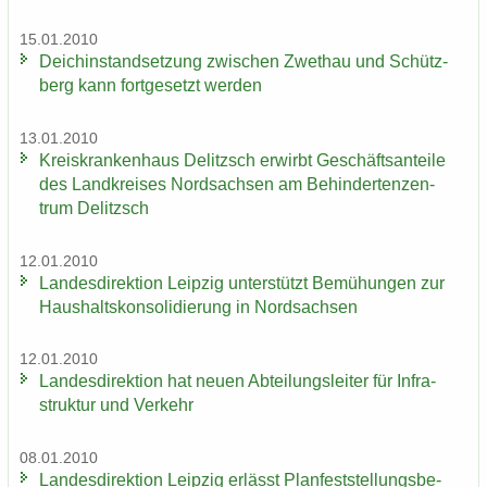
15.01.2010
Deich­in­stand­set­zung zwi­schen Zwet­hau und Schütz­
berg kann fort­ge­setzt wer­den
13.01.2010
Kreis­kran­ken­haus De­litzsch er­wirbt Ge­schäfts­an­tei­le
des Land­krei­ses Nord­sach­sen am Be­hin­der­ten­zen­
trum De­litzsch
12.01.2010
Lan­des­di­rek­ti­on Leip­zig un­ter­stützt Be­mü­hun­gen zur
Haus­halts­kon­so­li­die­rung in Nord­sach­sen
12.01.2010
Lan­des­di­rek­ti­on hat neuen Ab­tei­lungs­lei­ter für In­fra­
struk­tur und Ver­kehr
08.01.2010
Lan­des­di­rek­ti­on Leip­zig er­lässt Plan­fest­stel­lungs­be­