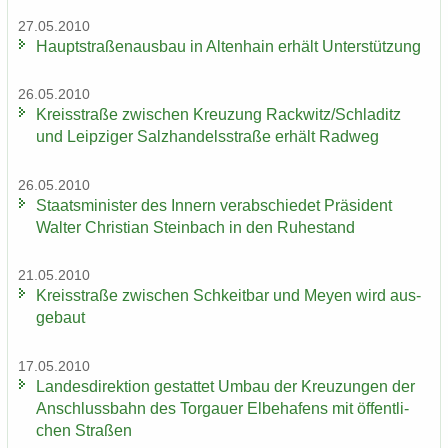
27.05.2010
Haupt­stra­ßen­aus­bau in Al­ten­hain er­hält Un­ter­stüt­zung
26.05.2010
Kreis­stra­ße zwi­schen Kreu­zung Rack­witz/Schla­ditz
und Leip­zi­ger Salz­han­dels­stra­ße er­hält Rad­weg
26.05.2010
Staats­mi­nis­ter des In­nern ver­ab­schie­det Prä­si­dent
Wal­ter Chris­ti­an Stein­bach in den Ru­he­stand
21.05.2010
Kreis­stra­ße zwi­schen Schkeit­bar und Meyen wird aus­
ge­baut
17.05.2010
Lan­des­di­rek­ti­on ge­stat­tet Umbau der Kreu­zun­gen der
An­schluss­bahn des Tor­gau­er El­be­ha­fens mit öf­fent­li­
chen Stra­ßen