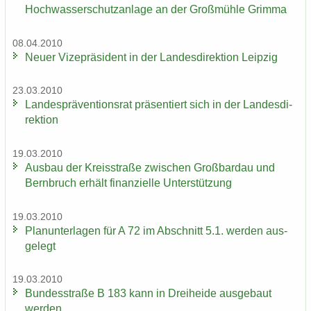
Hoch­was­ser­schutz­an­la­ge an der Groß­müh­le Grim­ma
08.04.2010
Neuer Vi­ze­prä­si­dent in der Lan­des­di­rek­ti­on Leip­zig
23.03.2010
Lan­des­prä­ven­ti­ons­rat prä­sen­tiert sich in der Lan­des­di­
rek­ti­on
19.03.2010
Aus­bau der Kreis­stra­ße zwi­schen Groß­bardau und
Bern­bruch er­hält fi­nan­zi­el­le Un­ter­stüt­zung
19.03.2010
Plan­un­ter­la­gen für A 72 im Ab­schnitt 5.1. wer­den aus­
ge­legt
19.03.2010
Bun­des­stra­ße B 183 kann in Drei­hei­de aus­ge­baut
wer­den