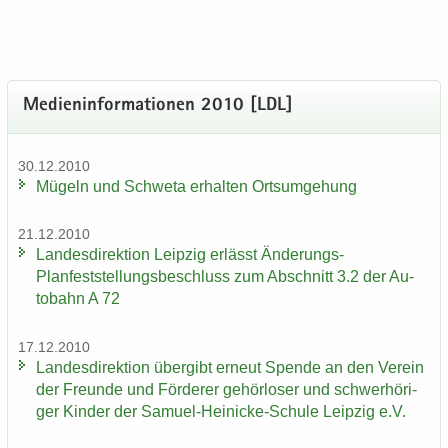
Me­di­en­in­for­ma­tio­nen 2010 [LDL]
30.12.2010
Mü­geln und Schwe­ta er­hal­ten Orts­um­ge­hung
21.12.2010
Lan­des­di­rek­ti­on Leip­zig er­lässt Änderungs-​
Planfeststellungsbeschluss zum Ab­schnitt 3.2 der Au­
to­bahn A 72
17.12.2010
Lan­des­di­rek­ti­on über­gibt er­neut Spen­de an den Ver­ein
der Freun­de und För­de­rer ge­hör­lo­ser und schwer­hö­ri­
ger Kin­der der Samuel-​Heinicke-Schule Leip­zig e.V.