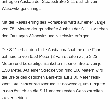
an­trag­ten Aus­bau der Staats­stra­ße S 11 süd­lich von
e
e
­
t
a
­
Wase­witz ge­neh­migt.
n
n
o
i
­
m
­
­
n
­
t
a
d
d
o
Mit der Rea­li­sie­rung des Vor­ha­bens wird auf einer Länge
i
­
e
e
n
­
t
von 781 Me­tern der grund­haf­te Aus­bau der S 11 zwi­schen
N
N
o
i
den Orts­la­gen Wase­witz und Ni­schwitz er­fol­gen.
a
a
n
­
­
­
o
v
Die S 11 er­hält durch die Aus­bau­maß­nah­me eine Fahr­
v
n
i
i
bahn­brei­te von 6,50 Meter (2 Fahr­strei­fen zu je 3,25
­
­
Meter) und beid­sei­ti­ge Ban­ket­te mit einer Brei­te von je
g
g
1,50 Meter. Auf einer Stre­cke von rund 100 Me­tern wird
a
a
die Brei­te des öst­li­chen Ban­ketts auf 1,00 Meter re­du­
­
­
t
t
ziert. Die Ban­kett­re­du­zie­rung ist not­wen­dig, um Ein­grif­fe
i
i
in den öst­lich an die S 11 an­gren­zen­den Ge­hölz­strei­fen
­
­
zu ver­mei­den.
o
o
n
n