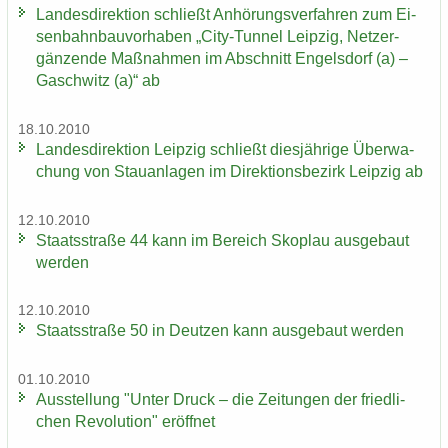
Lan­des­di­rek­ti­on schließt An­hö­rungs­ver­fah­ren zum Ei­
sen­bahn­bau­vor­ha­ben „City-​Tunnel Leip­zig, Netz­er­
gän­zen­de Maß­nah­men im Ab­schnitt En­gels­dorf (a) –
Gaschwitz (a)“ ab
18.10.2010
Lan­des­di­rek­ti­on Leip­zig schließt dies­jäh­ri­ge Über­wa­
chung von Stau­an­la­gen im Di­rek­ti­ons­be­zirk Leip­zig ab
12.10.2010
Staats­stra­ße 44 kann im Be­reich Sko­plau aus­ge­baut
wer­den
12.10.2010
Staats­stra­ße 50 in Deut­zen kann aus­ge­baut wer­den
01.10.2010
Aus­stel­lung "Unter Druck – die Zei­tun­gen der fried­li­
chen Re­vo­lu­ti­on" er­öff­net