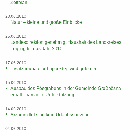
Zeit­plan
28.06.2010
Natur – klei­ne und große Ein­bli­cke
25.06.2010
Lan­des­di­rek­ti­on ge­neh­migt Haus­halt des Land­krei­ses
Leip­zig für das Jahr 2010
17.06.2010
Er­satz­neu­bau für Lup­pe­steg wird ge­för­dert
15.06.2010
Aus­bau des Pös­gra­bens in der Ge­mein­de Groß­pös­na
er­hält fi­nan­zi­el­le Un­ter­stüt­zung
14.06.2010
Arz­nei­mit­tel sind kein Ur­laubs­sou­ve­nir
04.06.2010