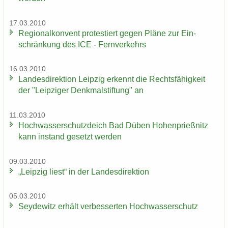
17.03.2010
Re­gio­nal­kon­vent pro­tes­tiert gegen Pläne zur Ein­
schrän­kung des ICE - Fern­ver­kehrs
16.03.2010
Lan­des­di­rek­ti­on Leip­zig er­kennt die Rechts­fä­hig­keit
der "Leip­zi­ger Denk­mal­stif­tung" an
11.03.2010
Hoch­was­ser­schutz­deich Bad Düben Ho­hen­prieß­nitz
kann in­stand ge­setzt wer­den
09.03.2010
„Leip­zig liest“ in der Lan­des­di­rek­ti­on
05.03.2010
Sey­de­witz er­hält ver­bes­ser­ten Hoch­was­ser­schutz