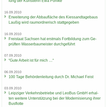
lung der Künst­le­rin Ewa Pohl­ke
16.09.2010
Er­wei­te­rung der Ab­bau­flä­che des Kies­sand­ta­ge­baus
Lau­ßig wird raum­ord­ne­risch statt­ge­ge­ben
16.09.2010
Frei­staat Sach­sen hat erst­mals Fort­bil­dung zum Ge­
prüf­ten Was­ser­bau­meis­ter durch­ge­führt
07.09.2010
“Gute Ar­beit ist für mich …“
06.09.2010
100 Tage Be­hör­den­lei­tung durch Dr. Mi­cha­el Feist
03.09.2010
Leip­zi­ger Ver­kehrs­be­trie­be und LeoBus GmbH er­hal­
ten wei­te­re Un­ter­stüt­zung bei der Mo­der­ni­sie­rung ihrer
Bus­flot­te