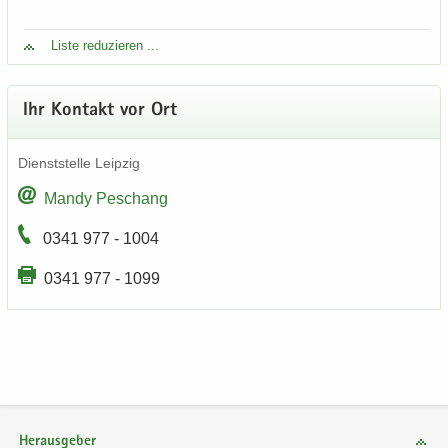
Liste re­du­zie­ren ...
Ihr Kon­takt vor Ort
Dienst­stel­le Leip­zig
Mandy Peschang
0341 977 - 1004
0341 977 - 1099
Herausgeber