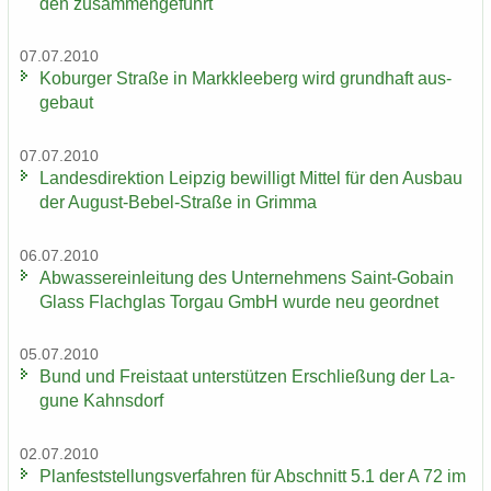
den zu­sam­men­ge­führt
07.07.2010
Ko­bur­ger Stra­ße in Mark­klee­berg wird grund­haft aus­
ge­baut
07.07.2010
Lan­des­di­rek­ti­on Leip­zig be­wil­ligt Mit­tel für den Aus­bau
der August-​Bebel-Straße in Grim­ma
06.07.2010
Ab­was­ser­ein­lei­tung des Un­ter­neh­mens Saint-​Gobain
Glass Flach­glas Tor­gau GmbH wurde neu ge­ord­net
05.07.2010
Bund und Frei­staat un­ter­stüt­zen Er­schlie­ßung der La­
gu­ne Kahns­dorf
02.07.2010
Plan­fest­stel­lungs­ver­fah­ren für Ab­schnitt 5.1 der A 72 im