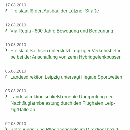
17.08.2010
Frei­staat för­dert Aus­bau der Lütz­ner Stra­ße
12.08.2010
Via Regia - 800 Jahre Be­we­gung und Be­geg­nung
10.08.2010
Frei­staat Sach­sen un­ter­stützt Leip­zi­ger Ver­kehrs­be­trie­
be bei der An­schaf­fung von zehn Hy­brid­ge­lenk­bus­sen
06.08.2010
Lan­des­di­rek­ti­on Leip­zig un­ter­sagt il­le­ga­le Sport­wet­ten
05.08.2010
Lan­des­di­rek­ti­on schließt er­neu­te Über­prü­fung der
Nacht­flug­lärm­be­las­tung durch den Flug­ha­fen Leip­
zig/Halle ab
02.08.2010
Betreuungs-​ und Pfle­ge­an­ge­bo­te im Di­rek­ti­ons­be­zirk