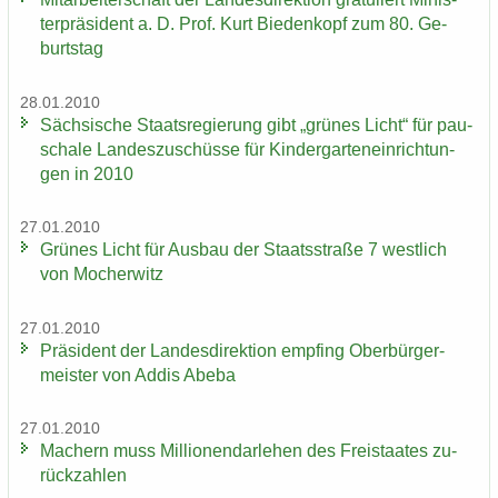
ter­prä­si­dent a. D. Prof. Kurt Bie­den­kopf zum 80. Ge­
burts­tag
28.01.2010
Säch­si­sche Staats­re­gie­rung gibt „grü­nes Licht“ für pau­
scha­le Lan­des­zu­schüs­se für Kin­der­gar­ten­ein­rich­tun­
gen in 2010
27.01.2010
Grü­nes Licht für Aus­bau der Staats­stra­ße 7 west­lich
von Mo­cher­witz
27.01.2010
Prä­si­dent der Lan­des­di­rek­ti­on emp­fing Ober­bür­ger­
meis­ter von Addis Abeba
27.01.2010
Ma­chern muss Mil­lio­nen­dar­le­hen des Frei­staa­tes zu­
rück­zah­len