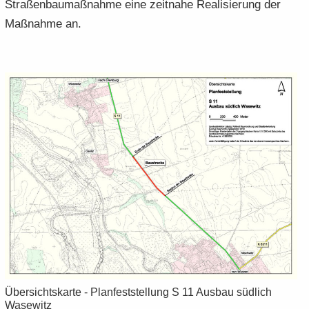
Stra­ßen­bau­maß­nah­me eine zeit­na­he Rea­li­sie­rung der
Maß­nah­me an.
Über­sichts­kar­te - Plan­fest­stel­lung S 11 Aus­bau süd­lich
Wase­witz