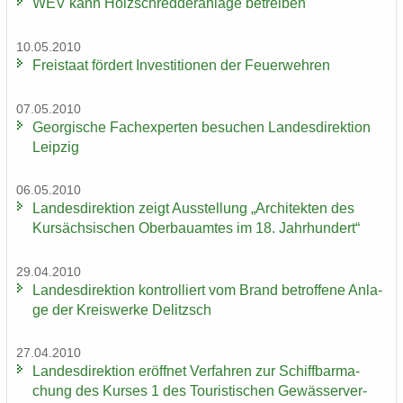
WEV kann Holz­schred­de­r­an­la­ge be­trei­ben
10.05.2010
Frei­staat för­dert In­ves­ti­tio­nen der Feu­er­weh­ren
07.05.2010
Ge­or­gi­sche Fach­ex­per­ten be­su­chen Lan­des­di­rek­ti­on
Leip­zig
06.05.2010
Lan­des­di­rek­ti­on zeigt Aus­stel­lung „Ar­chi­tek­ten des
Kur­säch­si­schen Ober­bau­am­tes im 18. Jahr­hun­dert“
29.04.2010
Lan­des­di­rek­ti­on kon­trol­liert vom Brand be­trof­fe­ne An­la­
ge der Kreis­wer­ke De­litzsch
27.04.2010
Lan­des­di­rek­ti­on er­öff­net Ver­fah­ren zur Schiff­bar­ma­
chung des Kur­ses 1 des Tou­ris­ti­schen Ge­wäs­ser­ver­