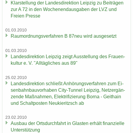
Klar­stel­lung der Lan­des­di­rek­ti­on Leip­zig zu Bei­trä­gen
zur A 72 in den Wo­chen­end­aus­ga­ben der LVZ und
Frei­en Pres­se
01.03.2010
Raum­ord­nungs­ver­fah­ren B 87neu wird aus­ge­setzt
01.03.2010
Lan­des­di­rek­ti­on Leip­zig zeigt Aus­stel­lung des Frau­en­
kul­tur e. V. "All­täg­li­ches aus 89"
25.02.2010
Lan­des­di­rek­ti­on schließt An­hö­rungs­ver­fah­ren zum Ei­
sen­bahn­bau­vor­ha­ben City-​Tunnel Leip­zig, Netz­er­gän­
zen­de Maß­nah­men, Elek­tri­fi­zie­rung Borna - Geit­hain
und Schalt­pos­ten Neu­kie­ritzsch ab
23.02.2010
Aus­bau der Orts­durch­fahrt in Glas­ten er­hält fi­nan­zi­el­le
Un­ter­stüt­zung