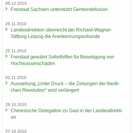
08.12.2010
Frei­staat Sach­sen un­ter­stützt Ge­mein­de­fu­si­on
26.11.2010
Lan­des­di­rek­ti­on über­reicht der Richard-​Wagner-
Stiftung Leip­zig die An­er­ken­nungs­ur­kun­de
25.11.2010
Frei­staat ge­währt So­fort­hil­fen für Be­sei­ti­gung von
Hoch­was­ser­schä­den
02.11.2010
Aus­stel­lung „Unter Druck – die Zei­tun­gen der fried­li­
chen Re­vo­lu­ti­on“ wird ver­län­gert
28.10.2010
Chi­ne­si­sche De­le­ga­ti­on zu Gast in der Lan­des­di­rek­ti­
on
27.10.2010