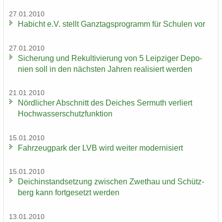
27.01.2010
Ha­bicht e.V. stellt Ganz­tags­pro­gramm für Schu­len vor
27.01.2010
Si­che­rung und Re­kul­ti­vie­rung von 5 Leip­zi­ger De­po­
nien soll in den nächs­ten Jah­ren rea­li­siert wer­den
21.01.2010
Nörd­li­cher Ab­schnitt des Dei­ches Ser­muth ver­liert
Hoch­was­ser­schutz­funk­ti­on
15.01.2010
Fahr­zeug­park der LVB wird wei­ter mo­der­ni­siert
15.01.2010
Deich­in­stand­set­zung zwi­schen Zwet­hau und Schütz­
berg kann fort­ge­setzt wer­den
13.01.2010