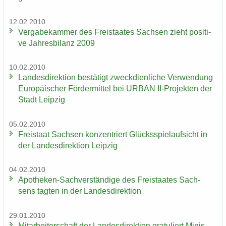
12.02.2010
Ver­ga­be­kam­mer des Frei­staa­tes Sach­sen zieht po­si­ti­
ve Jah­res­bi­lanz 2009
10.02.2010
Lan­des­di­rek­ti­on be­stä­tigt zweck­dien­li­che Ver­wen­dung
Eu­ro­päi­scher För­der­mit­tel bei URBAN II-​Projekten der
Stadt Leip­zig
05.02.2010
Frei­staat Sach­sen kon­zen­triert Glücks­spiel­auf­sicht in
der Lan­des­di­rek­ti­on Leip­zig
04.02.2010
Apotheken-​Sachverständige des Frei­staa­tes Sach­
sens tag­ten in der Lan­des­di­rek­ti­on
29.01.2010
Mit­ar­bei­ter­schaft der Lan­des­di­rek­ti­on gra­tu­liert Mi­nis­