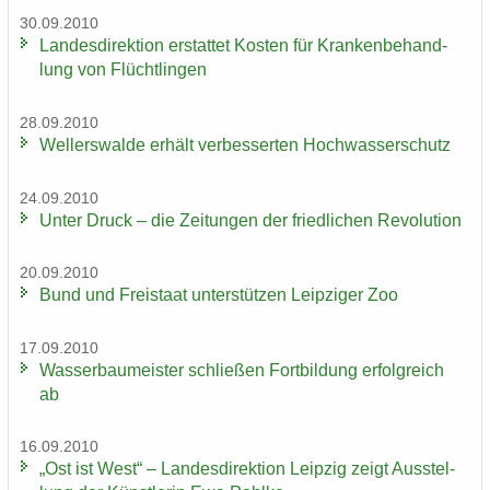
30.09.2010
Lan­des­di­rek­ti­on er­stat­tet Kos­ten für Kran­ken­be­hand­
lung von Flücht­lin­gen
28.09.2010
Wel­ler­s­wal­de er­hält ver­bes­ser­ten Hoch­was­ser­schutz
24.09.2010
Unter Druck – die Zei­tun­gen der fried­li­chen Re­vo­lu­ti­on
20.09.2010
Bund und Frei­staat un­ter­stüt­zen Leip­zi­ger Zoo
17.09.2010
Was­ser­bau­meis­ter schlie­ßen Fort­bil­dung er­folg­reich
ab
16.09.2010
„Ost ist West“ – Lan­des­di­rek­ti­on Leip­zig zeigt Aus­stel­