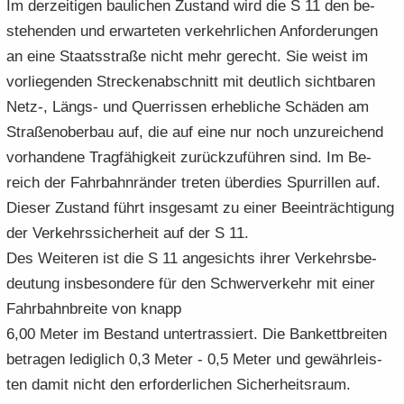
Im der­zei­ti­gen bau­li­chen Zu­stand wird die S 11 den be­
stehen­den und er­war­te­ten ver­kehr­li­chen An­for­de­run­gen
an eine Staats­stra­ße nicht mehr ge­recht. Sie weist im
vor­lie­gen­den Stre­cken­ab­schnitt mit deut­lich sicht­ba­ren
Netz-, Längs-​ und Quer­ris­sen er­heb­li­che Schä­den am
Stra­ßen­ober­bau auf, die auf eine nur noch un­zu­rei­chend
vor­han­de­ne Trag­fä­hig­keit zu­rück­zu­füh­ren sind. Im Be­
reich der Fahr­bahn­rän­der tre­ten über­dies Spur­ril­len auf.
Die­ser Zu­stand führt ins­ge­samt zu einer Be­ein­träch­ti­gung
der Ver­kehrs­si­cher­heit auf der S 11.
Des Wei­te­ren ist die S 11 an­ge­sichts ihrer Ver­kehrs­be­
deu­tung ins­be­son­de­re für den Schwer­ver­kehr mit einer
Fahr­bahn­brei­te von knapp
6,00 Meter im Be­stand un­ter­tras­siert. Die Ban­kett­brei­ten
be­tra­gen le­dig­lich 0,3 Meter - 0,5 Meter und ge­währ­leis­
ten damit nicht den er­for­der­li­chen Si­cher­heits­raum.