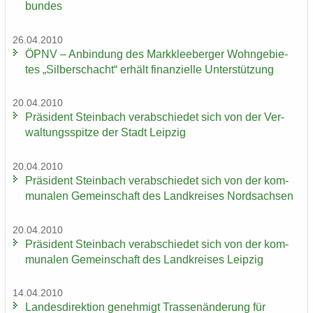
bun­des
26.04.2010
ÖPNV – An­bin­dung des Mark­klee­ber­ger Wohn­ge­bie­
tes „Sil­ber­schacht“ er­hält fi­nan­zi­el­le Un­ter­stüt­zung
20.04.2010
Prä­si­dent Stein­bach ver­ab­schie­det sich von der Ver­
wal­tungs­spit­ze der Stadt Leip­zig
20.04.2010
Prä­si­dent Stein­bach ver­ab­schie­det sich von der kom­
mu­na­len Ge­mein­schaft des Land­krei­ses Nord­sach­sen
20.04.2010
Prä­si­dent Stein­bach ver­ab­schie­det sich von der kom­
mu­na­len Ge­mein­schaft des Land­krei­ses Leip­zig
14.04.2010
Lan­des­di­rek­ti­on ge­neh­migt Tras­sen­än­de­rung für