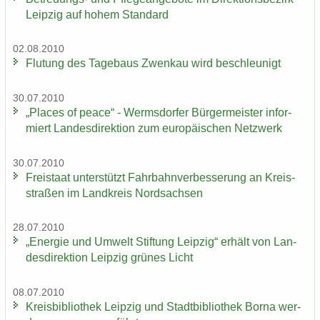
Leip­zig auf hohem Stan­dard
02.08.2010
Flu­tung des Ta­ge­baus Zwenkau wird be­schleu­nigt
30.07.2010
„Places of peace“ - Werms­dor­fer Bür­ger­meis­ter in­for­
miert Lan­des­di­rek­ti­on zum eu­ro­päi­schen Netz­werk
30.07.2010
Frei­staat un­ter­stützt Fahr­bahn­ver­bes­se­rung an Kreis­
stra­ßen im Land­kreis Nord­sach­sen
28.07.2010
„En­er­gie und Um­welt Stif­tung Leip­zig“ er­hält von Lan­
des­di­rek­ti­on Leip­zig grü­nes Licht
08.07.2010
Kreis­bi­blio­thek Leip­zig und Stadt­bi­blio­thek Borna wer­