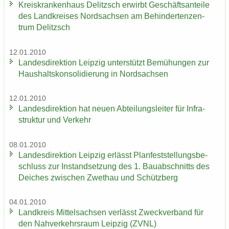
Kreis­kran­ken­haus De­litzsch er­wirbt Ge­schäfts­an­tei­le
des Land­krei­ses Nord­sach­sen am Be­hin­der­ten­zen­
trum De­litzsch
12.01.2010
Lan­des­di­rek­ti­on Leip­zig un­ter­stützt Be­mü­hun­gen zur
Haus­halts­kon­so­li­die­rung in Nord­sach­sen
12.01.2010
Lan­des­di­rek­ti­on hat neuen Ab­tei­lungs­lei­ter für In­fra­
struk­tur und Ver­kehr
08.01.2010
Lan­des­di­rek­ti­on Leip­zig er­lässt Plan­fest­stel­lungs­be­
schluss zur In­stand­set­zung des 1. Bau­ab­schnitts des
Dei­ches zwi­schen Zwet­hau und Schütz­berg
04.01.2010
Land­kreis Mit­tel­sach­sen ver­lässt Zweck­ver­band für
den Nah­ver­kehrs­raum Leip­zig (ZVNL)