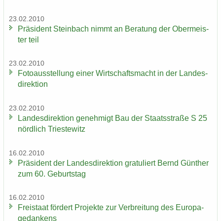
23.02.2010
Prä­si­dent Stein­bach nimmt an Be­ra­tung der Ober­meis­
ter teil
23.02.2010
Fo­to­aus­stel­lung einer Wirt­schafts­macht in der Lan­des­
di­rek­ti­on
23.02.2010
Lan­des­di­rek­ti­on ge­neh­migt Bau der Staats­stra­ße S 25
nörd­lich Tri­es­te­witz
16.02.2010
Prä­si­dent der Lan­des­di­rek­ti­on gra­tu­liert Bernd Gün­ther
zum 60. Ge­burts­tag
16.02.2010
Frei­staat för­dert Pro­jek­te zur Ver­brei­tung des Eu­ro­pa­
ge­dan­kens