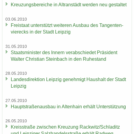
Kreu­zungs­be­rei­che in Altran­städt wer­den neu ge­stal­tet
03.06.2010
Frei­staat un­ter­stützt wei­te­ren Aus­bau des Tan­gen­ten­
vier­ecks in der Stadt Leip­zig
31.05.2010
Staats­mi­nis­ter des In­nern ver­ab­schie­det Prä­si­dent
Wal­ter Chris­ti­an Stein­bach in den Ru­he­stand
28.05.2010
Lan­des­di­rek­ti­on Leip­zig ge­neh­migt Haus­halt der Stadt
Leip­zig
27.05.2010
Haupt­stra­ßen­aus­bau in Al­ten­hain er­hält Un­ter­stüt­zung
26.05.2010
Kreis­stra­ße zwi­schen Kreu­zung Rack­witz/Schla­ditz
und Leip­zi­ger Salz­han­dels­stra­ße er­hält Rad­weg