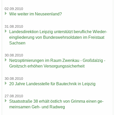
02.09.2010
Wie wei­ter im Neu­seen­land?
31.08.2010
Lan­des­di­rek­ti­on Leip­zig un­ter­stützt be­ruf­li­che Wie­der­
ein­glie­de­rung von Bun­des­wehr­sol­da­ten im Frei­staat
Sach­sen
30.08.2010
Netz­op­ti­mie­run­gen im Raum Zwenkau - Groß­dal­zig -
Groitzsch er­hö­hen Ver­sor­gungs­si­cher­heit
30.08.2010
20 Jahre Lan­des­stel­le für Bau­tech­nik in Leip­zig
27.08.2010
Staats­stra­ße 38 er­hält öst­lich von Grim­ma einen ge­
mein­sa­men Geh- und Rad­weg