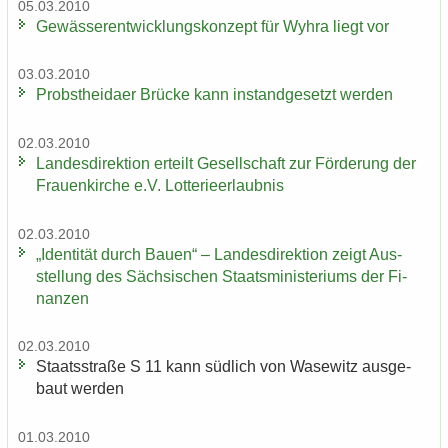
05.03.2010
Ge­wäs­ser­ent­wick­lungs­kon­zept für Wyhra liegt vor
03.03.2010
Probst­hei­da­er Brü­cke kann in­stand­ge­setzt wer­den
02.03.2010
Lan­des­di­rek­ti­on er­teilt Ge­sell­schaft zur För­de­rung der
Frau­en­kir­che e.V. Lot­te­rie­er­laub­nis
02.03.2010
„Iden­ti­tät durch Bauen“ – Lan­des­di­rek­ti­on zeigt Aus­
stel­lung des Säch­si­schen Staats­mi­nis­te­ri­ums der Fi­
nan­zen
02.03.2010
Staats­stra­ße S 11 kann süd­lich von Wase­witz aus­ge­
baut wer­den
01.03.2010