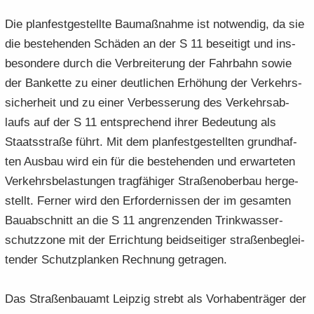
Die plan­fest­ge­stell­te Bau­maß­nah­me ist not­wen­dig, da sie
die be­stehen­den Schä­den an der S 11 be­sei­tigt und ins­
be­son­de­re durch die Ver­brei­te­rung der Fahr­bahn sowie
der Ban­ket­te zu einer deut­li­chen Er­hö­hung der Ver­kehrs­
si­cher­heit und zu einer Ver­bes­se­rung des Ver­kehrs­ab­
laufs auf der S 11 ent­spre­chend ihrer Be­deu­tung als
Staats­stra­ße führt. Mit dem plan­fest­ge­stell­ten grund­haf­
ten Aus­bau wird ein für die be­stehen­den und er­war­te­ten
Ver­kehrs­be­las­tun­gen trag­fä­hi­ger Stra­ßen­ober­bau her­ge­
stellt. Fer­ner wird den Er­for­der­nis­sen der im ge­sam­ten
Bau­ab­schnitt an die S 11 an­gren­zen­den Trink­was­ser­
schutz­zo­ne mit der Er­rich­tung beid­sei­ti­ger stra­ßen­be­glei­
ten­der Schutz­plan­ken Rech­nung ge­tra­gen.
Das Stra­ßen­bau­amt Leip­zig strebt als Vor­ha­ben­trä­ger der