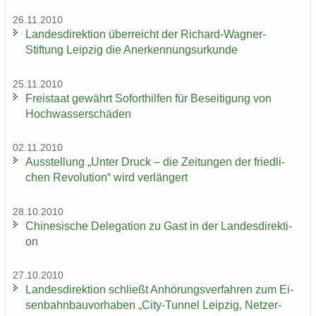
26.11.2010
Lan­des­di­rek­ti­on über­reicht der Richard-​Wagner-
Stiftung Leip­zig die An­er­ken­nungs­ur­kun­de
25.11.2010
Frei­staat ge­währt So­fort­hil­fen für Be­sei­ti­gung von
Hoch­was­ser­schä­den
02.11.2010
Aus­stel­lung „Unter Druck – die Zei­tun­gen der fried­li­
chen Re­vo­lu­ti­on“ wird ver­län­gert
28.10.2010
Chi­ne­si­sche De­le­ga­ti­on zu Gast in der Lan­des­di­rek­ti­
on
27.10.2010
Lan­des­di­rek­ti­on schließt An­hö­rungs­ver­fah­ren zum Ei­
sen­bahn­bau­vor­ha­ben „City-​Tunnel Leip­zig, Netz­er­