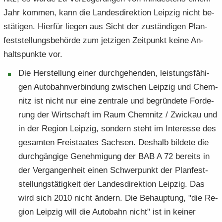
Jahr kom­men, kann die Lan­des­di­rek­ti­on Leip­zig nicht be­
stä­ti­gen. Hier­für lie­gen aus Sicht der zu­stän­di­gen Plan­
fest­stel­lungs­be­hör­de zum jet­zi­gen Zeit­punkt keine An­
halts­punk­te vor.
Die Her­stel­lung einer durch­ge­hen­den, leis­tungs­fä­hi­
gen Au­to­bahn­ver­bin­dung zwi­schen Leip­zig und Chem­
nitz ist nicht nur eine zen­tra­le und be­grün­de­te For­de­
rung der Wirt­schaft im Raum Chem­nitz / Zwi­ckau und
in der Re­gi­on Leip­zig, son­dern steht im In­ter­es­se des
ge­sam­ten Frei­staa­tes Sach­sen. Des­halb bil­de­te die
durch­gän­gi­ge Ge­neh­mi­gung der BAB A 72 be­reits in
der Ver­gan­gen­heit einen Schwer­punkt der Plan­fest­
stel­lungs­tä­tig­keit der Lan­des­di­rek­ti­on Leip­zig. Das
wird sich 2010 nicht än­dern. Die Be­haup­tung, "die Re­
gi­on Leip­zig will die Au­to­bahn nicht" ist in kei­ner