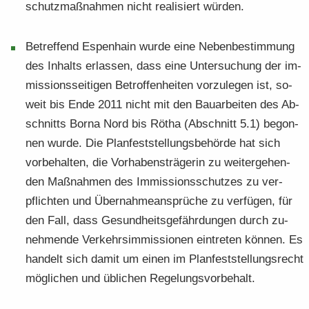
schutz­maß­nah­men nicht rea­li­siert wür­den.
Be­tref­fend Es­pen­hain wurde eine Ne­ben­be­stim­mung
des In­halts er­las­sen, dass eine Un­ter­su­chung der im­
mis­si­ons­sei­ti­gen Be­trof­fen­hei­ten vor­zu­le­gen ist, so­
weit bis Ende 2011 nicht mit den Bau­ar­bei­ten des Ab­
schnitts Borna Nord bis Rötha (Ab­schnitt 5.1) be­gon­
nen wurde. Die Plan­fest­stel­lungs­be­hör­de hat sich
vor­be­hal­ten, die Vor­ha­bens­trä­ge­rin zu wei­ter­ge­hen­
den Maß­nah­men des Im­mis­si­ons­schut­zes zu ver­
pflich­ten und Über­nah­me­an­sprü­che zu ver­fü­gen, für
den Fall, dass Ge­sund­heits­ge­fähr­dun­gen durch zu­
neh­men­de Ver­kehrs­im­mis­sio­nen ein­tre­ten kön­nen. Es
han­delt sich damit um einen im Plan­fest­stel­lungs­recht
mög­li­chen und üb­li­chen Re­ge­lungs­vor­be­halt.