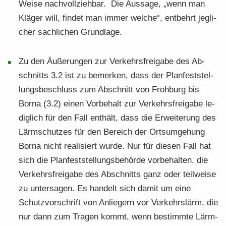
Weise nach­voll­zieh­bar. Die Aus­sa­ge, „wenn man
Klä­ger will, fin­det man immer wel­che“, ent­behrt jeg­li­
cher sach­li­chen Grund­la­ge.
Zu den Äu­ße­run­gen zur Ver­kehrs­frei­ga­be des Ab­
schnitts 3.2 ist zu be­mer­ken, dass der Plan­fest­stel­
lungs­be­schluss zum Ab­schnitt von Froh­burg bis
Borna (3.2) einen Vor­be­halt zur Ver­kehrs­frei­ga­be le­
dig­lich für den Fall ent­hält, dass die Er­wei­te­rung des
Lärm­schut­zes für den Be­reich der Orts­um­ge­hung
Borna nicht rea­li­siert wurde. Nur für die­sen Fall hat
sich die Plan­fest­stel­lungs­be­hör­de vor­be­hal­ten, die
Ver­kehrs­frei­ga­be des Ab­schnitts ganz oder teil­wei­se
zu un­ter­sa­gen. Es han­delt sich damit um eine
Schutz­vor­schrift von An­lie­gern vor Ver­kehrs­lärm, die
nur dann zum Tra­gen kommt, wenn be­stimm­te Lärm­