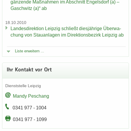
gän­zen­de Maß­nah­men im Ab­schnitt En­gels­dorf (a) –
Gaschwitz (a)“ ab
18.10.2010
Lan­des­di­rek­ti­on Leip­zig schließt dies­jäh­ri­ge Über­wa­
chung von Stau­an­la­gen im Di­rek­ti­ons­be­zirk Leip­zig ab
Liste er­wei­tern ...
Ihr Kon­takt vor Ort
Dienst­stel­le Leip­zig
Mandy Peschang
0341 977 - 1004
0341 977 - 1099