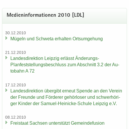
Me­di­en­in­for­ma­tio­nen 2010 [LDL]
30.12.2010
Mü­geln und Schwe­ta er­hal­ten Orts­um­ge­hung
21.12.2010
Lan­des­di­rek­ti­on Leip­zig er­lässt Änderungs-​
Planfeststellungsbeschluss zum Ab­schnitt 3.2 der Au­
to­bahn A 72
17.12.2010
Lan­des­di­rek­ti­on über­gibt er­neut Spen­de an den Ver­ein
der Freun­de und För­de­rer ge­hör­lo­ser und schwer­hö­ri­
ger Kin­der der Samuel-​Heinicke-Schule Leip­zig e.V.
08.12.2010
Frei­staat Sach­sen un­ter­stützt Ge­mein­de­fu­si­on