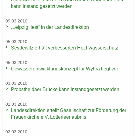
kann in­stand ge­setzt wer­den
09.03.2010
„Leip­zig liest“ in der Lan­des­di­rek­ti­on
05.03.2010
Sey­de­witz er­hält ver­bes­ser­ten Hoch­was­ser­schutz
05.03.2010
Ge­wäs­ser­ent­wick­lungs­kon­zept für Wyhra liegt vor
03.03.2010
Probst­hei­da­er Brü­cke kann in­stand­ge­setzt wer­den
02.03.2010
Lan­des­di­rek­ti­on er­teilt Ge­sell­schaft zur För­de­rung der
Frau­en­kir­che e.V. Lot­te­rie­er­laub­nis
02.03.2010