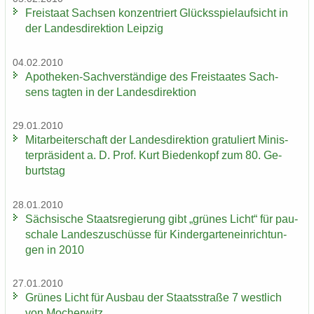
Frei­staat Sach­sen kon­zen­triert Glücks­spiel­auf­sicht in
der Lan­des­di­rek­ti­on Leip­zig
04.02.2010
Apotheken-​Sachverständige des Frei­staa­tes Sach­
sens tag­ten in der Lan­des­di­rek­ti­on
29.01.2010
Mit­ar­bei­ter­schaft der Lan­des­di­rek­ti­on gra­tu­liert Mi­nis­
ter­prä­si­dent a. D. Prof. Kurt Bie­den­kopf zum 80. Ge­
burts­tag
28.01.2010
Säch­si­sche Staats­re­gie­rung gibt „grü­nes Licht“ für pau­
scha­le Lan­des­zu­schüs­se für Kin­der­gar­ten­ein­rich­tun­
gen in 2010
27.01.2010
Grü­nes Licht für Aus­bau der Staats­stra­ße 7 west­lich
von Mo­cher­witz