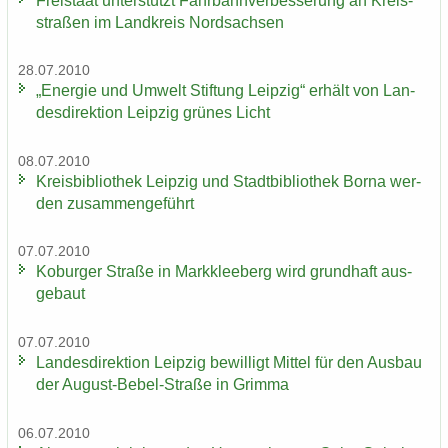
Frei­staat un­ter­stützt Fahr­bahn­ver­bes­se­rung an Kreis­
stra­ßen im Land­kreis Nord­sach­sen
28.07.2010
„En­er­gie und Um­welt Stif­tung Leip­zig“ er­hält von Lan­
des­di­rek­ti­on Leip­zig grü­nes Licht
08.07.2010
Kreis­bi­blio­thek Leip­zig und Stadt­bi­blio­thek Borna wer­
den zu­sam­men­ge­führt
07.07.2010
Ko­bur­ger Stra­ße in Mark­klee­berg wird grund­haft aus­
ge­baut
07.07.2010
Lan­des­di­rek­ti­on Leip­zig be­wil­ligt Mit­tel für den Aus­bau
der August-​Bebel-Straße in Grim­ma
06.07.2010