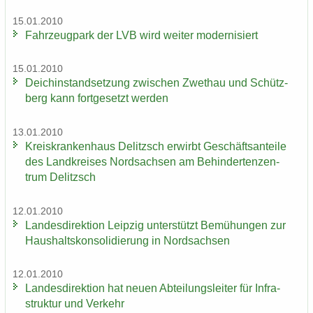
15.01.2010
Fahr­zeug­park der LVB wird wei­ter mo­der­ni­siert
15.01.2010
Deich­in­stand­set­zung zwi­schen Zwet­hau und Schütz­
berg kann fort­ge­setzt wer­den
13.01.2010
Kreis­kran­ken­haus De­litzsch er­wirbt Ge­schäfts­an­tei­le
des Land­krei­ses Nord­sach­sen am Be­hin­der­ten­zen­
trum De­litzsch
12.01.2010
Lan­des­di­rek­ti­on Leip­zig un­ter­stützt Be­mü­hun­gen zur
Haus­halts­kon­so­li­die­rung in Nord­sach­sen
12.01.2010
Lan­des­di­rek­ti­on hat neuen Ab­tei­lungs­lei­ter für In­fra­
struk­tur und Ver­kehr