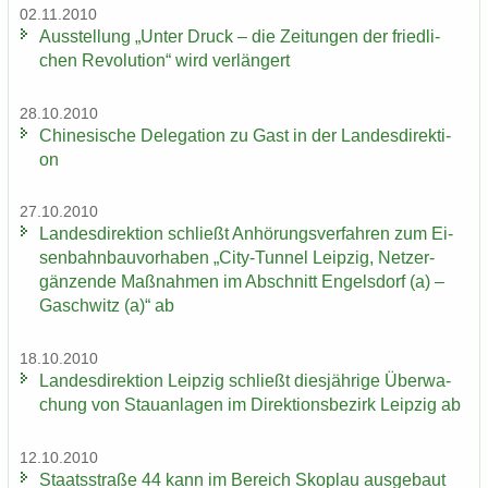
02.11.2010
Aus­stel­lung „Unter Druck – die Zei­tun­gen der fried­li­
chen Re­vo­lu­ti­on“ wird ver­län­gert
28.10.2010
Chi­ne­si­sche De­le­ga­ti­on zu Gast in der Lan­des­di­rek­ti­
on
27.10.2010
Lan­des­di­rek­ti­on schließt An­hö­rungs­ver­fah­ren zum Ei­
sen­bahn­bau­vor­ha­ben „City-​Tunnel Leip­zig, Netz­er­
gän­zen­de Maß­nah­men im Ab­schnitt En­gels­dorf (a) –
Gaschwitz (a)“ ab
18.10.2010
Lan­des­di­rek­ti­on Leip­zig schließt dies­jäh­ri­ge Über­wa­
chung von Stau­an­la­gen im Di­rek­ti­ons­be­zirk Leip­zig ab
12.10.2010
Staats­stra­ße 44 kann im Be­reich Sko­plau aus­ge­baut