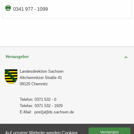
0341 977 - 1099
Herausgeber
Lan­des­di­rek­ti­on Sach­sen
Alt­chem­nit­zer Stra­ße 41
09120 Chem­nitz
Te­le­fon: 0371 532 - 0
Te­le­fax: 0371 532 - 1929
E-​Mail:
post[at]lds.sach­sen.de
Auf un­se­rer Web­site wer­den Coo­kies
Ver­stan­den
Service