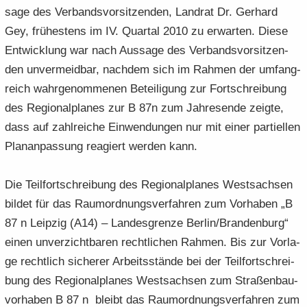
sa­ge des Ver­bands­vor­sit­zen­den, Land­rat Dr. Ger­hard
Gey, frü­hes­tens im IV. Quar­tal 2010 zu er­war­ten. Diese
Ent­wick­lung war nach Aus­sa­ge des Ver­bands­vor­sit­zen­
den un­ver­meid­bar, nach­dem sich im Rah­men der um­fang­
reich wahr­ge­nom­me­nen Be­tei­li­gung zur Fort­schrei­bung
des Re­gio­nal­pla­nes zur B 87n zum Jah­res­en­de zeig­te,
dass auf zahl­rei­che Ein­wen­dun­gen nur mit einer par­ti­el­len
Pla­n­an­pas­sung re­agiert wer­den kann.
Die Teil­fort­schrei­bung des Re­gio­nal­pla­nes West­sach­sen
bil­det für das Raum­ord­nungs­ver­fah­ren zum Vor­ha­ben „B
87 n Leip­zig (A14) – Lan­des­gren­ze Ber­lin/Bran­den­burg“
einen un­ver­zicht­ba­ren recht­li­chen Rah­men. Bis zur Vor­la­
ge recht­lich si­che­rer Ar­beits­stän­de bei der Teil­fort­schrei­
bung des Re­gio­nal­pla­nes West­sach­sen zum Stra­ßen­bau­
vor­ha­ben B 87 n bleibt das Raum­ord­nungs­ver­fah­ren zum