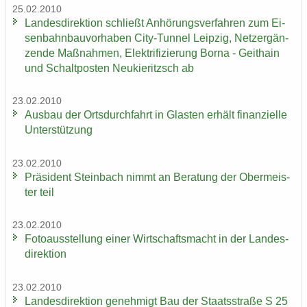
25.02.2010
Lan­des­di­rek­ti­on schließt An­hö­rungs­ver­fah­ren zum Ei­
sen­bahn­bau­vor­ha­ben City-​Tunnel Leip­zig, Netz­er­gän­
zen­de Maß­nah­men, Elek­tri­fi­zie­rung Borna - Geit­hain
und Schalt­pos­ten Neu­kie­ritzsch ab
23.02.2010
Aus­bau der Orts­durch­fahrt in Glas­ten er­hält fi­nan­zi­el­le
Un­ter­stüt­zung
23.02.2010
Prä­si­dent Stein­bach nimmt an Be­ra­tung der Ober­meis­
ter teil
23.02.2010
Fo­to­aus­stel­lung einer Wirt­schafts­macht in der Lan­des­
di­rek­ti­on
23.02.2010
Lan­des­di­rek­ti­on ge­neh­migt Bau der Staats­stra­ße S 25