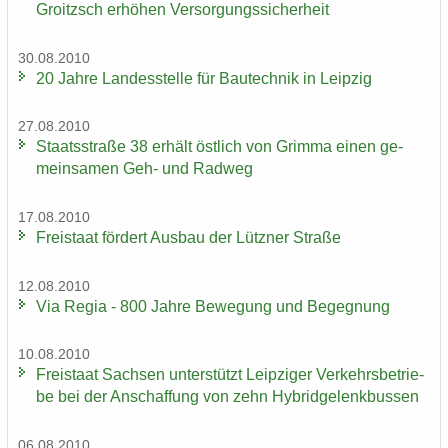
Groitzsch er­hö­hen Ver­sor­gungs­si­cher­heit
30.08.2010
20 Jahre Lan­des­stel­le für Bau­tech­nik in Leip­zig
27.08.2010
Staats­stra­ße 38 er­hält öst­lich von Grim­ma einen ge­
mein­sa­men Geh- und Rad­weg
17.08.2010
Frei­staat för­dert Aus­bau der Lütz­ner Stra­ße
12.08.2010
Via Regia - 800 Jahre Be­we­gung und Be­geg­nung
10.08.2010
Frei­staat Sach­sen un­ter­stützt Leip­zi­ger Ver­kehrs­be­trie­
be bei der An­schaf­fung von zehn Hy­brid­ge­lenk­bus­sen
06.08.2010