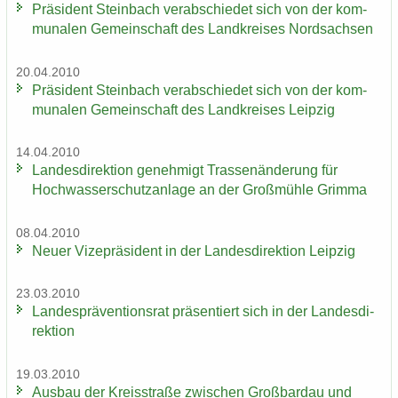
Prä­si­dent Stein­bach ver­ab­schie­det sich von der kom­
mu­na­len Ge­mein­schaft des Land­krei­ses Nord­sach­sen
20.04.2010
Prä­si­dent Stein­bach ver­ab­schie­det sich von der kom­
mu­na­len Ge­mein­schaft des Land­krei­ses Leip­zig
14.04.2010
Lan­des­di­rek­ti­on ge­neh­migt Tras­sen­än­de­rung für
Hoch­was­ser­schutz­an­la­ge an der Groß­müh­le Grim­ma
08.04.2010
Neuer Vi­ze­prä­si­dent in der Lan­des­di­rek­ti­on Leip­zig
23.03.2010
Lan­des­prä­ven­ti­ons­rat prä­sen­tiert sich in der Lan­des­di­
rek­ti­on
19.03.2010
Aus­bau der Kreis­stra­ße zwi­schen Groß­bardau und