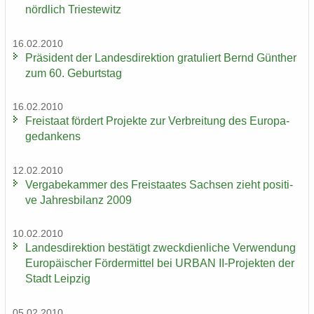
nörd­lich Tri­es­te­witz
16.02.2010
Prä­si­dent der Lan­des­di­rek­ti­on gra­tu­liert Bernd Gün­ther
zum 60. Ge­burts­tag
16.02.2010
Frei­staat för­dert Pro­jek­te zur Ver­brei­tung des Eu­ro­pa­
ge­dan­kens
12.02.2010
Ver­ga­be­kam­mer des Frei­staa­tes Sach­sen zieht po­si­ti­
ve Jah­res­bi­lanz 2009
10.02.2010
Lan­des­di­rek­ti­on be­stä­tigt zweck­dien­li­che Ver­wen­dung
Eu­ro­päi­scher För­der­mit­tel bei URBAN II-​Projekten der
Stadt Leip­zig
05.02.2010