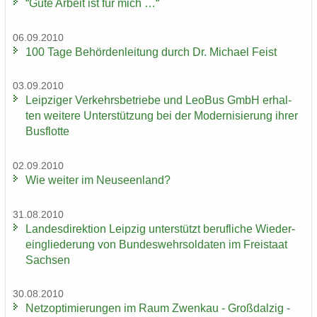
“Gute Ar­beit ist für mich …“
06.09.2010
100 Tage Be­hör­den­lei­tung durch Dr. Mi­cha­el Feist
03.09.2010
Leip­zi­ger Ver­kehrs­be­trie­be und LeoBus GmbH er­hal­
ten wei­te­re Un­ter­stüt­zung bei der Mo­der­ni­sie­rung ihrer
Bus­flot­te
02.09.2010
Wie wei­ter im Neu­seen­land?
31.08.2010
Lan­des­di­rek­ti­on Leip­zig un­ter­stützt be­ruf­li­che Wie­der­
ein­glie­de­rung von Bun­des­wehr­sol­da­ten im Frei­staat
Sach­sen
30.08.2010
Netz­op­ti­mie­run­gen im Raum Zwenkau - Groß­dal­zig -