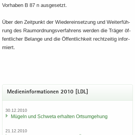
Vor­ha­ben B 87 n aus­ge­setzt.
Über den Zeit­punkt der Wie­der­ein­set­zung und Wei­ter­füh­
rung des Raum­ord­nungs­ver­fah­rens wer­den die Trä­ger öf­
fent­li­cher Be­lan­ge und die Öf­fent­lich­keit recht­zei­tig in­for­
miert.
Me­di­en­in­for­ma­tio­nen 2010 [LDL]
30.12.2010
Mü­geln und Schwe­ta er­hal­ten Orts­um­ge­hung
21.12.2010