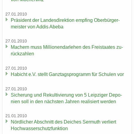
27.01.2010
Prä­si­dent der Lan­des­di­rek­ti­on emp­fing Ober­bür­ger­
meis­ter von Addis Abeba
27.01.2010
Ma­chern muss Mil­lio­nen­dar­le­hen des Frei­staa­tes zu­
rück­zah­len
27.01.2010
Ha­bicht e.V. stellt Ganz­tags­pro­gramm für Schu­len vor
27.01.2010
Si­che­rung und Re­kul­ti­vie­rung von 5 Leip­zi­ger De­po­
nien soll in den nächs­ten Jah­ren rea­li­siert wer­den
21.01.2010
Nörd­li­cher Ab­schnitt des Dei­ches Ser­muth ver­liert
Hoch­was­ser­schutz­funk­ti­on