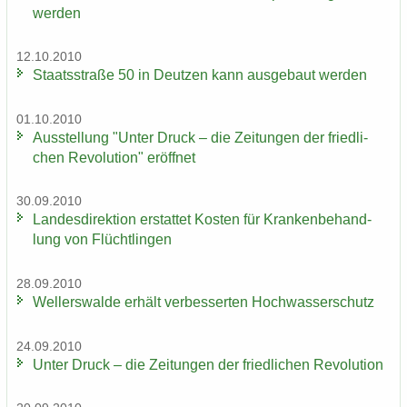
wer­den
12.10.2010
Staats­stra­ße 50 in Deut­zen kann aus­ge­baut wer­den
01.10.2010
Aus­stel­lung "Unter Druck – die Zei­tun­gen der fried­li­
chen Re­vo­lu­ti­on" er­öff­net
30.09.2010
Lan­des­di­rek­ti­on er­stat­tet Kos­ten für Kran­ken­be­hand­
lung von Flücht­lin­gen
28.09.2010
Wel­ler­s­wal­de er­hält ver­bes­ser­ten Hoch­was­ser­schutz
24.09.2010
Unter Druck – die Zei­tun­gen der fried­li­chen Re­vo­lu­ti­on