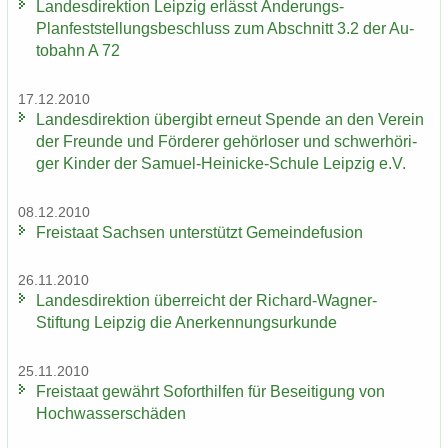
Lan­des­di­rek­ti­on Leip­zig er­lässt Änderungs-​
Planfeststellungsbeschluss zum Ab­schnitt 3.2 der Au­
to­bahn A 72
17.12.2010
Lan­des­di­rek­ti­on über­gibt er­neut Spen­de an den Ver­ein
der Freun­de und För­de­rer ge­hör­lo­ser und schwer­hö­ri­
ger Kin­der der Samuel-​Heinicke-Schule Leip­zig e.V.
08.12.2010
Frei­staat Sach­sen un­ter­stützt Ge­mein­de­fu­si­on
26.11.2010
Lan­des­di­rek­ti­on über­reicht der Richard-​Wagner-
Stiftung Leip­zig die An­er­ken­nungs­ur­kun­de
25.11.2010
Frei­staat ge­währt So­fort­hil­fen für Be­sei­ti­gung von
Hoch­was­ser­schä­den