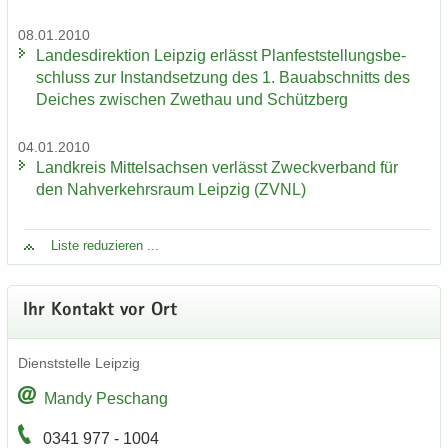
08.01.2010
Lan­des­di­rek­ti­on Leip­zig er­lässt Plan­fest­stel­lungs­be­
schluss zur In­stand­set­zung des 1. Bau­ab­schnitts des
Dei­ches zwi­schen Zwet­hau und Schütz­berg
04.01.2010
Land­kreis Mit­tel­sach­sen ver­lässt Zweck­ver­band für
den Nah­ver­kehrs­raum Leip­zig (ZVNL)
Liste re­du­zie­ren ...
Ihr Kon­takt vor Ort
Dienst­stel­le Leip­zig
Mandy Peschang
0341 977 - 1004