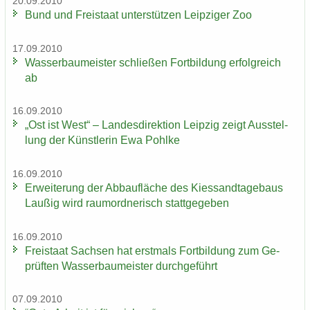
20.09.2010
Bund und Frei­staat un­ter­stüt­zen Leip­zi­ger Zoo
17.09.2010
Was­ser­bau­meis­ter schlie­ßen Fort­bil­dung er­folg­reich
ab
16.09.2010
„Ost ist West“ – Lan­des­di­rek­ti­on Leip­zig zeigt Aus­stel­
lung der Künst­le­rin Ewa Pohl­ke
16.09.2010
Er­wei­te­rung der Ab­bau­flä­che des Kies­sand­ta­ge­baus
Lau­ßig wird raum­ord­ne­risch statt­ge­ge­ben
16.09.2010
Frei­staat Sach­sen hat erst­mals Fort­bil­dung zum Ge­
prüf­ten Was­ser­bau­meis­ter durch­ge­führt
07.09.2010