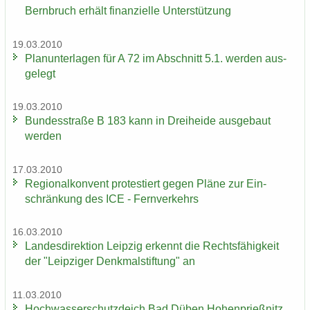
Bern­bruch er­hält fi­nan­zi­el­le Un­ter­stüt­zung
19.03.2010
Plan­un­ter­la­gen für A 72 im Ab­schnitt 5.1. wer­den aus­
ge­legt
19.03.2010
Bun­des­stra­ße B 183 kann in Drei­hei­de aus­ge­baut
wer­den
17.03.2010
Re­gio­nal­kon­vent pro­tes­tiert gegen Pläne zur Ein­
schrän­kung des ICE - Fern­ver­kehrs
16.03.2010
Lan­des­di­rek­ti­on Leip­zig er­kennt die Rechts­fä­hig­keit
der "Leip­zi­ger Denk­mal­stif­tung" an
11.03.2010
Hoch­was­ser­schutz­deich Bad Düben Ho­hen­prieß­nitz