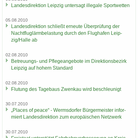
Lan­des­di­rek­ti­on Leip­zig un­ter­sagt il­le­ga­le Sport­wet­ten
05.08.2010
Lan­des­di­rek­ti­on schließt er­neu­te Über­prü­fung der
Nacht­flug­lärm­be­las­tung durch den Flug­ha­fen Leip­
zig/Halle ab
02.08.2010
Betreuungs-​ und Pfle­ge­an­ge­bo­te im Di­rek­ti­ons­be­zirk
Leip­zig auf hohem Stan­dard
02.08.2010
Flu­tung des Ta­ge­baus Zwenkau wird be­schleu­nigt
30.07.2010
„Places of peace“ - Werms­dor­fer Bür­ger­meis­ter in­for­
miert Lan­des­di­rek­ti­on zum eu­ro­päi­schen Netz­werk
30.07.2010