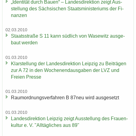
„Iden­ti­tät durch Bauen“ – Lan­des­di­rek­ti­on zeigt Aus­
stel­lung des Säch­si­schen Staats­mi­nis­te­ri­ums der Fi­
nan­zen
02.03.2010
Staats­stra­ße S 11 kann süd­lich von Wase­witz aus­ge­
baut wer­den
01.03.2010
Klar­stel­lung der Lan­des­di­rek­ti­on Leip­zig zu Bei­trä­gen
zur A 72 in den Wo­chen­end­aus­ga­ben der LVZ und
Frei­en Pres­se
01.03.2010
Raum­ord­nungs­ver­fah­ren B 87neu wird aus­ge­setzt
01.03.2010
Lan­des­di­rek­ti­on Leip­zig zeigt Aus­stel­lung des Frau­en­
kul­tur e. V. "All­täg­li­ches aus 89"