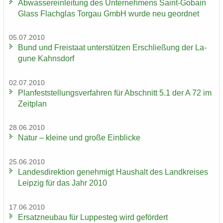
Ab­was­ser­ein­lei­tung des Un­ter­neh­mens Saint-​Gobain
Glass Flach­glas Tor­gau GmbH wurde neu ge­ord­net
05.07.2010
Bund und Frei­staat un­ter­stüt­zen Er­schlie­ßung der La­
gu­ne Kahns­dorf
02.07.2010
Plan­fest­stel­lungs­ver­fah­ren für Ab­schnitt 5.1 der A 72 im
Zeit­plan
28.06.2010
Natur – klei­ne und große Ein­bli­cke
25.06.2010
Lan­des­di­rek­ti­on ge­neh­migt Haus­halt des Land­krei­ses
Leip­zig für das Jahr 2010
17.06.2010
Er­satz­neu­bau für Lup­pe­steg wird ge­för­dert