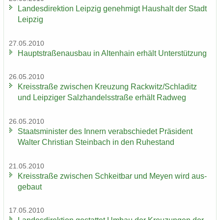
Lan­des­di­rek­ti­on Leip­zig ge­neh­migt Haus­halt der Stadt
Leip­zig
27.05.2010
Haupt­stra­ßen­aus­bau in Al­ten­hain er­hält Un­ter­stüt­zung
26.05.2010
Kreis­stra­ße zwi­schen Kreu­zung Rack­witz/Schla­ditz
und Leip­zi­ger Salz­han­dels­stra­ße er­hält Rad­weg
26.05.2010
Staats­mi­nis­ter des In­nern ver­ab­schie­det Prä­si­dent
Wal­ter Chris­ti­an Stein­bach in den Ru­he­stand
21.05.2010
Kreis­stra­ße zwi­schen Schkeit­bar und Meyen wird aus­
ge­baut
17.05.2010