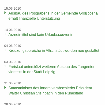
15.06.2010
Aus­bau des Pös­gra­bens in der Ge­mein­de Groß­pös­na
er­hält fi­nan­zi­el­le Un­ter­stüt­zung
14.06.2010
Arz­nei­mit­tel sind kein Ur­laubs­sou­ve­nir
04.06.2010
Kreu­zungs­be­rei­che in Altran­städt wer­den neu ge­stal­tet
03.06.2010
Frei­staat un­ter­stützt wei­te­ren Aus­bau des Tan­gen­ten­
vier­ecks in der Stadt Leip­zig
31.05.2010
Staats­mi­nis­ter des In­nern ver­ab­schie­det Prä­si­dent
Wal­ter Chris­ti­an Stein­bach in den Ru­he­stand
28.05.2010