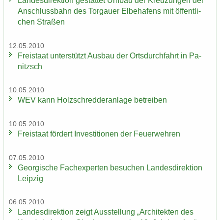
Lan­des­di­rek­ti­on ge­stat­tet Umbau der Kreu­zun­gen der
An­schluss­bahn des Tor­gau­er El­be­ha­fens mit öf­fent­li­
chen Stra­ßen
12.05.2010
Frei­staat un­ter­stützt Aus­bau der Orts­durch­fahrt in Pa­
nitzsch
10.05.2010
WEV kann Holz­schred­de­r­an­la­ge be­trei­ben
10.05.2010
Frei­staat för­dert In­ves­ti­tio­nen der Feu­er­weh­ren
07.05.2010
Ge­or­gi­sche Fach­ex­per­ten be­su­chen Lan­des­di­rek­ti­on
Leip­zig
06.05.2010
Lan­des­di­rek­ti­on zeigt Aus­stel­lung „Ar­chi­tek­ten des