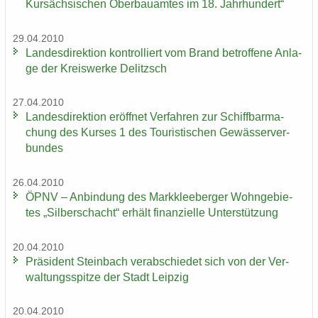
Kur­säch­si­schen Ober­bau­am­tes im 18. Jahr­hun­dert“
29.04.2010
Lan­des­di­rek­ti­on kon­trol­liert vom Brand be­trof­fe­ne An­la­
ge der Kreis­wer­ke De­litzsch
27.04.2010
Lan­des­di­rek­ti­on er­öff­net Ver­fah­ren zur Schiff­bar­ma­
chung des Kur­ses 1 des Tou­ris­ti­schen Ge­wäs­ser­ver­
bun­des
26.04.2010
ÖPNV – An­bin­dung des Mark­klee­ber­ger Wohn­ge­bie­
tes „Sil­ber­schacht“ er­hält fi­nan­zi­el­le Un­ter­stüt­zung
20.04.2010
Prä­si­dent Stein­bach ver­ab­schie­det sich von der Ver­
wal­tungs­spit­ze der Stadt Leip­zig
20.04.2010