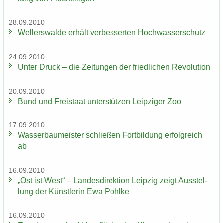
28.09.2010
Wel­ler­s­wal­de er­hält ver­bes­ser­ten Hoch­was­ser­schutz
24.09.2010
Unter Druck – die Zei­tun­gen der fried­li­chen Re­vo­lu­ti­on
20.09.2010
Bund und Frei­staat un­ter­stüt­zen Leip­zi­ger Zoo
17.09.2010
Was­ser­bau­meis­ter schlie­ßen Fort­bil­dung er­folg­reich
ab
16.09.2010
„Ost ist West“ – Lan­des­di­rek­ti­on Leip­zig zeigt Aus­stel­
lung der Künst­le­rin Ewa Pohl­ke
16.09.2010