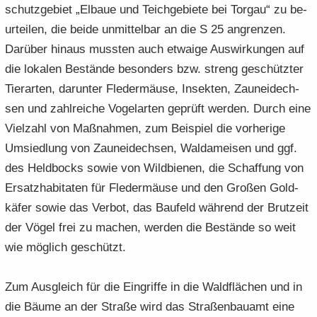
schutz­ge­biet „El­baue und Teich­ge­bie­te bei Tor­gau“ zu be­
ur­tei­len, die beide un­mit­tel­bar an die S 25 an­gren­zen.
Dar­über hin­aus muss­ten auch et­wa­ige Aus­wir­kun­gen auf
die lo­ka­len Be­stän­de be­son­ders bzw. streng ge­schütz­ter
Tier­ar­ten, dar­un­ter Fle­der­mäu­se, In­sek­ten, Zaun­ei­dech­
sen und zahl­rei­che Vo­gel­ar­ten ge­prüft wer­den. Durch eine
Viel­zahl von Maß­nah­men, zum Bei­spiel die vor­he­ri­ge
Um­sied­lung von Zaun­ei­dech­sen, Wald­amei­sen und ggf.
des Held­bocks sowie von Wild­bie­nen, die Schaf­fung von
Er­satz­ha­bi­ta­ten für Fle­der­mäu­se und den Gro­ßen Gold­
kä­fer sowie das Ver­bot, das Bau­feld wäh­rend der Brut­zeit
der Vögel frei zu ma­chen, wer­den die Be­stän­de so weit
wie mög­lich ge­schützt.
Zum Aus­gleich für die Ein­grif­fe in die Wald­flä­chen und in
die Bäume an der Stra­ße wird das Stra­ßen­bau­amt eine