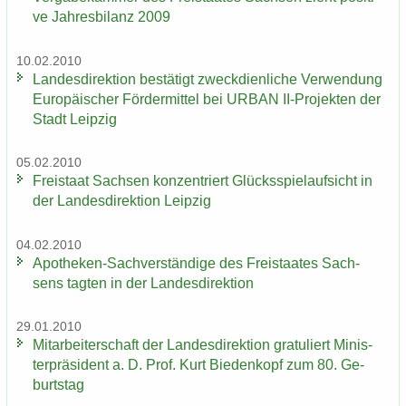
ve Jah­res­bi­lanz 2009
10.02.2010
Lan­des­di­rek­ti­on be­stä­tigt zweck­dien­li­che Ver­wen­dung
Eu­ro­päi­scher För­der­mit­tel bei URBAN II-​Projekten der
Stadt Leip­zig
05.02.2010
Frei­staat Sach­sen kon­zen­triert Glücks­spiel­auf­sicht in
der Lan­des­di­rek­ti­on Leip­zig
04.02.2010
Apotheken-​Sachverständige des Frei­staa­tes Sach­
sens tag­ten in der Lan­des­di­rek­ti­on
29.01.2010
Mit­ar­bei­ter­schaft der Lan­des­di­rek­ti­on gra­tu­liert Mi­nis­
ter­prä­si­dent a. D. Prof. Kurt Bie­den­kopf zum 80. Ge­
burts­tag