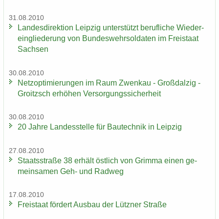
31.08.2010
Lan­des­di­rek­ti­on Leip­zig un­ter­stützt be­ruf­li­che Wie­der­
ein­glie­de­rung von Bun­des­wehr­sol­da­ten im Frei­staat
Sach­sen
30.08.2010
Netz­op­ti­mie­run­gen im Raum Zwenkau - Groß­dal­zig -
Groitzsch er­hö­hen Ver­sor­gungs­si­cher­heit
30.08.2010
20 Jahre Lan­des­stel­le für Bau­tech­nik in Leip­zig
27.08.2010
Staats­stra­ße 38 er­hält öst­lich von Grim­ma einen ge­
mein­sa­men Geh- und Rad­weg
17.08.2010
Frei­staat för­dert Aus­bau der Lütz­ner Stra­ße