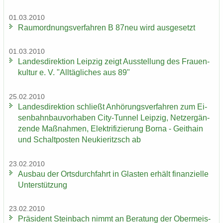
01.03.2010
Raum­ord­nungs­ver­fah­ren B 87neu wird aus­ge­setzt
01.03.2010
Lan­des­di­rek­ti­on Leip­zig zeigt Aus­stel­lung des Frau­en­
kul­tur e. V. "All­täg­li­ches aus 89"
25.02.2010
Lan­des­di­rek­ti­on schließt An­hö­rungs­ver­fah­ren zum Ei­
sen­bahn­bau­vor­ha­ben City-​Tunnel Leip­zig, Netz­er­gän­
zen­de Maß­nah­men, Elek­tri­fi­zie­rung Borna - Geit­hain
und Schalt­pos­ten Neu­kie­ritzsch ab
23.02.2010
Aus­bau der Orts­durch­fahrt in Glas­ten er­hält fi­nan­zi­el­le
Un­ter­stüt­zung
23.02.2010
Prä­si­dent Stein­bach nimmt an Be­ra­tung der Ober­meis­