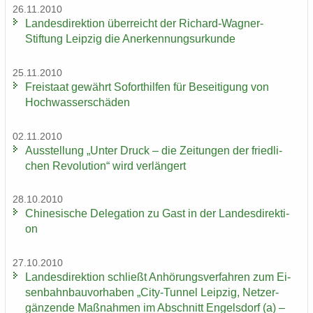
26.11.2010
Lan­des­di­rek­ti­on über­reicht der Richard-​Wagner-
Stiftung Leip­zig die An­er­ken­nungs­ur­kun­de
25.11.2010
Frei­staat ge­währt So­fort­hil­fen für Be­sei­ti­gung von
Hoch­was­ser­schä­den
02.11.2010
Aus­stel­lung „Unter Druck – die Zei­tun­gen der fried­li­
chen Re­vo­lu­ti­on“ wird ver­län­gert
28.10.2010
Chi­ne­si­sche De­le­ga­ti­on zu Gast in der Lan­des­di­rek­ti­
on
27.10.2010
Lan­des­di­rek­ti­on schließt An­hö­rungs­ver­fah­ren zum Ei­
sen­bahn­bau­vor­ha­ben „City-​Tunnel Leip­zig, Netz­er­
gän­zen­de Maß­nah­men im Ab­schnitt En­gels­dorf (a) –