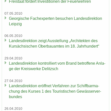
Frei­staat för­dert In­ves­ti­tio­nen der Feu­er­weh­ren
07.05.2010
Ge­or­gi­sche Fach­ex­per­ten be­su­chen Lan­des­di­rek­ti­on
Leip­zig
06.05.2010
Lan­des­di­rek­ti­on zeigt Aus­stel­lung „Ar­chi­tek­ten des
Kur­säch­si­schen Ober­bau­am­tes im 18. Jahr­hun­dert“
29.04.2010
Lan­des­di­rek­ti­on kon­trol­liert vom Brand be­trof­fe­ne An­la­
ge der Kreis­wer­ke De­litzsch
27.04.2010
Lan­des­di­rek­ti­on er­öff­net Ver­fah­ren zur Schiff­bar­ma­
chung des Kur­ses 1 des Tou­ris­ti­schen Ge­wäs­ser­ver­
bun­des
26.04.2010