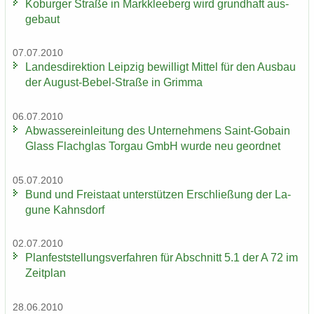
Ko­bur­ger Stra­ße in Mark­klee­berg wird grund­haft aus­
ge­baut
07.07.2010
Lan­des­di­rek­ti­on Leip­zig be­wil­ligt Mit­tel für den Aus­bau
der August-​Bebel-Straße in Grim­ma
06.07.2010
Ab­was­ser­ein­lei­tung des Un­ter­neh­mens Saint-​Gobain
Glass Flach­glas Tor­gau GmbH wurde neu ge­ord­net
05.07.2010
Bund und Frei­staat un­ter­stüt­zen Er­schlie­ßung der La­
gu­ne Kahns­dorf
02.07.2010
Plan­fest­stel­lungs­ver­fah­ren für Ab­schnitt 5.1 der A 72 im
Zeit­plan
28.06.2010