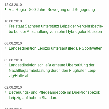
12.08.2010
Via Regia - 800 Jahre Be­we­gung und Be­geg­nung
10.08.2010
Frei­staat Sach­sen un­ter­stützt Leip­zi­ger Ver­kehrs­be­trie­
be bei der An­schaf­fung von zehn Hy­brid­ge­lenk­bus­sen
06.08.2010
Lan­des­di­rek­ti­on Leip­zig un­ter­sagt il­le­ga­le Sport­wet­ten
05.08.2010
Lan­des­di­rek­ti­on schließt er­neu­te Über­prü­fung der
Nacht­flug­lärm­be­las­tung durch den Flug­ha­fen Leip­
zig/Halle ab
02.08.2010
Betreuungs-​ und Pfle­ge­an­ge­bo­te im Di­rek­ti­ons­be­zirk
Leip­zig auf hohem Stan­dard