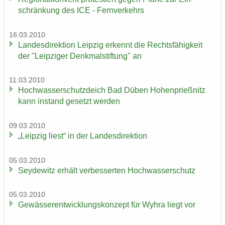
schrän­kung des ICE - Fern­ver­kehrs
16.03.2010
Lan­des­di­rek­ti­on Leip­zig er­kennt die Rechts­fä­hig­keit
der "Leip­zi­ger Denk­mal­stif­tung" an
11.03.2010
Hoch­was­ser­schutz­deich Bad Düben Ho­hen­prieß­nitz
kann in­stand ge­setzt wer­den
09.03.2010
„Leip­zig liest“ in der Lan­des­di­rek­ti­on
05.03.2010
Sey­de­witz er­hält ver­bes­ser­ten Hoch­was­ser­schutz
05.03.2010
Ge­wäs­ser­ent­wick­lungs­kon­zept für Wyhra liegt vor