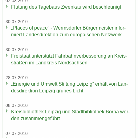
02.08.2010
Flu­tung des Ta­ge­baus Zwenkau wird be­schleu­nigt
30.07.2010
„Places of peace“ - Werms­dor­fer Bür­ger­meis­ter in­for­
miert Lan­des­di­rek­ti­on zum eu­ro­päi­schen Netz­werk
30.07.2010
Frei­staat un­ter­stützt Fahr­bahn­ver­bes­se­rung an Kreis­
stra­ßen im Land­kreis Nord­sach­sen
28.07.2010
„En­er­gie und Um­welt Stif­tung Leip­zig“ er­hält von Lan­
des­di­rek­ti­on Leip­zig grü­nes Licht
08.07.2010
Kreis­bi­blio­thek Leip­zig und Stadt­bi­blio­thek Borna wer­
den zu­sam­men­ge­führt
07.07.2010