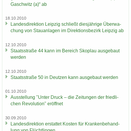
Gaschwitz (a)“ ab
18.10.2010
Lan­des­di­rek­ti­on Leip­zig schließt dies­jäh­ri­ge Über­wa­
chung von Stau­an­la­gen im Di­rek­ti­ons­be­zirk Leip­zig ab
12.10.2010
Staats­stra­ße 44 kann im Be­reich Sko­plau aus­ge­baut
wer­den
12.10.2010
Staats­stra­ße 50 in Deut­zen kann aus­ge­baut wer­den
01.10.2010
Aus­stel­lung "Unter Druck – die Zei­tun­gen der fried­li­
chen Re­vo­lu­ti­on" er­öff­net
30.09.2010
Lan­des­di­rek­ti­on er­stat­tet Kos­ten für Kran­ken­be­hand­
lung von Flücht­lin­gen