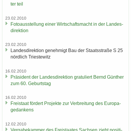
ter teil
23.02.2010
Fo­to­aus­stel­lung einer Wirt­schafts­macht in der Lan­des­
di­rek­ti­on
23.02.2010
Lan­des­di­rek­ti­on ge­neh­migt Bau der Staats­stra­ße S 25
nörd­lich Tri­es­te­witz
16.02.2010
Prä­si­dent der Lan­des­di­rek­ti­on gra­tu­liert Bernd Gün­ther
zum 60. Ge­burts­tag
16.02.2010
Frei­staat för­dert Pro­jek­te zur Ver­brei­tung des Eu­ro­pa­
ge­dan­kens
12.02.2010
Ver­ga­be­kam­mer des Frei­staa­tes Sach­sen zieht po­si­ti­