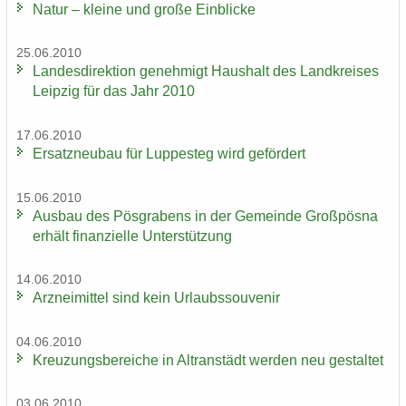
Natur – klei­ne und große Ein­bli­cke
25.06.2010
Lan­des­di­rek­ti­on ge­neh­migt Haus­halt des Land­krei­ses
Leip­zig für das Jahr 2010
17.06.2010
Er­satz­neu­bau für Lup­pe­steg wird ge­för­dert
15.06.2010
Aus­bau des Pös­gra­bens in der Ge­mein­de Groß­pös­na
er­hält fi­nan­zi­el­le Un­ter­stüt­zung
14.06.2010
Arz­nei­mit­tel sind kein Ur­laubs­sou­ve­nir
04.06.2010
Kreu­zungs­be­rei­che in Altran­städt wer­den neu ge­stal­tet
03.06.2010