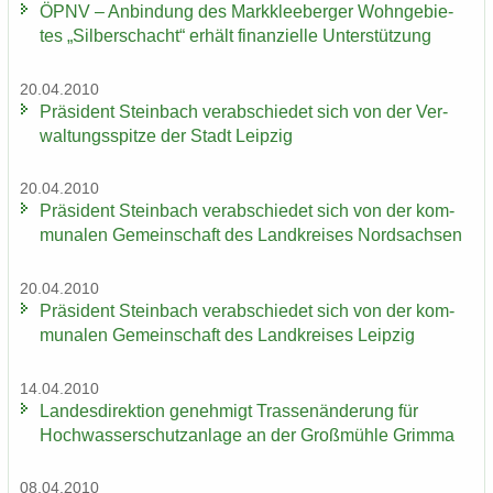
ÖPNV – An­bin­dung des Mark­klee­ber­ger Wohn­ge­bie­
tes „Sil­ber­schacht“ er­hält fi­nan­zi­el­le Un­ter­stüt­zung
20.04.2010
Prä­si­dent Stein­bach ver­ab­schie­det sich von der Ver­
wal­tungs­spit­ze der Stadt Leip­zig
20.04.2010
Prä­si­dent Stein­bach ver­ab­schie­det sich von der kom­
mu­na­len Ge­mein­schaft des Land­krei­ses Nord­sach­sen
20.04.2010
Prä­si­dent Stein­bach ver­ab­schie­det sich von der kom­
mu­na­len Ge­mein­schaft des Land­krei­ses Leip­zig
14.04.2010
Lan­des­di­rek­ti­on ge­neh­migt Tras­sen­än­de­rung für
Hoch­was­ser­schutz­an­la­ge an der Groß­müh­le Grim­ma
08.04.2010