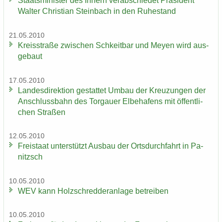
Staats­mi­nis­ter des In­nern ver­ab­schie­det Prä­si­dent
Wal­ter Chris­ti­an Stein­bach in den Ru­he­stand
21.05.2010
Kreis­stra­ße zwi­schen Schkeit­bar und Meyen wird aus­
ge­baut
17.05.2010
Lan­des­di­rek­ti­on ge­stat­tet Umbau der Kreu­zun­gen der
An­schluss­bahn des Tor­gau­er El­be­ha­fens mit öf­fent­li­
chen Stra­ßen
12.05.2010
Frei­staat un­ter­stützt Aus­bau der Orts­durch­fahrt in Pa­
nitzsch
10.05.2010
WEV kann Holz­schred­de­r­an­la­ge be­trei­ben
10.05.2010