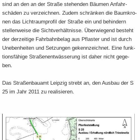
sind an den an der Stra­ße ste­hen­den Bäu­men An­fahr­
schä­den zu ver­zeich­nen. Zudem schrän­ken die Baum­kro­
nen das Licht­raum­pro­fil der Stra­ße ein und be­hin­dern
stel­len­wei­se die Sicht­ver­hält­nis­se. Über­wie­gend be­steht
der der­zei­ti­ge Fahr­bahn­be­lag aus Pflas­ter und ist durch
Un­eben­hei­ten und Set­zun­gen ge­kenn­zeich­net. Eine funk­
ti­ons­fä­hi­ge Stra­ßen­ent­wäs­se­rung ist daher nicht ge­ge­
ben.
Das Stra­ßen­bau­amt Leip­zig strebt an, den Aus­bau der S
25 im Jahr 2011 zu rea­li­sie­ren.