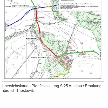
Über­sichts­kar­te - Plan­fest­stel­lung S 25 Aus­bau / Er­hal­tung
nörd­lich Tri­es­te­witz