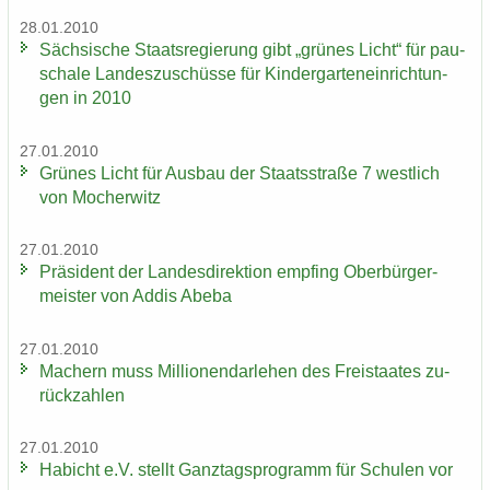
28.01.2010
Säch­si­sche Staats­re­gie­rung gibt „grü­nes Licht“ für pau­
scha­le Lan­des­zu­schüs­se für Kin­der­gar­ten­ein­rich­tun­
gen in 2010
27.01.2010
Grü­nes Licht für Aus­bau der Staats­stra­ße 7 west­lich
von Mo­cher­witz
27.01.2010
Prä­si­dent der Lan­des­di­rek­ti­on emp­fing Ober­bür­ger­
meis­ter von Addis Abeba
27.01.2010
Ma­chern muss Mil­lio­nen­dar­le­hen des Frei­staa­tes zu­
rück­zah­len
27.01.2010
Ha­bicht e.V. stellt Ganz­tags­pro­gramm für Schu­len vor