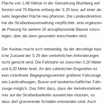
Flä­che von 1,48 Hekt­ar in der Ge­mar­kung Blum­berg auf­
fors­ten und 79 Bäume ent­lang der S 25 bzw. auf einer ab­
seits lie­gen­den Flä­che neu pflan­zen. Die Lan­des­di­rek­ti­on
hat die Stra­ßen­bau­ver­wal­tung ver­pflich­tet, eine er­gän­zen­
de Pla­nung für wei­te­re 20 an­zu­pflan­zen­de Bäume vor­zu­
le­gen, über die dann ge­son­dert ent­schie­den wird.
Der Aus­bau macht sich not­wen­dig, da der der­zei­ti­ge bau­l
i­che Zu­stand der S 25 den ver­kehr­li­chen An­for­de­run­gen
nicht ge­recht wird. Die Fahr­bahn ist zwi­schen 5,20 Meter
und 6,20 Meter breit. An den zahl­rei­chen Eng­stel­len ist
kein ri­si­ko­frei­er Be­geg­nungs­ver­kehr grö­ße­rer Fahr­zeu­ge
wie Last­kraft­wa­gen, Busse und land­wirt­schaft­li­cher Fahr­
zeu­ge mög­lich. Das führt dazu, dass die Ver­kehrs­teil­neh­
mer auf die Stra­ßen­ban­ket­te aus­wei­chen müs­sen, so
dass dort gra­vie­ren­de Schä­den ent­stan­den sind. Auch