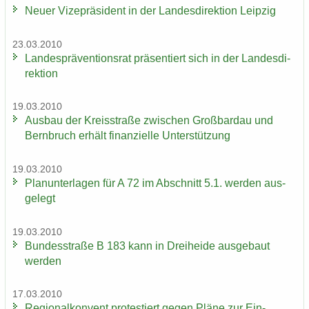
Neuer Vi­ze­prä­si­dent in der Lan­des­di­rek­ti­on Leip­zig
23.03.2010
Lan­des­prä­ven­ti­ons­rat prä­sen­tiert sich in der Lan­des­di­
rek­ti­on
19.03.2010
Aus­bau der Kreis­stra­ße zwi­schen Groß­bardau und
Bern­bruch er­hält fi­nan­zi­el­le Un­ter­stüt­zung
19.03.2010
Plan­un­ter­la­gen für A 72 im Ab­schnitt 5.1. wer­den aus­
ge­legt
19.03.2010
Bun­des­stra­ße B 183 kann in Drei­hei­de aus­ge­baut
wer­den
17.03.2010
Re­gio­nal­kon­vent pro­tes­tiert gegen Pläne zur Ein­