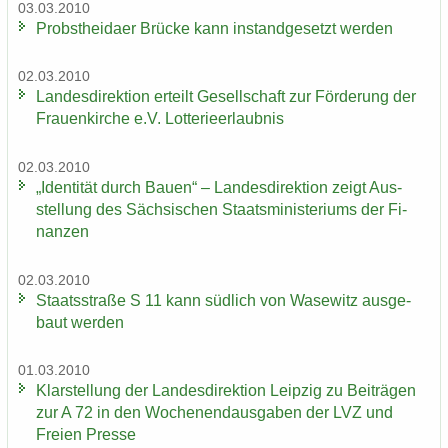
03.03.2010
Probst­hei­da­er Brü­cke kann in­stand­ge­setzt wer­den
02.03.2010
Lan­des­di­rek­ti­on er­teilt Ge­sell­schaft zur För­de­rung der
Frau­en­kir­che e.V. Lot­te­rie­er­laub­nis
02.03.2010
„Iden­ti­tät durch Bauen“ – Lan­des­di­rek­ti­on zeigt Aus­
stel­lung des Säch­si­schen Staats­mi­nis­te­ri­ums der Fi­
nan­zen
02.03.2010
Staats­stra­ße S 11 kann süd­lich von Wase­witz aus­ge­
baut wer­den
01.03.2010
Klar­stel­lung der Lan­des­di­rek­ti­on Leip­zig zu Bei­trä­gen
zur A 72 in den Wo­chen­end­aus­ga­ben der LVZ und
Frei­en Pres­se