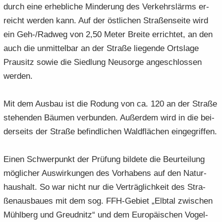
durch eine er­heb­li­che Min­de­rung des Ver­kehrs­lärms er­
reicht wer­den kann. Auf der öst­li­chen Stra­ßen­sei­te wird
ein Geh-/Rad­weg von 2,50 Meter Brei­te er­rich­tet, an den
auch die un­mit­tel­bar an der Stra­ße lie­gen­de Orts­la­ge
Prau­sitz sowie die Sied­lung Neu­sor­ge an­ge­schlos­sen
wer­den.
Mit dem Aus­bau ist die Ro­dung von ca. 120 an der Stra­ße
ste­hen­den Bäu­men ver­bun­den. Au­ßer­dem wird in die bei­
der­seits der Stra­ße be­find­li­chen Wald­flä­chen ein­ge­grif­fen.
Einen Schwer­punkt der Prü­fung bil­de­te die Be­ur­tei­lung
mög­li­cher Aus­wir­kun­gen des Vor­ha­bens auf den Na­tur­
haus­halt. So war nicht nur die Ver­träg­lich­keit des Stra­
ßen­aus­bau­es mit dem sog. FFH-​Gebiet „Elb­tal zwi­schen
Mühl­berg und Greudnitz“ und dem Eu­ro­päi­schen Vo­gel­