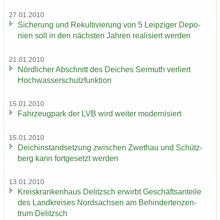
27.01.2010
Si­che­rung und Re­kul­ti­vie­rung von 5 Leip­zi­ger De­po­
nien soll in den nächs­ten Jah­ren rea­li­siert wer­den
21.01.2010
Nörd­li­cher Ab­schnitt des Dei­ches Ser­muth ver­liert
Hoch­was­ser­schutz­funk­ti­on
15.01.2010
Fahr­zeug­park der LVB wird wei­ter mo­der­ni­siert
15.01.2010
Deich­in­stand­set­zung zwi­schen Zwet­hau und Schütz­
berg kann fort­ge­setzt wer­den
13.01.2010
Kreis­kran­ken­haus De­litzsch er­wirbt Ge­schäfts­an­tei­le
des Land­krei­ses Nord­sach­sen am Be­hin­der­ten­zen­
trum De­litzsch