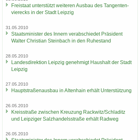
Frei­staat un­ter­stützt wei­te­ren Aus­bau des Tan­gen­ten­
vier­ecks in der Stadt Leip­zig
31.05.2010
Staats­mi­nis­ter des In­nern ver­ab­schie­det Prä­si­dent
Wal­ter Chris­ti­an Stein­bach in den Ru­he­stand
28.05.2010
Lan­des­di­rek­ti­on Leip­zig ge­neh­migt Haus­halt der Stadt
Leip­zig
27.05.2010
Haupt­stra­ßen­aus­bau in Al­ten­hain er­hält Un­ter­stüt­zung
26.05.2010
Kreis­stra­ße zwi­schen Kreu­zung Rack­witz/Schla­ditz
und Leip­zi­ger Salz­han­dels­stra­ße er­hält Rad­weg
26.05.2010