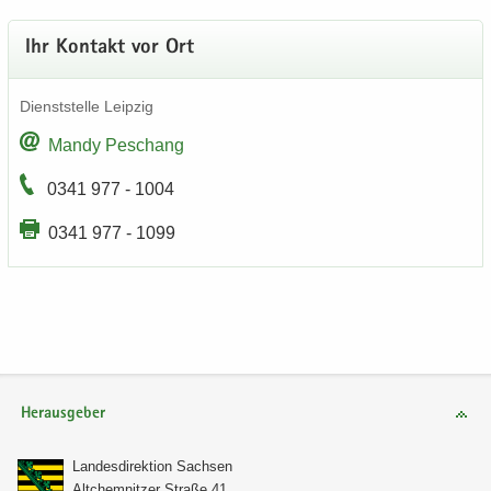
Ihr Kon­takt vor Ort
Dienst­stel­le Leip­zig
Mandy Peschang
0341 977 - 1004
0341 977 - 1099
Herausgeber
Lan­des­di­rek­ti­on Sach­sen
Alt­chem­nit­zer Stra­ße 41