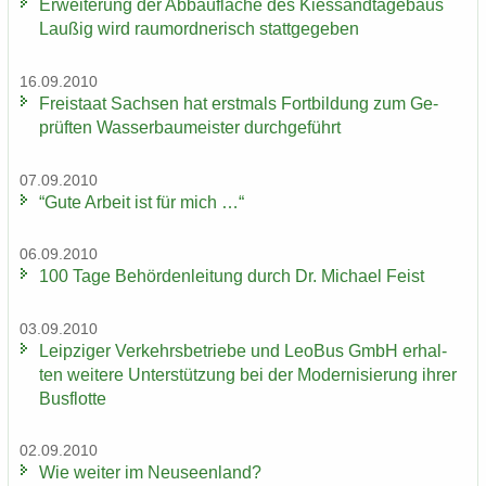
Er­wei­te­rung der Ab­bau­flä­che des Kies­sand­ta­ge­baus
Lau­ßig wird raum­ord­ne­risch statt­ge­ge­ben
16.09.2010
Frei­staat Sach­sen hat erst­mals Fort­bil­dung zum Ge­
prüf­ten Was­ser­bau­meis­ter durch­ge­führt
07.09.2010
“Gute Ar­beit ist für mich …“
06.09.2010
100 Tage Be­hör­den­lei­tung durch Dr. Mi­cha­el Feist
03.09.2010
Leip­zi­ger Ver­kehrs­be­trie­be und LeoBus GmbH er­hal­
ten wei­te­re Un­ter­stüt­zung bei der Mo­der­ni­sie­rung ihrer
Bus­flot­te
02.09.2010
Wie wei­ter im Neu­seen­land?