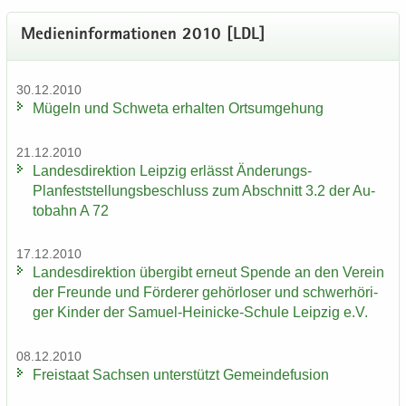
Me­di­en­in­for­ma­tio­nen 2010 [LDL]
30.12.2010
Mü­geln und Schwe­ta er­hal­ten Orts­um­ge­hung
21.12.2010
Lan­des­di­rek­ti­on Leip­zig er­lässt Änderungs-​
Planfeststellungsbeschluss zum Ab­schnitt 3.2 der Au­
to­bahn A 72
17.12.2010
Lan­des­di­rek­ti­on über­gibt er­neut Spen­de an den Ver­ein
der Freun­de und För­de­rer ge­hör­lo­ser und schwer­hö­ri­
ger Kin­der der Samuel-​Heinicke-Schule Leip­zig e.V.
08.12.2010
Frei­staat Sach­sen un­ter­stützt Ge­mein­de­fu­si­on