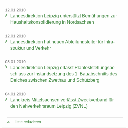
12.01.2010
Lan­des­di­rek­ti­on Leip­zig un­ter­stützt Be­mü­hun­gen zur
Haus­halts­kon­so­li­die­rung in Nord­sach­sen
12.01.2010
Lan­des­di­rek­ti­on hat neuen Ab­tei­lungs­lei­ter für In­fra­
struk­tur und Ver­kehr
08.01.2010
Lan­des­di­rek­ti­on Leip­zig er­lässt Plan­fest­stel­lungs­be­
schluss zur In­stand­set­zung des 1. Bau­ab­schnitts des
Dei­ches zwi­schen Zwet­hau und Schütz­berg
04.01.2010
Land­kreis Mit­tel­sach­sen ver­lässt Zweck­ver­band für
den Nah­ver­kehrs­raum Leip­zig (ZVNL)
Liste re­du­zie­ren ...