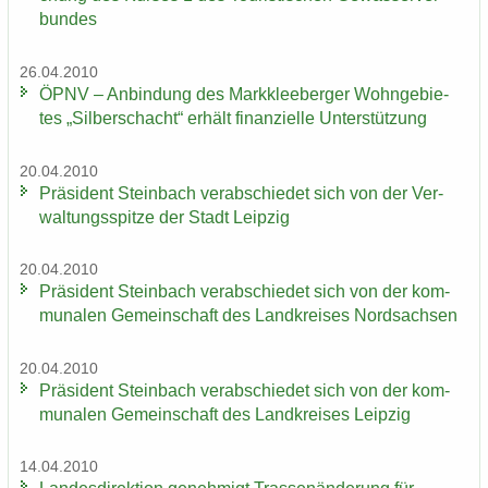
bun­des
26.04.2010
ÖPNV – An­bin­dung des Mark­klee­ber­ger Wohn­ge­bie­
tes „Sil­ber­schacht“ er­hält fi­nan­zi­el­le Un­ter­stüt­zung
20.04.2010
Prä­si­dent Stein­bach ver­ab­schie­det sich von der Ver­
wal­tungs­spit­ze der Stadt Leip­zig
20.04.2010
Prä­si­dent Stein­bach ver­ab­schie­det sich von der kom­
mu­na­len Ge­mein­schaft des Land­krei­ses Nord­sach­sen
20.04.2010
Prä­si­dent Stein­bach ver­ab­schie­det sich von der kom­
mu­na­len Ge­mein­schaft des Land­krei­ses Leip­zig
14.04.2010