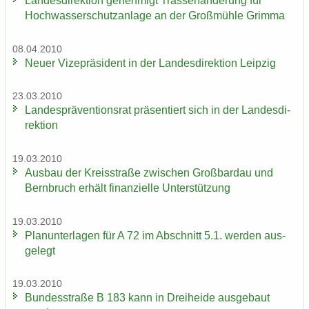
Lan­des­di­rek­ti­on ge­neh­migt Tras­sen­än­de­rung für
Hoch­was­ser­schutz­an­la­ge an der Groß­müh­le Grim­ma
08.04.2010
Neuer Vi­ze­prä­si­dent in der Lan­des­di­rek­ti­on Leip­zig
23.03.2010
Lan­des­prä­ven­ti­ons­rat prä­sen­tiert sich in der Lan­des­di­
rek­ti­on
19.03.2010
Aus­bau der Kreis­stra­ße zwi­schen Groß­bardau und
Bern­bruch er­hält fi­nan­zi­el­le Un­ter­stüt­zung
19.03.2010
Plan­un­ter­la­gen für A 72 im Ab­schnitt 5.1. wer­den aus­
ge­legt
19.03.2010
Bun­des­stra­ße B 183 kann in Drei­hei­de aus­ge­baut