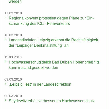
wer­den
17.03.2010
Re­gio­nal­kon­vent pro­tes­tiert gegen Pläne zur Ein­
schrän­kung des ICE - Fern­ver­kehrs
16.03.2010
Lan­des­di­rek­ti­on Leip­zig er­kennt die Rechts­fä­hig­keit
der "Leip­zi­ger Denk­mal­stif­tung" an
11.03.2010
Hoch­was­ser­schutz­deich Bad Düben Ho­hen­prieß­nitz
kann in­stand ge­setzt wer­den
09.03.2010
„Leip­zig liest“ in der Lan­des­di­rek­ti­on
05.03.2010
Sey­de­witz er­hält ver­bes­ser­ten Hoch­was­ser­schutz