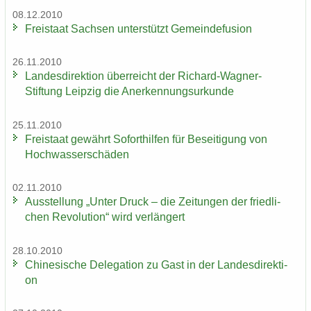
08.12.2010
Frei­staat Sach­sen un­ter­stützt Ge­mein­de­fu­si­on
26.11.2010
Lan­des­di­rek­ti­on über­reicht der Richard-​Wagner-
Stiftung Leip­zig die An­er­ken­nungs­ur­kun­de
25.11.2010
Frei­staat ge­währt So­fort­hil­fen für Be­sei­ti­gung von
Hoch­was­ser­schä­den
02.11.2010
Aus­stel­lung „Unter Druck – die Zei­tun­gen der fried­li­
chen Re­vo­lu­ti­on“ wird ver­län­gert
28.10.2010
Chi­ne­si­sche De­le­ga­ti­on zu Gast in der Lan­des­di­rek­ti­
on