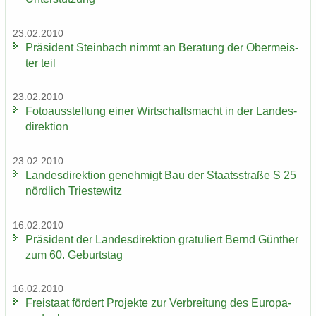
23.02.2010
Prä­si­dent Stein­bach nimmt an Be­ra­tung der Ober­meis­
ter teil
23.02.2010
Fo­to­aus­stel­lung einer Wirt­schafts­macht in der Lan­des­
di­rek­ti­on
23.02.2010
Lan­des­di­rek­ti­on ge­neh­migt Bau der Staats­stra­ße S 25
nörd­lich Tri­es­te­witz
16.02.2010
Prä­si­dent der Lan­des­di­rek­ti­on gra­tu­liert Bernd Gün­ther
zum 60. Ge­burts­tag
16.02.2010
Frei­staat för­dert Pro­jek­te zur Ver­brei­tung des Eu­ro­pa­