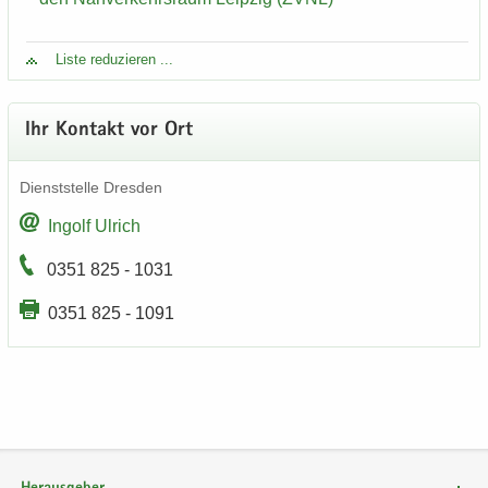
Liste re­du­zie­ren ...
Ihr Kon­takt vor Ort
Dienst­stel­le Dres­den
In­golf Ul­rich
0351 825 - 1031
0351 825 - 1091