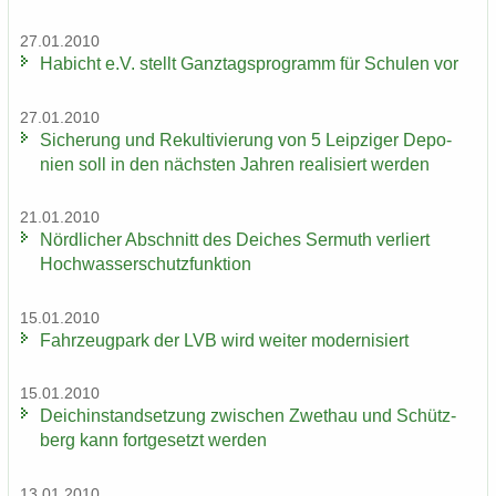
27.01.2010
Ha­bicht e.V. stellt Ganz­tags­pro­gramm für Schu­len vor
27.01.2010
Si­che­rung und Re­kul­ti­vie­rung von 5 Leip­zi­ger De­po­
nien soll in den nächs­ten Jah­ren rea­li­siert wer­den
21.01.2010
Nörd­li­cher Ab­schnitt des Dei­ches Ser­muth ver­liert
Hoch­was­ser­schutz­funk­ti­on
15.01.2010
Fahr­zeug­park der LVB wird wei­ter mo­der­ni­siert
15.01.2010
Deich­in­stand­set­zung zwi­schen Zwet­hau und Schütz­
berg kann fort­ge­setzt wer­den
13.01.2010