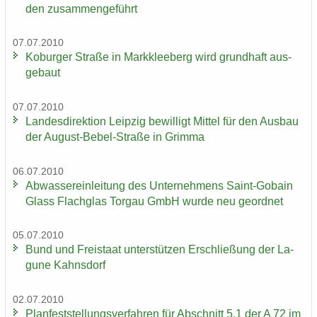
den zu­sam­men­ge­führt
07.07.2010
Ko­bur­ger Stra­ße in Mark­klee­berg wird grund­haft aus­
ge­baut
07.07.2010
Lan­des­di­rek­ti­on Leip­zig be­wil­ligt Mit­tel für den Aus­bau
der August-​Bebel-Straße in Grim­ma
06.07.2010
Ab­was­ser­ein­lei­tung des Un­ter­neh­mens Saint-​Gobain
Glass Flach­glas Tor­gau GmbH wurde neu ge­ord­net
05.07.2010
Bund und Frei­staat un­ter­stüt­zen Er­schlie­ßung der La­
gu­ne Kahns­dorf
02.07.2010
Plan­fest­stel­lungs­ver­fah­ren für Ab­schnitt 5.1 der A 72 im