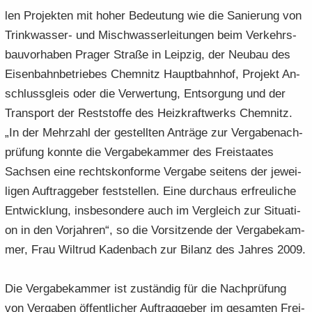
len Pro­jek­ten mit hoher Be­deu­tung wie die Sa­nie­rung von
Trinkwasser-​ und Misch­was­ser­lei­tun­gen beim Ver­kehrs­
bau­vor­ha­ben Pra­ger Stra­ße in Leip­zig, der Neu­bau des
Ei­sen­bahn­be­trie­bes Chem­nitz Haupt­bahn­hof, Pro­jekt An­
schluss­gleis oder die Ver­wer­tung, Ent­sor­gung und der
Trans­port der Rest­stof­fe des Heiz­kraft­werks Chem­nitz.
„In der Mehr­zahl der ge­stell­ten An­trä­ge zur Ver­ga­be­n­ach­
prü­fung konn­te die Ver­ga­be­kam­mer des Frei­staa­tes
Sach­sen eine rechts­kon­for­me Ver­ga­be sei­tens der je­wei­
li­gen Auf­trag­ge­ber fest­stel­len. Eine durch­aus er­freu­li­che
Ent­wick­lung, ins­be­son­de­re auch im Ver­gleich zur Si­tua­ti­
on in den Vor­jah­ren“, so die Vor­sit­zen­de der Ver­ga­be­kam­
mer, Frau Wil­trud Ka­den­bach zur Bi­lanz des Jah­res 2009.
Die Ver­ga­be­kam­mer ist zu­stän­dig für die Nach­prü­fung
von Ver­ga­ben öf­fent­li­cher Auf­trag­ge­ber im ge­sam­ten Frei­