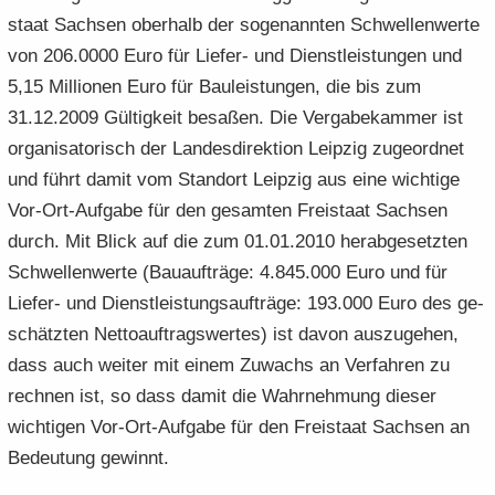
staat Sach­sen ober­halb der so­ge­nann­ten Schwel­len­wer­te
von 206.0000 Euro für Liefer-​ und Dienst­leis­tun­gen und
5,15 Mil­lio­nen Euro für Bau­leis­tun­gen, die bis zum
31.12.2009 Gül­tig­keit be­sa­ßen. Die Ver­ga­be­kam­mer ist
or­ga­ni­sa­to­risch der Lan­des­di­rek­ti­on Leip­zig zu­ge­ord­net
und führt damit vom Stand­ort Leip­zig aus eine wich­ti­ge
Vor-​Ort-Aufgabe für den ge­sam­ten Frei­staat Sach­sen
durch. Mit Blick auf die zum 01.01.2010 her­ab­ge­setz­ten
Schwel­len­wer­te (Bau­auf­trä­ge: 4.845.000 Euro und für
Liefer-​ und Dienst­leis­tungs­auf­trä­ge: 193.000 Euro des ge­
schätz­ten Net­to­auf­trags­wer­tes) ist davon aus­zu­ge­hen,
dass auch wei­ter mit einem Zu­wachs an Ver­fah­ren zu
rech­nen ist, so dass damit die Wahr­neh­mung die­ser
wich­ti­gen Vor-​Ort-Aufgabe für den Frei­staat Sach­sen an
Be­deu­tung ge­winnt.