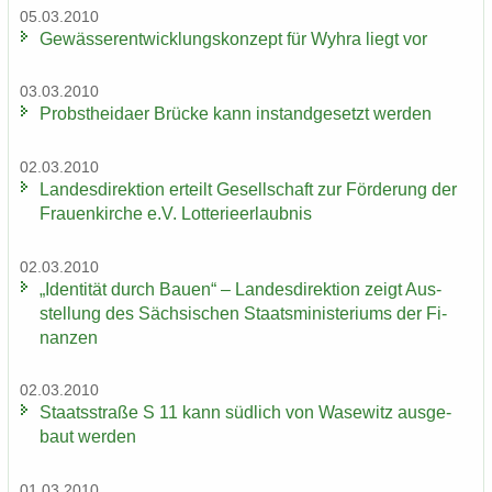
05.03.2010
Ge­wäs­ser­ent­wick­lungs­kon­zept für Wyhra liegt vor
03.03.2010
Probst­hei­da­er Brü­cke kann in­stand­ge­setzt wer­den
02.03.2010
Lan­des­di­rek­ti­on er­teilt Ge­sell­schaft zur För­de­rung der
Frau­en­kir­che e.V. Lot­te­rie­er­laub­nis
02.03.2010
„Iden­ti­tät durch Bauen“ – Lan­des­di­rek­ti­on zeigt Aus­
stel­lung des Säch­si­schen Staats­mi­nis­te­ri­ums der Fi­
nan­zen
02.03.2010
Staats­stra­ße S 11 kann süd­lich von Wase­witz aus­ge­
baut wer­den
01.03.2010