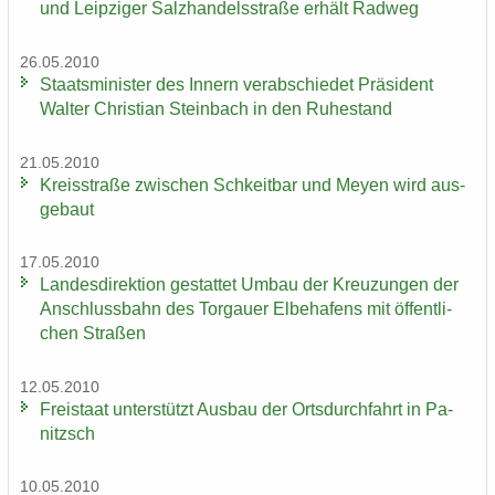
und Leip­zi­ger Salz­han­dels­stra­ße er­hält Rad­weg
26.05.2010
Staats­mi­nis­ter des In­nern ver­ab­schie­det Prä­si­dent
Wal­ter Chris­ti­an Stein­bach in den Ru­he­stand
21.05.2010
Kreis­stra­ße zwi­schen Schkeit­bar und Meyen wird aus­
ge­baut
17.05.2010
Lan­des­di­rek­ti­on ge­stat­tet Umbau der Kreu­zun­gen der
An­schluss­bahn des Tor­gau­er El­be­ha­fens mit öf­fent­li­
chen Stra­ßen
12.05.2010
Frei­staat un­ter­stützt Aus­bau der Orts­durch­fahrt in Pa­
nitzsch
10.05.2010