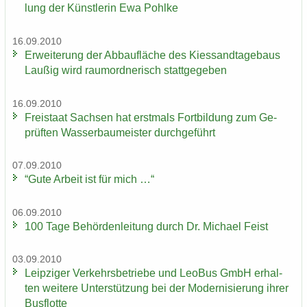
lung der Künst­le­rin Ewa Pohl­ke
16.09.2010
Er­wei­te­rung der Ab­bau­flä­che des Kies­sand­ta­ge­baus
Lau­ßig wird raum­ord­ne­risch statt­ge­ge­ben
16.09.2010
Frei­staat Sach­sen hat erst­mals Fort­bil­dung zum Ge­
prüf­ten Was­ser­bau­meis­ter durch­ge­führt
07.09.2010
“Gute Ar­beit ist für mich …“
06.09.2010
100 Tage Be­hör­den­lei­tung durch Dr. Mi­cha­el Feist
03.09.2010
Leip­zi­ger Ver­kehrs­be­trie­be und LeoBus GmbH er­hal­
ten wei­te­re Un­ter­stüt­zung bei der Mo­der­ni­sie­rung ihrer
Bus­flot­te