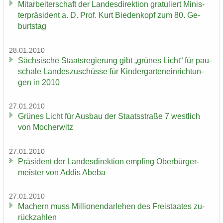
Mit­ar­bei­ter­schaft der Lan­des­di­rek­ti­on gra­tu­liert Mi­nis­
ter­prä­si­dent a. D. Prof. Kurt Bie­den­kopf zum 80. Ge­
burts­tag
28.01.2010
Säch­si­sche Staats­re­gie­rung gibt „grü­nes Licht“ für pau­
scha­le Lan­des­zu­schüs­se für Kin­der­gar­ten­ein­rich­tun­
gen in 2010
27.01.2010
Grü­nes Licht für Aus­bau der Staats­stra­ße 7 west­lich
von Mo­cher­witz
27.01.2010
Prä­si­dent der Lan­des­di­rek­ti­on emp­fing Ober­bür­ger­
meis­ter von Addis Abeba
27.01.2010
Ma­chern muss Mil­lio­nen­dar­le­hen des Frei­staa­tes zu­
rück­zah­len