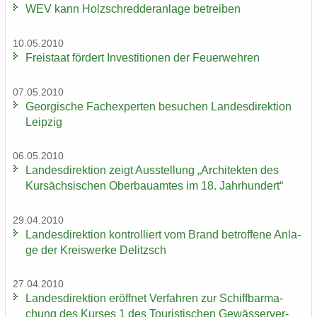
WEV kann Holz­schred­de­r­an­la­ge be­trei­ben
10.05.2010
Frei­staat för­dert In­ves­ti­tio­nen der Feu­er­weh­ren
07.05.2010
Ge­or­gi­sche Fach­ex­per­ten be­su­chen Lan­des­di­rek­ti­on
Leip­zig
06.05.2010
Lan­des­di­rek­ti­on zeigt Aus­stel­lung „Ar­chi­tek­ten des
Kur­säch­si­schen Ober­bau­am­tes im 18. Jahr­hun­dert“
29.04.2010
Lan­des­di­rek­ti­on kon­trol­liert vom Brand be­trof­fe­ne An­la­
ge der Kreis­wer­ke De­litzsch
27.04.2010
Lan­des­di­rek­ti­on er­öff­net Ver­fah­ren zur Schiff­bar­ma­
chung des Kur­ses 1 des Tou­ris­ti­schen Ge­wäs­ser­ver­