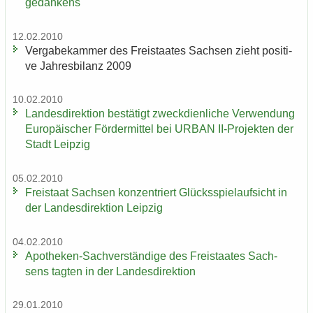
ge­dan­kens
12.02.2010
Ver­ga­be­kam­mer des Frei­staa­tes Sach­sen zieht po­si­ti­
ve Jah­res­bi­lanz 2009
10.02.2010
Lan­des­di­rek­ti­on be­stä­tigt zweck­dien­li­che Ver­wen­dung
Eu­ro­päi­scher För­der­mit­tel bei URBAN II-​Projekten der
Stadt Leip­zig
05.02.2010
Frei­staat Sach­sen kon­zen­triert Glücks­spiel­auf­sicht in
der Lan­des­di­rek­ti­on Leip­zig
04.02.2010
Apotheken-​Sachverständige des Frei­staa­tes Sach­
sens tag­ten in der Lan­des­di­rek­ti­on
29.01.2010