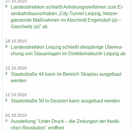
27.10.2010
Lan­des­di­rek­ti­on schließt An­hö­rungs­ver­fah­ren zum Ei­
sen­bahn­bau­vor­ha­ben „City-​Tunnel Leip­zig, Netz­er­
gän­zen­de Maß­nah­men im Ab­schnitt En­gels­dorf (a) –
Gaschwitz (a)“ ab
18.10.2010
Lan­des­di­rek­ti­on Leip­zig schließt dies­jäh­ri­ge Über­wa­
chung von Stau­an­la­gen im Di­rek­ti­ons­be­zirk Leip­zig ab
12.10.2010
Staats­stra­ße 44 kann im Be­reich Sko­plau aus­ge­baut
wer­den
12.10.2010
Staats­stra­ße 50 in Deut­zen kann aus­ge­baut wer­den
01.10.2010
Aus­stel­lung "Unter Druck – die Zei­tun­gen der fried­li­
chen Re­vo­lu­ti­on" er­öff­net