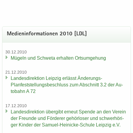
Me­di­en­in­for­ma­tio­nen 2010 [LDL]
30.12.2010
Mü­geln und Schwe­ta er­hal­ten Orts­um­ge­hung
21.12.2010
Lan­des­di­rek­ti­on Leip­zig er­lässt Änderungs-​
Planfeststellungsbeschluss zum Ab­schnitt 3.2 der Au­
to­bahn A 72
17.12.2010
Lan­des­di­rek­ti­on über­gibt er­neut Spen­de an den Ver­ein
der Freun­de und För­de­rer ge­hör­lo­ser und schwer­hö­ri­
ger Kin­der der Samuel-​Heinicke-Schule Leip­zig e.V.