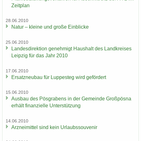
Zeit­plan
28.06.2010
Natur – klei­ne und große Ein­bli­cke
25.06.2010
Lan­des­di­rek­ti­on ge­neh­migt Haus­halt des Land­krei­ses
Leip­zig für das Jahr 2010
17.06.2010
Er­satz­neu­bau für Lup­pe­steg wird ge­för­dert
15.06.2010
Aus­bau des Pös­gra­bens in der Ge­mein­de Groß­pös­na
er­hält fi­nan­zi­el­le Un­ter­stüt­zung
14.06.2010
Arz­nei­mit­tel sind kein Ur­laubs­sou­ve­nir