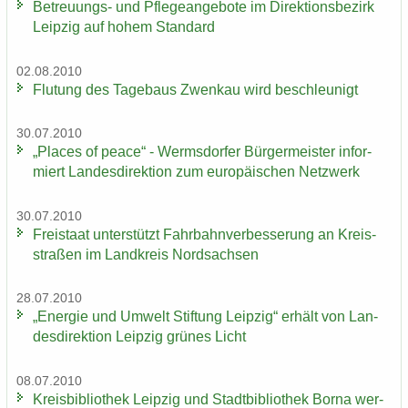
Betreuungs-​ und Pfle­ge­an­ge­bo­te im Di­rek­ti­ons­be­zirk
Leip­zig auf hohem Stan­dard
02.08.2010
Flu­tung des Ta­ge­baus Zwenkau wird be­schleu­nigt
30.07.2010
„Places of peace“ - Werms­dor­fer Bür­ger­meis­ter in­for­
miert Lan­des­di­rek­ti­on zum eu­ro­päi­schen Netz­werk
30.07.2010
Frei­staat un­ter­stützt Fahr­bahn­ver­bes­se­rung an Kreis­
stra­ßen im Land­kreis Nord­sach­sen
28.07.2010
„En­er­gie und Um­welt Stif­tung Leip­zig“ er­hält von Lan­
des­di­rek­ti­on Leip­zig grü­nes Licht
08.07.2010
Kreis­bi­blio­thek Leip­zig und Stadt­bi­blio­thek Borna wer­