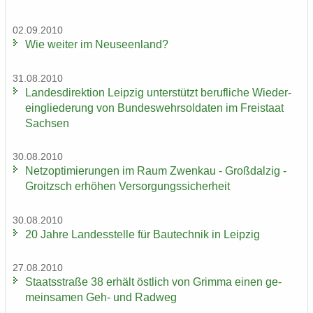
02.09.2010
Wie wei­ter im Neu­seen­land?
31.08.2010
Lan­des­di­rek­ti­on Leip­zig un­ter­stützt be­ruf­li­che Wie­der­
ein­glie­de­rung von Bun­des­wehr­sol­da­ten im Frei­staat
Sach­sen
30.08.2010
Netz­op­ti­mie­run­gen im Raum Zwenkau - Groß­dal­zig -
Groitzsch er­hö­hen Ver­sor­gungs­si­cher­heit
30.08.2010
20 Jahre Lan­des­stel­le für Bau­tech­nik in Leip­zig
27.08.2010
Staats­stra­ße 38 er­hält öst­lich von Grim­ma einen ge­
mein­sa­men Geh- und Rad­weg