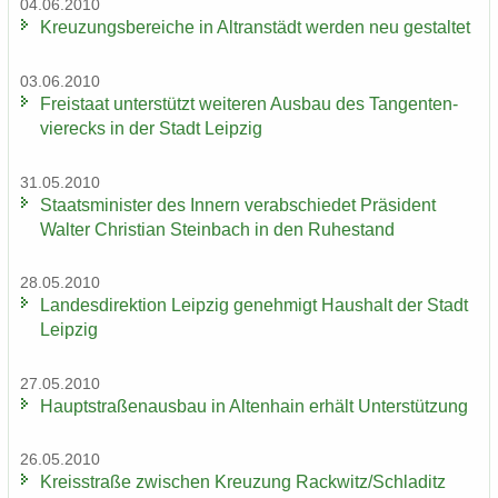
04.06.2010
Kreu­zungs­be­rei­che in Altran­städt wer­den neu ge­stal­tet
03.06.2010
Frei­staat un­ter­stützt wei­te­ren Aus­bau des Tan­gen­ten­
vier­ecks in der Stadt Leip­zig
31.05.2010
Staats­mi­nis­ter des In­nern ver­ab­schie­det Prä­si­dent
Wal­ter Chris­ti­an Stein­bach in den Ru­he­stand
28.05.2010
Lan­des­di­rek­ti­on Leip­zig ge­neh­migt Haus­halt der Stadt
Leip­zig
27.05.2010
Haupt­stra­ßen­aus­bau in Al­ten­hain er­hält Un­ter­stüt­zung
26.05.2010
Kreis­stra­ße zwi­schen Kreu­zung Rack­witz/Schla­ditz