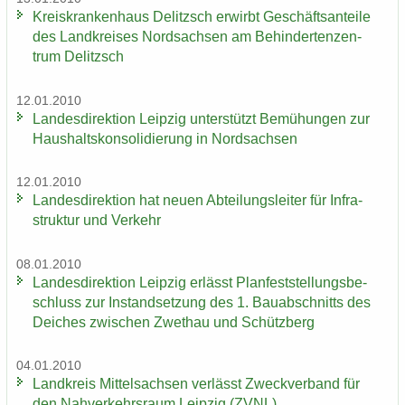
Kreis­kran­ken­haus De­litzsch er­wirbt Ge­schäfts­an­tei­le
des Land­krei­ses Nord­sach­sen am Be­hin­der­ten­zen­
trum De­litzsch
12.01.2010
Lan­des­di­rek­ti­on Leip­zig un­ter­stützt Be­mü­hun­gen zur
Haus­halts­kon­so­li­die­rung in Nord­sach­sen
12.01.2010
Lan­des­di­rek­ti­on hat neuen Ab­tei­lungs­lei­ter für In­fra­
struk­tur und Ver­kehr
08.01.2010
Lan­des­di­rek­ti­on Leip­zig er­lässt Plan­fest­stel­lungs­be­
schluss zur In­stand­set­zung des 1. Bau­ab­schnitts des
Dei­ches zwi­schen Zwet­hau und Schütz­berg
04.01.2010
Land­kreis Mit­tel­sach­sen ver­lässt Zweck­ver­band für
den Nah­ver­kehrs­raum Leip­zig (ZVNL)