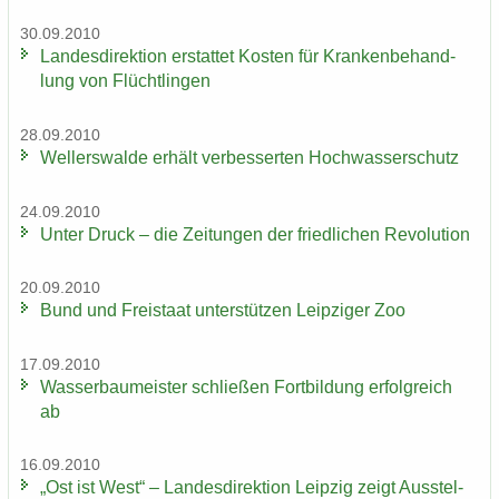
30.09.2010
Lan­des­di­rek­ti­on er­stat­tet Kos­ten für Kran­ken­be­hand­
lung von Flücht­lin­gen
28.09.2010
Wel­ler­s­wal­de er­hält ver­bes­ser­ten Hoch­was­ser­schutz
24.09.2010
Unter Druck – die Zei­tun­gen der fried­li­chen Re­vo­lu­ti­on
20.09.2010
Bund und Frei­staat un­ter­stüt­zen Leip­zi­ger Zoo
17.09.2010
Was­ser­bau­meis­ter schlie­ßen Fort­bil­dung er­folg­reich
ab
16.09.2010
„Ost ist West“ – Lan­des­di­rek­ti­on Leip­zig zeigt Aus­stel­