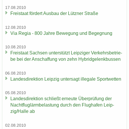
17.08.2010
Frei­staat för­dert Aus­bau der Lütz­ner Stra­ße
12.08.2010
Via Regia - 800 Jahre Be­we­gung und Be­geg­nung
10.08.2010
Frei­staat Sach­sen un­ter­stützt Leip­zi­ger Ver­kehrs­be­trie­
be bei der An­schaf­fung von zehn Hy­brid­ge­lenk­bus­sen
06.08.2010
Lan­des­di­rek­ti­on Leip­zig un­ter­sagt il­le­ga­le Sport­wet­ten
05.08.2010
Lan­des­di­rek­ti­on schließt er­neu­te Über­prü­fung der
Nacht­flug­lärm­be­las­tung durch den Flug­ha­fen Leip­
zig/Halle ab
02.08.2010