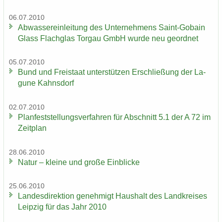
06.07.2010
Ab­was­ser­ein­lei­tung des Un­ter­neh­mens Saint-​Gobain
Glass Flach­glas Tor­gau GmbH wurde neu ge­ord­net
05.07.2010
Bund und Frei­staat un­ter­stüt­zen Er­schlie­ßung der La­
gu­ne Kahns­dorf
02.07.2010
Plan­fest­stel­lungs­ver­fah­ren für Ab­schnitt 5.1 der A 72 im
Zeit­plan
28.06.2010
Natur – klei­ne und große Ein­bli­cke
25.06.2010
Lan­des­di­rek­ti­on ge­neh­migt Haus­halt des Land­krei­ses
Leip­zig für das Jahr 2010