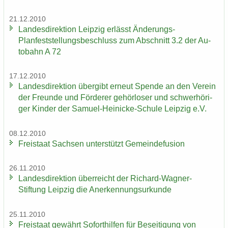
21.12.2010
Lan­des­di­rek­ti­on Leip­zig er­lässt Änderungs-​
Planfeststellungsbeschluss zum Ab­schnitt 3.2 der Au­
to­bahn A 72
17.12.2010
Lan­des­di­rek­ti­on über­gibt er­neut Spen­de an den Ver­ein
der Freun­de und För­de­rer ge­hör­lo­ser und schwer­hö­ri­
ger Kin­der der Samuel-​Heinicke-Schule Leip­zig e.V.
08.12.2010
Frei­staat Sach­sen un­ter­stützt Ge­mein­de­fu­si­on
26.11.2010
Lan­des­di­rek­ti­on über­reicht der Richard-​Wagner-
Stiftung Leip­zig die An­er­ken­nungs­ur­kun­de
25.11.2010
Frei­staat ge­währt So­fort­hil­fen für Be­sei­ti­gung von