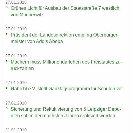
27.01.2010
Grü­nes Licht für Aus­bau der Staats­stra­ße 7 west­lich
von Mo­cher­witz
27.01.2010
Prä­si­dent der Lan­des­di­rek­ti­on emp­fing Ober­bür­ger­
meis­ter von Addis Abeba
27.01.2010
Ma­chern muss Mil­lio­nen­dar­le­hen des Frei­staa­tes zu­
rück­zah­len
27.01.2010
Ha­bicht e.V. stellt Ganz­tags­pro­gramm für Schu­len vor
27.01.2010
Si­che­rung und Re­kul­ti­vie­rung von 5 Leip­zi­ger De­po­
nien soll in den nächs­ten Jah­ren rea­li­siert wer­den
21.01.2010