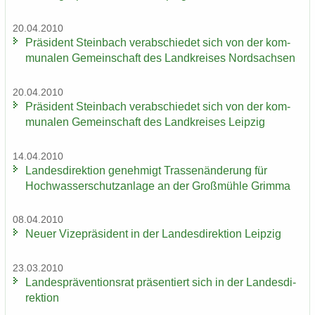
20.04.2010
Prä­si­dent Stein­bach ver­ab­schie­det sich von der kom­
mu­na­len Ge­mein­schaft des Land­krei­ses Nord­sach­sen
20.04.2010
Prä­si­dent Stein­bach ver­ab­schie­det sich von der kom­
mu­na­len Ge­mein­schaft des Land­krei­ses Leip­zig
14.04.2010
Lan­des­di­rek­ti­on ge­neh­migt Tras­sen­än­de­rung für
Hoch­was­ser­schutz­an­la­ge an der Groß­müh­le Grim­ma
08.04.2010
Neuer Vi­ze­prä­si­dent in der Lan­des­di­rek­ti­on Leip­zig
23.03.2010
Lan­des­prä­ven­ti­ons­rat prä­sen­tiert sich in der Lan­des­di­
rek­ti­on