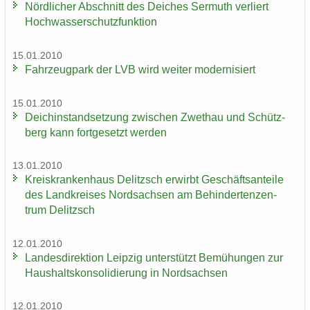
Nörd­li­cher Ab­schnitt des Dei­ches Ser­muth ver­liert
Hoch­was­ser­schutz­funk­ti­on
15.01.2010
Fahr­zeug­park der LVB wird wei­ter mo­der­ni­siert
15.01.2010
Deich­in­stand­set­zung zwi­schen Zwet­hau und Schütz­
berg kann fort­ge­setzt wer­den
13.01.2010
Kreis­kran­ken­haus De­litzsch er­wirbt Ge­schäfts­an­tei­le
des Land­krei­ses Nord­sach­sen am Be­hin­der­ten­zen­
trum De­litzsch
12.01.2010
Lan­des­di­rek­ti­on Leip­zig un­ter­stützt Be­mü­hun­gen zur
Haus­halts­kon­so­li­die­rung in Nord­sach­sen
12.01.2010