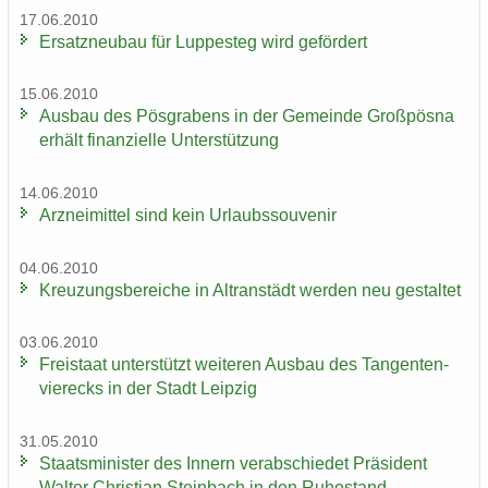
17.06.2010
Er­satz­neu­bau für Lup­pe­steg wird ge­för­dert
15.06.2010
Aus­bau des Pös­gra­bens in der Ge­mein­de Groß­pös­na
er­hält fi­nan­zi­el­le Un­ter­stüt­zung
14.06.2010
Arz­nei­mit­tel sind kein Ur­laubs­sou­ve­nir
04.06.2010
Kreu­zungs­be­rei­che in Altran­städt wer­den neu ge­stal­tet
03.06.2010
Frei­staat un­ter­stützt wei­te­ren Aus­bau des Tan­gen­ten­
vier­ecks in der Stadt Leip­zig
31.05.2010
Staats­mi­nis­ter des In­nern ver­ab­schie­det Prä­si­dent
Wal­ter Chris­ti­an Stein­bach in den Ru­he­stand