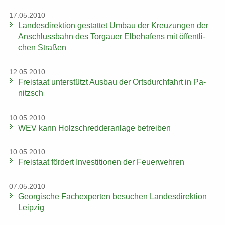
17.05.2010
Lan­des­di­rek­ti­on ge­stat­tet Umbau der Kreu­zun­gen der
An­schluss­bahn des Tor­gau­er El­be­ha­fens mit öf­fent­li­
chen Stra­ßen
12.05.2010
Frei­staat un­ter­stützt Aus­bau der Orts­durch­fahrt in Pa­
nitzsch
10.05.2010
WEV kann Holz­schred­de­r­an­la­ge be­trei­ben
10.05.2010
Frei­staat för­dert In­ves­ti­tio­nen der Feu­er­weh­ren
07.05.2010
Ge­or­gi­sche Fach­ex­per­ten be­su­chen Lan­des­di­rek­ti­on
Leip­zig