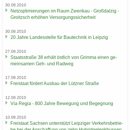
30.08.2010
Netz­op­ti­mie­run­gen im Raum Zwenkau - Groß­dal­zig -
Groitzsch er­hö­hen Ver­sor­gungs­si­cher­heit
30.08.2010
20 Jahre Lan­des­stel­le für Bau­tech­nik in Leip­zig
27.08.2010
Staats­stra­ße 38 er­hält öst­lich von Grim­ma einen ge­
mein­sa­men Geh- und Rad­weg
17.08.2010
Frei­staat för­dert Aus­bau der Lütz­ner Stra­ße
12.08.2010
Via Regia - 800 Jahre Be­we­gung und Be­geg­nung
10.08.2010
Frei­staat Sach­sen un­ter­stützt Leip­zi­ger Ver­kehrs­be­trie­
be bei der An­schaf­fung von zehn Hy­brid­ge­lenk­bus­sen