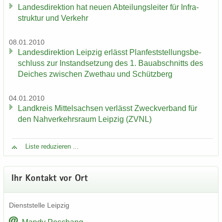
Lan­des­di­rek­ti­on hat neuen Ab­tei­lungs­lei­ter für In­fra­
struk­tur und Ver­kehr
08.01.2010
Lan­des­di­rek­ti­on Leip­zig er­lässt Plan­fest­stel­lungs­be­
schluss zur In­stand­set­zung des 1. Bau­ab­schnitts des
Dei­ches zwi­schen Zwet­hau und Schütz­berg
04.01.2010
Land­kreis Mit­tel­sach­sen ver­lässt Zweck­ver­band für
den Nah­ver­kehrs­raum Leip­zig (ZVNL)
Liste re­du­zie­ren ...
Ihr Kon­takt vor Ort
Dienst­stel­le Leip­zig