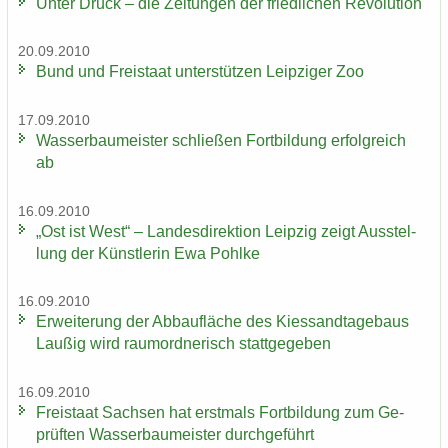
Unter Druck – die Zei­tun­gen der fried­li­chen Re­vo­lu­ti­on
20.09.2010
Bund und Frei­staat un­ter­stüt­zen Leip­zi­ger Zoo
17.09.2010
Was­ser­bau­meis­ter schlie­ßen Fort­bil­dung er­folg­reich
ab
16.09.2010
„Ost ist West“ – Lan­des­di­rek­ti­on Leip­zig zeigt Aus­stel­
lung der Künst­le­rin Ewa Pohl­ke
16.09.2010
Er­wei­te­rung der Ab­bau­flä­che des Kies­sand­ta­ge­baus
Lau­ßig wird raum­ord­ne­risch statt­ge­ge­ben
16.09.2010
Frei­staat Sach­sen hat erst­mals Fort­bil­dung zum Ge­
prüf­ten Was­ser­bau­meis­ter durch­ge­führt