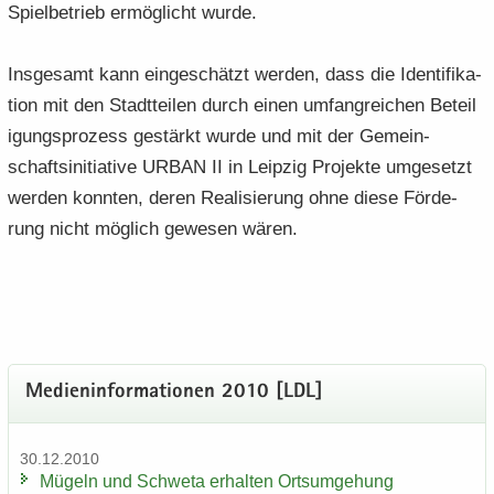
Spiel­be­trieb er­mög­licht wurde.
Ins­ge­samt kann ein­ge­schätzt wer­den, dass die Iden­ti­fi­ka­
ti­on mit den Stadt­tei­len durch einen um­fang­rei­chen Be­tei­l
i­gungs­pro­zess ge­stärkt wurde und mit der Ge­mein­
schafts­in­itia­ti­ve URBAN II in Leip­zig Pro­jek­te um­ge­setzt
wer­den konn­ten, deren Rea­li­sie­rung ohne diese För­de­
rung nicht mög­lich ge­we­sen wären.
Me­di­en­in­for­ma­tio­nen 2010 [LDL]
30.12.2010
Mü­geln und Schwe­ta er­hal­ten Orts­um­ge­hung