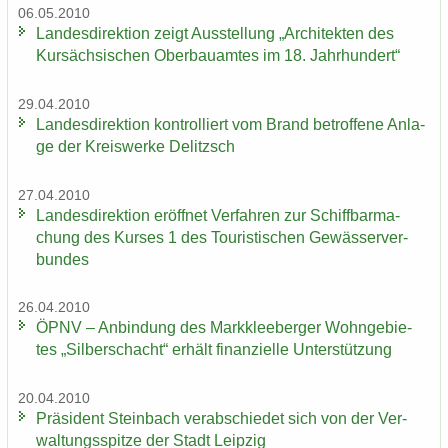
06.05.2010
Lan­des­di­rek­ti­on zeigt Aus­stel­lung „Ar­chi­tek­ten des
Kur­säch­si­schen Ober­bau­am­tes im 18. Jahr­hun­dert“
29.04.2010
Lan­des­di­rek­ti­on kon­trol­liert vom Brand be­trof­fe­ne An­la­
ge der Kreis­wer­ke De­litzsch
27.04.2010
Lan­des­di­rek­ti­on er­öff­net Ver­fah­ren zur Schiff­bar­ma­
chung des Kur­ses 1 des Tou­ris­ti­schen Ge­wäs­ser­ver­
bun­des
26.04.2010
ÖPNV – An­bin­dung des Mark­klee­ber­ger Wohn­ge­bie­
tes „Sil­ber­schacht“ er­hält fi­nan­zi­el­le Un­ter­stüt­zung
20.04.2010
Prä­si­dent Stein­bach ver­ab­schie­det sich von der Ver­
wal­tungs­spit­ze der Stadt Leip­zig