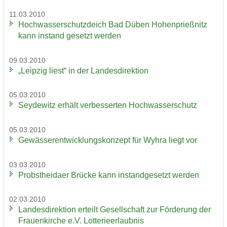
11.03.2010
Hoch­was­ser­schutz­deich Bad Düben Ho­hen­prieß­nitz
kann in­stand ge­setzt wer­den
09.03.2010
„Leip­zig liest“ in der Lan­des­di­rek­ti­on
05.03.2010
Sey­de­witz er­hält ver­bes­ser­ten Hoch­was­ser­schutz
05.03.2010
Ge­wäs­ser­ent­wick­lungs­kon­zept für Wyhra liegt vor
03.03.2010
Probst­hei­da­er Brü­cke kann in­stand­ge­setzt wer­den
02.03.2010
Lan­des­di­rek­ti­on er­teilt Ge­sell­schaft zur För­de­rung der
Frau­en­kir­che e.V. Lot­te­rie­er­laub­nis