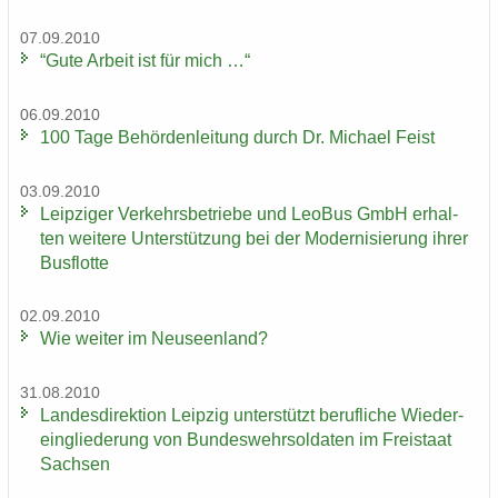
07.09.2010
“Gute Ar­beit ist für mich …“
06.09.2010
100 Tage Be­hör­den­lei­tung durch Dr. Mi­cha­el Feist
03.09.2010
Leip­zi­ger Ver­kehrs­be­trie­be und LeoBus GmbH er­hal­
ten wei­te­re Un­ter­stüt­zung bei der Mo­der­ni­sie­rung ihrer
Bus­flot­te
02.09.2010
Wie wei­ter im Neu­seen­land?
31.08.2010
Lan­des­di­rek­ti­on Leip­zig un­ter­stützt be­ruf­li­che Wie­der­
ein­glie­de­rung von Bun­des­wehr­sol­da­ten im Frei­staat
Sach­sen