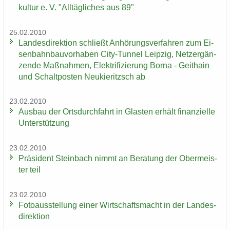
kul­tur e. V. "All­täg­li­ches aus 89"
25.02.2010
Lan­des­di­rek­ti­on schließt An­hö­rungs­ver­fah­ren zum Ei­
sen­bahn­bau­vor­ha­ben City-​Tunnel Leip­zig, Netz­er­gän­
zen­de Maß­nah­men, Elek­tri­fi­zie­rung Borna - Geit­hain
und Schalt­pos­ten Neu­kie­ritzsch ab
23.02.2010
Aus­bau der Orts­durch­fahrt in Glas­ten er­hält fi­nan­zi­el­le
Un­ter­stüt­zung
23.02.2010
Prä­si­dent Stein­bach nimmt an Be­ra­tung der Ober­meis­
ter teil
23.02.2010
Fo­to­aus­stel­lung einer Wirt­schafts­macht in der Lan­des­
di­rek­ti­on