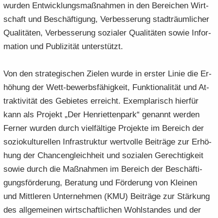
wur­den Ent­wick­lungs­maß­nah­men in den Be­rei­chen Wirt­
schaft und Be­schäf­ti­gung, Ver­bes­se­rung stadt­räum­li­cher
Qua­li­tä­ten, Ver­bes­se­rung so­zia­ler Qua­li­tä­ten sowie In­for­
ma­ti­on und Pu­bli­zi­tät un­ter­stützt.
Von den stra­te­gi­schen Zie­len wurde in ers­ter Linie die Er­
hö­hung der Wett-​bewerbsfähigkeit, Funk­tio­na­li­tät und At­
trak­ti­vi­tät des Ge­bie­tes er­reicht. Ex­em­pla­risch hier­für
kann als Pro­jekt „Der Hen­ri­et­ten­park“ ge­nannt wer­den
Fer­ner wur­den durch viel­fäl­ti­ge Pro­jek­te im Be­reich der
so­zio­kul­tu­rel­len In­fra­struk­tur wert­vol­le Bei­trä­ge zur Er­hö­
hung der Chan­cen­gleich­heit und so­zia­len Ge­rech­tig­keit
sowie durch die Maß­nah­men im Be­reich der Be­schäf­ti­
gungs­för­de­rung, Be­ra­tung und För­de­rung von Klei­nen
und Mitt­le­ren Un­ter­neh­men (KMU) Bei­trä­ge zur Stär­kung
des all­ge­mei­nen wirt­schaft­li­chen Wohl­stan­des und der