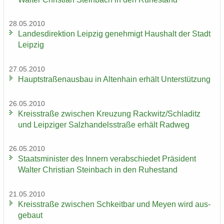
28.05.2010
Lan­des­di­rek­ti­on Leip­zig ge­neh­migt Haus­halt der Stadt
Leip­zig
27.05.2010
Haupt­stra­ßen­aus­bau in Al­ten­hain er­hält Un­ter­stüt­zung
26.05.2010
Kreis­stra­ße zwi­schen Kreu­zung Rack­witz/Schla­ditz
und Leip­zi­ger Salz­han­dels­stra­ße er­hält Rad­weg
26.05.2010
Staats­mi­nis­ter des In­nern ver­ab­schie­det Prä­si­dent
Wal­ter Chris­ti­an Stein­bach in den Ru­he­stand
21.05.2010
Kreis­stra­ße zwi­schen Schkeit­bar und Meyen wird aus­
ge­baut