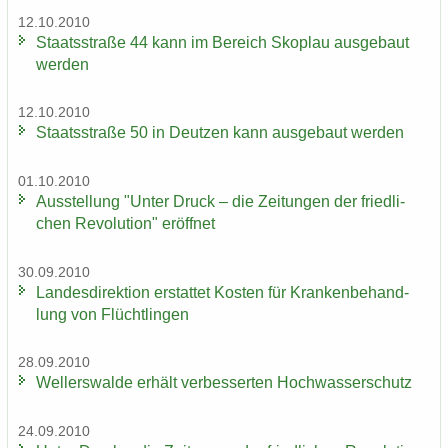
12.10.2010
Staats­stra­ße 44 kann im Be­reich Sko­plau aus­ge­baut
wer­den
12.10.2010
Staats­stra­ße 50 in Deut­zen kann aus­ge­baut wer­den
01.10.2010
Aus­stel­lung "Unter Druck – die Zei­tun­gen der fried­li­
chen Re­vo­lu­ti­on" er­öff­net
30.09.2010
Lan­des­di­rek­ti­on er­stat­tet Kos­ten für Kran­ken­be­hand­
lung von Flücht­lin­gen
28.09.2010
Wel­ler­s­wal­de er­hält ver­bes­ser­ten Hoch­was­ser­schutz
24.09.2010