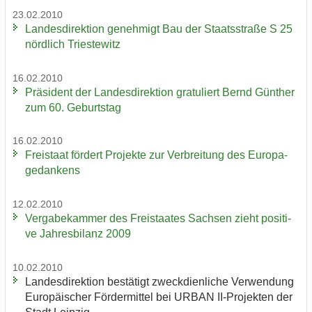
23.02.2010
Lan­des­di­rek­ti­on ge­neh­migt Bau der Staats­stra­ße S 25
nörd­lich Tri­es­te­witz
16.02.2010
Prä­si­dent der Lan­des­di­rek­ti­on gra­tu­liert Bernd Gün­ther
zum 60. Ge­burts­tag
16.02.2010
Frei­staat för­dert Pro­jek­te zur Ver­brei­tung des Eu­ro­pa­
ge­dan­kens
12.02.2010
Ver­ga­be­kam­mer des Frei­staa­tes Sach­sen zieht po­si­ti­
ve Jah­res­bi­lanz 2009
10.02.2010
Lan­des­di­rek­ti­on be­stä­tigt zweck­dien­li­che Ver­wen­dung
Eu­ro­päi­scher För­der­mit­tel bei URBAN II-​Projekten der