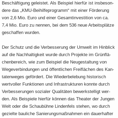
Be­schäf­ti­gung ge­leis­tet. Als Bei­spiel hier­für ist ins­be­son­
de­re das „KMU-​Beihilfeprogramm“ mit einer För­de­rung
von 2,6 Mio. Euro und einer Ge­samt­in­ves­ti­ti­on von ca.
7,4 Mio. Euro zu nen­nen, bei dem 536 neue Ar­beits­plät­ze
ge­schaf­fen wur­den.
Der Schutz und die Ver­bes­se­rung der Um­welt im Hin­blick
auf die Nach­hal­tig­keit wurde durch Pro­jek­te im Grün­flä­
chen­be­reich, wie zum Bei­spiel die Neu­ge­stal­tung von
We­ge­ver­bin­dun­gen und öf­fent­li­chen Frei­flä­chen des Kan­
ta­ten­we­ges ge­för­dert. Die Wie­der­be­le­bung his­to­risch
wert­vol­ler Funk­tio­nen und In­fra­struk­tu­ren konn­te durch
Ver­bes­se­run­gen so­zia­ler Qua­li­tä­ten be­werk­stel­ligt wer­
den. Als Bei­spie­le hier­für kön­nen das Thea­ter der Jun­gen
Welt oder die Schau­büh­ne Lin­den­fels ste­hen, wo durch
ge­ziel­te bau­li­che Sa­nie­rungs­maß­nah­men ein dau­er­haf­ter