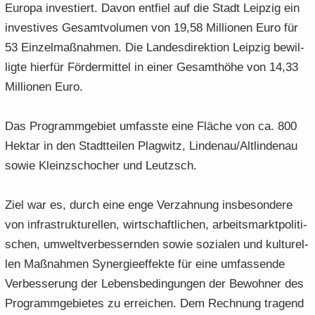
Eu­ro­pa in­ves­tiert. Davon ent­fiel auf die Stadt Leip­zig ein
in­ves­ti­ves Ge­samt­vo­lu­men von 19,58 Mil­lio­nen Euro für
53 Ein­zel­maß­nah­men. Die Lan­des­di­rek­ti­on Leip­zig be­wil­
lig­te hier­für För­der­mit­tel in einer Ge­samt­hö­he von 14,33
Mil­lio­nen Euro.
Das Pro­gramm­ge­biet um­fass­te eine Flä­che von ca. 800
Hekt­ar in den Stadt­tei­len Plag­witz, Lin­den­au/Alt­lin­den­au
sowie Kleinzschoch­er und Leutzsch.
Ziel war es, durch eine enge Ver­zah­nung ins­be­son­de­re
von in­fra­struk­tu­rel­len, wirt­schaft­li­chen, ar­beits­markt­po­li­ti­
schen, um­welt­ver­bes­sern­den sowie so­zia­len und kul­tu­rel­
len Maß­nah­men Syn­er­gie­ef­fek­te für eine um­fas­sen­de
Ver­bes­se­rung der Le­bens­be­din­gun­gen der Be­woh­ner des
Pro­gramm­ge­bie­tes zu er­rei­chen. Dem Rech­nung tra­gend