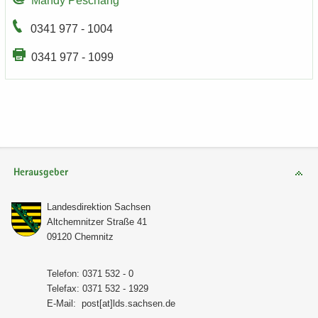
Mandy Peschang
0341 977 - 1004
0341 977 - 1099
Herausgeber
Lan­des­di­rek­ti­on Sach­sen
Alt­chem­nit­zer Stra­ße 41
09120 Chem­nitz
Te­le­fon: 0371 532 - 0
Te­le­fax: 0371 532 - 1929
E-​Mail:
post[at]lds.sach­sen.de