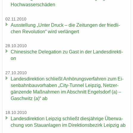
Hoch­was­ser­schä­den
02.11.2010
Aus­stel­lung „Unter Druck – die Zei­tun­gen der fried­li­
chen Re­vo­lu­ti­on“ wird ver­län­gert
28.10.2010
Chi­ne­si­sche De­le­ga­ti­on zu Gast in der Lan­des­di­rek­ti­
on
27.10.2010
Lan­des­di­rek­ti­on schließt An­hö­rungs­ver­fah­ren zum Ei­
sen­bahn­bau­vor­ha­ben „City-​Tunnel Leip­zig, Netz­er­
gän­zen­de Maß­nah­men im Ab­schnitt En­gels­dorf (a) –
Gaschwitz (a)“ ab
18.10.2010
Lan­des­di­rek­ti­on Leip­zig schließt dies­jäh­ri­ge Über­wa­
chung von Stau­an­la­gen im Di­rek­ti­ons­be­zirk Leip­zig ab