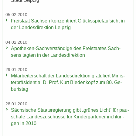
Stadt Leip­zig
05.02.2010
Frei­staat Sach­sen kon­zen­triert Glücks­spiel­auf­sicht in
der Lan­des­di­rek­ti­on Leip­zig
04.02.2010
Apotheken-​Sachverständige des Frei­staa­tes Sach­
sens tag­ten in der Lan­des­di­rek­ti­on
29.01.2010
Mit­ar­bei­ter­schaft der Lan­des­di­rek­ti­on gra­tu­liert Mi­nis­
ter­prä­si­dent a. D. Prof. Kurt Bie­den­kopf zum 80. Ge­
burts­tag
28.01.2010
Säch­si­sche Staats­re­gie­rung gibt „grü­nes Licht“ für pau­
scha­le Lan­des­zu­schüs­se für Kin­der­gar­ten­ein­rich­tun­
gen in 2010