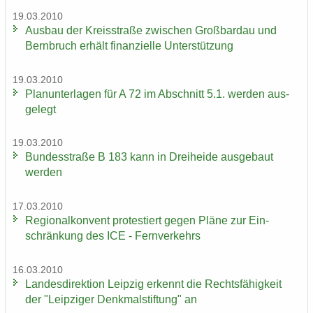
19.03.2010
Aus­bau der Kreis­stra­ße zwi­schen Groß­bardau und
Bern­bruch er­hält fi­nan­zi­el­le Un­ter­stüt­zung
19.03.2010
Plan­un­ter­la­gen für A 72 im Ab­schnitt 5.1. wer­den aus­
ge­legt
19.03.2010
Bun­des­stra­ße B 183 kann in Drei­hei­de aus­ge­baut
wer­den
17.03.2010
Re­gio­nal­kon­vent pro­tes­tiert gegen Pläne zur Ein­
schrän­kung des ICE - Fern­ver­kehrs
16.03.2010
Lan­des­di­rek­ti­on Leip­zig er­kennt die Rechts­fä­hig­keit
der "Leip­zi­ger Denk­mal­stif­tung" an