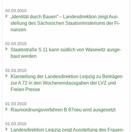
02.03.2010
„Iden­ti­tät durch Bauen“ – Lan­des­di­rek­ti­on zeigt Aus­
stel­lung des Säch­si­schen Staats­mi­nis­te­ri­ums der Fi­
nan­zen
02.03.2010
Staats­stra­ße S 11 kann süd­lich von Wase­witz aus­ge­
baut wer­den
01.03.2010
Klar­stel­lung der Lan­des­di­rek­ti­on Leip­zig zu Bei­trä­gen
zur A 72 in den Wo­chen­end­aus­ga­ben der LVZ und
Frei­en Pres­se
01.03.2010
Raum­ord­nungs­ver­fah­ren B 87neu wird aus­ge­setzt
01.03.2010
Lan­des­di­rek­ti­on Leip­zig zeigt Aus­stel­lung des Frau­en­