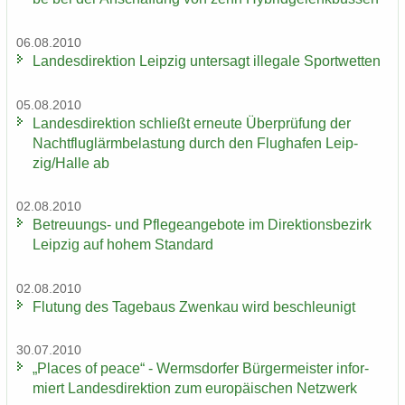
06.08.2010
Lan­des­di­rek­ti­on Leip­zig un­ter­sagt il­le­ga­le Sport­wet­ten
05.08.2010
Lan­des­di­rek­ti­on schließt er­neu­te Über­prü­fung der
Nacht­flug­lärm­be­las­tung durch den Flug­ha­fen Leip­
zig/Halle ab
02.08.2010
Betreuungs-​ und Pfle­ge­an­ge­bo­te im Di­rek­ti­ons­be­zirk
Leip­zig auf hohem Stan­dard
02.08.2010
Flu­tung des Ta­ge­baus Zwenkau wird be­schleu­nigt
30.07.2010
„Places of peace“ - Werms­dor­fer Bür­ger­meis­ter in­for­
miert Lan­des­di­rek­ti­on zum eu­ro­päi­schen Netz­werk