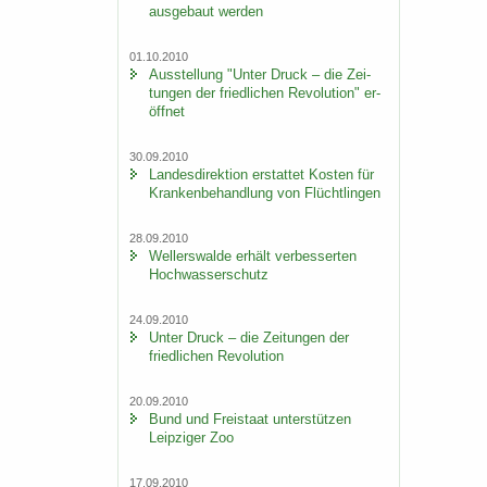
aus­ge­baut wer­den
01.10.2010
Aus­stel­lung "Unter Druck – die Zei­
tun­gen der fried­li­chen Re­vo­lu­ti­on" er­
öff­net
30.09.2010
Lan­des­di­rek­ti­on er­stat­tet Kos­ten für
Kran­ken­be­hand­lung von Flücht­lin­gen
28.09.2010
Wel­ler­s­wal­de er­hält ver­bes­ser­ten
Hoch­was­ser­schutz
24.09.2010
Unter Druck – die Zei­tun­gen der
fried­li­chen Re­vo­lu­ti­on
20.09.2010
Bund und Frei­staat un­ter­stüt­zen
Leip­zi­ger Zoo
17.09.2010