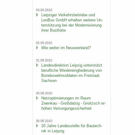
03.09.2010
Leip­zi­ger Ver­kehrs­be­trie­be und
LeoBus GmbH er­hal­ten wei­te­re Un­
ter­stüt­zung bei der Mo­der­ni­sie­rung
ihrer Bus­flot­te
02.09.2010
Wie wei­ter im Neu­seen­land?
31.08.2010
Lan­des­di­rek­ti­on Leip­zig un­ter­stützt
be­ruf­li­che Wie­der­ein­glie­de­rung von
Bun­des­wehr­sol­da­ten im Frei­staat
Sach­sen
30.08.2010
Netz­op­ti­mie­run­gen im Raum
Zwenkau - Groß­dal­zig - Groitzsch er­
hö­hen Ver­sor­gungs­si­cher­heit
30.08.2010
20 Jahre Lan­des­stel­le für Bau­tech­
nik in Leip­zig