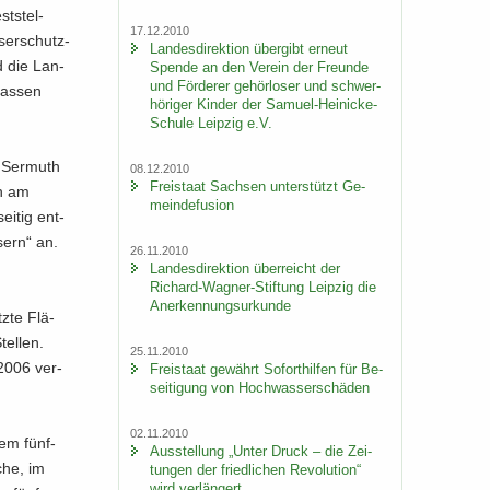
t­stel­
17.12.2010
­ser­schutz­
Lan­des­di­rek­ti­on über­gibt er­neut
d die Lan­
Spen­de an den Ver­ein der Freun­de
und För­de­rer ge­hör­lo­ser und schwer­
las­sen
hö­ri­ger Kin­der der Samuel-​Heinicke-
Schule Leip­zig e.V.
l Ser­muth
08.12.2010
Frei­staat Sach­sen un­ter­stützt Ge­
ah am
mein­de­fu­si­on
ei­tig ent­
sern“ an.
26.11.2010
Lan­des­di­rek­ti­on über­reicht der
Richard-​Wagner-Stiftung Leip­zig die
An­er­ken­nungs­ur­kun­de
z­te Flä­
el­len.
25.11.2010
 2006 ver­
Frei­staat ge­währt So­fort­hil­fen für Be­
sei­ti­gung von Hoch­was­ser­schä­den
02.11.2010
nem fünf­
Aus­stel­lung „Unter Druck – die Zei­
­che, im
tun­gen der fried­li­chen Re­vo­lu­ti­on“
wird ver­län­gert