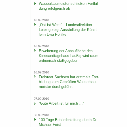
Was­ser­bau­meis­ter schlie­ßen Fort­bil­
dung er­folg­reich ab
16.09.2010
„Ost ist West“ – Lan­des­di­rek­ti­on
Leip­zig zeigt Aus­stel­lung der Künst­
le­rin Ewa Pohl­ke
16.09.2010
Er­wei­te­rung der Ab­bau­flä­che des
Kies­sand­ta­ge­baus Lau­ßig wird raum­
ord­ne­risch statt­ge­ge­ben
16.09.2010
Frei­staat Sach­sen hat erst­mals Fort­
bil­dung zum Ge­prüf­ten Was­ser­bau­
meis­ter durch­ge­führt
07.09.2010
“Gute Ar­beit ist für mich …“
06.09.2010
100 Tage Be­hör­den­lei­tung durch Dr.
Mi­cha­el Feist