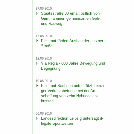
27.08.2010
Staats­stra­ße 38 er­hält öst­lich von
Grim­ma einen ge­mein­sa­men Geh-
und Rad­weg
17.08.2010
Frei­staat för­dert Aus­bau der Lütz­ner
Stra­ße
12.08.2010
Via Regia - 800 Jahre Be­we­gung und
Be­geg­nung
10.08.2010
Frei­staat Sach­sen un­ter­stützt Leip­zi­
ger Ver­kehrs­be­trie­be bei der An­
schaf­fung von zehn Hy­brid­ge­lenk­
bus­sen
06.08.2010
Lan­des­di­rek­ti­on Leip­zig un­ter­sagt il­
le­ga­le Sport­wet­ten