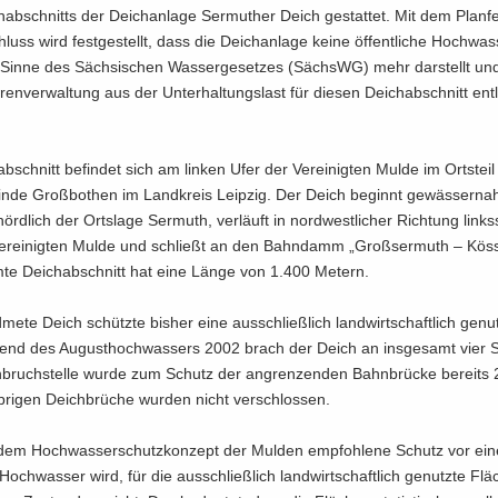
ab­schnitts der Deich­an­la­ge Ser­muther Deich ge­stat­tet. Mit dem Plan­fes
hluss wird fest­ge­stellt, dass die Deich­an­la­ge keine öf­fent­li­che Hoch­was
m Sinne des Säch­si­schen Was­ser­ge­set­zes (SächsWG) mehr dar­stellt un
r­ren­ver­wal­tung aus der Un­ter­hal­tungs­last für die­sen Deich­ab­schnitt ent­
b­schnitt be­fin­det sich am lin­ken Ufer der Ver­ei­nig­ten Mulde im Orts­tei
n­de Groß­bo­then im Land­kreis Leip­zig. Der Deich be­ginnt ge­wäs­ser­n
örd­lich der Orts­la­ge Ser­muth, ver­läuft in nord­west­li­cher Rich­tung links­s
er­ei­nig­ten Mulde und schließt an den Bahn­damm „Groß­ser­muth – Kös­
­te Deich­ab­schnitt hat eine Länge von 1.400 Me­tern.
­me­te Deich schütz­te bis­her eine aus­schließ­lich land­wirt­schaft­lich ge­nut
end des Au­gust­hoch­was­sers 2002 brach der Deich an ins­ge­samt vier St
­bruch­stel­le wurde zum Schutz der an­gren­zen­den Bahn­brü­cke be­reits
üb­ri­gen Deich­brü­che wur­den nicht ver­schlos­sen.
em Hoch­was­ser­schutz­kon­zept der Mul­den emp­foh­le­ne Schutz vor ei
n Hoch­was­ser wird, für die aus­schließ­lich land­wirt­schaft­lich ge­nutz­te Flä