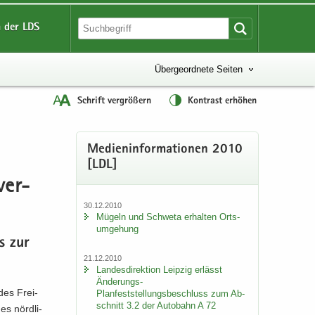
 der LDS
Übergeordnete Seiten
Schrift vergrößern
Kontrast erhöhen
Me­di­en­in­for­ma­tio­nen 2010
[LDL]
ver­
30.12.2010
Mü­geln und Schwe­ta er­hal­ten Orts­
um­ge­hung
ss zur
21.12.2010
Lan­des­di­rek­ti­on Leip­zig er­lässt
Änderungs-​
 des Frei­
Planfeststellungsbeschluss zum Ab­
schnitt 3.2 der Au­to­bahn A 72
es nörd­li­