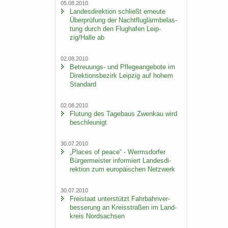
05.08.2010
Lan­des­di­rek­ti­on schließt er­neu­te
Über­prü­fung der Nacht­flug­lärm­be­las­
tung durch den Flug­ha­fen Leip­
zig/Halle ab
02.08.2010
Betreuungs-​ und Pfle­ge­an­ge­bo­te im
Di­rek­ti­ons­be­zirk Leip­zig auf hohem
Stan­dard
02.08.2010
Flu­tung des Ta­ge­baus Zwenkau wird
be­schleu­nigt
30.07.2010
„Places of peace“ - Werms­dor­fer
Bür­ger­meis­ter in­for­miert Lan­des­di­
rek­ti­on zum eu­ro­päi­schen Netz­werk
30.07.2010
Frei­staat un­ter­stützt Fahr­bahn­ver­
bes­se­rung an Kreis­stra­ßen im Land­
kreis Nord­sach­sen