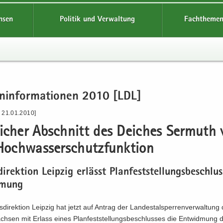
hsen
Politik und Verwaltung
Fachthemen
en­in­for­ma­tio­nen 2010 [LDL]
- 21.01.2010]
li­cher Ab­schnitt des Dei­ches Ser­muth 
Hoch­was­ser­schutz­funk­ti­on
di­rek­ti­on Leip­zig er­lässt Plan­fest­stel­lungs­be­schlu
­mung
­di­rek­ti­on Leip­zig hat jetzt auf An­trag der Lan­des­tal­sper­ren­ver­wal­tung
ch­sen mit Er­lass eines Plan­fest­stel­lungs­be­schlus­ses die Ent­wid­mung d