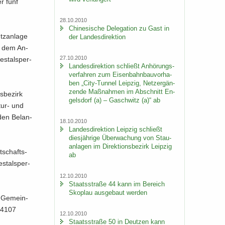
er fünf
28.10.2010
Chi­ne­si­sche De­le­ga­ti­on zu Gast in
z­an­la­ge
der Lan­des­di­rek­ti­on
te dem An­
27.10.2010
es­tal­sper­
Lan­des­di­rek­ti­on schließt An­hö­rungs­
ver­fah­ren zum Ei­sen­bahn­bau­vor­ha­
ben „City-​Tunnel Leip­zig, Netz­er­gän­
zen­de Maß­nah­men im Ab­schnitt En­
­be­zirk
gels­dorf (a) – Gaschwitz (a)“ ab
tur-​ und
den Be­lan­
18.10.2010
Lan­des­di­rek­ti­on Leip­zig schließt
dies­jäh­ri­ge Über­wa­chung von Stau­
an­la­gen im Di­rek­ti­ons­be­zirk Leip­zig
t­schafts­
ab
s­tal­sper­
12.10.2010
Staats­stra­ße 44 kann im Be­reich
Sko­plau aus­ge­baut wer­den
r Ge­mein­
 04107
12.10.2010
Staats­stra­ße 50 in Deut­zen kann