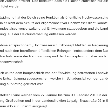
en Zu­stand er­reicht. Das be­deu­tet, dass die Flä­chen sta­tis­tisch nur all
flu­tet wer­den.
­wid­mung hat der Deich seine Funk­ti­on als öf­fent­li­che Hoch­was­ser­schut
. Da er nicht dem Schutz der All­ge­mein­heit vor Hoch­was­ser dient, konn­
n­des­tal­sper­ren­ver­wal­tung auf Ent­wid­mung statt­ge­ge­ben und die Lan­d
­tung aus der Deich­un­ter­hal­tung ent­las­sen wer­den.
h­me ent­spricht dem „Hoch­was­ser­schutz­kon­zept Mul­den im Re­gie­rungs
nd auch den be­trof­fe­nen öf­fent­li­chen Be­lan­gen, ins­be­son­de­re dem Na
ts­schutz sowie der Raum­ord­nung und der Lan­des­pla­nung, aber auch 
­ser­wirt­schaft.
ich wurde dem haupt­säch­lich von der Ent­wid­mung be­trof­fe­nen Land­wir
ne Ent­schä­di­gung zu­ge­spro­chen, wel­che im Scha­dens­fall von der Lan­de
tung auf An­trag ge­leis­tet wird.
e­stell­ten Pläne wer­den vom 27. Ja­nu­ar bis zum 09. Fe­bru­ar 2010 in de
tung Groß­bo­then und in der Lan­des­di­rek­ti­on Leip­zig, Brau­stra­ße 02 in
aum 435 zur Ein­sicht aus­ge­legt.