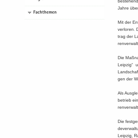
be­stehen­d
Jahre über­
Fachthemen
Mit der Ent
ver­lo­ren
trag der La
ren­ver­wal
Die Maß­na
Leip­zig“ u
Land­schaf
gen der Was
Als Aus­gle
be­trieb ei
ren­ver­wal­
Die fest­g
de­ver­wal­
Leip­zig, R