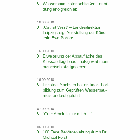
Was­ser­bau­meis­ter schlie­ßen Fort­bil­
dung er­folg­reich ab
16.09.2010
„Ost ist West“ – Lan­des­di­rek­ti­on
Leip­zig zeigt Aus­stel­lung der Künst­
le­rin Ewa Pohl­ke
16.09.2010
Er­wei­te­rung der Ab­bau­flä­che des
Kies­sand­ta­ge­baus Lau­ßig wird raum­
ord­ne­risch statt­ge­ge­ben
16.09.2010
Frei­staat Sach­sen hat erst­mals Fort­
bil­dung zum Ge­prüf­ten Was­ser­bau­
meis­ter durch­ge­führt
07.09.2010
“Gute Ar­beit ist für mich …“
06.09.2010
100 Tage Be­hör­den­lei­tung durch Dr.
Mi­cha­el Feist