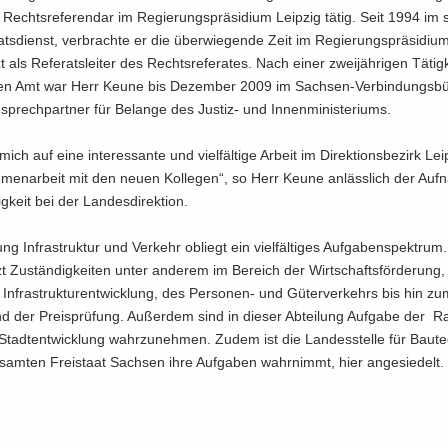
s Rechts­re­fe­ren­dar im Re­gie­rungs­prä­si­di­um Leip­zig tätig. Seit 1994 im 
s­dienst, ver­brach­te er die über­wie­gen­de Zeit im Re­gie­rungs­prä­si­di
zt als Re­fe­rats­lei­ter des Rechts­re­fe­ra­tes. Nach einer zwei­jäh­ri­gen Tä­tig­
­gen Amt war Herr Keune bis De­zem­ber 2009 im Sachsen-​Verbindungsbü
­sprech­part­ner für Be­lan­ge des Justiz-​ und In­nen­mi­nis­te­ri­ums.
ich auf eine in­ter­es­san­te und viel­fäl­ti­ge Ar­beit im Di­rek­ti­ons­be­zirk Le
­men­ar­beit mit den neuen Kol­le­gen“, so Herr Keune an­läss­lich der Auf
ig­keit bei der Lan­des­di­rek­ti­on.
ung In­fra­struk­tur und Ver­kehr ob­liegt ein viel­fäl­ti­ges Auf­ga­ben­spek­trum.
zt Zu­stän­dig­kei­ten unter an­de­rem im Be­reich der Wirt­schafts­för­de­rung
n In­fra­struk­tur­ent­wick­lung, des Personen-​ und Gü­ter­ver­kehrs bis hin z
d der Preis­prü­fung. Au­ßer­dem sind in die­ser Ab­tei­lung Auf­ga­be der 
adt­ent­wick­lung wahr­zu­neh­men. Zudem ist die Lan­des­stel­le für Bau­tec
sam­ten Frei­staat Sach­sen ihre Auf­ga­ben wahr­nimmt, hier an­ge­sie­delt.