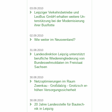
03.09.2010
Leip­zi­ger Ver­kehrs­be­trie­be und
LeoBus GmbH er­hal­ten wei­te­re Un­
ter­stüt­zung bei der Mo­der­ni­sie­rung
ihrer Bus­flot­te
02.09.2010
Wie wei­ter im Neu­seen­land?
31.08.2010
Lan­des­di­rek­ti­on Leip­zig un­ter­stützt
be­ruf­li­che Wie­der­ein­glie­de­rung von
Bun­des­wehr­sol­da­ten im Frei­staat
Sach­sen
30.08.2010
Netz­op­ti­mie­run­gen im Raum
Zwenkau - Groß­dal­zig - Groitzsch er­
hö­hen Ver­sor­gungs­si­cher­heit
30.08.2010
20 Jahre Lan­des­stel­le für Bau­tech­
nik in Leip­zig