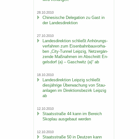
28.10.2010
Chi­ne­si­sche De­le­ga­ti­on zu Gast in
der Lan­des­di­rek­ti­on
27.10.2010
Lan­des­di­rek­ti­on schließt An­hö­rungs­
ver­fah­ren zum Ei­sen­bahn­bau­vor­ha­
ben „City-​Tunnel Leip­zig, Netz­er­gän­
zen­de Maß­nah­men im Ab­schnitt En­
gels­dorf (a) – Gaschwitz (a)“ ab
18.10.2010
Lan­des­di­rek­ti­on Leip­zig schließt
dies­jäh­ri­ge Über­wa­chung von Stau­
an­la­gen im Di­rek­ti­ons­be­zirk Leip­zig
ab
12.10.2010
Staats­stra­ße 44 kann im Be­reich
Sko­plau aus­ge­baut wer­den
12.10.2010
Staats­stra­ße 50 in Deut­zen kann