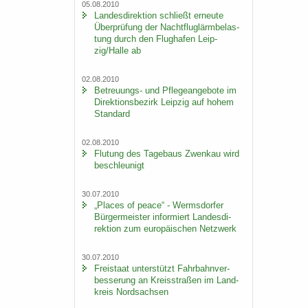
05.08.2010
Lan­des­di­rek­ti­on schließt er­neu­te
Über­prü­fung der Nacht­flug­lärm­be­las­
tung durch den Flug­ha­fen Leip­
zig/Halle ab
02.08.2010
Betreuungs-​ und Pfle­ge­an­ge­bo­te im
Di­rek­ti­ons­be­zirk Leip­zig auf hohem
Stan­dard
02.08.2010
Flu­tung des Ta­ge­baus Zwenkau wird
be­schleu­nigt
30.07.2010
„Places of peace“ - Werms­dor­fer
Bür­ger­meis­ter in­for­miert Lan­des­di­
rek­ti­on zum eu­ro­päi­schen Netz­werk
30.07.2010
Frei­staat un­ter­stützt Fahr­bahn­ver­
bes­se­rung an Kreis­stra­ßen im Land­
kreis Nord­sach­sen