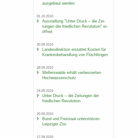
aus­ge­baut wer­den
01.10.2010
Aus­stel­lung "Unter Druck – die Zei­
tun­gen der fried­li­chen Re­vo­lu­ti­on" er­
öff­net
30.09.2010
Lan­des­di­rek­ti­on er­stat­tet Kos­ten für
Kran­ken­be­hand­lung von Flücht­lin­gen
28.09.2010
Wel­ler­s­wal­de er­hält ver­bes­ser­ten
Hoch­was­ser­schutz
24.09.2010
Unter Druck – die Zei­tun­gen der
fried­li­chen Re­vo­lu­ti­on
20.09.2010
Bund und Frei­staat un­ter­stüt­zen
Leip­zi­ger Zoo
17.09.2010