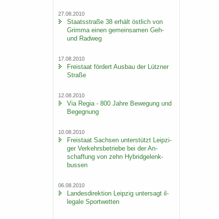
27.08.2010
Staats­stra­ße 38 er­hält öst­lich von
Grim­ma einen ge­mein­sa­men Geh-
und Rad­weg
17.08.2010
Frei­staat för­dert Aus­bau der Lütz­ner
Stra­ße
12.08.2010
Via Regia - 800 Jahre Be­we­gung und
Be­geg­nung
10.08.2010
Frei­staat Sach­sen un­ter­stützt Leip­zi­
ger Ver­kehrs­be­trie­be bei der An­
schaf­fung von zehn Hy­brid­ge­lenk­
bus­sen
06.08.2010
Lan­des­di­rek­ti­on Leip­zig un­ter­sagt il­
le­ga­le Sport­wet­ten