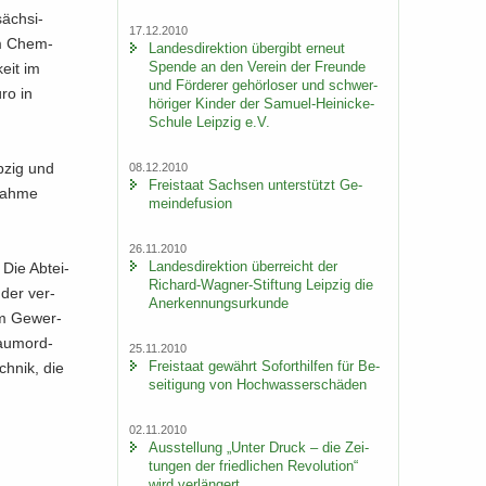
säch­si­
17.12.2010
­um Chem­
Lan­des­di­rek­ti­on über­gibt er­neut
Spen­de an den Ver­ein der Freun­de
keit im
und För­de­rer ge­hör­lo­ser und schwer­
ro in
hö­ri­ger Kin­der der Samuel-​Heinicke-
Schule Leip­zig e.V.
ip­zig und
08.12.2010
Frei­staat Sach­sen un­ter­stützt Ge­
­nah­me
mein­de­fu­si­on
26.11.2010
Lan­des­di­rek­ti­on über­reicht der
 Die Ab­tei­
Richard-​Wagner-Stiftung Leip­zig die
, der ver­
An­er­ken­nungs­ur­kun­de
um Ge­wer­
Raum­ord­
25.11.2010
Frei­staat ge­währt So­fort­hil­fen für Be­
h­nik, die
sei­ti­gung von Hoch­was­ser­schä­den
02.11.2010
Aus­stel­lung „Unter Druck – die Zei­
tun­gen der fried­li­chen Re­vo­lu­ti­on“
wird ver­län­gert