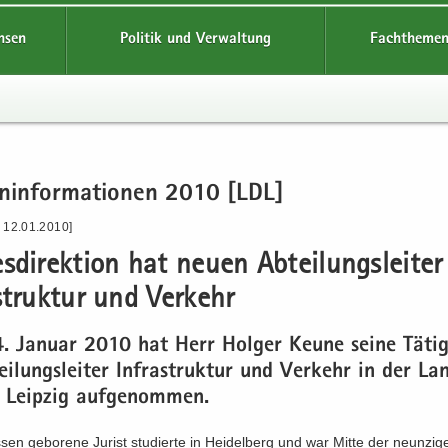
hsen
Politik und Verwaltung
Fachthemen
en­in­for­ma­tio­nen 2010 [LDL]
- 12.01.2010]
s­di­rek­ti­on hat neuen Ab­tei­lungs­lei­ter
­struk­tur und Ver­kehr
 Ja­nu­ar 2010 hat Herr Hol­ger Keune seine Tä­tig
ei­lungs­lei­ter In­fra­struk­tur und Ver­kehr in der Lan
n Leip­zig auf­ge­nom­men.
sen ge­bo­re­ne Ju­rist stu­dier­te in Hei­del­berg und war Mitte der neun­zi­