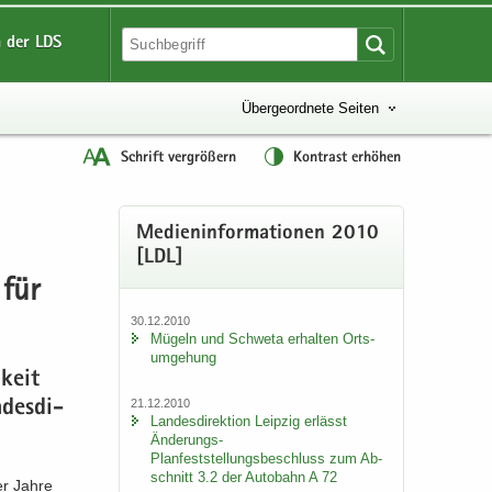
 der LDS
Übergeordnete Seiten
Schrift vergrößern
Kontrast erhöhen
Me­di­en­in­for­ma­tio­nen 2010
[LDL]
 für
30.12.2010
Mü­geln und Schwe­ta er­hal­ten Orts­
um­ge­hung
­keit
21.12.2010
­des­di­
Lan­des­di­rek­ti­on Leip­zig er­lässt
Änderungs-​
Planfeststellungsbeschluss zum Ab­
schnitt 3.2 der Au­to­bahn A 72
ger Jahre