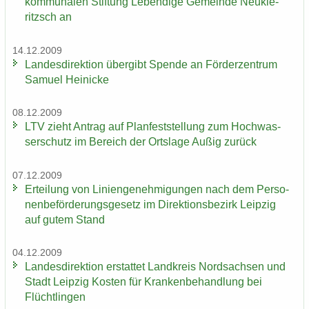
kom­mu­na­len Stif­tung Le­ben­di­ge Ge­mein­de Neu­kie­
ritzsch an
14.12.2009
Lan­des­di­rek­ti­on über­gibt Spen­de an För­der­zen­trum
Sa­mu­el Hei­ni­cke
08.12.2009
LTV zieht An­trag auf Plan­fest­stel­lung zum Hoch­was­
ser­schutz im Be­reich der Orts­la­ge Außig zu­rück
07.12.2009
Er­tei­lung von Li­ni­en­ge­neh­mi­gun­gen nach dem Per­so­
nen­be­för­de­rungs­ge­setz im Di­rek­ti­ons­be­zirk Leip­zig
auf gutem Stand
04.12.2009
Lan­des­di­rek­ti­on er­stat­tet Land­kreis Nord­sach­sen und
Stadt Leip­zig Kos­ten für Kran­ken­be­hand­lung bei
Flücht­lin­gen