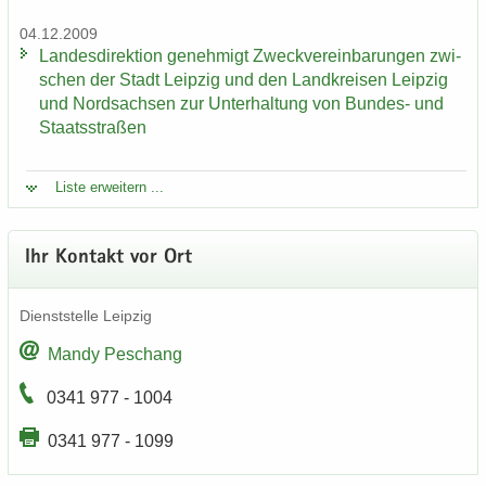
04.12.2009
Lan­des­di­rek­ti­on ge­neh­migt Zweck­ver­ein­ba­run­gen zwi­
schen der Stadt Leip­zig und den Land­krei­sen Leip­zig
und Nord­sach­sen zur Un­ter­hal­tung von Bundes-​ und
Staats­stra­ßen
Liste er­wei­tern ...
Ihr Kon­takt vor Ort
Dienst­stel­le Leip­zig
Mandy Peschang
0341 977 - 1004
0341 977 - 1099