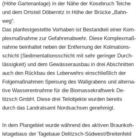
(Höhe Gar­ten­an­la­ge) in der Nähe der Ko­se­bruch Tei­che
und dem Orts­teil Dö­ber­nitz in Höhe der Brü­cke „Bahn­
weg“.
Das plan­fest­ge­stell­te Vor­ha­ben ist Be­stand­teil einer Kom­
plex­maß­nah­me zur Ge­fah­ren­ab­wehr. Diese Kom­plex­maß­
nah­me be­inhal­tet neben der Ent­fer­nung der Kol­ma­ti­ons­
schicht (Se­di­men­ta­ti­ons­schicht mit sehr ge­rin­ger Durch­
läs­sig­keit) und dem Ge­wäs­ser­aus­bau in drei Ab­schnit­ten
auch den Rück­bau des Lober­wehrs ein­schließ­lich der
Fol­ge­maß­nah­men Spei­sung des Wall­gra­bens und al­ter­na­
ti­ve Was­ser­ent­nah­me für die Bio­mas­se­kraft­werk De­
litzsch GmbH. Diese drei Teil­ob­jek­te wur­den be­reits
durch das Land­rats­amt Nord­sach­sen ge­neh­migt.
In dem Plan­ge­biet wurde wäh­rend des ak­ti­ven Braun­koh­
le­ta­ge­baus der Ta­ge­baue Delitzsch-​Südwest/Brei­ten­feld