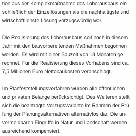
ti­on aus der Kom­plex­maß­nah­me des Lober­aus­baus ein­
schließ­lich der Ein­zel­lö­sun­gen als die nach­hal­tigs­te und
wirt­schaft­lichs­te Lö­sung vor­zugs­wür­dig war.
Die Rea­li­sie­rung des Lober­aus­baus soll noch in die­sem
Jahr mit den bau­vor­be­rei­ten­den Maß­nah­men be­gon­nen
wer­den. Es wird mit einer Bau­zeit von 18 Mo­na­ten ge­
rech­net. Für die Rea­li­sie­rung die­ses Vor­ha­bens sind ca.
7,5 Mil­lio­nen Euro Net­to­bau­kos­ten ver­an­schlagt.
Im Plan­fest­stel­lungs­ver­fah­ren wur­den alle öf­fent­li­chen
und pri­va­ten Be­lan­ge be­rück­sich­tigt. Des Wei­te­ren stellt
sich die be­an­trag­te Vor­zugs­va­ri­an­te im Rah­men der Prü­
fung der Pla­nungs­al­ter­na­ti­ven al­ter­na­tiv­los dar. Die un­
ver­meid­ba­ren Ein­grif­fe in Natur und Land­schaft wer­den
aus­rei­chend kom­pen­siert.