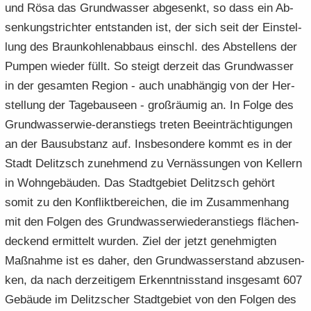
und Rösa das Grund­was­ser ab­ge­senkt, so dass ein Ab­
sen­kungs­trich­ter ent­stan­den ist, der sich seit der Ein­stel­
lung des Braun­koh­len­ab­baus einschl. des Ab­stel­lens der
Pum­pen wie­der füllt. So steigt der­zeit das Grund­was­ser
in der ge­sam­ten Re­gi­on - auch un­ab­hän­gig von der Her­
stel­lung der Ta­ge­bau­se­en - groß­räu­mig an. In Folge des
Grundwasserwie-​deranstiegs tre­ten Be­ein­träch­ti­gun­gen
an der Bau­sub­stanz auf. Ins­be­son­de­re kommt es in der
Stadt De­litzsch zu­neh­mend zu Ver­näs­sun­gen von Kel­lern
in Wohn­ge­bäu­den. Das Stadt­ge­biet De­litzsch ge­hört
somit zu den Kon­flikt­be­rei­chen, die im Zu­sam­men­hang
mit den Fol­gen des Grund­was­ser­wie­der­an­stiegs flä­chen­
de­ckend er­mit­telt wur­den. Ziel der jetzt ge­neh­mig­ten
Maß­nah­me ist es daher, den Grund­was­ser­stand ab­zu­sen­
ken, da nach der­zei­ti­gem Er­kennt­nis­stand ins­ge­samt 607
Ge­bäu­de im De­litz­scher Stadt­ge­biet von den Fol­gen des