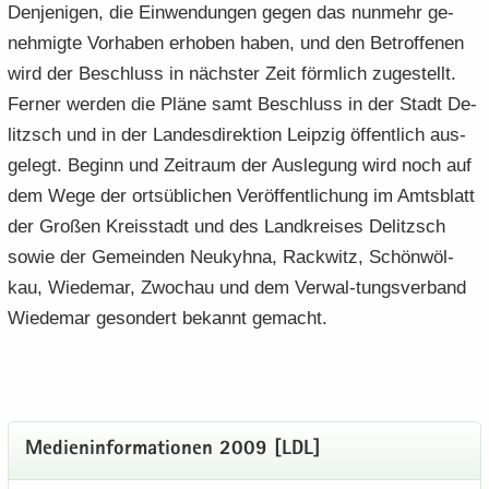
Den­je­ni­gen, die Ein­wen­dun­gen gegen das nun­mehr ge­
neh­mig­te Vor­ha­ben er­ho­ben haben, und den Be­trof­fe­nen
wird der Be­schluss in nächs­ter Zeit förm­lich zu­ge­stellt.
Fer­ner wer­den die Pläne samt Be­schluss in der Stadt De­
litzsch und in der Lan­des­di­rek­ti­on Leip­zig öf­fent­lich aus­
ge­legt. Be­ginn und Zeit­raum der Aus­le­gung wird noch auf
dem Wege der orts­üb­li­chen Ver­öf­fent­li­chung im Amts­blatt
der Gro­ßen Kreis­stadt und des Land­krei­ses De­litzsch
sowie der Ge­mein­den Neukyh­na, Rack­witz, Schön­wöl­
kau, Wie­de­mar, Zwoch­au und dem Verwal-​tungsverband
Wie­de­mar ge­son­dert be­kannt ge­macht.
Me­di­en­in­for­ma­tio­nen 2009 [LDL]