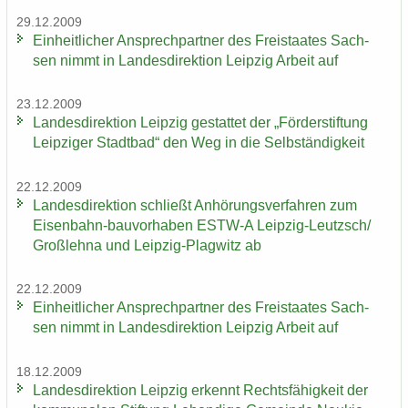
29.12.2009
Ein­heit­li­cher An­sprech­part­ner des Frei­staa­tes Sach­
sen nimmt in Lan­des­di­rek­ti­on Leip­zig Ar­beit auf
23.12.2009
Lan­des­di­rek­ti­on Leip­zig ge­stat­tet der „För­der­stif­tung
Leip­zi­ger Stadt­bad“ den Weg in die Selb­stän­dig­keit
22.12.2009
Lan­des­di­rek­ti­on schließt An­hö­rungs­ver­fah­ren zum
Eisenbahn-​bauvorhaben ESTW-​A Leipzig-​Leutzsch/
Groß­leh­na und Leipzig-​Plagwitz ab
22.12.2009
Ein­heit­li­cher An­sprech­part­ner des Frei­staa­tes Sach­
sen nimmt in Lan­des­di­rek­ti­on Leip­zig Ar­beit auf
18.12.2009
Lan­des­di­rek­ti­on Leip­zig er­kennt Rechts­fä­hig­keit der