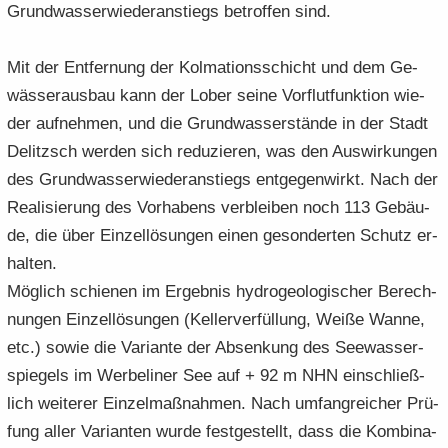
Grund­was­ser­wie­der­an­stiegs be­trof­fen sind.
Mit der Ent­fer­nung der Kol­ma­ti­ons­schicht und dem Ge­
wäs­ser­aus­bau kann der Lober seine Vor­flut­funk­ti­on wie­
der auf­neh­men, und die Grund­was­ser­stän­de in der Stadt
De­litzsch wer­den sich re­du­zie­ren, was den Aus­wir­kun­gen
des Grund­was­ser­wie­der­an­stiegs ent­ge­gen­wirkt. Nach der
Rea­li­sie­rung des Vor­ha­bens ver­blei­ben noch 113 Ge­bäu­
de, die über Ein­zel­lö­sun­gen einen ge­son­der­ten Schutz er­
hal­ten.
Mög­lich schie­nen im Er­geb­nis hy­dro­geo­lo­gi­scher Be­rech­
nun­gen Ein­zel­lö­sun­gen (Kel­ler­ver­fül­lung, Weiße Wanne,
etc.) sowie die Va­ri­an­te der Ab­sen­kung des See­was­ser­
spie­gels im Wer­be­li­ner See auf + 92 m NHN ein­schließ­
lich wei­te­rer Ein­zel­maß­nah­men. Nach um­fang­rei­cher Prü­
fung aller Va­ri­an­ten wurde fest­ge­stellt, dass die Kom­bi­na­