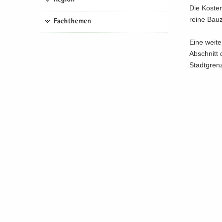
Die Kos­ten
reine Bau­z
Fachthemen
Eine wei­te
Ab­schnitt 
Stadt­gren