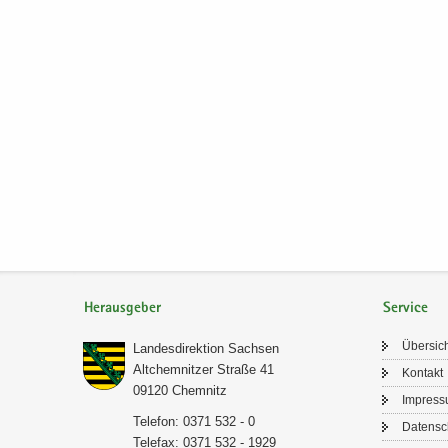
Herausgeber
Service
Über­sic
Lan­des­di­rek­ti­on Sach­sen
Alt­chem­nit­zer Stra­ße 41
Kon­takt
09120 Chem­nitz
Im­pres­
Te­le­fon: 0371 532 - 0
Da­ten­s
Te­le­fax: 0371 532 - 1929