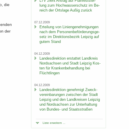
LTV zieht An­trag auf Plan­fest­stel­
o, die
lung zum Hoch­was­ser­schutz im Be­
reich der Orts­la­ge Außig zu­rück
07.12.2009
ßen­den
Er­tei­lung von Li­ni­en­ge­neh­mi­gun­gen
von der
nach dem Per­so­nen­be­för­de­rungs­ge­
setz im Di­rek­ti­ons­be­zirk Leip­zig auf
gutem Stand
04.12.2009
Lan­des­di­rek­ti­on er­stat­tet Land­kreis
Nord­sach­sen und Stadt Leip­zig Kos­
ten für Kran­ken­be­hand­lung bei
Flücht­lin­gen
04.12.2009
Lan­des­di­rek­ti­on ge­neh­migt Zweck­
ver­ein­ba­run­gen zwi­schen der Stadt
Leip­zig und den Land­krei­sen Leip­zig
und Nord­sach­sen zur Un­ter­hal­tung
von Bundes-​ und Staats­stra­ßen
Liste er­wei­tern ...