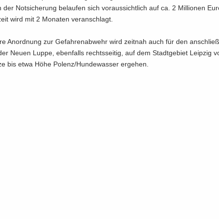
 der Not­si­che­rung be­lau­fen sich vor­aus­sicht­lich auf ca. 2 Mil­lio­nen Eur
eit wird mit 2 Mo­na­ten ver­an­schlagt.
­re An­ord­nung zur Ge­fah­ren­ab­wehr wird zeit­nah auch für den an­schlie­
der Neuen Luppe, eben­falls rechts­sei­tig, auf dem Stadt­ge­biet Leip­zig 
­ze bis etwa Höhe Po­lenz/Hun­de­was­ser er­ge­hen.