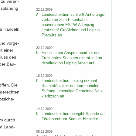
 zu ver­an­
s­pla­nung
22.12.2009
Lan­des­di­rek­ti­on schließt An­hö­rungs­
ver­fah­ren zum Eisenbahn-​
bauvorhaben ESTW-​A Leipzig-​
hes Han­deln
Leutzsch/ Groß­leh­na und Leipzig-​
Plagwitz ab
and vor­ge­
22.12.2009
it einer
Ein­heit­li­cher An­sprech­part­ner des
chluss des
Frei­staa­tes Sach­sen nimmt in Lan­
des­di­rek­ti­on Leip­zig Ar­beit auf
 der Bau­
18.12.2009
Lan­des­di­rek­ti­on Leip­zig er­kennt
f­fen. Die
Rechts­fä­hig­keit der kom­mu­na­len
Stif­tung Le­ben­di­ge Ge­mein­de Neu­
-​gerechten
kie­ritzsch an
t­si­che­
14.12.2009
Lan­des­di­rek­ti­on über­gibt Spen­de an
För­der­zen­trum Sa­mu­el Hei­ni­cke
 um durch
und Land­
08.12.2009