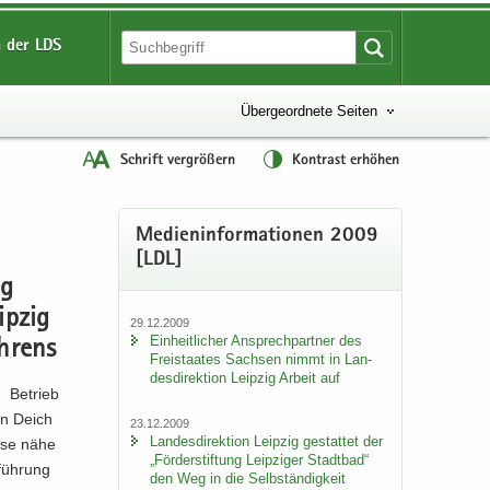
 der LDS
Übergeordnete Seiten
Schrift vergrößern
Kontrast erhöhen
Me­di­en­in­for­ma­tio­nen 2009
[LDL]
ng
p­zig
29.12.2009
Ein­heit­li­cher An­sprech­part­ner des
h­rens
Frei­staa­tes Sach­sen nimmt in Lan­
des­di­rek­ti­on Leip­zig Ar­beit auf
, Be­trieb
en Deich
23.12.2009
Lan­des­di­rek­ti­on Leip­zig ge­stat­tet der
e­se nähe
„För­der­stif­tung Leip­zi­ger Stadt­bad“
füh­rung
den Weg in die Selb­stän­dig­keit