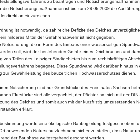
fest­stel­lungs­ver­fah­rens zu be­an­tra­gen und Not­si­che­rungs­maß­nah­men
ür die Not­si­che­rungs­maß­nah­men ist bis zum 29.05.2009 die Aus­füh­rung
es­di­rek­ti­on ein­zu­rei­chen.
d­nung ist not­wen­dig, da zahl­rei­che De­fi­zi­te des Dei­ches un­ver­züg­li­c
 ein mil­de­res Mit­tel der Ge­fah­ren­ab­wehr ist nicht ge­ge­ben.
 Not­si­che­rung, die in Form des Ein­baus einer was­ser­sei­ti­gen Spund­w
r­den soll, wird der be­stehen­den Ge­fahr eines Deich­bru­ches und dam
ng von Tei­len des Leip­zi­ger Stadt­ge­bie­tes bis zum rechts­kräf­ti­gen Ab­s
tel­lungs­ver­fah­rens be­geg­net. Diese Spund­wand wird dar­über hin­aus in
g zur Ge­währ­leis­tung des bau­zeit­li­chen Hoch­was­ser­schut­zes die­nen.
­nen Not­si­che­rung sind nur Grund­stü­cke des Frei­staa­tes Sach­sen be­tro
na­hen Flur­stü­cke sind alle ver­pach­tet, der Päch­ter hat sich mit der DIN
t­zung des Dei­ches und somit auch mit der kurz­fris­tig um­zu­set­zen­den No
r­stan­den er­klärt.
be­stim­mung wurde eine öko­lo­gi­sche Bau­be­glei­tung fest­ge­schrie­ben,
Ort an­we­sen­den Na­tur­schutz­fach­mann si­cher zu stel­len, dass Natur 
­rend der Bau­pha­se wei­test­ge­hend ge­schont wer­den.