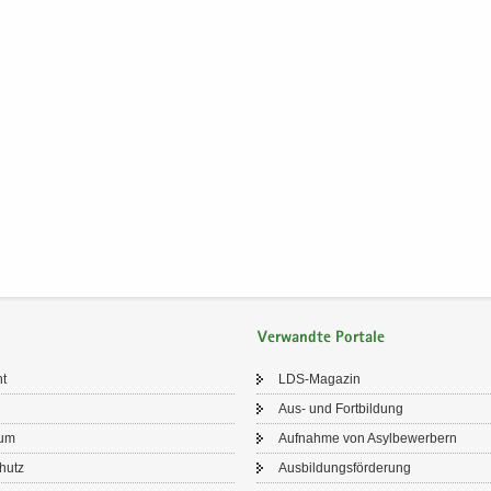
Verwandte Portale
ht
LDS-​Magazin
Aus- und Fort­bil­dung
sum
Auf­nah­me von Asyl­be­wer­bern
chutz
Aus­bil­dungs­för­de­rung