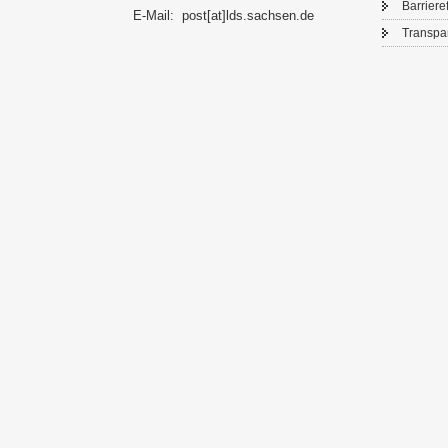
Bar­rie­re­
E-​Mail:
post[at]lds.sach­sen.de
Trans­pa­