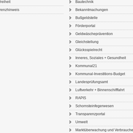
frei­heit
Bau­tech­nik
renz­hin­weis
Be­kannt­ma­chun­gen
Buß­geld­stel­le
För­der­por­tal
Geld­wä­sche­prä­ven­ti­on
Gleich­stel­lung
Glücks­spiel­recht
In­ne­res, So­zia­les + Ge­sund­heit
Kom­mu­nal21
Kommunal-​Investitions-Budget
Lan­des­prü­fungs­amt
Luft­ver­kehr + Bin­nen­schiff­fahrt
RAPIS
Schorn­stein­fe­ger­we­sen
Trans­pa­renz­por­tal
Um­welt
Markt­über­wa­chung und Ver­brau­che