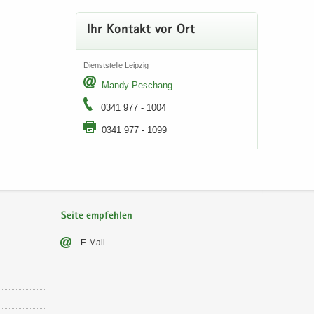
Ihr Kon­takt vor Ort
Dienst­stel­le Leip­zig
Mandy Peschang
0341 977 - 1004
0341 977 - 1099
Seite empfehlen
E-​Mail