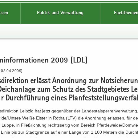
hsen
Politik und Verwaltung
Fachthemen
en­in­for­ma­tio­nen 2009 [LDL]
- 08.04.2009]
­di­rek­ti­on er­lässt An­ord­nung zur Not­si­che­ru
eich­an­la­ge zum Schutz des Stadt­ge­bie­tes Lei
 Durch­füh­rung eines Plan­fest­stel­lungs­ver­fa
­di­rek­ti­on Leip­zig hat jetzt ge­gen­über der Lan­des­tal­sper­ren­ver­wal­tung
lde/Un­te­re Weiße Els­ter in Rötha (LTV) die An­ord­nung er­las­sen, für d
Luppe, in Fließ­rich­tung rechts­sei­tig vom Be­reich Pfer­de­wei­de/Dom­wi
r Linie bis zur Stadt­gren­ze auf einer Länge von 1.100 Me­tern die Durch­