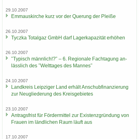
29.10.2007
Em­ma­us­kir­che kurz vor der Que­rung der Plei­ße
26.10.2007
Ty­cz­ka To­t­al­gaz GmbH darf La­ger­ka­pa­zi­tät er­hö­hen
26.10.2007
"Ty­pisch männ­lich!?" – 6. Re­gio­na­le Fach­ta­gung an­
läss­lich des "Welt­ta­ges des Man­nes"
24.10.2007
Land­kreis Leip­zi­ger Land er­hält An­schub­fi­nan­zie­rung
zur Neu­glie­de­rung des Kreis­ge­bie­tes
23.10.2007
An­trags­frist für För­der­mit­tel zur Exis­tenz­grün­dung von
Frau­en im länd­li­chen Raum läuft aus
17.10.2007