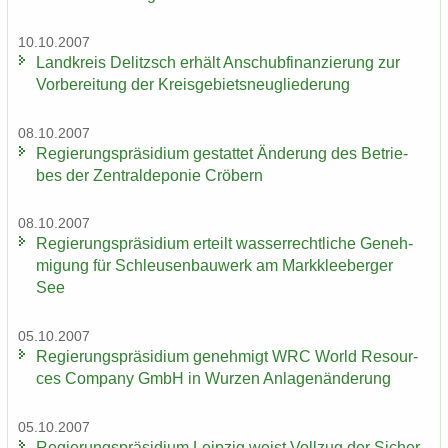
10.10.2007
Land­kreis De­litzsch er­hält An­schub­fi­nan­zie­rung zur
Vor­be­rei­tung der Kreis­ge­biets­neu­glie­de­rung
08.10.2007
Re­gie­rungs­prä­si­di­um ge­stat­tet Än­de­rung des Be­trie­
bes der Zen­tral­de­po­nie Crö­bern
08.10.2007
Re­gie­rungs­prä­si­di­um er­teilt was­ser­recht­li­che Ge­neh­
mi­gung für Schleu­sen­bau­werk am Mark­klee­ber­ger
See
05.10.2007
Re­gie­rungs­prä­si­di­um ge­neh­migt WRC World Re­sour­
ces Com­pa­ny GmbH in Wur­zen An­la­gen­än­de­rung
05.10.2007
Re­gie­rungs­prä­si­di­um Leip­zig weist Voll­zug der Si­cher­