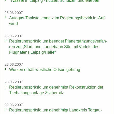
"Was­ser in Leip­zig - nut­zen, schüt­zen und er­le­ben"
26.06.2007
Autogas-​Tankstellennetz im Re­gie­rungs­be­zirk im Auf­
wind
26.06.2007
Re­gie­rungs­prä­si­di­um be­en­det Planer­gän­zungs­ver­fah­
ren zur „Start-​ und Lan­de­bahn Süd mit Vor­feld des
Flug­ha­fens Leip­zig/Halle“
26.06.2007
Wur­zen er­hält west­li­che Orts­um­ge­hung
25.06.2007
Re­gie­rungs­prä­si­di­um ge­neh­migt Re­kon­struk­ti­on der
Tier­hal­tungs­an­la­ge Zscher­nitz
22.06.2007
Re­gie­rungs­prä­si­di­um ge­neh­migt Land­kreis Torgau-​