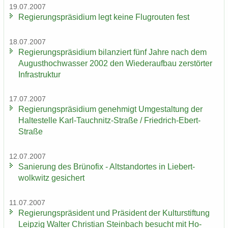
19.07.2007
Re­gie­rungs­prä­si­di­um legt keine Flug­rou­ten fest
18.07.2007
Re­gie­rungs­prä­si­di­um bi­lan­ziert fünf Jahre nach dem
Au­gust­hoch­was­ser 2002 den Wie­der­auf­bau zer­stör­ter
In­fra­struk­tur
17.07.2007
Re­gie­rungs­prä­si­di­um ge­neh­migt Um­ge­stal­tung der
Hal­te­stel­le Karl-​Tauchnitz-Straße / Friedrich-​Ebert-
Straße
12.07.2007
Sa­nie­rung des Brü­no­fix - Alt­stand­or­tes in Lie­bert­
wolkwitz ge­si­chert
11.07.2007
Re­gie­rungs­prä­si­dent und Prä­si­dent der Kul­tur­stif­tung
Leip­zig Wal­ter Chris­ti­an Stein­bach be­sucht mit Ho­