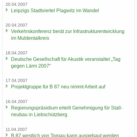
20.04.2007
Leip­zigs Stadt­vier­tel Plag­witz im Wan­del
20.04.2007
Ver­kehrs­kon­fe­renz berät zur In­fra­struk­tur­ent­wick­lung
im Mul­den­tal­kreis
18.04.2007
Deut­sche Ge­sell­schaft für Akus­tik ver­an­stal­tet „Tag
gegen Lärm 2007“
17.04.2007
Pro­jekt­grup­pe für B 87 neu nimmt Ar­beit auf
16.04.2007
Re­gie­rungs­prä­si­di­um er­teilt Ge­neh­mi­gung für Stall­
neu­bau in Lieb­schütz­berg
11.04.2007
B 87 west­lich von Tor­gau kann aus­ge­baut wer­den