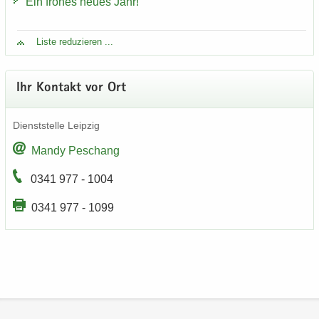
Ein fro­hes neues Jahr!
Liste re­du­zie­ren ...
Ihr Kon­takt vor Ort
Dienst­stel­le Leip­zig
Mandy Peschang
0341 977 - 1004
0341 977 - 1099