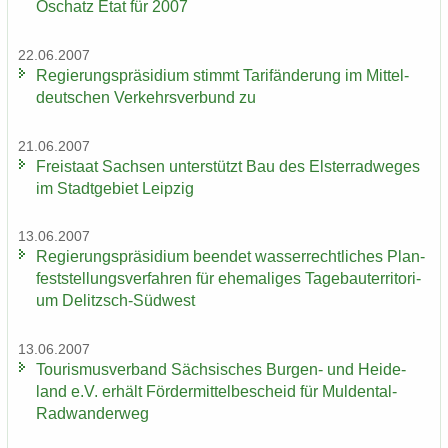
Oschatz Etat für 2007
22.06.2007
Re­gie­rungs­prä­si­di­um stimmt Ta­rif­än­de­rung im Mit­tel­
deut­schen Ver­kehrs­ver­bund zu
21.06.2007
Frei­staat Sach­sen un­ter­stützt Bau des Els­ter­rad­we­ges
im Stadt­ge­biet Leip­zig
13.06.2007
Re­gie­rungs­prä­si­di­um be­en­det was­ser­recht­li­ches Plan­
fest­stel­lungs­ver­fah­ren für ehe­ma­li­ges Ta­ge­bau­ter­ri­to­ri­
um Delitzsch-​Südwest
13.06.2007
Tou­ris­mus­ver­band Säch­si­sches Burgen-​ und Hei­de­
land e.V. er­hält För­der­mit­tel­be­scheid für Muldental-​
Radwanderweg