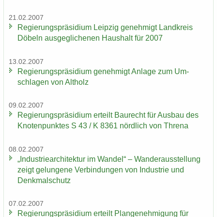
21.02.2007
Re­gie­rungs­prä­si­di­um Leip­zig ge­neh­migt Land­kreis
Dö­beln aus­ge­gli­che­nen Haus­halt für 2007
13.02.2007
Re­gie­rungs­prä­si­di­um ge­neh­migt An­la­ge zum Um­
schla­gen von Alt­holz
09.02.2007
Re­gie­rungs­prä­si­di­um er­teilt Bau­recht für Aus­bau des
Kno­ten­punk­tes S 43 / K 8361 nörd­lich von Thre­na
08.02.2007
„In­dus­trie­ar­chi­tek­tur im Wan­del“ – Wan­der­aus­stel­lung
zeigt ge­lun­ge­ne Ver­bin­dun­gen von In­dus­trie und
Denk­mal­schutz
07.02.2007
Re­gie­rungs­prä­si­di­um er­teilt Plan­ge­neh­mi­gung für