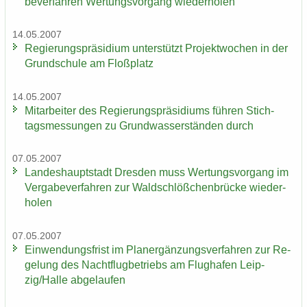
be­ver­fah­ren Wer­tungs­vor­gang wie­der­ho­len
14.05.2007
Re­gie­rungs­prä­si­di­um un­ter­stützt Pro­jekt­wo­chen in der
Grund­schu­le am Floß­platz
14.05.2007
Mit­ar­bei­ter des Re­gie­rungs­prä­si­di­ums füh­ren Stich­
tags­mes­sun­gen zu Grund­was­ser­stän­den durch
07.05.2007
Lan­des­haupt­stadt Dres­den muss Wer­tungs­vor­gang im
Ver­ga­be­ver­fah­ren zur Wald­schlöß­chen­brü­cke wie­der­
ho­len
07.05.2007
Ein­wen­dungs­frist im Planer­gän­zungs­ver­fah­ren zur Re­
ge­lung des Nacht­flug­be­triebs am Flug­ha­fen Leip­
zig/Halle ab­ge­lau­fen