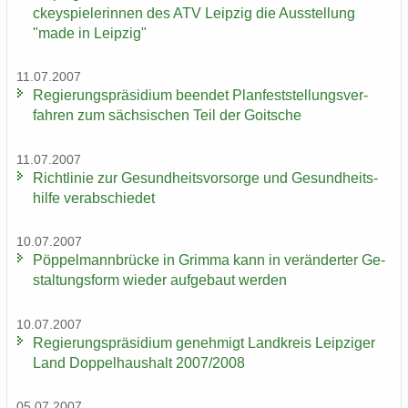
ckey­spie­le­rin­nen des ATV Leip­zig die Aus­stel­lung
"made in Leip­zig"
11.07.2007
Re­gie­rungs­prä­si­di­um be­en­det Plan­fest­stel­lungs­ver­
fah­ren zum säch­si­schen Teil der Goit­sche
11.07.2007
Richt­li­nie zur Ge­sund­heits­vor­sor­ge und Ge­sund­heits­
hil­fe ver­ab­schie­det
10.07.2007
Pöp­pel­mann­brü­cke in Grim­ma kann in ver­än­der­ter Ge­
stal­tungs­form wie­der auf­ge­baut wer­den
10.07.2007
Re­gie­rungs­prä­si­di­um ge­neh­migt Land­kreis Leip­zi­ger
Land Dop­pel­haus­halt 2007/2008
05.07.2007