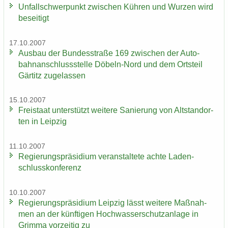
Un­fall­schwer­punkt zwi­schen Küh­ren und Wur­zen wird
be­sei­tigt
17.10.2007
Aus­bau der Bun­des­stra­ße 169 zwi­schen der Au­to­
bahn­an­schluss­stel­le Döbeln-​Nord und dem Orts­teil
Gär­titz zu­ge­las­sen
15.10.2007
Frei­staat un­ter­stützt wei­te­re Sa­nie­rung von Alt­stand­or­
ten in Leip­zig
11.10.2007
Re­gie­rungs­prä­si­di­um ver­an­stal­te­te achte La­den­
schluss­kon­fe­renz
10.10.2007
Re­gie­rungs­prä­si­di­um Leip­zig lässt wei­te­re Maß­nah­
men an der künf­ti­gen Hoch­was­ser­schutz­an­la­ge in
Grim­ma vor­zei­tig zu