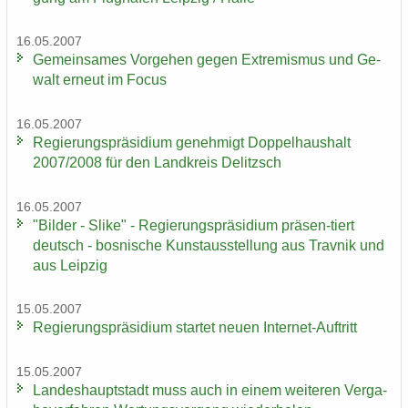
16.05.2007
Ge­mein­sa­mes Vor­ge­hen gegen Ex­tre­mis­mus und Ge­
walt er­neut im Focus
16.05.2007
Re­gie­rungs­prä­si­di­um ge­neh­migt Dop­pel­haus­halt
2007/2008 für den Land­kreis De­litzsch
16.05.2007
"Bil­der - Slike" - Re­gie­rungs­prä­si­di­um präsen-​tiert
deutsch - bos­ni­sche Kunst­aus­stel­lung aus Trav­nik und
aus Leip­zig
15.05.2007
Re­gie­rungs­prä­si­di­um star­tet neuen Internet-​Auftritt
15.05.2007
Lan­des­haupt­stadt muss auch in einem wei­te­ren Ver­ga­