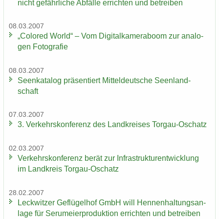
nicht ge­fähr­li­che Ab­fäl­le er­rich­ten und be­trei­ben
08.03.2007
„Co­lo­red World“ – Vom Di­gi­tal­ka­me­ra­boom zur ana­lo­
gen Fo­to­gra­fie
08.03.2007
Se­en­ka­ta­log prä­sen­tiert Mit­tel­deut­sche Se­en­land­
schaft
07.03.2007
3. Ver­kehrs­kon­fe­renz des Land­krei­ses Torgau-​Oschatz
02.03.2007
Ver­kehrs­kon­fe­renz berät zur In­fra­struk­tur­ent­wick­lung
im Land­kreis Torgau-​Oschatz
28.02.2007
Leck­wit­zer Ge­flü­gel­hof GmbH will Hen­nen­hal­tungs­an­
la­ge für Ser­um­ei­er­pro­duk­ti­on er­rich­ten und be­trei­ben