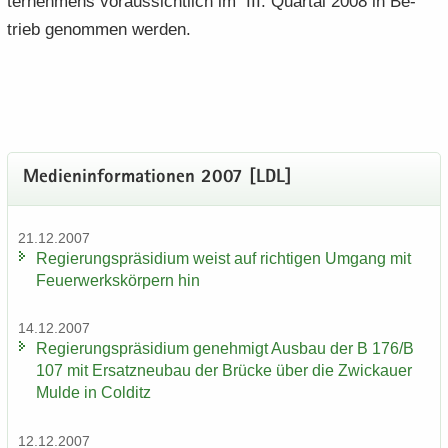
ter­neh­mens vor­aus­sicht­lich im III. Quar­tal 2008 in Be­
trieb ge­nom­men wer­den.
Me­di­en­in­for­ma­tio­nen 2007 [LDL]
21.12.2007
Re­gie­rungs­prä­si­di­um weist auf rich­ti­gen Um­gang mit
Feu­er­werks­kör­pern hin
14.12.2007
Re­gie­rungs­prä­si­di­um ge­neh­migt Aus­bau der B 176/B
107 mit Er­satz­neu­bau der Brü­cke über die Zwi­ckau­er
Mulde in Col­ditz
12.12.2007