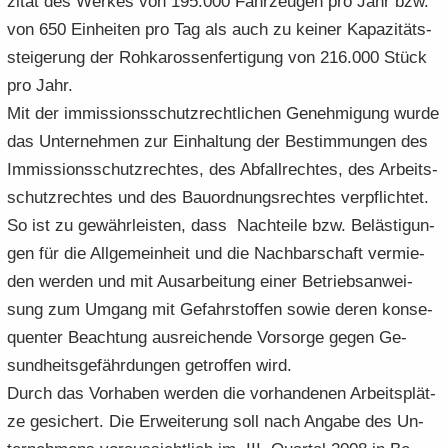
zi­tät des Wer­kes von 195.000 Fahr­zeu­gen pro Jahr bzw.
von 650 Ein­hei­ten pro Tag als auch zu kei­ner Ka­pa­zi­täts­
stei­ge­rung der Roh­ka­ros­sen­fer­ti­gung von 216.000 Stück
pro Jahr.
Mit der im­mis­si­ons­schutz­recht­li­chen Ge­neh­mi­gung wurde
das Un­ter­neh­men zur Ein­hal­tung der Be­stim­mun­gen des
Im­mis­si­ons­schutz­rech­tes, des Ab­fall­rech­tes, des Ar­beits­
schutz­rech­tes und des Bau­ord­nungs­rech­tes ver­pflich­tet.
So ist zu ge­währ­leis­ten, dass Nach­tei­le bzw. Be­läs­ti­gun­
gen für die All­ge­mein­heit und die Nach­bar­schaft ver­mie­
den wer­den und mit Aus­ar­bei­tung einer Be­triebs­an­wei­
sung zum Um­gang mit Ge­fahr­stof­fen sowie deren kon­se­
quen­ter Be­ach­tung aus­rei­chen­de Vor­sor­ge gegen Ge­
sund­heits­ge­fähr­dun­gen ge­trof­fen wird.
Durch das Vor­ha­ben wer­den die vor­han­de­nen Ar­beits­plät­
ze ge­si­chert. Die Er­wei­te­rung soll nach An­ga­be des Un­