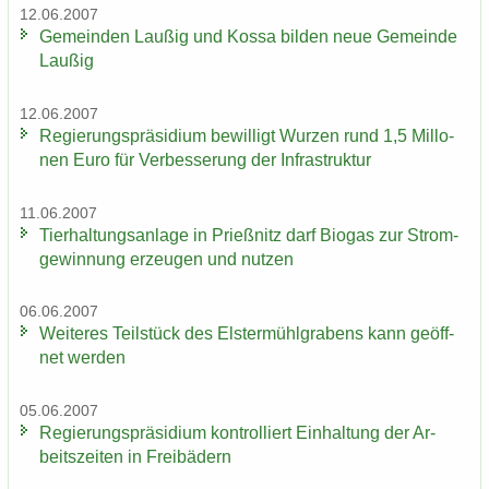
12.06.2007
Ge­mein­den Lau­ßig und Kossa bil­den neue Ge­mein­de
Lau­ßig
12.06.2007
Re­gie­rungs­prä­si­di­um be­wil­ligt Wur­zen rund 1,5 Mil­lo­
nen Euro für Ver­bes­se­rung der In­fra­struk­tur
11.06.2007
Tier­hal­tungs­an­la­ge in Prieß­nitz darf Bio­gas zur Strom­
ge­win­nung er­zeu­gen und nut­zen
06.06.2007
Wei­te­res Teil­stück des Els­ter­mühl­gra­bens kann ge­öff­
net wer­den
05.06.2007
Re­gie­rungs­prä­si­di­um kon­trol­liert Ein­hal­tung der Ar­
beits­zei­ten in Frei­bä­dern