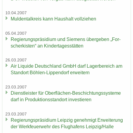
10.04.2007
Mul­den­tal­kreis kann Haus­halt voll­zie­hen
05.04.2007
Re­gie­rungs­prä­si­di­um und Sie­mens über­ge­ben „For­
scher­kis­ten“ an Kin­der­ta­ges­stät­ten
26.03.2007
Air Li­qui­de Deutsch­land GmbH darf La­ger­be­reich am
Stand­ort Böhlen-​Lippendorf er­wei­tern
23.03.2007
Dienst­leis­ter für Oberflächen-​Beschichtungssysteme
darf in Pro­duk­ti­ons­stand­ort in­ves­tie­ren
23.03.2007
Re­gie­rungs­prä­si­di­um Leip­zig ge­neh­migt Er­wei­te­rung
der Werk­feu­er­wehr des Flug­ha­fens Leip­zig/Halle