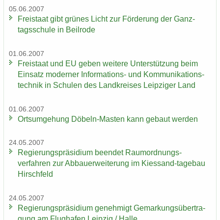
05.06.2007
Frei­staat gibt grü­nes Licht zur För­de­rung der Ganz­
tags­schu­le in Beil­ro­de
01.06.2007
Frei­staat und EU geben wei­te­re Un­ter­stüt­zung beim
Ein­satz mo­der­ner Informations-​ und Kom­mu­ni­ka­ti­ons­
tech­nik in Schu­len des Land­krei­ses Leip­zi­ger Land
01.06.2007
Orts­um­ge­hung Döbeln-​Masten kann ge­baut wer­den
24.05.2007
Re­gie­rungs­prä­si­di­um be­en­det Raumordnungs-​
verfahren zur Ab­bau­erwei­te­rung im Kiessand-​tagebau
Hirsch­feld
24.05.2007
Re­gie­rungs­prä­si­di­um ge­neh­migt Ge­mar­kungs­über­tra­
gung am Flug­ha­fen Leip­zig / Halle