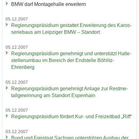
BMW darf Mon­ta­ge­hal­le er­wei­tern
05.12.2007
Re­gie­rungs­prä­si­di­um ge­stat­tet Er­wei­te­rung des Ka­ros­
se­rie­baus am Leip­zi­ger BMW – Stand­ort
05.12.2007
Re­gie­rungs­prä­si­di­um ge­neh­migt und un­ter­stützt Hal­te­
stel­len­um­bau im Be­reich der End­stel­le Böhlitz-​
Ehrenberg
05.12.2007
Re­gie­rungs­prä­si­di­um ge­neh­migt An­la­ge zur Rest­me­
tall­ge­win­nung am Stand­ort Es­pen­hain
05.12.2007
Re­gie­rungs­prä­si­di­um för­dert Kur- und Frei­zeit­bad „Riff“
03.12.2007
Bund und Frei­staat Sach­sen un­ter­stüt­zen Aus­bau der