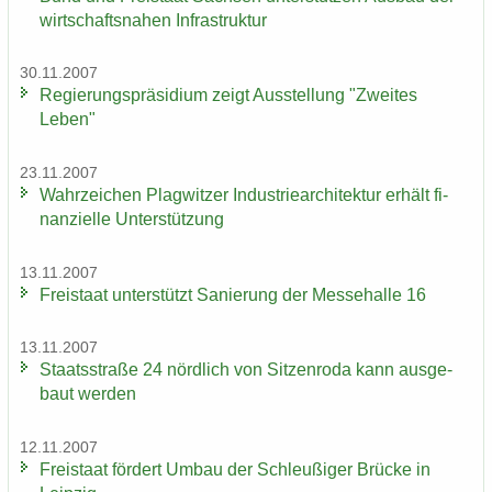
wirt­schafts­na­hen In­fra­struk­tur
30.11.2007
Re­gie­rungs­prä­si­di­um zeigt Aus­stel­lung "Zwei­tes
Leben"
23.11.2007
Wahr­zei­chen Plag­wit­zer In­dus­trie­ar­chi­tek­tur er­hält fi­
nan­zi­el­le Un­ter­stüt­zung
13.11.2007
Frei­staat un­ter­stützt Sa­nie­rung der Mes­se­hal­le 16
13.11.2007
Staats­stra­ße 24 nörd­lich von Sit­zen­ro­da kann aus­ge­
baut wer­den
12.11.2007
Frei­staat för­dert Umbau der Schleu­ßi­ger Brü­cke in