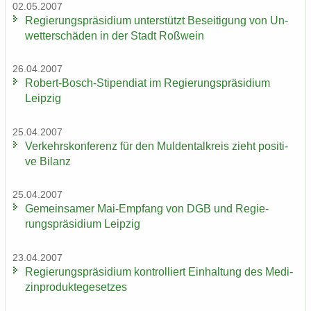
02.05.2007
Re­gie­rungs­prä­si­di­um un­ter­stützt Be­sei­ti­gung von Un­
wet­ter­schä­den in der Stadt Roß­wein
26.04.2007
Robert-​Bosch-Stipendiat im Re­gie­rungs­prä­si­di­um
Leip­zig
25.04.2007
Ver­kehrs­kon­fe­renz für den Mul­den­tal­kreis zieht po­si­ti­
ve Bi­lanz
25.04.2007
Ge­mein­sa­mer Mai-​Empfang von DGB und Re­gie­
rungs­prä­si­di­um Leip­zig
23.04.2007
Re­gie­rungs­prä­si­di­um kon­trol­liert Ein­hal­tung des Me­di­
zin­pro­duk­te­ge­set­zes