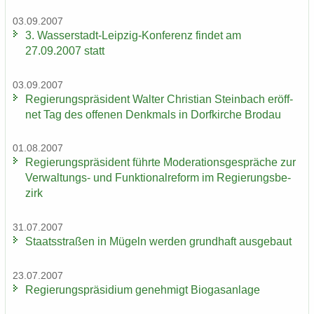
03.09.2007
3. Wasserstadt-​Leipzig-Konferenz fin­det am
27.09.2007 statt
03.09.2007
Re­gie­rungs­prä­si­dent Wal­ter Chris­ti­an Stein­bach er­öff­
net Tag des of­fe­nen Denk­mals in Dorf­kir­che Bro­dau
01.08.2007
Re­gie­rungs­prä­si­dent führ­te Mo­de­ra­ti­ons­ge­sprä­che zur
Verwaltungs-​ und Funk­tio­nal­re­form im Re­gie­rungs­be­
zirk
31.07.2007
Staats­stra­ßen in Mü­geln wer­den grund­haft aus­ge­baut
23.07.2007
Re­gie­rungs­prä­si­di­um ge­neh­migt Bio­gas­an­la­ge