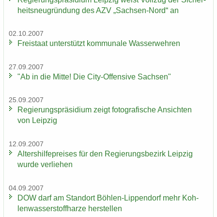
heits­neu­grün­dung des AZV „Sachsen-​Nord“ an
02.10.2007
Frei­staat un­ter­stützt kom­mu­na­le Was­ser­weh­ren
27.09.2007
"Ab in die Mitte! Die City-​Offensive Sach­sen"
25.09.2007
Re­gie­rungs­prä­si­di­um zeigt fo­to­gra­fi­sche An­sich­ten
von Leip­zig
12.09.2007
Al­ters­hil­fe­prei­ses für den Re­gie­rungs­be­zirk Leip­zig
wurde ver­lie­hen
04.09.2007
DOW darf am Stand­ort Böhlen-​Lippendorf mehr Koh­
len­was­ser­stoff­har­ze her­stel­len