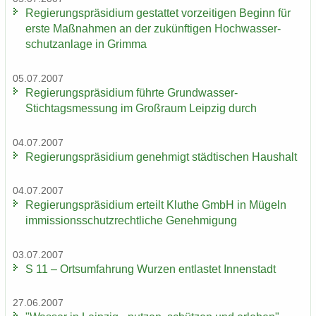
Re­gie­rungs­prä­si­di­um ge­stat­tet vor­zei­ti­gen Be­ginn für
erste Maß­nah­men an der zu­künf­ti­gen Hoch­was­ser­
schutz­an­la­ge in Grim­ma
05.07.2007
Re­gie­rungs­prä­si­di­um führ­te Grundwasser-​
Stichtagsmessung im Groß­raum Leip­zig durch
04.07.2007
Re­gie­rungs­prä­si­di­um ge­neh­migt städ­ti­schen Haus­halt
04.07.2007
Re­gie­rungs­prä­si­di­um er­teilt Klu­the GmbH in Mü­geln
im­mis­si­ons­schutz­recht­li­che Ge­neh­mi­gung
03.07.2007
S 11 – Orts­um­fah­rung Wur­zen ent­las­tet In­nen­stadt
27.06.2007