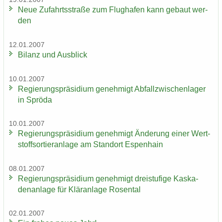
Neue Zu­fahrts­stra­ße zum Flug­ha­fen kann ge­baut wer­
den
12.01.2007
Bi­lanz und Aus­blick
10.01.2007
Re­gie­rungs­prä­si­di­um ge­neh­migt Ab­fall­zwi­schen­la­ger
in Sprö­da
10.01.2007
Re­gie­rungs­prä­si­di­um ge­neh­migt Än­de­rung einer Wert­
stoff­sor­tier­an­la­ge am Stand­ort Es­pen­hain
08.01.2007
Re­gie­rungs­prä­si­di­um ge­neh­migt drei­stu­fi­ge Kas­ka­
den­an­la­ge für Klär­an­la­ge Ro­sen­tal
02.01.2007