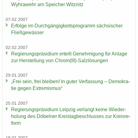
Wyhra­wehr am Spei­cher Witz­nitz
07.02.2007
Er­fol­ge im Durch­gän­gig­keits­pro­gramm säch­si­scher
Fließ­ge­wäs­ser
02.02.2007
Re­gie­rungs­prä­si­di­um er­teilt Ge­neh­mi­gung für An­la­ge
zur Her­stel­lung von Chrom(III)-​Salzlösungen
29.01.2007
„Frei sein, frei blei­ben! In guter Ver­fas­sung – De­mo­kra­
tie gegen Ex­tre­mis­mus“
25.01.2007
Re­gie­rungs­prä­si­di­um Leip­zig ver­langt keine Wie­der­
ho­lung des Dö­bel­ner Kreis­tag­be­schlus­ses zur Kreis­re­
form
19.01.2007