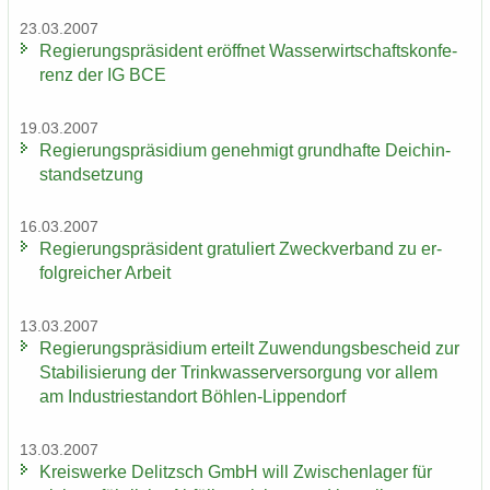
23.03.2007
Re­gie­rungs­prä­si­dent er­öff­net Was­ser­wirt­schafts­kon­fe­
renz der IG BCE
19.03.2007
Re­gie­rungs­prä­si­di­um ge­neh­migt grund­haf­te Deich­in­
stand­set­zung
16.03.2007
Re­gie­rungs­prä­si­dent gra­tu­liert Zweck­ver­band zu er­
folg­rei­cher Ar­beit
13.03.2007
Re­gie­rungs­prä­si­di­um er­teilt Zu­wen­dungs­be­scheid zur
Sta­bi­li­sie­rung der Trink­was­ser­ver­sor­gung vor allem
am In­dus­trie­stand­ort Böhlen-​Lippendorf
13.03.2007
Kreis­wer­ke De­litzsch GmbH will Zwi­schen­la­ger für