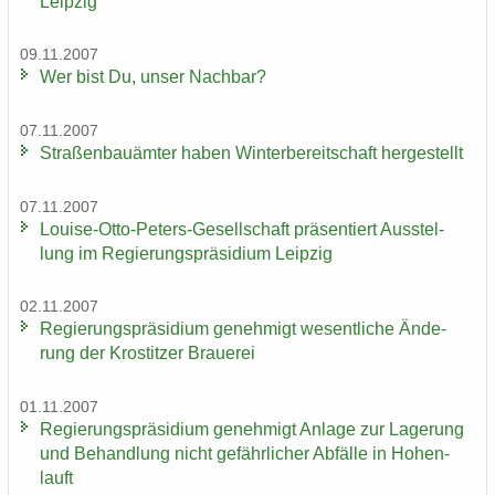
Leip­zig
09.11.2007
Wer bist Du, unser Nach­bar?
07.11.2007
Stra­ßen­bau­äm­ter haben Win­ter­be­reit­schaft her­ge­stellt
07.11.2007
Louise-​Otto-Peters-Gesellschaft prä­sen­tiert Aus­stel­
lung im Re­gie­rungs­prä­si­di­um Leip­zig
02.11.2007
Re­gie­rungs­prä­si­di­um ge­neh­migt we­sent­li­che Än­de­
rung der Krostit­zer Braue­rei
01.11.2007
Re­gie­rungs­prä­si­di­um ge­neh­migt An­la­ge zur La­ge­rung
und Be­hand­lung nicht ge­fähr­li­cher Ab­fäl­le in Ho­hen­
lauft