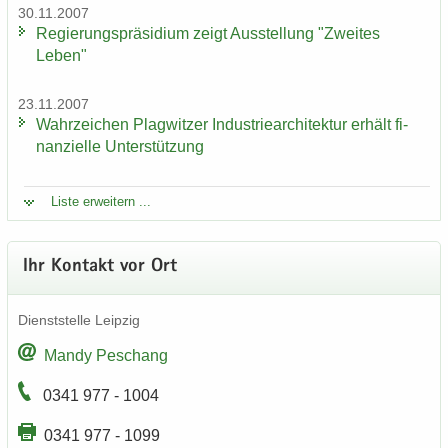
30.11.2007
Re­gie­rungs­prä­si­di­um zeigt Aus­stel­lung "Zwei­tes
Leben"
23.11.2007
Wahr­zei­chen Plag­wit­zer In­dus­trie­ar­chi­tek­tur er­hält fi­
nan­zi­el­le Un­ter­stüt­zung
Liste er­wei­tern ...
Ihr Kon­takt vor Ort
Dienst­stel­le Leip­zig
Mandy Peschang
0341 977 - 1004
0341 977 - 1099