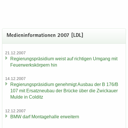
Me­di­en­in­for­ma­tio­nen 2007 [LDL]
21.12.2007
Re­gie­rungs­prä­si­di­um weist auf rich­ti­gen Um­gang mit
Feu­er­werks­kör­pern hin
14.12.2007
Re­gie­rungs­prä­si­di­um ge­neh­migt Aus­bau der B 176/B
107 mit Er­satz­neu­bau der Brü­cke über die Zwi­ckau­er
Mulde in Col­ditz
12.12.2007
BMW darf Mon­ta­ge­hal­le er­wei­tern