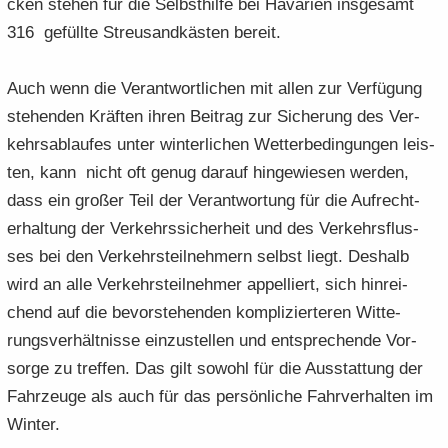
cken ste­hen für die Selbst­hil­fe bei Ha­va­rien ins­ge­samt
316 ge­füll­te Streu­sand­käs­ten be­reit.
Auch wenn die Ver­ant­wort­li­chen mit allen zur Ver­fü­gung
ste­hen­den Kräf­ten ihren Bei­trag zur Si­che­rung des Ver­
kehrs­ab­lau­fes unter win­ter­li­chen Wet­ter­be­din­gun­gen leis­
ten, kann nicht oft genug dar­auf hin­ge­wie­sen wer­den,
dass ein gro­ßer Teil der Ver­ant­wor­tung für die Auf­recht­
erhal­tung der Ver­kehrs­si­cher­heit und des Ver­kehrs­flus­
ses bei den Ver­kehrs­teil­neh­mern selbst liegt. Des­halb
wird an alle Ver­kehrs­teil­neh­mer ap­pel­liert, sich hin­rei­
chend auf die be­vor­ste­hen­den kom­pli­zier­te­ren Wit­te­
rungs­ver­hält­nis­se ein­zu­stel­len und ent­spre­chen­de Vor­
sor­ge zu tref­fen. Das gilt so­wohl für die Aus­stat­tung der
Fahr­zeu­ge als auch für das per­sön­li­che Fahr­ver­hal­ten im
Win­ter.