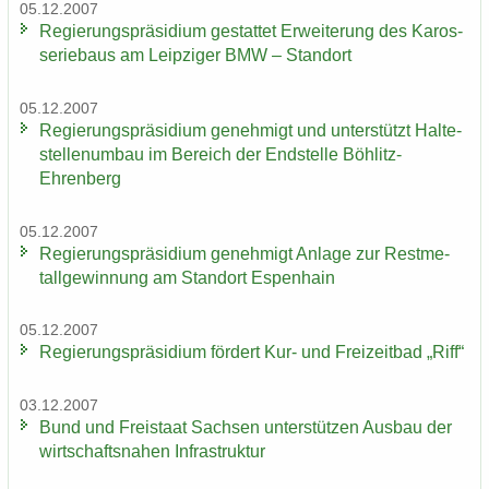
05.12.2007
Re­gie­rungs­prä­si­di­um ge­stat­tet Er­wei­te­rung des Ka­ros­
se­rie­baus am Leip­zi­ger BMW – Stand­ort
05.12.2007
Re­gie­rungs­prä­si­di­um ge­neh­migt und un­ter­stützt Hal­te­
stel­len­um­bau im Be­reich der End­stel­le Böhlitz-​
Ehrenberg
05.12.2007
Re­gie­rungs­prä­si­di­um ge­neh­migt An­la­ge zur Rest­me­
tall­ge­win­nung am Stand­ort Es­pen­hain
05.12.2007
Re­gie­rungs­prä­si­di­um för­dert Kur- und Frei­zeit­bad „Riff“
03.12.2007
Bund und Frei­staat Sach­sen un­ter­stüt­zen Aus­bau der
wirt­schafts­na­hen In­fra­struk­tur