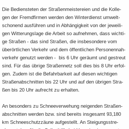
Die Be­diens­te­ten der Stra­ßen­meis­te­rei­en und die Kol­le­
gen der Fremd­fir­men wer­den den Win­ter­dienst um­welt­
scho­nend aus­füh­ren und in Ab­hän­gig­keit von der je­wei­li­
gen Wit­te­rungs­la­ge die Ar­beit so auf­neh­men, dass wich­ti­
ge Stra­ßen - das sind Stra­ßen, die ins­be­son­de­re vom
über­ört­li­chen Ver­kehr und dem öf­fent­li­chen Per­so­nen­nah­
ver­kehr ge­nutzt wer­den - bis 6 Uhr ge­räumt und ge­streut
sind. Für das üb­ri­ge Stra­ßen­netz soll dies bis 8 Uhr er­fol­
gen. Zudem ist die Be­fahr­bar­keit auf die­sen wich­ti­gen
Stra­ßen­ab­schnit­ten bis 22 Uhr und auf den üb­ri­gen Stra­
ßen bis 20 Uhr auf­recht zu er­hal­ten.
An be­son­ders zu Schnee­ver­we­hung nei­gen­den Stra­ßen­
ab­schnit­ten wer­den bzw. sind be­reits ins­ge­samt 93,180
km Schnee­schutz­zäu­ne auf­ge­stellt. An Stei­gungs­stre­