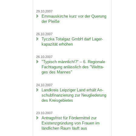
29.10.2007
Em­ma­us­kir­che kurz vor der Que­rung
der Plei­ße
26.10.2007
Ty­cz­ka To­t­al­gaz GmbH darf La­ger­
ka­pa­zi­tät er­hö­hen
26.10.2007
"Ty­pisch männ­lich!?" – 6. Re­gio­na­le
Fach­ta­gung an­läss­lich des "Welt­ta­
ges des Man­nes"
24.10.2007
Land­kreis Leip­zi­ger Land er­hält An­
schub­fi­nan­zie­rung zur Neu­glie­de­rung
des Kreis­ge­bie­tes
23.10.2007
An­trags­frist für För­der­mit­tel zur
Exis­tenz­grün­dung von Frau­en im
länd­li­chen Raum läuft aus