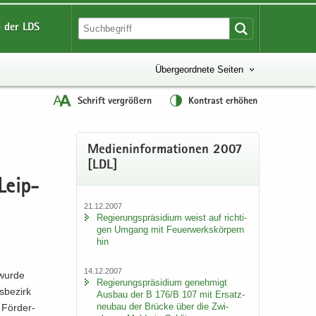
 der LDS
Übergeordnete Seiten
Schrift vergrößern
Kontrast erhöhen
Me­di­en­in­for­ma­tio­nen 2007
[LDL]
 Leip­
21.12.2007
Re­gie­rungs­prä­si­di­um weist auf rich­ti­
gen Um­gang mit Feu­er­werks­kör­pern
hin
14.12.2007
h wurde
Re­gie­rungs­prä­si­di­um ge­neh­migt
­be­zirk
Aus­bau der B 176/B 107 mit Er­satz­
neu­bau der Brü­cke über die Zwi­
 För­der­