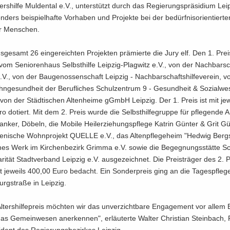
ters­hil­fe Mul­den­tal e.V., un­ter­stützt durch das Re­gie­rungs­prä­si­di­um Lei
­ders bei­spiel­haf­te Vor­ha­ben und Pro­jek­te bei der be­dürf­nis­ori­en­tier­t
er Men­schen.
­ge­samt 26 ein­ge­reich­ten Pro­jek­ten prä­mier­te die Jury elf. Den 1. Preis
en vom Se­nio­ren­haus Selbst­hil­fe Leipzig-​Plagwitz e.V., von der Nach­bar­sch
.V., von der Bau­ge­nos­sen­schaft Leip­zig - Nach­bar­schafts­hil­fe­ver­ein,
hn­ge­sund­heit der Be­ruf­li­ches Schul­zen­trum 9 - Ge­sund­heit & So­zi­al­we
von der Städ­ti­schen Al­ten­hei­me gGmbH Leip­zig. Der 1. Preis ist mit je­
 do­tiert. Mit dem 2. Preis wurde die Selbst­hil­fe­grup­pe für pfle­gen­de An
n­ker, Dö­beln, die Mo­bi­le Hei­ler­zie­hungs­pfle­ge Kat­rin Gün­ter & Grit Gü
ni­sche Wohn­pro­jekt QUEL­LE e.V., das Al­ten­pfle­ge­heim "Hed­wig Berg­s
ches Werk im Kir­chen­be­zirk Grim­ma e.V. sowie die Be­geg­nungs­stät­te Sc
da­ri­tät Stadt­ver­band Leip­zig e.V. aus­ge­zeich­net. Die Preis­trä­ger des 2. 
 je­weils 400,00 Euro be­dacht. Ein Son­der­preis ging an die Ta­ges­pfle­ge­
rg­stra­ße in Leip­zig.
­ters­hil­fe­preis möch­ten wir das un­ver­zicht­ba­re En­ga­ge­ment vor allem 
 das Ge­mein­we­sen an­er­ken­nen", er­läu­ter­te Wal­ter Chris­ti­an Stein­bach, 