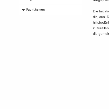
rungs­prä­s
Fachthemen
Die In­itia­
dis, aus. D
hilfs­be­dür
kul­tu­rel­l
die ge­mein­