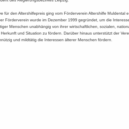
i­dent des Re­gie­rungs­be­zir­kes Leip­zig.
ti­ve für den Al­ters­hil­fe­preis ging vom För­der­ver­ein Al­ters­hil­fe Mul­den­tal
er För­der­ver­ein wurde im De­zem­ber 1999 ge­grün­det, um die In­ter­es­sen
f­ti­ger Men­schen un­ab­hän­gig von ihrer wirt­schaft­li­chen, so­zia­len, na­tio­
en Her­kunft und Si­tua­ti­on zu för­dern. Dar­über hin­aus un­ter­stützt der Ver­ei
nüt­zig und mild­tä­tig die In­ter­es­sen äl­te­rer Men­schen för­dern.