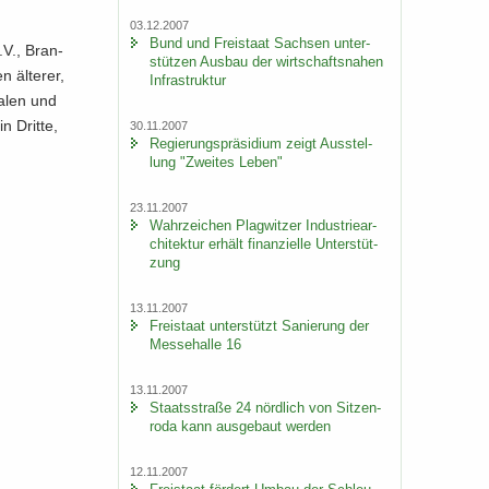
03.12.2007
Bund und Frei­staat Sach­sen un­ter­
 e.V., Bran­
stüt­zen Aus­bau der wirt­schafts­na­hen
 äl­te­rer,
In­fra­struk­tur
na­len und
n Drit­te,
30.11.2007
Re­gie­rungs­prä­si­di­um zeigt Aus­stel­
lung "Zwei­tes Leben"
23.11.2007
Wahr­zei­chen Plag­wit­zer In­dus­trie­ar­
chi­tek­tur er­hält fi­nan­zi­el­le Un­ter­stüt­
zung
13.11.2007
Frei­staat un­ter­stützt Sa­nie­rung der
Mes­se­hal­le 16
13.11.2007
Staats­stra­ße 24 nörd­lich von Sit­zen­
ro­da kann aus­ge­baut wer­den
12.11.2007