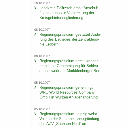
10.10.2007
Land­kreis De­litzsch er­hält An­schub­
fi­nan­zie­rung zur Vor­be­rei­tung der
Kreis­ge­biets­neu­glie­de­rung
08.10.2007
Re­gie­rungs­prä­si­di­um ge­stat­tet Än­de­
rung des Be­trie­bes der Zen­tral­de­po­
nie Crö­bern
08.10.2007
Re­gie­rungs­prä­si­di­um er­teilt was­ser­
recht­li­che Ge­neh­mi­gung für Schleu­
sen­bau­werk am Mark­klee­ber­ger See
05.10.2007
Re­gie­rungs­prä­si­di­um ge­neh­migt
WRC World Re­sour­ces Com­pa­ny
GmbH in Wur­zen An­la­gen­än­de­rung
05.10.2007
Re­gie­rungs­prä­si­di­um Leip­zig weist
Voll­zug der Si­cher­heits­neu­grün­dung
des AZV „Sachsen-​Nord“ an