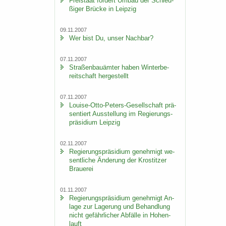
Frei­staat för­dert Umbau der Schleu­
ßi­ger Brü­cke in Leip­zig
09.11.2007
Wer bist Du, unser Nach­bar?
07.11.2007
Stra­ßen­bau­äm­ter haben Win­ter­be­
reit­schaft her­ge­stellt
07.11.2007
Louise-​Otto-Peters-Gesellschaft prä­
sen­tiert Aus­stel­lung im Re­gie­rungs­
prä­si­di­um Leip­zig
02.11.2007
Re­gie­rungs­prä­si­di­um ge­neh­migt we­
sent­li­che Än­de­rung der Krostit­zer
Braue­rei
01.11.2007
Re­gie­rungs­prä­si­di­um ge­neh­migt An­
la­ge zur La­ge­rung und Be­hand­lung
nicht ge­fähr­li­cher Ab­fäl­le in Ho­hen­
lauft