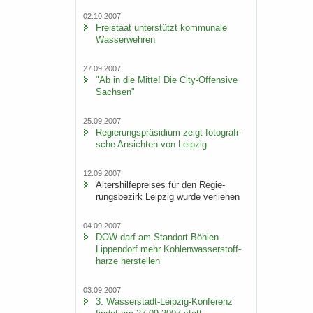
02.10.2007
Frei­staat un­ter­stützt kom­mu­na­le
Was­ser­weh­ren
27.09.2007
"Ab in die Mitte! Die City-​Offensive
Sach­sen"
25.09.2007
Re­gie­rungs­prä­si­di­um zeigt fo­to­gra­fi­
sche An­sich­ten von Leip­zig
12.09.2007
Al­ters­hil­fe­prei­ses für den Re­gie­
rungs­be­zirk Leip­zig wurde ver­lie­hen
04.09.2007
DOW darf am Stand­ort Böhlen-​
Lippendorf mehr Koh­len­was­ser­stoff­
har­ze her­stel­len
03.09.2007
3. Wasserstadt-​Leipzig-Konferenz