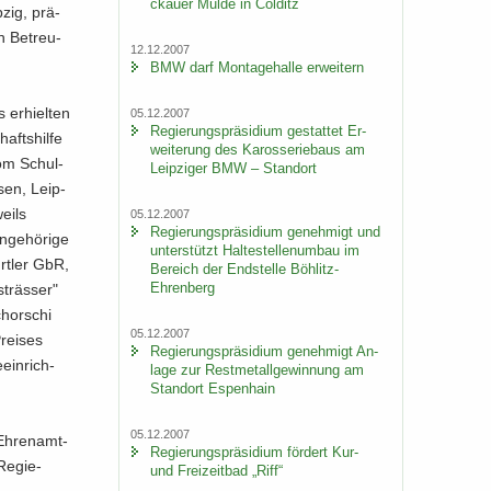
ckau­er Mulde in Col­ditz
p­zig, prä­
en Be­treu­
12.12.2007
BMW darf Mon­ta­ge­hal­le er­wei­tern
 er­hiel­ten
05.12.2007
Re­gie­rungs­prä­si­di­um ge­stat­tet Er­
afts­hil­fe
wei­te­rung des Ka­ros­se­rie­baus am
 vom Schul­
Leip­zi­ger BMW – Stand­ort
­sen, Leip­
weils
05.12.2007
Re­gie­rungs­prä­si­di­um ge­neh­migt und
­ge­hö­ri­ge
un­ter­stützt Hal­te­stel­len­um­bau im
r­t­ler GbR,
Be­reich der End­stel­le Böhlitz-​
Ehrenberg
träs­ser"
hor­schi
05.12.2007
Prei­ses
Re­gie­rungs­prä­si­di­um ge­neh­migt An­
ein­rich­
la­ge zur Rest­me­tall­ge­win­nung am
Stand­ort Es­pen­hain
05.12.2007
Eh­ren­amt­
Re­gie­rungs­prä­si­di­um för­dert Kur-
Re­gie­
und Frei­zeit­bad „Riff“