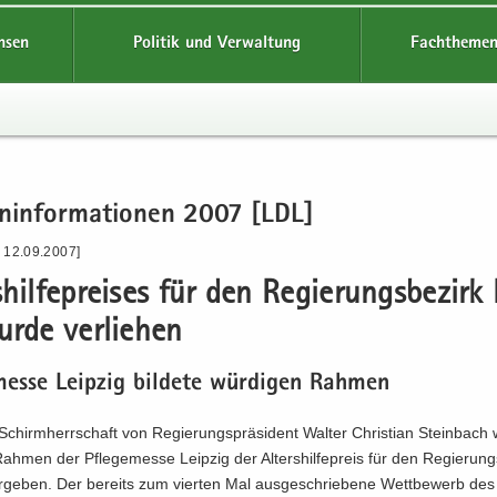
hsen
Politik und Verwaltung
Fachthemen
en­in­for­ma­tio­nen 2007 [LDL]
- 12.09.2007]
s­hil­fe­prei­ses für den Re­gie­rungs­be­zirk
rde ver­lie­hen
mes­se Leip­zig bil­de­te wür­di­gen Rah­men
chirm­herr­schaft von Re­gie­rungs­prä­si­dent Wal­ter Chris­ti­an Stein­bac
h­men der Pfle­ge­mes­se Leip­zig der Al­ters­hil­fe­preis für den Re­gie­rungs
r­ge­ben. Der be­reits zum vier­ten Mal aus­ge­schrie­be­ne Wett­be­werb des