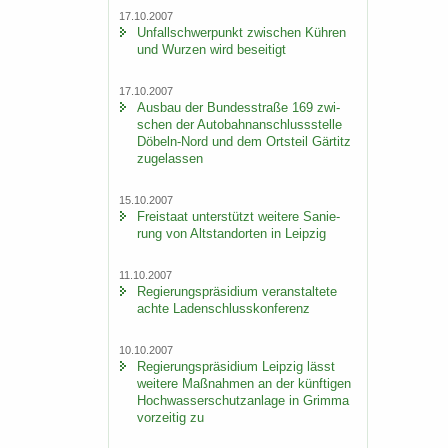
17.10.2007
Un­fall­schwer­punkt zwi­schen Küh­ren
und Wur­zen wird be­sei­tigt
17.10.2007
Aus­bau der Bun­des­stra­ße 169 zwi­
schen der Au­to­bahn­an­schluss­stel­le
Döbeln-​Nord und dem Orts­teil Gär­titz
zu­ge­las­sen
15.10.2007
Frei­staat un­ter­stützt wei­te­re Sa­nie­
rung von Alt­stand­or­ten in Leip­zig
11.10.2007
Re­gie­rungs­prä­si­di­um ver­an­stal­te­te
achte La­den­schluss­kon­fe­renz
10.10.2007
Re­gie­rungs­prä­si­di­um Leip­zig lässt
wei­te­re Maß­nah­men an der künf­ti­gen
Hoch­was­ser­schutz­an­la­ge in Grim­ma
vor­zei­tig zu