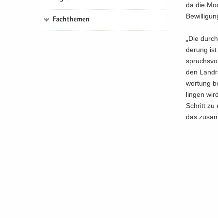
da die Mo­d
Be­wil­li­g
Fachthemen
„Die durch d
de­rung ist 
spruchs­vol
den Land­rä
wor­tung be
lin­gen wir
Schritt zu 
das zu­sam­