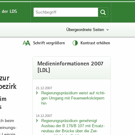
 der LDS
Übergeordnete Seiten
Schrift vergrößern
Kontrast erhöhen
Me­di­en­in­for­ma­tio­nen 2007
[LDL]
 zur
e­zirk
21.12.2007
Re­gie­rungs­prä­si­di­um weist auf rich­ti­
gen Um­gang mit Feu­er­werks­kör­pern
 im
hin
s
14.12.2007
äch beim
Re­gie­rungs­prä­si­di­um ge­neh­migt
Aus­bau der B 176/B 107 mit Er­satz­
Mei­nungs­
neu­bau der Brü­cke über die Zwi­
 Leip­zig