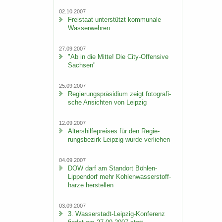
02.10.2007
Frei­staat un­ter­stützt kom­mu­na­le
Was­ser­weh­ren
27.09.2007
"Ab in die Mitte! Die City-​Offensive
Sach­sen"
25.09.2007
Re­gie­rungs­prä­si­di­um zeigt fo­to­gra­fi­
sche An­sich­ten von Leip­zig
12.09.2007
Al­ters­hil­fe­prei­ses für den Re­gie­
rungs­be­zirk Leip­zig wurde ver­lie­hen
04.09.2007
DOW darf am Stand­ort Böhlen-​
Lippendorf mehr Koh­len­was­ser­stoff­
har­ze her­stel­len
03.09.2007
3. Wasserstadt-​Leipzig-Konferenz