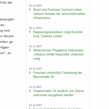
d für die
03.12.2007
Bund und Frei­staat Sach­sen un­ter­
stüt­zen Aus­bau der wirt­schafts­na­hen
In­fra­struk­tur
ts­neu­glie­
h an­
30.11.2007
ing und
Re­gie­rungs­prä­si­di­um zeigt Aus­stel­
en Ver­ant­
lung "Zwei­tes Leben"
em­ber ge­
23.11.2007
­ti­gen
Wahr­zei­chen Plag­wit­zer In­dus­trie­ar­
 tun“, so
chi­tek­tur er­hält fi­nan­zi­el­le Un­ter­stüt­
zung
13.11.2007
Frei­staat un­ter­stützt Sa­nie­rung der
Mes­se­hal­le 16
13.11.2007
Staats­stra­ße 24 nörd­lich von Sit­zen­
ro­da kann aus­ge­baut wer­den
12.11.2007