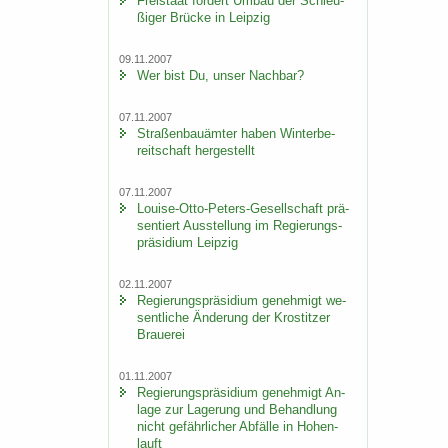
Frei­staat för­dert Umbau der Schleu­
ßi­ger Brü­cke in Leip­zig
09.11.2007
Wer bist Du, unser Nach­bar?
07.11.2007
Stra­ßen­bau­äm­ter haben Win­ter­be­
reit­schaft her­ge­stellt
07.11.2007
Louise-​Otto-Peters-Gesellschaft prä­
sen­tiert Aus­stel­lung im Re­gie­rungs­
prä­si­di­um Leip­zig
02.11.2007
Re­gie­rungs­prä­si­di­um ge­neh­migt we­
sent­li­che Än­de­rung der Krostit­zer
Braue­rei
01.11.2007
Re­gie­rungs­prä­si­di­um ge­neh­migt An­
la­ge zur La­ge­rung und Be­hand­lung
nicht ge­fähr­li­cher Ab­fäl­le in Ho­hen­
lauft