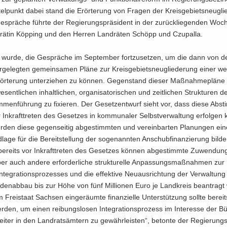
tel­punkt dabei stand die Er­ör­te­rung von Fra­gen der Kreis­ge­biets­neu­glie
e­sprä­che führ­te der Re­gie­rungs­prä­si­dent in der zu­rück­lie­gen­den Woc
rä­tin Köp­ping und den Her­ren Land­rä­ten Schöpp und Czu­pal­la.
rt wurde, die Ge­sprä­che im Sep­tem­ber fort­zu­set­zen, um die dann von 
r­ge­leg­ten ge­mein­sa­men Pläne zur Kreis­ge­biets­neu­glie­de­rung einer wei
ör­te­rung un­ter­zie­hen zu kön­nen. Ge­gen­stand die­ser Maß­nah­me­plä­ne 
­sent­li­chen in­halt­li­chen, or­ga­ni­sa­to­ri­schen und zeit­li­chen Struk­tu­ren
m­men­füh­rung zu fi­xie­ren. Der Ge­setz­ent­wurf sieht vor, dass diese Ab­s
r In­kraft­tre­ten des Ge­set­zes in kom­mu­na­ler Selbst­ver­wal­tung er­fol­gen
en diese ge­gen­sei­tig ab­ge­stimm­ten und ver­ein­bar­ten Pla­nun­gen eine
la­ge für die Be­reit­stel­lung der so­ge­nann­ten An­schub­fi­nan­zie­rung bil­d
be­reits vor In­kraft­tre­ten des Ge­set­zes kön­nen ab­ge­stimm­te Zu­wen­dun­
aber auch an­de­re er­for­der­li­che struk­tu­rel­le An­pas­sungs­maß­nah­men zur
­te­gra­ti­ons­pro­zes­ses und die ef­fek­ti­ve Neu­aus­rich­tung der Ver­wal­tun
den­ab­bau bis zur Höhe von fünf Mil­lio­nen Euro je Land­kreis be­an­tragt
Frei­staat Sach­sen ein­ge­räum­te fi­nan­zi­el­le Un­ter­stüt­zung soll­te be­re
r­den, um einen rei­bungs­lo­sen In­te­gra­ti­ons­pro­zess im In­ter­es­se der B
bei­ter in den Land­rats­äm­tern zu ge­währ­leis­ten“, be­ton­te der Re­gie­rungs­