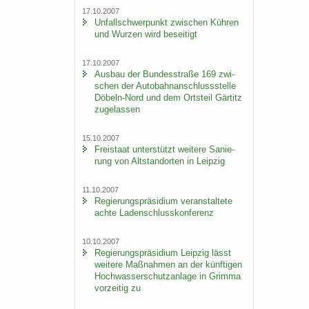
17.10.2007
Un­fall­schwer­punkt zwi­schen Küh­ren
und Wur­zen wird be­sei­tigt
17.10.2007
Aus­bau der Bun­des­stra­ße 169 zwi­
schen der Au­to­bahn­an­schluss­stel­le
Döbeln-​Nord und dem Orts­teil Gär­titz
zu­ge­las­sen
15.10.2007
Frei­staat un­ter­stützt wei­te­re Sa­nie­
rung von Alt­stand­or­ten in Leip­zig
11.10.2007
Re­gie­rungs­prä­si­di­um ver­an­stal­te­te
achte La­den­schluss­kon­fe­renz
10.10.2007
Re­gie­rungs­prä­si­di­um Leip­zig lässt
wei­te­re Maß­nah­men an der künf­ti­gen
Hoch­was­ser­schutz­an­la­ge in Grim­ma
vor­zei­tig zu