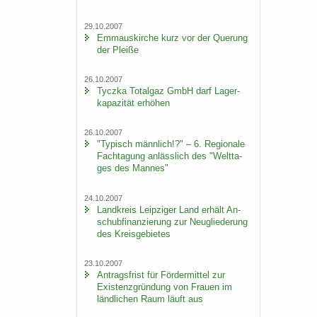
29.10.2007
Em­ma­us­kir­che kurz vor der Que­rung
der Plei­ße
26.10.2007
Ty­cz­ka To­t­al­gaz GmbH darf La­ger­
ka­pa­zi­tät er­hö­hen
26.10.2007
"Ty­pisch männ­lich!?" – 6. Re­gio­na­le
Fach­ta­gung an­läss­lich des "Welt­ta­
ges des Man­nes"
24.10.2007
Land­kreis Leip­zi­ger Land er­hält An­
schub­fi­nan­zie­rung zur Neu­glie­de­rung
des Kreis­ge­bie­tes
23.10.2007
An­trags­frist für För­der­mit­tel zur
Exis­tenz­grün­dung von Frau­en im
länd­li­chen Raum läuft aus