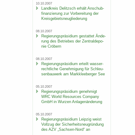
10.10.2007
Land­kreis De­litzsch er­hält An­schub­
fi­nan­zie­rung zur Vor­be­rei­tung der
Kreis­ge­biets­neu­glie­de­rung
08.10.2007
Re­gie­rungs­prä­si­di­um ge­stat­tet Än­de­
rung des Be­trie­bes der Zen­tral­de­po­
nie Crö­bern
08.10.2007
Re­gie­rungs­prä­si­di­um er­teilt was­ser­
recht­li­che Ge­neh­mi­gung für Schleu­
sen­bau­werk am Mark­klee­ber­ger See
05.10.2007
Re­gie­rungs­prä­si­di­um ge­neh­migt
WRC World Re­sour­ces Com­pa­ny
GmbH in Wur­zen An­la­gen­än­de­rung
05.10.2007
Re­gie­rungs­prä­si­di­um Leip­zig weist
Voll­zug der Si­cher­heits­neu­grün­dung
des AZV „Sachsen-​Nord“ an