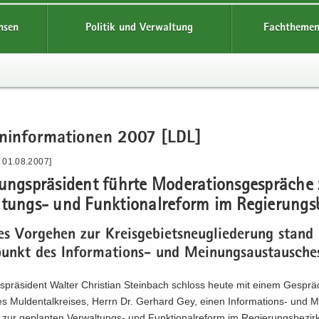
hsen
Politik und Verwaltung
Fachthemen
en­in­for­ma­tio­nen 2007 [LDL]
- 01.08.2007]
rungs­prä­si­dent führ­te Mo­de­ra­ti­ons­ge­sprä­che
ungs-​ und Funk­tio­nal­re­form im Re­gie­rungs­b
es Vor­ge­hen zur Kreis­ge­biets­neu­glie­de­rung stand
­punkt des Informations-​ und Mei­nungs­aus­tau­sche
s­prä­si­dent Wal­ter Chris­ti­an Stein­bach schloss heute mit einem Ge­spr
es Mul­den­tal­krei­ses, Herrn Dr. Ger­hard Gey, einen Informations-​ und 
zur ge­plan­ten Verwaltungs-​ und Funk­tio­nal­re­form im Re­gie­rungs­be­zirk