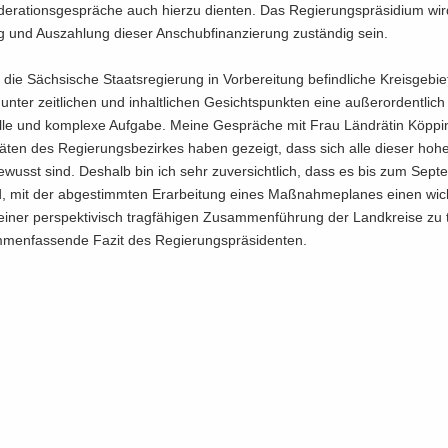
e­ra­ti­ons­ge­sprä­che auch hier­zu dien­ten. Das Re­gie­rungs­prä­si­di­um wir
ung und Aus­zah­lung die­ser An­schub­fi­nan­zie­rung zu­stän­dig sein.
ie Säch­si­sche Staats­re­gie­rung in Vor­be­rei­tung be­find­li­che Kreis­ge­bie
unter zeit­li­chen und in­halt­li­chen Ge­sichts­punk­ten eine au­ßer­or­dent­lic
­le und kom­ple­xe Auf­ga­be. Meine Ge­sprä­che mit Frau Län­d­rä­tin Köp­p
­ten des Re­gie­rungs­be­zir­kes haben ge­zeigt, dass sich alle die­ser hoh
­wusst sind. Des­halb bin ich sehr zu­ver­sicht­lich, dass es bis zum Sep­t
d, mit der ab­ge­stimm­ten Er­ar­bei­tung eines Maß­nah­me­pla­nes einen wich
einer per­spek­ti­visch trag­fä­hi­gen Zu­sam­men­füh­rung der Land­krei­se zu
men­fas­sen­de Fazit des Re­gie­rungs­prä­si­den­ten.