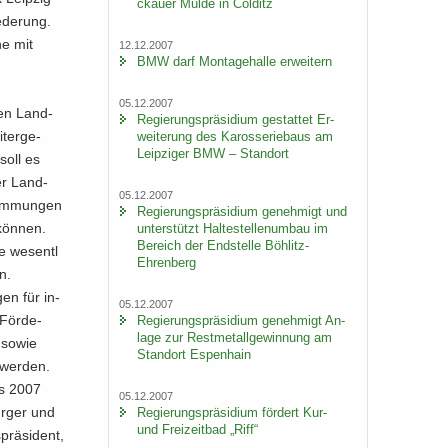
ckau­er Mulde in Col­ditz
­de­rung.
he mit
12.12.2007
BMW darf Mon­ta­ge­hal­le er­wei­tern
05.12.2007
den Land­
Re­gie­rungs­prä­si­di­um ge­stat­tet Er­
­ter­ge­
wei­te­rung des Ka­ros­se­rie­baus am
Leip­zi­ger BMW – Stand­ort
soll es
 der Land­
05.12.2007
tim­mun­gen
Re­gie­rungs­prä­si­di­um ge­neh­migt und
 kön­nen.
un­ter­stützt Hal­te­stel­len­um­bau im
Be­reich der End­stel­le Böhlitz-​
 we­sent­l
Ehrenberg
en.
gen für in­
05.12.2007
 För­de­
Re­gie­rungs­prä­si­di­um ge­neh­migt An­
la­ge zur Rest­me­tall­ge­win­nung am
g sowie
Stand­ort Es­pen­hain
 wer­den.
its 2007
05.12.2007
ür­ger und
Re­gie­rungs­prä­si­di­um för­dert Kur-
und Frei­zeit­bad „Riff“
prä­si­dent,