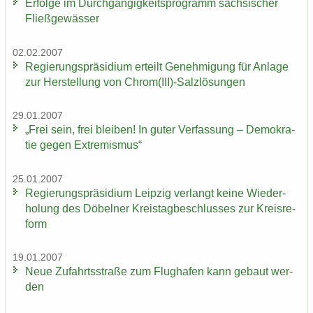
Er­fol­ge im Durch­gän­gig­keits­pro­gramm säch­si­scher
Fließ­ge­wäs­ser
02.02.2007
Re­gie­rungs­prä­si­di­um er­teilt Ge­neh­mi­gung für An­la­ge
zur Her­stel­lung von Chrom(III)-​Salzlösungen
29.01.2007
„Frei sein, frei blei­ben! In guter Ver­fas­sung – De­mo­kra­
tie gegen Ex­tre­mis­mus“
25.01.2007
Re­gie­rungs­prä­si­di­um Leip­zig ver­langt keine Wie­der­
ho­lung des Dö­bel­ner Kreis­tag­be­schlus­ses zur Kreis­re­
form
19.01.2007
Neue Zu­fahrts­stra­ße zum Flug­ha­fen kann ge­baut wer­
den