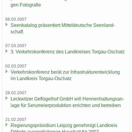
gen Fo­to­gra­fie
08.03.2007
Se­en­ka­ta­log prä­sen­tiert Mit­tel­deut­sche Se­en­land­
schaft
07.03.2007
3. Ver­kehrs­kon­fe­renz des Land­krei­ses Torgau-​Oschatz
02.03.2007
Ver­kehrs­kon­fe­renz berät zur In­fra­struk­tur­ent­wick­lung
im Land­kreis Torgau-​Oschatz
28.02.2007
Leck­wit­zer Ge­flü­gel­hof GmbH will Hen­nen­hal­tungs­an­
la­ge für Ser­um­ei­er­pro­duk­ti­on er­rich­ten und be­trei­ben
21.02.2007
Re­gie­rungs­prä­si­di­um Leip­zig ge­neh­migt Land­kreis
Dö­beln aus­ge­gli­che­nen Haus­halt für 2007