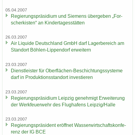
05.04.2007
Re­gie­rungs­prä­si­di­um und Sie­mens über­ge­ben „For­
scher­kis­ten“ an Kin­der­ta­ges­stät­ten
26.03.2007
Air Li­qui­de Deutsch­land GmbH darf La­ger­be­reich am
Stand­ort Böhlen-​Lippendorf er­wei­tern
23.03.2007
Dienst­leis­ter für Oberflächen-​Beschichtungssysteme
darf in Pro­duk­ti­ons­stand­ort in­ves­tie­ren
23.03.2007
Re­gie­rungs­prä­si­di­um Leip­zig ge­neh­migt Er­wei­te­rung
der Werk­feu­er­wehr des Flug­ha­fens Leip­zig/Halle
23.03.2007
Re­gie­rungs­prä­si­dent er­öff­net Was­ser­wirt­schafts­kon­fe­
renz der IG BCE