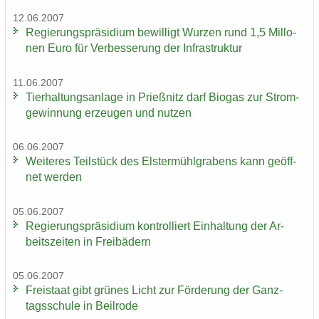
12.06.2007
Re­gie­rungs­prä­si­di­um be­wil­ligt Wur­zen rund 1,5 Mil­lo­
nen Euro für Ver­bes­se­rung der In­fra­struk­tur
11.06.2007
Tier­hal­tungs­an­la­ge in Prieß­nitz darf Bio­gas zur Strom­
ge­win­nung er­zeu­gen und nut­zen
06.06.2007
Wei­te­res Teil­stück des Els­ter­mühl­gra­bens kann ge­öff­
net wer­den
05.06.2007
Re­gie­rungs­prä­si­di­um kon­trol­liert Ein­hal­tung der Ar­
beits­zei­ten in Frei­bä­dern
05.06.2007
Frei­staat gibt grü­nes Licht zur För­de­rung der Ganz­
tags­schu­le in Beil­ro­de