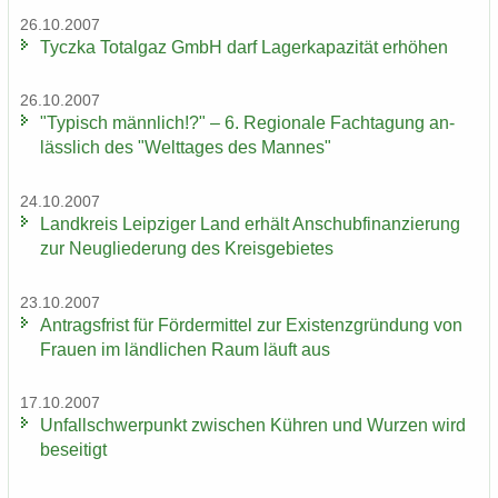
26.10.2007
Ty­cz­ka To­t­al­gaz GmbH darf La­ger­ka­pa­zi­tät er­hö­hen
26.10.2007
"Ty­pisch männ­lich!?" – 6. Re­gio­na­le Fach­ta­gung an­
läss­lich des "Welt­ta­ges des Man­nes"
24.10.2007
Land­kreis Leip­zi­ger Land er­hält An­schub­fi­nan­zie­rung
zur Neu­glie­de­rung des Kreis­ge­bie­tes
23.10.2007
An­trags­frist für För­der­mit­tel zur Exis­tenz­grün­dung von
Frau­en im länd­li­chen Raum läuft aus
17.10.2007
Un­fall­schwer­punkt zwi­schen Küh­ren und Wur­zen wird
be­sei­tigt