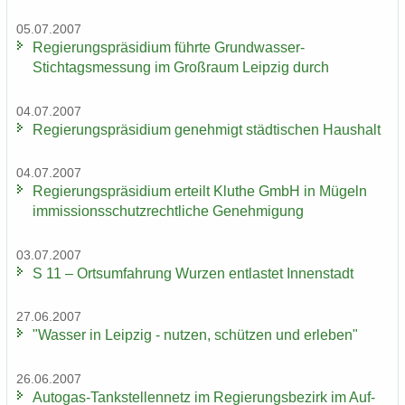
05.07.2007
Re­gie­rungs­prä­si­di­um führ­te Grundwasser-​
Stichtagsmessung im Groß­raum Leip­zig durch
04.07.2007
Re­gie­rungs­prä­si­di­um ge­neh­migt städ­ti­schen Haus­halt
04.07.2007
Re­gie­rungs­prä­si­di­um er­teilt Klu­the GmbH in Mü­geln
im­mis­si­ons­schutz­recht­li­che Ge­neh­mi­gung
03.07.2007
S 11 – Orts­um­fah­rung Wur­zen ent­las­tet In­nen­stadt
27.06.2007
"Was­ser in Leip­zig - nut­zen, schüt­zen und er­le­ben"
26.06.2007
Autogas-​Tankstellennetz im Re­gie­rungs­be­zirk im Auf­