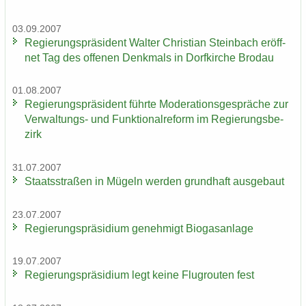
03.09.2007
Re­gie­rungs­prä­si­dent Wal­ter Chris­ti­an Stein­bach er­öff­
net Tag des of­fe­nen Denk­mals in Dorf­kir­che Bro­dau
01.08.2007
Re­gie­rungs­prä­si­dent führ­te Mo­de­ra­ti­ons­ge­sprä­che zur
Verwaltungs-​ und Funk­tio­nal­re­form im Re­gie­rungs­be­
zirk
31.07.2007
Staats­stra­ßen in Mü­geln wer­den grund­haft aus­ge­baut
23.07.2007
Re­gie­rungs­prä­si­di­um ge­neh­migt Bio­gas­an­la­ge
19.07.2007
Re­gie­rungs­prä­si­di­um legt keine Flug­rou­ten fest