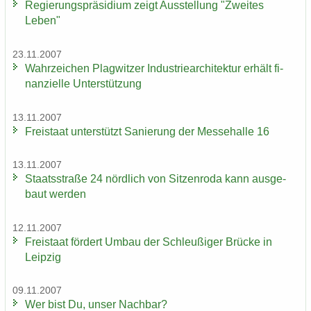
Re­gie­rungs­prä­si­di­um zeigt Aus­stel­lung "Zwei­tes
Leben"
23.11.2007
Wahr­zei­chen Plag­wit­zer In­dus­trie­ar­chi­tek­tur er­hält fi­
nan­zi­el­le Un­ter­stüt­zung
13.11.2007
Frei­staat un­ter­stützt Sa­nie­rung der Mes­se­hal­le 16
13.11.2007
Staats­stra­ße 24 nörd­lich von Sit­zen­ro­da kann aus­ge­
baut wer­den
12.11.2007
Frei­staat för­dert Umbau der Schleu­ßi­ger Brü­cke in
Leip­zig
09.11.2007
Wer bist Du, unser Nach­bar?