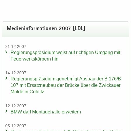
Me­di­en­in­for­ma­tio­nen 2007 [LDL]
21.12.2007
Re­gie­rungs­prä­si­di­um weist auf rich­ti­gen Um­gang mit
Feu­er­werks­kör­pern hin
14.12.2007
Re­gie­rungs­prä­si­di­um ge­neh­migt Aus­bau der B 176/B
107 mit Er­satz­neu­bau der Brü­cke über die Zwi­ckau­er
Mulde in Col­ditz
12.12.2007
BMW darf Mon­ta­ge­hal­le er­wei­tern
05.12.2007