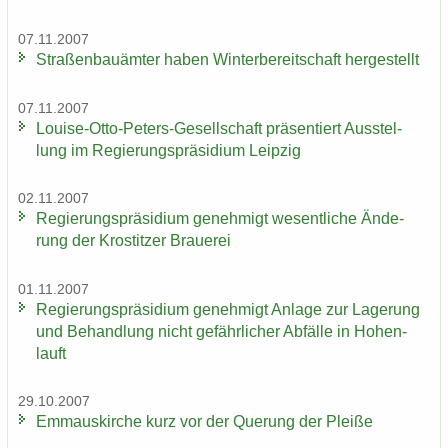
07.11.2007
Stra­ßen­bau­äm­ter haben Win­ter­be­reit­schaft her­ge­stellt
07.11.2007
Louise-​Otto-Peters-Gesellschaft prä­sen­tiert Aus­stel­
lung im Re­gie­rungs­prä­si­di­um Leip­zig
02.11.2007
Re­gie­rungs­prä­si­di­um ge­neh­migt we­sent­li­che Än­de­
rung der Krostit­zer Braue­rei
01.11.2007
Re­gie­rungs­prä­si­di­um ge­neh­migt An­la­ge zur La­ge­rung
und Be­hand­lung nicht ge­fähr­li­cher Ab­fäl­le in Ho­hen­
lauft
29.10.2007
Em­ma­us­kir­che kurz vor der Que­rung der Plei­ße