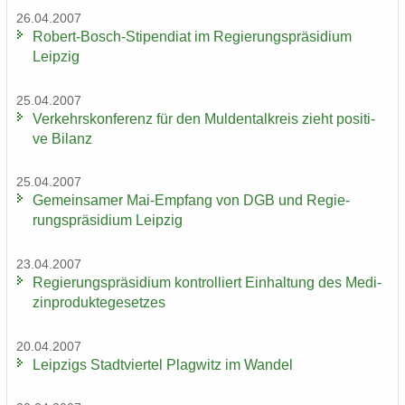
26.04.2007
Robert-​Bosch-Stipendiat im Re­gie­rungs­prä­si­di­um
Leip­zig
25.04.2007
Ver­kehrs­kon­fe­renz für den Mul­den­tal­kreis zieht po­si­ti­
ve Bi­lanz
25.04.2007
Ge­mein­sa­mer Mai-​Empfang von DGB und Re­gie­
rungs­prä­si­di­um Leip­zig
23.04.2007
Re­gie­rungs­prä­si­di­um kon­trol­liert Ein­hal­tung des Me­di­
zin­pro­duk­te­ge­set­zes
20.04.2007
Leip­zigs Stadt­vier­tel Plag­witz im Wan­del