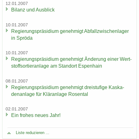
12.01.2007
Bi­lanz und Aus­blick
10.01.2007
Re­gie­rungs­prä­si­di­um ge­neh­migt Ab­fall­zwi­schen­la­ger
in Sprö­da
10.01.2007
Re­gie­rungs­prä­si­di­um ge­neh­migt Än­de­rung einer Wert­
stoff­sor­tier­an­la­ge am Stand­ort Es­pen­hain
08.01.2007
Re­gie­rungs­prä­si­di­um ge­neh­migt drei­stu­fi­ge Kas­ka­
den­an­la­ge für Klär­an­la­ge Ro­sen­tal
02.01.2007
Ein fro­hes neues Jahr!
Liste re­du­zie­ren ...