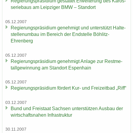
Re­gie­rungs­prä­si­di­um ge­stat­tet Er­wei­te­rung des Ka­ros­
se­rie­baus am Leip­zi­ger BMW – Stand­ort
05.12.2007
Re­gie­rungs­prä­si­di­um ge­neh­migt und un­ter­stützt Hal­te­
stel­len­um­bau im Be­reich der End­stel­le Böhlitz-​
Ehrenberg
05.12.2007
Re­gie­rungs­prä­si­di­um ge­neh­migt An­la­ge zur Rest­me­
tall­ge­win­nung am Stand­ort Es­pen­hain
05.12.2007
Re­gie­rungs­prä­si­di­um för­dert Kur- und Frei­zeit­bad „Riff“
03.12.2007
Bund und Frei­staat Sach­sen un­ter­stüt­zen Aus­bau der
wirt­schafts­na­hen In­fra­struk­tur
30.11.2007