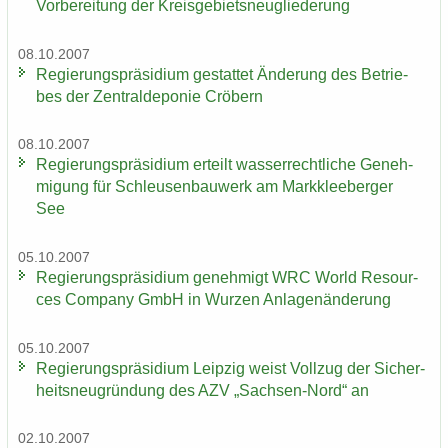
Vor­be­rei­tung der Kreis­ge­biets­neu­glie­de­rung
08.10.2007
Re­gie­rungs­prä­si­di­um ge­stat­tet Än­de­rung des Be­trie­
bes der Zen­tral­de­po­nie Crö­bern
08.10.2007
Re­gie­rungs­prä­si­di­um er­teilt was­ser­recht­li­che Ge­neh­
mi­gung für Schleu­sen­bau­werk am Mark­klee­ber­ger
See
05.10.2007
Re­gie­rungs­prä­si­di­um ge­neh­migt WRC World Re­sour­
ces Com­pa­ny GmbH in Wur­zen An­la­gen­än­de­rung
05.10.2007
Re­gie­rungs­prä­si­di­um Leip­zig weist Voll­zug der Si­cher­
heits­neu­grün­dung des AZV „Sachsen-​Nord“ an
02.10.2007