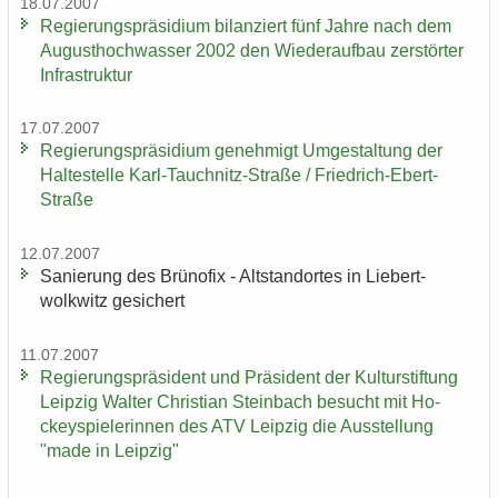
18.07.2007
Re­gie­rungs­prä­si­di­um bi­lan­ziert fünf Jahre nach dem
Au­gust­hoch­was­ser 2002 den Wie­der­auf­bau zer­stör­ter
In­fra­struk­tur
17.07.2007
Re­gie­rungs­prä­si­di­um ge­neh­migt Um­ge­stal­tung der
Hal­te­stel­le Karl-​Tauchnitz-Straße / Friedrich-​Ebert-
Straße
12.07.2007
Sa­nie­rung des Brü­no­fix - Alt­stand­or­tes in Lie­bert­
wolkwitz ge­si­chert
11.07.2007
Re­gie­rungs­prä­si­dent und Prä­si­dent der Kul­tur­stif­tung
Leip­zig Wal­ter Chris­ti­an Stein­bach be­sucht mit Ho­
ckey­spie­le­rin­nen des ATV Leip­zig die Aus­stel­lung
"made in Leip­zig"