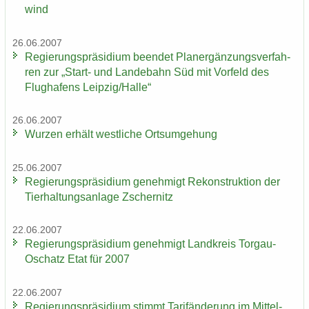
wind
26.06.2007
Re­gie­rungs­prä­si­di­um be­en­det Planer­gän­zungs­ver­fah­
ren zur „Start-​ und Lan­de­bahn Süd mit Vor­feld des
Flug­ha­fens Leip­zig/Halle“
26.06.2007
Wur­zen er­hält west­li­che Orts­um­ge­hung
25.06.2007
Re­gie­rungs­prä­si­di­um ge­neh­migt Re­kon­struk­ti­on der
Tier­hal­tungs­an­la­ge Zscher­nitz
22.06.2007
Re­gie­rungs­prä­si­di­um ge­neh­migt Land­kreis Torgau-​
Oschatz Etat für 2007
22.06.2007
Re­gie­rungs­prä­si­di­um stimmt Ta­rif­än­de­rung im Mit­tel­