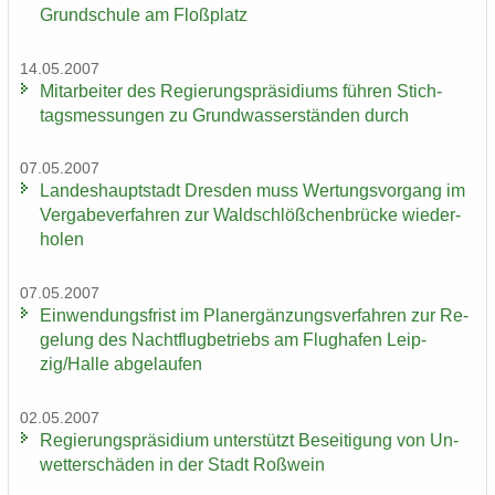
Grund­schu­le am Floß­platz
14.05.2007
Mit­ar­bei­ter des Re­gie­rungs­prä­si­di­ums füh­ren Stich­
tags­mes­sun­gen zu Grund­was­ser­stän­den durch
07.05.2007
Lan­des­haupt­stadt Dres­den muss Wer­tungs­vor­gang im
Ver­ga­be­ver­fah­ren zur Wald­schlöß­chen­brü­cke wie­der­
ho­len
07.05.2007
Ein­wen­dungs­frist im Planer­gän­zungs­ver­fah­ren zur Re­
ge­lung des Nacht­flug­be­triebs am Flug­ha­fen Leip­
zig/Halle ab­ge­lau­fen
02.05.2007
Re­gie­rungs­prä­si­di­um un­ter­stützt Be­sei­ti­gung von Un­
wet­ter­schä­den in der Stadt Roß­wein