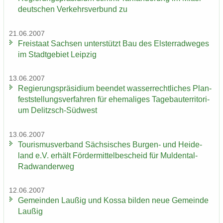
deut­schen Ver­kehrs­ver­bund zu
21.06.2007
Frei­staat Sach­sen un­ter­stützt Bau des Els­ter­rad­we­ges
im Stadt­ge­biet Leip­zig
13.06.2007
Re­gie­rungs­prä­si­di­um be­en­det was­ser­recht­li­ches Plan­
fest­stel­lungs­ver­fah­ren für ehe­ma­li­ges Ta­ge­bau­ter­ri­to­ri­
um Delitzsch-​Südwest
13.06.2007
Tou­ris­mus­ver­band Säch­si­sches Burgen-​ und Hei­de­
land e.V. er­hält För­der­mit­tel­be­scheid für Muldental-​
Radwanderweg
12.06.2007
Ge­mein­den Lau­ßig und Kossa bil­den neue Ge­mein­de
Lau­ßig