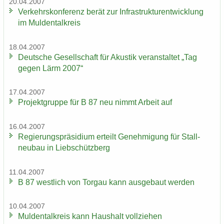
20.04.2007
Ver­kehrs­kon­fe­renz berät zur In­fra­struk­tur­ent­wick­lung
im Mul­den­tal­kreis
18.04.2007
Deut­sche Ge­sell­schaft für Akus­tik ver­an­stal­tet „Tag
gegen Lärm 2007“
17.04.2007
Pro­jekt­grup­pe für B 87 neu nimmt Ar­beit auf
16.04.2007
Re­gie­rungs­prä­si­di­um er­teilt Ge­neh­mi­gung für Stall­
neu­bau in Lieb­schütz­berg
11.04.2007
B 87 west­lich von Tor­gau kann aus­ge­baut wer­den
10.04.2007
Mul­den­tal­kreis kann Haus­halt voll­zie­hen