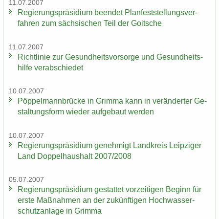
11.07.2007
Re­gie­rungs­prä­si­di­um be­en­det Plan­fest­stel­lungs­ver­
fah­ren zum säch­si­schen Teil der Goit­sche
11.07.2007
Richt­li­nie zur Ge­sund­heits­vor­sor­ge und Ge­sund­heits­
hil­fe ver­ab­schie­det
10.07.2007
Pöp­pel­mann­brü­cke in Grim­ma kann in ver­än­der­ter Ge­
stal­tungs­form wie­der auf­ge­baut wer­den
10.07.2007
Re­gie­rungs­prä­si­di­um ge­neh­migt Land­kreis Leip­zi­ger
Land Dop­pel­haus­halt 2007/2008
05.07.2007
Re­gie­rungs­prä­si­di­um ge­stat­tet vor­zei­ti­gen Be­ginn für
erste Maß­nah­men an der zu­künf­ti­gen Hoch­was­ser­
schutz­an­la­ge in Grim­ma