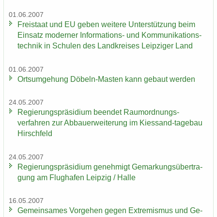
01.06.2007
Frei­staat und EU geben wei­te­re Un­ter­stüt­zung beim
Ein­satz mo­der­ner Informations-​ und Kom­mu­ni­ka­ti­ons­
tech­nik in Schu­len des Land­krei­ses Leip­zi­ger Land
01.06.2007
Orts­um­ge­hung Döbeln-​Masten kann ge­baut wer­den
24.05.2007
Re­gie­rungs­prä­si­di­um be­en­det Raumordnungs-​
verfahren zur Ab­bau­erwei­te­rung im Kiessand-​tagebau
Hirsch­feld
24.05.2007
Re­gie­rungs­prä­si­di­um ge­neh­migt Ge­mar­kungs­über­tra­
gung am Flug­ha­fen Leip­zig / Halle
16.05.2007
Ge­mein­sa­mes Vor­ge­hen gegen Ex­tre­mis­mus und Ge­