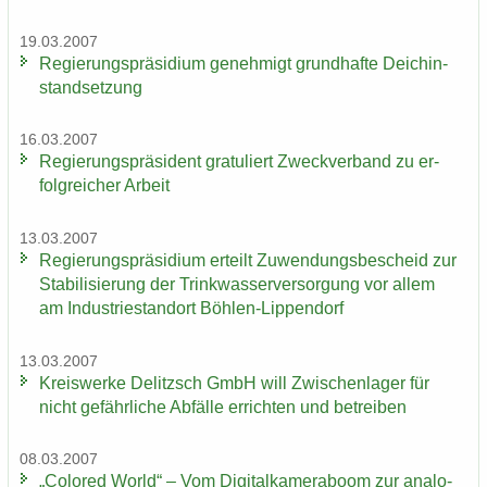
19.03.2007
Re­gie­rungs­prä­si­di­um ge­neh­migt grund­haf­te Deich­in­
stand­set­zung
16.03.2007
Re­gie­rungs­prä­si­dent gra­tu­liert Zweck­ver­band zu er­
folg­rei­cher Ar­beit
13.03.2007
Re­gie­rungs­prä­si­di­um er­teilt Zu­wen­dungs­be­scheid zur
Sta­bi­li­sie­rung der Trink­was­ser­ver­sor­gung vor allem
am In­dus­trie­stand­ort Böhlen-​Lippendorf
13.03.2007
Kreis­wer­ke De­litzsch GmbH will Zwi­schen­la­ger für
nicht ge­fähr­li­che Ab­fäl­le er­rich­ten und be­trei­ben
08.03.2007
„Co­lo­red World“ – Vom Di­gi­tal­ka­me­ra­boom zur ana­lo­