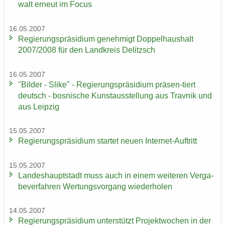
walt er­neut im Focus
16.05.2007
Re­gie­rungs­prä­si­di­um ge­neh­migt Dop­pel­haus­halt
2007/2008 für den Land­kreis De­litzsch
16.05.2007
"Bil­der - Slike" - Re­gie­rungs­prä­si­di­um präsen-​tiert
deutsch - bos­ni­sche Kunst­aus­stel­lung aus Trav­nik und
aus Leip­zig
15.05.2007
Re­gie­rungs­prä­si­di­um star­tet neuen Internet-​Auftritt
15.05.2007
Lan­des­haupt­stadt muss auch in einem wei­te­ren Ver­ga­
be­ver­fah­ren Wer­tungs­vor­gang wie­der­ho­len
14.05.2007
Re­gie­rungs­prä­si­di­um un­ter­stützt Pro­jekt­wo­chen in der