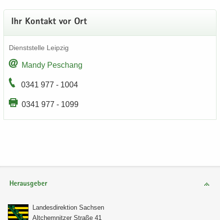
Ihr Kon­takt vor Ort
Dienst­stel­le Leip­zig
Mandy Peschang
0341 977 - 1004
0341 977 - 1099
Herausgeber
Lan­des­di­rek­ti­on Sach­sen
Alt­chem­nit­zer Stra­ße 41