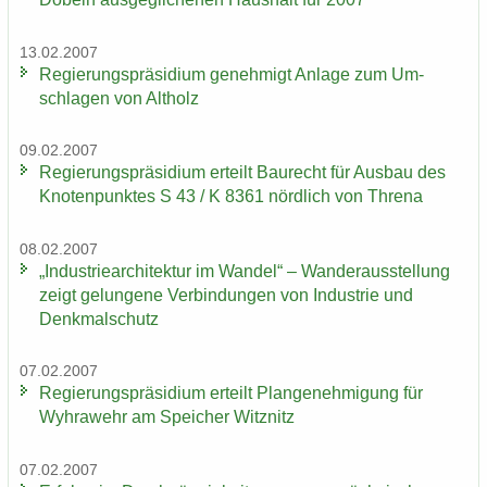
13.02.2007
Re­gie­rungs­prä­si­di­um ge­neh­migt An­la­ge zum Um­
schla­gen von Alt­holz
09.02.2007
Re­gie­rungs­prä­si­di­um er­teilt Bau­recht für Aus­bau des
Kno­ten­punk­tes S 43 / K 8361 nörd­lich von Thre­na
08.02.2007
„In­dus­trie­ar­chi­tek­tur im Wan­del“ – Wan­der­aus­stel­lung
zeigt ge­lun­ge­ne Ver­bin­dun­gen von In­dus­trie und
Denk­mal­schutz
07.02.2007
Re­gie­rungs­prä­si­di­um er­teilt Plan­ge­neh­mi­gung für
Wyhra­wehr am Spei­cher Witz­nitz
07.02.2007