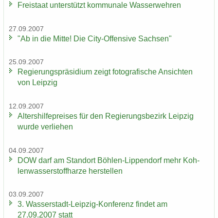
Frei­staat un­ter­stützt kom­mu­na­le Was­ser­weh­ren
27.09.2007
"Ab in die Mitte! Die City-​Offensive Sach­sen"
25.09.2007
Re­gie­rungs­prä­si­di­um zeigt fo­to­gra­fi­sche An­sich­ten
von Leip­zig
12.09.2007
Al­ters­hil­fe­prei­ses für den Re­gie­rungs­be­zirk Leip­zig
wurde ver­lie­hen
04.09.2007
DOW darf am Stand­ort Böhlen-​Lippendorf mehr Koh­
len­was­ser­stoff­har­ze her­stel­len
03.09.2007
3. Wasserstadt-​Leipzig-Konferenz fin­det am
27.09.2007 statt