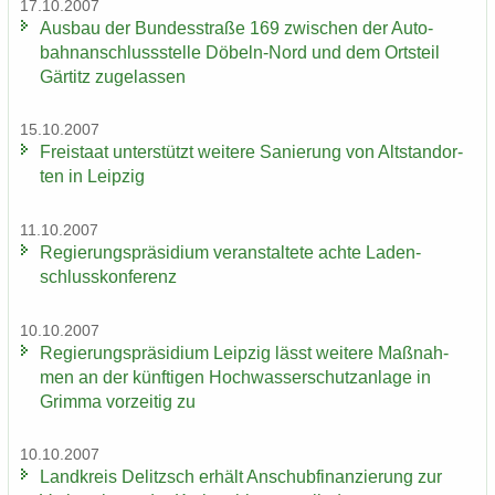
17.10.2007
Aus­bau der Bun­des­stra­ße 169 zwi­schen der Au­to­
bahn­an­schluss­stel­le Döbeln-​Nord und dem Orts­teil
Gär­titz zu­ge­las­sen
15.10.2007
Frei­staat un­ter­stützt wei­te­re Sa­nie­rung von Alt­stand­or­
ten in Leip­zig
11.10.2007
Re­gie­rungs­prä­si­di­um ver­an­stal­te­te achte La­den­
schluss­kon­fe­renz
10.10.2007
Re­gie­rungs­prä­si­di­um Leip­zig lässt wei­te­re Maß­nah­
men an der künf­ti­gen Hoch­was­ser­schutz­an­la­ge in
Grim­ma vor­zei­tig zu
10.10.2007
Land­kreis De­litzsch er­hält An­schub­fi­nan­zie­rung zur