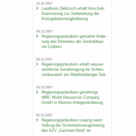
10.10.2007
Land­kreis De­litzsch er­hält An­schub­
fi­nan­zie­rung zur Vor­be­rei­tung der
Kreis­ge­biets­neu­glie­de­rung
08.10.2007
Re­gie­rungs­prä­si­di­um ge­stat­tet Än­de­
rung des Be­trie­bes der Zen­tral­de­po­
nie Crö­bern
08.10.2007
Re­gie­rungs­prä­si­di­um er­teilt was­ser­
recht­li­che Ge­neh­mi­gung für Schleu­
sen­bau­werk am Mark­klee­ber­ger See
05.10.2007
Re­gie­rungs­prä­si­di­um ge­neh­migt
WRC World Re­sour­ces Com­pa­ny
GmbH in Wur­zen An­la­gen­än­de­rung
05.10.2007
Re­gie­rungs­prä­si­di­um Leip­zig weist
Voll­zug der Si­cher­heits­neu­grün­dung
des AZV „Sachsen-​Nord“ an