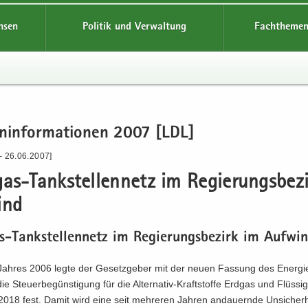
hsen
Politik und Verwaltung
Fachthemen
en­in­for­ma­tio­nen 2007 [LDL]
- 26.06.2007]
as-​Tankstellennetz im Re­gie­rungs­be­z
ind
-​Tankstellennetz im Re­gie­rungs­be­zirk im Auf­wi
Jah­res 2006 legte der Ge­setz­ge­ber mit der neuen Fas­sung des En­er­gie
die Steu­er­be­güns­ti­gung für die Alternativ-​Kraftstoffe Erd­gas und Flüs­sig
018 fest. Damit wird eine seit meh­re­ren Jah­ren an­dau­ern­de Un­si­cher­