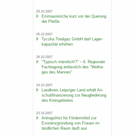
29.10.2007
Em­ma­us­kir­che kurz vor der Que­rung
der Plei­ße
26.10.2007
Ty­cz­ka To­t­al­gaz GmbH darf La­ger­
ka­pa­zi­tät er­hö­hen
26.10.2007
"Ty­pisch männ­lich!?" – 6. Re­gio­na­le
Fach­ta­gung an­läss­lich des "Welt­ta­
ges des Man­nes"
24.10.2007
Land­kreis Leip­zi­ger Land er­hält An­
schub­fi­nan­zie­rung zur Neu­glie­de­rung
des Kreis­ge­bie­tes
23.10.2007
An­trags­frist für För­der­mit­tel zur
Exis­tenz­grün­dung von Frau­en im
länd­li­chen Raum läuft aus