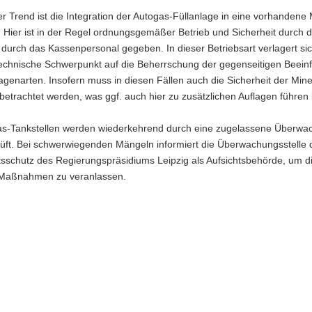
rer Trend ist die In­te­gra­ti­on der Autogas-​Füllanlage in eine vor­han­de­ne 
 Hier ist in der Regel ord­nungs­ge­mä­ßer Be­trieb und Si­cher­heit durch d
g durch das Kas­sen­per­so­nal ge­ge­ben. In die­ser Be­triebs­art ver­la­gert si
tech­ni­sche Schwer­punkt auf die Be­herr­schung der ge­gen­sei­ti­gen Be­ein­
a­gen­ar­ten. In­so­fern muss in die­sen Fäl­len auch die Si­cher­heit der Mi­ne­r
 be­trach­tet wer­den, was ggf. auch hier zu zu­sätz­li­chen Auf­la­gen füh­ren
s-​Tankstellen wer­den wie­der­keh­rend durch eine zu­ge­las­se­ne Über­wa
prüft. Bei schwer­wie­gen­den Män­geln in­for­miert die Über­wa­chungs­stel­le d
ts­schutz des Re­gie­rungs­prä­si­di­ums Leip­zig als Auf­sichts­be­hör­de, um di
 Maß­nah­men zu ver­an­las­sen.