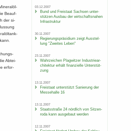
Mineralöl-​
03.12.2007
Bund und Frei­staat Sach­sen un­ter­
ie Be­auf­
stüt­zen Aus­bau der wirt­schafts­na­hen
ch der si­
In­fra­struk­tur
flus­sung
al­öl­tank­
30.11.2007
Re­gie­rungs­prä­si­di­um zeigt Aus­stel­
 kann.
lung "Zwei­tes Leben"
­chungs­
23.11.2007
Wahr­zei­chen Plag­wit­zer In­dus­trie­ar­
ie Ab­tei­
chi­tek­tur er­hält fi­nan­zi­el­le Un­ter­stüt­
e er­for­
zung
13.11.2007
Frei­staat un­ter­stützt Sa­nie­rung der
Mes­se­hal­le 16
13.11.2007
Staats­stra­ße 24 nörd­lich von Sit­zen­
ro­da kann aus­ge­baut wer­den
12.11.2007