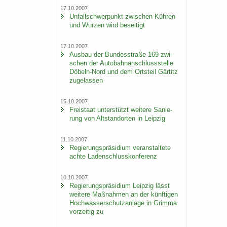
17.10.2007
Un­fall­schwer­punkt zwi­schen Küh­ren
und Wur­zen wird be­sei­tigt
17.10.2007
Aus­bau der Bun­des­stra­ße 169 zwi­
schen der Au­to­bahn­an­schluss­stel­le
Döbeln-​Nord und dem Orts­teil Gär­titz
zu­ge­las­sen
15.10.2007
Frei­staat un­ter­stützt wei­te­re Sa­nie­
rung von Alt­stand­or­ten in Leip­zig
11.10.2007
Re­gie­rungs­prä­si­di­um ver­an­stal­te­te
achte La­den­schluss­kon­fe­renz
10.10.2007
Re­gie­rungs­prä­si­di­um Leip­zig lässt
wei­te­re Maß­nah­men an der künf­ti­gen
Hoch­was­ser­schutz­an­la­ge in Grim­ma
vor­zei­tig zu