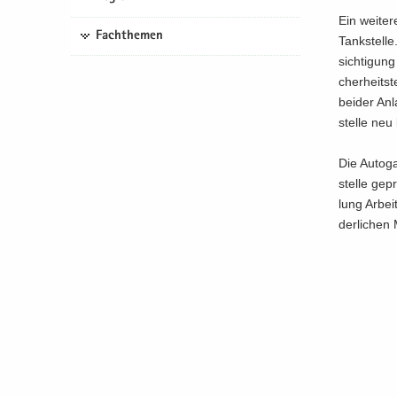
Ein wei­te­
Fachthemen
Tankstelle.
sich­ti­gun
cher­heits­
bei­der An­l
stel­le neu
Die Autoga
stel­le ge­
lung Ar­bei
der­li­chen