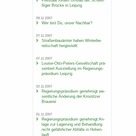
Frei­staat för­dert Umbau der Schleu­
ßi­ger Brü­cke in Leip­zig
09.11.2007
Wer bist Du, unser Nach­bar?
07.11.2007
Stra­ßen­bau­äm­ter haben Win­ter­be­
reit­schaft her­ge­stellt
07.11.2007
Louise-​Otto-Peters-Gesellschaft prä­
sen­tiert Aus­stel­lung im Re­gie­rungs­
prä­si­di­um Leip­zig
02.11.2007
Re­gie­rungs­prä­si­di­um ge­neh­migt we­
sent­li­che Än­de­rung der Krostit­zer
Braue­rei
01.11.2007
Re­gie­rungs­prä­si­di­um ge­neh­migt An­
la­ge zur La­ge­rung und Be­hand­lung
nicht ge­fähr­li­cher Ab­fäl­le in Ho­hen­
lauft