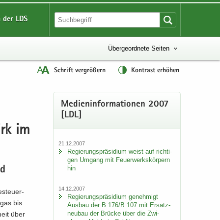
 der LDS
Übergeordnete Seiten
Schrift vergrößern
Kontrast erhöhen
Me­di­en­in­for­ma­tio­nen 2007
[LDL]
irk im
21.12.2007
Re­gie­rungs­prä­si­di­um weist auf rich­ti­
gen Um­gang mit Feu­er­werks­kör­pern
hin
nd
14.12.2007
­steu­er­
Re­gie­rungs­prä­si­di­um ge­neh­migt
­gas bis
Aus­bau der B 176/B 107 mit Er­satz­
neu­bau der Brü­cke über die Zwi­
heit über