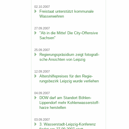
02.10.2007
Frei­staat un­ter­stützt kom­mu­na­le
Was­ser­weh­ren
27.09.2007
"Ab in die Mitte! Die City-​Offensive
Sach­sen"
25.09.2007
Re­gie­rungs­prä­si­di­um zeigt fo­to­gra­fi­
sche An­sich­ten von Leip­zig
12.09.2007
Al­ters­hil­fe­prei­ses für den Re­gie­
rungs­be­zirk Leip­zig wurde ver­lie­hen
04.09.2007
DOW darf am Stand­ort Böhlen-​
Lippendorf mehr Koh­len­was­ser­stoff­
har­ze her­stel­len
03.09.2007
3. Wasserstadt-​Leipzig-Konferenz