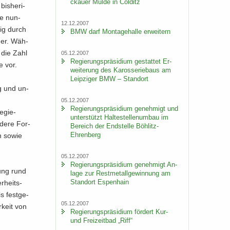
ckau­er Mulde in Col­ditz
is­he­ri­
ie nun­
12.12.2007
zig durch
BMW darf Mon­ta­ge­hal­le er­wei­tern
­der. Wäh­
6 die Zahl
05.12.2007
Re­gie­rungs­prä­si­di­um ge­stat­tet Er­
e vor.
wei­te­rung des Ka­ros­se­rie­baus am
Leip­zi­ger BMW – Stand­ort
ng und un­
05.12.2007
Re­gie­rungs­prä­si­di­um ge­neh­migt und
e­gie­
un­ter­stützt Hal­te­stel­len­um­bau im
­de­re For­
Be­reich der End­stel­le Böhlitz-​
Ehrenberg
en sowie
05.12.2007
Re­gie­rungs­prä­si­di­um ge­neh­migt An­
nung rund
la­ge zur Rest­me­tall­ge­win­nung am
Stand­ort Es­pen­hain
r­heits­
is fest­ge­
05.12.2007
r­keit von
Re­gie­rungs­prä­si­di­um för­dert Kur-
und Frei­zeit­bad „Riff“