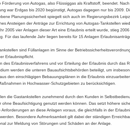
re För­de­rung von Au­to­gas, also Flüs­sig­gas als Kraft­stoff, be­en­det. Nach b
lung war Erd­gas bis 2020 be­güns­tigt, Au­to­gas da­ge­gen nur bis 2009. D
be­ne Pla­nungs­si­cher­heit spie­gelt sich auch im Re­gie­rungs­be­zirk Leip­
­ches An­stei­gen der An­trä­ge zur Er­rich­tung von Autogas-​Tankstellen wie
r 2005 vier An­la­gen die­ser Art eine Er­laub­nis er­teilt wurde, stieg 200
g. Für das lau­fen­de Jahr lie­gen be­reits für 15 An­la­gen Er­laub­nis­an­trä­g
nkstellen sind Füll­an­la­gen im Sinne der Be­triebs­si­cher­heits­ver­ord­nu
der Er­laub­nis­pflicht.
des Er­laub­nis­ver­fah­rens und vor Er­tei­lung der Er­laub­nis durch das R
i­di­um wer­den die un­te­ren Bau­auf­sichts­be­hör­den be­tei­ligt, um ins­be­son
aus den ein­schlä­gi­gen Be­bau­ungs­plä­nen in die Er­laub­nis ein­zu­ar­bei­t
e Maß­nah­men in Hochwasser-​Schutzgebieten zu be­rück­sich­ti­gen.
len die Gas­tank­stel­len zu­neh­mend durch den Kun­den in Selbst­be­die­
ohne Be­auf­sich­ti­gung ge­nutzt wer­den kön­nen. Das setzt hö­he­re si­che
e An­for­de­run­gen an diese An­la­gen vor­aus, die gleich­falls in der Er­laub­n
wer­den. Be­son­de­re Auf­merk­sam­keit gilt dabei der stän­di­gen Er­reich­ba
o­nal zur Mel­dung von Stö­run­gen und Schä­den an der An­la­ge.