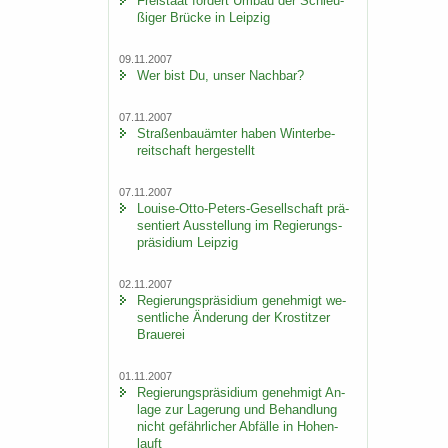
Frei­staat för­dert Umbau der Schleu­
ßi­ger Brü­cke in Leip­zig
09.11.2007
Wer bist Du, unser Nach­bar?
07.11.2007
Stra­ßen­bau­äm­ter haben Win­ter­be­
reit­schaft her­ge­stellt
07.11.2007
Louise-​Otto-Peters-Gesellschaft prä­
sen­tiert Aus­stel­lung im Re­gie­rungs­
prä­si­di­um Leip­zig
02.11.2007
Re­gie­rungs­prä­si­di­um ge­neh­migt we­
sent­li­che Än­de­rung der Krostit­zer
Braue­rei
01.11.2007
Re­gie­rungs­prä­si­di­um ge­neh­migt An­
la­ge zur La­ge­rung und Be­hand­lung
nicht ge­fähr­li­cher Ab­fäl­le in Ho­hen­
lauft