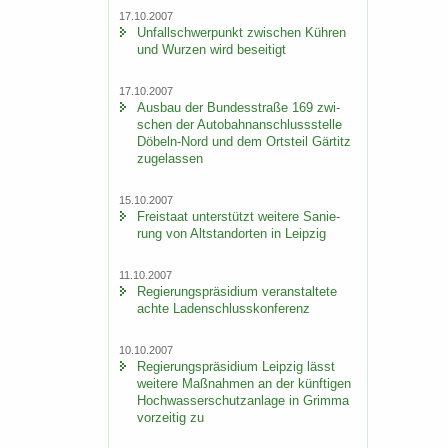
17.10.2007
Un­fall­schwer­punkt zwi­schen Küh­ren
und Wur­zen wird be­sei­tigt
17.10.2007
Aus­bau der Bun­des­stra­ße 169 zwi­
schen der Au­to­bahn­an­schluss­stel­le
Döbeln-​Nord und dem Orts­teil Gär­titz
zu­ge­las­sen
15.10.2007
Frei­staat un­ter­stützt wei­te­re Sa­nie­
rung von Alt­stand­or­ten in Leip­zig
11.10.2007
Re­gie­rungs­prä­si­di­um ver­an­stal­te­te
achte La­den­schluss­kon­fe­renz
10.10.2007
Re­gie­rungs­prä­si­di­um Leip­zig lässt
wei­te­re Maß­nah­men an der künf­ti­gen
Hoch­was­ser­schutz­an­la­ge in Grim­ma
vor­zei­tig zu