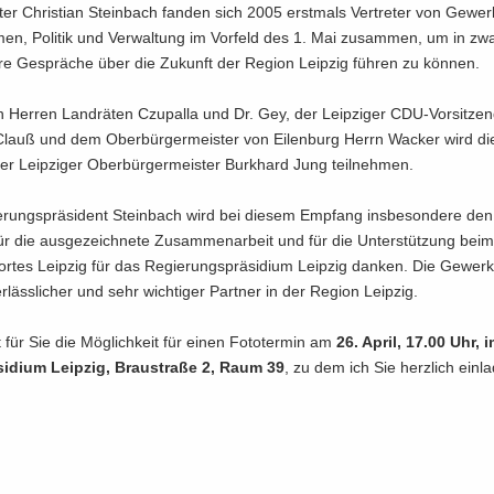
­ter Chris­ti­an Stein­bach fan­den sich 2005 erst­mals Ver­tre­ter von Ge­wer
men, Po­li­tik und Ver­wal­tung im Vor­feld des 1. Mai zu­sam­men, um in zwa
re Ge­sprä­che über die Zu­kunft der Re­gi­on Leip­zig füh­ren zu kön­nen.
Her­ren Land­rä­ten Czu­pal­la und Dr. Gey, der Leip­zi­ger CDU-​Vorsitz
e Clauß und dem Ober­bür­ger­meis­ter von Ei­len­burg Herrn Wa­cker wird di
er Leip­zi­ger Ober­bür­ger­meis­ter Burk­hard Jung teil­neh­men.
­rungs­prä­si­dent Stein­bach wird bei die­sem Emp­fang ins­be­son­de­re de
ür die aus­ge­zeich­ne­te Zu­sam­men­ar­beit und für die Un­ter­stüt­zung beim
r­tes Leip­zig für das Re­gie­rungs­prä­si­di­um Leip­zig dan­ken. Die Ge­werk
­läss­li­cher und sehr wich­ti­ger Part­ner in der Re­gi­on Leip­zig.
 für Sie die Mög­lich­keit für einen Fo­to­ter­min am
26. April, 17.00 Uhr, i
si­di­um Leip­zig, Brau­stra­ße 2, Raum 39
, zu dem ich Sie herz­lich ein­la