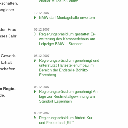
ckau­er Mulde in Col­ditz
k­schaf­ten,
ng­lo­ser
12.12.2007
BMW darf Mon­ta­ge­hal­le er­wei­tern
enden Frau
05.12.2007
Re­gie­rungs­prä­si­di­um ge­stat­tet Er­
e­ses Jahr
wei­te­rung des Ka­ros­se­rie­baus am
Leip­zi­ger BMW – Stand­ort
n Ge­werk­
05.12.2007
Re­gie­rungs­prä­si­di­um ge­neh­migt und
 Er­halt
un­ter­stützt Hal­te­stel­len­um­bau im
­schaf­ten
Be­reich der End­stel­le Böhlitz-​
Ehrenberg
05.12.2007
m Re­gie­
Re­gie­rungs­prä­si­di­um ge­neh­migt An­
­de.
la­ge zur Rest­me­tall­ge­win­nung am
Stand­ort Es­pen­hain
05.12.2007
Re­gie­rungs­prä­si­di­um för­dert Kur-
und Frei­zeit­bad „Riff“