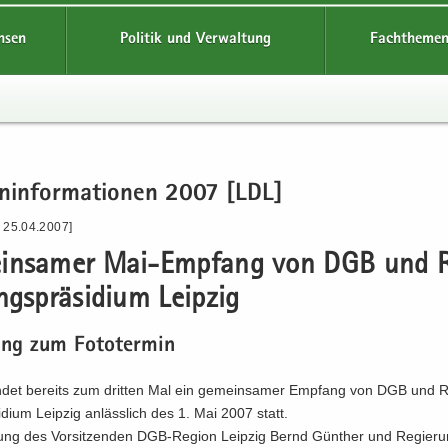
hsen
Politik und Verwaltung
Fachthemen
en­in­for­ma­tio­nen 2007 [LDL]
- 25.04.2007]
in­sa­mer Mai-​Empfang von DGB und 
ngs­prä­si­di­um Leip­zig
dung zum Fo­to­ter­min
n­det be­reits zum drit­ten Mal ein ge­mein­sa­mer Emp­fang von DGB und R
i­di­um Leip­zig an­läss­lich des 1. Mai 2007 statt.
gung des Vor­sit­zen­den DGB-​Region Leip­zig Bernd Gün­ther und Regieru