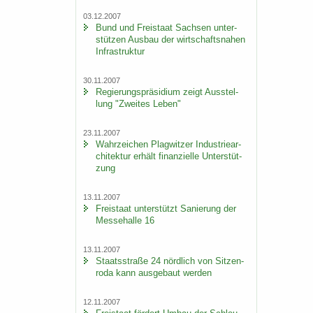
03.12.2007
Bund und Frei­staat Sach­sen un­ter­
stüt­zen Aus­bau der wirt­schafts­na­hen
In­fra­struk­tur
30.11.2007
Re­gie­rungs­prä­si­di­um zeigt Aus­stel­
lung "Zwei­tes Leben"
23.11.2007
Wahr­zei­chen Plag­wit­zer In­dus­trie­ar­
chi­tek­tur er­hält fi­nan­zi­el­le Un­ter­stüt­
zung
13.11.2007
Frei­staat un­ter­stützt Sa­nie­rung der
Mes­se­hal­le 16
13.11.2007
Staats­stra­ße 24 nörd­lich von Sit­zen­
ro­da kann aus­ge­baut wer­den
12.11.2007