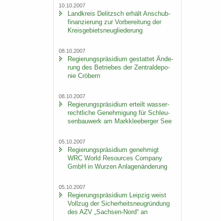
10.10.2007
Land­kreis De­litzsch er­hält An­schub­
fi­nan­zie­rung zur Vor­be­rei­tung der
Kreis­ge­biets­neu­glie­de­rung
08.10.2007
Re­gie­rungs­prä­si­di­um ge­stat­tet Än­de­
rung des Be­trie­bes der Zen­tral­de­po­
nie Crö­bern
08.10.2007
Re­gie­rungs­prä­si­di­um er­teilt was­ser­
recht­li­che Ge­neh­mi­gung für Schleu­
sen­bau­werk am Mark­klee­ber­ger See
05.10.2007
Re­gie­rungs­prä­si­di­um ge­neh­migt
WRC World Re­sour­ces Com­pa­ny
GmbH in Wur­zen An­la­gen­än­de­rung
05.10.2007
Re­gie­rungs­prä­si­di­um Leip­zig weist
Voll­zug der Si­cher­heits­neu­grün­dung
des AZV „Sachsen-​Nord“ an