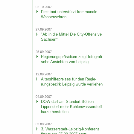
02.10.2007
Frei­staat un­ter­stützt kom­mu­na­le
Was­ser­weh­ren
27.09.2007
"Ab in die Mitte! Die City-​Offensive
Sach­sen"
25.09.2007
Re­gie­rungs­prä­si­di­um zeigt fo­to­gra­fi­
sche An­sich­ten von Leip­zig
12.09.2007
Al­ters­hil­fe­prei­ses für den Re­gie­
rungs­be­zirk Leip­zig wurde ver­lie­hen
04.09.2007
DOW darf am Stand­ort Böhlen-​
Lippendorf mehr Koh­len­was­ser­stoff­
har­ze her­stel­len
03.09.2007
3. Wasserstadt-​Leipzig-Konferenz