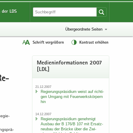
 der LDS
Übergeordnete Seiten
Schrift vergrößern
Kontrast erhöhen
Me­di­en­in­for­ma­tio­nen 2007
[LDL]
Re­
21.12.2007
Re­gie­rungs­prä­si­di­um weist auf rich­ti­
gen Um­gang mit Feu­er­werks­kör­pern
hin
14.12.2007
e­gie­
Re­gie­rungs­prä­si­di­um ge­neh­migt
Aus­bau der B 176/B 107 mit Er­satz­
neu­bau der Brü­cke über die Zwi­
ngsprä-​