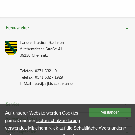
Herausgeber
Lan­des­di­rek­ti­on Sach­sen
Alt­chem­nit­zer Stra­ße 41
09120 Chem­nitz
Te­le­fon: 0371 532 - 0
Te­le­fax: 0371 532 - 1929
E-​Mail:
post[at]lds.sach­sen.de
Service
Auf un­se­rer Web­site wer­den Coo­kies
Ver­stan­den
Verwandte Portale
gemäß un­se­rer
Da­ten­schutz­er­klä­rung
ver­wen­det. Mit einem Klick auf die Schalt­flä­che »Ver­stan­den«
Seite empfehlen