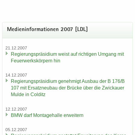
Me­di­en­in­for­ma­tio­nen 2007 [LDL]
21.12.2007
Re­gie­rungs­prä­si­di­um weist auf rich­ti­gen Um­gang mit
Feu­er­werks­kör­pern hin
14.12.2007
Re­gie­rungs­prä­si­di­um ge­neh­migt Aus­bau der B 176/B
107 mit Er­satz­neu­bau der Brü­cke über die Zwi­ckau­er
Mulde in Col­ditz
12.12.2007
BMW darf Mon­ta­ge­hal­le er­wei­tern
05.12.2007