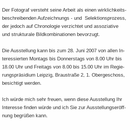
Der Fo­to­graf ver­steht seine Ar­beit als einen wirk­lich­keits­
be­schrei­ben­den Auf­zeich­nungs - und Se­lek­ti­ons­pro­zess,
der je­doch auf Chro­no­lo­gie ver­zich­tet und as­so­zia­ti­ve
und struk­tu­ra­le Bild­kom­bi­na­tio­nen be­vor­zugt.
Die Aus­stel­lung kann bis zum 28. Juni 2007 von allen In­
ter­es­sier­ten Mon­tags bis Don­ners­tags von 8.00 Uhr bis
18.00 Uhr und Frei­tags von 8.00 bis 15.00 Uhr im Re­gie­
rungs­prä­si­di­um Leip­zig, Brau­stra­ße 2, 1. Ober­ge­schoss,
be­sich­tigt wer­den.
Ich würde mich sehr freu­en, wenn diese Aus­stel­lung Ihr
In­ter­es­se fin­den würde und ich Sie zur Aus­stel­lungs­er­öff­
nung be­grü­ßen kann.