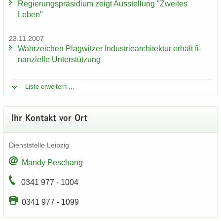
Re­gie­rungs­prä­si­di­um zeigt Aus­stel­lung "Zwei­tes
Leben"
23.11.2007
Wahr­zei­chen Plag­wit­zer In­dus­trie­ar­chi­tek­tur er­hält fi­
nan­zi­el­le Un­ter­stüt­zung
Liste er­wei­tern ...
Ihr Kon­takt vor Ort
Dienst­stel­le Leip­zig
Mandy Peschang
0341 977 - 1004
0341 977 - 1099