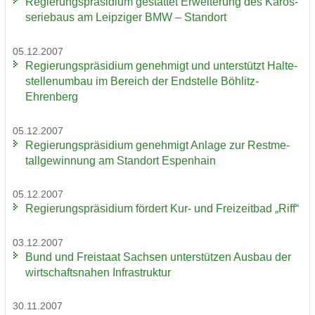
Re­gie­rungs­prä­si­di­um ge­stat­tet Er­wei­te­rung des Ka­ros­
se­rie­baus am Leip­zi­ger BMW – Stand­ort
05.12.2007
Re­gie­rungs­prä­si­di­um ge­neh­migt und un­ter­stützt Hal­te­
stel­len­um­bau im Be­reich der End­stel­le Böhlitz-​
Ehrenberg
05.12.2007
Re­gie­rungs­prä­si­di­um ge­neh­migt An­la­ge zur Rest­me­
tall­ge­win­nung am Stand­ort Es­pen­hain
05.12.2007
Re­gie­rungs­prä­si­di­um för­dert Kur- und Frei­zeit­bad „Riff“
03.12.2007
Bund und Frei­staat Sach­sen un­ter­stüt­zen Aus­bau der
wirt­schafts­na­hen In­fra­struk­tur
30.11.2007