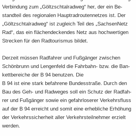
Ver­bin­dung zum „Göltzsch­tal­rad­weg“ her, der ein Be­
stand­teil des re­gio­na­len Haupt­rad­rou­ten­net­zes ist. Der
„Göltzsch­tal­rad­weg“ ist zu­gleich Teil des „Sach­sen­Netz
Rad“, das ein flä­chen­de­cken­des Netz aus hoch­wer­ti­gen
Stre­cken für den Rad­tou­ris­mus bil­det.
Der­zeit müs­sen Rad­fah­rer und Fuß­gän­ger zwi­schen
Schön­brunn und Len­gen­feld die Fahrbahn-​ bzw. die Ban­
kett­be­rei­che der B 94 be­nut­zen. Die
B 94 ist eine stark be­fah­re­ne Bun­des­stra­ße. Durch den
Bau des Geh- und Rad­we­ges soll ein Schutz der Rad­fah­
rer und Fuß­gän­ger sowie ein ge­fahr­lo­se­rer Ver­kehrs­fluss
auf der B 94 er­reicht und somit eine er­heb­li­che Er­hö­hung
der Ver­kehrs­si­cher­heit aller Ver­kehrs­teil­neh­mer er­zielt
wer­den.