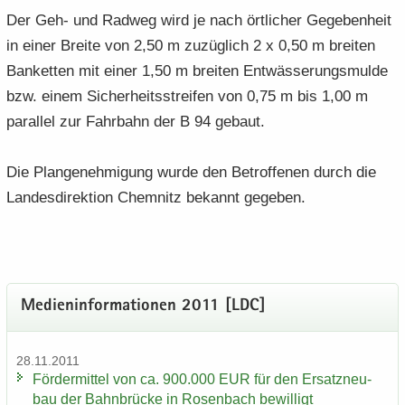
Der Geh- und Rad­weg wird je nach ört­li­cher Ge­ge­ben­heit
in einer Brei­te von 2,50 m zu­züg­lich 2 x 0,50 m brei­ten
Ban­ket­ten mit einer 1,50 m brei­ten Ent­wäs­se­rungs­mul­de
bzw. einem Si­cher­heits­strei­fen von 0,75 m bis 1,00 m
par­al­lel zur Fahr­bahn der B 94 ge­baut.
Die Plan­ge­neh­mi­gung wurde den Be­trof­fe­nen durch die
Lan­des­di­rek­ti­on Chem­nitz be­kannt ge­ge­ben.
Me­di­en­in­for­ma­tio­nen 2011 [LDC]
28.11.2011
För­der­mit­tel von ca. 900.000 EUR für den Er­satz­neu­
bau der Bahn­brü­cke in Ro­sen­bach be­wil­ligt