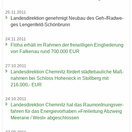
25.11.2011
Lan­des­di­rek­ti­on ge­neh­migt Neu­bau des Geh-/Rad­we­
ges Lengenfeld-​Schönbrunn
24.11.2011
Flöha er­hält im Rah­men der frei­wil­li­gen Ein­glie­de­rung
von Fal­ken­au rund 700.000 EUR
27.10.2011
Lan­des­di­rek­ti­on Chem­nitz för­dert städ­te­bau­li­che Maß­
nah­men bei Schloss Ho­heneck in Stoll­berg mit
216.000,- EUR
24.10.2011
Lan­des­di­rek­ti­on Chem­nitz hat das Raum­ord­nungs­ver­
fah­ren für das En­er­gie­vor­ha­ben »Frei­lei­tung Ab­zweig
Meer­a­ne / West« ab­ge­schlos­sen