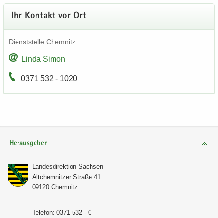
Ihr Kon­takt vor Ort
Dienst­stel­le Chem­nitz
Linda Simon
0371 532 - 1020
Herausgeber
Lan­des­di­rek­ti­on Sach­sen
Alt­chem­nit­zer Stra­ße 41
09120 Chem­nitz
Te­le­fon: 0371 532 - 0