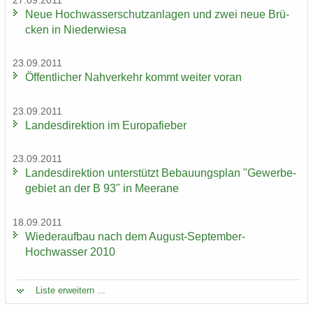
27.09.2011
Neue Hoch­was­ser­schutz­an­la­gen und zwei neue Brü­
cken in Nie­der­wie­sa
23.09.2011
Öf­fent­li­cher Nah­ver­kehr kommt wei­ter voran
23.09.2011
Lan­des­di­rek­ti­on im Eu­ro­pa­fie­ber
23.09.2011
Lan­des­di­rek­ti­on un­ter­stützt Be­bau­ungs­plan "Ge­wer­be­
ge­biet an der B 93" in Meer­a­ne
18.09.2011
Wie­der­auf­bau nach dem August-​September-
Hochwasser 2010
Liste er­wei­tern ...