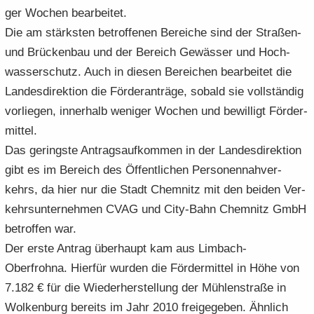
ger Wo­chen be­ar­bei­tet.
Die am stärks­ten be­trof­fe­nen Be­rei­che sind der Straßen-​
und Brü­cken­bau und der Be­reich Ge­wäs­ser und Hoch­
was­ser­schutz. Auch in die­sen Be­rei­chen be­ar­bei­tet die
Lan­des­di­rek­ti­on die För­der­an­trä­ge, so­bald sie voll­stän­dig
vor­lie­gen, in­ner­halb we­ni­ger Wo­chen und be­wil­ligt För­der­
mit­tel.
Das ge­rings­te An­trags­auf­kom­men in der Lan­des­di­rek­ti­on
gibt es im Be­reich des Öf­fent­li­chen Per­so­nen­nah­ver­
kehrs, da hier nur die Stadt Chem­nitz mit den bei­den Ver­
kehrs­un­ter­neh­men CVAG und City-​Bahn Chem­nitz GmbH
be­trof­fen war.
Der erste An­trag über­haupt kam aus Limbach-​
Oberfrohna. Hier­für wur­den die För­der­mit­tel in Höhe von
7.182 € für die Wie­der­her­stel­lung der Müh­len­stra­ße in
Wol­ken­burg be­reits im Jahr 2010 frei­ge­ge­ben. Ähn­lich