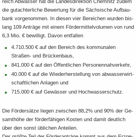
reich Ab­was­ser hat die Lan­des­di­rek­ti­on Chem­nitz zudem
die gut­ach­ter­li­che Be­wer­tung für die Säch­si­sche Auf­bau­
bank vor­ge­nom­men. In die­sen vier Be­rei­chen wur­den bis­
lang 109 An­trä­ge mit einem För­der­mit­tel­vo­lu­men von rund
6,3 Mio. € be­wil­ligt. Davon ent­fal­len
4.710.500 € auf den Be­reich des kom­mu­na­len
Straßen-​ und Brü­cken­baus,
841.000 € auf den Öf­fent­li­chen Per­so­nen­nah­ver­kehr,
40.000 € auf die Wie­der­her­stel­lung von ab­was­ser­wirt­
schaft­li­chen An­la­gen und
715.000 € auf Ge­wäs­ser und Hoch­was­ser­schutz.
Die För­der­sät­ze lie­gen zwi­schen 88,2% und 90% der Ge­
samt­hö­he der för­der­fä­hi­gen Kos­ten und damit deut­lich
über den sonst üb­li­chen An­tei­len.
Der größ­te Teil der För­der­an­trä­ge kommt aus dem Erz­ge­