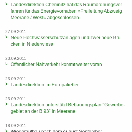
Lan­des­di­rek­ti­on Chem­nitz hat das Raum­ord­nungs­ver­
fah­ren für das En­er­gie­vor­ha­ben »Frei­lei­tung Ab­zweig
Meer­a­ne / West« ab­ge­schlos­sen
27.09.2011
Neue Hoch­was­ser­schutz­an­la­gen und zwei neue Brü­
cken in Nie­der­wie­sa
23.09.2011
Öf­fent­li­cher Nah­ver­kehr kommt wei­ter voran
23.09.2011
Lan­des­di­rek­ti­on im Eu­ro­pa­fie­ber
23.09.2011
Lan­des­di­rek­ti­on un­ter­stützt Be­bau­ungs­plan "Ge­wer­be­
ge­biet an der B 93" in Meer­a­ne
18.09.2011
Wie­der­auf­bau nach dem August-​September-