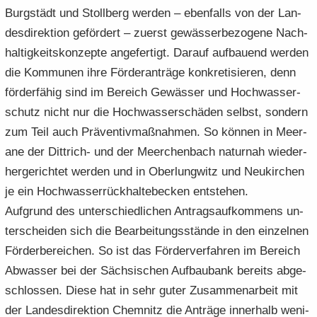
Burg­städt und Stoll­berg wer­den – eben­falls von der Lan­
des­di­rek­ti­on ge­för­dert – zu­erst ge­wäs­ser­be­zo­ge­ne Nach­
hal­tig­keits­kon­zep­te an­ge­fer­tigt. Dar­auf auf­bau­end wer­den
die Kom­mu­nen ihre För­der­an­trä­ge kon­kre­ti­sie­ren, denn
för­der­fä­hig sind im Be­reich Ge­wäs­ser und Hoch­was­ser­
schutz nicht nur die Hoch­was­ser­schä­den selbst, son­dern
zum Teil auch Prä­ven­tiv­maß­nah­men. So kön­nen in Meer­
a­ne der Dittrich-​ und der Meer­chen­bach na­tur­nah wie­der­
her­ge­rich­tet wer­den und in Ober­lung­witz und Neu­kir­chen
je ein Hoch­was­ser­rück­hal­te­be­cken ent­ste­hen.
Auf­grund des un­ter­schied­li­chen An­trags­auf­kom­mens un­
ter­schei­den sich die Be­ar­bei­tungs­stän­de in den ein­zel­nen
För­der­be­rei­chen. So ist das För­der­ver­fah­ren im Be­reich
Ab­was­ser bei der Säch­si­schen Auf­bau­bank be­reits ab­ge­
schlos­sen. Diese hat in sehr guter Zu­sam­men­ar­beit mit
der Lan­des­di­rek­ti­on Chem­nitz die An­trä­ge in­ner­halb we­ni­