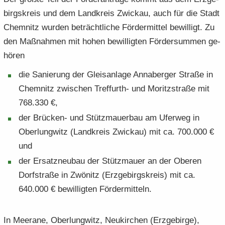
birgs­kreis und dem Land­kreis Zwi­ckau, auch für die Stadt
Chem­nitz wur­den be­trächt­li­che För­der­mit­tel be­wil­ligt. Zu
den Maß­nah­men mit hohen be­wil­lig­ten För­der­sum­men ge­
hö­ren
die Sa­nie­rung der Gleis­an­la­ge An­na­ber­ger Stra­ße in
Chem­nitz zwi­schen Treffurth-​ und Mo­ritz­stra­ße mit
768.330 €,
der Brücken-​ und Stütz­mau­er­bau am Ufer­weg in
Ober­lung­witz (Land­kreis Zwi­ckau) mit ca. 700.000 €
und
der Er­satz­neu­bau der Stütz­mau­er an der Obe­ren
Dorf­stra­ße in Zwö­nitz (Erz­ge­birgs­kreis) mit ca.
640.000 € be­wil­lig­ten För­der­mit­teln.
In Meer­a­ne, Ober­lung­witz, Neu­kir­chen (Erz­ge­bir­ge),