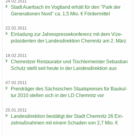
24.02.2011
Stadt Au­er­bach im Vogt­land er­hält für den "Park der
Ge­ne­ra­tio­nen Nord" ca. 1,5 Mio. € För­der­mit­tel
22.02.2011
Ein­la­dung zur Jah­res­pres­se­kon­fe­renz mit dem Vi­ze­
prä­si­den­ten der Lan­des­di­rek­ti­on Chem­nitz am 2. März
18.02.2011
Chem­nit­zer Re­stau­ra­tor und Tisch­ler­meis­ter Se­bas­ti­an
Schulz stellt seit heute in der Lan­des­di­rek­ti­on aus
07.02.2011
Preis­trä­ger des Säch­si­schen Staats­prei­ses für Bau­kul­
tur 2010 stel­len sich in der LD Chem­nitz vor
25.01.2011
Lan­des­di­rek­ti­on be­stä­tigt der Stadt Chem­nitz 26 Ein­
zel­maß­nah­men mit einem Scha­den von 2,7 Mio. €