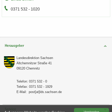
0371 532 - 1020
Herausgeber
Lan­des­di­rek­ti­on Sach­sen
Alt­chem­nit­zer Stra­ße 41
09120 Chem­nitz
Te­le­fon: 0371 532 - 0
Te­le­fax: 0371 532 - 1929
E-​Mail:
post[at]lds.sach­sen.de
Service