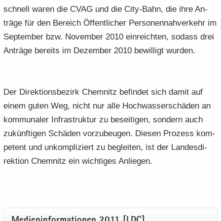
schnell waren die CVAG und die City-​Bahn, die ihre An­
trä­ge für den Be­reich Öf­fent­li­cher Per­so­nen­nah­ver­kehr im
Sep­tem­ber bzw. No­vem­ber 2010 ein­reich­ten, so­dass drei
An­trä­ge be­reits im De­zem­ber 2010 be­wil­ligt wur­den.
Der Di­rek­ti­ons­be­zirk Chem­nitz be­fin­det sich damit auf
einem guten Weg, nicht nur alle Hoch­was­ser­schä­den an
kom­mu­na­ler In­fra­struk­tur zu be­sei­ti­gen, son­dern auch
zu­künf­ti­gen Schä­den vor­zu­beu­gen. Die­sen Pro­zess kom­
pe­tent und un­kom­pli­ziert zu be­glei­ten, ist der Lan­des­di­
rek­ti­on Chem­nitz ein wich­ti­ges An­lie­gen.
Me­di­en­in­for­ma­tio­nen 2011 [LDC]