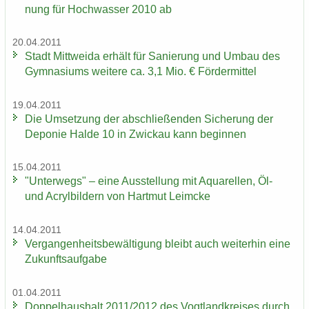
nung für Hoch­was­ser 2010 ab
20.04.2011
Stadt Mitt­wei­da er­hält für Sa­nie­rung und Umbau des
Gym­na­si­ums wei­te­re ca. 3,1 Mio. € För­der­mit­tel
19.04.2011
Die Um­set­zung der ab­schlie­ßen­den Si­che­rung der
De­po­nie Halde 10 in Zwi­ckau kann be­gin­nen
15.04.2011
"Un­ter­wegs" – eine Aus­stel­lung mit Aqua­rel­len, Öl-
und Acryl­bil­dern von Hart­mut Leim­cke
14.04.2011
Ver­gan­gen­heits­be­wäl­ti­gung bleibt auch wei­ter­hin eine
Zu­kunfts­auf­ga­be
01.04.2011
Dop­pel­haus­halt 2011/2012 des Vogt­land­krei­ses durch