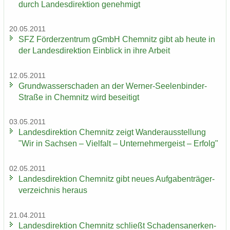
durch Lan­des­di­rek­ti­on ge­neh­migt
20.05.2011
SFZ För­der­zen­trum gGmbH Chem­nitz gibt ab heute in
der Lan­des­di­rek­ti­on Ein­blick in ihre Ar­beit
12.05.2011
Grund­was­ser­scha­den an der Werner-​Seelenbinder-
Straße in Chem­nitz wird be­sei­tigt
03.05.2011
Lan­des­di­rek­ti­on Chem­nitz zeigt Wan­der­aus­stel­lung
"Wir in Sach­sen – Viel­falt – Un­ter­neh­mer­geist – Er­folg"
02.05.2011
Lan­des­di­rek­ti­on Chem­nitz gibt neues Auf­ga­ben­trä­ger­
ver­zeich­nis her­aus
21.04.2011
Lan­des­di­rek­ti­on Chem­nitz schließt Scha­dens­an­er­ken­