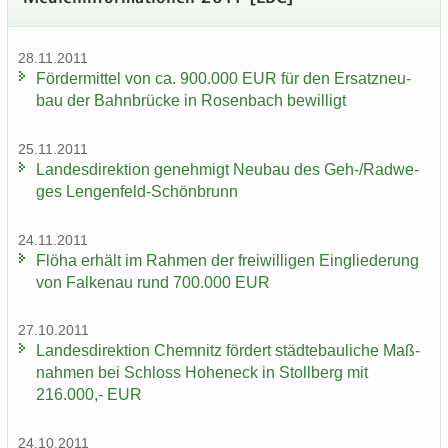
28.11.2011
För­der­mit­tel von ca. 900.000 EUR für den Er­satz­neu­
bau der Bahn­brü­cke in Ro­sen­bach be­wil­ligt
25.11.2011
Lan­des­di­rek­ti­on ge­neh­migt Neu­bau des Geh-/Rad­we­
ges Lengenfeld-​Schönbrunn
24.11.2011
Flöha er­hält im Rah­men der frei­wil­li­gen Ein­glie­de­rung
von Fal­ken­au rund 700.000 EUR
27.10.2011
Lan­des­di­rek­ti­on Chem­nitz för­dert städ­te­bau­li­che Maß­
nah­men bei Schloss Ho­heneck in Stoll­berg mit
216.000,- EUR
24.10.2011