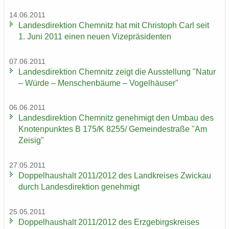
14.06.2011
Lan­des­di­rek­ti­on Chem­nitz hat mit Chris­toph Carl seit
1. Juni 2011 einen neuen Vi­ze­prä­si­den­ten
07.06.2011
Lan­des­di­rek­ti­on Chem­nitz zeigt die Aus­stel­lung "Natur
– Würde – Men­schen­bäu­me – Vo­gel­häu­ser"
06.06.2011
Lan­des­di­rek­ti­on Chem­nitz ge­neh­migt den Umbau des
Kno­ten­punk­tes B 175/K 8255/ Ge­mein­de­stra­ße "Am
Zei­sig"
27.05.2011
Dop­pel­haus­halt 2011/2012 des Land­krei­ses Zwi­ckau
durch Lan­des­di­rek­ti­on ge­neh­migt
25.05.2011
Dop­pel­haus­halt 2011/2012 des Erz­ge­birgs­krei­ses