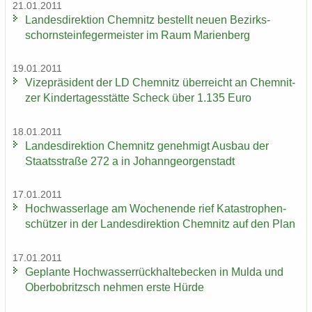
21.01.2011
Lan­des­di­rek­ti­on Chem­nitz be­stellt neuen Be­zirks­
schorn­stein­fe­ger­meis­ter im Raum Ma­ri­en­berg
19.01.2011
Vi­ze­prä­si­dent der LD Chem­nitz über­reicht an Chem­nit­
zer Kin­der­ta­ges­stät­te Scheck über 1.135 Euro
18.01.2011
Lan­des­di­rek­ti­on Chem­nitz ge­neh­migt Aus­bau der
Staats­stra­ße 272 a in Jo­hann­ge­or­gen­stadt
17.01.2011
Hoch­was­ser­la­ge am Wo­chen­en­de rief Ka­ta­stro­phen­
schüt­zer in der Lan­des­di­rek­ti­on Chem­nitz auf den Plan
17.01.2011
Ge­plan­te Hoch­was­ser­rück­hal­te­be­cken in Mulda und
Ober­bobritzsch neh­men erste Hürde