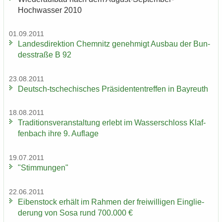
Hochwasser 2010
01.09.2011
Lan­des­di­rek­ti­on Chem­nitz ge­neh­migt Aus­bau der Bun­
des­stra­ße B 92
23.08.2011
Deutsch-​tschechisches Prä­si­den­ten­tref­fen in Bay­reuth
18.08.2011
Tra­di­ti­ons­ver­an­stal­tung er­lebt im Was­ser­schloss Klaf­
fen­bach ihre 9. Auf­la­ge
19.07.2011
"Stim­mun­gen"
22.06.2011
Ei­ben­stock er­hält im Rah­men der frei­wil­li­gen Ein­glie­
de­rung von Sosa rund 700.000 €