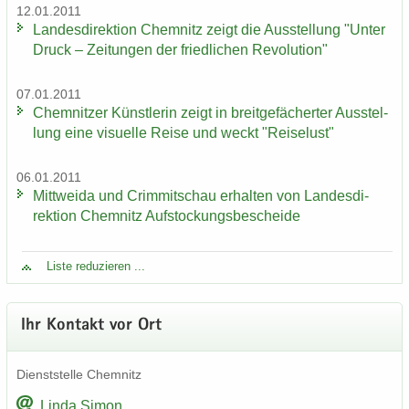
12.01.2011
Lan­des­di­rek­ti­on Chem­nitz zeigt die Aus­stel­lung "Unter
Druck – Zei­tun­gen der fried­li­chen Re­vo­lu­ti­on"
07.01.2011
Chem­nit­zer Künst­le­rin zeigt in breit­ge­fä­cher­ter Aus­stel­
lung eine vi­su­el­le Reise und weckt "Rei­se­lust"
06.01.2011
Mitt­wei­da und Crim­mit­schau er­hal­ten von Lan­des­di­
rek­ti­on Chem­nitz Auf­sto­ckungs­be­schei­de
Liste re­du­zie­ren ...
Ihr Kon­takt vor Ort
Dienst­stel­le Chem­nitz
Linda Simon