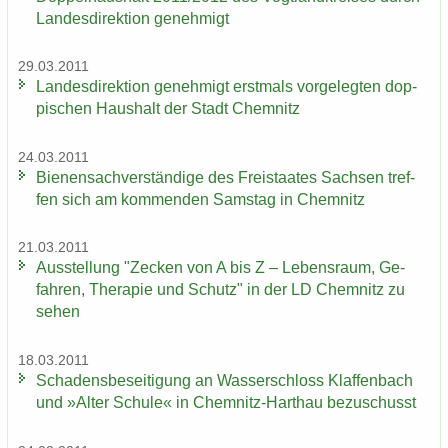
Lan­des­di­rek­ti­on ge­neh­migt
29.03.2011
Lan­des­di­rek­ti­on ge­neh­migt erst­mals vor­ge­leg­ten dop­
pi­schen Haus­halt der Stadt Chem­nitz
24.03.2011
Bie­nen­sach­ver­stän­di­ge des Frei­staa­tes Sach­sen tref­
fen sich am kom­men­den Sams­tag in Chem­nitz
21.03.2011
Aus­stel­lung "Ze­cken von A bis Z – Le­bens­raum, Ge­
fah­ren, The­ra­pie und Schutz" in der LD Chem­nitz zu
sehen
18.03.2011
Scha­dens­be­sei­ti­gung an Was­ser­schloss Klaf­fen­bach
und »Alter Schu­le« in Chemnitz-​Harthau be­zu­schusst